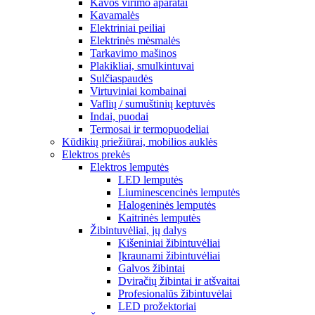
Kavos virimo aparatai
Kavamalės
Elektriniai peiliai
Elektrinės mėsmalės
Tarkavimo mašinos
Plakikliai, smulkintuvai
Sulčiaspaudės
Virtuviniai kombainai
Vaflių / sumuštinių keptuvės
Indai, puodai
Termosai ir termopuodeliai
Kūdikių priežiūrai, mobilios auklės
Elektros prekės
Elektros lemputės
LED lemputės
Liuminescencinės lemputės
Halogeninės lemputės
Kaitrinės lemputės
Žibintuvėliai, jų dalys
Kišeniniai žibintuvėliai
Įkraunami žibintuvėliai
Galvos žibintai
Dviračių žibintai ir atšvaitai
Profesionalūs žibintuvėlai
LED prožektoriai