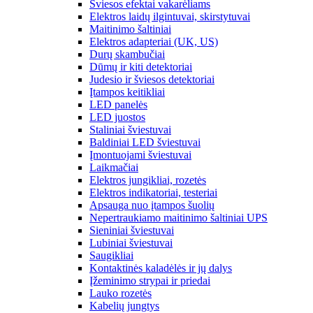
Šviesos efektai vakarėliams
Elektros laidų ilgintuvai, skirstytuvai
Maitinimo šaltiniai
Elektros adapteriai (UK, US)
Durų skambučiai
Dūmų ir kiti detektoriai
Judesio ir šviesos detektoriai
Įtampos keitikliai
LED panelės
LED juostos
Staliniai šviestuvai
Baldiniai LED šviestuvai
Įmontuojami šviestuvai
Laikmačiai
Elektros jungikliai, rozetės
Elektros indikatoriai, testeriai
Apsauga nuo įtampos šuolių
Nepertraukiamo maitinimo šaltiniai UPS
Sieniniai šviestuvai
Lubiniai šviestuvai
Saugikliai
Kontaktinės kaladėlės ir jų dalys
Įžeminimo strypai ir priedai
Lauko rozetės
Kabelių jungtys