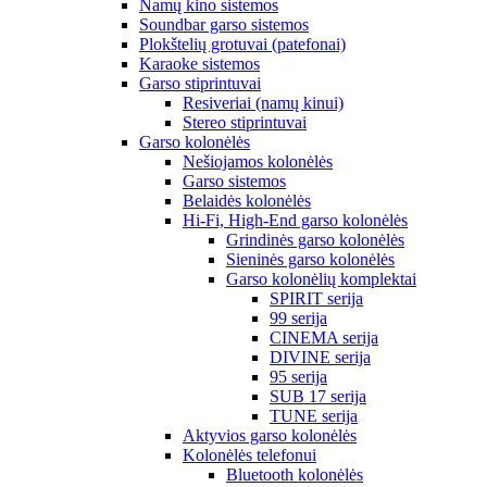
Namų kino sistemos
Soundbar garso sistemos
Plokštelių grotuvai (patefonai)
Karaoke sistemos
Garso stiprintuvai
Resiveriai (namų kinui)
Stereo stiprintuvai
Garso kolonėlės
Nešiojamos kolonėlės
Garso sistemos
Belaidės kolonėlės
Hi-Fi, High-End garso kolonėlės
Grindinės garso kolonėlės
Sieninės garso kolonėlės
Garso kolonėlių komplektai
SPIRIT serija
99 serija
CINEMA serija
DIVINE serija
95 serija
SUB 17 serija
TUNE serija
Aktyvios garso kolonėlės
Kolonėlės telefonui
Bluetooth kolonėlės