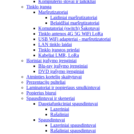
Kompiuterio stovai ir laikikliai
Tinklo įranga
Maršrutizatoriai
Laidiniai maršrutizatoriai
Belaidžiai maršrutizatoriai
Komutatoriai (switch) Šakotuvai
Tinklo antenos 4G 5G WiFi LoRa
USB WiFi adapteriai - maršrutizatoriai
LAN tinklo laidai
Tinklo įrangos priedai
Kabeliai LMR, LoRa
Išoriniai įrašymo įrenginiai
Blu-ray įrašymo įrenginiai
DVD įrašymo įrenginiai
Atminties kortelių skaitytuvai
Prezentacijų pulteliai
Laminatoriai ir popieriaus smulkintuvai
Popierius biurui
Spausdintuvai ir skeneriai
Daugiafunkciniai spausdintuvai
Lazeriniai
Rašaliniai
Spausdintuvai
Lazeriniai spausdintuvai
Rašaliniai spausdintuvai