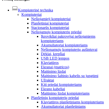
Kompiuterinė technika
Kompiuteriai
Nešiojamieji kompiuteriai
Planšetiniai kompiuteriai
Stacionarūs kompiuteriai
Nešiojamųjų kompiuterių priedai
Įkrovikliai pakrovėjai nešiojamiems
kompiuteriams
Akumuliatoriai kompiuteriams
Nešionamųjų kompiuterių aušintuvai
Dėklai, krepšiai
USB LED lempos
Klaviatūros
Ekranai (matricos)
Maitinimo lizdai
Maitinimo šaltinio kabelis su jungtimi
Užraktai
Kiti priedai kompiuteriams
Ekrano kabeliai
Maitinimo lizdai kompiuteriams
Planšetinių kompiuterių priedai
Klaviatūros planšetiniams kompiuteriams
Akumuliatoriai planšetiniams