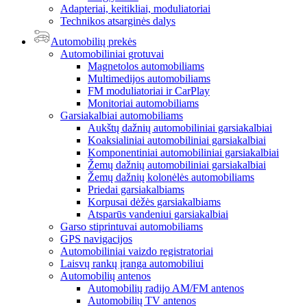
Adapteriai, keitikliai, moduliatoriai
Technikos atsarginės dalys
Automobilių prekės
Automobiliniai grotuvai
Magnetolos automobiliams
Multimedijos automobiliams
FM moduliatoriai ir CarPlay
Monitoriai automobiliams
Garsiakalbiai automobiliams
Aukštų dažnių automobiliniai garsiakalbiai
Koaksialiniai automobiliniai garsiakalbiai
Komponentiniai automobiliniai garsiakalbiai
Žemų dažnių automobiliniai garsiakalbiai
Žemų dažnių kolonėlės automobiliams
Priedai garsiakalbiams
Korpusai dėžės garsiakalbiams
Atsparūs vandeniui garsiakalbiai
Garso stiprintuvai automobiliams
GPS navigacijos
Automobiliniai vaizdo registratoriai
Laisvų rankų įranga automobiliui
Automobilių antenos
Automobilių radijo AM/FM antenos
Automobilių TV antenos