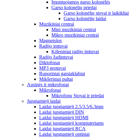
Įmontuojamos garso kolonėlės
Garso kolonėlių priedai
Garso kolonėlių stovai ir laikikliai
Garso kolonėlių laidai
Muzikiniai centrai
Mini muzikiniai centrai
Mikro muzikiniai centrai
Magnetolos
Radijo imtuvai
Kišeniniai radijo imtuvai
Radijo žadintuvai
Diktofonai
MP3 grotuvai
Ruporiniai garsiaklabiai
Mikšeriniai pultai
Ausinės ir mikrofonai
Mikrofonai
Mikrofonų Stovai ir priedai
Jungiamieji laidai
Laidai jungiamieji 2.5/3.5/6.3mm
Laidai jungiamieji DIN
Laidai jungiamieji HDMI
Laidai jungiamieji kompiuteriams
Laidai jungiamieji RCA
Laidai jungiamieji optiniai