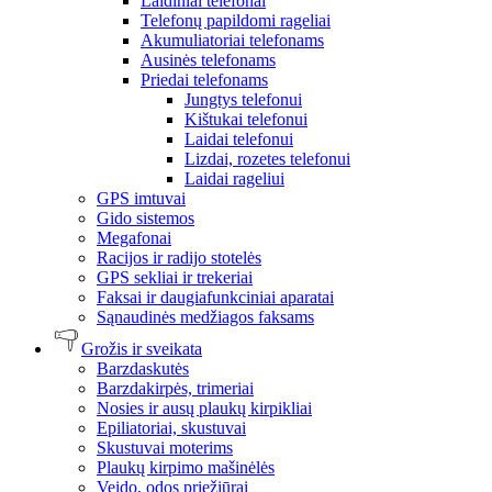
Laidiniai telefonai
Telefonų papildomi rageliai
Akumuliatoriai telefonams
Ausinės telefonams
Priedai telefonams
Jungtys telefonui
Kištukai telefonui
Laidai telefonui
Lizdai, rozetes telefonui
Laidai rageliui
GPS imtuvai
Gido sistemos
Megafonai
Racijos ir radijo stotelės
GPS sekliai ir trekeriai
Faksai ir daugiafunkciniai aparatai
Sąnaudinės medžiagos faksams
Grožis ir sveikata
Barzdaskutės
Barzdakirpės, trimeriai
Nosies ir ausų plaukų kirpikliai
Epiliatoriai, skustuvai
Skustuvai moterims
Plaukų kirpimo mašinėlės
Veido, odos priežiūrai