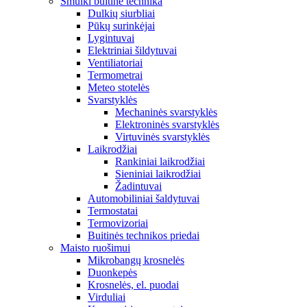
Smulki buitinė technika
Dulkių siurbliai
Pūkų surinkėjai
Lygintuvai
Elektriniai šildytuvai
Ventiliatoriai
Termometrai
Meteo stotelės
Svarstyklės
Mechaninės svarstyklės
Elektroninės svarstyklės
Virtuvinės svarstyklės
Laikrodžiai
Rankiniai laikrodžiai
Sieniniai laikrodžiai
Žadintuvai
Automobiliniai šaldytuvai
Termostatai
Termovizoriai
Buitinės technikos priedai
Maisto ruošimui
Mikrobangų krosnelės
Duonkepės
Krosnelės, el. puodai
Virduliai