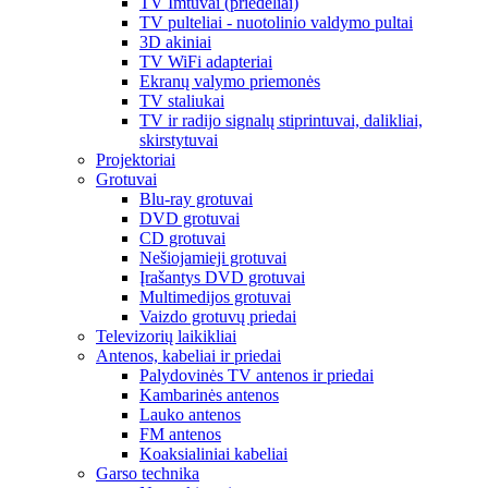
TV Imtuvai (priedėliai)
TV pulteliai - nuotolinio valdymo pultai
3D akiniai
TV WiFi adapteriai
Ekranų valymo priemonės
TV staliukai
TV ir radijo signalų stiprintuvai, dalikliai,
skirstytuvai
Projektoriai
Grotuvai
Blu-ray grotuvai
DVD grotuvai
CD grotuvai
Nešiojamieji grotuvai
Įrašantys DVD grotuvai
Multimedijos grotuvai
Vaizdo grotuvų priedai
Televizorių laikikliai
Antenos, kabeliai ir priedai
Palydovinės TV antenos ir priedai
Kambarinės antenos
Lauko antenos
FM antenos
Koaksialiniai kabeliai
Garso technika