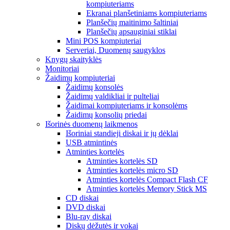
kompiuteriams
Ekranai planšetiniams kompiuteriams
Planšečių maitinimo šaltiniai
Planšečių apsauginiai stiklai
Mini POS kompiuteriai
Serveriai, Duomenų saugyklos
Knygų skaityklės
Monitoriai
Žaidimų kompiuteriai
Žaidimų konsolės
Žaidimų valdikliai ir pulteliai
Žaidimai kompiuteriams ir konsolėms
Žaidimų konsolių priedai
Išorinės duomenų laikmenos
Išoriniai standieji diskai ir jų dėklai
USB atmintinės
Atminties kortelės
Atminties kortelės SD
Atminties kortelės micro SD
Atminties kortelės Compact Flash CF
Atminties kortelės Memory Stick MS
CD diskai
DVD diskai
Blu-ray diskai
Diskų dėžutės ir vokai