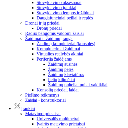
Stovyklavimo aksesuarai
Stovyklavimo įrankiai
Stovyklavimo lempos ir žibintai
Daugiafunciniai peiliai ir replės
Dronai ir jų priedai
Dronų priedai
Radijo bangomis valdomi žaislai
Žaidimai ir žaidimų įranga
Žaidimų kompiuteriai (konsolės)
Kompiuteriniai žaidimai
Virtualios realybės akiniai
Periferija žaidėjams
Žaidimų ausinės
Žaidimų pelės
Žaidimų klaviatūros
Pelių kilimėliai
Žaidimų pulteliai pultai valdikliai
Konsolių priedai, laidai
Piešimo reikmenys
Žaislai - konstruktoriai
Įrankiai
Matavimo prietaisai
Universalūs multimetrai
Įvairūs matavimo prietaisai