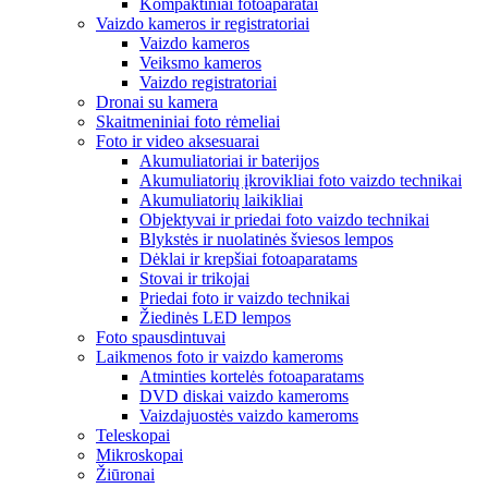
Kompaktiniai fotoaparatai
Vaizdo kameros ir registratoriai
Vaizdo kameros
Veiksmo kameros
Vaizdo registratoriai
Dronai su kamera
Skaitmeniniai foto rėmeliai
Foto ir video aksesuarai
Akumuliatoriai ir baterijos
Akumuliatorių įkrovikliai foto vaizdo technikai
Akumuliatorių laikikliai
Objektyvai ir priedai foto vaizdo technikai
Blykstės ir nuolatinės šviesos lempos
Dėklai ir krepšiai fotoaparatams
Stovai ir trikojai
Priedai foto ir vaizdo technikai
Žiedinės LED lempos
Foto spausdintuvai
Laikmenos foto ir vaizdo kameroms
Atminties kortelės fotoaparatams
DVD diskai vaizdo kameroms
Vaizdajuostės vaizdo kameroms
Teleskopai
Mikroskopai
Žiūronai