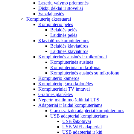
Lazerių valymo priemonės
Diskų dėklai ir stoveliai
Vaizdajuostės
Kompiuterių aksesuarai
Kompiuterio pelės
Belaidės pelės
Laidinės pelės
Klaviatūros kompiuteriams
Belaidės klaviatūros
Laidinės klaviatūros
Kompiuterinės ausinės ir mikrofonai
Kompiuterinės ausinės
Kompiuteriniai mikrofonai
Kompiuterinės ausinės su mikrofonu
Kompiuterio kameros
Kompiuterių garso kolonėlės
Kompiuteriniai TV imtuvai
Grafinės planšetės
Nepertr. maitinimo šaltiniai UPS
Adapteriai ir laidai kompiuteriams
Garso-vaizdo adapteriai kompiuteriams
USB adapteriai kompiuteriams
USB šakotuvai
USB WiFi adapteriai
USB adapteriai ir kiti