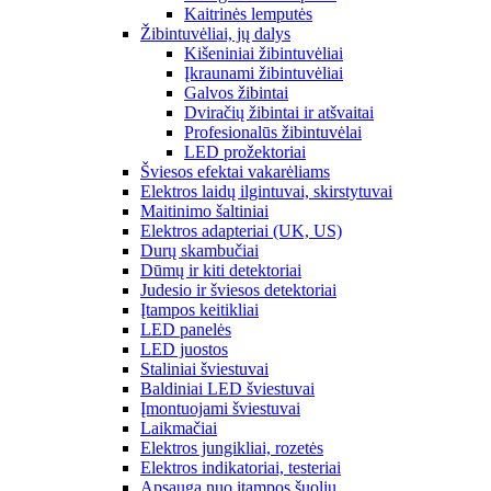
Kaitrinės lemputės
Žibintuvėliai, jų dalys
Kišeniniai žibintuvėliai
Įkraunami žibintuvėliai
Galvos žibintai
Dviračių žibintai ir atšvaitai
Profesionalūs žibintuvėlai
LED prožektoriai
Šviesos efektai vakarėliams
Elektros laidų ilgintuvai, skirstytuvai
Maitinimo šaltiniai
Elektros adapteriai (UK, US)
Durų skambučiai
Dūmų ir kiti detektoriai
Judesio ir šviesos detektoriai
Įtampos keitikliai
LED panelės
LED juostos
Staliniai šviestuvai
Baldiniai LED šviestuvai
Įmontuojami šviestuvai
Laikmačiai
Elektros jungikliai, rozetės
Elektros indikatoriai, testeriai
Apsauga nuo įtampos šuolių