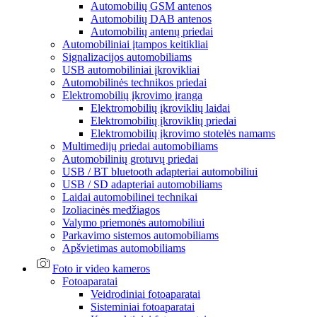
Automobilių GSM antenos
Automobilių DAB antenos
Automobilių antenų priedai
Automobiliniai įtampos keitikliai
Signalizacijos automobiliams
USB automobiliniai įkrovikliai
Automobilinės technikos priedai
Elektromobilių įkrovimo įranga
Elektromobilių įkroviklių laidai
Elektromobilių įkroviklių priedai
Elektromobilių įkrovimo stotelės namams
Multimedijų priedai automobiliams
Automobilinių grotuvų priedai
USB / BT bluetooth adapteriai automobiliui
USB / SD adapteriai automobiliams
Laidai automobilinei technikai
Izoliacinės medžiagos
Valymo priemonės automobiliui
Parkavimo sistemos automobiliams
Apšvietimas automobiliams
Foto ir video kameros
Fotoaparatai
Veidrodiniai fotoaparatai
Sisteminiai fotoaparatai