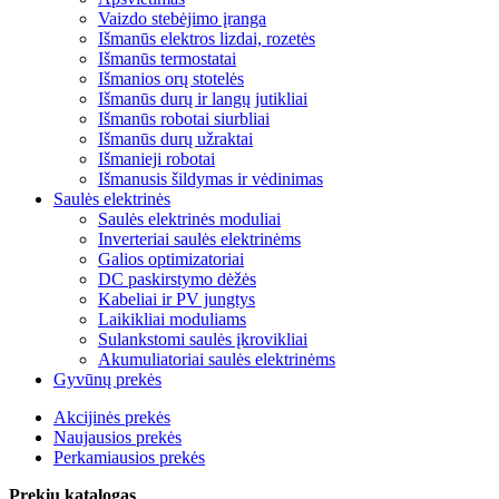
Vaizdo stebėjimo įranga
Išmanūs elektros lizdai, rozetės
Išmanūs termostatai
Išmanios orų stotelės
Išmanūs durų ir langų jutikliai
Išmanūs robotai siurbliai
Išmanūs durų užraktai
Išmanieji robotai
Išmanusis šildymas ir vėdinimas
Saulės elektrinės
Saulės elektrinės moduliai
Inverteriai saulės elektrinėms
Galios optimizatoriai
DC paskirstymo dėžės
Kabeliai ir PV jungtys
Laikikliai moduliams
Sulankstomi saulės įkrovikliai
Akumuliatoriai saulės elektrinėms
Gyvūnų prekės
Akcijinės prekės
Naujausios prekės
Perkamiausios prekės
Prekių katalogas