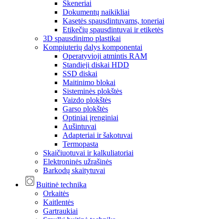
Skeneriai
Dokumentų naikikliai
Kasetės spausdintuvams, toneriai
Etikečių spausdintuvai ir etiketės
3D spausdinimo plastikai
Kompiuterių dalys komponentai
Operatyvioji atmintis RAM
Standieji diskai HDD
SSD diskai
Maitinimo blokai
Sisteminės plokštės
Vaizdo plokštės
Garso plokštės
Optiniai įrenginiai
Aušintuvai
Adapteriai ir šakotuvai
Termopasta
Skaičiuotuvai ir kalkuliatoriai
Elektroninės užrašinės
Barkodų skaitytuvai
Buitinė technika
Orkaitės
Kaitlentės
Gartraukiai