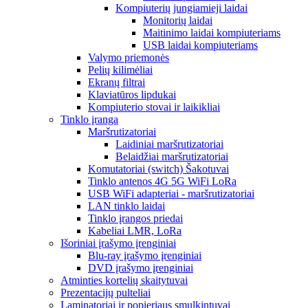
Kompiuterių jungiamieji laidai
Monitorių laidai
Maitinimo laidai kompiuteriams
USB laidai kompiuteriams
Valymo priemonės
Pelių kilimėliai
Ekranų filtrai
Klaviatūros lipdukai
Kompiuterio stovai ir laikikliai
Tinklo įranga
Maršrutizatoriai
Laidiniai maršrutizatoriai
Belaidžiai maršrutizatoriai
Komutatoriai (switch) Šakotuvai
Tinklo antenos 4G 5G WiFi LoRa
USB WiFi adapteriai - maršrutizatoriai
LAN tinklo laidai
Tinklo įrangos priedai
Kabeliai LMR, LoRa
Išoriniai įrašymo įrenginiai
Blu-ray įrašymo įrenginiai
DVD įrašymo įrenginiai
Atminties kortelių skaitytuvai
Prezentacijų pulteliai
Laminatoriai ir popieriaus smulkintuvai