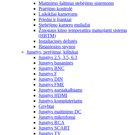
Maitinimo šaltiniai stebėjimo sistemoms
Praėjimo kontrolė
Laikikliai kameroms
Priedai ir Įrankiai
Stebėjimo kamerų muliažai
Žmogaus kūno temperatūrą matuojanti sistema
(HBTM)
Instaliacinės dėžutės
Išmaniosios spynos
Jungtys, perėjimai, kištukai
Jungtys 2.5, 3.5, 6.3
Jungtys bananinės
Jungtys BNC
Jungtys F
Jungtys DIN
Jungtys FME
Jungtys garsiakalbiams
Jungtys HDMI
Jungtys kompiuteriams
Gnybtai
Jungtys maitinimo DC
Jungtys mikrofonui
Jungtys RCA
Jungtys SCART
Jungtys TV