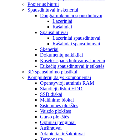
Popierius biurui
Spausdintuvai ir skeneriai
Daugiafunkciniai spausdintuvai
Lazeriniai
Rašaliniai
Spausdintuvai
Lazeriniai spausdintuvai
Rašaliniai spausdintuvai
Skeneriai
Dokumentų naikikliai
Kasetės spausdintuvams, toneriai
Etikečių spausdintuvai ir etiketės
3D spausdinimo plastikai
Kompiuterių dalys komponentai
Operatyvioji atmintis RAM
Standieji diskai HDD
SSD diskai
Maitinimo blokai
Sisteminės plokštės
Vaizdo plokštės
Garso plokštės
Optiniai įrenginiai
Aušintuvai
Adapteriai ir šakotuvai
Termopasta