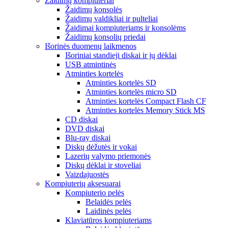
Žaidimų kompiuteriai
Žaidimų konsolės
Žaidimų valdikliai ir pulteliai
Žaidimai kompiuteriams ir konsolėms
Žaidimų konsolių priedai
Išorinės duomenų laikmenos
Išoriniai standieji diskai ir jų dėklai
USB atmintinės
Atminties kortelės
Atminties kortelės SD
Atminties kortelės micro SD
Atminties kortelės Compact Flash CF
Atminties kortelės Memory Stick MS
CD diskai
DVD diskai
Blu-ray diskai
Diskų dėžutės ir vokai
Lazerių valymo priemonės
Diskų dėklai ir stoveliai
Vaizdajuostės
Kompiuterių aksesuarai
Kompiuterio pelės
Belaidės pelės
Laidinės pelės
Klaviatūros kompiuteriams