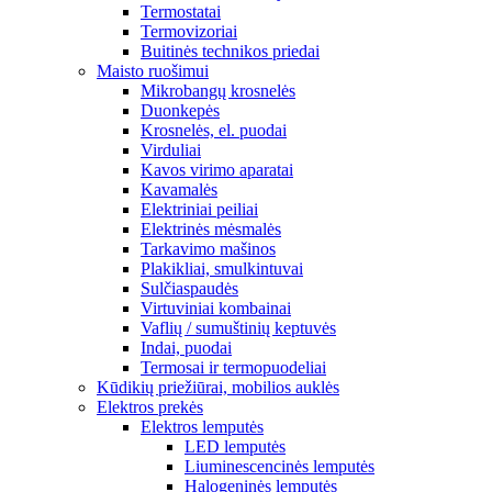
Termostatai
Termovizoriai
Buitinės technikos priedai
Maisto ruošimui
Mikrobangų krosnelės
Duonkepės
Krosnelės, el. puodai
Virduliai
Kavos virimo aparatai
Kavamalės
Elektriniai peiliai
Elektrinės mėsmalės
Tarkavimo mašinos
Plakikliai, smulkintuvai
Sulčiaspaudės
Virtuviniai kombainai
Vaflių / sumuštinių keptuvės
Indai, puodai
Termosai ir termopuodeliai
Kūdikių priežiūrai, mobilios auklės
Elektros prekės
Elektros lemputės
LED lemputės
Liuminescencinės lemputės
Halogeninės lemputės