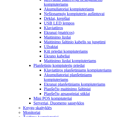
kompiuteriams
Akumuliatoriai kompiuteriams
Nešionamųjų kompiuterių aušintuvai
Dėklai, krepšiai
USB LED lempos
Klaviatūros
Ekranai (matricos)
Maitinimo lizdai
Maitinimo šaltinio kabelis su jungtimi
Užraktai
Kiti priedai kompiuteriams
Ekrano kabeliai
Maitinimo lizdai kompiuteriams
Planšetinių kompiuterių priedai
Klaviatūros planšetiniams kompiuteriams
Akumuliatoriai planšetiniams
kompiuteriams
Ekranai planšetiniams kompiuteriams
Planšečių maitinimo šaltiniai
Planšečių apsauginiai stiklai
Mini POS kompiuteriai
Serveriai, Duomenų saugyklos
Knygų skaityklės
Monitoriai