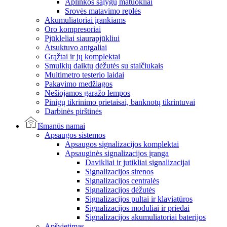
Aplinkos sąlygų matuokliai
Srovės matavimo replės
Akumuliatoriai įrankiams
Oro kompresoriai
Pjūkleliai siaurapjūkliui
Atsuktuvo antgaliai
Grąžtai ir jų komplektai
Smulkių daiktų dėžutės su stalčiukais
Multimetro testerio laidai
Pakavimo medžiagos
Nešiojamos garažo lempos
Pinigų tikrinimo prietaisai, banknotų tikrintuvai
Darbinės pirštinės
Išmanūs namai
Apsaugos sistemos
Apsaugos signalizacijos komplektai
Apsauginės signalizacijos įranga
Davikliai ir jutikliai signalizacijai
Signalizacijos sirenos
Signalizacijos centralės
Signalizacijos dėžutės
Signalizacijos pultai ir klaviatūros
Signalizacijos moduliai ir priedai
Signalizacijos akumuliatoriai baterijos
Apšvietimas