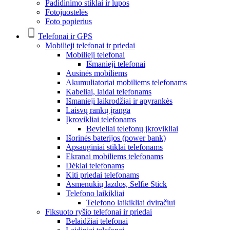
Padidinimo stiklai ir lupos
Fotojuostelės
Foto popierius
Telefonai ir GPS
Mobilieji telefonai ir priedai
Mobilieji telefonai
Išmanieji telefonai
Ausinės mobiliems
Akumuliatoriai mobiliems telefonams
Kabeliai, laidai telefonams
Išmanieji laikrodžiai ir apyrankės
Laisvų rankų įranga
Įkrovikliai telefonams
Bevieliai telefonų įkrovikliai
Išorinės baterijos (power bank)
Apsauginiai stiklai telefonams
Ekranai mobiliems telefonams
Dėklai telefonams
Kiti priedai telefonams
Asmenukių lazdos, Selfie Stick
Telefono laikikliai
Telefono laikikliai dviračiui
Fiksuoto ryšio telefonai ir priedai
Belaidžiai telefonai