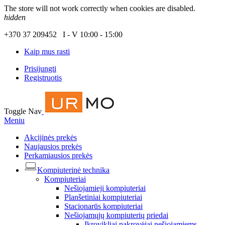
The store will not work correctly when cookies are disabled.
hidden
+370 37 209452 I - V 10:00 - 15:00
Kaip mus rasti
Prisijungti
Registruotis
Toggle Nav
Meniu
Akcijinės prekės
Naujausios prekės
Perkamiausios prekės
Kompiuterinė technika
Kompiuteriai
Nešiojamieji kompiuteriai
Planšetiniai kompiuteriai
Stacionarūs kompiuteriai
Nešiojamųjų kompiuterių priedai
Įkrovikliai pakrovėjai nešiojamiems