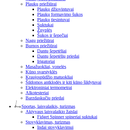
Plaukų priežiūrai
Plaukų džiovintuvai
Plaukų formavimo šukos
Plaukų tiesintuvai
Suktukai
Žnyplės
Šukos ir šepečiai
Nagų priežiūrai
Burnos priežiūrai
Dantų šepetėliai
Dantų šepetėlių priedai
Irigatoriai
Masažuokliai, vonelės
Kūno svarstyklės
Kraujospūdžio matuokliai
Šildomos antklodės ir kiti kūno šildytuvai
Elektroniniai termometrai
Alkotesteriai
Barzdaskučių priedai
Sportas, laisvalaikis, turizmas
Aktyvaus laisvalaikio žaislai
Fidget Spinner spineriai suktukai
Stovyklavimas, turizmas
Indai stovyklavimui