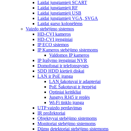
Laidai jungiamieji SCART
Laidai jungiamieji RF
Laidai jungiamieji USB
Laidai jungiamieji VGA, SVGA
Laidai garso kolonėlėms
Vaizdo stebėjimo sistemos
HD-CVI kameros
HD-CVI įrenginiai
IP ECO sistemos
IP Kameros stebėjimo sistemoms
Valdomos IP kameros
IP Įrašymo įrenginiai NVR
Domofonai ir telefonspynės
SDD HDD kietieji diskai
LAN ir PoE įranga
LAN šakotuvai ir adapteriai
PoE Šakotuvai ir įterpėjai
Optiniai keitikliai
Jungtys RJ45 ir replės
Wi-Fi tinklo įranga
UTP vaizdo perdavimas
IR prožektoriai
Objektyvai stebėjimo sistemoms
Monitoriai stebėjimo sistemoms
Dūmų detektoriai stebėjimo sistemoms