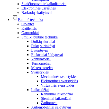
Skaičiuotuvai ir kalkuliatoriai
Elektroninės užrašinės
Barkodų skaitytuvai
Buitinė technika
Orkaitės
Kaitlentės
Gartraukiai
Smulki buitinė technika
Dulkių siurbliai
Pūkų surinkėjai
Lygintuvai
Elektriniai šildytuvai
Ventiliatoriai
Termometrai
Meteo stotelės
Svarstyklės
Mechaninės svarstyklės
Elektroninės svarstyklės
Virtuvinės svarstyklės
Laikrodžiai
Rankiniai laikrodžiai
Sieniniai laikrodžiai
Žadintuvai
Automobiliniai šaldytuvai