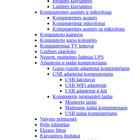
Belaidės klaviatūros
Laidinės klaviatūros
Kompiuterinės ausinės ir mikrofonai
Kompiuterinės ausinės
Kompiuteriniai mikrofonai
Kompiuterinės ausinės su mikrofonu
Kompiuterio kameros
Kompiuterių garso kolonėlės
Kompiuteriniai TV imtuvai
Grafinės planšetės
Nepertr. maitinimo šaltiniai UPS
Adapteriai ir laidai kompiuteriams
Garso-vaizdo adapteriai kompiuteriams
USB adapteriai kompiuteriams
USB šakotuvai
USB WiFi adapteriai
USB adapteriai ir kiti
Kompiuterių jungiamieji laidai
Monitorių laidai
Maitinimo laidai kompiuteriams
USB laidai kompiuteriams
Valymo priemonės
Pelių kilimėliai
Ekranų filtrai
Klaviatūros lipdukai