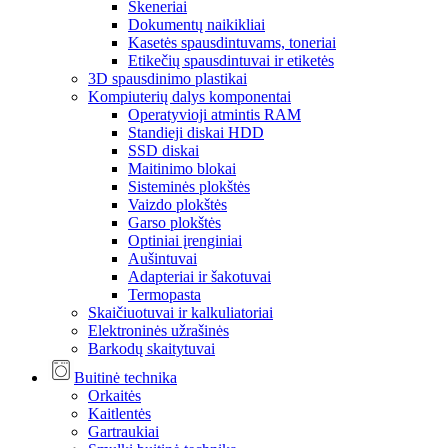
Skeneriai
Dokumentų naikikliai
Kasetės spausdintuvams, toneriai
Etikečių spausdintuvai ir etiketės
3D spausdinimo plastikai
Kompiuterių dalys komponentai
Operatyvioji atmintis RAM
Standieji diskai HDD
SSD diskai
Maitinimo blokai
Sisteminės plokštės
Vaizdo plokštės
Garso plokštės
Optiniai įrenginiai
Aušintuvai
Adapteriai ir šakotuvai
Termopasta
Skaičiuotuvai ir kalkuliatoriai
Elektroninės užrašinės
Barkodų skaitytuvai
Buitinė technika
Orkaitės
Kaitlentės
Gartraukiai