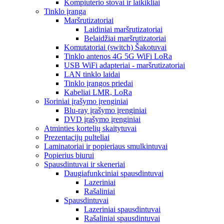
Kompiuterio stovai ir laikikliai
Tinklo įranga
Maršrutizatoriai
Laidiniai maršrutizatoriai
Belaidžiai maršrutizatoriai
Komutatoriai (switch) Šakotuvai
Tinklo antenos 4G 5G WiFi LoRa
USB WiFi adapteriai - maršrutizatoriai
LAN tinklo laidai
Tinklo įrangos priedai
Kabeliai LMR, LoRa
Išoriniai įrašymo įrenginiai
Blu-ray įrašymo įrenginiai
DVD įrašymo įrenginiai
Atminties kortelių skaitytuvai
Prezentacijų pulteliai
Laminatoriai ir popieriaus smulkintuvai
Popierius biurui
Spausdintuvai ir skeneriai
Daugiafunkciniai spausdintuvai
Lazeriniai
Rašaliniai
Spausdintuvai
Lazeriniai spausdintuvai
Rašaliniai spausdintuvai