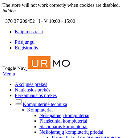
The store will not work correctly when cookies are disabled.
hidden
+370 37 209452 I - V 10:00 - 15:00
Kaip mus rasti
Prisijungti
Registruotis
Toggle Nav
Meniu
Akcijinės prekės
Naujausios prekės
Perkamiausios prekės
Kompiuterinė technika
Kompiuteriai
Nešiojamieji kompiuteriai
Planšetiniai kompiuteriai
Stacionarūs kompiuteriai
Nešiojamųjų kompiuterių priedai
Įkrovikliai pakrovėjai nešiojamiems