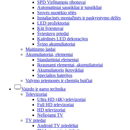
SPD Viršįtampių ribotuvai
Automatiniai saugikliai ir jungikliai
Srovės nuotėkio rėlės
Instaliacinės montažinės ir paskyrstymo dėžės
LED prožektoriai
Kiti šviestuvai
Šviestuvų priedai
Kalėdinės LED dekoracijos
Švino akumuliatoriai
Maitinimo laidai
Akumuliatoriai, elementai
Standartiniai elementai
Įkraunami elementai, akumuliatoriai
Akumuliatorių įkrovikliai
Specialios baterijos
Valymo priemonės ir chemija buičiai
Vaizdo ir garso technika
Televizoriai
Ultra HD (4K) televizoriai
Full HD televizoriai
HD televizoriai
Nešiojami TV
TV priedai
Android TV priedėliai