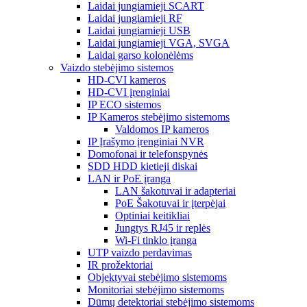
Laidai jungiamieji SCART
Laidai jungiamieji RF
Laidai jungiamieji USB
Laidai jungiamieji VGA, SVGA
Laidai garso kolonėlėms
Vaizdo stebėjimo sistemos
HD-CVI kameros
HD-CVI įrenginiai
IP ECO sistemos
IP Kameros stebėjimo sistemoms
Valdomos IP kameros
IP Įrašymo įrenginiai NVR
Domofonai ir telefonspynės
SDD HDD kietieji diskai
LAN ir PoE įranga
LAN šakotuvai ir adapteriai
PoE Šakotuvai ir įterpėjai
Optiniai keitikliai
Jungtys RJ45 ir replės
Wi-Fi tinklo įranga
UTP vaizdo perdavimas
IR prožektoriai
Objektyvai stebėjimo sistemoms
Monitoriai stebėjimo sistemoms
Dūmų detektoriai stebėjimo sistemoms