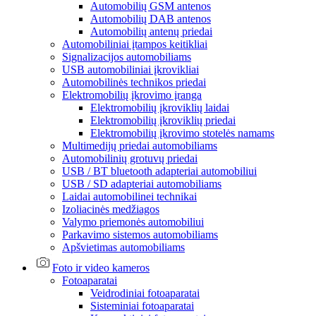
Automobilių GSM antenos
Automobilių DAB antenos
Automobilių antenų priedai
Automobiliniai įtampos keitikliai
Signalizacijos automobiliams
USB automobiliniai įkrovikliai
Automobilinės technikos priedai
Elektromobilių įkrovimo įranga
Elektromobilių įkroviklių laidai
Elektromobilių įkroviklių priedai
Elektromobilių įkrovimo stotelės namams
Multimedijų priedai automobiliams
Automobilinių grotuvų priedai
USB / BT bluetooth adapteriai automobiliui
USB / SD adapteriai automobiliams
Laidai automobilinei technikai
Izoliacinės medžiagos
Valymo priemonės automobiliui
Parkavimo sistemos automobiliams
Apšvietimas automobiliams
Foto ir video kameros
Fotoaparatai
Veidrodiniai fotoaparatai
Sisteminiai fotoaparatai