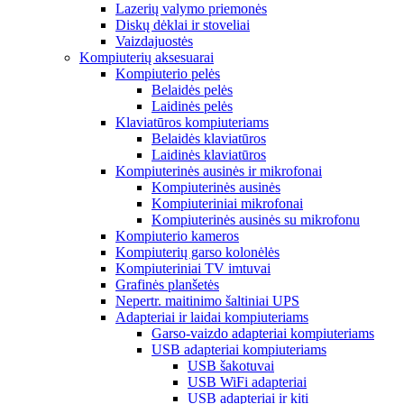
Lazerių valymo priemonės
Diskų dėklai ir stoveliai
Vaizdajuostės
Kompiuterių aksesuarai
Kompiuterio pelės
Belaidės pelės
Laidinės pelės
Klaviatūros kompiuteriams
Belaidės klaviatūros
Laidinės klaviatūros
Kompiuterinės ausinės ir mikrofonai
Kompiuterinės ausinės
Kompiuteriniai mikrofonai
Kompiuterinės ausinės su mikrofonu
Kompiuterio kameros
Kompiuterių garso kolonėlės
Kompiuteriniai TV imtuvai
Grafinės planšetės
Nepertr. maitinimo šaltiniai UPS
Adapteriai ir laidai kompiuteriams
Garso-vaizdo adapteriai kompiuteriams
USB adapteriai kompiuteriams
USB šakotuvai
USB WiFi adapteriai
USB adapteriai ir kiti