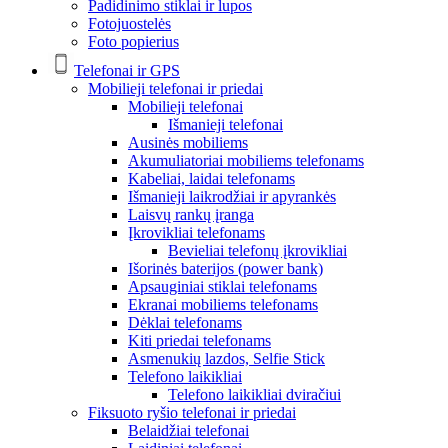
Padidinimo stiklai ir lupos
Fotojuostelės
Foto popierius
Telefonai ir GPS
Mobilieji telefonai ir priedai
Mobilieji telefonai
Išmanieji telefonai
Ausinės mobiliems
Akumuliatoriai mobiliems telefonams
Kabeliai, laidai telefonams
Išmanieji laikrodžiai ir apyrankės
Laisvų rankų įranga
Įkrovikliai telefonams
Bevieliai telefonų įkrovikliai
Išorinės baterijos (power bank)
Apsauginiai stiklai telefonams
Ekranai mobiliems telefonams
Dėklai telefonams
Kiti priedai telefonams
Asmenukių lazdos, Selfie Stick
Telefono laikikliai
Telefono laikikliai dviračiui
Fiksuoto ryšio telefonai ir priedai
Belaidžiai telefonai