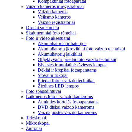
Kompaktiniai fotoaparatai
Vaizdo kameros ir registratoriai
Vaizdo kameros
Veiksmo kameros
Vaizdo registratoriai
Dronai su kamera
Skaitmeniniai foto rėmeliai
Foto ir video aksesuarai
Akumuliatoriai ir baterijos
Akumuliatorių įkrovikliai foto vaizdo technikai
Akumuliatorių laikikliai
Objektyvai ir priedai foto vaizdo technikai
Blykstės ir nuolatinės šviesos lempos
Dėklai ir krepšiai fotoaparatams
Stovai ir trikojai
Priedai foto ir vaizdo technikai
Žiedinės LED lempos
Foto spausdintuvai
Laikmenos foto ir vaizdo kameroms
Atminties kortelės fotoaparatams
DVD diskai vaizdo kameroms
Vaizdajuostės vaizdo kameroms
Teleskopai
Mikroskopai
Žiūronai