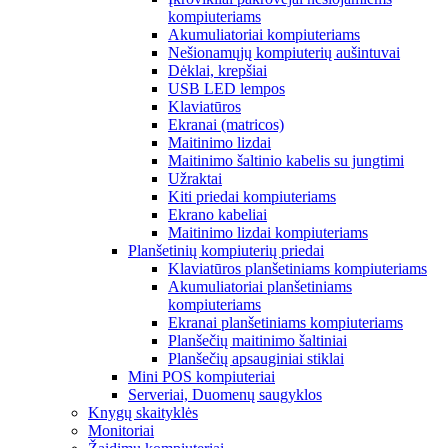
kompiuteriams
Akumuliatoriai kompiuteriams
Nešionamųjų kompiuterių aušintuvai
Dėklai, krepšiai
USB LED lempos
Klaviatūros
Ekranai (matricos)
Maitinimo lizdai
Maitinimo šaltinio kabelis su jungtimi
Užraktai
Kiti priedai kompiuteriams
Ekrano kabeliai
Maitinimo lizdai kompiuteriams
Planšetinių kompiuterių priedai
Klaviatūros planšetiniams kompiuteriams
Akumuliatoriai planšetiniams
kompiuteriams
Ekranai planšetiniams kompiuteriams
Planšečių maitinimo šaltiniai
Planšečių apsauginiai stiklai
Mini POS kompiuteriai
Serveriai, Duomenų saugyklos
Knygų skaityklės
Monitoriai