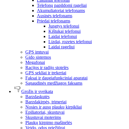
Laidiniai telefonai
Telefonų papildomi rageliai
Akumuliatoriai telefonams
Ausinės telefonams
Priedai telefonams
Jungtys telefonui
Kištukai telefonui
Laidai telefonui
Lizdai, rozetes telefonui
Laidai rageliui
GPS imtuvai
Gido sistemos
Megafonai
Racijos ir radijo stotelės
GPS sekliai ir trekeriai
Faksai ir daugiafunkciniai aparatai
Sąnaudinės medžiagos faksams
Grožis ir sveikata
Barzdaskutės
Barzdakirpės, trimeriai
Nosies ir ausų plaukų kirpikliai
Epiliatoriai, skustuvai
Skustuvai moterims
Plaukų kirpimo mašinėlės
Veido, odos priežiūrai