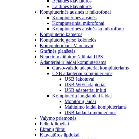
Belaidės klaviatūros
Laidinės klaviatūros
Kompiuterinės ausinės ir mikrofonai
Kompiuterinės ausinės
Kompiuteriniai mikrofonai
Kompiuterinės ausinės su mikrofonu
Kompiuterio kameros
Kompiuterių garso kolonėlės
Kompiuteriniai TV imtuvai
Grafinės planšetės
Nepertr. maitinimo šaltiniai UPS
Adapteriai ir laidai kompiuteriams
Garso-vaizdo adapteriai kompiuteriams
USB adapteriai kompiuteriams
USB šakotuvai
USB WiFi adapteriai
USB adapteriai ir kiti
Kompiuterių jungiamieji laidai
Monitorių laidai
Maitinimo laidai kompiuteriams
USB laidai kompiuteriams
Valymo priemonės
Pelių kilimėliai
Ekranų filtrai
Klaviatūros lipdukai