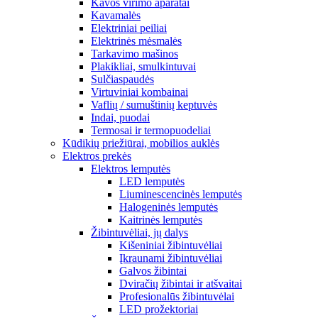
Kavos virimo aparatai
Kavamalės
Elektriniai peiliai
Elektrinės mėsmalės
Tarkavimo mašinos
Plakikliai, smulkintuvai
Sulčiaspaudės
Virtuviniai kombainai
Vaflių / sumuštinių keptuvės
Indai, puodai
Termosai ir termopuodeliai
Kūdikių priežiūrai, mobilios auklės
Elektros prekės
Elektros lemputės
LED lemputės
Liuminescencinės lemputės
Halogeninės lemputės
Kaitrinės lemputės
Žibintuvėliai, jų dalys
Kišeniniai žibintuvėliai
Įkraunami žibintuvėliai
Galvos žibintai
Dviračių žibintai ir atšvaitai
Profesionalūs žibintuvėlai
LED prožektoriai