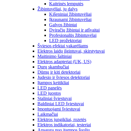
Kaitrinės lemputės
Žibintuvėliai, jų dalys
Kišeniniai žibintuvėliai
Įkraunami žibintuvėliai
Galvos žibintai
Dviračių žibintai ir atšvaitai
Profesionalūs žibintuvėlai
LED prožektoriai
Šviesos efektai vakarėliams
Elektros laidų ilgintuvai, skirstytuvai
Maitinimo šaltiniai
Elektros adapteriai (UK, US)
Durų skambučiai
Dūmų ir kiti detektoriai
Judesio ir šviesos detektoriai
Įtampos keitikliai
LED panelės
LED juostos
Staliniai šviestuvai
Baldiniai LED šviestuvai
Įmontuojami šviestuvai
Laikmačiai
Elektros jungikliai, rozetės
Elektros indikatoriai, testeriai
Apsauga nuo įtampos šuolių