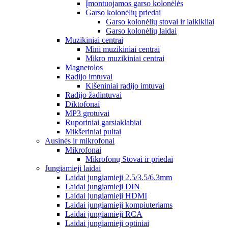
Įmontuojamos garso kolonėlės
Garso kolonėlių priedai
Garso kolonėlių stovai ir laikikliai
Garso kolonėlių laidai
Muzikiniai centrai
Mini muzikiniai centrai
Mikro muzikiniai centrai
Magnetolos
Radijo imtuvai
Kišeniniai radijo imtuvai
Radijo žadintuvai
Diktofonai
MP3 grotuvai
Ruporiniai garsiaklabiai
Mikšeriniai pultai
Ausinės ir mikrofonai
Mikrofonai
Mikrofonų Stovai ir priedai
Jungiamieji laidai
Laidai jungiamieji 2.5/3.5/6.3mm
Laidai jungiamieji DIN
Laidai jungiamieji HDMI
Laidai jungiamieji kompiuteriams
Laidai jungiamieji RCA
Laidai jungiamieji optiniai