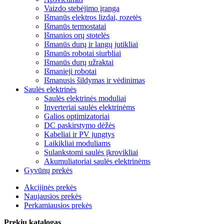
Vaizdo stebėjimo įranga
Išmanūs elektros lizdai, rozetės
Išmanūs termostatai
Išmanios orų stotelės
Išmanūs durų ir langų jutikliai
Išmanūs robotai siurbliai
Išmanūs durų užraktai
Išmanieji robotai
Išmanusis šildymas ir vėdinimas
Saulės elektrinės
Saulės elektrinės moduliai
Inverteriai saulės elektrinėms
Galios optimizatoriai
DC paskirstymo dėžės
Kabeliai ir PV jungtys
Laikikliai moduliams
Sulankstomi saulės įkrovikliai
Akumuliatoriai saulės elektrinėms
Gyvūnų prekės
Akcijinės prekės
Naujausios prekės
Perkamiausios prekės
Prekių katalogas