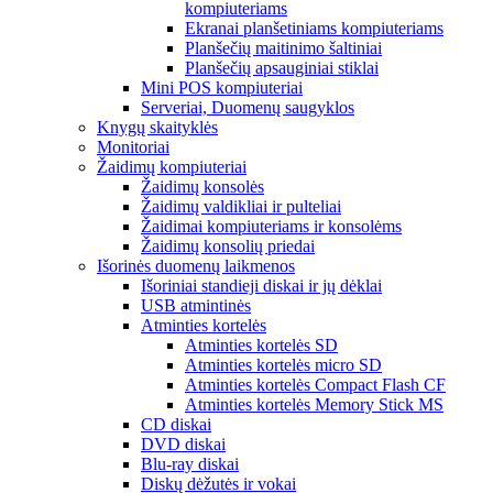
kompiuteriams
Ekranai planšetiniams kompiuteriams
Planšečių maitinimo šaltiniai
Planšečių apsauginiai stiklai
Mini POS kompiuteriai
Serveriai, Duomenų saugyklos
Knygų skaityklės
Monitoriai
Žaidimų kompiuteriai
Žaidimų konsolės
Žaidimų valdikliai ir pulteliai
Žaidimai kompiuteriams ir konsolėms
Žaidimų konsolių priedai
Išorinės duomenų laikmenos
Išoriniai standieji diskai ir jų dėklai
USB atmintinės
Atminties kortelės
Atminties kortelės SD
Atminties kortelės micro SD
Atminties kortelės Compact Flash CF
Atminties kortelės Memory Stick MS
CD diskai
DVD diskai
Blu-ray diskai
Diskų dėžutės ir vokai