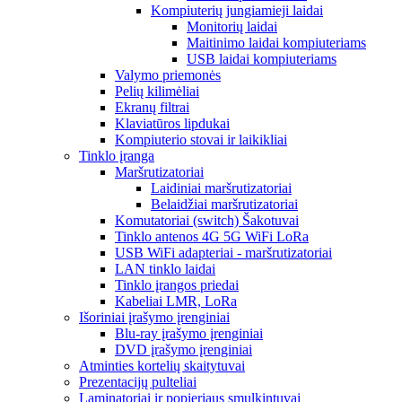
Kompiuterių jungiamieji laidai
Monitorių laidai
Maitinimo laidai kompiuteriams
USB laidai kompiuteriams
Valymo priemonės
Pelių kilimėliai
Ekranų filtrai
Klaviatūros lipdukai
Kompiuterio stovai ir laikikliai
Tinklo įranga
Maršrutizatoriai
Laidiniai maršrutizatoriai
Belaidžiai maršrutizatoriai
Komutatoriai (switch) Šakotuvai
Tinklo antenos 4G 5G WiFi LoRa
USB WiFi adapteriai - maršrutizatoriai
LAN tinklo laidai
Tinklo įrangos priedai
Kabeliai LMR, LoRa
Išoriniai įrašymo įrenginiai
Blu-ray įrašymo įrenginiai
DVD įrašymo įrenginiai
Atminties kortelių skaitytuvai
Prezentacijų pulteliai
Laminatoriai ir popieriaus smulkintuvai