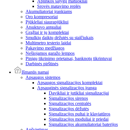
Aplinkos sąlygų matuokliai
Srovės matavimo replės
Akumuliatoriai įrankiams
Oro kompresoriai
Pjūkleliai siaurapjūkliui
Atsuktuvo antgaliai
Grąžtai ir jų komplektai
Smulkių daiktų dėžutės su stalčiukais
Multimetro testerio laidai
Pakavimo medžiagos
Nešiojamos garažo lempos
Pinigų tikrinimo prietaisai, banknotų tikrintuvai
Darbinės pirštinės
Išmanūs namai
Apsaugos sistemos
Apsaugos signalizacijos komplektai
Apsauginės signalizacijos įranga
Davikliai ir jutikliai signalizacijai
Signalizacijos sirenos
Signalizacijos centralės
Signalizacijos dėžutės
Signalizacijos pultai ir klaviatūros
Signalizacijos moduliai ir priedai
Signalizacijos akumuliatoriai baterijos
Apšvietimas