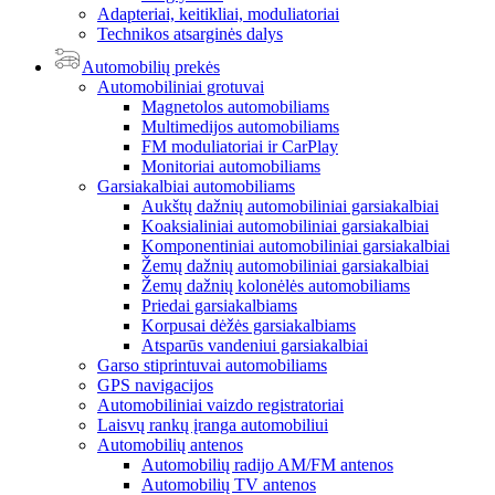
Adapteriai, keitikliai, moduliatoriai
Technikos atsarginės dalys
Automobilių prekės
Automobiliniai grotuvai
Magnetolos automobiliams
Multimedijos automobiliams
FM moduliatoriai ir CarPlay
Monitoriai automobiliams
Garsiakalbiai automobiliams
Aukštų dažnių automobiliniai garsiakalbiai
Koaksialiniai automobiliniai garsiakalbiai
Komponentiniai automobiliniai garsiakalbiai
Žemų dažnių automobiliniai garsiakalbiai
Žemų dažnių kolonėlės automobiliams
Priedai garsiakalbiams
Korpusai dėžės garsiakalbiams
Atsparūs vandeniui garsiakalbiai
Garso stiprintuvai automobiliams
GPS navigacijos
Automobiliniai vaizdo registratoriai
Laisvų rankų įranga automobiliui
Automobilių antenos
Automobilių radijo AM/FM antenos
Automobilių TV antenos