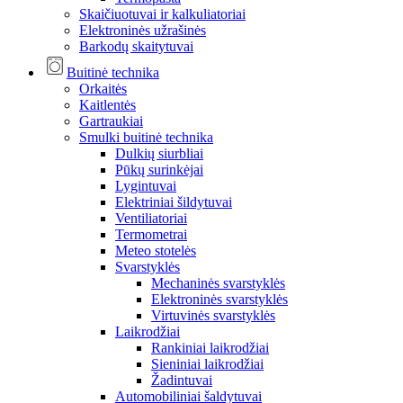
Skaičiuotuvai ir kalkuliatoriai
Elektroninės užrašinės
Barkodų skaitytuvai
Buitinė technika
Orkaitės
Kaitlentės
Gartraukiai
Smulki buitinė technika
Dulkių siurbliai
Pūkų surinkėjai
Lygintuvai
Elektriniai šildytuvai
Ventiliatoriai
Termometrai
Meteo stotelės
Svarstyklės
Mechaninės svarstyklės
Elektroninės svarstyklės
Virtuvinės svarstyklės
Laikrodžiai
Rankiniai laikrodžiai
Sieniniai laikrodžiai
Žadintuvai
Automobiliniai šaldytuvai