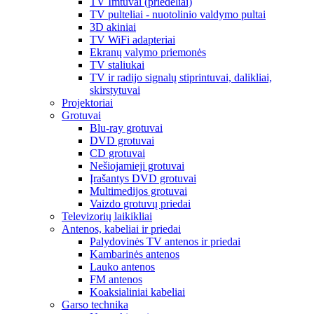
TV Imtuvai (priedėliai)
TV pulteliai - nuotolinio valdymo pultai
3D akiniai
TV WiFi adapteriai
Ekranų valymo priemonės
TV staliukai
TV ir radijo signalų stiprintuvai, dalikliai,
skirstytuvai
Projektoriai
Grotuvai
Blu-ray grotuvai
DVD grotuvai
CD grotuvai
Nešiojamieji grotuvai
Įrašantys DVD grotuvai
Multimedijos grotuvai
Vaizdo grotuvų priedai
Televizorių laikikliai
Antenos, kabeliai ir priedai
Palydovinės TV antenos ir priedai
Kambarinės antenos
Lauko antenos
FM antenos
Koaksialiniai kabeliai
Garso technika