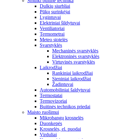
Smulki buitinė technika
Dulkių siurbliai
Pūkų surinkėjai
Lygintuvai
Elektriniai šildytuvai
Ventiliatoriai
Termometrai
Meteo stotelės
Svarstyklės
Mechaninės svarstyklės
Elektroninės svarstyklės
Virtuvinės svarstyklės
Laikrodžiai
Rankiniai laikrodžiai
Sieniniai laikrodžiai
Žadintuvai
Automobiliniai šaldytuvai
Termostatai
Termovizoriai
Buitinės technikos priedai
Maisto ruošimui
Mikrobangų krosnelės
Duonkepės
Krosnelės, el. puodai
Virduliai