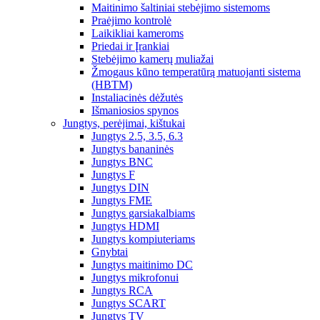
Maitinimo šaltiniai stebėjimo sistemoms
Praėjimo kontrolė
Laikikliai kameroms
Priedai ir Įrankiai
Stebėjimo kamerų muliažai
Žmogaus kūno temperatūrą matuojanti sistema
(HBTM)
Instaliacinės dėžutės
Išmaniosios spynos
Jungtys, perėjimai, kištukai
Jungtys 2.5, 3.5, 6.3
Jungtys bananinės
Jungtys BNC
Jungtys F
Jungtys DIN
Jungtys FME
Jungtys garsiakalbiams
Jungtys HDMI
Jungtys kompiuteriams
Gnybtai
Jungtys maitinimo DC
Jungtys mikrofonui
Jungtys RCA
Jungtys SCART
Jungtys TV