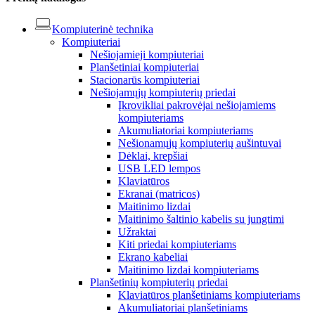
Kompiuterinė technika
Kompiuteriai
Nešiojamieji kompiuteriai
Planšetiniai kompiuteriai
Stacionarūs kompiuteriai
Nešiojamųjų kompiuterių priedai
Įkrovikliai pakrovėjai nešiojamiems
kompiuteriams
Akumuliatoriai kompiuteriams
Nešionamųjų kompiuterių aušintuvai
Dėklai, krepšiai
USB LED lempos
Klaviatūros
Ekranai (matricos)
Maitinimo lizdai
Maitinimo šaltinio kabelis su jungtimi
Užraktai
Kiti priedai kompiuteriams
Ekrano kabeliai
Maitinimo lizdai kompiuteriams
Planšetinių kompiuterių priedai
Klaviatūros planšetiniams kompiuteriams
Akumuliatoriai planšetiniams