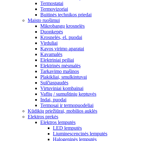
Termostatai
Termovizoriai
Buitinės technikos priedai
Maisto ruošimui
Mikrobangų krosnelės
Duonkepės
Krosnelės, el. puodai
Virduliai
Kavos virimo aparatai
Kavamalės
Elektriniai peiliai
Elektrinės mėsmalės
Tarkavimo mašinos
Plakikliai, smulkintuvai
Sulčiaspaudės
Virtuviniai kombainai
Vaflių / sumuštinių keptuvės
Indai, puodai
Termosai ir termopuodeliai
Kūdikių priežiūrai, mobilios auklės
Elektros prekės
Elektros lemputės
LED lemputės
Liuminescencinės lemputės
Halogeninės lemputės