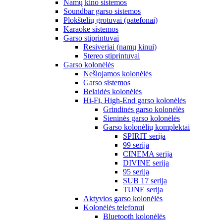
Namų kino sistemos
Soundbar garso sistemos
Plokštelių grotuvai (patefonai)
Karaoke sistemos
Garso stiprintuvai
Resiveriai (namų kinui)
Stereo stiprintuvai
Garso kolonėlės
Nešiojamos kolonėlės
Garso sistemos
Belaidės kolonėlės
Hi-Fi, High-End garso kolonėlės
Grindinės garso kolonėlės
Sieninės garso kolonėlės
Garso kolonėlių komplektai
SPIRIT serija
99 serija
CINEMA serija
DIVINE serija
95 serija
SUB 17 serija
TUNE serija
Aktyvios garso kolonėlės
Kolonėlės telefonui
Bluetooth kolonėlės