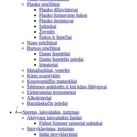
Plaukų priežiūrai
Plaukų džiovintuvai
Plaukų formavimo šukos
Plaukų tiesintuvai
Suktukai
Žnyplės
Šukos ir šepečiai
Nagų priežiūrai
Burnos priežiūrai
Dantų šepetėliai
Dantų šepetėlių priedai
Irigatoriai
Masažuokliai, vonelės
Kūno svarstyklės
Kraujospūdžio matuokliai
Šildomos antklodės ir kiti kūno šildytuvai
Elektroniniai termometrai
Alkotesteriai
Barzdaskučių priedai
Sportas, laisvalaikis, turizmas
Aktyvaus laisvalaikio žaislai
Fidget Spinner spineriai suktukai
Stovyklavimas, turizmas
Indai stovyklavimui