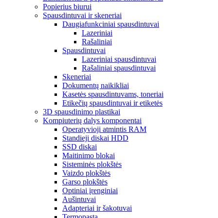
Popierius biurui
Spausdintuvai ir skeneriai
Daugiafunkciniai spausdintuvai
Lazeriniai
Rašaliniai
Spausdintuvai
Lazeriniai spausdintuvai
Rašaliniai spausdintuvai
Skeneriai
Dokumentų naikikliai
Kasetės spausdintuvams, toneriai
Etikečių spausdintuvai ir etiketės
3D spausdinimo plastikai
Kompiuterių dalys komponentai
Operatyvioji atmintis RAM
Standieji diskai HDD
SSD diskai
Maitinimo blokai
Sisteminės plokštės
Vaizdo plokštės
Garso plokštės
Optiniai įrenginiai
Aušintuvai
Adapteriai ir šakotuvai
Termopasta