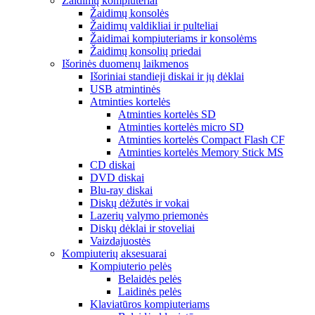
Žaidimų kompiuteriai
Žaidimų konsolės
Žaidimų valdikliai ir pulteliai
Žaidimai kompiuteriams ir konsolėms
Žaidimų konsolių priedai
Išorinės duomenų laikmenos
Išoriniai standieji diskai ir jų dėklai
USB atmintinės
Atminties kortelės
Atminties kortelės SD
Atminties kortelės micro SD
Atminties kortelės Compact Flash CF
Atminties kortelės Memory Stick MS
CD diskai
DVD diskai
Blu-ray diskai
Diskų dėžutės ir vokai
Lazerių valymo priemonės
Diskų dėklai ir stoveliai
Vaizdajuostės
Kompiuterių aksesuarai
Kompiuterio pelės
Belaidės pelės
Laidinės pelės
Klaviatūros kompiuteriams