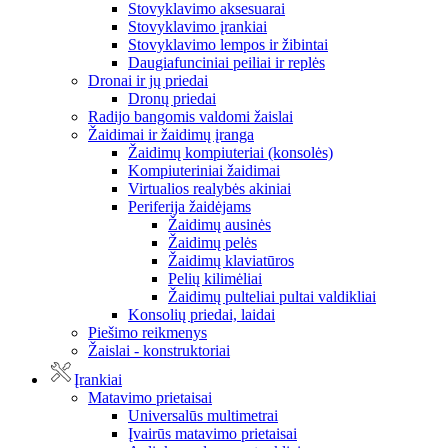
Stovyklavimo aksesuarai
Stovyklavimo įrankiai
Stovyklavimo lempos ir žibintai
Daugiafunciniai peiliai ir replės
Dronai ir jų priedai
Dronų priedai
Radijo bangomis valdomi žaislai
Žaidimai ir žaidimų įranga
Žaidimų kompiuteriai (konsolės)
Kompiuteriniai žaidimai
Virtualios realybės akiniai
Periferija žaidėjams
Žaidimų ausinės
Žaidimų pelės
Žaidimų klaviatūros
Pelių kilimėliai
Žaidimų pulteliai pultai valdikliai
Konsolių priedai, laidai
Piešimo reikmenys
Žaislai - konstruktoriai
Įrankiai
Matavimo prietaisai
Universalūs multimetrai
Įvairūs matavimo prietaisai