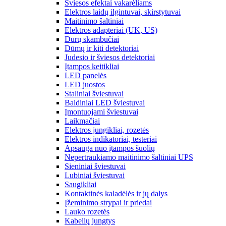
Šviesos efektai vakarėliams
Elektros laidų ilgintuvai, skirstytuvai
Maitinimo šaltiniai
Elektros adapteriai (UK, US)
Durų skambučiai
Dūmų ir kiti detektoriai
Judesio ir šviesos detektoriai
Įtampos keitikliai
LED panelės
LED juostos
Staliniai šviestuvai
Baldiniai LED šviestuvai
Įmontuojami šviestuvai
Laikmačiai
Elektros jungikliai, rozetės
Elektros indikatoriai, testeriai
Apsauga nuo įtampos šuolių
Nepertraukiamo maitinimo šaltiniai UPS
Sieniniai šviestuvai
Lubiniai šviestuvai
Saugikliai
Kontaktinės kaladėlės ir jų dalys
Įžeminimo strypai ir priedai
Lauko rozetės
Kabelių jungtys