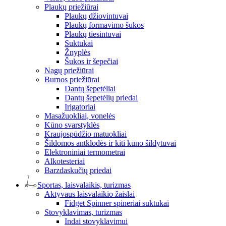
Plaukų priežiūrai
Plaukų džiovintuvai
Plaukų formavimo šukos
Plaukų tiesintuvai
Suktukai
Žnyplės
Šukos ir šepečiai
Nagų priežiūrai
Burnos priežiūrai
Dantų šepetėliai
Dantų šepetėlių priedai
Irigatoriai
Masažuokliai, vonelės
Kūno svarstyklės
Kraujospūdžio matuokliai
Šildomos antklodės ir kiti kūno šildytuvai
Elektroniniai termometrai
Alkotesteriai
Barzdaskučių priedai
Sportas, laisvalaikis, turizmas
Aktyvaus laisvalaikio žaislai
Fidget Spinner spineriai suktukai
Stovyklavimas, turizmas
Indai stovyklavimui