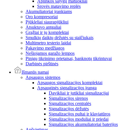
Aplinkos sąlygų matuokliai
Srovės matavimo replės
Akumuliatoriai įrankiams
Oro kompresoriai
Pjūkleliai siaurapjūkliui
Atsuktuvo antgaliai
Grąžtai ir jų komplektai
Smulkių daiktų dėžutės su stalčiukais
Multimetro testerio laidai
Pakavimo medžiagos
Nešiojamos garažo lempos
Pinigų tikrinimo prietaisai, banknotų tikrintuvai
Darbinės pirštinės
Išmanūs namai
Apsaugos sistemos
Apsaugos signalizacijos komplektai
Apsauginės signalizacijos įranga
Davikliai ir jutikliai signalizacijai
Signalizacijos sirenos
Signalizacijos centralės
Signalizacijos dėžutės
Signalizacijos pultai ir klaviatūros
Signalizacijos moduliai ir priedai
Signalizacijos akumuliatoriai baterijos
Apšvietimas