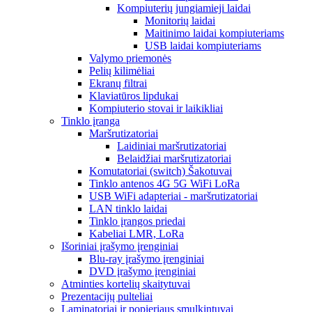
Kompiuterių jungiamieji laidai
Monitorių laidai
Maitinimo laidai kompiuteriams
USB laidai kompiuteriams
Valymo priemonės
Pelių kilimėliai
Ekranų filtrai
Klaviatūros lipdukai
Kompiuterio stovai ir laikikliai
Tinklo įranga
Maršrutizatoriai
Laidiniai maršrutizatoriai
Belaidžiai maršrutizatoriai
Komutatoriai (switch) Šakotuvai
Tinklo antenos 4G 5G WiFi LoRa
USB WiFi adapteriai - maršrutizatoriai
LAN tinklo laidai
Tinklo įrangos priedai
Kabeliai LMR, LoRa
Išoriniai įrašymo įrenginiai
Blu-ray įrašymo įrenginiai
DVD įrašymo įrenginiai
Atminties kortelių skaitytuvai
Prezentacijų pulteliai
Laminatoriai ir popieriaus smulkintuvai