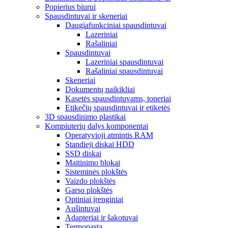
Popierius biurui
Spausdintuvai ir skeneriai
Daugiafunkciniai spausdintuvai
Lazeriniai
Rašaliniai
Spausdintuvai
Lazeriniai spausdintuvai
Rašaliniai spausdintuvai
Skeneriai
Dokumentų naikikliai
Kasetės spausdintuvams, toneriai
Etikečių spausdintuvai ir etiketės
3D spausdinimo plastikai
Kompiuterių dalys komponentai
Operatyvioji atmintis RAM
Standieji diskai HDD
SSD diskai
Maitinimo blokai
Sisteminės plokštės
Vaizdo plokštės
Garso plokštės
Optiniai įrenginiai
Aušintuvai
Adapteriai ir šakotuvai
Termopasta