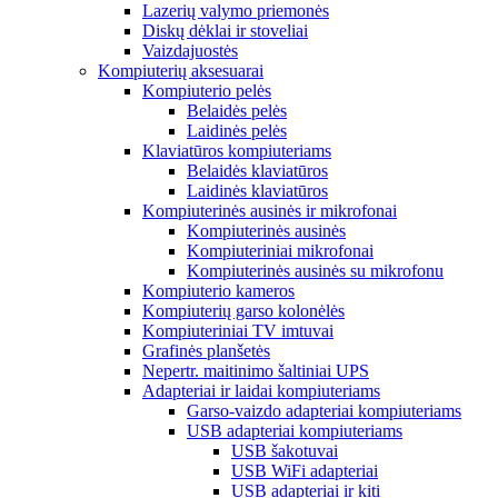
Lazerių valymo priemonės
Diskų dėklai ir stoveliai
Vaizdajuostės
Kompiuterių aksesuarai
Kompiuterio pelės
Belaidės pelės
Laidinės pelės
Klaviatūros kompiuteriams
Belaidės klaviatūros
Laidinės klaviatūros
Kompiuterinės ausinės ir mikrofonai
Kompiuterinės ausinės
Kompiuteriniai mikrofonai
Kompiuterinės ausinės su mikrofonu
Kompiuterio kameros
Kompiuterių garso kolonėlės
Kompiuteriniai TV imtuvai
Grafinės planšetės
Nepertr. maitinimo šaltiniai UPS
Adapteriai ir laidai kompiuteriams
Garso-vaizdo adapteriai kompiuteriams
USB adapteriai kompiuteriams
USB šakotuvai
USB WiFi adapteriai
USB adapteriai ir kiti