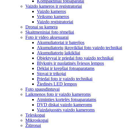
Kompaktiniai fotoaparatai
Vaizdo kameros ir registratoriai
Vaizdo kameros
Veiksmo kameros
Vaizdo registratoriai
Dronai su kamera
Skaitmeniniai foto rėmeliai
Foto ir video aksesuarai
Akumuliatoriai ir baterijos
Akumuliatorių įkrovikliai foto vaizdo technikai
Akumuliatorių laikikliai
Objektyvai ir priedai foto vaizdo technikai
Blykstės ir nuolatinės šviesos lempos
Dėklai ir krepšiai fotoaparatams
Stovai ir trikojai
Priedai foto ir vaizdo technikai
Žiedinės LED lempos
Foto spausdintuvai
Laikmenos foto ir vaizdo kameroms
Atminties kortelės fotoaparatams
DVD diskai vaizdo kameroms
Vaizdajuostės vaizdo kameroms
Teleskopai
Mikroskopai
Žiūronai