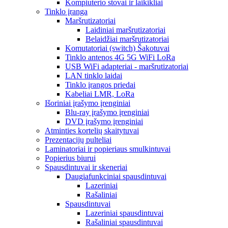
Kompiuterio stovai ir laikikliai
Tinklo įranga
Maršrutizatoriai
Laidiniai maršrutizatoriai
Belaidžiai maršrutizatoriai
Komutatoriai (switch) Šakotuvai
Tinklo antenos 4G 5G WiFi LoRa
USB WiFi adapteriai - maršrutizatoriai
LAN tinklo laidai
Tinklo įrangos priedai
Kabeliai LMR, LoRa
Išoriniai įrašymo įrenginiai
Blu-ray įrašymo įrenginiai
DVD įrašymo įrenginiai
Atminties kortelių skaitytuvai
Prezentacijų pulteliai
Laminatoriai ir popieriaus smulkintuvai
Popierius biurui
Spausdintuvai ir skeneriai
Daugiafunkciniai spausdintuvai
Lazeriniai
Rašaliniai
Spausdintuvai
Lazeriniai spausdintuvai
Rašaliniai spausdintuvai