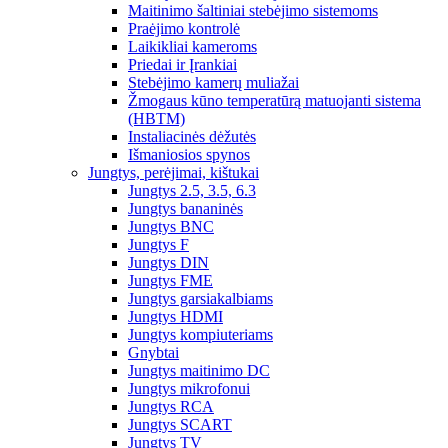
Maitinimo šaltiniai stebėjimo sistemoms
Praėjimo kontrolė
Laikikliai kameroms
Priedai ir Įrankiai
Stebėjimo kamerų muliažai
Žmogaus kūno temperatūrą matuojanti sistema
(HBTM)
Instaliacinės dėžutės
Išmaniosios spynos
Jungtys, perėjimai, kištukai
Jungtys 2.5, 3.5, 6.3
Jungtys bananinės
Jungtys BNC
Jungtys F
Jungtys DIN
Jungtys FME
Jungtys garsiakalbiams
Jungtys HDMI
Jungtys kompiuteriams
Gnybtai
Jungtys maitinimo DC
Jungtys mikrofonui
Jungtys RCA
Jungtys SCART
Jungtys TV