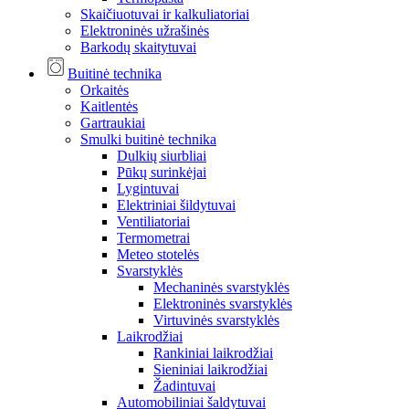
Skaičiuotuvai ir kalkuliatoriai
Elektroninės užrašinės
Barkodų skaitytuvai
Buitinė technika
Orkaitės
Kaitlentės
Gartraukiai
Smulki buitinė technika
Dulkių siurbliai
Pūkų surinkėjai
Lygintuvai
Elektriniai šildytuvai
Ventiliatoriai
Termometrai
Meteo stotelės
Svarstyklės
Mechaninės svarstyklės
Elektroninės svarstyklės
Virtuvinės svarstyklės
Laikrodžiai
Rankiniai laikrodžiai
Sieniniai laikrodžiai
Žadintuvai
Automobiliniai šaldytuvai