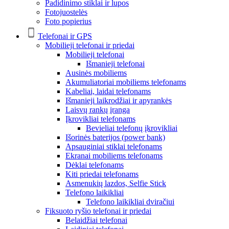
Padidinimo stiklai ir lupos
Fotojuostelės
Foto popierius
Telefonai ir GPS
Mobilieji telefonai ir priedai
Mobilieji telefonai
Išmanieji telefonai
Ausinės mobiliems
Akumuliatoriai mobiliems telefonams
Kabeliai, laidai telefonams
Išmanieji laikrodžiai ir apyrankės
Laisvų rankų įranga
Įkrovikliai telefonams
Bevieliai telefonų įkrovikliai
Išorinės baterijos (power bank)
Apsauginiai stiklai telefonams
Ekranai mobiliems telefonams
Dėklai telefonams
Kiti priedai telefonams
Asmenukių lazdos, Selfie Stick
Telefono laikikliai
Telefono laikikliai dviračiui
Fiksuoto ryšio telefonai ir priedai
Belaidžiai telefonai