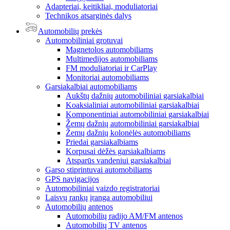
Adapteriai, keitikliai, moduliatoriai
Technikos atsarginės dalys
Automobilių prekės
Automobiliniai grotuvai
Magnetolos automobiliams
Multimedijos automobiliams
FM moduliatoriai ir CarPlay
Monitoriai automobiliams
Garsiakalbiai automobiliams
Aukštų dažnių automobiliniai garsiakalbiai
Koaksialiniai automobiliniai garsiakalbiai
Komponentiniai automobiliniai garsiakalbiai
Žemų dažnių automobiliniai garsiakalbiai
Žemų dažnių kolonėlės automobiliams
Priedai garsiakalbiams
Korpusai dėžės garsiakalbiams
Atsparūs vandeniui garsiakalbiai
Garso stiprintuvai automobiliams
GPS navigacijos
Automobiliniai vaizdo registratoriai
Laisvų rankų įranga automobiliui
Automobilių antenos
Automobilių radijo AM/FM antenos
Automobilių TV antenos