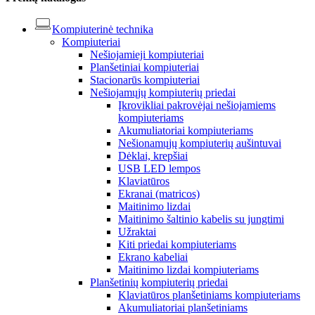
Kompiuterinė technika
Kompiuteriai
Nešiojamieji kompiuteriai
Planšetiniai kompiuteriai
Stacionarūs kompiuteriai
Nešiojamųjų kompiuterių priedai
Įkrovikliai pakrovėjai nešiojamiems
kompiuteriams
Akumuliatoriai kompiuteriams
Nešionamųjų kompiuterių aušintuvai
Dėklai, krepšiai
USB LED lempos
Klaviatūros
Ekranai (matricos)
Maitinimo lizdai
Maitinimo šaltinio kabelis su jungtimi
Užraktai
Kiti priedai kompiuteriams
Ekrano kabeliai
Maitinimo lizdai kompiuteriams
Planšetinių kompiuterių priedai
Klaviatūros planšetiniams kompiuteriams
Akumuliatoriai planšetiniams