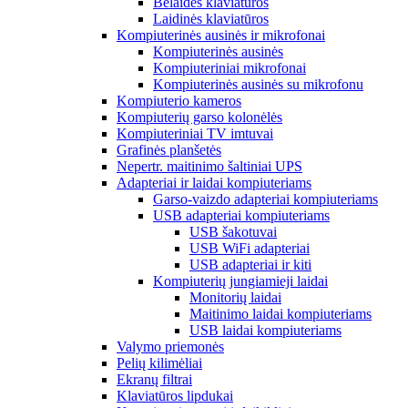
Belaidės klaviatūros
Laidinės klaviatūros
Kompiuterinės ausinės ir mikrofonai
Kompiuterinės ausinės
Kompiuteriniai mikrofonai
Kompiuterinės ausinės su mikrofonu
Kompiuterio kameros
Kompiuterių garso kolonėlės
Kompiuteriniai TV imtuvai
Grafinės planšetės
Nepertr. maitinimo šaltiniai UPS
Adapteriai ir laidai kompiuteriams
Garso-vaizdo adapteriai kompiuteriams
USB adapteriai kompiuteriams
USB šakotuvai
USB WiFi adapteriai
USB adapteriai ir kiti
Kompiuterių jungiamieji laidai
Monitorių laidai
Maitinimo laidai kompiuteriams
USB laidai kompiuteriams
Valymo priemonės
Pelių kilimėliai
Ekranų filtrai
Klaviatūros lipdukai