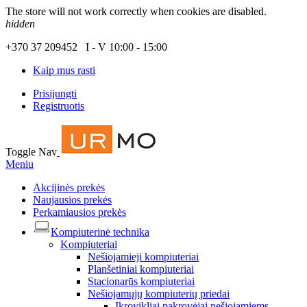
The store will not work correctly when cookies are disabled.
hidden
+370 37 209452 I - V 10:00 - 15:00
Kaip mus rasti
Prisijungti
Registruotis
Toggle Nav
Meniu
Akcijinės prekės
Naujausios prekės
Perkamiausios prekės
Kompiuterinė technika
Kompiuteriai
Nešiojamieji kompiuteriai
Planšetiniai kompiuteriai
Stacionarūs kompiuteriai
Nešiojamųjų kompiuterių priedai
Įkrovikliai pakrovėjai nešiojamiems