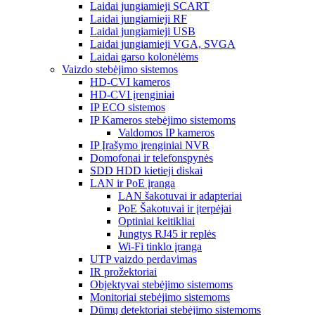
Laidai jungiamieji SCART
Laidai jungiamieji RF
Laidai jungiamieji USB
Laidai jungiamieji VGA, SVGA
Laidai garso kolonėlėms
Vaizdo stebėjimo sistemos
HD-CVI kameros
HD-CVI įrenginiai
IP ECO sistemos
IP Kameros stebėjimo sistemoms
Valdomos IP kameros
IP Įrašymo įrenginiai NVR
Domofonai ir telefonspynės
SDD HDD kietieji diskai
LAN ir PoE įranga
LAN šakotuvai ir adapteriai
PoE Šakotuvai ir įterpėjai
Optiniai keitikliai
Jungtys RJ45 ir replės
Wi-Fi tinklo įranga
UTP vaizdo perdavimas
IR prožektoriai
Objektyvai stebėjimo sistemoms
Monitoriai stebėjimo sistemoms
Dūmų detektoriai stebėjimo sistemoms