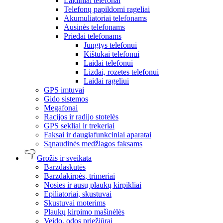
Laidiniai telefonai
Telefonų papildomi rageliai
Akumuliatoriai telefonams
Ausinės telefonams
Priedai telefonams
Jungtys telefonui
Kištukai telefonui
Laidai telefonui
Lizdai, rozetes telefonui
Laidai rageliui
GPS imtuvai
Gido sistemos
Megafonai
Racijos ir radijo stotelės
GPS sekliai ir trekeriai
Faksai ir daugiafunkciniai aparatai
Sąnaudinės medžiagos faksams
Grožis ir sveikata
Barzdaskutės
Barzdakirpės, trimeriai
Nosies ir ausų plaukų kirpikliai
Epiliatoriai, skustuvai
Skustuvai moterims
Plaukų kirpimo mašinėlės
Veido, odos priežiūrai