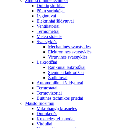
Smulki buitinė technika
Dulkių siurbliai
Pūkų surinkėjai
Lygintuvai
Elektriniai šildytuvai
Ventiliatoriai
Termometrai
Meteo stotelės
Svarstyklės
Mechaninės svarstyklės
Elektroninės svarstyklės
Virtuvinės svarstyklės
Laikrodžiai
Rankiniai laikrodžiai
Sieniniai laikrodžiai
Žadintuvai
Automobiliniai šaldytuvai
Termostatai
Termovizoriai
Buitinės technikos priedai
Maisto ruošimui
Mikrobangų krosnelės
Duonkepės
Krosnelės, el. puodai
Virduliai