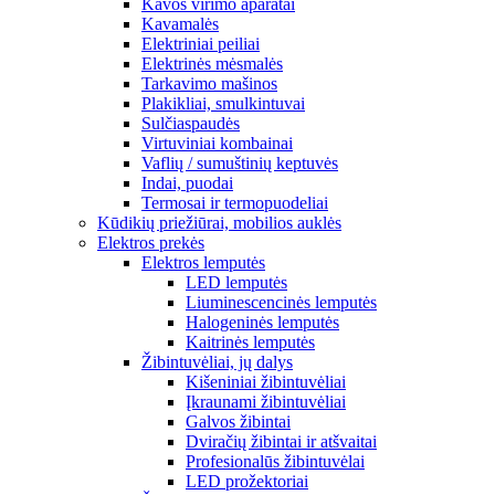
Kavos virimo aparatai
Kavamalės
Elektriniai peiliai
Elektrinės mėsmalės
Tarkavimo mašinos
Plakikliai, smulkintuvai
Sulčiaspaudės
Virtuviniai kombainai
Vaflių / sumuštinių keptuvės
Indai, puodai
Termosai ir termopuodeliai
Kūdikių priežiūrai, mobilios auklės
Elektros prekės
Elektros lemputės
LED lemputės
Liuminescencinės lemputės
Halogeninės lemputės
Kaitrinės lemputės
Žibintuvėliai, jų dalys
Kišeniniai žibintuvėliai
Įkraunami žibintuvėliai
Galvos žibintai
Dviračių žibintai ir atšvaitai
Profesionalūs žibintuvėlai
LED prožektoriai