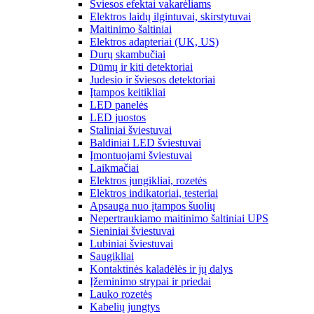
Šviesos efektai vakarėliams
Elektros laidų ilgintuvai, skirstytuvai
Maitinimo šaltiniai
Elektros adapteriai (UK, US)
Durų skambučiai
Dūmų ir kiti detektoriai
Judesio ir šviesos detektoriai
Įtampos keitikliai
LED panelės
LED juostos
Staliniai šviestuvai
Baldiniai LED šviestuvai
Įmontuojami šviestuvai
Laikmačiai
Elektros jungikliai, rozetės
Elektros indikatoriai, testeriai
Apsauga nuo įtampos šuolių
Nepertraukiamo maitinimo šaltiniai UPS
Sieniniai šviestuvai
Lubiniai šviestuvai
Saugikliai
Kontaktinės kaladėlės ir jų dalys
Įžeminimo strypai ir priedai
Lauko rozetės
Kabelių jungtys