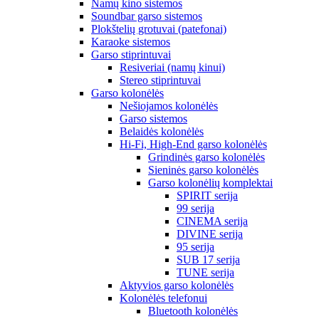
Namų kino sistemos
Soundbar garso sistemos
Plokštelių grotuvai (patefonai)
Karaoke sistemos
Garso stiprintuvai
Resiveriai (namų kinui)
Stereo stiprintuvai
Garso kolonėlės
Nešiojamos kolonėlės
Garso sistemos
Belaidės kolonėlės
Hi-Fi, High-End garso kolonėlės
Grindinės garso kolonėlės
Sieninės garso kolonėlės
Garso kolonėlių komplektai
SPIRIT serija
99 serija
CINEMA serija
DIVINE serija
95 serija
SUB 17 serija
TUNE serija
Aktyvios garso kolonėlės
Kolonėlės telefonui
Bluetooth kolonėlės