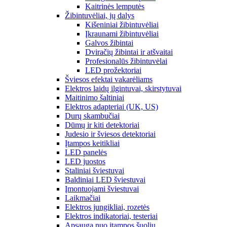
Kaitrinės lemputės
Žibintuvėliai, jų dalys
Kišeniniai žibintuvėliai
Įkraunami žibintuvėliai
Galvos žibintai
Dviračių žibintai ir atšvaitai
Profesionalūs žibintuvėlai
LED prožektoriai
Šviesos efektai vakarėliams
Elektros laidų ilgintuvai, skirstytuvai
Maitinimo šaltiniai
Elektros adapteriai (UK, US)
Durų skambučiai
Dūmų ir kiti detektoriai
Judesio ir šviesos detektoriai
Įtampos keitikliai
LED panelės
LED juostos
Staliniai šviestuvai
Baldiniai LED šviestuvai
Įmontuojami šviestuvai
Laikmačiai
Elektros jungikliai, rozetės
Elektros indikatoriai, testeriai
Apsauga nuo įtampos šuolių