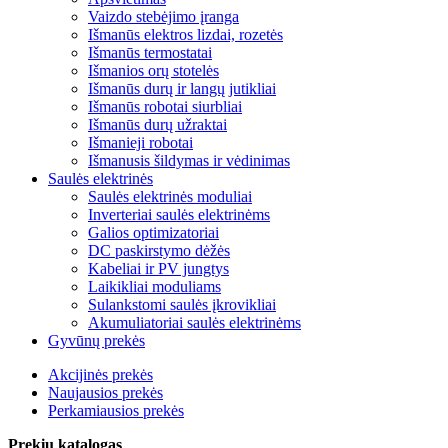
Vaizdo stebėjimo įranga
Išmanūs elektros lizdai, rozetės
Išmanūs termostatai
Išmanios orų stotelės
Išmanūs durų ir langų jutikliai
Išmanūs robotai siurbliai
Išmanūs durų užraktai
Išmanieji robotai
Išmanusis šildymas ir vėdinimas
Saulės elektrinės
Saulės elektrinės moduliai
Inverteriai saulės elektrinėms
Galios optimizatoriai
DC paskirstymo dėžės
Kabeliai ir PV jungtys
Laikikliai moduliams
Sulankstomi saulės įkrovikliai
Akumuliatoriai saulės elektrinėms
Gyvūnų prekės
Akcijinės prekės
Naujausios prekės
Perkamiausios prekės
Prekių katalogas