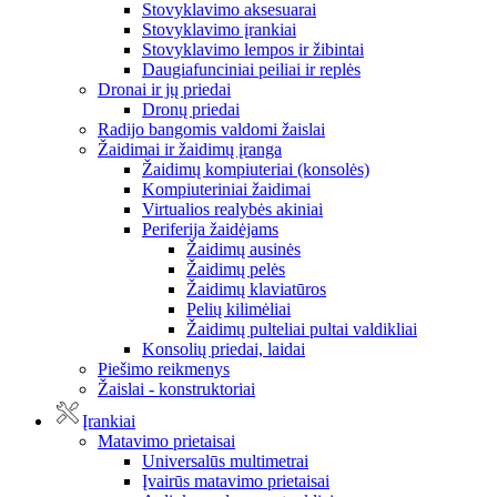
Stovyklavimo aksesuarai
Stovyklavimo įrankiai
Stovyklavimo lempos ir žibintai
Daugiafunciniai peiliai ir replės
Dronai ir jų priedai
Dronų priedai
Radijo bangomis valdomi žaislai
Žaidimai ir žaidimų įranga
Žaidimų kompiuteriai (konsolės)
Kompiuteriniai žaidimai
Virtualios realybės akiniai
Periferija žaidėjams
Žaidimų ausinės
Žaidimų pelės
Žaidimų klaviatūros
Pelių kilimėliai
Žaidimų pulteliai pultai valdikliai
Konsolių priedai, laidai
Piešimo reikmenys
Žaislai - konstruktoriai
Įrankiai
Matavimo prietaisai
Universalūs multimetrai
Įvairūs matavimo prietaisai