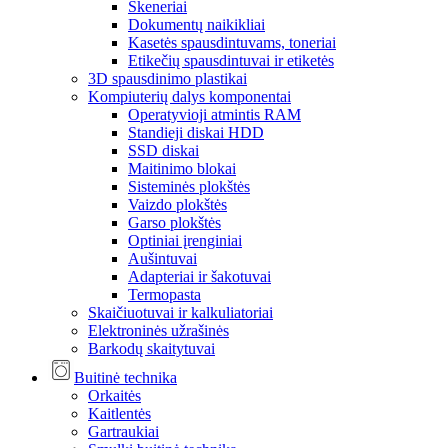
Skeneriai
Dokumentų naikikliai
Kasetės spausdintuvams, toneriai
Etikečių spausdintuvai ir etiketės
3D spausdinimo plastikai
Kompiuterių dalys komponentai
Operatyvioji atmintis RAM
Standieji diskai HDD
SSD diskai
Maitinimo blokai
Sisteminės plokštės
Vaizdo plokštės
Garso plokštės
Optiniai įrenginiai
Aušintuvai
Adapteriai ir šakotuvai
Termopasta
Skaičiuotuvai ir kalkuliatoriai
Elektroninės užrašinės
Barkodų skaitytuvai
Buitinė technika
Orkaitės
Kaitlentės
Gartraukiai