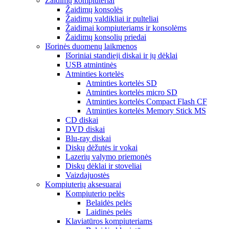
Žaidimų kompiuteriai
Žaidimų konsolės
Žaidimų valdikliai ir pulteliai
Žaidimai kompiuteriams ir konsolėms
Žaidimų konsolių priedai
Išorinės duomenų laikmenos
Išoriniai standieji diskai ir jų dėklai
USB atmintinės
Atminties kortelės
Atminties kortelės SD
Atminties kortelės micro SD
Atminties kortelės Compact Flash CF
Atminties kortelės Memory Stick MS
CD diskai
DVD diskai
Blu-ray diskai
Diskų dėžutės ir vokai
Lazerių valymo priemonės
Diskų dėklai ir stoveliai
Vaizdajuostės
Kompiuterių aksesuarai
Kompiuterio pelės
Belaidės pelės
Laidinės pelės
Klaviatūros kompiuteriams