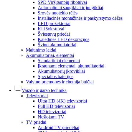
SPD Viršįtampių ribotuvai
Automatiniai saugikliai ir jungikliai
Srovės nuotėkio rėlės
Instaliacinės montažinės ir paskyrstymo dėžės
LED prožektoriai
Kiti šviestuvai
Šviestuvų priedai
Kalėdinės LED dekoracijos
Švino akumuliatoriai
Maitinimo laidai
Akumuliatoriai, elementai
Standartiniai elementai
Įkraunami elementai, akumuliatoriai
Akumuliatorių įkrovikliai
Specialios baterijos
Valymo priemonės ir chemija buičiai
Vaizdo ir garso technika
Televizoriai
Ultra HD (4K) televizoriai
Full HD televizoriai
HD televizoriai
Nešiojami TV
TV priedai
Android TV priedėliai