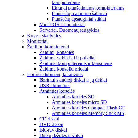
kompiuteriams
Ekranai planšetiniams kompiuteriams
Planšečių maitinimo šaltiniai
Planšečių apsauginiai stiklai
Mini POS kompiuteriai
Serveriai, Duomenų saugyklos
Knygų skaityklės
Monitoriai
Žaidimų kompiuteriai
Žaidimų konsolės
Žaidimų valdikliai ir pulteliai
Žaidimai kompiuteriams ir konsolėms
Žaidimų konsolių priedai
Išorinės duomenų laikmenos
Išoriniai standieji diskai ir jų dėklai
USB atmintinės
Atminties kortelės
Atminties kortelės SD
Atminties kortelės micro SD
Atminties kortelės Compact Flash CF
Atminties kortelės Memory Stick MS
CD diskai
DVD diskai
Blu-ray diskai
Diskų dėžutės ir vokai