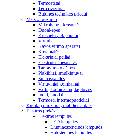
Termostatai
Termovizoriai
Buitinės technikos priedai
Maisto ruošimui
Mikrobangų krosnelės
Duonkepės
Krosnelės, el. puodai
Virduliai
Kavos virimo aparatai
Kavamalės
Elektriniai peiliai
Elektrinės mėsmalės
Tarkavimo mašinos
Plakikliai, smulkintuvai
Sulčiaspaudės
Virtuviniai kombainai
Vaflių / sumuštinių keptuvės
Indai, puodai
Termosai ir termopuodeliai
Kūdikių priežiūrai, mobilios auklės
Elektros prekės
Elektros lemputės
LED lemputės
Liuminescencinės lemputės
Halogeninės lemputės