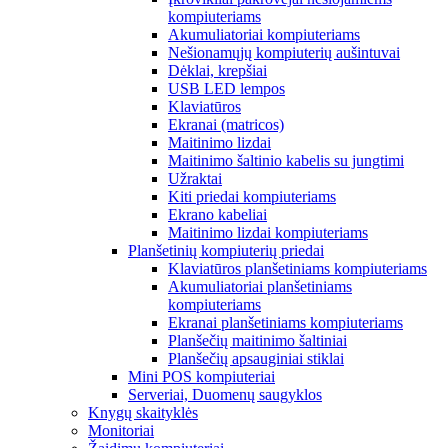
kompiuteriams
Akumuliatoriai kompiuteriams
Nešionamųjų kompiuterių aušintuvai
Dėklai, krepšiai
USB LED lempos
Klaviatūros
Ekranai (matricos)
Maitinimo lizdai
Maitinimo šaltinio kabelis su jungtimi
Užraktai
Kiti priedai kompiuteriams
Ekrano kabeliai
Maitinimo lizdai kompiuteriams
Planšetinių kompiuterių priedai
Klaviatūros planšetiniams kompiuteriams
Akumuliatoriai planšetiniams
kompiuteriams
Ekranai planšetiniams kompiuteriams
Planšečių maitinimo šaltiniai
Planšečių apsauginiai stiklai
Mini POS kompiuteriai
Serveriai, Duomenų saugyklos
Knygų skaityklės
Monitoriai