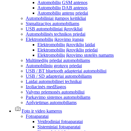
Automobilių GSM antenos
Automobilių DAB antenos
Automobilių antenų priedai
Automobiliniai įtampos keitikliai
Signalizacijos automobiliams
USB automobiliniai įkrovikliai
Automobilinės technikos priedai
Elektromobilių įkrovimo įranga
Elektromobilių įkroviklių laidai
Elektromobilių įkroviklių priedai
Elektromobilių įkrovimo stotelės namams
Multimedijų priedai automobiliams
Automobilinių grotuvų priedai
USB / BT bluetooth adapteriai automobiliui
USB / SD adapteriai automobiliams
Laidai automobilinei technikai
Izoliacinės medžiagos
Valymo priemonės automobiliui
Parkavimo sistemos automobiliams
Apšvietimas automobiliams
Foto ir video kameros
Fotoaparatai
Veidrodiniai fotoaparatai
Sisteminiai fotoaparatai