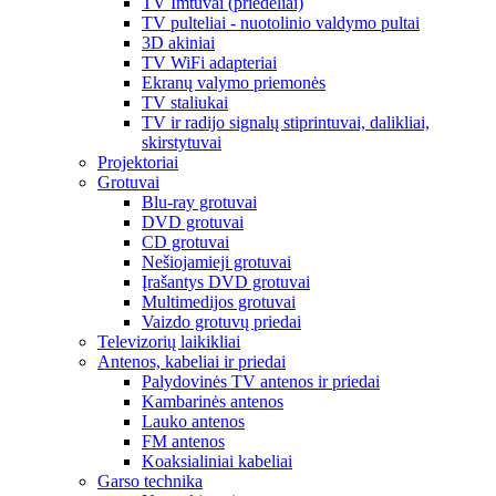
TV Imtuvai (priedėliai)
TV pulteliai - nuotolinio valdymo pultai
3D akiniai
TV WiFi adapteriai
Ekranų valymo priemonės
TV staliukai
TV ir radijo signalų stiprintuvai, dalikliai,
skirstytuvai
Projektoriai
Grotuvai
Blu-ray grotuvai
DVD grotuvai
CD grotuvai
Nešiojamieji grotuvai
Įrašantys DVD grotuvai
Multimedijos grotuvai
Vaizdo grotuvų priedai
Televizorių laikikliai
Antenos, kabeliai ir priedai
Palydovinės TV antenos ir priedai
Kambarinės antenos
Lauko antenos
FM antenos
Koaksialiniai kabeliai
Garso technika