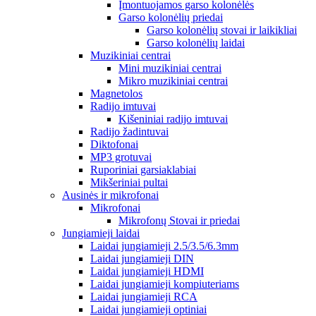
Įmontuojamos garso kolonėlės
Garso kolonėlių priedai
Garso kolonėlių stovai ir laikikliai
Garso kolonėlių laidai
Muzikiniai centrai
Mini muzikiniai centrai
Mikro muzikiniai centrai
Magnetolos
Radijo imtuvai
Kišeniniai radijo imtuvai
Radijo žadintuvai
Diktofonai
MP3 grotuvai
Ruporiniai garsiaklabiai
Mikšeriniai pultai
Ausinės ir mikrofonai
Mikrofonai
Mikrofonų Stovai ir priedai
Jungiamieji laidai
Laidai jungiamieji 2.5/3.5/6.3mm
Laidai jungiamieji DIN
Laidai jungiamieji HDMI
Laidai jungiamieji kompiuteriams
Laidai jungiamieji RCA
Laidai jungiamieji optiniai