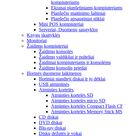
kompiuteriams
Ekranai planšetiniams kompiuteriams
Planšečių maitinimo šaltiniai
Planšečių apsauginiai stiklai
Mini POS kompiuteriai
Serveriai, Duomenų saugyklos
Knygų skaityklės
Monitoriai
Žaidimų kompiuteriai
Žaidimų konsolės
Žaidimų valdikliai ir pulteliai
Žaidimai kompiuteriams ir konsolėms
Žaidimų konsolių priedai
Išorinės duomenų laikmenos
Išoriniai standieji diskai ir jų dėklai
USB atmintinės
Atminties kortelės
Atminties kortelės SD
Atminties kortelės micro SD
Atminties kortelės Compact Flash CF
Atminties kortelės Memory Stick MS
CD diskai
DVD diskai
Blu-ray diskai
Diskų dėžutės ir vokai