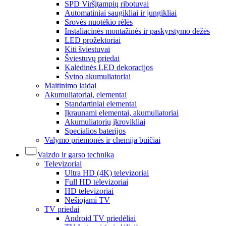
SPD Viršįtampių ribotuvai
Automatiniai saugikliai ir jungikliai
Srovės nuotėkio rėlės
Instaliacinės montažinės ir paskyrstymo dėžės
LED prožektoriai
Kiti šviestuvai
Šviestuvų priedai
Kalėdinės LED dekoracijos
Švino akumuliatoriai
Maitinimo laidai
Akumuliatoriai, elementai
Standartiniai elementai
Įkraunami elementai, akumuliatoriai
Akumuliatorių įkrovikliai
Specialios baterijos
Valymo priemonės ir chemija buičiai
Vaizdo ir garso technika
Televizoriai
Ultra HD (4K) televizoriai
Full HD televizoriai
HD televizoriai
Nešiojami TV
TV priedai
Android TV priedėliai