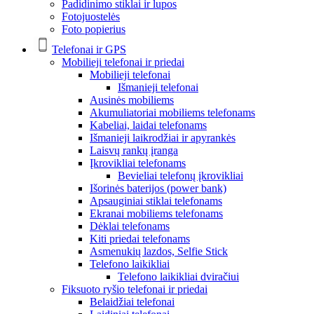
Padidinimo stiklai ir lupos
Fotojuostelės
Foto popierius
Telefonai ir GPS
Mobilieji telefonai ir priedai
Mobilieji telefonai
Išmanieji telefonai
Ausinės mobiliems
Akumuliatoriai mobiliems telefonams
Kabeliai, laidai telefonams
Išmanieji laikrodžiai ir apyrankės
Laisvų rankų įranga
Įkrovikliai telefonams
Bevieliai telefonų įkrovikliai
Išorinės baterijos (power bank)
Apsauginiai stiklai telefonams
Ekranai mobiliems telefonams
Dėklai telefonams
Kiti priedai telefonams
Asmenukių lazdos, Selfie Stick
Telefono laikikliai
Telefono laikikliai dviračiui
Fiksuoto ryšio telefonai ir priedai
Belaidžiai telefonai