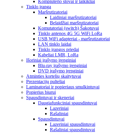
Kompiuterio stovai ir laikikliai
Tinklo įranga
Maršrutizatoriai
Laidiniai maršrutizatoriai
Belaidžiai maršrutizatoriai
Komutatoriai (switch) Šakotuvai
Tinklo antenos 4G 5G WiFi LoRa
USB WiFi adapteriai - maršrutizatoriai
LAN tinklo laidai
Tinklo įrangos priedai
Kabeliai LMR, LoRa
Išoriniai įrašymo įrenginiai
Blu-ray įrašymo įrenginiai
DVD įrašymo įrenginiai
Atminties kortelių skaitytuvai
Prezentacijų pulteliai
Laminatoriai ir popieriaus smulkintuvai
Popierius biurui
Spausdintuvai ir skeneriai
Daugiafunkciniai spausdintuvai
Lazeriniai
Rašaliniai
Spausdintuvai
Lazeriniai spausdintuvai
Rašaliniai spausdintuvai