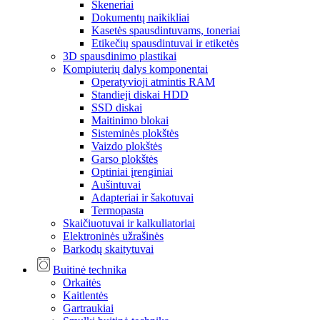
Skeneriai
Dokumentų naikikliai
Kasetės spausdintuvams, toneriai
Etikečių spausdintuvai ir etiketės
3D spausdinimo plastikai
Kompiuterių dalys komponentai
Operatyvioji atmintis RAM
Standieji diskai HDD
SSD diskai
Maitinimo blokai
Sisteminės plokštės
Vaizdo plokštės
Garso plokštės
Optiniai įrenginiai
Aušintuvai
Adapteriai ir šakotuvai
Termopasta
Skaičiuotuvai ir kalkuliatoriai
Elektroninės užrašinės
Barkodų skaitytuvai
Buitinė technika
Orkaitės
Kaitlentės
Gartraukiai