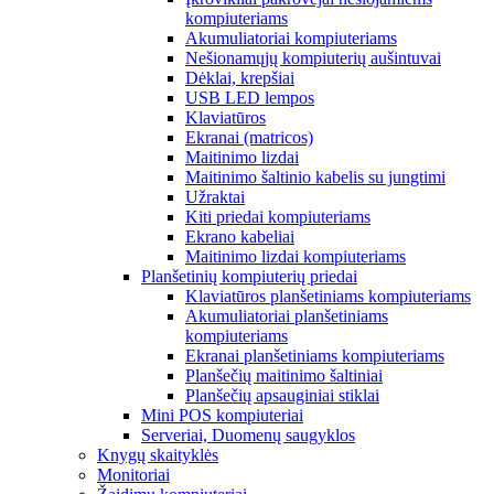
kompiuteriams
Akumuliatoriai kompiuteriams
Nešionamųjų kompiuterių aušintuvai
Dėklai, krepšiai
USB LED lempos
Klaviatūros
Ekranai (matricos)
Maitinimo lizdai
Maitinimo šaltinio kabelis su jungtimi
Užraktai
Kiti priedai kompiuteriams
Ekrano kabeliai
Maitinimo lizdai kompiuteriams
Planšetinių kompiuterių priedai
Klaviatūros planšetiniams kompiuteriams
Akumuliatoriai planšetiniams
kompiuteriams
Ekranai planšetiniams kompiuteriams
Planšečių maitinimo šaltiniai
Planšečių apsauginiai stiklai
Mini POS kompiuteriai
Serveriai, Duomenų saugyklos
Knygų skaityklės
Monitoriai