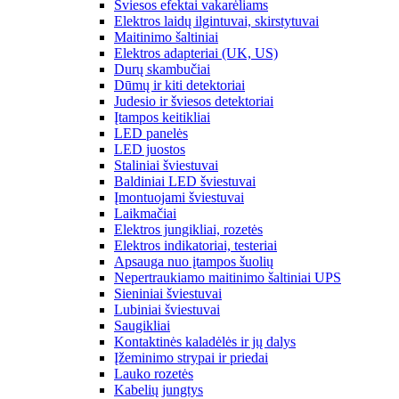
Šviesos efektai vakarėliams
Elektros laidų ilgintuvai, skirstytuvai
Maitinimo šaltiniai
Elektros adapteriai (UK, US)
Durų skambučiai
Dūmų ir kiti detektoriai
Judesio ir šviesos detektoriai
Įtampos keitikliai
LED panelės
LED juostos
Staliniai šviestuvai
Baldiniai LED šviestuvai
Įmontuojami šviestuvai
Laikmačiai
Elektros jungikliai, rozetės
Elektros indikatoriai, testeriai
Apsauga nuo įtampos šuolių
Nepertraukiamo maitinimo šaltiniai UPS
Sieniniai šviestuvai
Lubiniai šviestuvai
Saugikliai
Kontaktinės kaladėlės ir jų dalys
Įžeminimo strypai ir priedai
Lauko rozetės
Kabelių jungtys