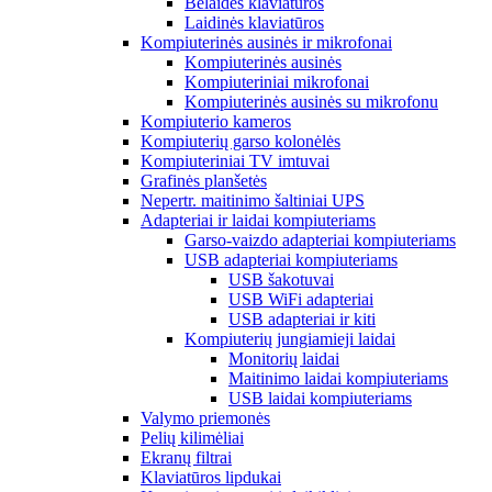
Belaidės klaviatūros
Laidinės klaviatūros
Kompiuterinės ausinės ir mikrofonai
Kompiuterinės ausinės
Kompiuteriniai mikrofonai
Kompiuterinės ausinės su mikrofonu
Kompiuterio kameros
Kompiuterių garso kolonėlės
Kompiuteriniai TV imtuvai
Grafinės planšetės
Nepertr. maitinimo šaltiniai UPS
Adapteriai ir laidai kompiuteriams
Garso-vaizdo adapteriai kompiuteriams
USB adapteriai kompiuteriams
USB šakotuvai
USB WiFi adapteriai
USB adapteriai ir kiti
Kompiuterių jungiamieji laidai
Monitorių laidai
Maitinimo laidai kompiuteriams
USB laidai kompiuteriams
Valymo priemonės
Pelių kilimėliai
Ekranų filtrai
Klaviatūros lipdukai