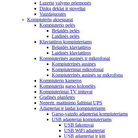
Lazerių valymo priemonės
Diskų dėklai ir stoveliai
Vaizdajuostės
Kompiuterių aksesuarai
Kompiuterio pelės
Belaidės pelės
Laidinės pelės
Klaviatūros kompiuteriams
Belaidės klaviatūros
Laidinės klaviatūros
Kompiuterinės ausinės ir mikrofonai
Kompiuterinės ausinės
Kompiuteriniai mikrofonai
Kompiuterinės ausinės su mikrofonu
Kompiuterio kameros
Kompiuterių garso kolonėlės
Kompiuteriniai TV imtuvai
Grafinės planšetės
Nepertr. maitinimo šaltiniai UPS
Adapteriai ir laidai kompiuteriams
Garso-vaizdo adapteriai kompiuteriams
USB adapteriai kompiuteriams
USB šakotuvai
USB WiFi adapteriai
USB adapteriai ir kiti