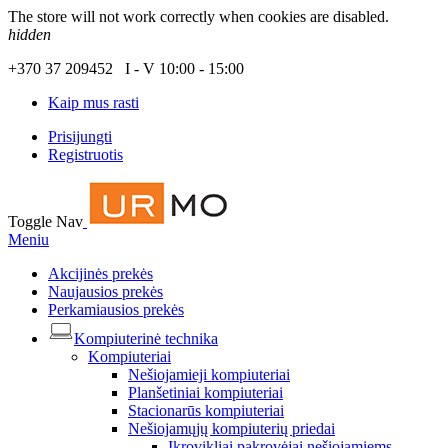
The store will not work correctly when cookies are disabled.
hidden
+370 37 209452 I - V 10:00 - 15:00
Kaip mus rasti
Prisijungti
Registruotis
Toggle Nav
Meniu
Akcijinės prekės
Naujausios prekės
Perkamiausios prekės
Kompiuterinė technika
Kompiuteriai
Nešiojamieji kompiuteriai
Planšetiniai kompiuteriai
Stacionarūs kompiuteriai
Nešiojamųjų kompiuterių priedai
Įkrovikliai pakrovėjai nešiojamiems