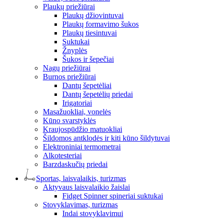
Plaukų priežiūrai
Plaukų džiovintuvai
Plaukų formavimo šukos
Plaukų tiesintuvai
Suktukai
Žnyplės
Šukos ir šepečiai
Nagų priežiūrai
Burnos priežiūrai
Dantų šepetėliai
Dantų šepetėlių priedai
Irigatoriai
Masažuokliai, vonelės
Kūno svarstyklės
Kraujospūdžio matuokliai
Šildomos antklodės ir kiti kūno šildytuvai
Elektroniniai termometrai
Alkotesteriai
Barzdaskučių priedai
Sportas, laisvalaikis, turizmas
Aktyvaus laisvalaikio žaislai
Fidget Spinner spineriai suktukai
Stovyklavimas, turizmas
Indai stovyklavimui