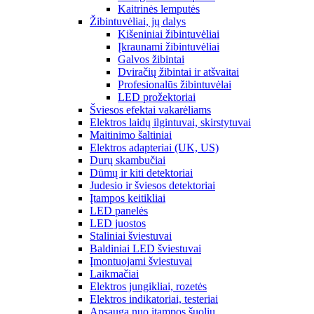
Kaitrinės lemputės
Žibintuvėliai, jų dalys
Kišeniniai žibintuvėliai
Įkraunami žibintuvėliai
Galvos žibintai
Dviračių žibintai ir atšvaitai
Profesionalūs žibintuvėlai
LED prožektoriai
Šviesos efektai vakarėliams
Elektros laidų ilgintuvai, skirstytuvai
Maitinimo šaltiniai
Elektros adapteriai (UK, US)
Durų skambučiai
Dūmų ir kiti detektoriai
Judesio ir šviesos detektoriai
Įtampos keitikliai
LED panelės
LED juostos
Staliniai šviestuvai
Baldiniai LED šviestuvai
Įmontuojami šviestuvai
Laikmačiai
Elektros jungikliai, rozetės
Elektros indikatoriai, testeriai
Apsauga nuo įtampos šuolių