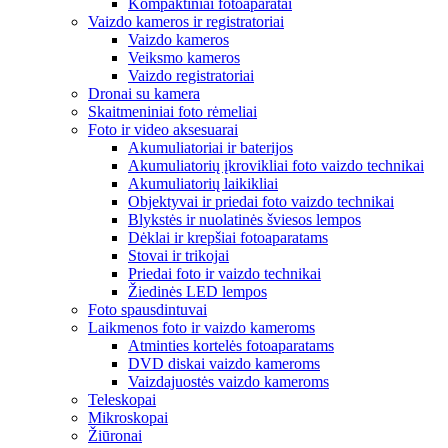
Kompaktiniai fotoaparatai
Vaizdo kameros ir registratoriai
Vaizdo kameros
Veiksmo kameros
Vaizdo registratoriai
Dronai su kamera
Skaitmeniniai foto rėmeliai
Foto ir video aksesuarai
Akumuliatoriai ir baterijos
Akumuliatorių įkrovikliai foto vaizdo technikai
Akumuliatorių laikikliai
Objektyvai ir priedai foto vaizdo technikai
Blykstės ir nuolatinės šviesos lempos
Dėklai ir krepšiai fotoaparatams
Stovai ir trikojai
Priedai foto ir vaizdo technikai
Žiedinės LED lempos
Foto spausdintuvai
Laikmenos foto ir vaizdo kameroms
Atminties kortelės fotoaparatams
DVD diskai vaizdo kameroms
Vaizdajuostės vaizdo kameroms
Teleskopai
Mikroskopai
Žiūronai