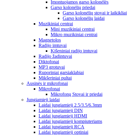
Įmontuojamos garso kolonėlės
Garso kolonėlių priedai
Garso kolonėlių stovai ir laikikliai
Garso kolonėlių laidai
Muzikiniai centrai
Mini muzikiniai centrai
Mikro muzikiniai centrai
Magnetolos
Radijo imtuvai
Kišeniniai radijo imtuvai
Radijo žadintuvai
Diktofonai
MP3 grotuvai
Ruporiniai garsiaklabiai
Mikšeriniai pultai
Ausinės ir mikrofonai
Mikrofonai
Mikrofonų Stovai ir priedai
Jungiamieji laidai
Laidai jungiamieji 2.5/3.5/6.3mm
Laidai jungiamieji DIN
Laidai jungiamieji HDMI
Laidai jungiamieji kompiuteriams
Laidai jungiamieji RCA
Laidai jungiamieji optiniai