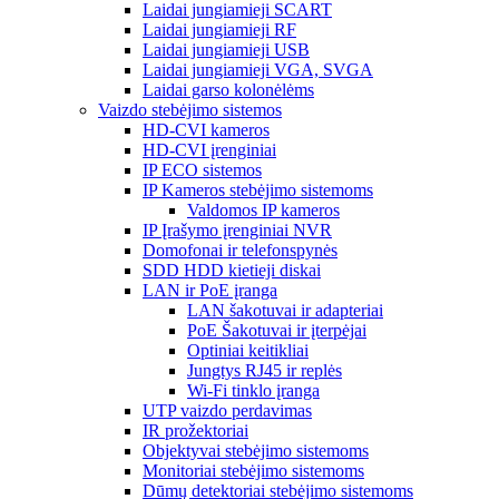
Laidai jungiamieji SCART
Laidai jungiamieji RF
Laidai jungiamieji USB
Laidai jungiamieji VGA, SVGA
Laidai garso kolonėlėms
Vaizdo stebėjimo sistemos
HD-CVI kameros
HD-CVI įrenginiai
IP ECO sistemos
IP Kameros stebėjimo sistemoms
Valdomos IP kameros
IP Įrašymo įrenginiai NVR
Domofonai ir telefonspynės
SDD HDD kietieji diskai
LAN ir PoE įranga
LAN šakotuvai ir adapteriai
PoE Šakotuvai ir įterpėjai
Optiniai keitikliai
Jungtys RJ45 ir replės
Wi-Fi tinklo įranga
UTP vaizdo perdavimas
IR prožektoriai
Objektyvai stebėjimo sistemoms
Monitoriai stebėjimo sistemoms
Dūmų detektoriai stebėjimo sistemoms