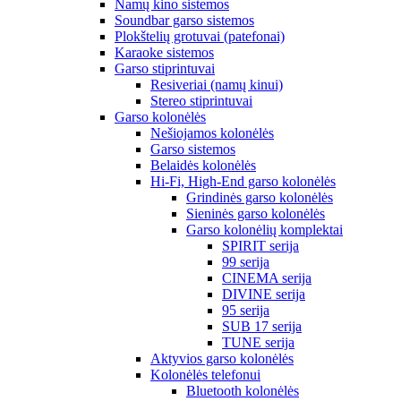
Namų kino sistemos
Soundbar garso sistemos
Plokštelių grotuvai (patefonai)
Karaoke sistemos
Garso stiprintuvai
Resiveriai (namų kinui)
Stereo stiprintuvai
Garso kolonėlės
Nešiojamos kolonėlės
Garso sistemos
Belaidės kolonėlės
Hi-Fi, High-End garso kolonėlės
Grindinės garso kolonėlės
Sieninės garso kolonėlės
Garso kolonėlių komplektai
SPIRIT serija
99 serija
CINEMA serija
DIVINE serija
95 serija
SUB 17 serija
TUNE serija
Aktyvios garso kolonėlės
Kolonėlės telefonui
Bluetooth kolonėlės