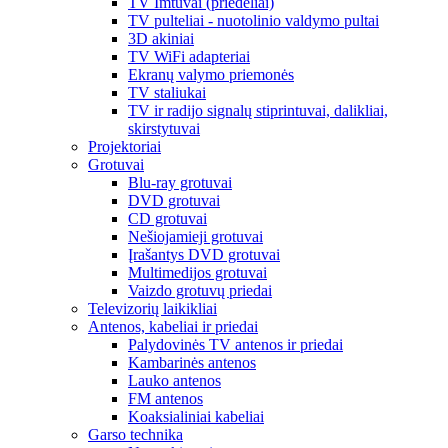
TV Imtuvai (priedėliai)
TV pulteliai - nuotolinio valdymo pultai
3D akiniai
TV WiFi adapteriai
Ekranų valymo priemonės
TV staliukai
TV ir radijo signalų stiprintuvai, dalikliai,
skirstytuvai
Projektoriai
Grotuvai
Blu-ray grotuvai
DVD grotuvai
CD grotuvai
Nešiojamieji grotuvai
Įrašantys DVD grotuvai
Multimedijos grotuvai
Vaizdo grotuvų priedai
Televizorių laikikliai
Antenos, kabeliai ir priedai
Palydovinės TV antenos ir priedai
Kambarinės antenos
Lauko antenos
FM antenos
Koaksialiniai kabeliai
Garso technika