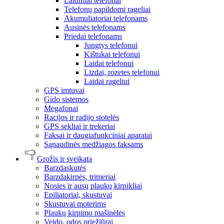
Laidiniai telefonai
Telefonų papildomi rageliai
Akumuliatoriai telefonams
Ausinės telefonams
Priedai telefonams
Jungtys telefonui
Kištukai telefonui
Laidai telefonui
Lizdai, rozetes telefonui
Laidai rageliui
GPS imtuvai
Gido sistemos
Megafonai
Racijos ir radijo stotelės
GPS sekliai ir trekeriai
Faksai ir daugiafunkciniai aparatai
Sąnaudinės medžiagos faksams
Grožis ir sveikata
Barzdaskutės
Barzdakirpės, trimeriai
Nosies ir ausų plaukų kirpikliai
Epiliatoriai, skustuvai
Skustuvai moterims
Plaukų kirpimo mašinėlės
Veido, odos priežiūrai