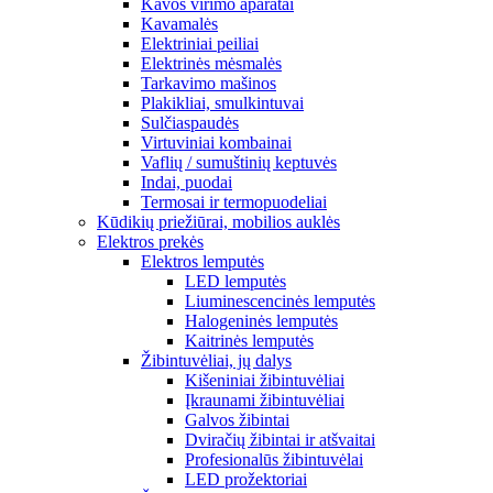
Kavos virimo aparatai
Kavamalės
Elektriniai peiliai
Elektrinės mėsmalės
Tarkavimo mašinos
Plakikliai, smulkintuvai
Sulčiaspaudės
Virtuviniai kombainai
Vaflių / sumuštinių keptuvės
Indai, puodai
Termosai ir termopuodeliai
Kūdikių priežiūrai, mobilios auklės
Elektros prekės
Elektros lemputės
LED lemputės
Liuminescencinės lemputės
Halogeninės lemputės
Kaitrinės lemputės
Žibintuvėliai, jų dalys
Kišeniniai žibintuvėliai
Įkraunami žibintuvėliai
Galvos žibintai
Dviračių žibintai ir atšvaitai
Profesionalūs žibintuvėlai
LED prožektoriai