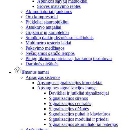
Aplinkos sąlygų matuokliai
Srovės matavimo replės
Akumuliatoriai įrankiams
Oro kompresoriai
Pjūkleliai siaurapjūkliui
Atsuktuvo antgaliai
Grąžtai ir jų komplektai
Smulkių daiktų dėžutės su stalčiukais
Multimetro testerio laidai
Pakavimo medžiagos
Nešiojamos garažo lempos
Pinigų tikrinimo prietaisai, banknotų tikrintuvai
Darbinės pirštinės
Išmanūs namai
Apsaugos sistemos
Apsaugos signalizacijos komplektai
Apsauginės signalizacijos įranga
Davikliai ir jutikliai signalizacijai
Signalizacijos sirenos
Signalizacijos centralės
Signalizacijos dėžutės
Signalizacijos pultai ir klaviatūros
Signalizacijos moduliai ir priedai
Signalizacijos akumuliatoriai baterijos
Apšvietimas