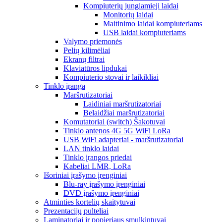
Kompiuterių jungiamieji laidai
Monitorių laidai
Maitinimo laidai kompiuteriams
USB laidai kompiuteriams
Valymo priemonės
Pelių kilimėliai
Ekranų filtrai
Klaviatūros lipdukai
Kompiuterio stovai ir laikikliai
Tinklo įranga
Maršrutizatoriai
Laidiniai maršrutizatoriai
Belaidžiai maršrutizatoriai
Komutatoriai (switch) Šakotuvai
Tinklo antenos 4G 5G WiFi LoRa
USB WiFi adapteriai - maršrutizatoriai
LAN tinklo laidai
Tinklo įrangos priedai
Kabeliai LMR, LoRa
Išoriniai įrašymo įrenginiai
Blu-ray įrašymo įrenginiai
DVD įrašymo įrenginiai
Atminties kortelių skaitytuvai
Prezentacijų pulteliai
Laminatoriai ir popieriaus smulkintuvai