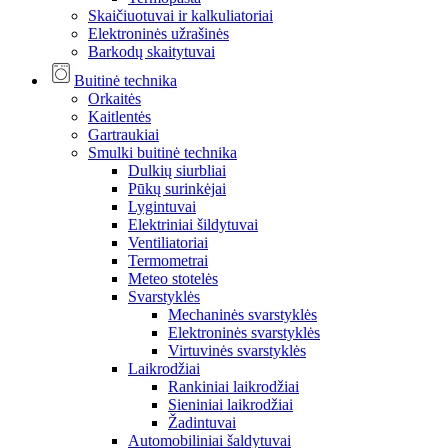
Skaičiuotuvai ir kalkuliatoriai
Elektroninės užrašinės
Barkodų skaitytuvai
Buitinė technika
Orkaitės
Kaitlentės
Gartraukiai
Smulki buitinė technika
Dulkių siurbliai
Pūkų surinkėjai
Lygintuvai
Elektriniai šildytuvai
Ventiliatoriai
Termometrai
Meteo stotelės
Svarstyklės
Mechaninės svarstyklės
Elektroninės svarstyklės
Virtuvinės svarstyklės
Laikrodžiai
Rankiniai laikrodžiai
Sieniniai laikrodžiai
Žadintuvai
Automobiliniai šaldytuvai