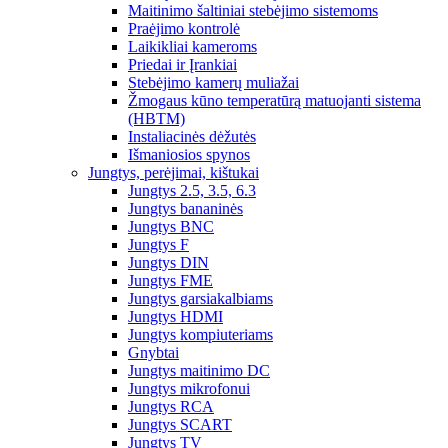
Maitinimo šaltiniai stebėjimo sistemoms
Praėjimo kontrolė
Laikikliai kameroms
Priedai ir Įrankiai
Stebėjimo kamerų muliažai
Žmogaus kūno temperatūrą matuojanti sistema
(HBTM)
Instaliacinės dėžutės
Išmaniosios spynos
Jungtys, perėjimai, kištukai
Jungtys 2.5, 3.5, 6.3
Jungtys bananinės
Jungtys BNC
Jungtys F
Jungtys DIN
Jungtys FME
Jungtys garsiakalbiams
Jungtys HDMI
Jungtys kompiuteriams
Gnybtai
Jungtys maitinimo DC
Jungtys mikrofonui
Jungtys RCA
Jungtys SCART
Jungtys TV