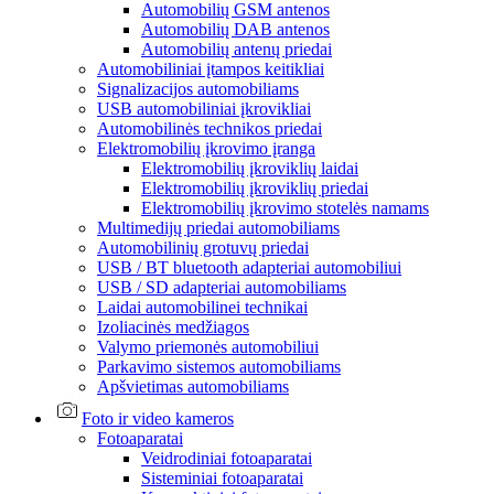
Automobilių GSM antenos
Automobilių DAB antenos
Automobilių antenų priedai
Automobiliniai įtampos keitikliai
Signalizacijos automobiliams
USB automobiliniai įkrovikliai
Automobilinės technikos priedai
Elektromobilių įkrovimo įranga
Elektromobilių įkroviklių laidai
Elektromobilių įkroviklių priedai
Elektromobilių įkrovimo stotelės namams
Multimedijų priedai automobiliams
Automobilinių grotuvų priedai
USB / BT bluetooth adapteriai automobiliui
USB / SD adapteriai automobiliams
Laidai automobilinei technikai
Izoliacinės medžiagos
Valymo priemonės automobiliui
Parkavimo sistemos automobiliams
Apšvietimas automobiliams
Foto ir video kameros
Fotoaparatai
Veidrodiniai fotoaparatai
Sisteminiai fotoaparatai