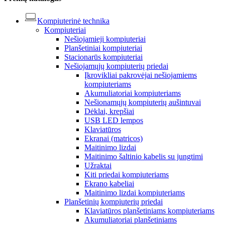
Kompiuterinė technika
Kompiuteriai
Nešiojamieji kompiuteriai
Planšetiniai kompiuteriai
Stacionarūs kompiuteriai
Nešiojamųjų kompiuterių priedai
Įkrovikliai pakrovėjai nešiojamiems
kompiuteriams
Akumuliatoriai kompiuteriams
Nešionamųjų kompiuterių aušintuvai
Dėklai, krepšiai
USB LED lempos
Klaviatūros
Ekranai (matricos)
Maitinimo lizdai
Maitinimo šaltinio kabelis su jungtimi
Užraktai
Kiti priedai kompiuteriams
Ekrano kabeliai
Maitinimo lizdai kompiuteriams
Planšetinių kompiuterių priedai
Klaviatūros planšetiniams kompiuteriams
Akumuliatoriai planšetiniams