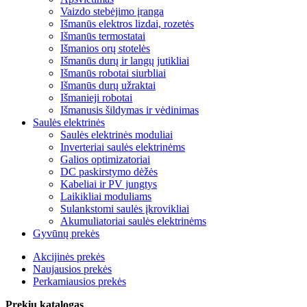
Vaizdo stebėjimo įranga
Išmanūs elektros lizdai, rozetės
Išmanūs termostatai
Išmanios orų stotelės
Išmanūs durų ir langų jutikliai
Išmanūs robotai siurbliai
Išmanūs durų užraktai
Išmanieji robotai
Išmanusis šildymas ir vėdinimas
Saulės elektrinės
Saulės elektrinės moduliai
Inverteriai saulės elektrinėms
Galios optimizatoriai
DC paskirstymo dėžės
Kabeliai ir PV jungtys
Laikikliai moduliams
Sulankstomi saulės įkrovikliai
Akumuliatoriai saulės elektrinėms
Gyvūnų prekės
Akcijinės prekės
Naujausios prekės
Perkamiausios prekės
Prekių katalogas