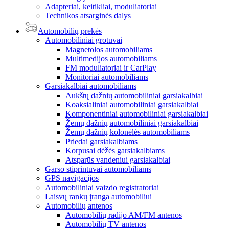
Adapteriai, keitikliai, moduliatoriai
Technikos atsarginės dalys
Automobilių prekės
Automobiliniai grotuvai
Magnetolos automobiliams
Multimedijos automobiliams
FM moduliatoriai ir CarPlay
Monitoriai automobiliams
Garsiakalbiai automobiliams
Aukštų dažnių automobiliniai garsiakalbiai
Koaksialiniai automobiliniai garsiakalbiai
Komponentiniai automobiliniai garsiakalbiai
Žemų dažnių automobiliniai garsiakalbiai
Žemų dažnių kolonėlės automobiliams
Priedai garsiakalbiams
Korpusai dėžės garsiakalbiams
Atsparūs vandeniui garsiakalbiai
Garso stiprintuvai automobiliams
GPS navigacijos
Automobiliniai vaizdo registratoriai
Laisvų rankų įranga automobiliui
Automobilių antenos
Automobilių radijo AM/FM antenos
Automobilių TV antenos