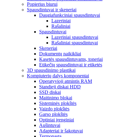
Popierius biurui
Spausdintuvai ir skeneriai
Daugiafunkciniai spausdintuvai
Lazeriniai
Rašaliniai
Spausdintuvai
Lazeriniai spausdintuvai
Rašaliniai spausdintuvai
Skeneriai
Dokumentų naikikliai
Kasetės spausdintuvams, toneriai
Etikečių spausdintuvai ir etiketės
3D spausdinimo plastikai
Kompiuterių dalys komponentai
Operatyvioji atmintis RAM
Standieji diskai HDD
SSD diskai
Maitinimo blokai
Sisteminės plokštės
Vaizdo plokštės
Garso plokštės
Optiniai įrenginiai
Aušintuvai
Adapteriai ir šakotuvai
Termopasta