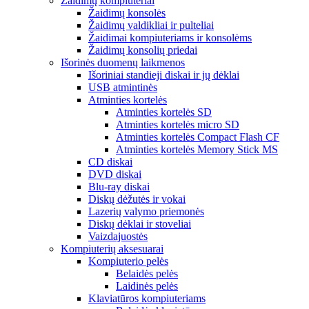
Žaidimų kompiuteriai
Žaidimų konsolės
Žaidimų valdikliai ir pulteliai
Žaidimai kompiuteriams ir konsolėms
Žaidimų konsolių priedai
Išorinės duomenų laikmenos
Išoriniai standieji diskai ir jų dėklai
USB atmintinės
Atminties kortelės
Atminties kortelės SD
Atminties kortelės micro SD
Atminties kortelės Compact Flash CF
Atminties kortelės Memory Stick MS
CD diskai
DVD diskai
Blu-ray diskai
Diskų dėžutės ir vokai
Lazerių valymo priemonės
Diskų dėklai ir stoveliai
Vaizdajuostės
Kompiuterių aksesuarai
Kompiuterio pelės
Belaidės pelės
Laidinės pelės
Klaviatūros kompiuteriams