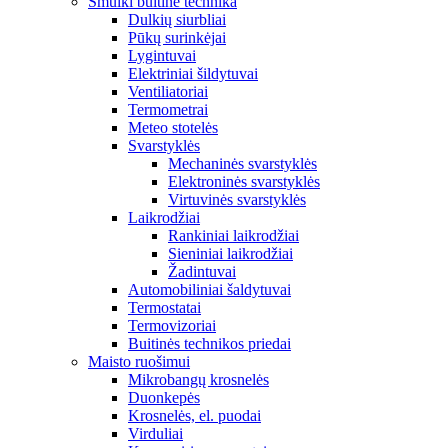
Smulki buitinė technika
Dulkių siurbliai
Pūkų surinkėjai
Lygintuvai
Elektriniai šildytuvai
Ventiliatoriai
Termometrai
Meteo stotelės
Svarstyklės
Mechaninės svarstyklės
Elektroninės svarstyklės
Virtuvinės svarstyklės
Laikrodžiai
Rankiniai laikrodžiai
Sieniniai laikrodžiai
Žadintuvai
Automobiliniai šaldytuvai
Termostatai
Termovizoriai
Buitinės technikos priedai
Maisto ruošimui
Mikrobangų krosnelės
Duonkepės
Krosnelės, el. puodai
Virduliai