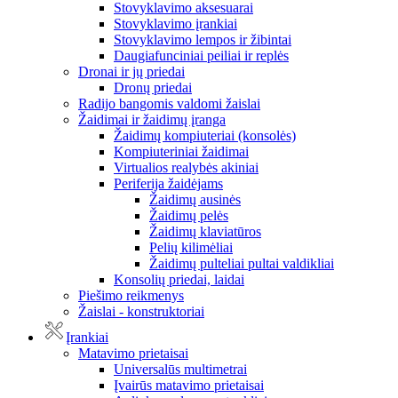
Stovyklavimo aksesuarai
Stovyklavimo įrankiai
Stovyklavimo lempos ir žibintai
Daugiafunciniai peiliai ir replės
Dronai ir jų priedai
Dronų priedai
Radijo bangomis valdomi žaislai
Žaidimai ir žaidimų įranga
Žaidimų kompiuteriai (konsolės)
Kompiuteriniai žaidimai
Virtualios realybės akiniai
Periferija žaidėjams
Žaidimų ausinės
Žaidimų pelės
Žaidimų klaviatūros
Pelių kilimėliai
Žaidimų pulteliai pultai valdikliai
Konsolių priedai, laidai
Piešimo reikmenys
Žaislai - konstruktoriai
Įrankiai
Matavimo prietaisai
Universalūs multimetrai
Įvairūs matavimo prietaisai