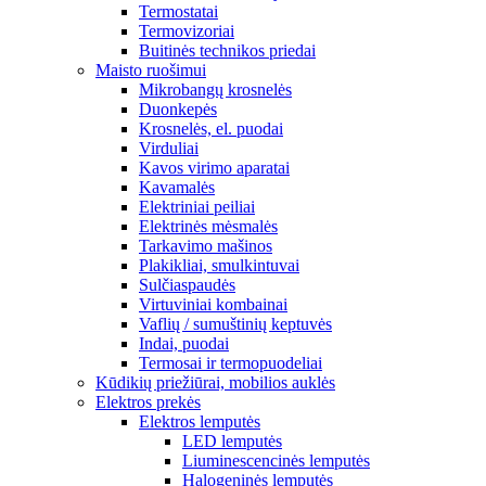
Termostatai
Termovizoriai
Buitinės technikos priedai
Maisto ruošimui
Mikrobangų krosnelės
Duonkepės
Krosnelės, el. puodai
Virduliai
Kavos virimo aparatai
Kavamalės
Elektriniai peiliai
Elektrinės mėsmalės
Tarkavimo mašinos
Plakikliai, smulkintuvai
Sulčiaspaudės
Virtuviniai kombainai
Vaflių / sumuštinių keptuvės
Indai, puodai
Termosai ir termopuodeliai
Kūdikių priežiūrai, mobilios auklės
Elektros prekės
Elektros lemputės
LED lemputės
Liuminescencinės lemputės
Halogeninės lemputės