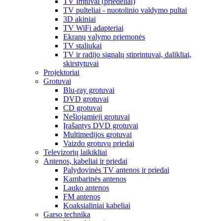
TV Imtuvai (priedėliai)
TV pulteliai - nuotolinio valdymo pultai
3D akiniai
TV WiFi adapteriai
Ekranų valymo priemonės
TV staliukai
TV ir radijo signalų stiprintuvai, dalikliai,
skirstytuvai
Projektoriai
Grotuvai
Blu-ray grotuvai
DVD grotuvai
CD grotuvai
Nešiojamieji grotuvai
Įrašantys DVD grotuvai
Multimedijos grotuvai
Vaizdo grotuvų priedai
Televizorių laikikliai
Antenos, kabeliai ir priedai
Palydovinės TV antenos ir priedai
Kambarinės antenos
Lauko antenos
FM antenos
Koaksialiniai kabeliai
Garso technika