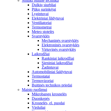
Smulki buitinė technika
Dulkių siurbliai
Pūkų surinkėjai
Lygintuvai
Elektriniai šildytuvai
Ventiliatoriai
Termometrai
Meteo stotelės
Svarstyklės
Mechaninės svarstyklės
Elektroninės svarstyklės
Virtuvinės svarstyklės
Laikrodžiai
Rankiniai laikrodžiai
Sieniniai laikrodžiai
Žadintuvai
Automobiliniai šaldytuvai
Termostatai
Termovizoriai
Buitinės technikos priedai
Maisto ruošimui
Mikrobangų krosnelės
Duonkepės
Krosnelės, el. puodai
Virduliai