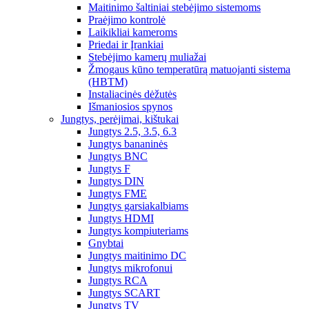
Maitinimo šaltiniai stebėjimo sistemoms
Praėjimo kontrolė
Laikikliai kameroms
Priedai ir Įrankiai
Stebėjimo kamerų muliažai
Žmogaus kūno temperatūrą matuojanti sistema
(HBTM)
Instaliacinės dėžutės
Išmaniosios spynos
Jungtys, perėjimai, kištukai
Jungtys 2.5, 3.5, 6.3
Jungtys bananinės
Jungtys BNC
Jungtys F
Jungtys DIN
Jungtys FME
Jungtys garsiakalbiams
Jungtys HDMI
Jungtys kompiuteriams
Gnybtai
Jungtys maitinimo DC
Jungtys mikrofonui
Jungtys RCA
Jungtys SCART
Jungtys TV