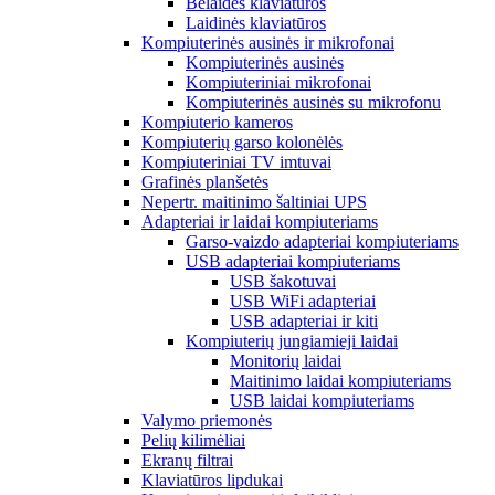
Belaidės klaviatūros
Laidinės klaviatūros
Kompiuterinės ausinės ir mikrofonai
Kompiuterinės ausinės
Kompiuteriniai mikrofonai
Kompiuterinės ausinės su mikrofonu
Kompiuterio kameros
Kompiuterių garso kolonėlės
Kompiuteriniai TV imtuvai
Grafinės planšetės
Nepertr. maitinimo šaltiniai UPS
Adapteriai ir laidai kompiuteriams
Garso-vaizdo adapteriai kompiuteriams
USB adapteriai kompiuteriams
USB šakotuvai
USB WiFi adapteriai
USB adapteriai ir kiti
Kompiuterių jungiamieji laidai
Monitorių laidai
Maitinimo laidai kompiuteriams
USB laidai kompiuteriams
Valymo priemonės
Pelių kilimėliai
Ekranų filtrai
Klaviatūros lipdukai