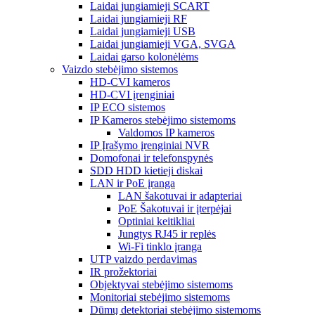
Laidai jungiamieji SCART
Laidai jungiamieji RF
Laidai jungiamieji USB
Laidai jungiamieji VGA, SVGA
Laidai garso kolonėlėms
Vaizdo stebėjimo sistemos
HD-CVI kameros
HD-CVI įrenginiai
IP ECO sistemos
IP Kameros stebėjimo sistemoms
Valdomos IP kameros
IP Įrašymo įrenginiai NVR
Domofonai ir telefonspynės
SDD HDD kietieji diskai
LAN ir PoE įranga
LAN šakotuvai ir adapteriai
PoE Šakotuvai ir įterpėjai
Optiniai keitikliai
Jungtys RJ45 ir replės
Wi-Fi tinklo įranga
UTP vaizdo perdavimas
IR prožektoriai
Objektyvai stebėjimo sistemoms
Monitoriai stebėjimo sistemoms
Dūmų detektoriai stebėjimo sistemoms