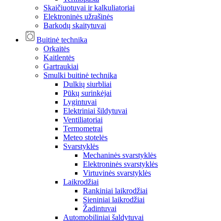
Skaičiuotuvai ir kalkuliatoriai
Elektroninės užrašinės
Barkodų skaitytuvai
Buitinė technika
Orkaitės
Kaitlentės
Gartraukiai
Smulki buitinė technika
Dulkių siurbliai
Pūkų surinkėjai
Lygintuvai
Elektriniai šildytuvai
Ventiliatoriai
Termometrai
Meteo stotelės
Svarstyklės
Mechaninės svarstyklės
Elektroninės svarstyklės
Virtuvinės svarstyklės
Laikrodžiai
Rankiniai laikrodžiai
Sieniniai laikrodžiai
Žadintuvai
Automobiliniai šaldytuvai