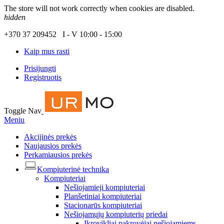
The store will not work correctly when cookies are disabled.
hidden
+370 37 209452 I - V 10:00 - 15:00
Kaip mus rasti
Prisijungti
Registruotis
Toggle Nav
Meniu
Akcijinės prekės
Naujausios prekės
Perkamiausios prekės
Kompiuterinė technika
Kompiuteriai
Nešiojamieji kompiuteriai
Planšetiniai kompiuteriai
Stacionarūs kompiuteriai
Nešiojamųjų kompiuterių priedai
Įkrovikliai pakrovėjai nešiojamiems