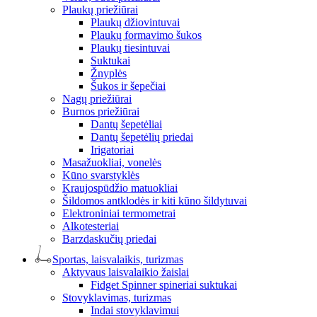
Plaukų priežiūrai
Plaukų džiovintuvai
Plaukų formavimo šukos
Plaukų tiesintuvai
Suktukai
Žnyplės
Šukos ir šepečiai
Nagų priežiūrai
Burnos priežiūrai
Dantų šepetėliai
Dantų šepetėlių priedai
Irigatoriai
Masažuokliai, vonelės
Kūno svarstyklės
Kraujospūdžio matuokliai
Šildomos antklodės ir kiti kūno šildytuvai
Elektroniniai termometrai
Alkotesteriai
Barzdaskučių priedai
Sportas, laisvalaikis, turizmas
Aktyvaus laisvalaikio žaislai
Fidget Spinner spineriai suktukai
Stovyklavimas, turizmas
Indai stovyklavimui