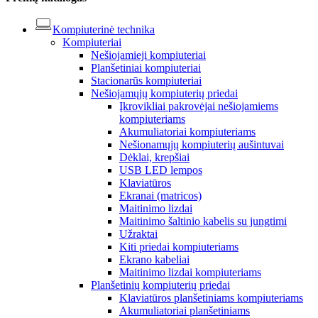
Kompiuterinė technika
Kompiuteriai
Nešiojamieji kompiuteriai
Planšetiniai kompiuteriai
Stacionarūs kompiuteriai
Nešiojamųjų kompiuterių priedai
Įkrovikliai pakrovėjai nešiojamiems
kompiuteriams
Akumuliatoriai kompiuteriams
Nešionamųjų kompiuterių aušintuvai
Dėklai, krepšiai
USB LED lempos
Klaviatūros
Ekranai (matricos)
Maitinimo lizdai
Maitinimo šaltinio kabelis su jungtimi
Užraktai
Kiti priedai kompiuteriams
Ekrano kabeliai
Maitinimo lizdai kompiuteriams
Planšetinių kompiuterių priedai
Klaviatūros planšetiniams kompiuteriams
Akumuliatoriai planšetiniams