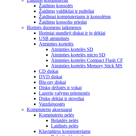
Žaidimų kompiuteriai
Žaidimų konsolės
Žaidimų valdikliai ir pulteliai
Žaidimai kompiuteriams ir konsolėms
Žaidimų konsolių priedai
Išorinės duomenų laikmenos
Išoriniai standieji diskai ir jų dėklai
USB atmintinės
Atminties kortelės
Atminties kortelės SD
Atminties kortelės micro SD
Atminties kortelės Compact Flash CF
Atminties kortelės Memory Stick MS
CD diskai
DVD diskai
Blu-ray diskai
Diskų dėžutės ir vokai
Lazerių valymo priemonės
Diskų dėklai ir stoveliai
Vaizdajuostės
Kompiuterių aksesuarai
Kompiuterio pelės
Belaidės pelės
Laidinės pelės
Klaviatūros kompiuteriams