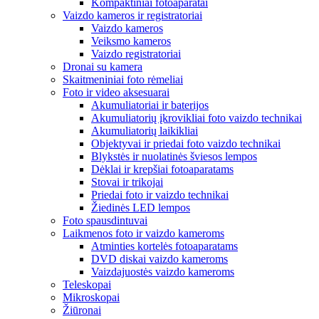
Kompaktiniai fotoaparatai
Vaizdo kameros ir registratoriai
Vaizdo kameros
Veiksmo kameros
Vaizdo registratoriai
Dronai su kamera
Skaitmeniniai foto rėmeliai
Foto ir video aksesuarai
Akumuliatoriai ir baterijos
Akumuliatorių įkrovikliai foto vaizdo technikai
Akumuliatorių laikikliai
Objektyvai ir priedai foto vaizdo technikai
Blykstės ir nuolatinės šviesos lempos
Dėklai ir krepšiai fotoaparatams
Stovai ir trikojai
Priedai foto ir vaizdo technikai
Žiedinės LED lempos
Foto spausdintuvai
Laikmenos foto ir vaizdo kameroms
Atminties kortelės fotoaparatams
DVD diskai vaizdo kameroms
Vaizdajuostės vaizdo kameroms
Teleskopai
Mikroskopai
Žiūronai