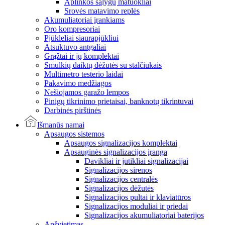
Aplinkos sąlygų matuokliai
Srovės matavimo replės
Akumuliatoriai įrankiams
Oro kompresoriai
Pjūkleliai siaurapjūkliui
Atsuktuvo antgaliai
Grąžtai ir jų komplektai
Smulkių daiktų dėžutės su stalčiukais
Multimetro testerio laidai
Pakavimo medžiagos
Nešiojamos garažo lempos
Pinigų tikrinimo prietaisai, banknotų tikrintuvai
Darbinės pirštinės
Išmanūs namai
Apsaugos sistemos
Apsaugos signalizacijos komplektai
Apsauginės signalizacijos įranga
Davikliai ir jutikliai signalizacijai
Signalizacijos sirenos
Signalizacijos centralės
Signalizacijos dėžutės
Signalizacijos pultai ir klaviatūros
Signalizacijos moduliai ir priedai
Signalizacijos akumuliatoriai baterijos
Apšvietimas