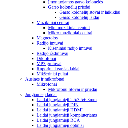
Įmontuojamos garso kolonėlės
Garso kolonėlių priedai
Garso kolonėlių stovai ir laikikliai
Garso kolonėlių laidai
Muzikiniai centrai
Mini muzikiniai centrai
Mikro muzikiniai centrai
Magnetolos
Radijo imtuvai
Kišeniniai radijo imtuvai
Radijo žadintuvai
Diktofonai
MP3 grotuvai
Ruporiniai garsiaklabiai
Mikšeriniai pultai
Ausinės ir mikrofonai
Mikrofonai
Mikrofonų Stovai ir priedai
Jungiamieji laidai
Laidai jungiamieji 2.5/3.5/6.3mm
Laidai jungiamieji DIN
Laidai jungiamieji HDMI
Laidai jungiamieji kompiuteriams
Laidai jungiamieji RCA
Laidai jungiamieji optiniai