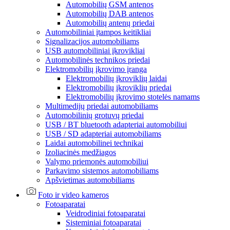
Automobilių GSM antenos
Automobilių DAB antenos
Automobilių antenų priedai
Automobiliniai įtampos keitikliai
Signalizacijos automobiliams
USB automobiliniai įkrovikliai
Automobilinės technikos priedai
Elektromobilių įkrovimo įranga
Elektromobilių įkroviklių laidai
Elektromobilių įkroviklių priedai
Elektromobilių įkrovimo stotelės namams
Multimedijų priedai automobiliams
Automobilinių grotuvų priedai
USB / BT bluetooth adapteriai automobiliui
USB / SD adapteriai automobiliams
Laidai automobilinei technikai
Izoliacinės medžiagos
Valymo priemonės automobiliui
Parkavimo sistemos automobiliams
Apšvietimas automobiliams
Foto ir video kameros
Fotoaparatai
Veidrodiniai fotoaparatai
Sisteminiai fotoaparatai