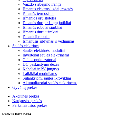
Vaizdo stebėjimo įranga
Išmanūs elektros lizdai, rozetės
Išmanūs termostatai
Išmanios orų stotelės
Išmanūs durų ir langų jutikliai
Išmanūs robotai siurbliai
Išmanūs durų užraktai
Išmanieji robotai
Išmanusis šildymas ir vėdinimas
Saulės elektrinės
Saulės elektrinės moduliai
Inverteriai saulės elektrinėms
Galios optimizatoriai
DC paskirstymo dėžės
Kabeliai ir PV jungtys
Laikikliai moduliams
Sulankstomi saulės įkrovikliai
Akumuliatoriai saulės elektrinėms
Gyvūnų prekės
Akcijinės prekės
Naujausios prekės
Perkamiausios prekės
Prekių katalogas