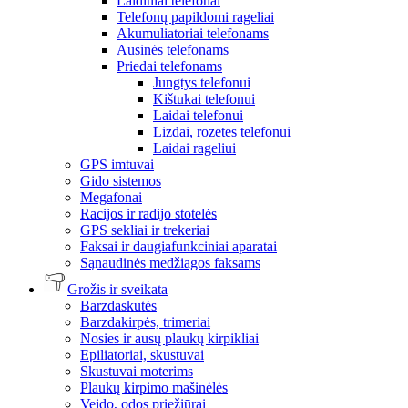
Laidiniai telefonai
Telefonų papildomi rageliai
Akumuliatoriai telefonams
Ausinės telefonams
Priedai telefonams
Jungtys telefonui
Kištukai telefonui
Laidai telefonui
Lizdai, rozetes telefonui
Laidai rageliui
GPS imtuvai
Gido sistemos
Megafonai
Racijos ir radijo stotelės
GPS sekliai ir trekeriai
Faksai ir daugiafunkciniai aparatai
Sąnaudinės medžiagos faksams
Grožis ir sveikata
Barzdaskutės
Barzdakirpės, trimeriai
Nosies ir ausų plaukų kirpikliai
Epiliatoriai, skustuvai
Skustuvai moterims
Plaukų kirpimo mašinėlės
Veido, odos priežiūrai