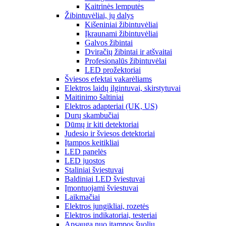
Kaitrinės lemputės
Žibintuvėliai, jų dalys
Kišeniniai žibintuvėliai
Įkraunami žibintuvėliai
Galvos žibintai
Dviračių žibintai ir atšvaitai
Profesionalūs žibintuvėlai
LED prožektoriai
Šviesos efektai vakarėliams
Elektros laidų ilgintuvai, skirstytuvai
Maitinimo šaltiniai
Elektros adapteriai (UK, US)
Durų skambučiai
Dūmų ir kiti detektoriai
Judesio ir šviesos detektoriai
Įtampos keitikliai
LED panelės
LED juostos
Staliniai šviestuvai
Baldiniai LED šviestuvai
Įmontuojami šviestuvai
Laikmačiai
Elektros jungikliai, rozetės
Elektros indikatoriai, testeriai
Apsauga nuo įtampos šuolių