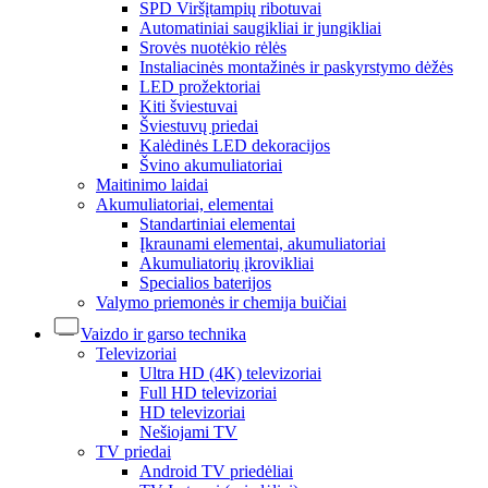
SPD Viršįtampių ribotuvai
Automatiniai saugikliai ir jungikliai
Srovės nuotėkio rėlės
Instaliacinės montažinės ir paskyrstymo dėžės
LED prožektoriai
Kiti šviestuvai
Šviestuvų priedai
Kalėdinės LED dekoracijos
Švino akumuliatoriai
Maitinimo laidai
Akumuliatoriai, elementai
Standartiniai elementai
Įkraunami elementai, akumuliatoriai
Akumuliatorių įkrovikliai
Specialios baterijos
Valymo priemonės ir chemija buičiai
Vaizdo ir garso technika
Televizoriai
Ultra HD (4K) televizoriai
Full HD televizoriai
HD televizoriai
Nešiojami TV
TV priedai
Android TV priedėliai