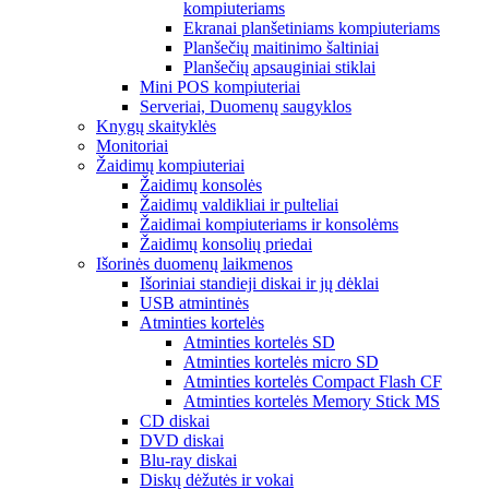
kompiuteriams
Ekranai planšetiniams kompiuteriams
Planšečių maitinimo šaltiniai
Planšečių apsauginiai stiklai
Mini POS kompiuteriai
Serveriai, Duomenų saugyklos
Knygų skaityklės
Monitoriai
Žaidimų kompiuteriai
Žaidimų konsolės
Žaidimų valdikliai ir pulteliai
Žaidimai kompiuteriams ir konsolėms
Žaidimų konsolių priedai
Išorinės duomenų laikmenos
Išoriniai standieji diskai ir jų dėklai
USB atmintinės
Atminties kortelės
Atminties kortelės SD
Atminties kortelės micro SD
Atminties kortelės Compact Flash CF
Atminties kortelės Memory Stick MS
CD diskai
DVD diskai
Blu-ray diskai
Diskų dėžutės ir vokai