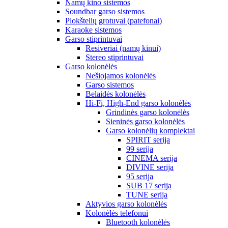
Namų kino sistemos
Soundbar garso sistemos
Plokštelių grotuvai (patefonai)
Karaoke sistemos
Garso stiprintuvai
Resiveriai (namų kinui)
Stereo stiprintuvai
Garso kolonėlės
Nešiojamos kolonėlės
Garso sistemos
Belaidės kolonėlės
Hi-Fi, High-End garso kolonėlės
Grindinės garso kolonėlės
Sieninės garso kolonėlės
Garso kolonėlių komplektai
SPIRIT serija
99 serija
CINEMA serija
DIVINE serija
95 serija
SUB 17 serija
TUNE serija
Aktyvios garso kolonėlės
Kolonėlės telefonui
Bluetooth kolonėlės