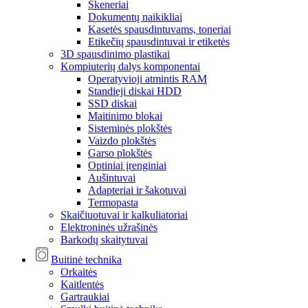
Skeneriai
Dokumentų naikikliai
Kasetės spausdintuvams, toneriai
Etikečių spausdintuvai ir etiketės
3D spausdinimo plastikai
Kompiuterių dalys komponentai
Operatyvioji atmintis RAM
Standieji diskai HDD
SSD diskai
Maitinimo blokai
Sisteminės plokštės
Vaizdo plokštės
Garso plokštės
Optiniai įrenginiai
Aušintuvai
Adapteriai ir šakotuvai
Termopasta
Skaičiuotuvai ir kalkuliatoriai
Elektroninės užrašinės
Barkodų skaitytuvai
Buitinė technika
Orkaitės
Kaitlentės
Gartraukiai