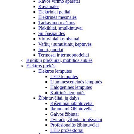
Kavos virimo aparatai
Kavamalės
Elektriniai peiliai
Elektrinės mėsmalės
Tarkavimo mašinos
Plakikliai, smulkintuvai
Sulčiaspaudės
Virtuviniai kombainai
Vaflių / sumuštinių keptuvės
Indai, puodai
Termosai ir termopuodeliai
Kūdikių priežiūrai, mobilios auklės
Elektros prekės
Elektros lemputės
LED lemputės
Liuminescencinės lemputės
Halogeninės lemputės
Kaitrinės lemputės
Žibintuvėliai, jų dalys
Kišeniniai žibintuvėliai
Įkraunami žibintuvėliai
Galvos žibintai
Dviračių žibintai ir atšvaitai
Profesionalūs žibintuvėlai
LED prožektoriai