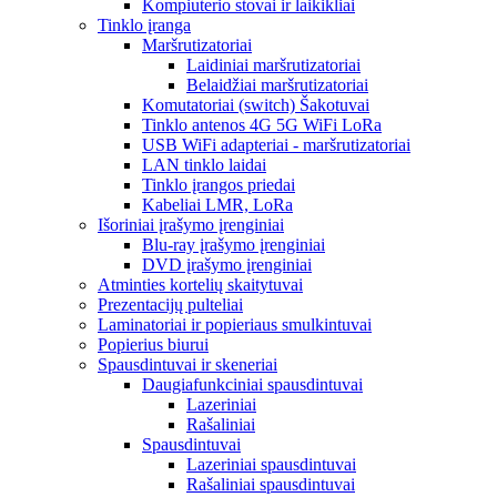
Kompiuterio stovai ir laikikliai
Tinklo įranga
Maršrutizatoriai
Laidiniai maršrutizatoriai
Belaidžiai maršrutizatoriai
Komutatoriai (switch) Šakotuvai
Tinklo antenos 4G 5G WiFi LoRa
USB WiFi adapteriai - maršrutizatoriai
LAN tinklo laidai
Tinklo įrangos priedai
Kabeliai LMR, LoRa
Išoriniai įrašymo įrenginiai
Blu-ray įrašymo įrenginiai
DVD įrašymo įrenginiai
Atminties kortelių skaitytuvai
Prezentacijų pulteliai
Laminatoriai ir popieriaus smulkintuvai
Popierius biurui
Spausdintuvai ir skeneriai
Daugiafunkciniai spausdintuvai
Lazeriniai
Rašaliniai
Spausdintuvai
Lazeriniai spausdintuvai
Rašaliniai spausdintuvai