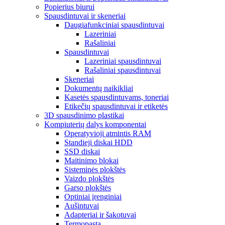
Popierius biurui
Spausdintuvai ir skeneriai
Daugiafunkciniai spausdintuvai
Lazeriniai
Rašaliniai
Spausdintuvai
Lazeriniai spausdintuvai
Rašaliniai spausdintuvai
Skeneriai
Dokumentų naikikliai
Kasetės spausdintuvams, toneriai
Etikečių spausdintuvai ir etiketės
3D spausdinimo plastikai
Kompiuterių dalys komponentai
Operatyvioji atmintis RAM
Standieji diskai HDD
SSD diskai
Maitinimo blokai
Sisteminės plokštės
Vaizdo plokštės
Garso plokštės
Optiniai įrenginiai
Aušintuvai
Adapteriai ir šakotuvai
Termopasta