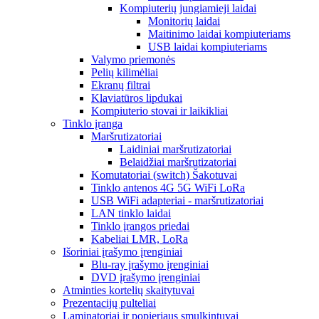
Kompiuterių jungiamieji laidai
Monitorių laidai
Maitinimo laidai kompiuteriams
USB laidai kompiuteriams
Valymo priemonės
Pelių kilimėliai
Ekranų filtrai
Klaviatūros lipdukai
Kompiuterio stovai ir laikikliai
Tinklo įranga
Maršrutizatoriai
Laidiniai maršrutizatoriai
Belaidžiai maršrutizatoriai
Komutatoriai (switch) Šakotuvai
Tinklo antenos 4G 5G WiFi LoRa
USB WiFi adapteriai - maršrutizatoriai
LAN tinklo laidai
Tinklo įrangos priedai
Kabeliai LMR, LoRa
Išoriniai įrašymo įrenginiai
Blu-ray įrašymo įrenginiai
DVD įrašymo įrenginiai
Atminties kortelių skaitytuvai
Prezentacijų pulteliai
Laminatoriai ir popieriaus smulkintuvai