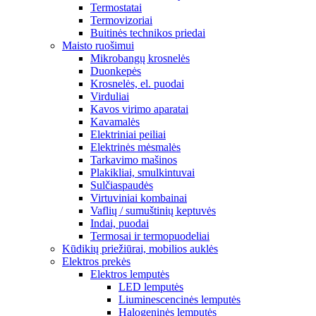
Termostatai
Termovizoriai
Buitinės technikos priedai
Maisto ruošimui
Mikrobangų krosnelės
Duonkepės
Krosnelės, el. puodai
Virduliai
Kavos virimo aparatai
Kavamalės
Elektriniai peiliai
Elektrinės mėsmalės
Tarkavimo mašinos
Plakikliai, smulkintuvai
Sulčiaspaudės
Virtuviniai kombainai
Vaflių / sumuštinių keptuvės
Indai, puodai
Termosai ir termopuodeliai
Kūdikių priežiūrai, mobilios auklės
Elektros prekės
Elektros lemputės
LED lemputės
Liuminescencinės lemputės
Halogeninės lemputės