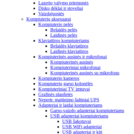
Lazerių valymo priemonės
Diskų dėklai ir stoveliai
Vaizdajuostės
Kompiuterių aksesuarai
Kompiuterio pelės
Belaidės pelės
Laidinės pelės
Klaviatūros kompiuteriams
Belaidės klaviatūros
Laidinės klaviatūros
Kompiuterinės ausinės ir mikrofonai
Kompiuterinės ausinės
Kompiuteriniai mikrofonai
Kompiuterinės ausinės su mikrofonu
Kompiuterio kameros
Kompiuterių garso kolonėlės
Kompiuteriniai TV imtuvai
Grafinės planšetės
Nepertr. maitinimo šaltiniai UPS
Adapteriai ir laidai kompiuteriams
Garso-vaizdo adapteriai kompiuteriams
USB adapteriai kompiuteriams
USB šakotuvai
USB WiFi adapteriai
USB adapteriai ir kiti