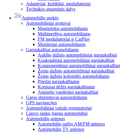
Adapteriai, keitikliai, moduliatoriai
Technikos atsarginės dalys
Automobilių prekės
Automobiliniai grotuvai
Magnetolos automobiliams
Multimedijos automobiliams
FM moduliatoriai ir CarPlay
Monitoriai automobiliams
Garsiakalbiai automobiliams
Aukštų dažnių automobiliniai garsiakalbiai
Koaksialiniai automobiliniai garsiakalbiai
Komponentiniai automobiliniai garsiakalbiai
Žemų dažnių automobiliniai garsiakalbiai
Žemų dažnių kolonėlės automobiliams
Priedai garsiakalbiams
Korpusai dėžės garsiakalbiams
Atsparūs vandeniui garsiakalbiai
Garso stiprintuvai automobiliams
GPS navigacijos
Automobiliniai vaizdo registratoriai
Laisvų rankų įranga automobiliui
Automobilių antenos
Automobilių radijo AM/FM antenos
Automobilių TV antenos