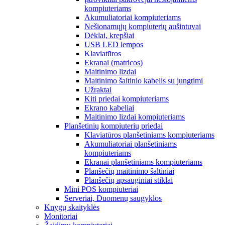
kompiuteriams
Akumuliatoriai kompiuteriams
Nešionamųjų kompiuterių aušintuvai
Dėklai, krepšiai
USB LED lempos
Klaviatūros
Ekranai (matricos)
Maitinimo lizdai
Maitinimo šaltinio kabelis su jungtimi
Užraktai
Kiti priedai kompiuteriams
Ekrano kabeliai
Maitinimo lizdai kompiuteriams
Planšetinių kompiuterių priedai
Klaviatūros planšetiniams kompiuteriams
Akumuliatoriai planšetiniams
kompiuteriams
Ekranai planšetiniams kompiuteriams
Planšečių maitinimo šaltiniai
Planšečių apsauginiai stiklai
Mini POS kompiuteriai
Serveriai, Duomenų saugyklos
Knygų skaityklės
Monitoriai