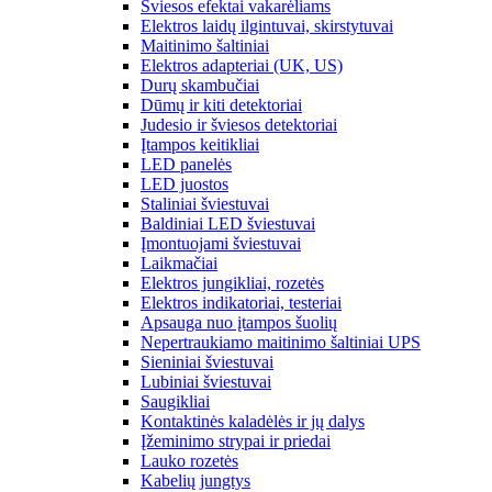
Šviesos efektai vakarėliams
Elektros laidų ilgintuvai, skirstytuvai
Maitinimo šaltiniai
Elektros adapteriai (UK, US)
Durų skambučiai
Dūmų ir kiti detektoriai
Judesio ir šviesos detektoriai
Įtampos keitikliai
LED panelės
LED juostos
Staliniai šviestuvai
Baldiniai LED šviestuvai
Įmontuojami šviestuvai
Laikmačiai
Elektros jungikliai, rozetės
Elektros indikatoriai, testeriai
Apsauga nuo įtampos šuolių
Nepertraukiamo maitinimo šaltiniai UPS
Sieniniai šviestuvai
Lubiniai šviestuvai
Saugikliai
Kontaktinės kaladėlės ir jų dalys
Įžeminimo strypai ir priedai
Lauko rozetės
Kabelių jungtys