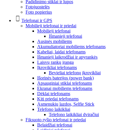
Padidinimo stiklai ir lupos
Fotojuostelės
Foto popierius
Telefonai ir GPS
Mobilieji telefonai ir priedai
Mobilieji telefonai
Išmanieji telefonai
Ausinės mobiliems
Akumuliatoriai mobiliems telefonams
Kabeliai, laidai telefonams
Išmanieji laikrodžiai ir apyrankės
Laisvų rankų įranga
Įkrovikliai telefonams
Bevieliai telefonų įkrovikliai
Išorinės baterijos (power bank)
Apsauginiai stiklai telefonams
Ekranai mobiliems telefonams
Dėklai telefonams
Kiti priedai telefonams
Asmenukių lazdos, Selfie Stick
Telefono laikikliai
Telefono laikikliai dviračiui
Fiksuoto ryšio telefonai ir priedai
Belaidžiai telefonai