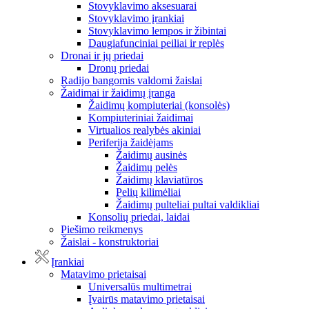
Stovyklavimo aksesuarai
Stovyklavimo įrankiai
Stovyklavimo lempos ir žibintai
Daugiafunciniai peiliai ir replės
Dronai ir jų priedai
Dronų priedai
Radijo bangomis valdomi žaislai
Žaidimai ir žaidimų įranga
Žaidimų kompiuteriai (konsolės)
Kompiuteriniai žaidimai
Virtualios realybės akiniai
Periferija žaidėjams
Žaidimų ausinės
Žaidimų pelės
Žaidimų klaviatūros
Pelių kilimėliai
Žaidimų pulteliai pultai valdikliai
Konsolių priedai, laidai
Piešimo reikmenys
Žaislai - konstruktoriai
Įrankiai
Matavimo prietaisai
Universalūs multimetrai
Įvairūs matavimo prietaisai