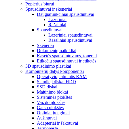
Popierius biurui
Spausdintuvai ir skeneriai
Daugiafunkciniai spausdintuvai
Lazeriniai
Rašaliniai
Spausdintuvai
Lazeriniai spausdintuvai
Rašaliniai spausdintuvai
Skeneriai
Dokumentų naikikliai
Kasetės spausdintuvams, toneriai
Etikečių spausdintuvai ir etiketės
3D spausdinimo plastikai
Kompiuterių dalys komponentai
Operatyvioji atmintis RAM
Standieji diskai HDD
SSD diskai
Maitinimo blokai
Sisteminės plokštės
Vaizdo plokštės
Garso plokštės
Optiniai įrenginiai
Aušintuvai
Adapteriai ir šakotuvai
Termopasta