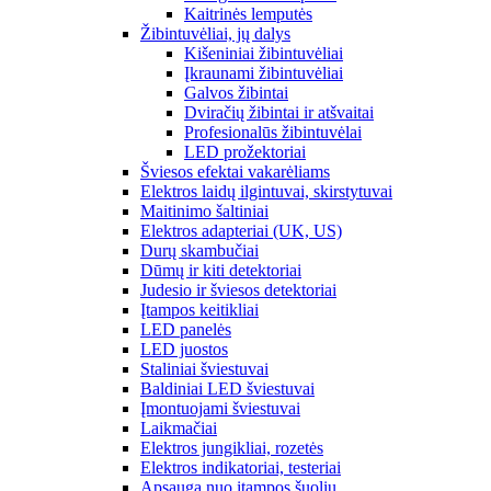
Kaitrinės lemputės
Žibintuvėliai, jų dalys
Kišeniniai žibintuvėliai
Įkraunami žibintuvėliai
Galvos žibintai
Dviračių žibintai ir atšvaitai
Profesionalūs žibintuvėlai
LED prožektoriai
Šviesos efektai vakarėliams
Elektros laidų ilgintuvai, skirstytuvai
Maitinimo šaltiniai
Elektros adapteriai (UK, US)
Durų skambučiai
Dūmų ir kiti detektoriai
Judesio ir šviesos detektoriai
Įtampos keitikliai
LED panelės
LED juostos
Staliniai šviestuvai
Baldiniai LED šviestuvai
Įmontuojami šviestuvai
Laikmačiai
Elektros jungikliai, rozetės
Elektros indikatoriai, testeriai
Apsauga nuo įtampos šuolių