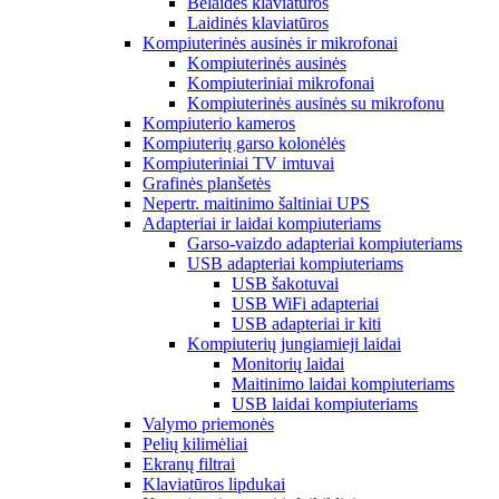
Belaidės klaviatūros
Laidinės klaviatūros
Kompiuterinės ausinės ir mikrofonai
Kompiuterinės ausinės
Kompiuteriniai mikrofonai
Kompiuterinės ausinės su mikrofonu
Kompiuterio kameros
Kompiuterių garso kolonėlės
Kompiuteriniai TV imtuvai
Grafinės planšetės
Nepertr. maitinimo šaltiniai UPS
Adapteriai ir laidai kompiuteriams
Garso-vaizdo adapteriai kompiuteriams
USB adapteriai kompiuteriams
USB šakotuvai
USB WiFi adapteriai
USB adapteriai ir kiti
Kompiuterių jungiamieji laidai
Monitorių laidai
Maitinimo laidai kompiuteriams
USB laidai kompiuteriams
Valymo priemonės
Pelių kilimėliai
Ekranų filtrai
Klaviatūros lipdukai