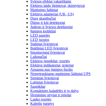
Šviesos efektai vakarėliams
Elektros laidų ilgintuvai, skirstytuvai
Maitinimo šaltiniai
Elektros adapteriai (UK, US)
Durų skambučiai
Dūmų ir kiti detektoriai
Judesio ir šviesos detektoriai
Įtampos keitikliai
LED panelės
LED juostos
Staliniai šviestuvai
Baldiniai LED šviestuvai
Įmontuojami šviestuvai
Laikmačiai
Elektros jungikliai, rozetės
Elektros indikatoriai, testeriai
Apsauga nuo įtampos šuolių
Nepertraukiamo maitinimo šaltiniai UPS
Sieniniai šviestuvai
Lubiniai šviestuvai
Saugikliai
Kontaktinės kaladėlės ir jų dalys
Įžeminimo strypai ir priedai
Lauko rozetės
Kabelių jungtys