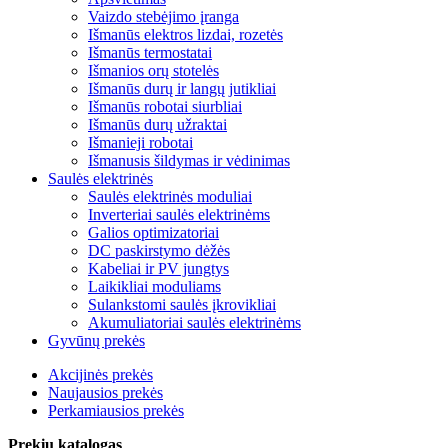
Vaizdo stebėjimo įranga
Išmanūs elektros lizdai, rozetės
Išmanūs termostatai
Išmanios orų stotelės
Išmanūs durų ir langų jutikliai
Išmanūs robotai siurbliai
Išmanūs durų užraktai
Išmanieji robotai
Išmanusis šildymas ir vėdinimas
Saulės elektrinės
Saulės elektrinės moduliai
Inverteriai saulės elektrinėms
Galios optimizatoriai
DC paskirstymo dėžės
Kabeliai ir PV jungtys
Laikikliai moduliams
Sulankstomi saulės įkrovikliai
Akumuliatoriai saulės elektrinėms
Gyvūnų prekės
Akcijinės prekės
Naujausios prekės
Perkamiausios prekės
Prekių katalogas