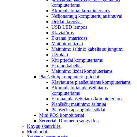
kompiuteriams
Akumuliatoriai kompiuteriams
Nešionamųjų kompiuterių aušintuvai
Dėklai, krepšiai
USB LED lempos
Klaviatūros
Ekranai (matricos)
Maitinimo lizdai
Maitinimo šaltinio kabelis su jungtimi
Užraktai
Kiti priedai kompiuteriams
Ekrano kabeliai
Maitinimo lizdai kompiuteriams
Planšetinių kompiuterių priedai
Klaviatūros planšetiniams kompiuteriams
Akumuliatoriai planšetiniams
kompiuteriams
Ekranai planšetiniams kompiuteriams
Planšečių maitinimo šaltiniai
Planšečių apsauginiai stiklai
Mini POS kompiuteriai
Serveriai, Duomenų saugyklos
Knygų skaityklės
Monitoriai