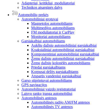
Adapteriai, keitikliai, moduliatoriai
Technikos atsarginės dalys
Automobilių prekės
Automobiliniai grotuvai
Magnetolos automobiliams
Multimedijos automobiliams
FM moduliatoriai ir CarPlay
Monitoriai automobiliams
Garsiakalbiai automobiliams
Aukštų dažnių automobiliniai garsiakalbiai
Koaksialiniai automobiliniai garsiakalbiai
Komponentiniai automobiliniai garsiakalbiai
Žemų dažnių automobiliniai garsiakalbiai
Žemų dažnių kolonėlės automobiliams
Priedai garsiakalbiams
Korpusai dėžės garsiakalbiams
Atsparūs vandeniui garsiakalbiai
Garso stiprintuvai automobiliams
GPS navigacijos
Automobiliniai vaizdo registratoriai
Laisvų rankų įranga automobiliui
Automobilinės antenos
Automobilinės radijo AM/FM antenos
Automobilinės TV antenos