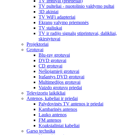
TV Imtuvai (priedėliai)
TV pulteliai - nuotolinio valdymo pultai
3D akiniai
TV WiFi adapteriai
Ekranų valymo priemonės
TV staliukai
TV ir radijo signalų stiprintuvai, dalikliai,
skirstytuvai
Projektoriai
Grotuvai
Blu-ray grotuvai
DVD grotuvai
CD grotuvai
Nešiojamieji grotuvai
Įrašantys DVD grotuvai
Multimedijos grotuvai
Vaizdo grotuvų priedai
Televizorių laikikliai
Antenos, kabeliai ir priedai
Palydovinės TV antenos ir priedai
Kambarinės antenos
Lauko antenos
FM antenos
Koaksialiniai kabeliai
Garso technika