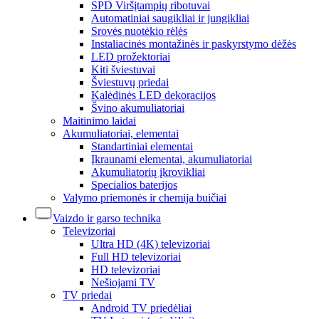
SPD Viršįtampių ribotuvai
Automatiniai saugikliai ir jungikliai
Srovės nuotėkio rėlės
Instaliacinės montažinės ir paskyrstymo dėžės
LED prožektoriai
Kiti šviestuvai
Šviestuvų priedai
Kalėdinės LED dekoracijos
Švino akumuliatoriai
Maitinimo laidai
Akumuliatoriai, elementai
Standartiniai elementai
Įkraunami elementai, akumuliatoriai
Akumuliatorių įkrovikliai
Specialios baterijos
Valymo priemonės ir chemija buičiai
Vaizdo ir garso technika
Televizoriai
Ultra HD (4K) televizoriai
Full HD televizoriai
HD televizoriai
Nešiojami TV
TV priedai
Android TV priedėliai