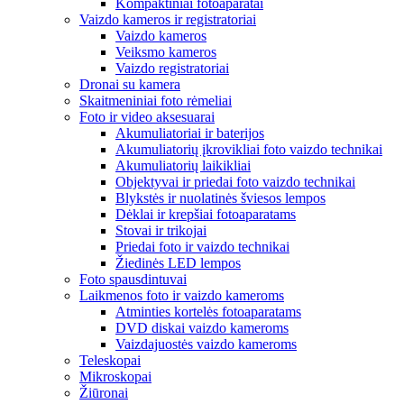
Kompaktiniai fotoaparatai
Vaizdo kameros ir registratoriai
Vaizdo kameros
Veiksmo kameros
Vaizdo registratoriai
Dronai su kamera
Skaitmeniniai foto rėmeliai
Foto ir video aksesuarai
Akumuliatoriai ir baterijos
Akumuliatorių įkrovikliai foto vaizdo technikai
Akumuliatorių laikikliai
Objektyvai ir priedai foto vaizdo technikai
Blykstės ir nuolatinės šviesos lempos
Dėklai ir krepšiai fotoaparatams
Stovai ir trikojai
Priedai foto ir vaizdo technikai
Žiedinės LED lempos
Foto spausdintuvai
Laikmenos foto ir vaizdo kameroms
Atminties kortelės fotoaparatams
DVD diskai vaizdo kameroms
Vaizdajuostės vaizdo kameroms
Teleskopai
Mikroskopai
Žiūronai