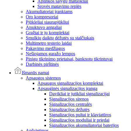
Aplinkos sąlygų matuokliai
Srovės matavimo replės
Akumuliatoriai įrankiams
Oro kompresoriai
Pjūkleliai siaurapjūkliui
Atsuktuvo antgaliai
Grąžtai ir jų komplektai
Smulkių daiktų dėžutės su stalčiukais
Multimetro testerio laidai
Pakavimo medžiagos
Nešiojamos garažo lempos
Pinigų tikrinimo prietaisai, banknotų tikrintuvai
Darbinės pirštinės
Išmanūs namai
Apsaugos sistemos
Apsaugos signalizacijos komplektai
Apsauginės signalizacijos įranga
Davikliai ir jutikliai signalizacijai
Signalizacijos sirenos
Signalizacijos centralės
Signalizacijos dėžutės
Signalizacijos pultai ir klaviatūros
Signalizacijos moduliai ir priedai
Signalizacijos akumuliatoriai baterijos
Apšvietimas