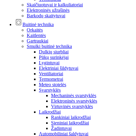
Skaičiuotuvai ir kalkuliatoriai
Elektroninės užrašinės
Barkodų skaitytuvai
Buitinė technika
Orkaitės
Kaitlentės
Gartraukiai
Smulki buitinė technika
Dulkių siurbliai
Pūkų surinkėjai
Lygintuvai
Elektriniai šildytuvai
Ventiliatoriai
Termometrai
Meteo stotelės
Svarstyklės
Mechaninės svarstyklės
Elektroninės svarstyklės
Virtuvinės svarstyklės
Laikrodžiai
Rankiniai laikrodžiai
Sieniniai laikrodžiai
Žadintuvai
Automobiliniai šaldytuvai