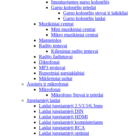
Įmontuojamos garso kolonėlės
Garso kolonėlių priedai
Garso kolonėlių stovai ir laikikliai
Garso kolonėlių laidai
Muzikiniai centrai
Mini muzikiniai centrai
Mikro muzikiniai centrai
Magnetolos
Radijo imtuvai
Kišeniniai radijo imtuvai
Radijo žadintuvai
Diktofonai
MP3 grotuvai
Ruporiniai garsiaklabiai
Mikšeriniai pultai
Ausinės ir mikrofonai
Mikrofonai
Mikrofonų Stovai ir priedai
Jungiamieji laidai
Laidai jungiamieji 2.5/3.5/6.3mm
Laidai jungiamieji DIN
Laidai jungiamieji HDMI
Laidai jungiamieji kompiuteriams
Laidai jungiamieji RCA
Laidai jungiamieji optiniai