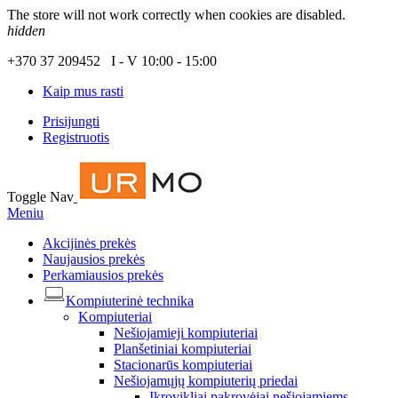
The store will not work correctly when cookies are disabled.
hidden
+370 37 209452 I - V 10:00 - 15:00
Kaip mus rasti
Prisijungti
Registruotis
Toggle Nav
Meniu
Akcijinės prekės
Naujausios prekės
Perkamiausios prekės
Kompiuterinė technika
Kompiuteriai
Nešiojamieji kompiuteriai
Planšetiniai kompiuteriai
Stacionarūs kompiuteriai
Nešiojamųjų kompiuterių priedai
Įkrovikliai pakrovėjai nešiojamiems