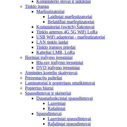
Kompiuterio stovai ir laikikliai
Tinklo įranga
Maršrutizatoriai
Laidiniai maršrutizatoriai
Belaidžiai maršrutizatoriai
Komutatoriai (switch) Šakotuvai
Tinklo antenos 4G 5G WiFi LoRa
USB WiFi adapteriai - maršrutizatoriai
LAN tinklo laidai
Tinklo įrangos priedai
Kabeliai LMR, LoRa
Išoriniai įrašymo įrenginiai
Blu-ray įrašymo įrenginiai
DVD įrašymo įrenginiai
Atminties kortelių skaitytuvai
Prezentacijų pulteliai
Laminatoriai ir popieriaus smulkintuvai
Popierius biurui
Spausdintuvai ir skeneriai
Daugiafunkciniai spausdintuvai
Lazeriniai
Rašaliniai
Spausdintuvai
Lazeriniai spausdintuvai
Rašaliniai spausdintuvai