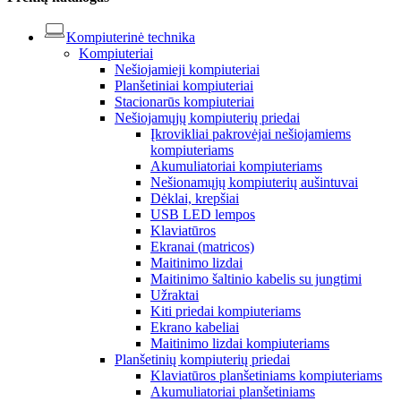
Kompiuterinė technika
Kompiuteriai
Nešiojamieji kompiuteriai
Planšetiniai kompiuteriai
Stacionarūs kompiuteriai
Nešiojamųjų kompiuterių priedai
Įkrovikliai pakrovėjai nešiojamiems
kompiuteriams
Akumuliatoriai kompiuteriams
Nešionamųjų kompiuterių aušintuvai
Dėklai, krepšiai
USB LED lempos
Klaviatūros
Ekranai (matricos)
Maitinimo lizdai
Maitinimo šaltinio kabelis su jungtimi
Užraktai
Kiti priedai kompiuteriams
Ekrano kabeliai
Maitinimo lizdai kompiuteriams
Planšetinių kompiuterių priedai
Klaviatūros planšetiniams kompiuteriams
Akumuliatoriai planšetiniams