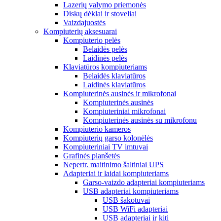
Lazerių valymo priemonės
Diskų dėklai ir stoveliai
Vaizdajuostės
Kompiuterių aksesuarai
Kompiuterio pelės
Belaidės pelės
Laidinės pelės
Klaviatūros kompiuteriams
Belaidės klaviatūros
Laidinės klaviatūros
Kompiuterinės ausinės ir mikrofonai
Kompiuterinės ausinės
Kompiuteriniai mikrofonai
Kompiuterinės ausinės su mikrofonu
Kompiuterio kameros
Kompiuterių garso kolonėlės
Kompiuteriniai TV imtuvai
Grafinės planšetės
Nepertr. maitinimo šaltiniai UPS
Adapteriai ir laidai kompiuteriams
Garso-vaizdo adapteriai kompiuteriams
USB adapteriai kompiuteriams
USB šakotuvai
USB WiFi adapteriai
USB adapteriai ir kiti