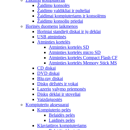
Žaidimų kompiuteriai
Žaidimų konsolės
Žaidimų valdikliai ir pulteliai
Žaidimai kompiuteriams ir konsolėms
Žaidimų konsolių priedai
Išorinės duomenų laikmenos
Išoriniai standieji diskai ir jų dėklai
USB atmintinės
Atminties kortelės
Atminties kortelės SD
Atminties kortelės micro SD
Atminties kortelės Compact Flash CF
Atminties kortelės Memory Stick MS
CD diskai
DVD diskai
Blu-ray diskai
Diskų dėžutės ir vokai
Lazerių valymo priemonės
Diskų dėklai ir stoveliai
Vaizdajuostės
Kompiuterių aksesuarai
Kompiuterio pelės
Belaidės pelės
Laidinės pelės
Klaviatūros kompiuteriams