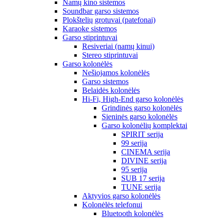
Namų kino sistemos
Soundbar garso sistemos
Plokštelių grotuvai (patefonai)
Karaoke sistemos
Garso stiprintuvai
Resiveriai (namų kinui)
Stereo stiprintuvai
Garso kolonėlės
Nešiojamos kolonėlės
Garso sistemos
Belaidės kolonėlės
Hi-Fi, High-End garso kolonėlės
Grindinės garso kolonėlės
Sieninės garso kolonėlės
Garso kolonėlių komplektai
SPIRIT serija
99 serija
CINEMA serija
DIVINE serija
95 serija
SUB 17 serija
TUNE serija
Aktyvios garso kolonėlės
Kolonėlės telefonui
Bluetooth kolonėlės