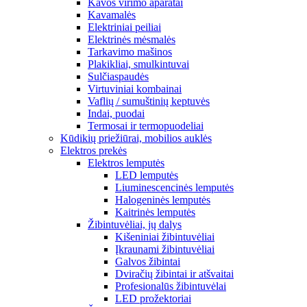
Kavos virimo aparatai
Kavamalės
Elektriniai peiliai
Elektrinės mėsmalės
Tarkavimo mašinos
Plakikliai, smulkintuvai
Sulčiaspaudės
Virtuviniai kombainai
Vaflių / sumuštinių keptuvės
Indai, puodai
Termosai ir termopuodeliai
Kūdikių priežiūrai, mobilios auklės
Elektros prekės
Elektros lemputės
LED lemputės
Liuminescencinės lemputės
Halogeninės lemputės
Kaitrinės lemputės
Žibintuvėliai, jų dalys
Kišeniniai žibintuvėliai
Įkraunami žibintuvėliai
Galvos žibintai
Dviračių žibintai ir atšvaitai
Profesionalūs žibintuvėlai
LED prožektoriai