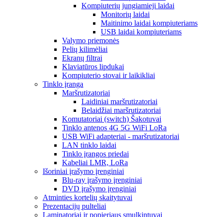
Kompiuterių jungiamieji laidai
Monitorių laidai
Maitinimo laidai kompiuteriams
USB laidai kompiuteriams
Valymo priemonės
Pelių kilimėliai
Ekranų filtrai
Klaviatūros lipdukai
Kompiuterio stovai ir laikikliai
Tinklo įranga
Maršrutizatoriai
Laidiniai maršrutizatoriai
Belaidžiai maršrutizatoriai
Komutatoriai (switch) Šakotuvai
Tinklo antenos 4G 5G WiFi LoRa
USB WiFi adapteriai - maršrutizatoriai
LAN tinklo laidai
Tinklo įrangos priedai
Kabeliai LMR, LoRa
Išoriniai įrašymo įrenginiai
Blu-ray įrašymo įrenginiai
DVD įrašymo įrenginiai
Atminties kortelių skaitytuvai
Prezentacijų pulteliai
Laminatoriai ir popieriaus smulkintuvai