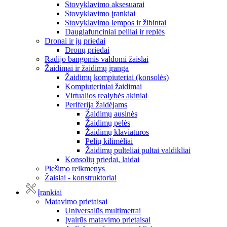
Stovyklavimo aksesuarai
Stovyklavimo įrankiai
Stovyklavimo lempos ir žibintai
Daugiafunciniai peiliai ir replės
Dronai ir jų priedai
Dronų priedai
Radijo bangomis valdomi žaislai
Žaidimai ir žaidimų įranga
Žaidimų kompiuteriai (konsolės)
Kompiuteriniai žaidimai
Virtualios realybės akiniai
Periferija žaidėjams
Žaidimų ausinės
Žaidimų pelės
Žaidimų klaviatūros
Pelių kilimėliai
Žaidimų pulteliai pultai valdikliai
Konsolių priedai, laidai
Piešimo reikmenys
Žaislai - konstruktoriai
Įrankiai
Matavimo prietaisai
Universalūs multimetrai
Įvairūs matavimo prietaisai