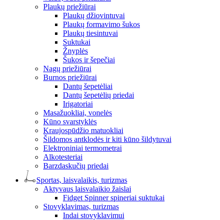
Plaukų priežiūrai
Plaukų džiovintuvai
Plaukų formavimo šukos
Plaukų tiesintuvai
Suktukai
Žnyplės
Šukos ir šepečiai
Nagų priežiūrai
Burnos priežiūrai
Dantų šepetėliai
Dantų šepetėlių priedai
Irigatoriai
Masažuokliai, vonelės
Kūno svarstyklės
Kraujospūdžio matuokliai
Šildomos antklodės ir kiti kūno šildytuvai
Elektroniniai termometrai
Alkotesteriai
Barzdaskučių priedai
Sportas, laisvalaikis, turizmas
Aktyvaus laisvalaikio žaislai
Fidget Spinner spineriai suktukai
Stovyklavimas, turizmas
Indai stovyklavimui