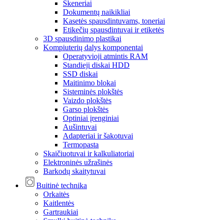
Skeneriai
Dokumentų naikikliai
Kasetės spausdintuvams, toneriai
Etikečių spausdintuvai ir etiketės
3D spausdinimo plastikai
Kompiuterių dalys komponentai
Operatyvioji atmintis RAM
Standieji diskai HDD
SSD diskai
Maitinimo blokai
Sisteminės plokštės
Vaizdo plokštės
Garso plokštės
Optiniai įrenginiai
Aušintuvai
Adapteriai ir šakotuvai
Termopasta
Skaičiuotuvai ir kalkuliatoriai
Elektroninės užrašinės
Barkodų skaitytuvai
Buitinė technika
Orkaitės
Kaitlentės
Gartraukiai