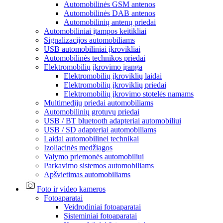
Automobilinės GSM antenos
Automobilinės DAB antenos
Automobilinių antenų priedai
Automobiliniai įtampos keitikliai
Signalizacijos automobiliams
USB automobiliniai įkrovikliai
Automobilinės technikos priedai
Elektromobilių įkrovimo įranga
Elektromobilių įkroviklių laidai
Elektromobilių įkroviklių priedai
Elektromobilių įkrovimo stotelės namams
Multimedijų priedai automobiliams
Automobilinių grotuvų priedai
USB / BT bluetooth adapteriai automobiliui
USB / SD adapteriai automobiliams
Laidai automobilinei technikai
Izoliacinės medžiagos
Valymo priemonės automobiliui
Parkavimo sistemos automobiliams
Apšvietimas automobiliams
Foto ir video kameros
Fotoaparatai
Veidrodiniai fotoaparatai
Sisteminiai fotoaparatai