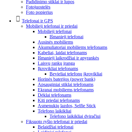
Padidinimo stiklai ir lupos
Fotojuostelės
Foto popierius
Telefonai ir GPS
Mobilieji telefonai ir priedai
Mobilieji telefonai
Išmanieji telefonai
Ausinės mobiliems
Akumuliatoriai mobiliems telefonams
Kabeliai, laidai telefonams
Išmanieji laikrodžiai ir apyrankės
Laisvų rankų įranga
Įkrovikliai telefonams
Bevieliai telefonų įkrovikliai
Išorinės baterijos (power bank)
Apsauginiai stiklai telefonams
Ekranai mobiliems telefonams
Dėklai telefonams
Kiti priedai telefonams
Asmenukių lazdos, Selfie Stick
Telefono laikikliai
Telefono laikikliai dviračiui
Fiksuoto ryšio telefonai ir priedai
Belaidžiai telefonai