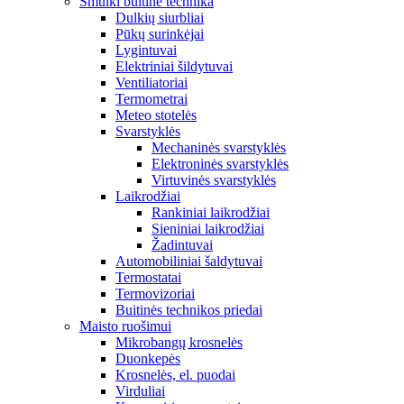
Smulki buitinė technika
Dulkių siurbliai
Pūkų surinkėjai
Lygintuvai
Elektriniai šildytuvai
Ventiliatoriai
Termometrai
Meteo stotelės
Svarstyklės
Mechaninės svarstyklės
Elektroninės svarstyklės
Virtuvinės svarstyklės
Laikrodžiai
Rankiniai laikrodžiai
Sieniniai laikrodžiai
Žadintuvai
Automobiliniai šaldytuvai
Termostatai
Termovizoriai
Buitinės technikos priedai
Maisto ruošimui
Mikrobangų krosnelės
Duonkepės
Krosnelės, el. puodai
Virduliai