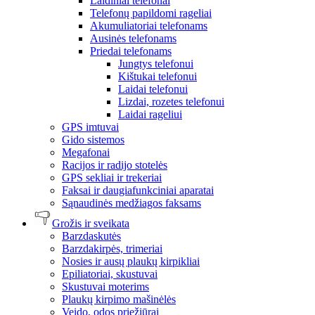
Laidiniai telefonai
Telefonų papildomi rageliai
Akumuliatoriai telefonams
Ausinės telefonams
Priedai telefonams
Jungtys telefonui
Kištukai telefonui
Laidai telefonui
Lizdai, rozetes telefonui
Laidai rageliui
GPS imtuvai
Gido sistemos
Megafonai
Racijos ir radijo stotelės
GPS sekliai ir trekeriai
Faksai ir daugiafunkciniai aparatai
Sąnaudinės medžiagos faksams
Grožis ir sveikata
Barzdaskutės
Barzdakirpės, trimeriai
Nosies ir ausų plaukų kirpikliai
Epiliatoriai, skustuvai
Skustuvai moterims
Plaukų kirpimo mašinėlės
Veido, odos priežiūrai