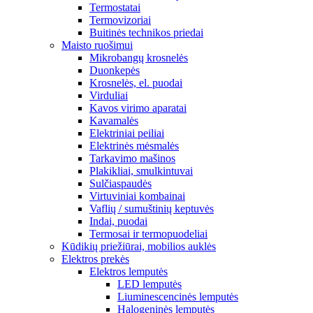
Termostatai
Termovizoriai
Buitinės technikos priedai
Maisto ruošimui
Mikrobangų krosnelės
Duonkepės
Krosnelės, el. puodai
Virduliai
Kavos virimo aparatai
Kavamalės
Elektriniai peiliai
Elektrinės mėsmalės
Tarkavimo mašinos
Plakikliai, smulkintuvai
Sulčiaspaudės
Virtuviniai kombainai
Vaflių / sumuštinių keptuvės
Indai, puodai
Termosai ir termopuodeliai
Kūdikių priežiūrai, mobilios auklės
Elektros prekės
Elektros lemputės
LED lemputės
Liuminescencinės lemputės
Halogeninės lemputės