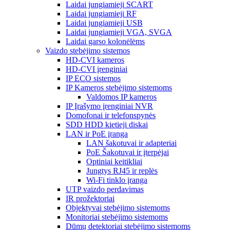
Laidai jungiamieji SCART
Laidai jungiamieji RF
Laidai jungiamieji USB
Laidai jungiamieji VGA, SVGA
Laidai garso kolonėlėms
Vaizdo stebėjimo sistemos
HD-CVI kameros
HD-CVI įrenginiai
IP ECO sistemos
IP Kameros stebėjimo sistemoms
Valdomos IP kameros
IP Įrašymo įrenginiai NVR
Domofonai ir telefonspynės
SDD HDD kietieji diskai
LAN ir PoE įranga
LAN šakotuvai ir adapteriai
PoE Šakotuvai ir įterpėjai
Optiniai keitikliai
Jungtys RJ45 ir replės
Wi-Fi tinklo įranga
UTP vaizdo perdavimas
IR prožektoriai
Objektyvai stebėjimo sistemoms
Monitoriai stebėjimo sistemoms
Dūmų detektoriai stebėjimo sistemoms