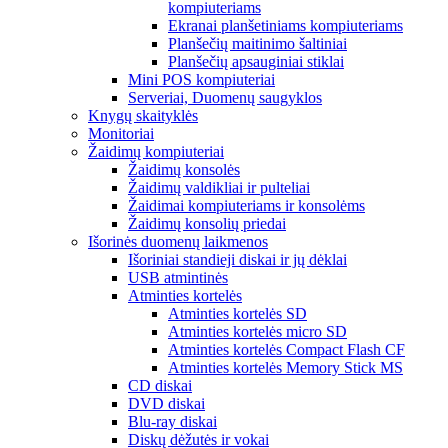
kompiuteriams
Ekranai planšetiniams kompiuteriams
Planšečių maitinimo šaltiniai
Planšečių apsauginiai stiklai
Mini POS kompiuteriai
Serveriai, Duomenų saugyklos
Knygų skaityklės
Monitoriai
Žaidimų kompiuteriai
Žaidimų konsolės
Žaidimų valdikliai ir pulteliai
Žaidimai kompiuteriams ir konsolėms
Žaidimų konsolių priedai
Išorinės duomenų laikmenos
Išoriniai standieji diskai ir jų dėklai
USB atmintinės
Atminties kortelės
Atminties kortelės SD
Atminties kortelės micro SD
Atminties kortelės Compact Flash CF
Atminties kortelės Memory Stick MS
CD diskai
DVD diskai
Blu-ray diskai
Diskų dėžutės ir vokai