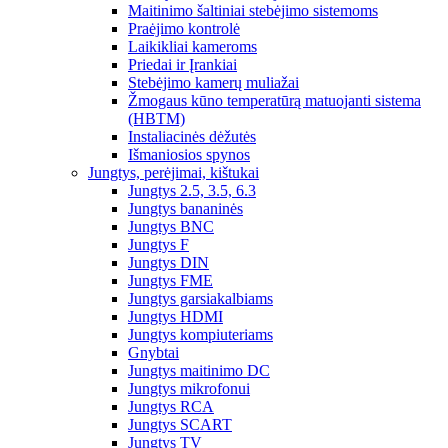
Maitinimo šaltiniai stebėjimo sistemoms
Praėjimo kontrolė
Laikikliai kameroms
Priedai ir Įrankiai
Stebėjimo kamerų muliažai
Žmogaus kūno temperatūrą matuojanti sistema
(HBTM)
Instaliacinės dėžutės
Išmaniosios spynos
Jungtys, perėjimai, kištukai
Jungtys 2.5, 3.5, 6.3
Jungtys bananinės
Jungtys BNC
Jungtys F
Jungtys DIN
Jungtys FME
Jungtys garsiakalbiams
Jungtys HDMI
Jungtys kompiuteriams
Gnybtai
Jungtys maitinimo DC
Jungtys mikrofonui
Jungtys RCA
Jungtys SCART
Jungtys TV