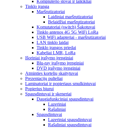
Kompiuterio stovai ir laikikliai
Tinklo įranga
Maršrutizatoriai
Laidiniai maršrutizatoriai
Belaidžiai maršrutizatoriai
Komutatoriai (switch) Šakotuvai
Tinklo antenos 4G 5G WiFi LoRa
USB WiFi adapteriai - maršrutizatoriai
LAN tinklo laidai
Tinklo įrangos priedai
Kabeliai LMR, LoRa
Išoriniai įrašymo įrenginiai
Blu-ray įrašymo įrenginiai
DVD įrašymo įrenginiai
Atminties kortelių skaitytuvai
Prezentacijų pulteliai
Laminatoriai ir popieriaus smulkintuvai
Popierius biurui
Spausdintuvai ir skeneriai
Daugiafunkciniai spausdintuvai
Lazeriniai
Rašaliniai
Spausdintuvai
Lazeriniai spausdintuvai
Rašaliniai spausdintuvai