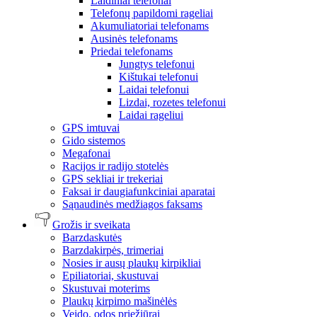
Laidiniai telefonai
Telefonų papildomi rageliai
Akumuliatoriai telefonams
Ausinės telefonams
Priedai telefonams
Jungtys telefonui
Kištukai telefonui
Laidai telefonui
Lizdai, rozetes telefonui
Laidai rageliui
GPS imtuvai
Gido sistemos
Megafonai
Racijos ir radijo stotelės
GPS sekliai ir trekeriai
Faksai ir daugiafunkciniai aparatai
Sąnaudinės medžiagos faksams
Grožis ir sveikata
Barzdaskutės
Barzdakirpės, trimeriai
Nosies ir ausų plaukų kirpikliai
Epiliatoriai, skustuvai
Skustuvai moterims
Plaukų kirpimo mašinėlės
Veido, odos priežiūrai