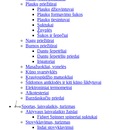
Plaukų priežiūrai
Plaukų džiovintuvai
Plaukų formavimo šukos
Plaukų tiesintuvai
Suktukai
Žnyplės
Šukos ir šepečiai
Nagų priežiūrai
Burnos priežiūrai
Dantų šepetėliai
Dantų šepetėlių priedai
Irigatoriai
Masažuokliai, vonelės
Kūno svarstyklės
Kraujospūdžio matuokliai
Šildomos antklodės ir kiti kūno šildytuvai
Elektroniniai termometrai
Alkotesteriai
Barzdaskučių priedai
Sportas, laisvalaikis, turizmas
Aktyvaus laisvalaikio žaislai
Fidget Spinner spineriai suktukai
Stovyklavimas, turizmas
Indai stovyklavimui