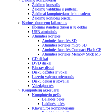
Žaidimų kompiuteriai
Žaidimų konsolės
Žaidimų valdikliai ir pulteliai
Žaidimai kompiuteriams ir konsolėms
Žaidimų konsolių priedai
Išorinės duomenų laikmenos
Išoriniai standieji diskai ir jų dėklai
USB atmintinės
Atminties kortelės
Atminties kortelės SD
Atminties kortelės micro SD
Atminties kortelės Compact Flash CF
Atminties kortelės Memory Stick MS
CD diskai
DVD diskai
Blu-ray diskai
Diskų dėžutės ir vokai
Lazerių valymo priemonės
Diskų dėklai ir stoveliai
Vaizdajuostės
Kompiuterių aksesuarai
Kompiuterio pelės
Belaidės pelės
Laidinės pelės
Klaviatūros kompiuteriams