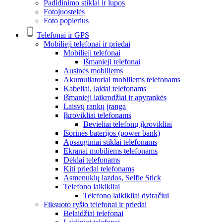
Padidinimo stiklai ir lupos
Fotojuostelės
Foto popierius
Telefonai ir GPS
Mobilieji telefonai ir priedai
Mobilieji telefonai
Išmanieji telefonai
Ausinės mobiliems
Akumuliatoriai mobiliems telefonams
Kabeliai, laidai telefonams
Išmanieji laikrodžiai ir apyrankės
Laisvų rankų įranga
Įkrovikliai telefonams
Bevieliai telefonų įkrovikliai
Išorinės baterijos (power bank)
Apsauginiai stiklai telefonams
Ekranai mobiliems telefonams
Dėklai telefonams
Kiti priedai telefonams
Asmenukių lazdos, Selfie Stick
Telefono laikikliai
Telefono laikikliai dviračiui
Fiksuoto ryšio telefonai ir priedai
Belaidžiai telefonai