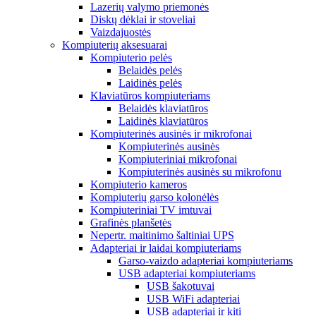
Lazerių valymo priemonės
Diskų dėklai ir stoveliai
Vaizdajuostės
Kompiuterių aksesuarai
Kompiuterio pelės
Belaidės pelės
Laidinės pelės
Klaviatūros kompiuteriams
Belaidės klaviatūros
Laidinės klaviatūros
Kompiuterinės ausinės ir mikrofonai
Kompiuterinės ausinės
Kompiuteriniai mikrofonai
Kompiuterinės ausinės su mikrofonu
Kompiuterio kameros
Kompiuterių garso kolonėlės
Kompiuteriniai TV imtuvai
Grafinės planšetės
Nepertr. maitinimo šaltiniai UPS
Adapteriai ir laidai kompiuteriams
Garso-vaizdo adapteriai kompiuteriams
USB adapteriai kompiuteriams
USB šakotuvai
USB WiFi adapteriai
USB adapteriai ir kiti