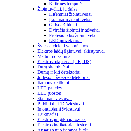
Kaitrinės lemputės
Žibintuvėliai, jų dalys
Kišeniniai žibintuvėliai
Įkraunami žibintuvėliai
Galvos žibintai
Dviračių žibintai ir atšvaitai
Profesionalūs žibintuvėlai
LED prožektoriai
Šviesos efektai vakarėliams
Elektros laidų ilgintuvai, skirstytuvai
Maitinimo šaltiniai
Elektros adapteriai (UK, US)
Durų skambučiai
Dūmų ir kiti detektoriai
Judesio ir šviesos detektoriai
Įtampos keitikliai
LED panelės
LED juostos
Staliniai šviestuvai
Baldiniai LED šviestuvai
Įmontuojami šviestuvai
Laikmačiai
Elektros jungikliai, rozetės
Elektros indikatoriai, testeriai
Apsauga nuo įtampos šuolių