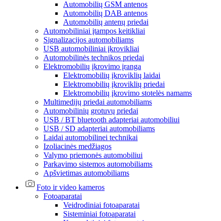
Automobilių GSM antenos
Automobilių DAB antenos
Automobilių antenų priedai
Automobiliniai įtampos keitikliai
Signalizacijos automobiliams
USB automobiliniai įkrovikliai
Automobilinės technikos priedai
Elektromobilių įkrovimo įranga
Elektromobilių įkroviklių laidai
Elektromobilių įkroviklių priedai
Elektromobilių įkrovimo stotelės namams
Multimedijų priedai automobiliams
Automobilinių grotuvų priedai
USB / BT bluetooth adapteriai automobiliui
USB / SD adapteriai automobiliams
Laidai automobilinei technikai
Izoliacinės medžiagos
Valymo priemonės automobiliui
Parkavimo sistemos automobiliams
Apšvietimas automobiliams
Foto ir video kameros
Fotoaparatai
Veidrodiniai fotoaparatai
Sisteminiai fotoaparatai