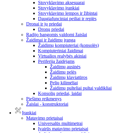
Stovyklavimo aksesuarai
Stovyklavimo įrankiai
Stovyklavimo lempos ir žibintai
Daugiafunciniai peiliai ir replės
Dronai ir jų priedai
Dronų priedai
Radijo bangomis valdomi žaislai
Žaidimai ir žaidimų įranga
Žaidimų kompiuteriai (konsolės)
Kompiuteriniai žaidimai
Virtualios realybės akiniai
Periferija žaidėjams
Žaidimų ausinės
Žaidimų pelės
Žaidimų klaviatūros
Pelių kilimėliai
Žaidimų pulteliai pultai valdikliai
Konsolių priedai, laidai
Piešimo reikmenys
Žaislai - konstruktoriai
Įrankiai
Matavimo prietaisai
Universalūs multimetrai
Įvairūs matavimo prietaisai