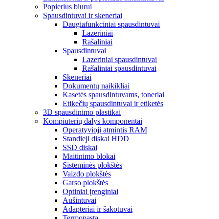
Popierius biurui
Spausdintuvai ir skeneriai
Daugiafunkciniai spausdintuvai
Lazeriniai
Rašaliniai
Spausdintuvai
Lazeriniai spausdintuvai
Rašaliniai spausdintuvai
Skeneriai
Dokumentų naikikliai
Kasetės spausdintuvams, toneriai
Etikečių spausdintuvai ir etiketės
3D spausdinimo plastikai
Kompiuterių dalys komponentai
Operatyvioji atmintis RAM
Standieji diskai HDD
SSD diskai
Maitinimo blokai
Sisteminės plokštės
Vaizdo plokštės
Garso plokštės
Optiniai įrenginiai
Aušintuvai
Adapteriai ir šakotuvai
Termopasta