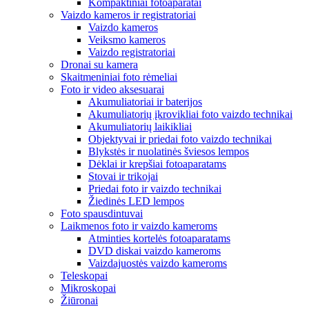
Kompaktiniai fotoaparatai
Vaizdo kameros ir registratoriai
Vaizdo kameros
Veiksmo kameros
Vaizdo registratoriai
Dronai su kamera
Skaitmeniniai foto rėmeliai
Foto ir video aksesuarai
Akumuliatoriai ir baterijos
Akumuliatorių įkrovikliai foto vaizdo technikai
Akumuliatorių laikikliai
Objektyvai ir priedai foto vaizdo technikai
Blykstės ir nuolatinės šviesos lempos
Dėklai ir krepšiai fotoaparatams
Stovai ir trikojai
Priedai foto ir vaizdo technikai
Žiedinės LED lempos
Foto spausdintuvai
Laikmenos foto ir vaizdo kameroms
Atminties kortelės fotoaparatams
DVD diskai vaizdo kameroms
Vaizdajuostės vaizdo kameroms
Teleskopai
Mikroskopai
Žiūronai