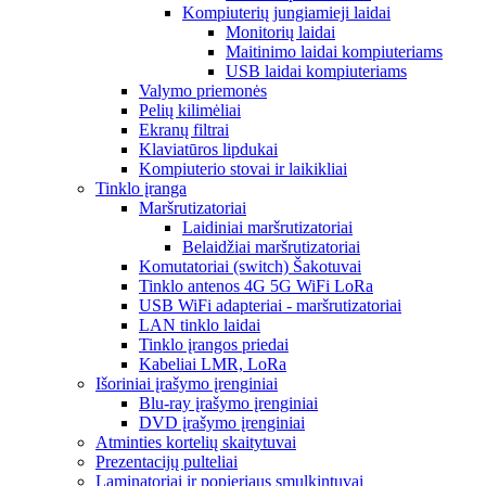
Kompiuterių jungiamieji laidai
Monitorių laidai
Maitinimo laidai kompiuteriams
USB laidai kompiuteriams
Valymo priemonės
Pelių kilimėliai
Ekranų filtrai
Klaviatūros lipdukai
Kompiuterio stovai ir laikikliai
Tinklo įranga
Maršrutizatoriai
Laidiniai maršrutizatoriai
Belaidžiai maršrutizatoriai
Komutatoriai (switch) Šakotuvai
Tinklo antenos 4G 5G WiFi LoRa
USB WiFi adapteriai - maršrutizatoriai
LAN tinklo laidai
Tinklo įrangos priedai
Kabeliai LMR, LoRa
Išoriniai įrašymo įrenginiai
Blu-ray įrašymo įrenginiai
DVD įrašymo įrenginiai
Atminties kortelių skaitytuvai
Prezentacijų pulteliai
Laminatoriai ir popieriaus smulkintuvai