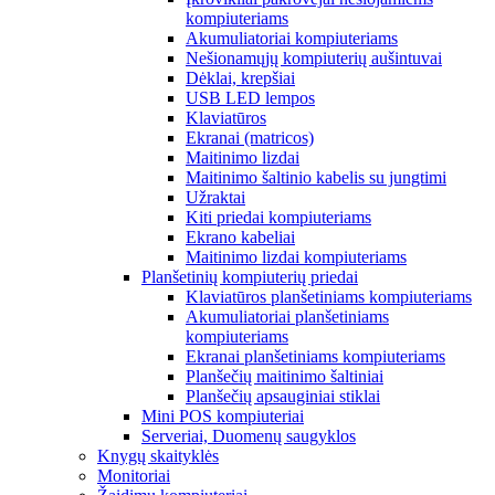
kompiuteriams
Akumuliatoriai kompiuteriams
Nešionamųjų kompiuterių aušintuvai
Dėklai, krepšiai
USB LED lempos
Klaviatūros
Ekranai (matricos)
Maitinimo lizdai
Maitinimo šaltinio kabelis su jungtimi
Užraktai
Kiti priedai kompiuteriams
Ekrano kabeliai
Maitinimo lizdai kompiuteriams
Planšetinių kompiuterių priedai
Klaviatūros planšetiniams kompiuteriams
Akumuliatoriai planšetiniams
kompiuteriams
Ekranai planšetiniams kompiuteriams
Planšečių maitinimo šaltiniai
Planšečių apsauginiai stiklai
Mini POS kompiuteriai
Serveriai, Duomenų saugyklos
Knygų skaityklės
Monitoriai