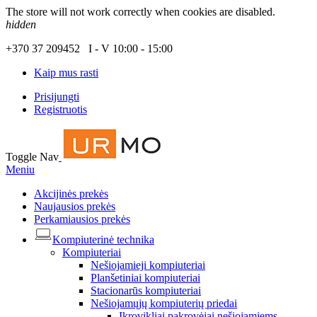
The store will not work correctly when cookies are disabled.
hidden
+370 37 209452 I - V 10:00 - 15:00
Kaip mus rasti
Prisijungti
Registruotis
Toggle Nav
Meniu
Akcijinės prekės
Naujausios prekės
Perkamiausios prekės
Kompiuterinė technika
Kompiuteriai
Nešiojamieji kompiuteriai
Planšetiniai kompiuteriai
Stacionarūs kompiuteriai
Nešiojamųjų kompiuterių priedai
Įkrovikliai pakrovėjai nešiojamiems