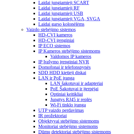
Laidai jungiamieji SCART
Laidai jungiamieji RF
Laidai jungiamieji USB
Laidai jungiamieji VGA, SVGA
Laidai garso kolonėlėms
Vaizdo stebėjimo sistemos
HD-CVI kameros
HD-CVI įrenginiai
IP ECO sistemos
IP Kameros stebėjimo sistemoms
Valdomos IP kameros
IP Įrašymo įrenginiai NVR
Domofonai ir telefonspynės
SDD HDD kietieji diskai
LAN ir PoE įranga
LAN šakotuvai ir adapteriai
PoE Šakotuvai ir įterpėjai
Optiniai keitikliai
Jungtys RJ45 ir replės
Wi-Fi tinklo įranga
UTP vaizdo perdavimas
IR prožektoriai
Objektyvai stebėjimo sistemoms
Monitoriai stebėjimo sistemoms
Dūmų detektoriai stebėjimo sistemoms