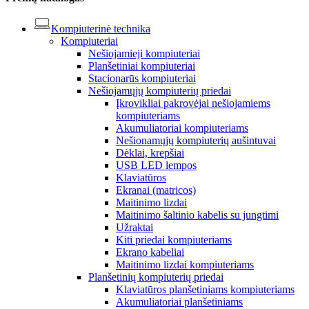
Kompiuterinė technika
Kompiuteriai
Nešiojamieji kompiuteriai
Planšetiniai kompiuteriai
Stacionarūs kompiuteriai
Nešiojamųjų kompiuterių priedai
Įkrovikliai pakrovėjai nešiojamiems
kompiuteriams
Akumuliatoriai kompiuteriams
Nešionamųjų kompiuterių aušintuvai
Dėklai, krepšiai
USB LED lempos
Klaviatūros
Ekranai (matricos)
Maitinimo lizdai
Maitinimo šaltinio kabelis su jungtimi
Užraktai
Kiti priedai kompiuteriams
Ekrano kabeliai
Maitinimo lizdai kompiuteriams
Planšetinių kompiuterių priedai
Klaviatūros planšetiniams kompiuteriams
Akumuliatoriai planšetiniams