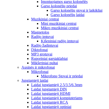
Įmontuojamos garso kolonėlės
Garso kolonėlių priedai
Garso kolonėlių stovai ir laikikliai
Garso kolonėlių laidai
Muzikiniai centrai
Mini muzikiniai centrai
Mikro muzikiniai centrai
Magnetolos
Radijo imtuvai
Kišeniniai radijo imtuvai
Radijo žadintuvai
Diktofonai
MP3 grotuvai
Ruporiniai garsiaklabiai
Mikšeriniai pultai
Ausinės ir mikrofonai
Mikrofonai
Mikrofonų Stovai ir priedai
Jungiamieji laidai
Laidai jungiamieji 2.5/3.5/6.3mm
Laidai jungiamieji DIN
Laidai jungiamieji HDMI
Laidai jungiamieji kompiuteriams
Laidai jungiamieji RCA
Laidai jungiamieji optiniai