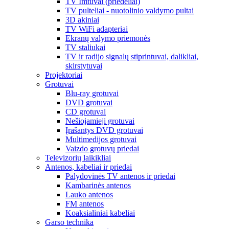
TV Imtuvai (priedėliai)
TV pulteliai - nuotolinio valdymo pultai
3D akiniai
TV WiFi adapteriai
Ekranų valymo priemonės
TV staliukai
TV ir radijo signalų stiprintuvai, dalikliai,
skirstytuvai
Projektoriai
Grotuvai
Blu-ray grotuvai
DVD grotuvai
CD grotuvai
Nešiojamieji grotuvai
Įrašantys DVD grotuvai
Multimedijos grotuvai
Vaizdo grotuvų priedai
Televizorių laikikliai
Antenos, kabeliai ir priedai
Palydovinės TV antenos ir priedai
Kambarinės antenos
Lauko antenos
FM antenos
Koaksialiniai kabeliai
Garso technika