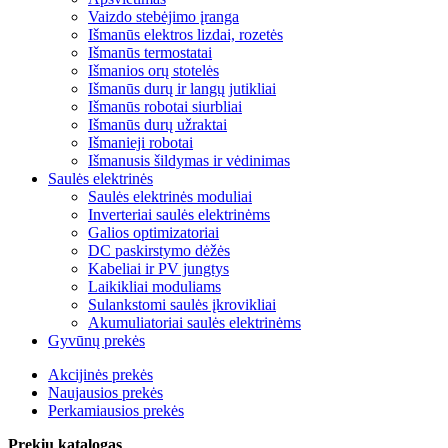
Vaizdo stebėjimo įranga
Išmanūs elektros lizdai, rozetės
Išmanūs termostatai
Išmanios orų stotelės
Išmanūs durų ir langų jutikliai
Išmanūs robotai siurbliai
Išmanūs durų užraktai
Išmanieji robotai
Išmanusis šildymas ir vėdinimas
Saulės elektrinės
Saulės elektrinės moduliai
Inverteriai saulės elektrinėms
Galios optimizatoriai
DC paskirstymo dėžės
Kabeliai ir PV jungtys
Laikikliai moduliams
Sulankstomi saulės įkrovikliai
Akumuliatoriai saulės elektrinėms
Gyvūnų prekės
Akcijinės prekės
Naujausios prekės
Perkamiausios prekės
Prekių katalogas