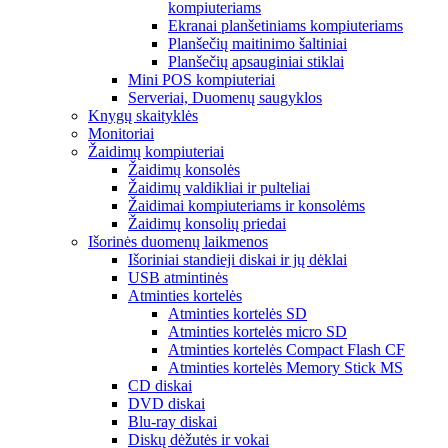
kompiuteriams
Ekranai planšetiniams kompiuteriams
Planšečių maitinimo šaltiniai
Planšečių apsauginiai stiklai
Mini POS kompiuteriai
Serveriai, Duomenų saugyklos
Knygų skaityklės
Monitoriai
Žaidimų kompiuteriai
Žaidimų konsolės
Žaidimų valdikliai ir pulteliai
Žaidimai kompiuteriams ir konsolėms
Žaidimų konsolių priedai
Išorinės duomenų laikmenos
Išoriniai standieji diskai ir jų dėklai
USB atmintinės
Atminties kortelės
Atminties kortelės SD
Atminties kortelės micro SD
Atminties kortelės Compact Flash CF
Atminties kortelės Memory Stick MS
CD diskai
DVD diskai
Blu-ray diskai
Diskų dėžutės ir vokai