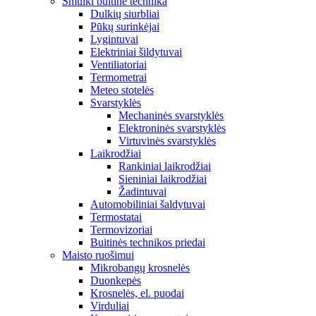
Smulki buitinė technika
Dulkių siurbliai
Pūkų surinkėjai
Lygintuvai
Elektriniai šildytuvai
Ventiliatoriai
Termometrai
Meteo stotelės
Svarstyklės
Mechaninės svarstyklės
Elektroninės svarstyklės
Virtuvinės svarstyklės
Laikrodžiai
Rankiniai laikrodžiai
Sieniniai laikrodžiai
Žadintuvai
Automobiliniai šaldytuvai
Termostatai
Termovizoriai
Buitinės technikos priedai
Maisto ruošimui
Mikrobangų krosnelės
Duonkepės
Krosnelės, el. puodai
Virduliai