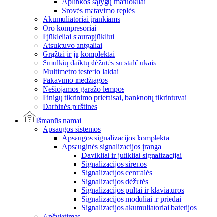
Aplinkos sąlygų matuokliai
Srovės matavimo replės
Akumuliatoriai įrankiams
Oro kompresoriai
Pjūkleliai siaurapjūkliui
Atsuktuvo antgaliai
Grąžtai ir jų komplektai
Smulkių daiktų dėžutės su stalčiukais
Multimetro testerio laidai
Pakavimo medžiagos
Nešiojamos garažo lempos
Pinigų tikrinimo prietaisai, banknotų tikrintuvai
Darbinės pirštinės
Išmanūs namai
Apsaugos sistemos
Apsaugos signalizacijos komplektai
Apsauginės signalizacijos įranga
Davikliai ir jutikliai signalizacijai
Signalizacijos sirenos
Signalizacijos centralės
Signalizacijos dėžutės
Signalizacijos pultai ir klaviatūros
Signalizacijos moduliai ir priedai
Signalizacijos akumuliatoriai baterijos
Apšvietimas