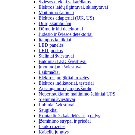
Šviesos efektai vakarėliams
Elektros laidų ilgintuvai, skirstytuvai
Maitinimo šaltiniai
Elektros adapteriai (UK, US)
Durų skambučiai
Dūmų ir kiti detektoriai
Judesio ir šviesos detektoriai
Įtampos keitikliai
LED panelės
LED juostos
Staliniai šviestuvai
Baldiniai LED šviestuvai
Įmontuojami šviestuvai
Laikmačiai
Elektros jungikliai, rozetės
Elektros indikatoriai, testeriai
Apsauga nuo įtampos šuolių
Nepertraukiamo maitinimo šaltiniai UPS
Sieniniai šviestuvai
Lubiniai šviestuvai
Saugikliai
Kontaktinės kaladėlės ir jų dalys
Įžeminimo strypai ir priedai
Lauko rozetės
Kabelių jungtys