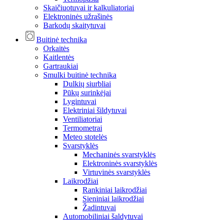
Skaičiuotuvai ir kalkuliatoriai
Elektroninės užrašinės
Barkodų skaitytuvai
Buitinė technika
Orkaitės
Kaitlentės
Gartraukiai
Smulki buitinė technika
Dulkių siurbliai
Pūkų surinkėjai
Lygintuvai
Elektriniai šildytuvai
Ventiliatoriai
Termometrai
Meteo stotelės
Svarstyklės
Mechaninės svarstyklės
Elektroninės svarstyklės
Virtuvinės svarstyklės
Laikrodžiai
Rankiniai laikrodžiai
Sieniniai laikrodžiai
Žadintuvai
Automobiliniai šaldytuvai