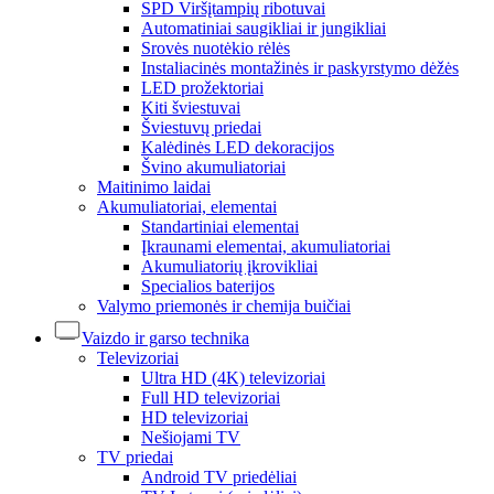
SPD Viršįtampių ribotuvai
Automatiniai saugikliai ir jungikliai
Srovės nuotėkio rėlės
Instaliacinės montažinės ir paskyrstymo dėžės
LED prožektoriai
Kiti šviestuvai
Šviestuvų priedai
Kalėdinės LED dekoracijos
Švino akumuliatoriai
Maitinimo laidai
Akumuliatoriai, elementai
Standartiniai elementai
Įkraunami elementai, akumuliatoriai
Akumuliatorių įkrovikliai
Specialios baterijos
Valymo priemonės ir chemija buičiai
Vaizdo ir garso technika
Televizoriai
Ultra HD (4K) televizoriai
Full HD televizoriai
HD televizoriai
Nešiojami TV
TV priedai
Android TV priedėliai