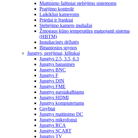
Maitinimo šaltiniai stebėjimo sistemoms
Praėjimo kontrolė
Laikikliai kameroms
Priedai ir Įrankiai
Stebėjimo kamerų muliažai
Žmogaus kūno temperatūrą matuojanti sistema
(HBTM)
Instaliacinės dėžutės
Išmaniosios spynos
Jungtys, perėjimai, kištukai
Jungtys 2.5, 3.5, 6.3
Jungtys bananinės
Jungtys BNC
Jungtys F
Jungtys DIN
Jungtys FME
Jungtys garsiakalbiams
Jungtys HDMI
Jungtys kompiuteriams
Gnybtai
Jungtys maitinimo DC
Jungtys mikrofonui
Jungtys RCA
Jungtys SCART
Jungtys TV