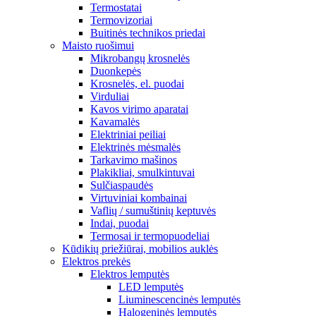
Termostatai
Termovizoriai
Buitinės technikos priedai
Maisto ruošimui
Mikrobangų krosnelės
Duonkepės
Krosnelės, el. puodai
Virduliai
Kavos virimo aparatai
Kavamalės
Elektriniai peiliai
Elektrinės mėsmalės
Tarkavimo mašinos
Plakikliai, smulkintuvai
Sulčiaspaudės
Virtuviniai kombainai
Vaflių / sumuštinių keptuvės
Indai, puodai
Termosai ir termopuodeliai
Kūdikių priežiūrai, mobilios auklės
Elektros prekės
Elektros lemputės
LED lemputės
Liuminescencinės lemputės
Halogeninės lemputės