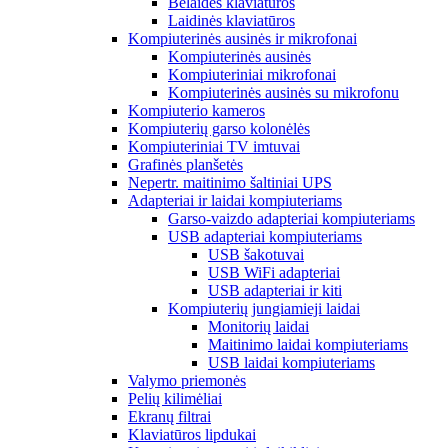
Belaidės klaviatūros
Laidinės klaviatūros
Kompiuterinės ausinės ir mikrofonai
Kompiuterinės ausinės
Kompiuteriniai mikrofonai
Kompiuterinės ausinės su mikrofonu
Kompiuterio kameros
Kompiuterių garso kolonėlės
Kompiuteriniai TV imtuvai
Grafinės planšetės
Nepertr. maitinimo šaltiniai UPS
Adapteriai ir laidai kompiuteriams
Garso-vaizdo adapteriai kompiuteriams
USB adapteriai kompiuteriams
USB šakotuvai
USB WiFi adapteriai
USB adapteriai ir kiti
Kompiuterių jungiamieji laidai
Monitorių laidai
Maitinimo laidai kompiuteriams
USB laidai kompiuteriams
Valymo priemonės
Pelių kilimėliai
Ekranų filtrai
Klaviatūros lipdukai