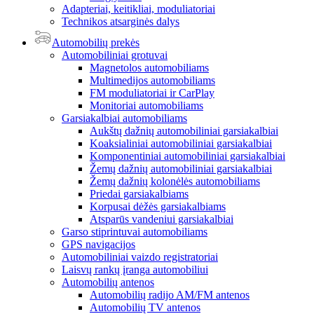
Adapteriai, keitikliai, moduliatoriai
Technikos atsarginės dalys
Automobilių prekės
Automobiliniai grotuvai
Magnetolos automobiliams
Multimedijos automobiliams
FM moduliatoriai ir CarPlay
Monitoriai automobiliams
Garsiakalbiai automobiliams
Aukštų dažnių automobiliniai garsiakalbiai
Koaksialiniai automobiliniai garsiakalbiai
Komponentiniai automobiliniai garsiakalbiai
Žemų dažnių automobiliniai garsiakalbiai
Žemų dažnių kolonėlės automobiliams
Priedai garsiakalbiams
Korpusai dėžės garsiakalbiams
Atsparūs vandeniui garsiakalbiai
Garso stiprintuvai automobiliams
GPS navigacijos
Automobiliniai vaizdo registratoriai
Laisvų rankų įranga automobiliui
Automobilių antenos
Automobilių radijo AM/FM antenos
Automobilių TV antenos