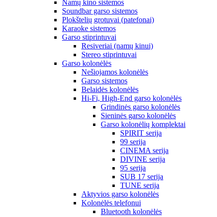
Namų kino sistemos
Soundbar garso sistemos
Plokštelių grotuvai (patefonai)
Karaoke sistemos
Garso stiprintuvai
Resiveriai (namų kinui)
Stereo stiprintuvai
Garso kolonėlės
Nešiojamos kolonėlės
Garso sistemos
Belaidės kolonėlės
Hi-Fi, High-End garso kolonėlės
Grindinės garso kolonėlės
Sieninės garso kolonėlės
Garso kolonėlių komplektai
SPIRIT serija
99 serija
CINEMA serija
DIVINE serija
95 serija
SUB 17 serija
TUNE serija
Aktyvios garso kolonėlės
Kolonėlės telefonui
Bluetooth kolonėlės