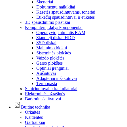
Skeneriai
Dokumentų naikikliai
Kasetės spausdintuvams, toneriai
Etikečių spausdintuvai ir etiketės
3D spausdinimo plastikai
Kompiuterių dalys komponentai
Operatyvioji atmintis RAM
Standieji diskai HDD
SSD diskai
Maitinimo blokai
Sisteminės plokštės
Vaizdo plokštės
Garso plokštės
Optiniai įrenginiai
Aušintuvai
Adapteriai ir šakotuvai
Termopasta
Skaičiuotuvai ir kalkuliatoriai
Elektroninės užrašinės
Barkodų skaitytuvai
Buitinė technika
Orkaitės
Kaitlentės
Gartraukiai