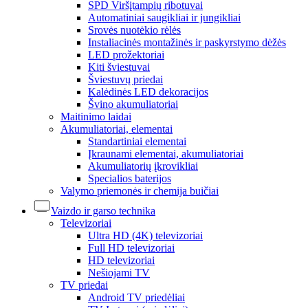
SPD Viršįtampių ribotuvai
Automatiniai saugikliai ir jungikliai
Srovės nuotėkio rėlės
Instaliacinės montažinės ir paskyrstymo dėžės
LED prožektoriai
Kiti šviestuvai
Šviestuvų priedai
Kalėdinės LED dekoracijos
Švino akumuliatoriai
Maitinimo laidai
Akumuliatoriai, elementai
Standartiniai elementai
Įkraunami elementai, akumuliatoriai
Akumuliatorių įkrovikliai
Specialios baterijos
Valymo priemonės ir chemija buičiai
Vaizdo ir garso technika
Televizoriai
Ultra HD (4K) televizoriai
Full HD televizoriai
HD televizoriai
Nešiojami TV
TV priedai
Android TV priedėliai