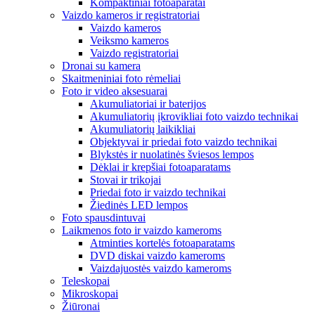
Kompaktiniai fotoaparatai
Vaizdo kameros ir registratoriai
Vaizdo kameros
Veiksmo kameros
Vaizdo registratoriai
Dronai su kamera
Skaitmeniniai foto rėmeliai
Foto ir video aksesuarai
Akumuliatoriai ir baterijos
Akumuliatorių įkrovikliai foto vaizdo technikai
Akumuliatorių laikikliai
Objektyvai ir priedai foto vaizdo technikai
Blykstės ir nuolatinės šviesos lempos
Dėklai ir krepšiai fotoaparatams
Stovai ir trikojai
Priedai foto ir vaizdo technikai
Žiedinės LED lempos
Foto spausdintuvai
Laikmenos foto ir vaizdo kameroms
Atminties kortelės fotoaparatams
DVD diskai vaizdo kameroms
Vaizdajuostės vaizdo kameroms
Teleskopai
Mikroskopai
Žiūronai