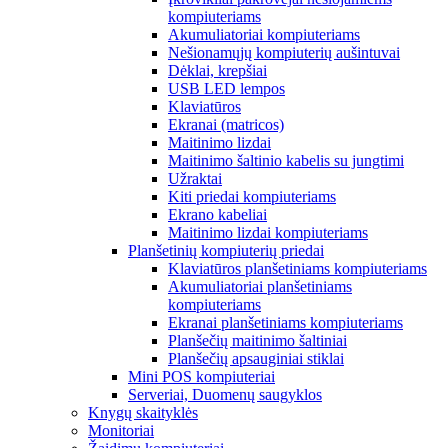
kompiuteriams
Akumuliatoriai kompiuteriams
Nešionamųjų kompiuterių aušintuvai
Dėklai, krepšiai
USB LED lempos
Klaviatūros
Ekranai (matricos)
Maitinimo lizdai
Maitinimo šaltinio kabelis su jungtimi
Užraktai
Kiti priedai kompiuteriams
Ekrano kabeliai
Maitinimo lizdai kompiuteriams
Planšetinių kompiuterių priedai
Klaviatūros planšetiniams kompiuteriams
Akumuliatoriai planšetiniams
kompiuteriams
Ekranai planšetiniams kompiuteriams
Planšečių maitinimo šaltiniai
Planšečių apsauginiai stiklai
Mini POS kompiuteriai
Serveriai, Duomenų saugyklos
Knygų skaityklės
Monitoriai