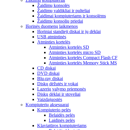
Žaidimų kompiuteriai
Žaidimų konsolės
Žaidimų valdikliai ir pulteliai
Žaidimai kompiuteriams ir konsolėms
Žaidimų konsolių priedai
Išorinės duomenų laikmenos
Išoriniai standieji diskai ir jų dėklai
USB atmintinės
Atminties kortelės
Atminties kortelės SD
Atminties kortelės micro SD
Atminties kortelės Compact Flash CF
Atminties kortelės Memory Stick MS
CD diskai
DVD diskai
Blu-ray diskai
Diskų dėžutės ir vokai
Lazerių valymo priemonės
Diskų dėklai ir stoveliai
Vaizdajuostės
Kompiuterių aksesuarai
Kompiuterio pelės
Belaidės pelės
Laidinės pelės
Klaviatūros kompiuteriams