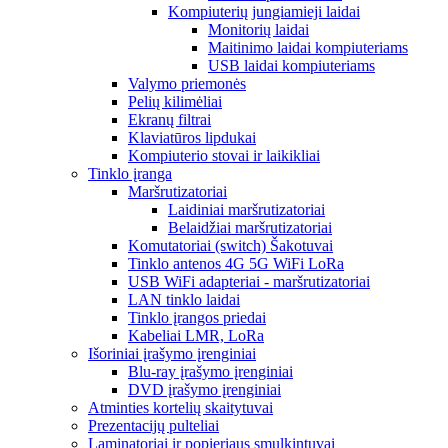
Kompiuterių jungiamieji laidai
Monitorių laidai
Maitinimo laidai kompiuteriams
USB laidai kompiuteriams
Valymo priemonės
Pelių kilimėliai
Ekranų filtrai
Klaviatūros lipdukai
Kompiuterio stovai ir laikikliai
Tinklo įranga
Maršrutizatoriai
Laidiniai maršrutizatoriai
Belaidžiai maršrutizatoriai
Komutatoriai (switch) Šakotuvai
Tinklo antenos 4G 5G WiFi LoRa
USB WiFi adapteriai - maršrutizatoriai
LAN tinklo laidai
Tinklo įrangos priedai
Kabeliai LMR, LoRa
Išoriniai įrašymo įrenginiai
Blu-ray įrašymo įrenginiai
DVD įrašymo įrenginiai
Atminties kortelių skaitytuvai
Prezentacijų pulteliai
Laminatoriai ir popieriaus smulkintuvai