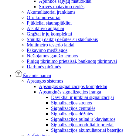
Aplinkos sąlygų matuokliai
Srovės matavimo replės
Akumuliatoriai įrankiams
Oro kompresoriai
Pjūkleliai siaurapjūkliui
Atsuktuvo antgaliai
Grąžtai ir jų komplektai
Smulkių daiktų dėžutės su stalčiukais
Multimetro testerio laidai
Pakavimo medžiagos
Nešiojamos garažo lempos
Pinigų tikrinimo prietaisai, banknotų tikrintuvai
Darbinės pirštinės
Išmanūs namai
Apsaugos sistemos
Apsaugos signalizacijos komplektai
Apsauginės signalizacijos įranga
Davikliai ir jutikliai signalizacijai
Signalizacijos sirenos
Signalizacijos centralės
Signalizacijos dėžutės
Signalizacijos pultai ir klaviatūros
Signalizacijos moduliai ir priedai
Signalizacijos akumuliatoriai baterijos
Apšvietimas