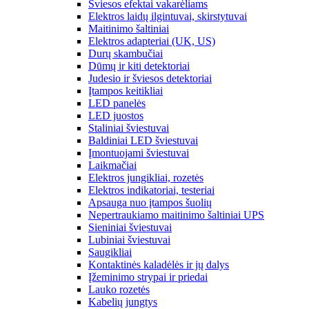
Šviesos efektai vakarėliams
Elektros laidų ilgintuvai, skirstytuvai
Maitinimo šaltiniai
Elektros adapteriai (UK, US)
Durų skambučiai
Dūmų ir kiti detektoriai
Judesio ir šviesos detektoriai
Įtampos keitikliai
LED panelės
LED juostos
Staliniai šviestuvai
Baldiniai LED šviestuvai
Įmontuojami šviestuvai
Laikmačiai
Elektros jungikliai, rozetės
Elektros indikatoriai, testeriai
Apsauga nuo įtampos šuolių
Nepertraukiamo maitinimo šaltiniai UPS
Sieniniai šviestuvai
Lubiniai šviestuvai
Saugikliai
Kontaktinės kaladėlės ir jų dalys
Įžeminimo strypai ir priedai
Lauko rozetės
Kabelių jungtys