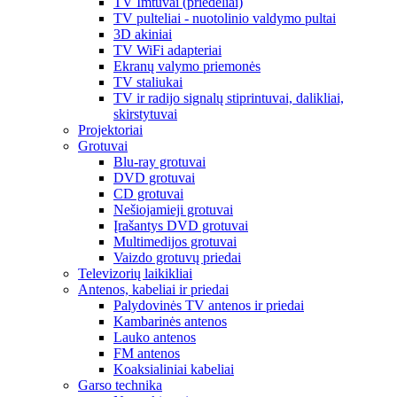
TV Imtuvai (priedėliai)
TV pulteliai - nuotolinio valdymo pultai
3D akiniai
TV WiFi adapteriai
Ekranų valymo priemonės
TV staliukai
TV ir radijo signalų stiprintuvai, dalikliai,
skirstytuvai
Projektoriai
Grotuvai
Blu-ray grotuvai
DVD grotuvai
CD grotuvai
Nešiojamieji grotuvai
Įrašantys DVD grotuvai
Multimedijos grotuvai
Vaizdo grotuvų priedai
Televizorių laikikliai
Antenos, kabeliai ir priedai
Palydovinės TV antenos ir priedai
Kambarinės antenos
Lauko antenos
FM antenos
Koaksialiniai kabeliai
Garso technika