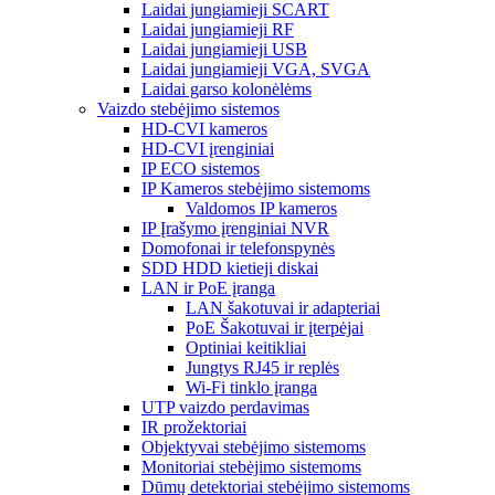
Laidai jungiamieji SCART
Laidai jungiamieji RF
Laidai jungiamieji USB
Laidai jungiamieji VGA, SVGA
Laidai garso kolonėlėms
Vaizdo stebėjimo sistemos
HD-CVI kameros
HD-CVI įrenginiai
IP ECO sistemos
IP Kameros stebėjimo sistemoms
Valdomos IP kameros
IP Įrašymo įrenginiai NVR
Domofonai ir telefonspynės
SDD HDD kietieji diskai
LAN ir PoE įranga
LAN šakotuvai ir adapteriai
PoE Šakotuvai ir įterpėjai
Optiniai keitikliai
Jungtys RJ45 ir replės
Wi-Fi tinklo įranga
UTP vaizdo perdavimas
IR prožektoriai
Objektyvai stebėjimo sistemoms
Monitoriai stebėjimo sistemoms
Dūmų detektoriai stebėjimo sistemoms