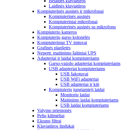
Belaidės klaviatūros
Laidinės klaviatūros
Kompiuterinės ausinės ir mikrofonai
Kompiuterinės ausinės
Kompiuteriniai mikrofonai
Kompiuterinės ausinės su mikrofonu
Kompiuterio kameros
Kompiuterių garso kolonėlės
Kompiuteriniai TV imtuvai
Grafinės planšetės
Nepertr. maitinimo šaltiniai UPS
Adapteriai ir laidai kompiuteriams
Garso-vaizdo adapteriai kompiuteriams
USB adapteriai kompiuteriams
USB šakotuvai
USB WiFi adapteriai
USB adapteriai ir kiti
Kompiuterių jungiamieji laidai
Monitorių laidai
Maitinimo laidai kompiuteriams
USB laidai kompiuteriams
Valymo priemonės
Pelių kilimėliai
Ekranų filtrai
Klaviatūros lipdukai