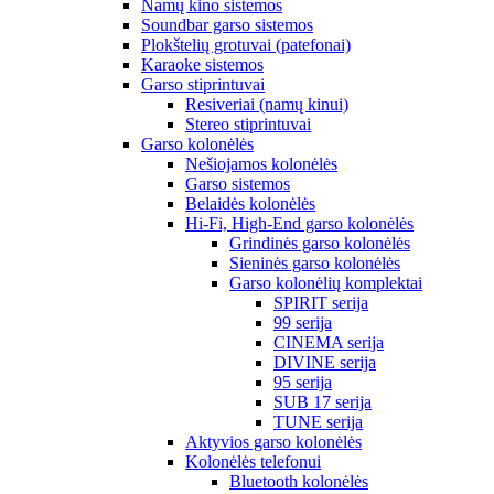
Namų kino sistemos
Soundbar garso sistemos
Plokštelių grotuvai (patefonai)
Karaoke sistemos
Garso stiprintuvai
Resiveriai (namų kinui)
Stereo stiprintuvai
Garso kolonėlės
Nešiojamos kolonėlės
Garso sistemos
Belaidės kolonėlės
Hi-Fi, High-End garso kolonėlės
Grindinės garso kolonėlės
Sieninės garso kolonėlės
Garso kolonėlių komplektai
SPIRIT serija
99 serija
CINEMA serija
DIVINE serija
95 serija
SUB 17 serija
TUNE serija
Aktyvios garso kolonėlės
Kolonėlės telefonui
Bluetooth kolonėlės