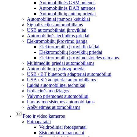
Automobilinės GSM antenos
Automobilinės DAB antenos
Automobilinių antenų priedai
Automobiliniai įtampos keitikliai
Signalizacijos automobiliams
USB automobiliniai įkrovikliai
Automobilinės technikos priedai
Elektromobilių įkrovimo įranga
Elektromobilių įkroviklių laidai
Elektromobilių įkroviklių priedai
Elektromobilių įkrovimo stotelės namams
Multimedijų priedai automobiliams
Automobilinių grotuvų priedai
USB / BT bluetooth adapteriai automobiliui
USB / SD adapteriai automobiliams
Laidai automobilinei technikai
Izoliacinės medžiagos
Valymo priemonės automobiliui
Parkavimo sistemos automobiliams
Apšvietimas automobiliams
Foto ir video kameros
Fotoaparatai
Veidrodiniai fotoaparatai
Sisteminiai fotoaparatai