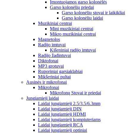
Įmontuojamos garso kolonėlės
Garso kolonėlių priedai
Garso kolonėlių stovai ir laikikliai
Garso kolonėlių laidai
Muzikiniai centrai
Mini muzikiniai centrai
Mikro muzikiniai centrai
Magnetolos
Radijo imtuvai
Kišeniniai radijo imtuvai
Radijo žadintuvai
Diktofonai
MP3 grotuvai
Ruporiniai garsiaklabiai
Mikšeriniai pultai
Ausinės ir mikrofonai
Mikrofonai
Mikrofonų Stovai ir priedai
Jungiamieji laidai
Laidai jungiamieji 2.5/3.5/6.3mm
Laidai jungiamieji DIN
Laidai jungiamieji HDMI
Laidai jungiamieji kompiuteriams
Laidai jungiamieji RCA
Laidai jungiamieji optiniai