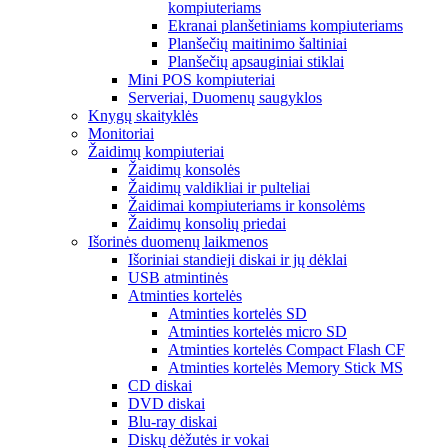
kompiuteriams
Ekranai planšetiniams kompiuteriams
Planšečių maitinimo šaltiniai
Planšečių apsauginiai stiklai
Mini POS kompiuteriai
Serveriai, Duomenų saugyklos
Knygų skaityklės
Monitoriai
Žaidimų kompiuteriai
Žaidimų konsolės
Žaidimų valdikliai ir pulteliai
Žaidimai kompiuteriams ir konsolėms
Žaidimų konsolių priedai
Išorinės duomenų laikmenos
Išoriniai standieji diskai ir jų dėklai
USB atmintinės
Atminties kortelės
Atminties kortelės SD
Atminties kortelės micro SD
Atminties kortelės Compact Flash CF
Atminties kortelės Memory Stick MS
CD diskai
DVD diskai
Blu-ray diskai
Diskų dėžutės ir vokai