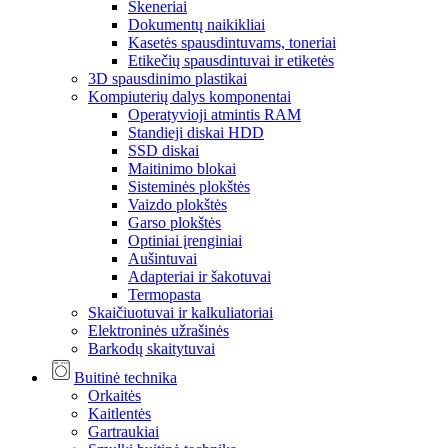
Skeneriai
Dokumentų naikikliai
Kasetės spausdintuvams, toneriai
Etikečių spausdintuvai ir etiketės
3D spausdinimo plastikai
Kompiuterių dalys komponentai
Operatyvioji atmintis RAM
Standieji diskai HDD
SSD diskai
Maitinimo blokai
Sisteminės plokštės
Vaizdo plokštės
Garso plokštės
Optiniai įrenginiai
Aušintuvai
Adapteriai ir šakotuvai
Termopasta
Skaičiuotuvai ir kalkuliatoriai
Elektroninės užrašinės
Barkodų skaitytuvai
Buitinė technika
Orkaitės
Kaitlentės
Gartraukiai