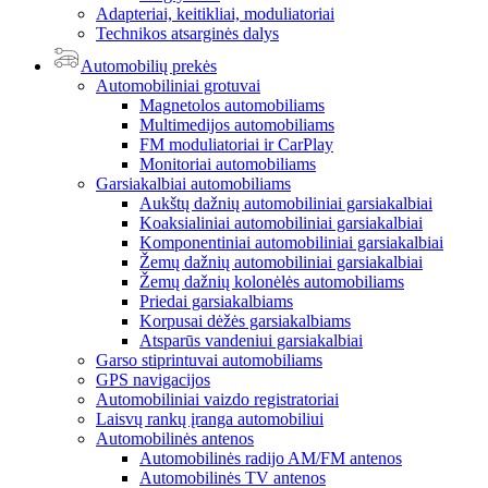
Adapteriai, keitikliai, moduliatoriai
Technikos atsarginės dalys
Automobilių prekės
Automobiliniai grotuvai
Magnetolos automobiliams
Multimedijos automobiliams
FM moduliatoriai ir CarPlay
Monitoriai automobiliams
Garsiakalbiai automobiliams
Aukštų dažnių automobiliniai garsiakalbiai
Koaksialiniai automobiliniai garsiakalbiai
Komponentiniai automobiliniai garsiakalbiai
Žemų dažnių automobiliniai garsiakalbiai
Žemų dažnių kolonėlės automobiliams
Priedai garsiakalbiams
Korpusai dėžės garsiakalbiams
Atsparūs vandeniui garsiakalbiai
Garso stiprintuvai automobiliams
GPS navigacijos
Automobiliniai vaizdo registratoriai
Laisvų rankų įranga automobiliui
Automobilinės antenos
Automobilinės radijo AM/FM antenos
Automobilinės TV antenos