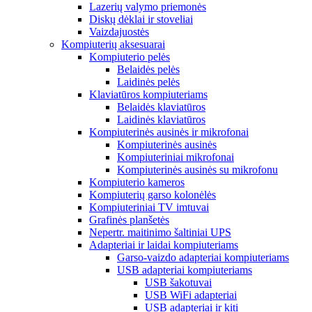
Lazerių valymo priemonės
Diskų dėklai ir stoveliai
Vaizdajuostės
Kompiuterių aksesuarai
Kompiuterio pelės
Belaidės pelės
Laidinės pelės
Klaviatūros kompiuteriams
Belaidės klaviatūros
Laidinės klaviatūros
Kompiuterinės ausinės ir mikrofonai
Kompiuterinės ausinės
Kompiuteriniai mikrofonai
Kompiuterinės ausinės su mikrofonu
Kompiuterio kameros
Kompiuterių garso kolonėlės
Kompiuteriniai TV imtuvai
Grafinės planšetės
Nepertr. maitinimo šaltiniai UPS
Adapteriai ir laidai kompiuteriams
Garso-vaizdo adapteriai kompiuteriams
USB adapteriai kompiuteriams
USB šakotuvai
USB WiFi adapteriai
USB adapteriai ir kiti