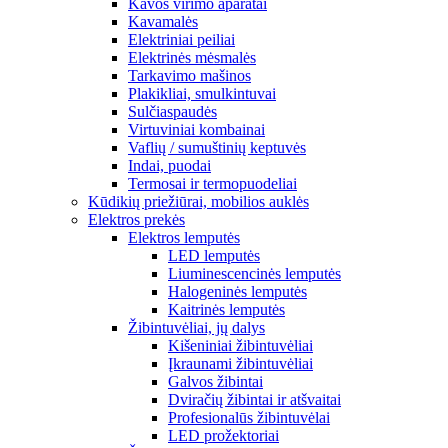
Kavos virimo aparatai
Kavamalės
Elektriniai peiliai
Elektrinės mėsmalės
Tarkavimo mašinos
Plakikliai, smulkintuvai
Sulčiaspaudės
Virtuviniai kombainai
Vaflių / sumuštinių keptuvės
Indai, puodai
Termosai ir termopuodeliai
Kūdikių priežiūrai, mobilios auklės
Elektros prekės
Elektros lemputės
LED lemputės
Liuminescencinės lemputės
Halogeninės lemputės
Kaitrinės lemputės
Žibintuvėliai, jų dalys
Kišeniniai žibintuvėliai
Įkraunami žibintuvėliai
Galvos žibintai
Dviračių žibintai ir atšvaitai
Profesionalūs žibintuvėlai
LED prožektoriai