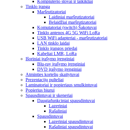
Kompiuterio stovai ir laikikliai
Tinklo įranga
Maršrutizatoriai
Laidiniai maršrutizatoriai
Belaidžiai maršrutizatoriai
Komutatoriai (switch) Šakotuvai
Tinklo antenos 4G 5G WiFi LoRa
USB WiFi adapteriai - maršrutizatoriai
LAN tinklo laidai
Tinklo įrangos priedai
Kabeliai LMR, LoRa
Išoriniai įrašymo įrenginiai
Blu-ray įrašymo įrenginiai
DVD įrašymo įrenginiai
Atminties kortelių skaitytuvai
Prezentacijų pulteliai
Laminatoriai ir popieriaus smulkintuvai
Popierius biurui
Spausdintuvai ir skeneriai
Daugiafunkciniai spausdintuvai
Lazeriniai
Rašaliniai
Spausdintuvai
Lazeriniai spausdintuvai
Rašaliniai spausdintuvai