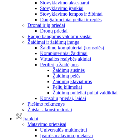
Stovyklavimo aksesuarai
Stovyklavimo įrankiai
Stovyklavimo lempos ir žibintai
Daugiafunciniai peiliai ir replės
Dronai ir jų priedai
Dronų priedai
Radijo bangomis valdomi žaislai
Žaidimai ir žaidimų įranga
Žaidimų kompiuteriai (konsolės)
Kompiuteriniai žaidimai
Virtualios realybės akiniai
Periferija žaidėjams
Žaidimų ausinės
Žaidimų pelės
Žaidimų klaviatūros
Pelių kilimėliai
Žaidimų pulteliai pultai valdikliai
Konsolių priedai, laidai
Piešimo reikmenys
Žaislai - konstruktoriai
Įrankiai
Matavimo prietaisai
Universalūs multimetrai
Įvairūs matavimo prietaisai