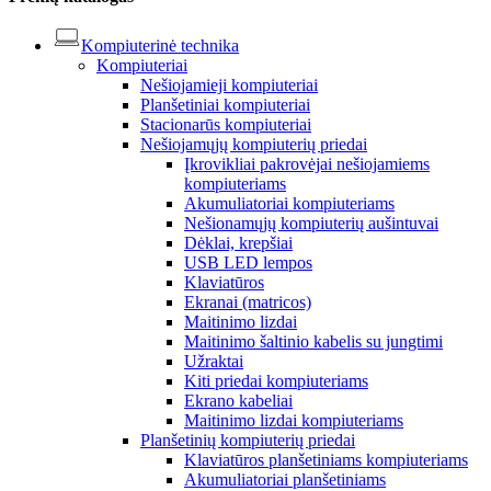
Kompiuterinė technika
Kompiuteriai
Nešiojamieji kompiuteriai
Planšetiniai kompiuteriai
Stacionarūs kompiuteriai
Nešiojamųjų kompiuterių priedai
Įkrovikliai pakrovėjai nešiojamiems
kompiuteriams
Akumuliatoriai kompiuteriams
Nešionamųjų kompiuterių aušintuvai
Dėklai, krepšiai
USB LED lempos
Klaviatūros
Ekranai (matricos)
Maitinimo lizdai
Maitinimo šaltinio kabelis su jungtimi
Užraktai
Kiti priedai kompiuteriams
Ekrano kabeliai
Maitinimo lizdai kompiuteriams
Planšetinių kompiuterių priedai
Klaviatūros planšetiniams kompiuteriams
Akumuliatoriai planšetiniams