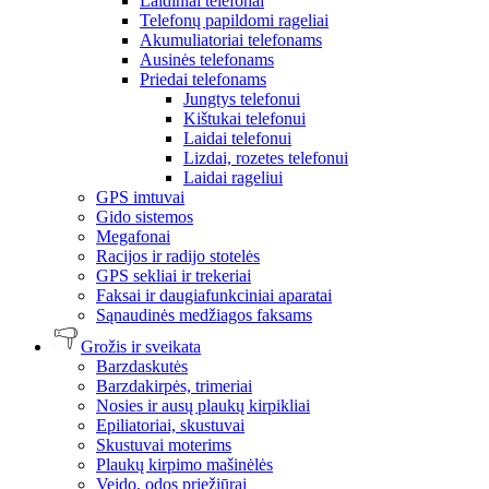
Laidiniai telefonai
Telefonų papildomi rageliai
Akumuliatoriai telefonams
Ausinės telefonams
Priedai telefonams
Jungtys telefonui
Kištukai telefonui
Laidai telefonui
Lizdai, rozetes telefonui
Laidai rageliui
GPS imtuvai
Gido sistemos
Megafonai
Racijos ir radijo stotelės
GPS sekliai ir trekeriai
Faksai ir daugiafunkciniai aparatai
Sąnaudinės medžiagos faksams
Grožis ir sveikata
Barzdaskutės
Barzdakirpės, trimeriai
Nosies ir ausų plaukų kirpikliai
Epiliatoriai, skustuvai
Skustuvai moterims
Plaukų kirpimo mašinėlės
Veido, odos priežiūrai