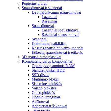
Popierius biurui
Spausdintuvai ir skeneriai
Daugiafunkciniai spausdintuvai
Lazeriniai
Rašaliniai
Spausdintuvai
Lazeriniai spausdintuvai
Rašaliniai spausdintuvai
Skeneriai
Dokumentų naikikliai
Kasetės spausdintuvams, toneriai
Etikečių spausdintuvai ir etiketės
3D spausdinimo plastikai
Kompiuterių dalys komponentai
Operatyvioji atmintis RAM
Standieji diskai HDD
SSD diskai
Maitinimo blokai
Sisteminės plokštės
Vaizdo plokštės
Garso plokštės
Optiniai įrenginiai
Aušintuvai
Adapteriai ir šakotuvai
Termopasta