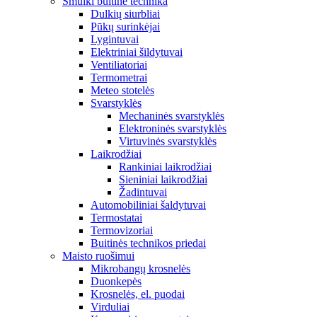
Smulki buitinė technika
Dulkių siurbliai
Pūkų surinkėjai
Lygintuvai
Elektriniai šildytuvai
Ventiliatoriai
Termometrai
Meteo stotelės
Svarstyklės
Mechaninės svarstyklės
Elektroninės svarstyklės
Virtuvinės svarstyklės
Laikrodžiai
Rankiniai laikrodžiai
Sieniniai laikrodžiai
Žadintuvai
Automobiliniai šaldytuvai
Termostatai
Termovizoriai
Buitinės technikos priedai
Maisto ruošimui
Mikrobangų krosnelės
Duonkepės
Krosnelės, el. puodai
Virduliai