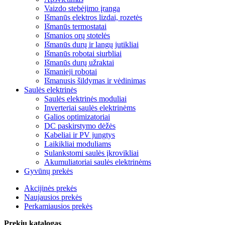
Vaizdo stebėjimo įranga
Išmanūs elektros lizdai, rozetės
Išmanūs termostatai
Išmanios orų stotelės
Išmanūs durų ir langų jutikliai
Išmanūs robotai siurbliai
Išmanūs durų užraktai
Išmanieji robotai
Išmanusis šildymas ir vėdinimas
Saulės elektrinės
Saulės elektrinės moduliai
Inverteriai saulės elektrinėms
Galios optimizatoriai
DC paskirstymo dėžės
Kabeliai ir PV jungtys
Laikikliai moduliams
Sulankstomi saulės įkrovikliai
Akumuliatoriai saulės elektrinėms
Gyvūnų prekės
Akcijinės prekės
Naujausios prekės
Perkamiausios prekės
Prekių katalogas