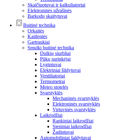
Skaičiuotuvai ir kalkuliatoriai
Elektroninės užrašinės
Barkodų skaitytuvai
Buitinė technika
Orkaitės
Kaitlentės
Gartraukiai
Smulki buitinė technika
Dulkių siurbliai
Pūkų surinkėjai
Lygintuvai
Elektriniai šildytuvai
Ventiliatoriai
Termometrai
Meteo stotelės
Svarstyklės
Mechaninės svarstyklės
Elektroninės svarstyklės
Virtuvinės svarstyklės
Laikrodžiai
Rankiniai laikrodžiai
Sieniniai laikrodžiai
Žadintuvai
Automobiliniai šaldytuvai