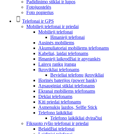
Padidinimo stiklai ir lupos
Fotojuostelės
Foto popierius
Telefonai ir GPS
Mobilieji telefonai ir priedai
Mobilieji telefonai
Išmanieji telefonai
Ausinės mobiliems
Akumuliatoriai mobiliems telefonams
Kabeliai, laidai telefonams
Išmanieji laikrodžiai ir apyrankės
Laisvų rankų įranga
Įkrovikliai telefonams
Bevieliai telefonų įkrovikliai
Išorinės baterijos (power bank)
Apsauginiai stiklai telefonams
Ekranai mobiliems telefonams
Dėklai telefonams
Kiti priedai telefonams
Asmenukių lazdos, Selfie Stick
Telefono laikikliai
Telefono laikikliai dviračiui
Fiksuoto ryšio telefonai ir priedai
Belaidžiai telefonai