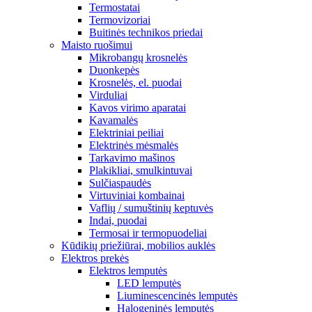
Termostatai
Termovizoriai
Buitinės technikos priedai
Maisto ruošimui
Mikrobangų krosnelės
Duonkepės
Krosnelės, el. puodai
Virduliai
Kavos virimo aparatai
Kavamalės
Elektriniai peiliai
Elektrinės mėsmalės
Tarkavimo mašinos
Plakikliai, smulkintuvai
Sulčiaspaudės
Virtuviniai kombainai
Vaflių / sumuštinių keptuvės
Indai, puodai
Termosai ir termopuodeliai
Kūdikių priežiūrai, mobilios auklės
Elektros prekės
Elektros lemputės
LED lemputės
Liuminescencinės lemputės
Halogeninės lemputės