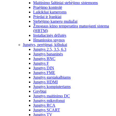
Maitinimo šaltiniai stebėjimo sistemoms
Praėjimo kontrolė
Laikikliai kameroms
Priedai ir Įrankiai
Stebėjimo kamerų muliažai
Žmogaus kūno temperatūrą matuojanti sistema
(HBTM)
Instaliacinės dėžutės
Išmaniosios spynos
Jungtys, perėjimai, kištukai
Jungtys 2.5, 3.5, 6.3
Jungtys bananinės
Jungtys BNC
Jungtys F
Jungtys DIN
Jungtys FME
Jungtys garsiakalbiams
Jungtys HDMI
Jungtys kompiuteriams
Gnybtai
Jungtys maitinimo DC
Jungtys mikrofonui
Jungtys RCA
Jungtys SCART
Jungtys TV