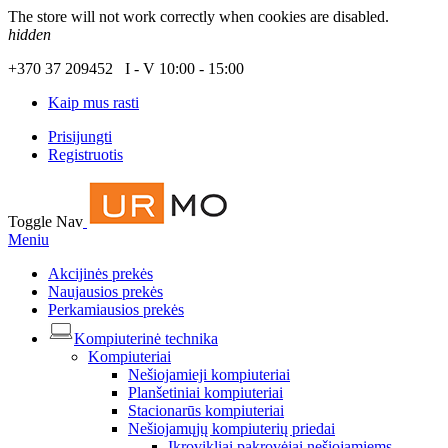
The store will not work correctly when cookies are disabled.
hidden
+370 37 209452 I - V 10:00 - 15:00
Kaip mus rasti
Prisijungti
Registruotis
Toggle Nav
Meniu
Akcijinės prekės
Naujausios prekės
Perkamiausios prekės
Kompiuterinė technika
Kompiuteriai
Nešiojamieji kompiuteriai
Planšetiniai kompiuteriai
Stacionarūs kompiuteriai
Nešiojamųjų kompiuterių priedai
Įkrovikliai pakrovėjai nešiojamiems