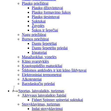
Plaukų priežiūrai
Plaukų džiovintuvai
Plaukų formavimo šukos
Plaukų tiesintuvai
Suktukai
Žnyplės
Šukos ir šepečiai
Nagų priežiūrai
Burnos priežiūrai
Dantų šepetėliai
Dantų šepetėlių priedai
Irigatoriai
Masažuokliai, vonelės
Kūno svarstyklės
Kraujospūdžio matuokliai
Šildomos antklodės ir kiti kūno šildytuvai
Elektroniniai termometrai
Alkotesteriai
Barzdaskučių priedai
Sportas, laisvalaikis, turizmas
Aktyvaus laisvalaikio žaislai
Fidget Spinner spineriai suktukai
Stovyklavimas, turizmas
Indai stovyklavimui