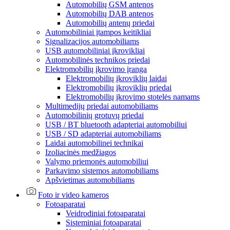
Automobilių GSM antenos
Automobilių DAB antenos
Automobilių antenų priedai
Automobiliniai įtampos keitikliai
Signalizacijos automobiliams
USB automobiliniai įkrovikliai
Automobilinės technikos priedai
Elektromobilių įkrovimo įranga
Elektromobilių įkroviklių laidai
Elektromobilių įkroviklių priedai
Elektromobilių įkrovimo stotelės namams
Multimedijų priedai automobiliams
Automobilinių grotuvų priedai
USB / BT bluetooth adapteriai automobiliui
USB / SD adapteriai automobiliams
Laidai automobilinei technikai
Izoliacinės medžiagos
Valymo priemonės automobiliui
Parkavimo sistemos automobiliams
Apšvietimas automobiliams
Foto ir video kameros
Fotoaparatai
Veidrodiniai fotoaparatai
Sisteminiai fotoaparatai