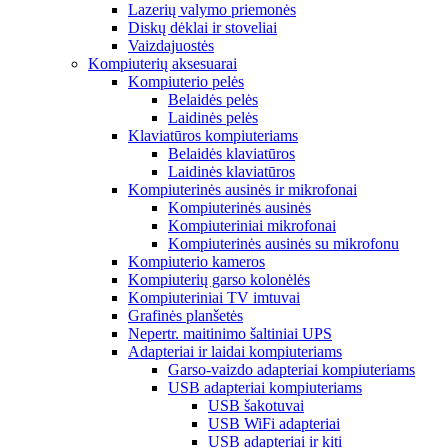
Lazerių valymo priemonės
Diskų dėklai ir stoveliai
Vaizdajuostės
Kompiuterių aksesuarai
Kompiuterio pelės
Belaidės pelės
Laidinės pelės
Klaviatūros kompiuteriams
Belaidės klaviatūros
Laidinės klaviatūros
Kompiuterinės ausinės ir mikrofonai
Kompiuterinės ausinės
Kompiuteriniai mikrofonai
Kompiuterinės ausinės su mikrofonu
Kompiuterio kameros
Kompiuterių garso kolonėlės
Kompiuteriniai TV imtuvai
Grafinės planšetės
Nepertr. maitinimo šaltiniai UPS
Adapteriai ir laidai kompiuteriams
Garso-vaizdo adapteriai kompiuteriams
USB adapteriai kompiuteriams
USB šakotuvai
USB WiFi adapteriai
USB adapteriai ir kiti