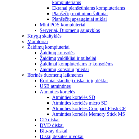
kompiuteriams
Ekranai planšetiniams kompiuteriams
Planšečių maitinimo šaltiniai
Planšečių apsauginiai stiklai
Mini POS kompiuteriai
Serveriai, Duomenų saugyklos
Knygų skaityklės
Monitoriai
Žaidimų kompiuteriai
Žaidimų konsolės
Žaidimų valdikliai ir pulteliai
Žaidimai kompiuteriams ir konsolėms
Žaidimų konsolių priedai
Išorinės duomenų laikmenos
Išoriniai standieji diskai ir jų dėklai
USB atmintinės
Atminties kortelės
Atminties kortelės SD
Atminties kortelės micro SD
Atminties kortelės Compact Flash CF
Atminties kortelės Memory Stick MS
CD diskai
DVD diskai
Blu-ray diskai
Diskų dėžutės ir vokai