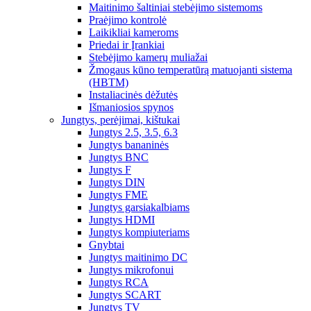
Maitinimo šaltiniai stebėjimo sistemoms
Praėjimo kontrolė
Laikikliai kameroms
Priedai ir Įrankiai
Stebėjimo kamerų muliažai
Žmogaus kūno temperatūrą matuojanti sistema
(HBTM)
Instaliacinės dėžutės
Išmaniosios spynos
Jungtys, perėjimai, kištukai
Jungtys 2.5, 3.5, 6.3
Jungtys bananinės
Jungtys BNC
Jungtys F
Jungtys DIN
Jungtys FME
Jungtys garsiakalbiams
Jungtys HDMI
Jungtys kompiuteriams
Gnybtai
Jungtys maitinimo DC
Jungtys mikrofonui
Jungtys RCA
Jungtys SCART
Jungtys TV