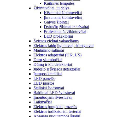
Kaitrinės lemputės
Žibintuvėliai, jų dalys
Kišeniniai žibintuvėliai
Įkraunami žibintuvėliai
Galvos žibintai
Dviračių žibintai ir atšvaitai
Profesionalūs žibintuvėlai
LED prožektoriai
Šviesos efektai vakarėliams
Elektros laidų ilgintuvai, skirstytuvai
Maitinimo šaltiniai
Elektros adapteriai (UK, US)
Durų skambučiai
Dūmų ir kiti detektoriai
Judesio ir šviesos detektoriai
Įtampos keitikliai
LED panelės
LED juostos
Staliniai šviestuvai
Baldiniai LED šviestuvai
Įmontuojami šviestuvai
Laikmačiai
Elektros jungikliai, rozetės
Elektros indikatoriai, testeriai
Apsauga nuo įtampos šuolių