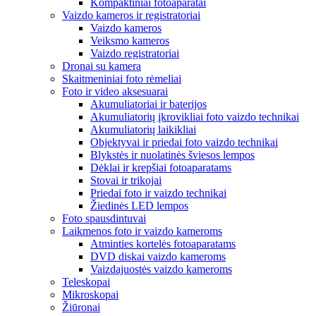
Kompaktiniai fotoaparatai
Vaizdo kameros ir registratoriai
Vaizdo kameros
Veiksmo kameros
Vaizdo registratoriai
Dronai su kamera
Skaitmeniniai foto rėmeliai
Foto ir video aksesuarai
Akumuliatoriai ir baterijos
Akumuliatorių įkrovikliai foto vaizdo technikai
Akumuliatorių laikikliai
Objektyvai ir priedai foto vaizdo technikai
Blykstės ir nuolatinės šviesos lempos
Dėklai ir krepšiai fotoaparatams
Stovai ir trikojai
Priedai foto ir vaizdo technikai
Žiedinės LED lempos
Foto spausdintuvai
Laikmenos foto ir vaizdo kameroms
Atminties kortelės fotoaparatams
DVD diskai vaizdo kameroms
Vaizdajuostės vaizdo kameroms
Teleskopai
Mikroskopai
Žiūronai