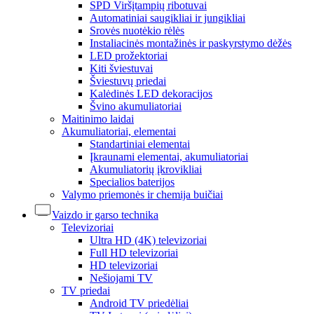
SPD Viršįtampių ribotuvai
Automatiniai saugikliai ir jungikliai
Srovės nuotėkio rėlės
Instaliacinės montažinės ir paskyrstymo dėžės
LED prožektoriai
Kiti šviestuvai
Šviestuvų priedai
Kalėdinės LED dekoracijos
Švino akumuliatoriai
Maitinimo laidai
Akumuliatoriai, elementai
Standartiniai elementai
Įkraunami elementai, akumuliatoriai
Akumuliatorių įkrovikliai
Specialios baterijos
Valymo priemonės ir chemija buičiai
Vaizdo ir garso technika
Televizoriai
Ultra HD (4K) televizoriai
Full HD televizoriai
HD televizoriai
Nešiojami TV
TV priedai
Android TV priedėliai