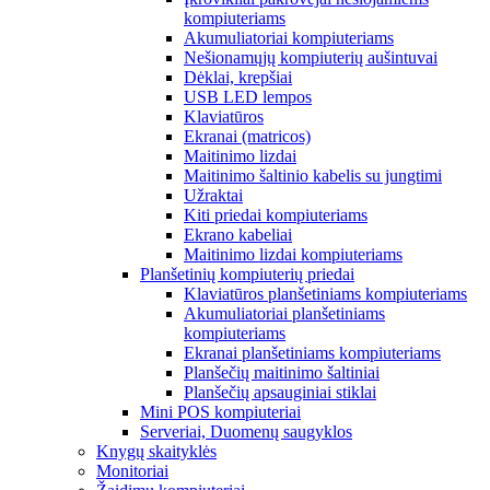
kompiuteriams
Akumuliatoriai kompiuteriams
Nešionamųjų kompiuterių aušintuvai
Dėklai, krepšiai
USB LED lempos
Klaviatūros
Ekranai (matricos)
Maitinimo lizdai
Maitinimo šaltinio kabelis su jungtimi
Užraktai
Kiti priedai kompiuteriams
Ekrano kabeliai
Maitinimo lizdai kompiuteriams
Planšetinių kompiuterių priedai
Klaviatūros planšetiniams kompiuteriams
Akumuliatoriai planšetiniams
kompiuteriams
Ekranai planšetiniams kompiuteriams
Planšečių maitinimo šaltiniai
Planšečių apsauginiai stiklai
Mini POS kompiuteriai
Serveriai, Duomenų saugyklos
Knygų skaityklės
Monitoriai