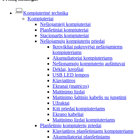
Kompiuterinė technika
Kompiuteriai
Nešiojamieji kompiuteriai
Planšetiniai kompiuteriai
Stacionarūs kompiuteriai
Nešiojamųjų kompiuterių priedai
Įkrovikliai pakrovėjai nešiojamiems
kompiuteriams
Akumuliatoriai kompiuteriams
Nešionamųjų kompiuterių aušintuvai
Dėklai, krepšiai
USB LED lempos
Klaviatūros
Ekranai (matricos)
Maitinimo lizdai
Maitinimo šaltinio kabelis su jungtimi
Užraktai
Kiti priedai kompiuteriams
Ekrano kabeliai
Maitinimo lizdai kompiuteriams
Planšetinių kompiuterių priedai
Klaviatūros planšetiniams kompiuteriams
Akumuliatoriai planšetiniams