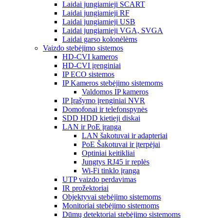
Laidai jungiamieji SCART
Laidai jungiamieji RF
Laidai jungiamieji USB
Laidai jungiamieji VGA, SVGA
Laidai garso kolonėlėms
Vaizdo stebėjimo sistemos
HD-CVI kameros
HD-CVI įrenginiai
IP ECO sistemos
IP Kameros stebėjimo sistemoms
Valdomos IP kameros
IP Įrašymo įrenginiai NVR
Domofonai ir telefonspynės
SDD HDD kietieji diskai
LAN ir PoE įranga
LAN šakotuvai ir adapteriai
PoE Šakotuvai ir įterpėjai
Optiniai keitikliai
Jungtys RJ45 ir replės
Wi-Fi tinklo įranga
UTP vaizdo perdavimas
IR prožektoriai
Objektyvai stebėjimo sistemoms
Monitoriai stebėjimo sistemoms
Dūmų detektoriai stebėjimo sistemoms