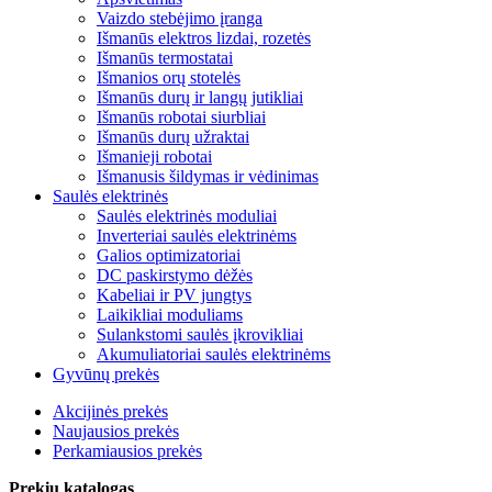
Vaizdo stebėjimo įranga
Išmanūs elektros lizdai, rozetės
Išmanūs termostatai
Išmanios orų stotelės
Išmanūs durų ir langų jutikliai
Išmanūs robotai siurbliai
Išmanūs durų užraktai
Išmanieji robotai
Išmanusis šildymas ir vėdinimas
Saulės elektrinės
Saulės elektrinės moduliai
Inverteriai saulės elektrinėms
Galios optimizatoriai
DC paskirstymo dėžės
Kabeliai ir PV jungtys
Laikikliai moduliams
Sulankstomi saulės įkrovikliai
Akumuliatoriai saulės elektrinėms
Gyvūnų prekės
Akcijinės prekės
Naujausios prekės
Perkamiausios prekės
Prekių katalogas