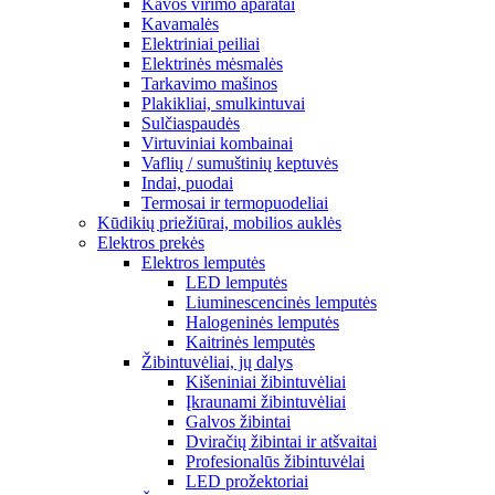
Kavos virimo aparatai
Kavamalės
Elektriniai peiliai
Elektrinės mėsmalės
Tarkavimo mašinos
Plakikliai, smulkintuvai
Sulčiaspaudės
Virtuviniai kombainai
Vaflių / sumuštinių keptuvės
Indai, puodai
Termosai ir termopuodeliai
Kūdikių priežiūrai, mobilios auklės
Elektros prekės
Elektros lemputės
LED lemputės
Liuminescencinės lemputės
Halogeninės lemputės
Kaitrinės lemputės
Žibintuvėliai, jų dalys
Kišeniniai žibintuvėliai
Įkraunami žibintuvėliai
Galvos žibintai
Dviračių žibintai ir atšvaitai
Profesionalūs žibintuvėlai
LED prožektoriai