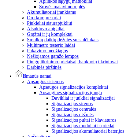
Aplinkos sąlygų matuokliai
Srovės matavimo replės
Akumuliatoriai įrankiams
Oro kompresoriai
Pjūkleliai siaurapjūkliui
Atsuktuvo antgaliai
Grąžtai ir jų komplektai
Smulkių daiktų dėžutės su stalčiukais
Multimetro testerio laidai
Pakavimo medžiagos
Nešiojamos garažo lempos
Pinigų tikrinimo prietaisai, banknotų tikrintuvai
Darbinės pirštinės
Išmanūs namai
Apsaugos sistemos
Apsaugos signalizacijos komplektai
Apsauginės signalizacijos įranga
Davikliai ir jutikliai signalizacijai
Signalizacijos sirenos
Signalizacijos centralės
Signalizacijos dėžutės
Signalizacijos pultai ir klaviatūros
Signalizacijos moduliai ir priedai
Signalizacijos akumuliatoriai baterijos
Apšvietimas