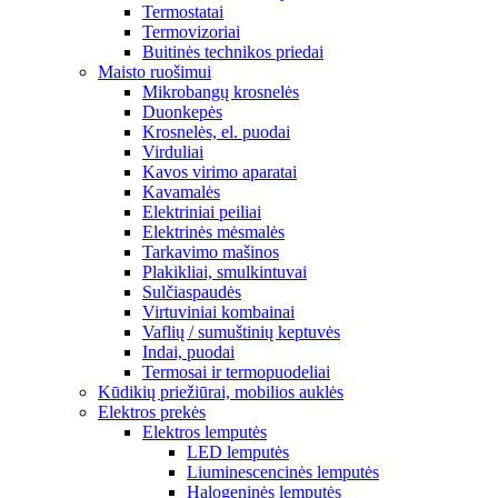
Termostatai
Termovizoriai
Buitinės technikos priedai
Maisto ruošimui
Mikrobangų krosnelės
Duonkepės
Krosnelės, el. puodai
Virduliai
Kavos virimo aparatai
Kavamalės
Elektriniai peiliai
Elektrinės mėsmalės
Tarkavimo mašinos
Plakikliai, smulkintuvai
Sulčiaspaudės
Virtuviniai kombainai
Vaflių / sumuštinių keptuvės
Indai, puodai
Termosai ir termopuodeliai
Kūdikių priežiūrai, mobilios auklės
Elektros prekės
Elektros lemputės
LED lemputės
Liuminescencinės lemputės
Halogeninės lemputės