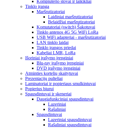
Kompiuterio stovai ir laikikliai
Tinklo įranga
Maršrutizatoriai
Laidiniai maršrutizatoriai
Belaidžiai maršrutizatoriai
Komutatoriai (switch) Šakotuvai
Tinklo antenos 4G 5G WiFi LoRa
USB WiFi adapteriai - maršrutizatoriai
LAN tinklo laidai
Tinklo įrangos priedai
Kabeliai LMR, LoRa
Išoriniai įrašymo įrenginiai
Blu-ray įrašymo įrenginiai
DVD įrašymo įrenginiai
Atminties kortelių skaitytuvai
Prezentacijų pulteliai
Laminatoriai ir popieriaus smulkintuvai
Popierius biurui
Spausdintuvai ir skeneriai
Daugiafunkciniai spausdintuvai
Lazeriniai
Rašaliniai
Spausdintuvai
Lazeriniai spausdintuvai
Rašaliniai spausdintuvai