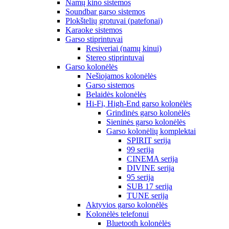
Namų kino sistemos
Soundbar garso sistemos
Plokštelių grotuvai (patefonai)
Karaoke sistemos
Garso stiprintuvai
Resiveriai (namų kinui)
Stereo stiprintuvai
Garso kolonėlės
Nešiojamos kolonėlės
Garso sistemos
Belaidės kolonėlės
Hi-Fi, High-End garso kolonėlės
Grindinės garso kolonėlės
Sieninės garso kolonėlės
Garso kolonėlių komplektai
SPIRIT serija
99 serija
CINEMA serija
DIVINE serija
95 serija
SUB 17 serija
TUNE serija
Aktyvios garso kolonėlės
Kolonėlės telefonui
Bluetooth kolonėlės