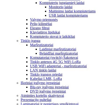
Kompiuterių jungiamieji laidai
Monitorių laidai
Maitinimo laidai kompiuteriams
USB laidai kompiuteriams
Valymo priemonės
Pelių kilimėliai
Ekranų filtrai
Klaviatūros lipdukai
Kompiuterio stovai ir laikikliai
Tinklo įranga
Maršrutizatoriai
Laidiniai maršrutizatoriai
Belaidžiai maršrutizatoriai
Komutatoriai (switch) Šakotuvai
Tinklo antenos 4G 5G WiFi LoRa
USB WiFi adapteriai - maršrutizatoriai
LAN tinklo laidai
Tinklo įrangos priedai
Kabeliai LMR, LoRa
Išoriniai įrašymo įrenginiai
Blu-ray įrašymo įrenginiai
DVD įrašymo įrenginiai
Atminties kortelių skaitytuvai
Prezentacijų pulteliai
Laminatoriai ir popieriaus smulkintuvai