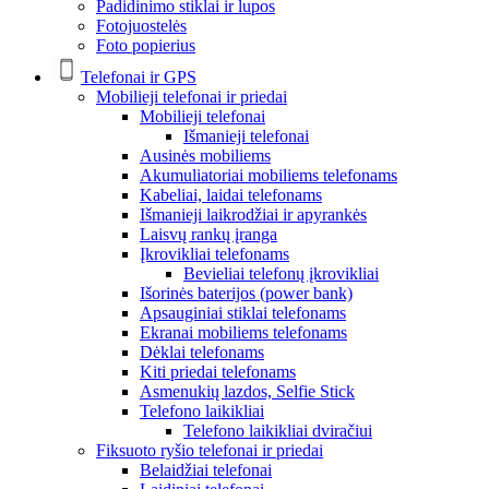
Padidinimo stiklai ir lupos
Fotojuostelės
Foto popierius
Telefonai ir GPS
Mobilieji telefonai ir priedai
Mobilieji telefonai
Išmanieji telefonai
Ausinės mobiliems
Akumuliatoriai mobiliems telefonams
Kabeliai, laidai telefonams
Išmanieji laikrodžiai ir apyrankės
Laisvų rankų įranga
Įkrovikliai telefonams
Bevieliai telefonų įkrovikliai
Išorinės baterijos (power bank)
Apsauginiai stiklai telefonams
Ekranai mobiliems telefonams
Dėklai telefonams
Kiti priedai telefonams
Asmenukių lazdos, Selfie Stick
Telefono laikikliai
Telefono laikikliai dviračiui
Fiksuoto ryšio telefonai ir priedai
Belaidžiai telefonai