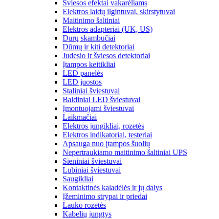
Šviesos efektai vakarėliams
Elektros laidų ilgintuvai, skirstytuvai
Maitinimo šaltiniai
Elektros adapteriai (UK, US)
Durų skambučiai
Dūmų ir kiti detektoriai
Judesio ir šviesos detektoriai
Įtampos keitikliai
LED panelės
LED juostos
Staliniai šviestuvai
Baldiniai LED šviestuvai
Įmontuojami šviestuvai
Laikmačiai
Elektros jungikliai, rozetės
Elektros indikatoriai, testeriai
Apsauga nuo įtampos šuolių
Nepertraukiamo maitinimo šaltiniai UPS
Sieniniai šviestuvai
Lubiniai šviestuvai
Saugikliai
Kontaktinės kaladėlės ir jų dalys
Įžeminimo strypai ir priedai
Lauko rozetės
Kabelių jungtys