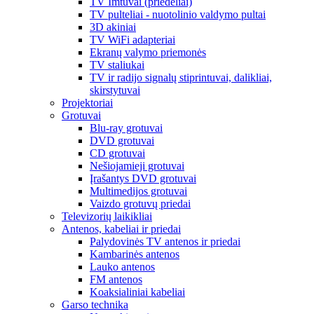
TV Imtuvai (priedėliai)
TV pulteliai - nuotolinio valdymo pultai
3D akiniai
TV WiFi adapteriai
Ekranų valymo priemonės
TV staliukai
TV ir radijo signalų stiprintuvai, dalikliai,
skirstytuvai
Projektoriai
Grotuvai
Blu-ray grotuvai
DVD grotuvai
CD grotuvai
Nešiojamieji grotuvai
Įrašantys DVD grotuvai
Multimedijos grotuvai
Vaizdo grotuvų priedai
Televizorių laikikliai
Antenos, kabeliai ir priedai
Palydovinės TV antenos ir priedai
Kambarinės antenos
Lauko antenos
FM antenos
Koaksialiniai kabeliai
Garso technika