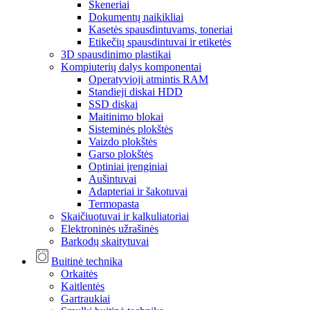
Skeneriai
Dokumentų naikikliai
Kasetės spausdintuvams, toneriai
Etikečių spausdintuvai ir etiketės
3D spausdinimo plastikai
Kompiuterių dalys komponentai
Operatyvioji atmintis RAM
Standieji diskai HDD
SSD diskai
Maitinimo blokai
Sisteminės plokštės
Vaizdo plokštės
Garso plokštės
Optiniai įrenginiai
Aušintuvai
Adapteriai ir šakotuvai
Termopasta
Skaičiuotuvai ir kalkuliatoriai
Elektroninės užrašinės
Barkodų skaitytuvai
Buitinė technika
Orkaitės
Kaitlentės
Gartraukiai