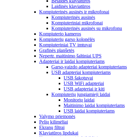
Belaidės klaviatūros
Laidinės klaviatūros
Kompiuterinės ausinės ir mikrofonai
Kompiuterinės ausinės
Kompiuteriniai mikrofonai
Kompiuterinės ausinės su mikrofonu
Kompiuterio kameros
Kompiuterių garso kolonėlės
Kompiuteriniai TV imtuvai
Grafinės planšetės
Nepertr. maitinimo šaltiniai UPS
Adapteriai ir laidai kompiuteriams
Garso-vaizdo adapteriai kompiuteriams
USB adapteriai kompiuteriams
USB šakotuvai
USB WiFi adapteriai
USB adapteriai ir kiti
Kompiuterių jungiamieji laidai
Monitorių laidai
Maitinimo laidai kompiuteriams
USB laidai kompiuteriams
Valymo priemonės
Pelių kilimėliai
Ekranų filtrai
Klaviatūros lipdukai