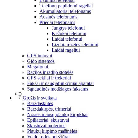
Laidiniai telefonai
Telefonų papildomi rageliai
Akumuliatoriai telefonams
Ausinės telefonams
Priedai telefonams
Jungtys telefonui
Kištukai telefonui
Laidai telefonui
Lizdai, rozetes telefonui
Laidai rageliui
GPS imtuvai
Gido sistemos
Megafonai
Racijos ir radijo stotelės
GPS sekliai ir trekeriai
Faksai ir daugiafunkciniai aparatai
Sąnaudinės medžiagos faksams
Grožis ir sveikata
Barzdaskutės
Barzdakirpės, trimeriai
Nosies ir ausų plaukų kirpikliai
Epiliatoriai, skustuvai
Skustuvai moterims
Plaukų kirpimo mašinėlės
Veido, odos priežiūrai