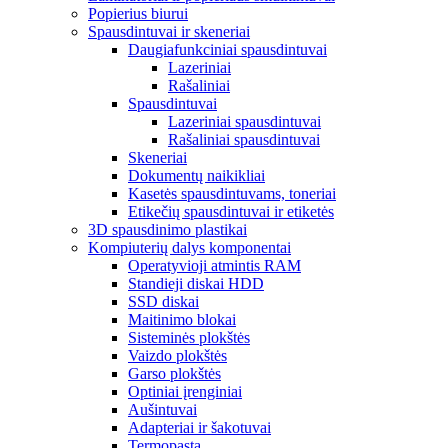
Popierius biurui
Spausdintuvai ir skeneriai
Daugiafunkciniai spausdintuvai
Lazeriniai
Rašaliniai
Spausdintuvai
Lazeriniai spausdintuvai
Rašaliniai spausdintuvai
Skeneriai
Dokumentų naikikliai
Kasetės spausdintuvams, toneriai
Etikečių spausdintuvai ir etiketės
3D spausdinimo plastikai
Kompiuterių dalys komponentai
Operatyvioji atmintis RAM
Standieji diskai HDD
SSD diskai
Maitinimo blokai
Sisteminės plokštės
Vaizdo plokštės
Garso plokštės
Optiniai įrenginiai
Aušintuvai
Adapteriai ir šakotuvai
Termopasta