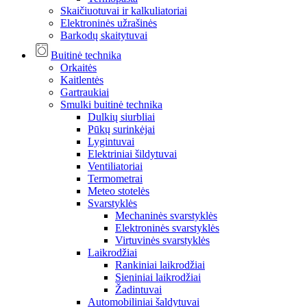
Skaičiuotuvai ir kalkuliatoriai
Elektroninės užrašinės
Barkodų skaitytuvai
Buitinė technika
Orkaitės
Kaitlentės
Gartraukiai
Smulki buitinė technika
Dulkių siurbliai
Pūkų surinkėjai
Lygintuvai
Elektriniai šildytuvai
Ventiliatoriai
Termometrai
Meteo stotelės
Svarstyklės
Mechaninės svarstyklės
Elektroninės svarstyklės
Virtuvinės svarstyklės
Laikrodžiai
Rankiniai laikrodžiai
Sieniniai laikrodžiai
Žadintuvai
Automobiliniai šaldytuvai