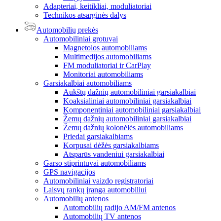
Adapteriai, keitikliai, moduliatoriai
Technikos atsarginės dalys
Automobilių prekės
Automobiliniai grotuvai
Magnetolos automobiliams
Multimedijos automobiliams
FM moduliatoriai ir CarPlay
Monitoriai automobiliams
Garsiakalbiai automobiliams
Aukštų dažnių automobiliniai garsiakalbiai
Koaksialiniai automobiliniai garsiakalbiai
Komponentiniai automobiliniai garsiakalbiai
Žemų dažnių automobiliniai garsiakalbiai
Žemų dažnių kolonėlės automobiliams
Priedai garsiakalbiams
Korpusai dėžės garsiakalbiams
Atsparūs vandeniui garsiakalbiai
Garso stiprintuvai automobiliams
GPS navigacijos
Automobiliniai vaizdo registratoriai
Laisvų rankų įranga automobiliui
Automobilių antenos
Automobilių radijo AM/FM antenos
Automobilių TV antenos