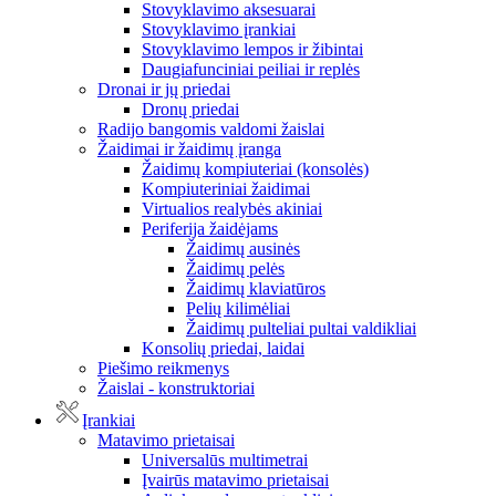
Stovyklavimo aksesuarai
Stovyklavimo įrankiai
Stovyklavimo lempos ir žibintai
Daugiafunciniai peiliai ir replės
Dronai ir jų priedai
Dronų priedai
Radijo bangomis valdomi žaislai
Žaidimai ir žaidimų įranga
Žaidimų kompiuteriai (konsolės)
Kompiuteriniai žaidimai
Virtualios realybės akiniai
Periferija žaidėjams
Žaidimų ausinės
Žaidimų pelės
Žaidimų klaviatūros
Pelių kilimėliai
Žaidimų pulteliai pultai valdikliai
Konsolių priedai, laidai
Piešimo reikmenys
Žaislai - konstruktoriai
Įrankiai
Matavimo prietaisai
Universalūs multimetrai
Įvairūs matavimo prietaisai