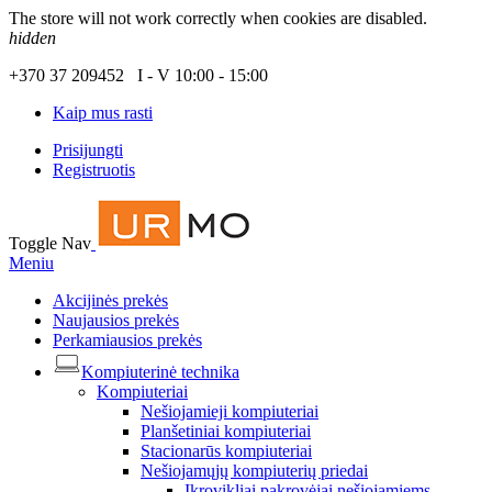
The store will not work correctly when cookies are disabled.
hidden
+370 37 209452 I - V 10:00 - 15:00
Kaip mus rasti
Prisijungti
Registruotis
Toggle Nav
Meniu
Akcijinės prekės
Naujausios prekės
Perkamiausios prekės
Kompiuterinė technika
Kompiuteriai
Nešiojamieji kompiuteriai
Planšetiniai kompiuteriai
Stacionarūs kompiuteriai
Nešiojamųjų kompiuterių priedai
Įkrovikliai pakrovėjai nešiojamiems