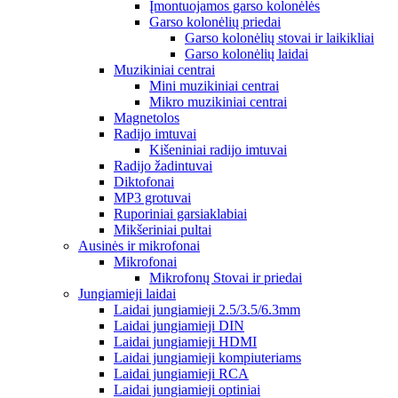
Įmontuojamos garso kolonėlės
Garso kolonėlių priedai
Garso kolonėlių stovai ir laikikliai
Garso kolonėlių laidai
Muzikiniai centrai
Mini muzikiniai centrai
Mikro muzikiniai centrai
Magnetolos
Radijo imtuvai
Kišeniniai radijo imtuvai
Radijo žadintuvai
Diktofonai
MP3 grotuvai
Ruporiniai garsiaklabiai
Mikšeriniai pultai
Ausinės ir mikrofonai
Mikrofonai
Mikrofonų Stovai ir priedai
Jungiamieji laidai
Laidai jungiamieji 2.5/3.5/6.3mm
Laidai jungiamieji DIN
Laidai jungiamieji HDMI
Laidai jungiamieji kompiuteriams
Laidai jungiamieji RCA
Laidai jungiamieji optiniai