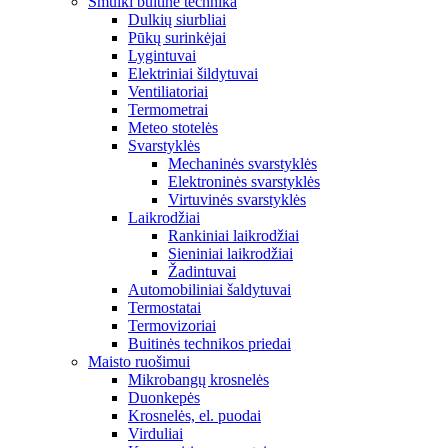
Smulki buitinė technika
Dulkių siurbliai
Pūkų surinkėjai
Lygintuvai
Elektriniai šildytuvai
Ventiliatoriai
Termometrai
Meteo stotelės
Svarstyklės
Mechaninės svarstyklės
Elektroninės svarstyklės
Virtuvinės svarstyklės
Laikrodžiai
Rankiniai laikrodžiai
Sieniniai laikrodžiai
Žadintuvai
Automobiliniai šaldytuvai
Termostatai
Termovizoriai
Buitinės technikos priedai
Maisto ruošimui
Mikrobangų krosnelės
Duonkepės
Krosnelės, el. puodai
Virduliai