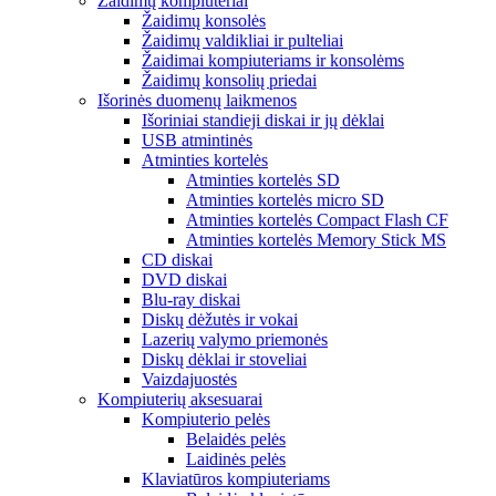
Žaidimų kompiuteriai
Žaidimų konsolės
Žaidimų valdikliai ir pulteliai
Žaidimai kompiuteriams ir konsolėms
Žaidimų konsolių priedai
Išorinės duomenų laikmenos
Išoriniai standieji diskai ir jų dėklai
USB atmintinės
Atminties kortelės
Atminties kortelės SD
Atminties kortelės micro SD
Atminties kortelės Compact Flash CF
Atminties kortelės Memory Stick MS
CD diskai
DVD diskai
Blu-ray diskai
Diskų dėžutės ir vokai
Lazerių valymo priemonės
Diskų dėklai ir stoveliai
Vaizdajuostės
Kompiuterių aksesuarai
Kompiuterio pelės
Belaidės pelės
Laidinės pelės
Klaviatūros kompiuteriams