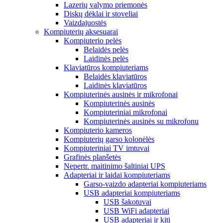
Lazerių valymo priemonės
Diskų dėklai ir stoveliai
Vaizdajuostės
Kompiuterių aksesuarai
Kompiuterio pelės
Belaidės pelės
Laidinės pelės
Klaviatūros kompiuteriams
Belaidės klaviatūros
Laidinės klaviatūros
Kompiuterinės ausinės ir mikrofonai
Kompiuterinės ausinės
Kompiuteriniai mikrofonai
Kompiuterinės ausinės su mikrofonu
Kompiuterio kameros
Kompiuterių garso kolonėlės
Kompiuteriniai TV imtuvai
Grafinės planšetės
Nepertr. maitinimo šaltiniai UPS
Adapteriai ir laidai kompiuteriams
Garso-vaizdo adapteriai kompiuteriams
USB adapteriai kompiuteriams
USB šakotuvai
USB WiFi adapteriai
USB adapteriai ir kiti