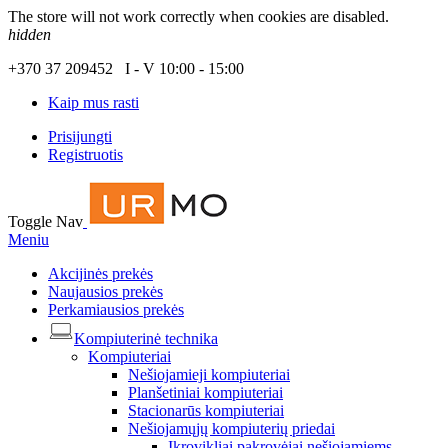
The store will not work correctly when cookies are disabled.
hidden
+370 37 209452 I - V 10:00 - 15:00
Kaip mus rasti
Prisijungti
Registruotis
Toggle Nav
Meniu
Akcijinės prekės
Naujausios prekės
Perkamiausios prekės
Kompiuterinė technika
Kompiuteriai
Nešiojamieji kompiuteriai
Planšetiniai kompiuteriai
Stacionarūs kompiuteriai
Nešiojamųjų kompiuterių priedai
Įkrovikliai pakrovėjai nešiojamiems