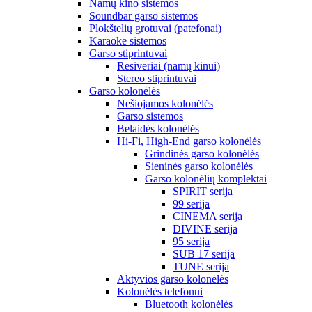
Namų kino sistemos
Soundbar garso sistemos
Plokštelių grotuvai (patefonai)
Karaoke sistemos
Garso stiprintuvai
Resiveriai (namų kinui)
Stereo stiprintuvai
Garso kolonėlės
Nešiojamos kolonėlės
Garso sistemos
Belaidės kolonėlės
Hi-Fi, High-End garso kolonėlės
Grindinės garso kolonėlės
Sieninės garso kolonėlės
Garso kolonėlių komplektai
SPIRIT serija
99 serija
CINEMA serija
DIVINE serija
95 serija
SUB 17 serija
TUNE serija
Aktyvios garso kolonėlės
Kolonėlės telefonui
Bluetooth kolonėlės