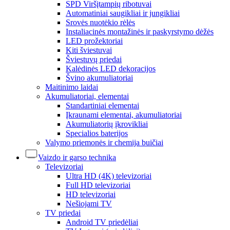
SPD Viršįtampių ribotuvai
Automatiniai saugikliai ir jungikliai
Srovės nuotėkio rėlės
Instaliacinės montažinės ir paskyrstymo dėžės
LED prožektoriai
Kiti šviestuvai
Šviestuvų priedai
Kalėdinės LED dekoracijos
Švino akumuliatoriai
Maitinimo laidai
Akumuliatoriai, elementai
Standartiniai elementai
Įkraunami elementai, akumuliatoriai
Akumuliatorių įkrovikliai
Specialios baterijos
Valymo priemonės ir chemija buičiai
Vaizdo ir garso technika
Televizoriai
Ultra HD (4K) televizoriai
Full HD televizoriai
HD televizoriai
Nešiojami TV
TV priedai
Android TV priedėliai