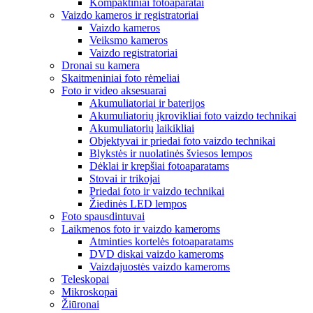
Kompaktiniai fotoaparatai
Vaizdo kameros ir registratoriai
Vaizdo kameros
Veiksmo kameros
Vaizdo registratoriai
Dronai su kamera
Skaitmeniniai foto rėmeliai
Foto ir video aksesuarai
Akumuliatoriai ir baterijos
Akumuliatorių įkrovikliai foto vaizdo technikai
Akumuliatorių laikikliai
Objektyvai ir priedai foto vaizdo technikai
Blykstės ir nuolatinės šviesos lempos
Dėklai ir krepšiai fotoaparatams
Stovai ir trikojai
Priedai foto ir vaizdo technikai
Žiedinės LED lempos
Foto spausdintuvai
Laikmenos foto ir vaizdo kameroms
Atminties kortelės fotoaparatams
DVD diskai vaizdo kameroms
Vaizdajuostės vaizdo kameroms
Teleskopai
Mikroskopai
Žiūronai