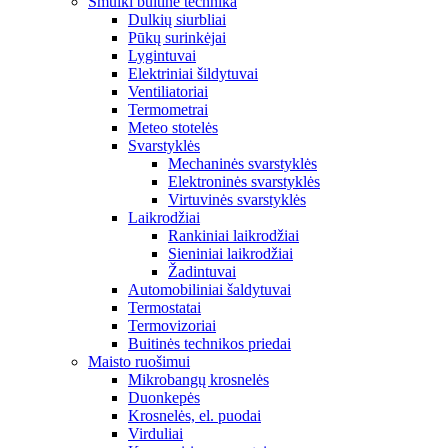
Smulki buitinė technika
Dulkių siurbliai
Pūkų surinkėjai
Lygintuvai
Elektriniai šildytuvai
Ventiliatoriai
Termometrai
Meteo stotelės
Svarstyklės
Mechaninės svarstyklės
Elektroninės svarstyklės
Virtuvinės svarstyklės
Laikrodžiai
Rankiniai laikrodžiai
Sieniniai laikrodžiai
Žadintuvai
Automobiliniai šaldytuvai
Termostatai
Termovizoriai
Buitinės technikos priedai
Maisto ruošimui
Mikrobangų krosnelės
Duonkepės
Krosnelės, el. puodai
Virduliai