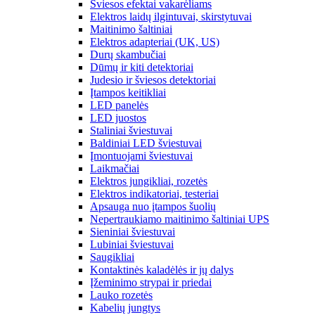
Šviesos efektai vakarėliams
Elektros laidų ilgintuvai, skirstytuvai
Maitinimo šaltiniai
Elektros adapteriai (UK, US)
Durų skambučiai
Dūmų ir kiti detektoriai
Judesio ir šviesos detektoriai
Įtampos keitikliai
LED panelės
LED juostos
Staliniai šviestuvai
Baldiniai LED šviestuvai
Įmontuojami šviestuvai
Laikmačiai
Elektros jungikliai, rozetės
Elektros indikatoriai, testeriai
Apsauga nuo įtampos šuolių
Nepertraukiamo maitinimo šaltiniai UPS
Sieniniai šviestuvai
Lubiniai šviestuvai
Saugikliai
Kontaktinės kaladėlės ir jų dalys
Įžeminimo strypai ir priedai
Lauko rozetės
Kabelių jungtys