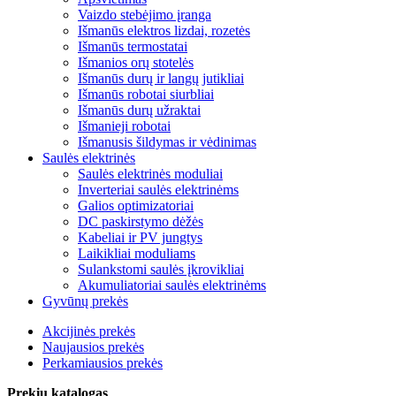
Vaizdo stebėjimo įranga
Išmanūs elektros lizdai, rozetės
Išmanūs termostatai
Išmanios orų stotelės
Išmanūs durų ir langų jutikliai
Išmanūs robotai siurbliai
Išmanūs durų užraktai
Išmanieji robotai
Išmanusis šildymas ir vėdinimas
Saulės elektrinės
Saulės elektrinės moduliai
Inverteriai saulės elektrinėms
Galios optimizatoriai
DC paskirstymo dėžės
Kabeliai ir PV jungtys
Laikikliai moduliams
Sulankstomi saulės įkrovikliai
Akumuliatoriai saulės elektrinėms
Gyvūnų prekės
Akcijinės prekės
Naujausios prekės
Perkamiausios prekės
Prekių katalogas