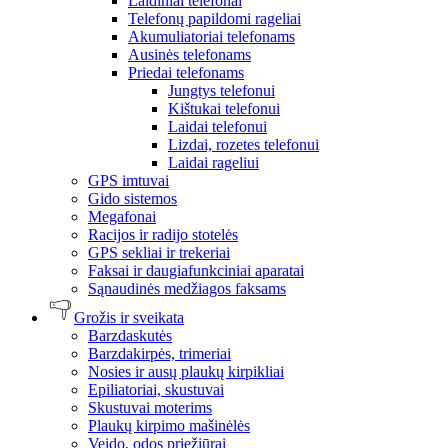
Laidiniai telefonai
Telefonų papildomi rageliai
Akumuliatoriai telefonams
Ausinės telefonams
Priedai telefonams
Jungtys telefonui
Kištukai telefonui
Laidai telefonui
Lizdai, rozetes telefonui
Laidai rageliui
GPS imtuvai
Gido sistemos
Megafonai
Racijos ir radijo stotelės
GPS sekliai ir trekeriai
Faksai ir daugiafunkciniai aparatai
Sąnaudinės medžiagos faksams
Grožis ir sveikata
Barzdaskutės
Barzdakirpės, trimeriai
Nosies ir ausų plaukų kirpikliai
Epiliatoriai, skustuvai
Skustuvai moterims
Plaukų kirpimo mašinėlės
Veido, odos priežiūrai