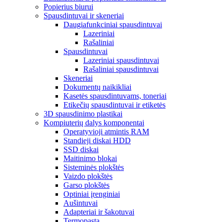
Popierius biurui
Spausdintuvai ir skeneriai
Daugiafunkciniai spausdintuvai
Lazeriniai
Rašaliniai
Spausdintuvai
Lazeriniai spausdintuvai
Rašaliniai spausdintuvai
Skeneriai
Dokumentų naikikliai
Kasetės spausdintuvams, toneriai
Etikečių spausdintuvai ir etiketės
3D spausdinimo plastikai
Kompiuterių dalys komponentai
Operatyvioji atmintis RAM
Standieji diskai HDD
SSD diskai
Maitinimo blokai
Sisteminės plokštės
Vaizdo plokštės
Garso plokštės
Optiniai įrenginiai
Aušintuvai
Adapteriai ir šakotuvai
Termopasta