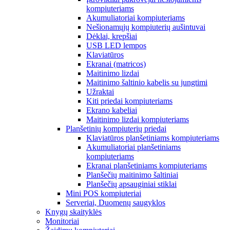
kompiuteriams
Akumuliatoriai kompiuteriams
Nešionamųjų kompiuterių aušintuvai
Dėklai, krepšiai
USB LED lempos
Klaviatūros
Ekranai (matricos)
Maitinimo lizdai
Maitinimo šaltinio kabelis su jungtimi
Užraktai
Kiti priedai kompiuteriams
Ekrano kabeliai
Maitinimo lizdai kompiuteriams
Planšetinių kompiuterių priedai
Klaviatūros planšetiniams kompiuteriams
Akumuliatoriai planšetiniams
kompiuteriams
Ekranai planšetiniams kompiuteriams
Planšečių maitinimo šaltiniai
Planšečių apsauginiai stiklai
Mini POS kompiuteriai
Serveriai, Duomenų saugyklos
Knygų skaityklės
Monitoriai