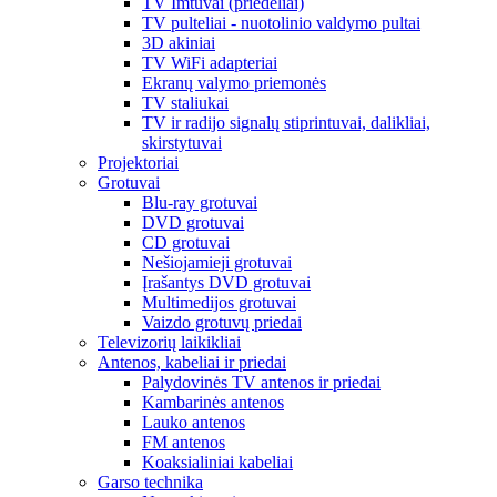
TV Imtuvai (priedėliai)
TV pulteliai - nuotolinio valdymo pultai
3D akiniai
TV WiFi adapteriai
Ekranų valymo priemonės
TV staliukai
TV ir radijo signalų stiprintuvai, dalikliai,
skirstytuvai
Projektoriai
Grotuvai
Blu-ray grotuvai
DVD grotuvai
CD grotuvai
Nešiojamieji grotuvai
Įrašantys DVD grotuvai
Multimedijos grotuvai
Vaizdo grotuvų priedai
Televizorių laikikliai
Antenos, kabeliai ir priedai
Palydovinės TV antenos ir priedai
Kambarinės antenos
Lauko antenos
FM antenos
Koaksialiniai kabeliai
Garso technika