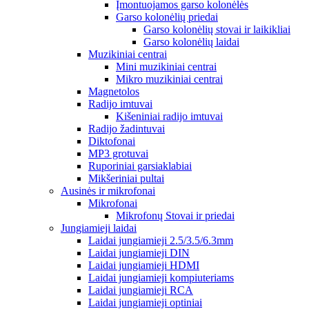
Įmontuojamos garso kolonėlės
Garso kolonėlių priedai
Garso kolonėlių stovai ir laikikliai
Garso kolonėlių laidai
Muzikiniai centrai
Mini muzikiniai centrai
Mikro muzikiniai centrai
Magnetolos
Radijo imtuvai
Kišeniniai radijo imtuvai
Radijo žadintuvai
Diktofonai
MP3 grotuvai
Ruporiniai garsiaklabiai
Mikšeriniai pultai
Ausinės ir mikrofonai
Mikrofonai
Mikrofonų Stovai ir priedai
Jungiamieji laidai
Laidai jungiamieji 2.5/3.5/6.3mm
Laidai jungiamieji DIN
Laidai jungiamieji HDMI
Laidai jungiamieji kompiuteriams
Laidai jungiamieji RCA
Laidai jungiamieji optiniai