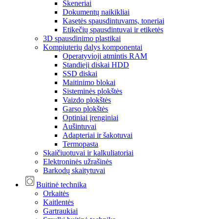
Skeneriai
Dokumentų naikikliai
Kasetės spausdintuvams, toneriai
Etikečių spausdintuvai ir etiketės
3D spausdinimo plastikai
Kompiuterių dalys komponentai
Operatyvioji atmintis RAM
Standieji diskai HDD
SSD diskai
Maitinimo blokai
Sisteminės plokštės
Vaizdo plokštės
Garso plokštės
Optiniai įrenginiai
Aušintuvai
Adapteriai ir šakotuvai
Termopasta
Skaičiuotuvai ir kalkuliatoriai
Elektroninės užrašinės
Barkodų skaitytuvai
Buitinė technika
Orkaitės
Kaitlentės
Gartraukiai