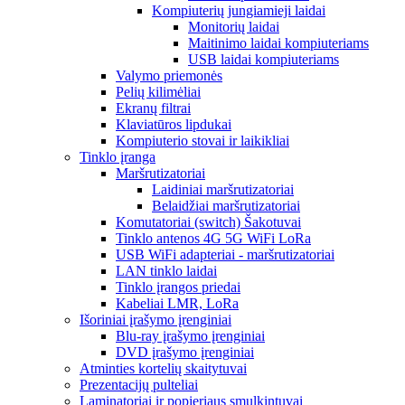
Kompiuterių jungiamieji laidai
Monitorių laidai
Maitinimo laidai kompiuteriams
USB laidai kompiuteriams
Valymo priemonės
Pelių kilimėliai
Ekranų filtrai
Klaviatūros lipdukai
Kompiuterio stovai ir laikikliai
Tinklo įranga
Maršrutizatoriai
Laidiniai maršrutizatoriai
Belaidžiai maršrutizatoriai
Komutatoriai (switch) Šakotuvai
Tinklo antenos 4G 5G WiFi LoRa
USB WiFi adapteriai - maršrutizatoriai
LAN tinklo laidai
Tinklo įrangos priedai
Kabeliai LMR, LoRa
Išoriniai įrašymo įrenginiai
Blu-ray įrašymo įrenginiai
DVD įrašymo įrenginiai
Atminties kortelių skaitytuvai
Prezentacijų pulteliai
Laminatoriai ir popieriaus smulkintuvai