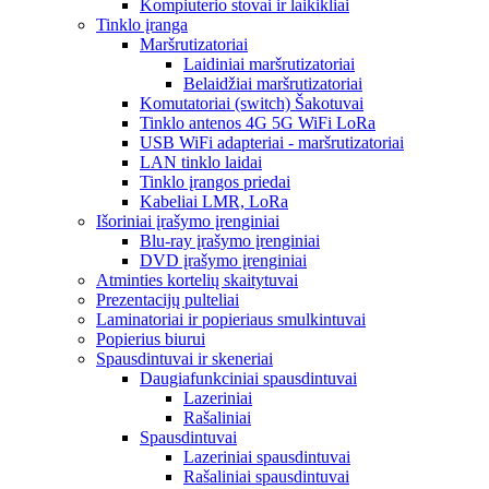
Kompiuterio stovai ir laikikliai
Tinklo įranga
Maršrutizatoriai
Laidiniai maršrutizatoriai
Belaidžiai maršrutizatoriai
Komutatoriai (switch) Šakotuvai
Tinklo antenos 4G 5G WiFi LoRa
USB WiFi adapteriai - maršrutizatoriai
LAN tinklo laidai
Tinklo įrangos priedai
Kabeliai LMR, LoRa
Išoriniai įrašymo įrenginiai
Blu-ray įrašymo įrenginiai
DVD įrašymo įrenginiai
Atminties kortelių skaitytuvai
Prezentacijų pulteliai
Laminatoriai ir popieriaus smulkintuvai
Popierius biurui
Spausdintuvai ir skeneriai
Daugiafunkciniai spausdintuvai
Lazeriniai
Rašaliniai
Spausdintuvai
Lazeriniai spausdintuvai
Rašaliniai spausdintuvai