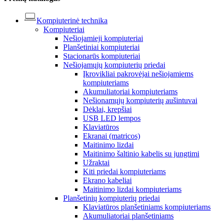
Kompiuterinė technika
Kompiuteriai
Nešiojamieji kompiuteriai
Planšetiniai kompiuteriai
Stacionarūs kompiuteriai
Nešiojamųjų kompiuterių priedai
Įkrovikliai pakrovėjai nešiojamiems
kompiuteriams
Akumuliatoriai kompiuteriams
Nešionamųjų kompiuterių aušintuvai
Dėklai, krepšiai
USB LED lempos
Klaviatūros
Ekranai (matricos)
Maitinimo lizdai
Maitinimo šaltinio kabelis su jungtimi
Užraktai
Kiti priedai kompiuteriams
Ekrano kabeliai
Maitinimo lizdai kompiuteriams
Planšetinių kompiuterių priedai
Klaviatūros planšetiniams kompiuteriams
Akumuliatoriai planšetiniams