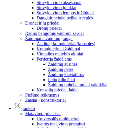
Stovyklavimo aksesuarai
Stovyklavimo įrankiai
Stovyklavimo lempos ir žibintai
Daugiafunciniai peiliai ir replės
Dronai ir jų priedai
Dronų priedai
Radijo bangomis valdomi žaislai
Žaidimai ir žaidimų įranga
Žaidimų kompiuteriai (konsolės)
Kompiuteriniai žaidimai
Virtualios realybės akiniai
Periferija žaidėjams
Žaidimų ausinės
Žaidimų pelės
Žaidimų klaviatūros
Pelių kilimėliai
Žaidimų pulteliai pultai valdikliai
Konsolių priedai, laidai
Piešimo reikmenys
Žaislai - konstruktoriai
Įrankiai
Matavimo prietaisai
Universalūs multimetrai
Įvairūs matavimo prietaisai