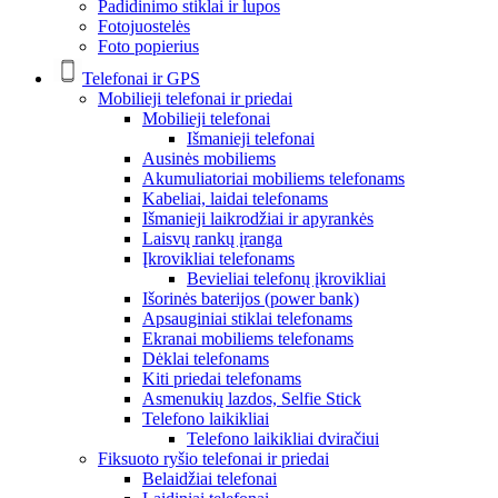
Padidinimo stiklai ir lupos
Fotojuostelės
Foto popierius
Telefonai ir GPS
Mobilieji telefonai ir priedai
Mobilieji telefonai
Išmanieji telefonai
Ausinės mobiliems
Akumuliatoriai mobiliems telefonams
Kabeliai, laidai telefonams
Išmanieji laikrodžiai ir apyrankės
Laisvų rankų įranga
Įkrovikliai telefonams
Bevieliai telefonų įkrovikliai
Išorinės baterijos (power bank)
Apsauginiai stiklai telefonams
Ekranai mobiliems telefonams
Dėklai telefonams
Kiti priedai telefonams
Asmenukių lazdos, Selfie Stick
Telefono laikikliai
Telefono laikikliai dviračiui
Fiksuoto ryšio telefonai ir priedai
Belaidžiai telefonai