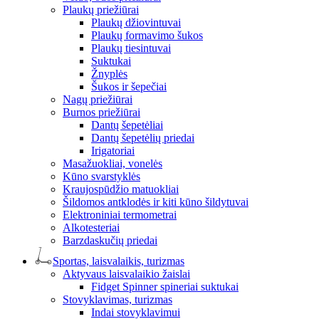
Plaukų priežiūrai
Plaukų džiovintuvai
Plaukų formavimo šukos
Plaukų tiesintuvai
Suktukai
Žnyplės
Šukos ir šepečiai
Nagų priežiūrai
Burnos priežiūrai
Dantų šepetėliai
Dantų šepetėlių priedai
Irigatoriai
Masažuokliai, vonelės
Kūno svarstyklės
Kraujospūdžio matuokliai
Šildomos antklodės ir kiti kūno šildytuvai
Elektroniniai termometrai
Alkotesteriai
Barzdaskučių priedai
Sportas, laisvalaikis, turizmas
Aktyvaus laisvalaikio žaislai
Fidget Spinner spineriai suktukai
Stovyklavimas, turizmas
Indai stovyklavimui