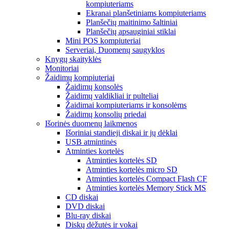
kompiuteriams
Ekranai planšetiniams kompiuteriams
Planšečių maitinimo šaltiniai
Planšečių apsauginiai stiklai
Mini POS kompiuteriai
Serveriai, Duomenų saugyklos
Knygų skaityklės
Monitoriai
Žaidimų kompiuteriai
Žaidimų konsolės
Žaidimų valdikliai ir pulteliai
Žaidimai kompiuteriams ir konsolėms
Žaidimų konsolių priedai
Išorinės duomenų laikmenos
Išoriniai standieji diskai ir jų dėklai
USB atmintinės
Atminties kortelės
Atminties kortelės SD
Atminties kortelės micro SD
Atminties kortelės Compact Flash CF
Atminties kortelės Memory Stick MS
CD diskai
DVD diskai
Blu-ray diskai
Diskų dėžutės ir vokai