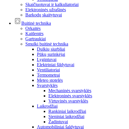
Skaičiuotuvai ir kalkuliatoriai
Elektroninės užrašinės
Barkodų skaitytuvai
Buitinė technika
Orkaitės
Kaitlentės
Gartraukiai
Smulki buitinė technika
Dulkių siurbliai
Pūkų surinkėjai
Lygintuvai
Elektriniai šildytuvai
Ventiliatoriai
Termometrai
Meteo stotelės
Svarstyklės
Mechaninės svarstyklės
Elektroninės svarstyklės
Virtuvinės svarstyklės
Laikrodžiai
Rankiniai laikrodžiai
Sieniniai laikrodžiai
Žadintuvai
Automobiliniai šaldytuvai