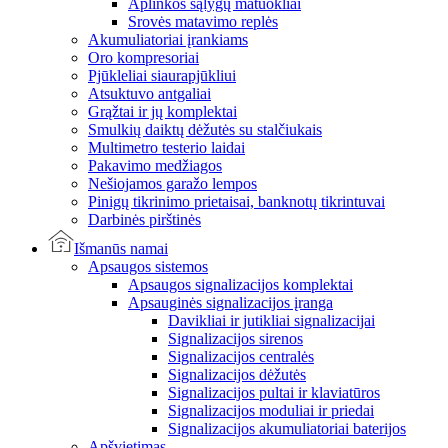
Aplinkos sąlygų matuokliai
Srovės matavimo replės
Akumuliatoriai įrankiams
Oro kompresoriai
Pjūkleliai siaurapjūkliui
Atsuktuvo antgaliai
Grąžtai ir jų komplektai
Smulkių daiktų dėžutės su stalčiukais
Multimetro testerio laidai
Pakavimo medžiagos
Nešiojamos garažo lempos
Pinigų tikrinimo prietaisai, banknotų tikrintuvai
Darbinės pirštinės
Išmanūs namai
Apsaugos sistemos
Apsaugos signalizacijos komplektai
Apsauginės signalizacijos įranga
Davikliai ir jutikliai signalizacijai
Signalizacijos sirenos
Signalizacijos centralės
Signalizacijos dėžutės
Signalizacijos pultai ir klaviatūros
Signalizacijos moduliai ir priedai
Signalizacijos akumuliatoriai baterijos
Apšvietimas