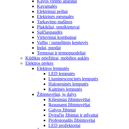
Kavos virimo aparatai
Kavamalės
Elektriniai peiliai
Elektrinės mėsmalės
Tarkavimo mašinos
Plakikliai, smulkintuvai
Sulčiaspaudės
Virtuviniai kombainai
Vaflių / sumuštinių keptuvės
Indai, puodai
Termosai ir termopuodeliai
Kūdikių priežiūrai, mobilios auklės
Elektros prekės
Elektros lemputės
LED lemputės
Liuminescencinės lemputės
Halogeninės lemputės
Kaitrinės lemputės
Žibintuvėliai, jų dalys
Kišeniniai žibintuvėliai
Įkraunami žibintuvėliai
Galvos žibintai
Dviračių žibintai ir atšvaitai
Profesionalūs žibintuvėlai
LED prožektoriai