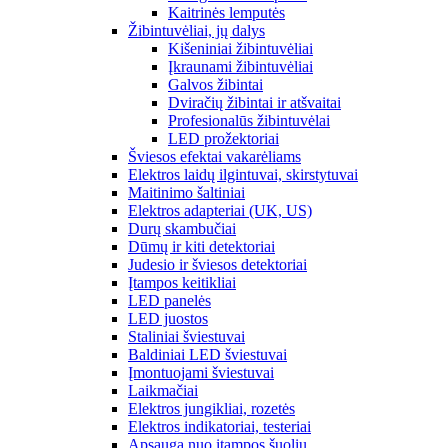
Kaitrinės lemputės
Žibintuvėliai, jų dalys
Kišeniniai žibintuvėliai
Įkraunami žibintuvėliai
Galvos žibintai
Dviračių žibintai ir atšvaitai
Profesionalūs žibintuvėlai
LED prožektoriai
Šviesos efektai vakarėliams
Elektros laidų ilgintuvai, skirstytuvai
Maitinimo šaltiniai
Elektros adapteriai (UK, US)
Durų skambučiai
Dūmų ir kiti detektoriai
Judesio ir šviesos detektoriai
Įtampos keitikliai
LED panelės
LED juostos
Staliniai šviestuvai
Baldiniai LED šviestuvai
Įmontuojami šviestuvai
Laikmačiai
Elektros jungikliai, rozetės
Elektros indikatoriai, testeriai
Apsauga nuo įtampos šuolių