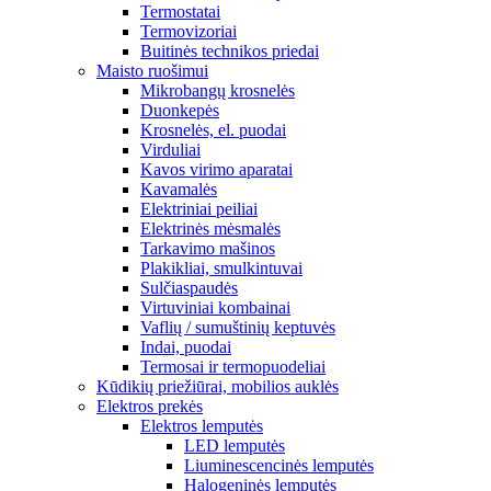
Termostatai
Termovizoriai
Buitinės technikos priedai
Maisto ruošimui
Mikrobangų krosnelės
Duonkepės
Krosnelės, el. puodai
Virduliai
Kavos virimo aparatai
Kavamalės
Elektriniai peiliai
Elektrinės mėsmalės
Tarkavimo mašinos
Plakikliai, smulkintuvai
Sulčiaspaudės
Virtuviniai kombainai
Vaflių / sumuštinių keptuvės
Indai, puodai
Termosai ir termopuodeliai
Kūdikių priežiūrai, mobilios auklės
Elektros prekės
Elektros lemputės
LED lemputės
Liuminescencinės lemputės
Halogeninės lemputės