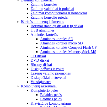
Žaidimų kompiuteriai
Žaidimų konsolės
Žaidimų valdikliai ir pulteliai
Žaidimai kompiuteriams ir konsolėms
Žaidimų konsolių priedai
Išorinės duomenų laikmenos
Išoriniai standieji diskai ir jų dėklai
USB atmintinės
Atminties kortelės
Atminties kortelės SD
Atminties kortelės micro SD
Atminties kortelės Compact Flash CF
Atminties kortelės Memory Stick MS
CD diskai
DVD diskai
Blu-ray diskai
Diskų dėžutės ir vokai
Lazerių valymo priemonės
Diskų dėklai ir stoveliai
Vaizdajuostės
Kompiuterių aksesuarai
Kompiuterio pelės
Belaidės pelės
Laidinės pelės
Klaviatūros kompiuteriams