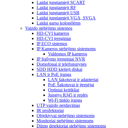
Laidai jungiamieji SCART
Laidai jungiamieji RF
Laidai jungiamieji USB
Laidai jungiamieji VGA, SVGA
Laidai garso kolonėlėms
Vaizdo stebėjimo sistemos
HD-CVI kameros
HD-CVI įrenginiai
IP ECO sistemos
IP Kameros stebėjimo sistemoms
Valdomos IP kameros
IP Įrašymo įrenginiai NVR
Domofonai ir telefonspynės
SDD HDD kietieji diskai
LAN ir PoE įranga
LAN šakotuvai ir adapteriai
PoE Šakotuvai ir įterpėjai
Optiniai keitikliai
Jungtys RJ45 ir replės
Wi-Fi tinklo įranga
UTP vaizdo perdavimas
IR prožektoriai
Objektyvai stebėjimo sistemoms
Monitoriai stebėjimo sistemoms
Dūmų detektoriai stebėjimo sistemoms