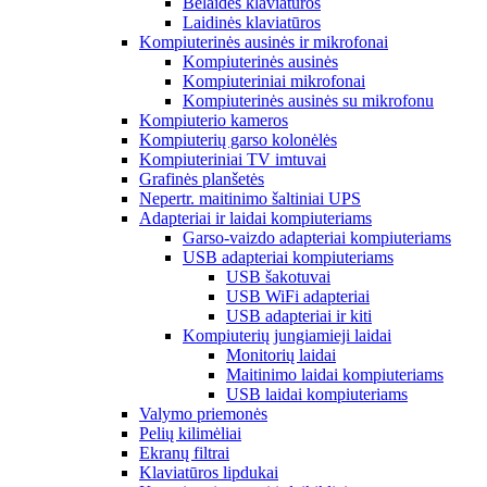
Belaidės klaviatūros
Laidinės klaviatūros
Kompiuterinės ausinės ir mikrofonai
Kompiuterinės ausinės
Kompiuteriniai mikrofonai
Kompiuterinės ausinės su mikrofonu
Kompiuterio kameros
Kompiuterių garso kolonėlės
Kompiuteriniai TV imtuvai
Grafinės planšetės
Nepertr. maitinimo šaltiniai UPS
Adapteriai ir laidai kompiuteriams
Garso-vaizdo adapteriai kompiuteriams
USB adapteriai kompiuteriams
USB šakotuvai
USB WiFi adapteriai
USB adapteriai ir kiti
Kompiuterių jungiamieji laidai
Monitorių laidai
Maitinimo laidai kompiuteriams
USB laidai kompiuteriams
Valymo priemonės
Pelių kilimėliai
Ekranų filtrai
Klaviatūros lipdukai