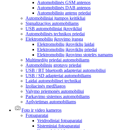
Automobilinės GSM antenos
Automobilinės DAB antenos
Automobilinių antenų priedai
Automobiliniai įtampos keitikliai
Signalizacijos automobiliams
USB automobiliniai įkrovikliai
Automobilinės technikos priedai
Elektromobilių įkrovimo įranga
Elektromobilių įkroviklių laidai
Elektromobilių įkroviklių priedai
Elektromobilių įkrovimo stotelės namams
Multimedijų priedai automobiliams
Automobilinių grotuvų priedai
USB / BT bluetooth adapteriai automobiliui
USB / SD adapteriai automobiliams
Laidai automobilinei technikai
Izoliacinės medžiagos
Valymo priemonės automobiliui
Parkavimo sistemos automobiliams
Apšvietimas automobiliams
Foto ir video kameros
Fotoaparatai
Veidrodiniai fotoaparatai
Sisteminiai fotoaparatai