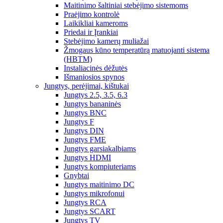
Maitinimo šaltiniai stebėjimo sistemoms
Praėjimo kontrolė
Laikikliai kameroms
Priedai ir Įrankiai
Stebėjimo kamerų muliažai
Žmogaus kūno temperatūrą matuojanti sistema
(HBTM)
Instaliacinės dėžutės
Išmaniosios spynos
Jungtys, perėjimai, kištukai
Jungtys 2.5, 3.5, 6.3
Jungtys bananinės
Jungtys BNC
Jungtys F
Jungtys DIN
Jungtys FME
Jungtys garsiakalbiams
Jungtys HDMI
Jungtys kompiuteriams
Gnybtai
Jungtys maitinimo DC
Jungtys mikrofonui
Jungtys RCA
Jungtys SCART
Jungtys TV