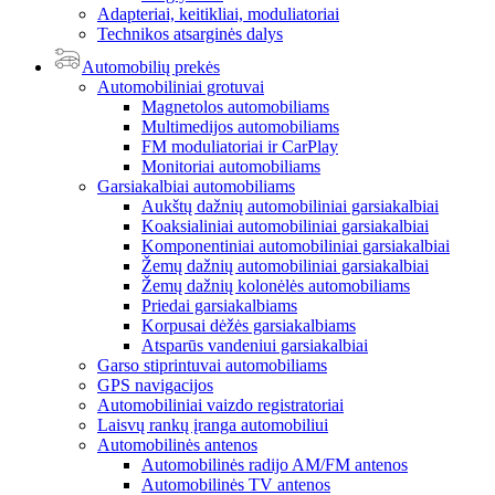
Adapteriai, keitikliai, moduliatoriai
Technikos atsarginės dalys
Automobilių prekės
Automobiliniai grotuvai
Magnetolos automobiliams
Multimedijos automobiliams
FM moduliatoriai ir CarPlay
Monitoriai automobiliams
Garsiakalbiai automobiliams
Aukštų dažnių automobiliniai garsiakalbiai
Koaksialiniai automobiliniai garsiakalbiai
Komponentiniai automobiliniai garsiakalbiai
Žemų dažnių automobiliniai garsiakalbiai
Žemų dažnių kolonėlės automobiliams
Priedai garsiakalbiams
Korpusai dėžės garsiakalbiams
Atsparūs vandeniui garsiakalbiai
Garso stiprintuvai automobiliams
GPS navigacijos
Automobiliniai vaizdo registratoriai
Laisvų rankų įranga automobiliui
Automobilinės antenos
Automobilinės radijo AM/FM antenos
Automobilinės TV antenos