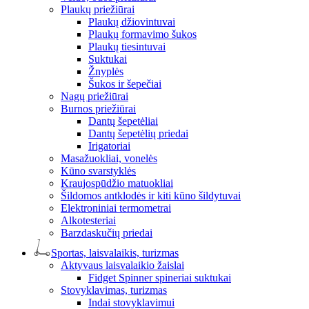
Plaukų priežiūrai
Plaukų džiovintuvai
Plaukų formavimo šukos
Plaukų tiesintuvai
Suktukai
Žnyplės
Šukos ir šepečiai
Nagų priežiūrai
Burnos priežiūrai
Dantų šepetėliai
Dantų šepetėlių priedai
Irigatoriai
Masažuokliai, vonelės
Kūno svarstyklės
Kraujospūdžio matuokliai
Šildomos antklodės ir kiti kūno šildytuvai
Elektroniniai termometrai
Alkotesteriai
Barzdaskučių priedai
Sportas, laisvalaikis, turizmas
Aktyvaus laisvalaikio žaislai
Fidget Spinner spineriai suktukai
Stovyklavimas, turizmas
Indai stovyklavimui