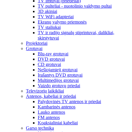
TV Imtuvai (priedėliai)
TV pulteliai - nuotolinio valdymo pultai
3D akiniai
TV WiFi adapteriai
Ekranų valymo priemonės
TV staliukai
TV ir radijo signalų stiprintuvai, dalikliai,
skirstytuvai
Projektoriai
Grotuvai
Blu-ray grotuvai
DVD grotuvai
CD grotuvai
Nešiojamieji grotuvai
Įrašantys DVD grotuvai
Multimedijos grotuvai
Vaizdo grotuvų priedai
Televizorių laikikliai
Antenos, kabeliai ir priedai
Palydovinės TV antenos ir priedai
Kambarinės antenos
Lauko antenos
FM antenos
Koaksialiniai kabeliai
Garso technika