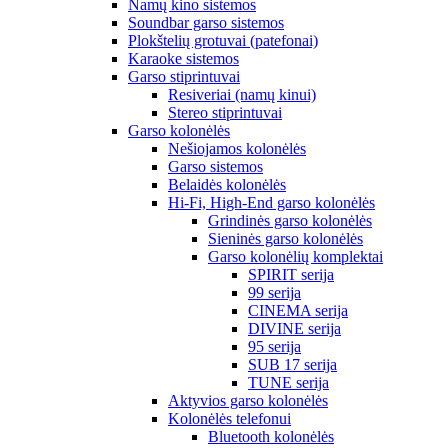
Namų kino sistemos
Soundbar garso sistemos
Plokštelių grotuvai (patefonai)
Karaoke sistemos
Garso stiprintuvai
Resiveriai (namų kinui)
Stereo stiprintuvai
Garso kolonėlės
Nešiojamos kolonėlės
Garso sistemos
Belaidės kolonėlės
Hi-Fi, High-End garso kolonėlės
Grindinės garso kolonėlės
Sieninės garso kolonėlės
Garso kolonėlių komplektai
SPIRIT serija
99 serija
CINEMA serija
DIVINE serija
95 serija
SUB 17 serija
TUNE serija
Aktyvios garso kolonėlės
Kolonėlės telefonui
Bluetooth kolonėlės