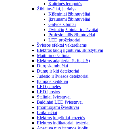
Kaitrinės lemputės
Žibintuvėliai, jų dalys
Kišeniniai žibintuvėliai
Įkraunami žibintuvėliai
Galvos žibintai
Dviračių žibintai ir atšvaitai
Profesionalūs žibintuvėlai
LED prožektoriai
Šviesos efektai vakarėliams
Elektros laidų ilgintuvai, skirstytuvai
Maitinimo šaltiniai
Elektros adapteriai (UK, US)
Durų skambučiai
Dūmų ir kiti detektoriai
Judesio ir šviesos detektoriai
Įtampos keitikliai
LED panelės
LED juostos
Staliniai šviestuvai
Baldiniai LED šviestuvai
Įmontuojami šviestuvai
Laikmačiai
Elektros jungikliai, rozetės
Elektros indikatoriai, testeriai
Apsauga nuo įtampos šuolių