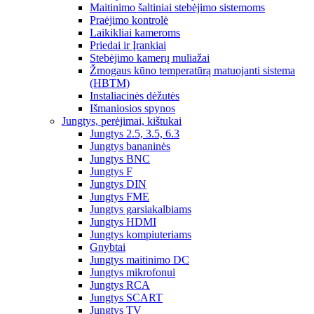
Maitinimo šaltiniai stebėjimo sistemoms
Praėjimo kontrolė
Laikikliai kameroms
Priedai ir Įrankiai
Stebėjimo kamerų muliažai
Žmogaus kūno temperatūrą matuojanti sistema
(HBTM)
Instaliacinės dėžutės
Išmaniosios spynos
Jungtys, perėjimai, kištukai
Jungtys 2.5, 3.5, 6.3
Jungtys bananinės
Jungtys BNC
Jungtys F
Jungtys DIN
Jungtys FME
Jungtys garsiakalbiams
Jungtys HDMI
Jungtys kompiuteriams
Gnybtai
Jungtys maitinimo DC
Jungtys mikrofonui
Jungtys RCA
Jungtys SCART
Jungtys TV