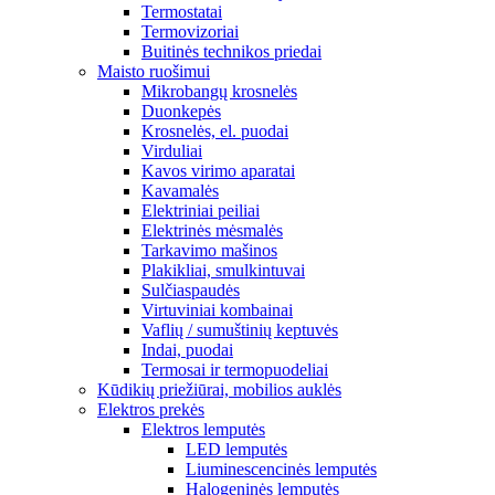
Termostatai
Termovizoriai
Buitinės technikos priedai
Maisto ruošimui
Mikrobangų krosnelės
Duonkepės
Krosnelės, el. puodai
Virduliai
Kavos virimo aparatai
Kavamalės
Elektriniai peiliai
Elektrinės mėsmalės
Tarkavimo mašinos
Plakikliai, smulkintuvai
Sulčiaspaudės
Virtuviniai kombainai
Vaflių / sumuštinių keptuvės
Indai, puodai
Termosai ir termopuodeliai
Kūdikių priežiūrai, mobilios auklės
Elektros prekės
Elektros lemputės
LED lemputės
Liuminescencinės lemputės
Halogeninės lemputės