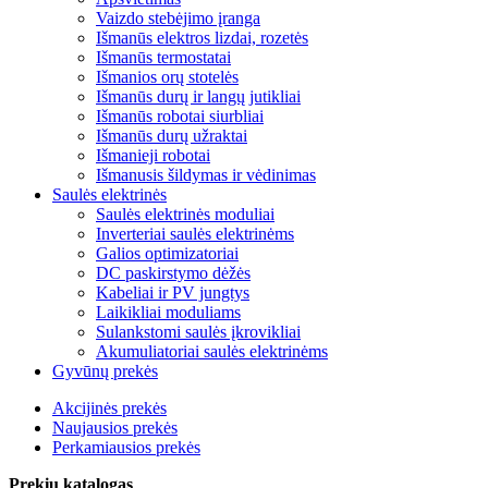
Vaizdo stebėjimo įranga
Išmanūs elektros lizdai, rozetės
Išmanūs termostatai
Išmanios orų stotelės
Išmanūs durų ir langų jutikliai
Išmanūs robotai siurbliai
Išmanūs durų užraktai
Išmanieji robotai
Išmanusis šildymas ir vėdinimas
Saulės elektrinės
Saulės elektrinės moduliai
Inverteriai saulės elektrinėms
Galios optimizatoriai
DC paskirstymo dėžės
Kabeliai ir PV jungtys
Laikikliai moduliams
Sulankstomi saulės įkrovikliai
Akumuliatoriai saulės elektrinėms
Gyvūnų prekės
Akcijinės prekės
Naujausios prekės
Perkamiausios prekės
Prekių katalogas