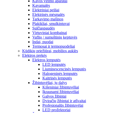
Kavos virimo aparatai
Kavamalės
Elektriniai peiliai
Elektrinės mėsmalės
Tarkavimo mašinos
Plakikliai, smulkintuvai
Sulčiaspaudės
Virtuviniai kombainai
Vaflių / sumuštinių keptuvės
Indai, puodai
Termosai ir termopuodeliai
Kūdikių priežiūrai, mobilios auklės
Elektros prekės
Elektros lemputės
LED lemputės
Liuminescencinės lemputės
Halogeninės lemputės
Kaitrinės lemputės
Žibintuvėliai, jų dalys
Kišeniniai žibintuvėliai
Įkraunami žibintuvėliai
Galvos žibintai
Dviračių žibintai ir atšvaitai
Profesionalūs žibintuvėlai
LED prožektoriai