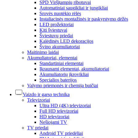
SPD Viršįtampių ribotuvai
Automatiniai saugikliai ir jungikliai
Srovės nuotėkio rėlės
Instaliacinės montažinės ir paskyrstymo dėžės
LED prožektoriai
Kiti šviestuvai
Šviestuvų priedai
Kalėdinės LED dekoracijos
Švino akumuliatoriai
Maitinimo laidai
Akumuliatoriai, elementai
Standartiniai elementai
Įkraunami elementai, akumuliatoriai
Akumuliatorių įkrovikliai
Specialios baterijos
Valymo priemonės ir chemija buičiai
Vaizdo ir garso technika
Televizoriai
Ultra HD (4K) televizoriai
Full HD televizoriai
HD televizoriai
Nešiojami TV
TV priedai
Android TV priedėliai