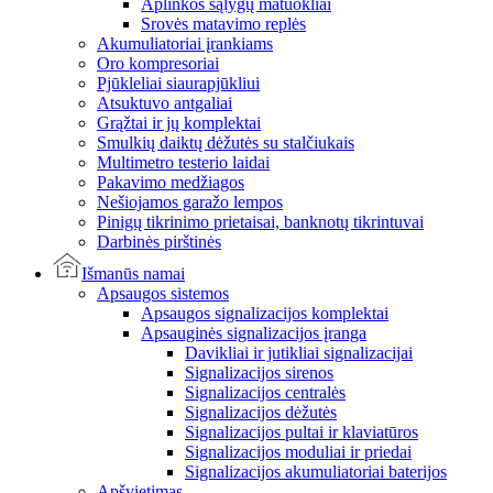
Aplinkos sąlygų matuokliai
Srovės matavimo replės
Akumuliatoriai įrankiams
Oro kompresoriai
Pjūkleliai siaurapjūkliui
Atsuktuvo antgaliai
Grąžtai ir jų komplektai
Smulkių daiktų dėžutės su stalčiukais
Multimetro testerio laidai
Pakavimo medžiagos
Nešiojamos garažo lempos
Pinigų tikrinimo prietaisai, banknotų tikrintuvai
Darbinės pirštinės
Išmanūs namai
Apsaugos sistemos
Apsaugos signalizacijos komplektai
Apsauginės signalizacijos įranga
Davikliai ir jutikliai signalizacijai
Signalizacijos sirenos
Signalizacijos centralės
Signalizacijos dėžutės
Signalizacijos pultai ir klaviatūros
Signalizacijos moduliai ir priedai
Signalizacijos akumuliatoriai baterijos
Apšvietimas