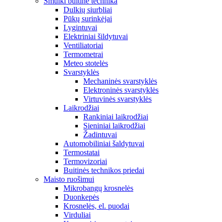
Smulki buitinė technika
Dulkių siurbliai
Pūkų surinkėjai
Lygintuvai
Elektriniai šildytuvai
Ventiliatoriai
Termometrai
Meteo stotelės
Svarstyklės
Mechaninės svarstyklės
Elektroninės svarstyklės
Virtuvinės svarstyklės
Laikrodžiai
Rankiniai laikrodžiai
Sieniniai laikrodžiai
Žadintuvai
Automobiliniai šaldytuvai
Termostatai
Termovizoriai
Buitinės technikos priedai
Maisto ruošimui
Mikrobangų krosnelės
Duonkepės
Krosnelės, el. puodai
Virduliai