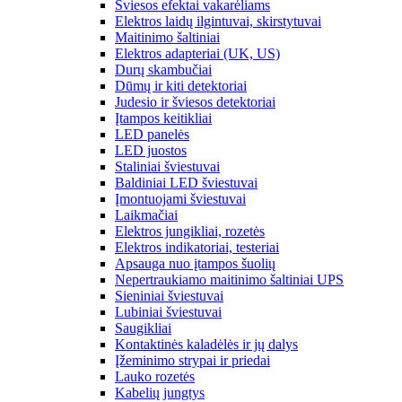
Šviesos efektai vakarėliams
Elektros laidų ilgintuvai, skirstytuvai
Maitinimo šaltiniai
Elektros adapteriai (UK, US)
Durų skambučiai
Dūmų ir kiti detektoriai
Judesio ir šviesos detektoriai
Įtampos keitikliai
LED panelės
LED juostos
Staliniai šviestuvai
Baldiniai LED šviestuvai
Įmontuojami šviestuvai
Laikmačiai
Elektros jungikliai, rozetės
Elektros indikatoriai, testeriai
Apsauga nuo įtampos šuolių
Nepertraukiamo maitinimo šaltiniai UPS
Sieniniai šviestuvai
Lubiniai šviestuvai
Saugikliai
Kontaktinės kaladėlės ir jų dalys
Įžeminimo strypai ir priedai
Lauko rozetės
Kabelių jungtys