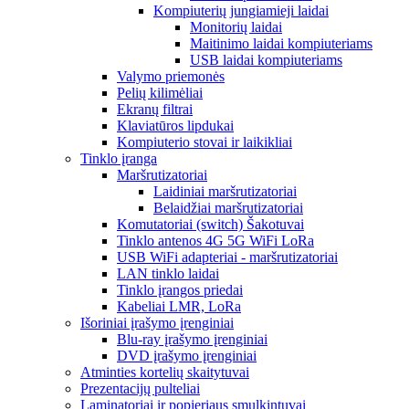
Kompiuterių jungiamieji laidai
Monitorių laidai
Maitinimo laidai kompiuteriams
USB laidai kompiuteriams
Valymo priemonės
Pelių kilimėliai
Ekranų filtrai
Klaviatūros lipdukai
Kompiuterio stovai ir laikikliai
Tinklo įranga
Maršrutizatoriai
Laidiniai maršrutizatoriai
Belaidžiai maršrutizatoriai
Komutatoriai (switch) Šakotuvai
Tinklo antenos 4G 5G WiFi LoRa
USB WiFi adapteriai - maršrutizatoriai
LAN tinklo laidai
Tinklo įrangos priedai
Kabeliai LMR, LoRa
Išoriniai įrašymo įrenginiai
Blu-ray įrašymo įrenginiai
DVD įrašymo įrenginiai
Atminties kortelių skaitytuvai
Prezentacijų pulteliai
Laminatoriai ir popieriaus smulkintuvai