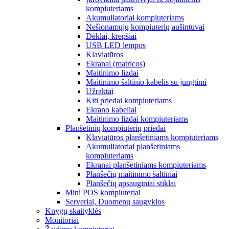
kompiuteriams
Akumuliatoriai kompiuteriams
Nešionamųjų kompiuterių aušintuvai
Dėklai, krepšiai
USB LED lempos
Klaviatūros
Ekranai (matricos)
Maitinimo lizdai
Maitinimo šaltinio kabelis su jungtimi
Užraktai
Kiti priedai kompiuteriams
Ekrano kabeliai
Maitinimo lizdai kompiuteriams
Planšetinių kompiuterių priedai
Klaviatūros planšetiniams kompiuteriams
Akumuliatoriai planšetiniams
kompiuteriams
Ekranai planšetiniams kompiuteriams
Planšečių maitinimo šaltiniai
Planšečių apsauginiai stiklai
Mini POS kompiuteriai
Serveriai, Duomenų saugyklos
Knygų skaityklės
Monitoriai