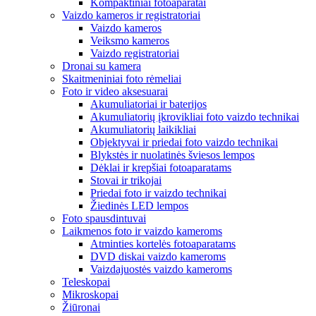
Kompaktiniai fotoaparatai
Vaizdo kameros ir registratoriai
Vaizdo kameros
Veiksmo kameros
Vaizdo registratoriai
Dronai su kamera
Skaitmeniniai foto rėmeliai
Foto ir video aksesuarai
Akumuliatoriai ir baterijos
Akumuliatorių įkrovikliai foto vaizdo technikai
Akumuliatorių laikikliai
Objektyvai ir priedai foto vaizdo technikai
Blykstės ir nuolatinės šviesos lempos
Dėklai ir krepšiai fotoaparatams
Stovai ir trikojai
Priedai foto ir vaizdo technikai
Žiedinės LED lempos
Foto spausdintuvai
Laikmenos foto ir vaizdo kameroms
Atminties kortelės fotoaparatams
DVD diskai vaizdo kameroms
Vaizdajuostės vaizdo kameroms
Teleskopai
Mikroskopai
Žiūronai