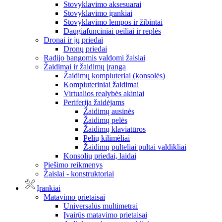
Stovyklavimo aksesuarai
Stovyklavimo įrankiai
Stovyklavimo lempos ir žibintai
Daugiafunciniai peiliai ir replės
Dronai ir jų priedai
Dronų priedai
Radijo bangomis valdomi žaislai
Žaidimai ir žaidimų įranga
Žaidimų kompiuteriai (konsolės)
Kompiuteriniai žaidimai
Virtualios realybės akiniai
Periferija žaidėjams
Žaidimų ausinės
Žaidimų pelės
Žaidimų klaviatūros
Pelių kilimėliai
Žaidimų pulteliai pultai valdikliai
Konsolių priedai, laidai
Piešimo reikmenys
Žaislai - konstruktoriai
Įrankiai
Matavimo prietaisai
Universalūs multimetrai
Įvairūs matavimo prietaisai