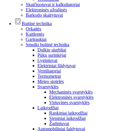
Skaičiuotuvai ir kalkuliatoriai
Elektroninės užrašinės
Barkodų skaitytuvai
Buitinė technika
Orkaitės
Kaitlentės
Gartraukiai
Smulki buitinė technika
Dulkių siurbliai
Pūkų surinkėjai
Lygintuvai
Elektriniai šildytuvai
Ventiliatoriai
Termometrai
Meteo stotelės
Svarstyklės
Mechaninės svarstyklės
Elektroninės svarstyklės
Virtuvinės svarstyklės
Laikrodžiai
Rankiniai laikrodžiai
Sieniniai laikrodžiai
Žadintuvai
Automobiliniai šaldytuvai