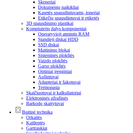
Skeneriai
Dokumentų naikikliai
Kasetės spausdintuvams, toneriai
Etikečių spausdintuvai ir etiketės
3D spausdinimo plastikai
Kompiuterių dalys komponentai
Operatyvioji atmintis RAM
Standieji diskai HDD
SSD diskai
Maitinimo blokai
Sisteminės plokštės
Vaizdo plokštės
Garso plokštės
Optiniai įrenginiai
Aušintuvai
Adapteriai ir šakotuvai
Termopasta
Skaičiuotuvai ir kalkuliatoriai
Elektroninės užrašinės
Barkodų skaitytuvai
Buitinė technika
Orkaitės
Kaitlentės
Gartraukiai