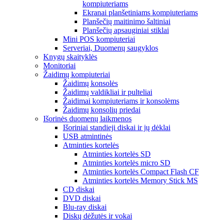
kompiuteriams
Ekranai planšetiniams kompiuteriams
Planšečių maitinimo šaltiniai
Planšečių apsauginiai stiklai
Mini POS kompiuteriai
Serveriai, Duomenų saugyklos
Knygų skaityklės
Monitoriai
Žaidimų kompiuteriai
Žaidimų konsolės
Žaidimų valdikliai ir pulteliai
Žaidimai kompiuteriams ir konsolėms
Žaidimų konsolių priedai
Išorinės duomenų laikmenos
Išoriniai standieji diskai ir jų dėklai
USB atmintinės
Atminties kortelės
Atminties kortelės SD
Atminties kortelės micro SD
Atminties kortelės Compact Flash CF
Atminties kortelės Memory Stick MS
CD diskai
DVD diskai
Blu-ray diskai
Diskų dėžutės ir vokai