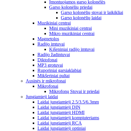
Įmontuojamos garso kolonėlės
Garso kolonėlių priedai
Garso kolonėlių stovai ir laikikliai
Garso kolonėlių laidai
Muzikiniai centrai
Mini muzikiniai centrai
Mikro muzikiniai centrai
Magnetolos
Radijo imtuvai
Kišeniniai radijo imtuvai
Radijo žadintuvai
Diktofonai
MP3 grotuvai
Ruporiniai garsiaklabiai
Mikšeriniai pultai
Ausinės ir mikrofonai
Mikrofonai
Mikrofonų Stovai ir priedai
Jungiamieji laidai
Laidai jungiamieji 2.5/3.5/6.3mm
Laidai jungiamieji DIN
Laidai jungiamieji HDMI
Laidai jungiamieji kompiuteriams
Laidai jungiamieji RCA
Laidai jungiamieji optiniai