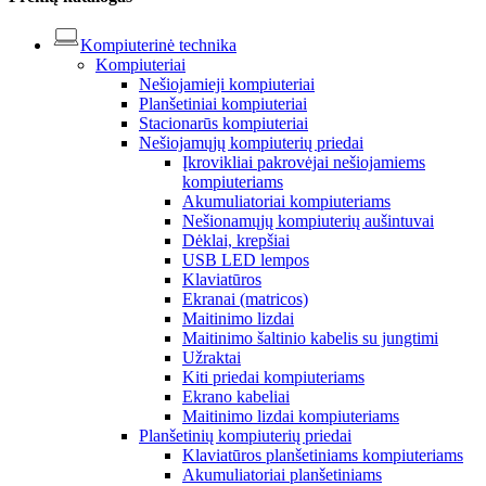
Kompiuterinė technika
Kompiuteriai
Nešiojamieji kompiuteriai
Planšetiniai kompiuteriai
Stacionarūs kompiuteriai
Nešiojamųjų kompiuterių priedai
Įkrovikliai pakrovėjai nešiojamiems
kompiuteriams
Akumuliatoriai kompiuteriams
Nešionamųjų kompiuterių aušintuvai
Dėklai, krepšiai
USB LED lempos
Klaviatūros
Ekranai (matricos)
Maitinimo lizdai
Maitinimo šaltinio kabelis su jungtimi
Užraktai
Kiti priedai kompiuteriams
Ekrano kabeliai
Maitinimo lizdai kompiuteriams
Planšetinių kompiuterių priedai
Klaviatūros planšetiniams kompiuteriams
Akumuliatoriai planšetiniams