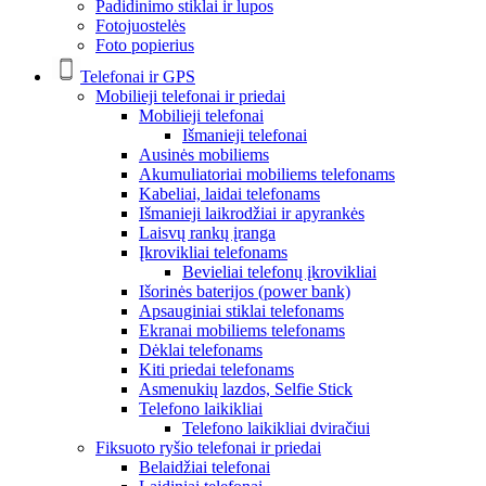
Padidinimo stiklai ir lupos
Fotojuostelės
Foto popierius
Telefonai ir GPS
Mobilieji telefonai ir priedai
Mobilieji telefonai
Išmanieji telefonai
Ausinės mobiliems
Akumuliatoriai mobiliems telefonams
Kabeliai, laidai telefonams
Išmanieji laikrodžiai ir apyrankės
Laisvų rankų įranga
Įkrovikliai telefonams
Bevieliai telefonų įkrovikliai
Išorinės baterijos (power bank)
Apsauginiai stiklai telefonams
Ekranai mobiliems telefonams
Dėklai telefonams
Kiti priedai telefonams
Asmenukių lazdos, Selfie Stick
Telefono laikikliai
Telefono laikikliai dviračiui
Fiksuoto ryšio telefonai ir priedai
Belaidžiai telefonai