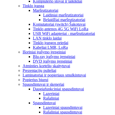
Kompiuterio stovai ir laikikliai
Tinklo įranga
Maršrutizatoriai
Laidiniai maršrutizatoriai
Belaidžiai maršrutizatoriai
Komutatoriai (switch) Šakotuvai
Tinklo antenos 4G 5G WiFi LoRa
USB WiFi adapteriai - maršrutizatoriai
LAN tinklo laidai
Tinklo įrangos priedai
Kabeliai LMR, LoRa
Išoriniai įrašymo įrenginiai
Blu-ray įrašymo įrenginiai
DVD įrašymo įrenginiai
Atminties kortelių skaitytuvai
Prezentacijų pulteliai
Laminatoriai ir popieriaus smulkintuvai
Popierius biurui
Spausdintuvai ir skeneriai
Daugiafunkciniai spausdintuvai
Lazeriniai
Rašaliniai
Spausdintuvai
Lazeriniai spausdintuvai
Rašaliniai spausdintuvai