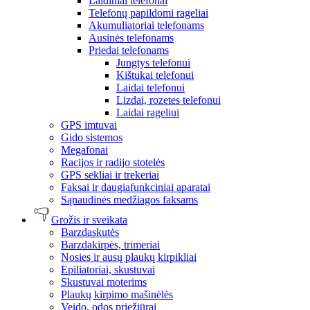
Laidiniai telefonai
Telefonų papildomi rageliai
Akumuliatoriai telefonams
Ausinės telefonams
Priedai telefonams
Jungtys telefonui
Kištukai telefonui
Laidai telefonui
Lizdai, rozetes telefonui
Laidai rageliui
GPS imtuvai
Gido sistemos
Megafonai
Racijos ir radijo stotelės
GPS sekliai ir trekeriai
Faksai ir daugiafunkciniai aparatai
Sąnaudinės medžiagos faksams
Grožis ir sveikata
Barzdaskutės
Barzdakirpės, trimeriai
Nosies ir ausų plaukų kirpikliai
Epiliatoriai, skustuvai
Skustuvai moterims
Plaukų kirpimo mašinėlės
Veido, odos priežiūrai