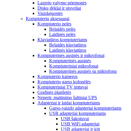
Lazerių valymo priemonės
Diskų dėklai ir stoveliai
Vaizdajuostės
Kompiuterių aksesuarai
Kompiuterio pelės
Belaidės pelės
Laidinės pelės
Klaviatūros kompiuteriams
Belaidės klaviatūros
Laidinės klaviatūros
Kompiuterinės ausinės ir mikrofonai
Kompiuterinės ausinės
Kompiuteriniai mikrofonai
Kompiuterinės ausinės su mikrofonu
Kompiuterio kameros
Kompiuterių garso kolonėlės
Kompiuteriniai TV imtuvai
Grafinės planšetės
Nepertr. maitinimo šaltiniai UPS
Adapteriai ir laidai kompiuteriams
Garso-vaizdo adapteriai kompiuteriams
USB adapteriai kompiuteriams
USB šakotuvai
USB WiFi adapteriai
USB adapteriai ir kiti