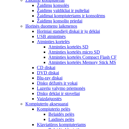
Žaidimų kompiuteriai
Žaidimų konsolės
Žaidimų valdikliai ir pulteliai
Žaidimai kompiuteriams ir konsolėms
Žaidimų konsolių priedai
Išorinės duomenų laikmenos
Išoriniai standieji diskai ir jų dėklai
USB atmintinės
Atminties kortelės
Atminties kortelės SD
Atminties kortelės micro SD
Atminties kortelės Compact Flash CF
Atminties kortelės Memory Stick MS
CD diskai
DVD diskai
Blu-ray diskai
Diskų dėžutės ir vokai
Lazerių valymo priemonės
Diskų dėklai ir stoveliai
Vaizdajuostės
Kompiuterių aksesuarai
Kompiuterio pelės
Belaidės pelės
Laidinės pelės
Klaviatūros kompiuteriams