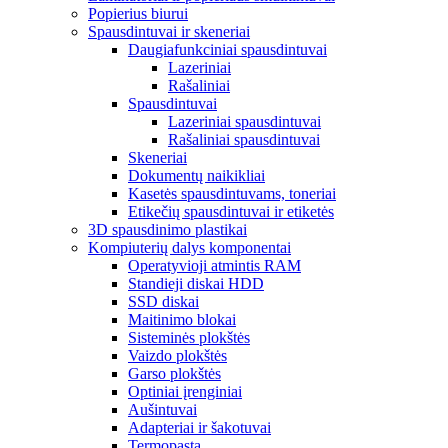
Popierius biurui
Spausdintuvai ir skeneriai
Daugiafunkciniai spausdintuvai
Lazeriniai
Rašaliniai
Spausdintuvai
Lazeriniai spausdintuvai
Rašaliniai spausdintuvai
Skeneriai
Dokumentų naikikliai
Kasetės spausdintuvams, toneriai
Etikečių spausdintuvai ir etiketės
3D spausdinimo plastikai
Kompiuterių dalys komponentai
Operatyvioji atmintis RAM
Standieji diskai HDD
SSD diskai
Maitinimo blokai
Sisteminės plokštės
Vaizdo plokštės
Garso plokštės
Optiniai įrenginiai
Aušintuvai
Adapteriai ir šakotuvai
Termopasta