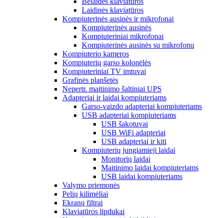
Belaidės klaviatūros
Laidinės klaviatūros
Kompiuterinės ausinės ir mikrofonai
Kompiuterinės ausinės
Kompiuteriniai mikrofonai
Kompiuterinės ausinės su mikrofonu
Kompiuterio kameros
Kompiuterių garso kolonėlės
Kompiuteriniai TV imtuvai
Grafinės planšetės
Nepertr. maitinimo šaltiniai UPS
Adapteriai ir laidai kompiuteriams
Garso-vaizdo adapteriai kompiuteriams
USB adapteriai kompiuteriams
USB šakotuvai
USB WiFi adapteriai
USB adapteriai ir kiti
Kompiuterių jungiamieji laidai
Monitorių laidai
Maitinimo laidai kompiuteriams
USB laidai kompiuteriams
Valymo priemonės
Pelių kilimėliai
Ekranų filtrai
Klaviatūros lipdukai