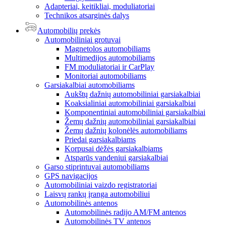
Adapteriai, keitikliai, moduliatoriai
Technikos atsarginės dalys
Automobilių prekės
Automobiliniai grotuvai
Magnetolos automobiliams
Multimedijos automobiliams
FM moduliatoriai ir CarPlay
Monitoriai automobiliams
Garsiakalbiai automobiliams
Aukštų dažnių automobiliniai garsiakalbiai
Koaksialiniai automobiliniai garsiakalbiai
Komponentiniai automobiliniai garsiakalbiai
Žemų dažnių automobiliniai garsiakalbiai
Žemų dažnių kolonėlės automobiliams
Priedai garsiakalbiams
Korpusai dėžės garsiakalbiams
Atsparūs vandeniui garsiakalbiai
Garso stiprintuvai automobiliams
GPS navigacijos
Automobiliniai vaizdo registratoriai
Laisvų rankų įranga automobiliui
Automobilinės antenos
Automobilinės radijo AM/FM antenos
Automobilinės TV antenos