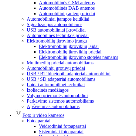
Automobilinės GSM antenos
Automobilinės DAB antenos
Automobilinių antenų priedai
Automobiliniai įtampos keitikliai
Signalizacijos automobiliams
USB automobiliniai įkrovikliai
Automobilinės technikos priedai
Elektromobilių įkrovimo įranga
Elektromobilių įkroviklių laidai
Elektromobilių įkroviklių priedai
Elektromobilių įkrovimo stotelės namams
Multimedijų priedai automobiliams
Automobilinių grotuvų priedai
USB / BT bluetooth adapteriai automobiliui
USB / SD adapteriai automobiliams
Laidai automobilinei technikai
Izoliacinės medžiagos
Valymo priemonės automobiliui
Parkavimo sistemos automobiliams
Apšvietimas automobiliams
Foto ir video kameros
Fotoaparatai
Veidrodiniai fotoaparatai
Sisteminiai fotoaparatai