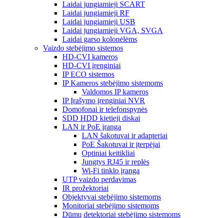
Laidai jungiamieji SCART
Laidai jungiamieji RF
Laidai jungiamieji USB
Laidai jungiamieji VGA, SVGA
Laidai garso kolonėlėms
Vaizdo stebėjimo sistemos
HD-CVI kameros
HD-CVI įrenginiai
IP ECO sistemos
IP Kameros stebėjimo sistemoms
Valdomos IP kameros
IP Įrašymo įrenginiai NVR
Domofonai ir telefonspynės
SDD HDD kietieji diskai
LAN ir PoE įranga
LAN šakotuvai ir adapteriai
PoE Šakotuvai ir įterpėjai
Optiniai keitikliai
Jungtys RJ45 ir replės
Wi-Fi tinklo įranga
UTP vaizdo perdavimas
IR prožektoriai
Objektyvai stebėjimo sistemoms
Monitoriai stebėjimo sistemoms
Dūmų detektoriai stebėjimo sistemoms