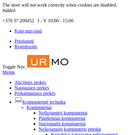
The store will not work correctly when cookies are disabled.
hidden
+370 37 209452 I - V 10:00 - 15:00
Kaip mus rasti
Prisijungti
Registruotis
Toggle Nav
Meniu
Akcijinės prekės
Naujausios prekės
Perkamiausios prekės
Kompiuterinė technika
Kompiuteriai
Nešiojamieji kompiuteriai
Planšetiniai kompiuteriai
Stacionarūs kompiuteriai
Nešiojamųjų kompiuterių priedai
Įkrovikliai pakrovėjai nešiojamiems