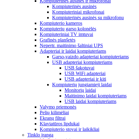
Kompiuterinės ausinės ir mikrofonai
Kompiuterinės ausinės
Kompiuteriniai mikrofonai
Kompiuterinės ausinės su mikrofonu
Kompiuterio kameros
Kompiuterių garso kolonėlės
Kompiuteriniai TV imtuvai
Grafinės planšetės
Nepertr. maitinimo šaltiniai UPS
Adapteriai ir laidai kompiuteriams
Garso-vaizdo adapteriai kompiuteriams
USB adapteriai kompiuteriams
USB šakotuvai
USB WiFi adapteriai
USB adapteriai ir kiti
Kompiuterių jungiamieji laidai
Monitorių laidai
Maitinimo laidai kompiuteriams
USB laidai kompiuteriams
Valymo priemonės
Pelių kilimėliai
Ekranų filtrai
Klaviatūros lipdukai
Kompiuterio stovai ir laikikliai
Tinklo įranga