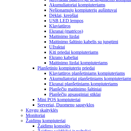
Akumuliatoriai kompiuteriams
Nešionamųjų kompiuterių aušintuvai
Dėklai, krepšiai
USB LED lempos
Klaviatūros
Ekranai (matricos)
Maitinimo lizdai
Maitinimo šaltinio kabelis su jungtimi
Užraktai
Kiti priedai kompiuteriams
Ekrano kabeliai
Maitinimo lizdai kompiuteriams
Planšetinių kompiuterių priedai
Klaviatūros planšetiniams kompiuteriams
Akumuliatoriai planšetiniams kompiuteriam
Ekranai planšetiniams kompiuteriams
Planšečių maitinimo šaltiniai
Planšečių apsauginiai stiklai
Mini POS kompiuteriai
Serveriai, Duomenų saugyklos
Knygų skaityklės
Monitoriai
Žaidimų kompiuteriai
Žaidimų konsolės