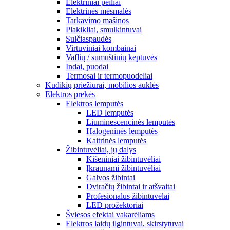
Elektriniai peiliai
Elektrinės mėsmalės
Tarkavimo mašinos
Plakikliai, smulkintuvai
Sulčiaspaudės
Virtuviniai kombainai
Vaflių / sumuštinių keptuvės
Indai, puodai
Termosai ir termopuodeliai
Kūdikių priežiūrai, mobilios auklės
Elektros prekės
Elektros lemputės
LED lemputės
Liuminescencinės lemputės
Halogeninės lemputės
Kaitrinės lemputės
Žibintuvėliai, jų dalys
Kišeniniai žibintuvėliai
Įkraunami žibintuvėliai
Galvos žibintai
Dviračių žibintai ir atšvaitai
Profesionalūs žibintuvėlai
LED prožektoriai
Šviesos efektai vakarėliams
Elektros laidų ilgintuvai, skirstytuvai