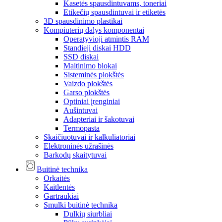
Kasetės spausdintuvams, toneriai
Etikečių spausdintuvai ir etiketės
3D spausdinimo plastikai
Kompiuterių dalys komponentai
Operatyvioji atmintis RAM
Standieji diskai HDD
SSD diskai
Maitinimo blokai
Sisteminės plokštės
Vaizdo plokštės
Garso plokštės
Optiniai įrenginiai
Aušintuvai
Adapteriai ir šakotuvai
Termopasta
Skaičiuotuvai ir kalkuliatoriai
Elektroninės užrašinės
Barkodų skaitytuvai
Buitinė technika
Orkaitės
Kaitlentės
Gartraukiai
Smulki buitinė technika
Dulkių siurbliai