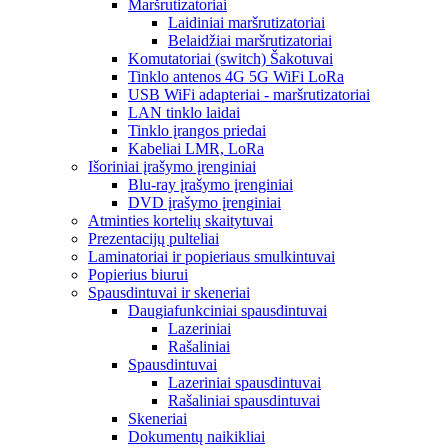
Maršrutizatoriai
Laidiniai maršrutizatoriai
Belaidžiai maršrutizatoriai
Komutatoriai (switch) Šakotuvai
Tinklo antenos 4G 5G WiFi LoRa
USB WiFi adapteriai - maršrutizatoriai
LAN tinklo laidai
Tinklo įrangos priedai
Kabeliai LMR, LoRa
Išoriniai įrašymo įrenginiai
Blu-ray įrašymo įrenginiai
DVD įrašymo įrenginiai
Atminties kortelių skaitytuvai
Prezentacijų pulteliai
Laminatoriai ir popieriaus smulkintuvai
Popierius biurui
Spausdintuvai ir skeneriai
Daugiafunkciniai spausdintuvai
Lazeriniai
Rašaliniai
Spausdintuvai
Lazeriniai spausdintuvai
Rašaliniai spausdintuvai
Skeneriai
Dokumentų naikikliai