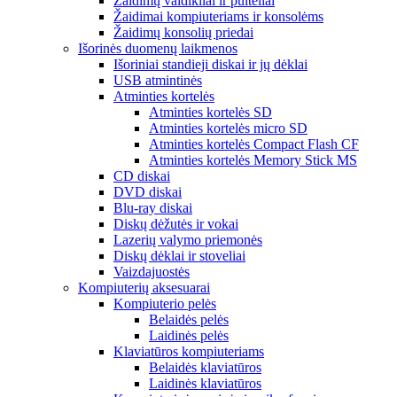
Žaidimų valdikliai ir pulteliai
Žaidimai kompiuteriams ir konsolėms
Žaidimų konsolių priedai
Išorinės duomenų laikmenos
Išoriniai standieji diskai ir jų dėklai
USB atmintinės
Atminties kortelės
Atminties kortelės SD
Atminties kortelės micro SD
Atminties kortelės Compact Flash CF
Atminties kortelės Memory Stick MS
CD diskai
DVD diskai
Blu-ray diskai
Diskų dėžutės ir vokai
Lazerių valymo priemonės
Diskų dėklai ir stoveliai
Vaizdajuostės
Kompiuterių aksesuarai
Kompiuterio pelės
Belaidės pelės
Laidinės pelės
Klaviatūros kompiuteriams
Belaidės klaviatūros
Laidinės klaviatūros