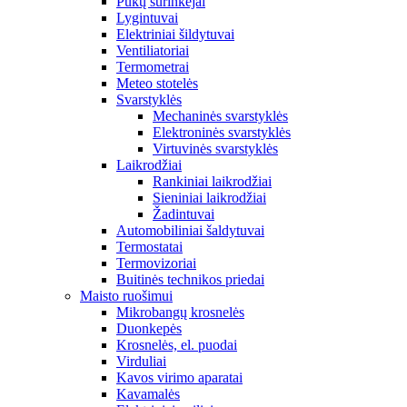
Pūkų surinkėjai
Lygintuvai
Elektriniai šildytuvai
Ventiliatoriai
Termometrai
Meteo stotelės
Svarstyklės
Mechaninės svarstyklės
Elektroninės svarstyklės
Virtuvinės svarstyklės
Laikrodžiai
Rankiniai laikrodžiai
Sieniniai laikrodžiai
Žadintuvai
Automobiliniai šaldytuvai
Termostatai
Termovizoriai
Buitinės technikos priedai
Maisto ruošimui
Mikrobangų krosnelės
Duonkepės
Krosnelės, el. puodai
Virduliai
Kavos virimo aparatai
Kavamalės