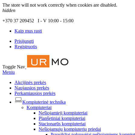
The store will not work correctly when cookies are disabled.
hidden
+370 37 209452 I - V 10:00 - 15:00
Kaip mus rasti
Prisijungti
Registruotis
Toggle Nav
Meniu
Akcijinės prekės
Naujausios prekės
Perkamiausios prekės
Kompiuterinė technika
Kompiuteriai
Nešiojamieji kompiuteriai
Planšetiniai kompiuteriai
Stacionarūs kompiuteriai
Nešiojamųjų kompiuterių priedai
Įkrovikliai pakrovėjai nešiojamiems kompiu