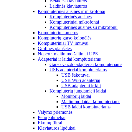
Belaidės klaviatūros
Laidinės klaviatūros
Kompiuterinės ausinės ir mikrofonai
Kompiuterinės ausinės
Kompiuteriniai mikrofonai
Kompiuterinės ausinės su mikrofonu
Kompiuterio kameros
Kompiuterių garso kolonėlės
Kompiuteriniai TV imtuvai
Grafinės planšetės
Nepertr. maitinimo šaltiniai UPS
Adapteriai ir laidai kompiuteriams
Garso-vaizdo adapteriai kompiuteriams
USB adapteriai kompiuteriams
USB šakotuvai
USB WiFi adapteriai
USB adapteriai ir kiti
Kompiuterių jungiamieji laidai
Monitorių laidai
Maitinimo laidai kompiuteriams
USB laidai kompiuteriams
Valymo priemonės
Pelių kilimėliai
Ekranų filtrai
Klaviatūros lipdukai