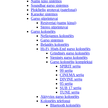
Namų kino sistemos
Soundbar garso sistemos
Plokštelių grotuvai (patefonai)
Karaoke sistemos
Garso stiprintuvai
Resiveriai (namų kinui)
Stereo stiprintuvai
Garso kolonėlės
Nešiojamos kolonėlės
Garso sistemos
Belaidės kolonėlės
Hi-Fi, High-End garso kolonėlės
Grindinės garso kolonėlės
Sieninės garso kolonėlės
Garso kolonėlių komplektai
SPIRIT serija
99 serija
CINEMA serija
DIVINE serija
95 serija
SUB 17 serija
TUNE serija
Aktyvios garso kolonėlės
Kolonėlės telefonui
Bluetooth kolonėlės