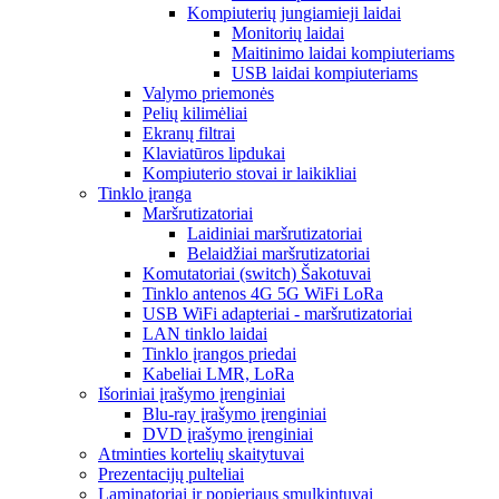
Kompiuterių jungiamieji laidai
Monitorių laidai
Maitinimo laidai kompiuteriams
USB laidai kompiuteriams
Valymo priemonės
Pelių kilimėliai
Ekranų filtrai
Klaviatūros lipdukai
Kompiuterio stovai ir laikikliai
Tinklo įranga
Maršrutizatoriai
Laidiniai maršrutizatoriai
Belaidžiai maršrutizatoriai
Komutatoriai (switch) Šakotuvai
Tinklo antenos 4G 5G WiFi LoRa
USB WiFi adapteriai - maršrutizatoriai
LAN tinklo laidai
Tinklo įrangos priedai
Kabeliai LMR, LoRa
Išoriniai įrašymo įrenginiai
Blu-ray įrašymo įrenginiai
DVD įrašymo įrenginiai
Atminties kortelių skaitytuvai
Prezentacijų pulteliai
Laminatoriai ir popieriaus smulkintuvai