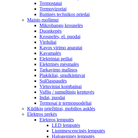
Termostatai
Termovizoriai
Buitinės technikos priedai
Maisto ruošimui
Mikrobangų krosnelės
Duonkepės
Krosnelės, el. puodai
Virduliai
Kavos virimo aparatai
Kavamalės
Elektriniai peiliai
Elektrinės mėsmalės
Tarkavimo mašinos
Plakikliai, smulkintuvai
Sulčiaspaudės
Virtuviniai kombainai
Vaflių / sumuštinių keptuvės
Indai, puodai
Termosai ir termopuodeliai
Kūdikių priežiūrai, mobilios auklės
Elektros prekės
Elektros lemputės
LED lemputės
Liuminescencinės lemputės
Halogeninės lemputės