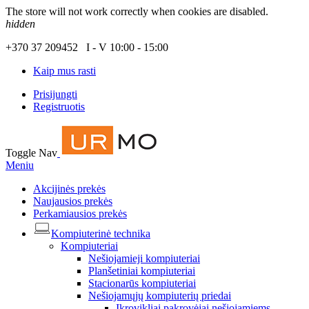
The store will not work correctly when cookies are disabled.
hidden
+370 37 209452 I - V 10:00 - 15:00
Kaip mus rasti
Prisijungti
Registruotis
Toggle Nav
Meniu
Akcijinės prekės
Naujausios prekės
Perkamiausios prekės
Kompiuterinė technika
Kompiuteriai
Nešiojamieji kompiuteriai
Planšetiniai kompiuteriai
Stacionarūs kompiuteriai
Nešiojamųjų kompiuterių priedai
Įkrovikliai pakrovėjai nešiojamiems