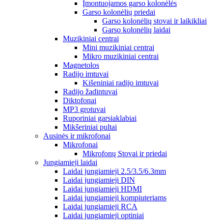
Įmontuojamos garso kolonėlės
Garso kolonėlių priedai
Garso kolonėlių stovai ir laikikliai
Garso kolonėlių laidai
Muzikiniai centrai
Mini muzikiniai centrai
Mikro muzikiniai centrai
Magnetolos
Radijo imtuvai
Kišeniniai radijo imtuvai
Radijo žadintuvai
Diktofonai
MP3 grotuvai
Ruporiniai garsiaklabiai
Mikšeriniai pultai
Ausinės ir mikrofonai
Mikrofonai
Mikrofonų Stovai ir priedai
Jungiamieji laidai
Laidai jungiamieji 2.5/3.5/6.3mm
Laidai jungiamieji DIN
Laidai jungiamieji HDMI
Laidai jungiamieji kompiuteriams
Laidai jungiamieji RCA
Laidai jungiamieji optiniai