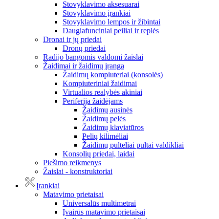
Stovyklavimo aksesuarai
Stovyklavimo įrankiai
Stovyklavimo lempos ir žibintai
Daugiafunciniai peiliai ir replės
Dronai ir jų priedai
Dronų priedai
Radijo bangomis valdomi žaislai
Žaidimai ir žaidimų įranga
Žaidimų kompiuteriai (konsolės)
Kompiuteriniai žaidimai
Virtualios realybės akiniai
Periferija žaidėjams
Žaidimų ausinės
Žaidimų pelės
Žaidimų klaviatūros
Pelių kilimėliai
Žaidimų pulteliai pultai valdikliai
Konsolių priedai, laidai
Piešimo reikmenys
Žaislai - konstruktoriai
Įrankiai
Matavimo prietaisai
Universalūs multimetrai
Įvairūs matavimo prietaisai