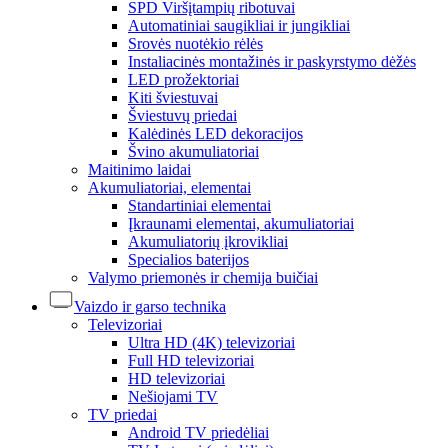
SPD Viršįtampių ribotuvai
Automatiniai saugikliai ir jungikliai
Srovės nuotėkio rėlės
Instaliacinės montažinės ir paskyrstymo dėžės
LED prožektoriai
Kiti šviestuvai
Šviestuvų priedai
Kalėdinės LED dekoracijos
Švino akumuliatoriai
Maitinimo laidai
Akumuliatoriai, elementai
Standartiniai elementai
Įkraunami elementai, akumuliatoriai
Akumuliatorių įkrovikliai
Specialios baterijos
Valymo priemonės ir chemija buičiai
Vaizdo ir garso technika
Televizoriai
Ultra HD (4K) televizoriai
Full HD televizoriai
HD televizoriai
Nešiojami TV
TV priedai
Android TV priedėliai