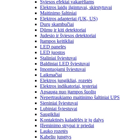
Šviesos efektai vakarėliams
Elektros laidų ilgintuvai, skirstytuvai
Maitinimo šaltiniai
Elektros adapteriai (UK, US)
Durų skambučiai
Dūmų ir kiti detektoriai
Judesio ir šviesos detektoriai
Įtampos keitikliai
LED panelės
LED juostos
Staliniai šviestuvai
Baldiniai LED šviestuvai
Įmontuojami šviestuvai
Laikmačiai
Elektros jungikliai, rozetės
Elektros indikatoriai, testeriai
Apsauga nuo įtampos šuolių
Nepertraukiamo maitinimo šaltiniai UPS
Sieniniai šviestuvai
Lubiniai šviestuvai
Saugikliai
Kontaktinės kaladėlės ir jų dalys
Įžeminimo strypai ir priedai
Lauko rozetės
Kabelių jungtys