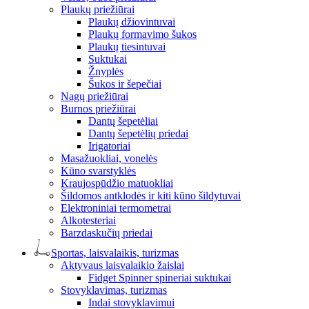
Plaukų priežiūrai
Plaukų džiovintuvai
Plaukų formavimo šukos
Plaukų tiesintuvai
Suktukai
Žnyplės
Šukos ir šepečiai
Nagų priežiūrai
Burnos priežiūrai
Dantų šepetėliai
Dantų šepetėlių priedai
Irigatoriai
Masažuokliai, vonelės
Kūno svarstyklės
Kraujospūdžio matuokliai
Šildomos antklodės ir kiti kūno šildytuvai
Elektroniniai termometrai
Alkotesteriai
Barzdaskučių priedai
Sportas, laisvalaikis, turizmas
Aktyvaus laisvalaikio žaislai
Fidget Spinner spineriai suktukai
Stovyklavimas, turizmas
Indai stovyklavimui