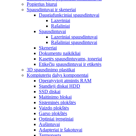
Popierius biurui
Spausdintuvai ir skeneriai
Daugiafunkciniai spausdintuvai
Lazeriniai
Rašaliniai
Spausdintuvai
Lazeriniai spausdintuvai
Rašaliniai spausdintuvai
Skeneriai
Dokumentų naikikliai
Kasetės spausdintuvams, toneriai
Etikečių spausdintuvai ir etiketės
3D spausdinimo plastikai
Kompiuterių dalys komponentai
Operatyvioji atmintis RAM
Standieji diskai HDD
SSD diskai
Maitinimo blokai
Sisteminės plokštės
Vaizdo plokštės
Garso plokštės
Optiniai įrenginiai
Aušintuvai
Adapteriai ir šakotuvai
Termopasta