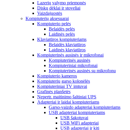
Lazerių valymo priemonės
Diskų dėklai ir stoveliai
Vaizdajuostės
Kompiuterių aksesuarai
Kompiuterio pelės
Belaidės pelės
Laidinės pelės
Klaviatūros kompiuteriams
Belaidės klaviatūros
Laidinės klaviatūros
Kompiuterinės ausinės ir mikrofonai
Kompiuterinės ausinės
Kompiuteriniai mikrofonai
Kompiuterinės ausinės su mikrofonu
Kompiuterio kameros
Kompiuterių garso kolonėlės
Kompiuteriniai TV imtuvai
Grafinės planšetės
Nepertr. maitinimo šaltiniai UPS
Adapteriai ir laidai kompiuteriams
Garso-vaizdo adapteriai kompiuteriams
USB adapteriai kompiuteriams
USB šakotuvai
USB WiFi adapteriai
USB adapteriai ir kiti