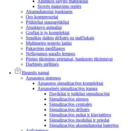
Aplinkos sąlygų matuokliai
Srovės matavimo replės
Akumuliatoriai įrankiams
Oro kompresoriai
Pjūkleliai siaurapjūkliui
Atsuktuvo antgaliai
Grąžtai ir jų komplektai
Smulkių daiktų dėžutės su stalčiukais
Multimetro testerio laidai
Pakavimo medžiagos
Nešiojamos garažo lempos
Pinigų tikrinimo prietaisai, banknotų tikrintuvai
Darbinės pirštinės
Išmanūs namai
Apsaugos sistemos
Apsaugos signalizacijos komplektai
Apsauginės signalizacijos įranga
Davikliai ir jutikliai signalizacijai
Signalizacijos sirenos
Signalizacijos centralės
Signalizacijos dėžutės
Signalizacijos pultai ir klaviatūros
Signalizacijos moduliai ir priedai
Signalizacijos akumuliatoriai baterijos
Apšvietimas