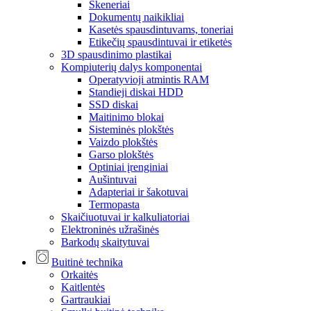
Skeneriai
Dokumentų naikikliai
Kasetės spausdintuvams, toneriai
Etikečių spausdintuvai ir etiketės
3D spausdinimo plastikai
Kompiuterių dalys komponentai
Operatyvioji atmintis RAM
Standieji diskai HDD
SSD diskai
Maitinimo blokai
Sisteminės plokštės
Vaizdo plokštės
Garso plokštės
Optiniai įrenginiai
Aušintuvai
Adapteriai ir šakotuvai
Termopasta
Skaičiuotuvai ir kalkuliatoriai
Elektroninės užrašinės
Barkodų skaitytuvai
Buitinė technika
Orkaitės
Kaitlentės
Gartraukiai