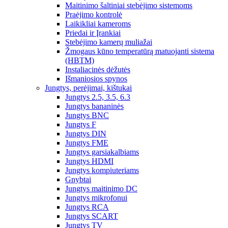
Maitinimo šaltiniai stebėjimo sistemoms
Praėjimo kontrolė
Laikikliai kameroms
Priedai ir Įrankiai
Stebėjimo kamerų muliažai
Žmogaus kūno temperatūrą matuojanti sistema
(HBTM)
Instaliacinės dėžutės
Išmaniosios spynos
Jungtys, perėjimai, kištukai
Jungtys 2.5, 3.5, 6.3
Jungtys bananinės
Jungtys BNC
Jungtys F
Jungtys DIN
Jungtys FME
Jungtys garsiakalbiams
Jungtys HDMI
Jungtys kompiuteriams
Gnybtai
Jungtys maitinimo DC
Jungtys mikrofonui
Jungtys RCA
Jungtys SCART
Jungtys TV