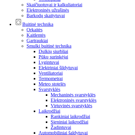
Skaičiuotuvai ir kalkuliatoriai
Elektroninės užrašinės
Barkodų skaitytuvai
Buitinė technika
Orkaitės
Kaitlentės
Gartraukiai
Smulki buitinė technika
Dulkių siurbliai
Pūkų surinkėjai
Lygintuvai
Elektriniai šildytuvai
Ventiliatoriai
Termometrai
Meteo stotelės
Svarstyklės
Mechaninės svarstyklės
Elektroninės svarstyklės
Virtuvinės svarstyklės
Laikrodžiai
Rankiniai laikrodžiai
Sieniniai laikrodžiai
Žadintuvai
Automobiliniai šaldytuvai