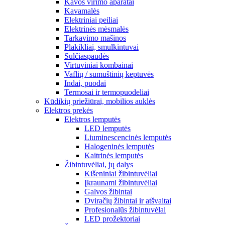
Kavos virimo aparatai
Kavamalės
Elektriniai peiliai
Elektrinės mėsmalės
Tarkavimo mašinos
Plakikliai, smulkintuvai
Sulčiaspaudės
Virtuviniai kombainai
Vaflių / sumuštinių keptuvės
Indai, puodai
Termosai ir termopuodeliai
Kūdikių priežiūrai, mobilios auklės
Elektros prekės
Elektros lemputės
LED lemputės
Liuminescencinės lemputės
Halogeninės lemputės
Kaitrinės lemputės
Žibintuvėliai, jų dalys
Kišeniniai žibintuvėliai
Įkraunami žibintuvėliai
Galvos žibintai
Dviračių žibintai ir atšvaitai
Profesionalūs žibintuvėlai
LED prožektoriai