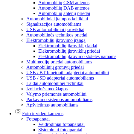
Automobilių GSM antenos
Automobilių DAB antenos
Automobilių antenų priedai
Automobiliniai įtampos keitikliai
Signalizacijos automobiliams
USB automobiliniai įkrovikliai
Automobilinės technikos priedai
Elektromobilių įkrovimo įranga
Elektromobilių įkroviklių laidai
Elektromobilių įkroviklių priedai
Elektromobilių įkrovimo stotelės namams
Multimedijų priedai automobiliams
Automobilinių grotuvų priedai
USB / BT bluetooth adapteriai automobiliui
USB / SD adapteriai automobiliams
Laidai automobilinei technikai
Izoliacinės medžiagos
Valymo priemonės automobiliui
Parkavimo sistemos automobiliams
Apšvietimas automobiliams
Foto ir video kameros
Fotoaparatai
Veidrodiniai fotoaparatai
Sisteminiai fotoaparatai