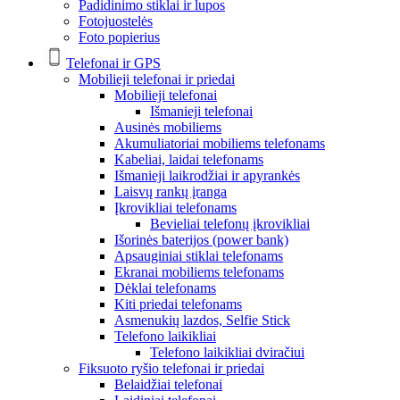
Padidinimo stiklai ir lupos
Fotojuostelės
Foto popierius
Telefonai ir GPS
Mobilieji telefonai ir priedai
Mobilieji telefonai
Išmanieji telefonai
Ausinės mobiliems
Akumuliatoriai mobiliems telefonams
Kabeliai, laidai telefonams
Išmanieji laikrodžiai ir apyrankės
Laisvų rankų įranga
Įkrovikliai telefonams
Bevieliai telefonų įkrovikliai
Išorinės baterijos (power bank)
Apsauginiai stiklai telefonams
Ekranai mobiliems telefonams
Dėklai telefonams
Kiti priedai telefonams
Asmenukių lazdos, Selfie Stick
Telefono laikikliai
Telefono laikikliai dviračiui
Fiksuoto ryšio telefonai ir priedai
Belaidžiai telefonai