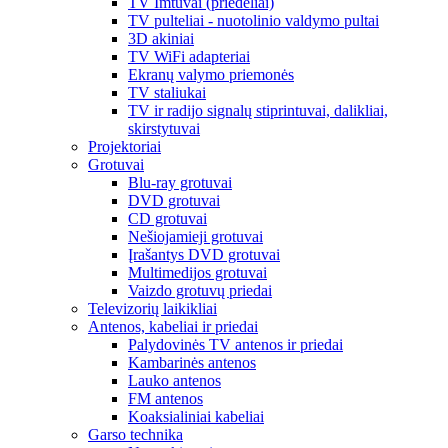
TV Imtuvai (priedėliai)
TV pulteliai - nuotolinio valdymo pultai
3D akiniai
TV WiFi adapteriai
Ekranų valymo priemonės
TV staliukai
TV ir radijo signalų stiprintuvai, dalikliai,
skirstytuvai
Projektoriai
Grotuvai
Blu-ray grotuvai
DVD grotuvai
CD grotuvai
Nešiojamieji grotuvai
Įrašantys DVD grotuvai
Multimedijos grotuvai
Vaizdo grotuvų priedai
Televizorių laikikliai
Antenos, kabeliai ir priedai
Palydovinės TV antenos ir priedai
Kambarinės antenos
Lauko antenos
FM antenos
Koaksialiniai kabeliai
Garso technika