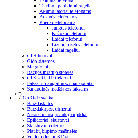
Laidiniai telefonai
Telefonų papildomi rageliai
Akumuliatoriai telefonams
Ausinės telefonams
Priedai telefonams
Jungtys telefonui
Kištukai telefonui
Laidai telefonui
Lizdai, rozetes telefonui
Laidai rageliui
GPS imtuvai
Gido sistemos
Megafonai
Racijos ir radijo stotelės
GPS sekliai ir trekeriai
Faksai ir daugiafunkciniai aparatai
Sąnaudinės medžiagos faksams
Grožis ir sveikata
Barzdaskutės
Barzdakirpės, trimeriai
Nosies ir ausų plaukų kirpikliai
Epiliatoriai, skustuvai
Skustuvai moterims
Plaukų kirpimo mašinėlės
Veido, odos priežiūrai