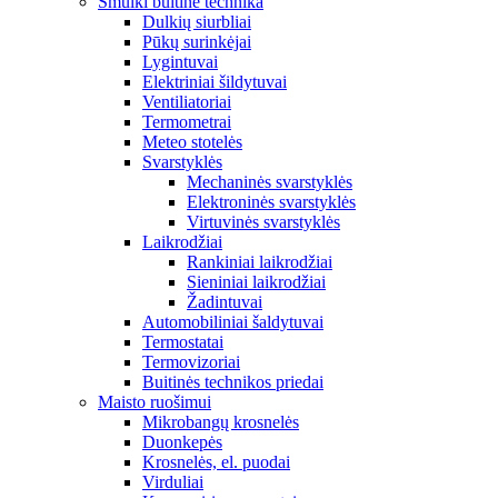
Smulki buitinė technika
Dulkių siurbliai
Pūkų surinkėjai
Lygintuvai
Elektriniai šildytuvai
Ventiliatoriai
Termometrai
Meteo stotelės
Svarstyklės
Mechaninės svarstyklės
Elektroninės svarstyklės
Virtuvinės svarstyklės
Laikrodžiai
Rankiniai laikrodžiai
Sieniniai laikrodžiai
Žadintuvai
Automobiliniai šaldytuvai
Termostatai
Termovizoriai
Buitinės technikos priedai
Maisto ruošimui
Mikrobangų krosnelės
Duonkepės
Krosnelės, el. puodai
Virduliai