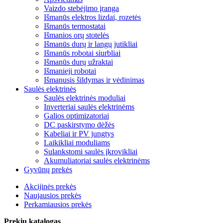
Vaizdo stebėjimo įranga
Išmanūs elektros lizdai, rozetės
Išmanūs termostatai
Išmanios orų stotelės
Išmanūs durų ir langų jutikliai
Išmanūs robotai siurbliai
Išmanūs durų užraktai
Išmanieji robotai
Išmanusis šildymas ir vėdinimas
Saulės elektrinės
Saulės elektrinės moduliai
Inverteriai saulės elektrinėms
Galios optimizatoriai
DC paskirstymo dėžės
Kabeliai ir PV jungtys
Laikikliai moduliams
Sulankstomi saulės įkrovikliai
Akumuliatoriai saulės elektrinėms
Gyvūnų prekės
Akcijinės prekės
Naujausios prekės
Perkamiausios prekės
Prekių katalogas