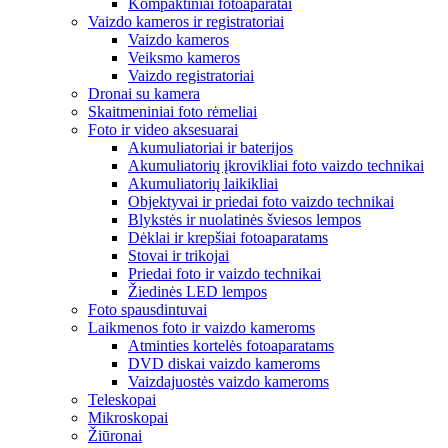
Kompaktiniai fotoaparatai
Vaizdo kameros ir registratoriai
Vaizdo kameros
Veiksmo kameros
Vaizdo registratoriai
Dronai su kamera
Skaitmeniniai foto rėmeliai
Foto ir video aksesuarai
Akumuliatoriai ir baterijos
Akumuliatorių įkrovikliai foto vaizdo technikai
Akumuliatorių laikikliai
Objektyvai ir priedai foto vaizdo technikai
Blykstės ir nuolatinės šviesos lempos
Dėklai ir krepšiai fotoaparatams
Stovai ir trikojai
Priedai foto ir vaizdo technikai
Žiedinės LED lempos
Foto spausdintuvai
Laikmenos foto ir vaizdo kameroms
Atminties kortelės fotoaparatams
DVD diskai vaizdo kameroms
Vaizdajuostės vaizdo kameroms
Teleskopai
Mikroskopai
Žiūronai