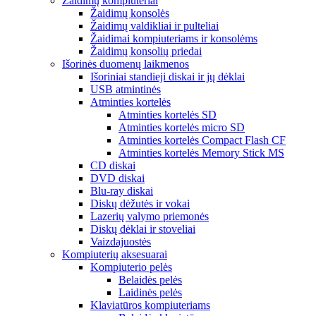
Žaidimų kompiuteriai
Žaidimų konsolės
Žaidimų valdikliai ir pulteliai
Žaidimai kompiuteriams ir konsolėms
Žaidimų konsolių priedai
Išorinės duomenų laikmenos
Išoriniai standieji diskai ir jų dėklai
USB atmintinės
Atminties kortelės
Atminties kortelės SD
Atminties kortelės micro SD
Atminties kortelės Compact Flash CF
Atminties kortelės Memory Stick MS
CD diskai
DVD diskai
Blu-ray diskai
Diskų dėžutės ir vokai
Lazerių valymo priemonės
Diskų dėklai ir stoveliai
Vaizdajuostės
Kompiuterių aksesuarai
Kompiuterio pelės
Belaidės pelės
Laidinės pelės
Klaviatūros kompiuteriams