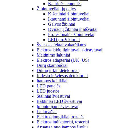
Kaitrinės lemputės
Žibintuvėliai, jų dalys
Kišeniniai žibintuvėliai
Įkraunami žibintuvėliai
Galvos žibintai
Dviračių žibintai ir atšvaitai
Profesionalūs žibintuvėlai
LED prožektoriai
Šviesos efektai vakarėliams
Elektros laidų ilgintuvai, skirstytuvai
Maitinimo šaltiniai
Elektros adapteriai (UK, US)
Durų skambučiai
Dūmų ir kiti detektoriai
Judesio ir šviesos detektoriai
Įtampos keitikliai
LED panelės
LED juostos
Staliniai šviestuvai
Baldiniai LED šviestuvai
Įmontuojami šviestuvai
Laikmačiai
Elektros jungikliai, rozetės
Elektros indikatoriai, testeriai
Apsauga nuo įtampos šuolių