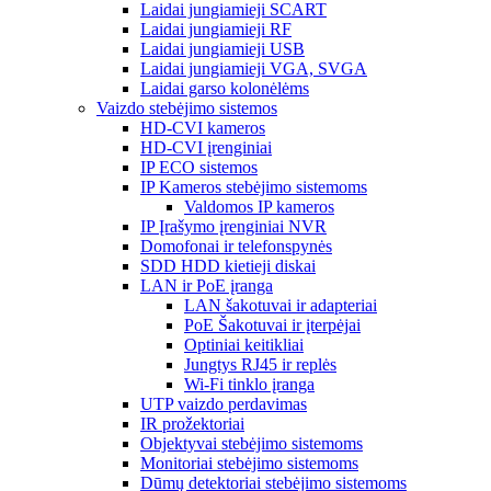
Laidai jungiamieji SCART
Laidai jungiamieji RF
Laidai jungiamieji USB
Laidai jungiamieji VGA, SVGA
Laidai garso kolonėlėms
Vaizdo stebėjimo sistemos
HD-CVI kameros
HD-CVI įrenginiai
IP ECO sistemos
IP Kameros stebėjimo sistemoms
Valdomos IP kameros
IP Įrašymo įrenginiai NVR
Domofonai ir telefonspynės
SDD HDD kietieji diskai
LAN ir PoE įranga
LAN šakotuvai ir adapteriai
PoE Šakotuvai ir įterpėjai
Optiniai keitikliai
Jungtys RJ45 ir replės
Wi-Fi tinklo įranga
UTP vaizdo perdavimas
IR prožektoriai
Objektyvai stebėjimo sistemoms
Monitoriai stebėjimo sistemoms
Dūmų detektoriai stebėjimo sistemoms