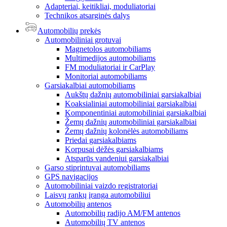
Adapteriai, keitikliai, moduliatoriai
Technikos atsarginės dalys
Automobilių prekės
Automobiliniai grotuvai
Magnetolos automobiliams
Multimedijos automobiliams
FM moduliatoriai ir CarPlay
Monitoriai automobiliams
Garsiakalbiai automobiliams
Aukštų dažnių automobiliniai garsiakalbiai
Koaksialiniai automobiliniai garsiakalbiai
Komponentiniai automobiliniai garsiakalbiai
Žemų dažnių automobiliniai garsiakalbiai
Žemų dažnių kolonėlės automobiliams
Priedai garsiakalbiams
Korpusai dėžės garsiakalbiams
Atsparūs vandeniui garsiakalbiai
Garso stiprintuvai automobiliams
GPS navigacijos
Automobiliniai vaizdo registratoriai
Laisvų rankų įranga automobiliui
Automobilių antenos
Automobilių radijo AM/FM antenos
Automobilių TV antenos