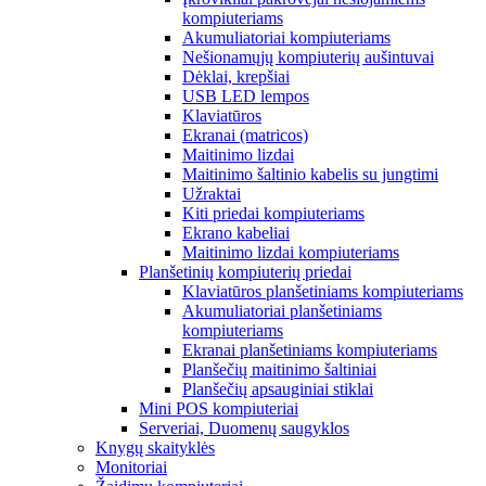
kompiuteriams
Akumuliatoriai kompiuteriams
Nešionamųjų kompiuterių aušintuvai
Dėklai, krepšiai
USB LED lempos
Klaviatūros
Ekranai (matricos)
Maitinimo lizdai
Maitinimo šaltinio kabelis su jungtimi
Užraktai
Kiti priedai kompiuteriams
Ekrano kabeliai
Maitinimo lizdai kompiuteriams
Planšetinių kompiuterių priedai
Klaviatūros planšetiniams kompiuteriams
Akumuliatoriai planšetiniams
kompiuteriams
Ekranai planšetiniams kompiuteriams
Planšečių maitinimo šaltiniai
Planšečių apsauginiai stiklai
Mini POS kompiuteriai
Serveriai, Duomenų saugyklos
Knygų skaityklės
Monitoriai