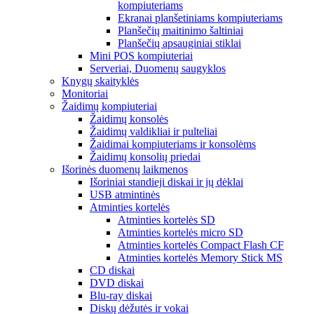
kompiuteriams
Ekranai planšetiniams kompiuteriams
Planšečių maitinimo šaltiniai
Planšečių apsauginiai stiklai
Mini POS kompiuteriai
Serveriai, Duomenų saugyklos
Knygų skaityklės
Monitoriai
Žaidimų kompiuteriai
Žaidimų konsolės
Žaidimų valdikliai ir pulteliai
Žaidimai kompiuteriams ir konsolėms
Žaidimų konsolių priedai
Išorinės duomenų laikmenos
Išoriniai standieji diskai ir jų dėklai
USB atmintinės
Atminties kortelės
Atminties kortelės SD
Atminties kortelės micro SD
Atminties kortelės Compact Flash CF
Atminties kortelės Memory Stick MS
CD diskai
DVD diskai
Blu-ray diskai
Diskų dėžutės ir vokai