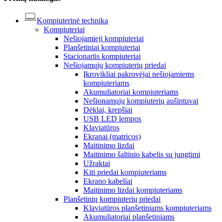
Kompiuterinė technika
Kompiuteriai
Nešiojamieji kompiuteriai
Planšetiniai kompiuteriai
Stacionarūs kompiuteriai
Nešiojamųjų kompiuterių priedai
Įkrovikliai pakrovėjai nešiojamiems
kompiuteriams
Akumuliatoriai kompiuteriams
Nešionamųjų kompiuterių aušintuvai
Dėklai, krepšiai
USB LED lempos
Klaviatūros
Ekranai (matricos)
Maitinimo lizdai
Maitinimo šaltinio kabelis su jungtimi
Užraktai
Kiti priedai kompiuteriams
Ekrano kabeliai
Maitinimo lizdai kompiuteriams
Planšetinių kompiuterių priedai
Klaviatūros planšetiniams kompiuteriams
Akumuliatoriai planšetiniams