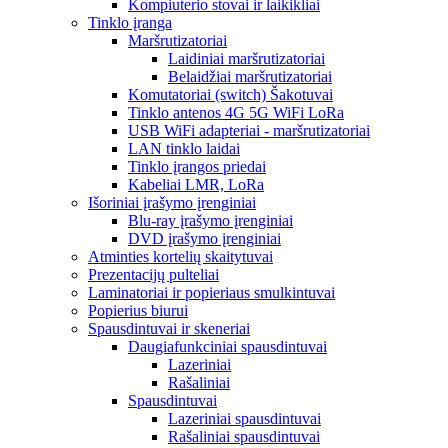
Kompiuterio stovai ir laikikliai
Tinklo įranga
Maršrutizatoriai
Laidiniai maršrutizatoriai
Belaidžiai maršrutizatoriai
Komutatoriai (switch) Šakotuvai
Tinklo antenos 4G 5G WiFi LoRa
USB WiFi adapteriai - maršrutizatoriai
LAN tinklo laidai
Tinklo įrangos priedai
Kabeliai LMR, LoRa
Išoriniai įrašymo įrenginiai
Blu-ray įrašymo įrenginiai
DVD įrašymo įrenginiai
Atminties kortelių skaitytuvai
Prezentacijų pulteliai
Laminatoriai ir popieriaus smulkintuvai
Popierius biurui
Spausdintuvai ir skeneriai
Daugiafunkciniai spausdintuvai
Lazeriniai
Rašaliniai
Spausdintuvai
Lazeriniai spausdintuvai
Rašaliniai spausdintuvai