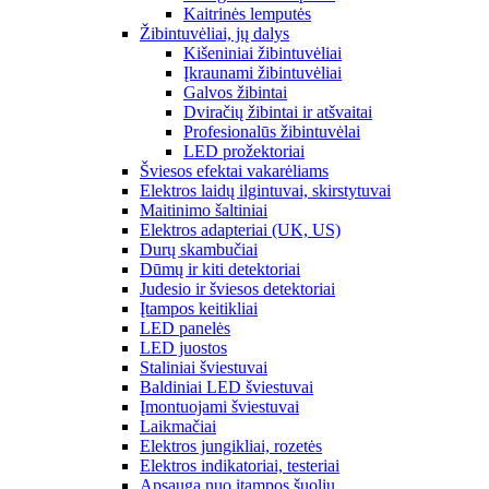
Kaitrinės lemputės
Žibintuvėliai, jų dalys
Kišeniniai žibintuvėliai
Įkraunami žibintuvėliai
Galvos žibintai
Dviračių žibintai ir atšvaitai
Profesionalūs žibintuvėlai
LED prožektoriai
Šviesos efektai vakarėliams
Elektros laidų ilgintuvai, skirstytuvai
Maitinimo šaltiniai
Elektros adapteriai (UK, US)
Durų skambučiai
Dūmų ir kiti detektoriai
Judesio ir šviesos detektoriai
Įtampos keitikliai
LED panelės
LED juostos
Staliniai šviestuvai
Baldiniai LED šviestuvai
Įmontuojami šviestuvai
Laikmačiai
Elektros jungikliai, rozetės
Elektros indikatoriai, testeriai
Apsauga nuo įtampos šuolių