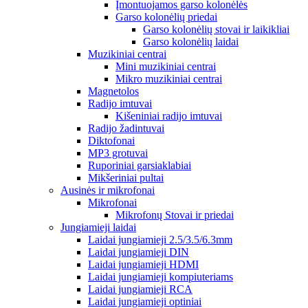
Įmontuojamos garso kolonėlės
Garso kolonėlių priedai
Garso kolonėlių stovai ir laikikliai
Garso kolonėlių laidai
Muzikiniai centrai
Mini muzikiniai centrai
Mikro muzikiniai centrai
Magnetolos
Radijo imtuvai
Kišeniniai radijo imtuvai
Radijo žadintuvai
Diktofonai
MP3 grotuvai
Ruporiniai garsiaklabiai
Mikšeriniai pultai
Ausinės ir mikrofonai
Mikrofonai
Mikrofonų Stovai ir priedai
Jungiamieji laidai
Laidai jungiamieji 2.5/3.5/6.3mm
Laidai jungiamieji DIN
Laidai jungiamieji HDMI
Laidai jungiamieji kompiuteriams
Laidai jungiamieji RCA
Laidai jungiamieji optiniai