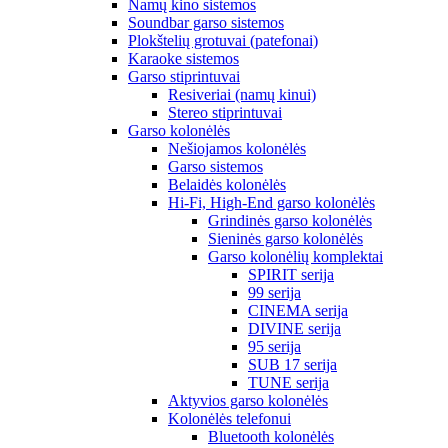
Namų kino sistemos
Soundbar garso sistemos
Plokštelių grotuvai (patefonai)
Karaoke sistemos
Garso stiprintuvai
Resiveriai (namų kinui)
Stereo stiprintuvai
Garso kolonėlės
Nešiojamos kolonėlės
Garso sistemos
Belaidės kolonėlės
Hi-Fi, High-End garso kolonėlės
Grindinės garso kolonėlės
Sieninės garso kolonėlės
Garso kolonėlių komplektai
SPIRIT serija
99 serija
CINEMA serija
DIVINE serija
95 serija
SUB 17 serija
TUNE serija
Aktyvios garso kolonėlės
Kolonėlės telefonui
Bluetooth kolonėlės