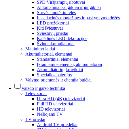
SPD Viršįtampių ribotuvai
Automatiniai saugikliai ir jungikliai
Srovės nuotėkio rėlės
Instaliacinės montažinės ir paskyrstymo dėžės
LED prožektoriai
Kiti šviestuvai
Šviestuvų priedai
Kalėdinės LED dekoracijos
Švino akumuliatoriai
Maitinimo laidai
Akumuliatoriai, elementai
Standartiniai elementai
Įkraunami elementai, akumuliatoriai
Akumuliatorių įkrovikliai
Specialios baterijos
Valymo priemonės ir chemija buičiai
Vaizdo ir garso technika
Televizoriai
Ultra HD (4K) televizoriai
Full HD televizoriai
HD televizoriai
Nešiojami TV
TV priedai
Android TV priedėliai