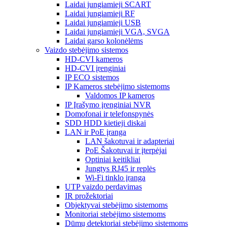
Laidai jungiamieji SCART
Laidai jungiamieji RF
Laidai jungiamieji USB
Laidai jungiamieji VGA, SVGA
Laidai garso kolonėlėms
Vaizdo stebėjimo sistemos
HD-CVI kameros
HD-CVI įrenginiai
IP ECO sistemos
IP Kameros stebėjimo sistemoms
Valdomos IP kameros
IP Įrašymo įrenginiai NVR
Domofonai ir telefonspynės
SDD HDD kietieji diskai
LAN ir PoE įranga
LAN šakotuvai ir adapteriai
PoE Šakotuvai ir įterpėjai
Optiniai keitikliai
Jungtys RJ45 ir replės
Wi-Fi tinklo įranga
UTP vaizdo perdavimas
IR prožektoriai
Objektyvai stebėjimo sistemoms
Monitoriai stebėjimo sistemoms
Dūmų detektoriai stebėjimo sistemoms