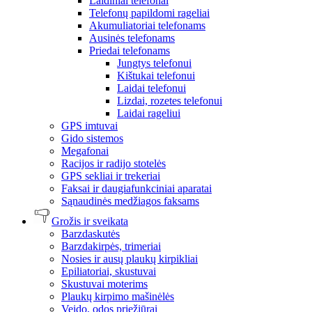
Laidiniai telefonai
Telefonų papildomi rageliai
Akumuliatoriai telefonams
Ausinės telefonams
Priedai telefonams
Jungtys telefonui
Kištukai telefonui
Laidai telefonui
Lizdai, rozetes telefonui
Laidai rageliui
GPS imtuvai
Gido sistemos
Megafonai
Racijos ir radijo stotelės
GPS sekliai ir trekeriai
Faksai ir daugiafunkciniai aparatai
Sąnaudinės medžiagos faksams
Grožis ir sveikata
Barzdaskutės
Barzdakirpės, trimeriai
Nosies ir ausų plaukų kirpikliai
Epiliatoriai, skustuvai
Skustuvai moterims
Plaukų kirpimo mašinėlės
Veido, odos priežiūrai