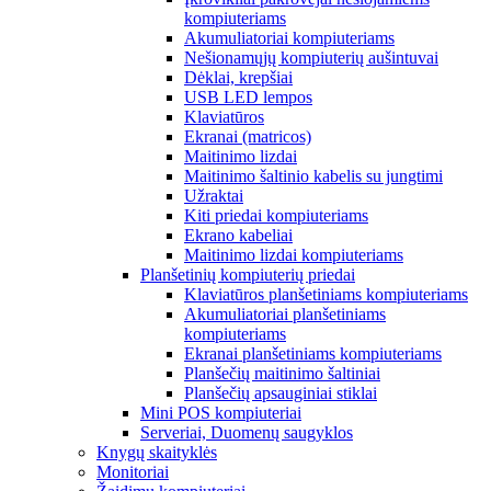
kompiuteriams
Akumuliatoriai kompiuteriams
Nešionamųjų kompiuterių aušintuvai
Dėklai, krepšiai
USB LED lempos
Klaviatūros
Ekranai (matricos)
Maitinimo lizdai
Maitinimo šaltinio kabelis su jungtimi
Užraktai
Kiti priedai kompiuteriams
Ekrano kabeliai
Maitinimo lizdai kompiuteriams
Planšetinių kompiuterių priedai
Klaviatūros planšetiniams kompiuteriams
Akumuliatoriai planšetiniams
kompiuteriams
Ekranai planšetiniams kompiuteriams
Planšečių maitinimo šaltiniai
Planšečių apsauginiai stiklai
Mini POS kompiuteriai
Serveriai, Duomenų saugyklos
Knygų skaityklės
Monitoriai