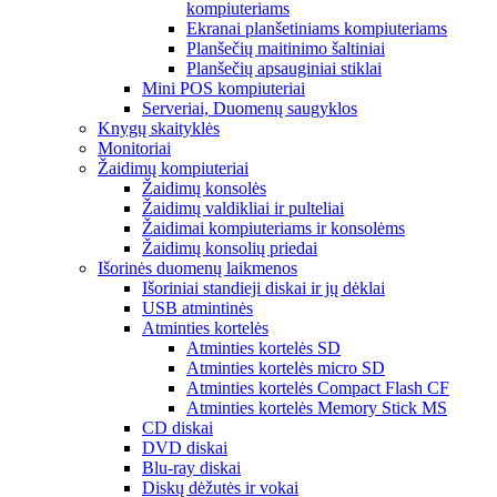
kompiuteriams
Ekranai planšetiniams kompiuteriams
Planšečių maitinimo šaltiniai
Planšečių apsauginiai stiklai
Mini POS kompiuteriai
Serveriai, Duomenų saugyklos
Knygų skaityklės
Monitoriai
Žaidimų kompiuteriai
Žaidimų konsolės
Žaidimų valdikliai ir pulteliai
Žaidimai kompiuteriams ir konsolėms
Žaidimų konsolių priedai
Išorinės duomenų laikmenos
Išoriniai standieji diskai ir jų dėklai
USB atmintinės
Atminties kortelės
Atminties kortelės SD
Atminties kortelės micro SD
Atminties kortelės Compact Flash CF
Atminties kortelės Memory Stick MS
CD diskai
DVD diskai
Blu-ray diskai
Diskų dėžutės ir vokai