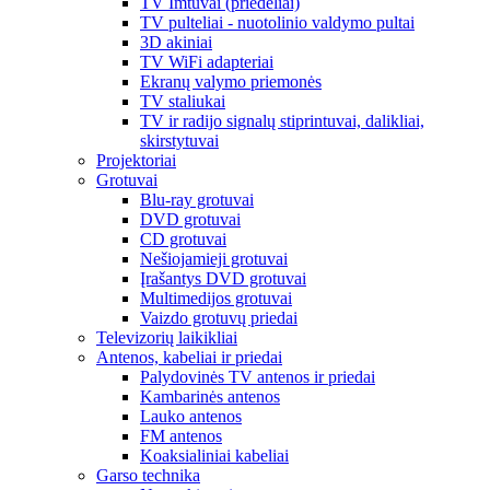
TV Imtuvai (priedėliai)
TV pulteliai - nuotolinio valdymo pultai
3D akiniai
TV WiFi adapteriai
Ekranų valymo priemonės
TV staliukai
TV ir radijo signalų stiprintuvai, dalikliai,
skirstytuvai
Projektoriai
Grotuvai
Blu-ray grotuvai
DVD grotuvai
CD grotuvai
Nešiojamieji grotuvai
Įrašantys DVD grotuvai
Multimedijos grotuvai
Vaizdo grotuvų priedai
Televizorių laikikliai
Antenos, kabeliai ir priedai
Palydovinės TV antenos ir priedai
Kambarinės antenos
Lauko antenos
FM antenos
Koaksialiniai kabeliai
Garso technika