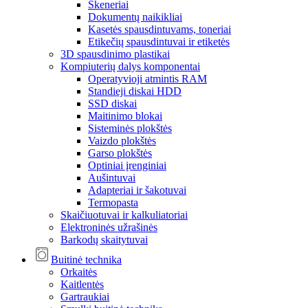
Skeneriai
Dokumentų naikikliai
Kasetės spausdintuvams, toneriai
Etikečių spausdintuvai ir etiketės
3D spausdinimo plastikai
Kompiuterių dalys komponentai
Operatyvioji atmintis RAM
Standieji diskai HDD
SSD diskai
Maitinimo blokai
Sisteminės plokštės
Vaizdo plokštės
Garso plokštės
Optiniai įrenginiai
Aušintuvai
Adapteriai ir šakotuvai
Termopasta
Skaičiuotuvai ir kalkuliatoriai
Elektroninės užrašinės
Barkodų skaitytuvai
Buitinė technika
Orkaitės
Kaitlentės
Gartraukiai