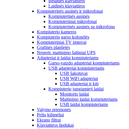
Belaidės klaviatūros
Laidinės klaviatūros
Kompiuterinės ausinės ir mikrofonai
Kompiuterinės ausinės
Kompiuteriniai mikrofonai
Kompiuterinės ausinės su mikrofonu
Kompiuterio kameros
Kompiuterių garso kolonėlės
Kompiuteriniai TV imtuvai
Grafinės planšetės
Nepertr. maitinimo šaltiniai UPS
Adapteriai ir laidai kompiuteriams
Garso-vaizdo adapteriai kompiuteriams
USB adapteriai kompiuteriams
USB šakotuvai
USB WiFi adapteriai
USB adapteriai ir kiti
Kompiuterių jungiamieji laidai
Monitorių laidai
Maitinimo laidai kompiuteriams
USB laidai kompiuteriams
Valymo priemonės
Pelių kilimėliai
Ekranų filtrai
Klaviatūros lipdukai