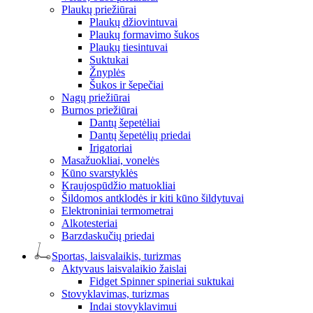
Plaukų priežiūrai
Plaukų džiovintuvai
Plaukų formavimo šukos
Plaukų tiesintuvai
Suktukai
Žnyplės
Šukos ir šepečiai
Nagų priežiūrai
Burnos priežiūrai
Dantų šepetėliai
Dantų šepetėlių priedai
Irigatoriai
Masažuokliai, vonelės
Kūno svarstyklės
Kraujospūdžio matuokliai
Šildomos antklodės ir kiti kūno šildytuvai
Elektroniniai termometrai
Alkotesteriai
Barzdaskučių priedai
Sportas, laisvalaikis, turizmas
Aktyvaus laisvalaikio žaislai
Fidget Spinner spineriai suktukai
Stovyklavimas, turizmas
Indai stovyklavimui