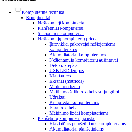
Kompiuterinė technika
Kompiuteriai
Nešiojamieji kompiuteriai
Planšetiniai kompiuteriai
Stacionarūs kompiuteriai
Nešiojamųjų kompiuterių priedai
Įkrovikliai pakrovėjai nešiojamiems
kompiuteriams
Akumuliatoriai kompiuteriams
Nešionamųjų kompiuterių aušintuvai
Dėklai, krepšiai
USB LED lempos
Klaviatūros
Ekranai (matricos)
Maitinimo lizdai
Maitinimo šaltinio kabelis su jungtimi
Užraktai
Kiti priedai kompiuteriams
Ekrano kabeliai
Maitinimo lizdai kompiuteriams
Planšetinių kompiuterių priedai
Klaviatūros planšetiniams kompiuteriams
Akumuliatoriai planšetiniams