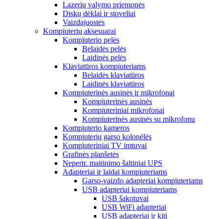
Lazerių valymo priemonės
Diskų dėklai ir stoveliai
Vaizdajuostės
Kompiuterių aksesuarai
Kompiuterio pelės
Belaidės pelės
Laidinės pelės
Klaviatūros kompiuteriams
Belaidės klaviatūros
Laidinės klaviatūros
Kompiuterinės ausinės ir mikrofonai
Kompiuterinės ausinės
Kompiuteriniai mikrofonai
Kompiuterinės ausinės su mikrofonu
Kompiuterio kameros
Kompiuterių garso kolonėlės
Kompiuteriniai TV imtuvai
Grafinės planšetės
Nepertr. maitinimo šaltiniai UPS
Adapteriai ir laidai kompiuteriams
Garso-vaizdo adapteriai kompiuteriams
USB adapteriai kompiuteriams
USB šakotuvai
USB WiFi adapteriai
USB adapteriai ir kiti