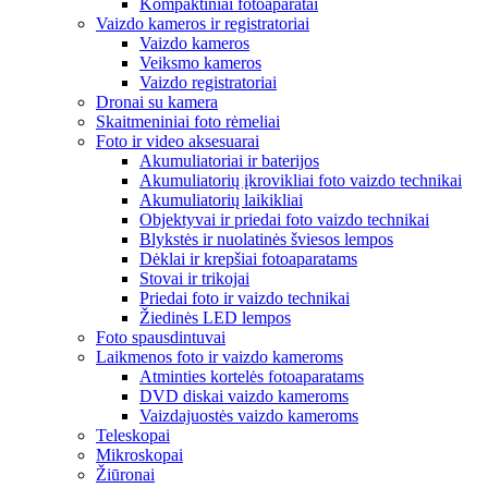
Kompaktiniai fotoaparatai
Vaizdo kameros ir registratoriai
Vaizdo kameros
Veiksmo kameros
Vaizdo registratoriai
Dronai su kamera
Skaitmeniniai foto rėmeliai
Foto ir video aksesuarai
Akumuliatoriai ir baterijos
Akumuliatorių įkrovikliai foto vaizdo technikai
Akumuliatorių laikikliai
Objektyvai ir priedai foto vaizdo technikai
Blykstės ir nuolatinės šviesos lempos
Dėklai ir krepšiai fotoaparatams
Stovai ir trikojai
Priedai foto ir vaizdo technikai
Žiedinės LED lempos
Foto spausdintuvai
Laikmenos foto ir vaizdo kameroms
Atminties kortelės fotoaparatams
DVD diskai vaizdo kameroms
Vaizdajuostės vaizdo kameroms
Teleskopai
Mikroskopai
Žiūronai