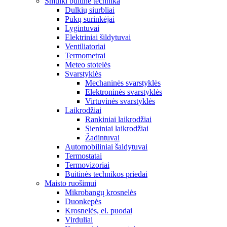
Smulki buitinė technika
Dulkių siurbliai
Pūkų surinkėjai
Lygintuvai
Elektriniai šildytuvai
Ventiliatoriai
Termometrai
Meteo stotelės
Svarstyklės
Mechaninės svarstyklės
Elektroninės svarstyklės
Virtuvinės svarstyklės
Laikrodžiai
Rankiniai laikrodžiai
Sieniniai laikrodžiai
Žadintuvai
Automobiliniai šaldytuvai
Termostatai
Termovizoriai
Buitinės technikos priedai
Maisto ruošimui
Mikrobangų krosnelės
Duonkepės
Krosnelės, el. puodai
Virduliai