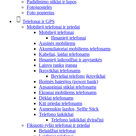
Padidinimo stiklai ir lupos
Fotojuostelės
Foto popierius
Telefonai ir GPS
Mobilieji telefonai ir priedai
Mobilieji telefonai
Išmanieji telefonai
Ausinės mobiliems
Akumuliatoriai mobiliems telefonams
Kabeliai, laidai telefonams
Išmanieji laikrodžiai ir apyrankės
Laisvų rankų įranga
Įkrovikliai telefonams
Bevieliai telefonų įkrovikliai
Išorinės baterijos (power bank)
Apsauginiai stiklai telefonams
Ekranai mobiliems telefonams
Dėklai telefonams
Kiti priedai telefonams
Asmenukių lazdos, Selfie Stick
Telefono laikikliai
Telefono laikikliai dviračiui
Fiksuoto ryšio telefonai ir priedai
Belaidžiai telefonai