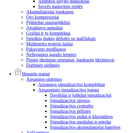
Aplinkos sąlygų matuokliai
Srovės matavimo replės
Akumuliatoriai įrankiams
Oro kompresoriai
Pjūkleliai siaurapjūkliui
Atsuktuvo antgaliai
Grąžtai ir jų komplektai
Smulkių daiktų dėžutės su stalčiukais
Multimetro testerio laidai
Pakavimo medžiagos
Nešiojamos garažo lempos
Pinigų tikrinimo prietaisai, banknotų tikrintuvai
Darbinės pirštinės
Išmanūs namai
Apsaugos sistemos
Apsaugos signalizacijos komplektai
Apsauginės signalizacijos įranga
Davikliai ir jutikliai signalizacijai
Signalizacijos sirenos
Signalizacijos centralės
Signalizacijos dėžutės
Signalizacijos pultai ir klaviatūros
Signalizacijos moduliai ir priedai
Signalizacijos akumuliatoriai baterijos
Apšvietimas