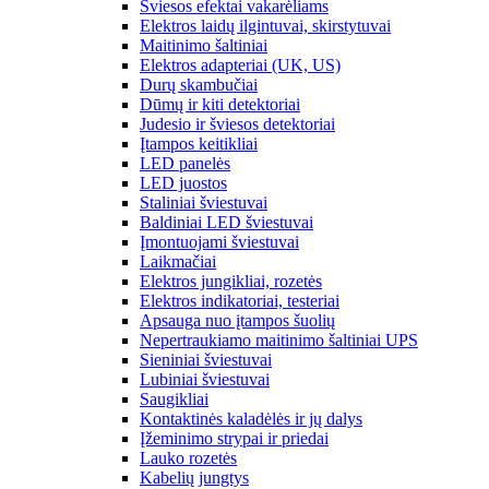
Šviesos efektai vakarėliams
Elektros laidų ilgintuvai, skirstytuvai
Maitinimo šaltiniai
Elektros adapteriai (UK, US)
Durų skambučiai
Dūmų ir kiti detektoriai
Judesio ir šviesos detektoriai
Įtampos keitikliai
LED panelės
LED juostos
Staliniai šviestuvai
Baldiniai LED šviestuvai
Įmontuojami šviestuvai
Laikmačiai
Elektros jungikliai, rozetės
Elektros indikatoriai, testeriai
Apsauga nuo įtampos šuolių
Nepertraukiamo maitinimo šaltiniai UPS
Sieniniai šviestuvai
Lubiniai šviestuvai
Saugikliai
Kontaktinės kaladėlės ir jų dalys
Įžeminimo strypai ir priedai
Lauko rozetės
Kabelių jungtys