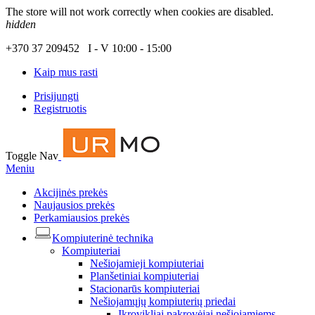
The store will not work correctly when cookies are disabled.
hidden
+370 37 209452 I - V 10:00 - 15:00
Kaip mus rasti
Prisijungti
Registruotis
Toggle Nav
Meniu
Akcijinės prekės
Naujausios prekės
Perkamiausios prekės
Kompiuterinė technika
Kompiuteriai
Nešiojamieji kompiuteriai
Planšetiniai kompiuteriai
Stacionarūs kompiuteriai
Nešiojamųjų kompiuterių priedai
Įkrovikliai pakrovėjai nešiojamiems