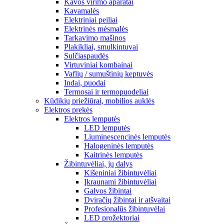
Kavos virimo aparatai
Kavamalės
Elektriniai peiliai
Elektrinės mėsmalės
Tarkavimo mašinos
Plakikliai, smulkintuvai
Sulčiaspaudės
Virtuviniai kombainai
Vaflių / sumuštinių keptuvės
Indai, puodai
Termosai ir termopuodeliai
Kūdikių priežiūrai, mobilios auklės
Elektros prekės
Elektros lemputės
LED lemputės
Liuminescencinės lemputės
Halogeninės lemputės
Kaitrinės lemputės
Žibintuvėliai, jų dalys
Kišeniniai žibintuvėliai
Įkraunami žibintuvėliai
Galvos žibintai
Dviračių žibintai ir atšvaitai
Profesionalūs žibintuvėlai
LED prožektoriai