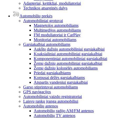
Adapteriai, keitikliai, moduliatoriai
Technikos atsarginės dalys
Automobilių prekės
Automobiliniai grotuvai
Magnetolos automobiliams
Multimedijos automobiliams
FM moduliatoriai ir CarPlay
Monitoriai automobiliams
Garsiakalbiai automobiliams
Aukštų dažnių automobiliniai garsiakalbiai
Koaksialiniai automobiliniai garsiakalbiai
Komponentiniai automobiliniai garsiakalbiai
Žemų dažnių automobiliniai garsiakalbiai
Žemų dažnių kolonėlės automobiliams
Priedai garsiakalbiams
Korpusai dėžės garsiakalbiams
Atsparūs vandeniui garsiakalbiai
Garso stiprintuvai automobiliams
GPS navigacijos
Automobiliniai vaizdo registratoriai
Laisvų rankų įranga automobiliui
Automobilių antenos
Automobilių radijo AM/FM antenos
Automobilių TV antenos