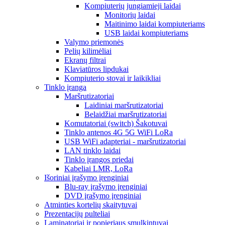
Kompiuterių jungiamieji laidai
Monitorių laidai
Maitinimo laidai kompiuteriams
USB laidai kompiuteriams
Valymo priemonės
Pelių kilimėliai
Ekranų filtrai
Klaviatūros lipdukai
Kompiuterio stovai ir laikikliai
Tinklo įranga
Maršrutizatoriai
Laidiniai maršrutizatoriai
Belaidžiai maršrutizatoriai
Komutatoriai (switch) Šakotuvai
Tinklo antenos 4G 5G WiFi LoRa
USB WiFi adapteriai - maršrutizatoriai
LAN tinklo laidai
Tinklo įrangos priedai
Kabeliai LMR, LoRa
Išoriniai įrašymo įrenginiai
Blu-ray įrašymo įrenginiai
DVD įrašymo įrenginiai
Atminties kortelių skaitytuvai
Prezentacijų pulteliai
Laminatoriai ir popieriaus smulkintuvai