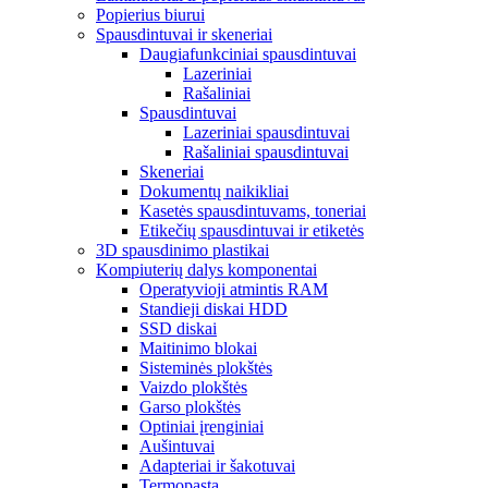
Popierius biurui
Spausdintuvai ir skeneriai
Daugiafunkciniai spausdintuvai
Lazeriniai
Rašaliniai
Spausdintuvai
Lazeriniai spausdintuvai
Rašaliniai spausdintuvai
Skeneriai
Dokumentų naikikliai
Kasetės spausdintuvams, toneriai
Etikečių spausdintuvai ir etiketės
3D spausdinimo plastikai
Kompiuterių dalys komponentai
Operatyvioji atmintis RAM
Standieji diskai HDD
SSD diskai
Maitinimo blokai
Sisteminės plokštės
Vaizdo plokštės
Garso plokštės
Optiniai įrenginiai
Aušintuvai
Adapteriai ir šakotuvai
Termopasta