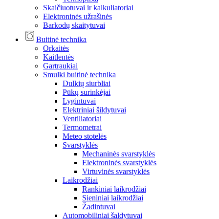
Skaičiuotuvai ir kalkuliatoriai
Elektroninės užrašinės
Barkodų skaitytuvai
Buitinė technika
Orkaitės
Kaitlentės
Gartraukiai
Smulki buitinė technika
Dulkių siurbliai
Pūkų surinkėjai
Lygintuvai
Elektriniai šildytuvai
Ventiliatoriai
Termometrai
Meteo stotelės
Svarstyklės
Mechaninės svarstyklės
Elektroninės svarstyklės
Virtuvinės svarstyklės
Laikrodžiai
Rankiniai laikrodžiai
Sieniniai laikrodžiai
Žadintuvai
Automobiliniai šaldytuvai