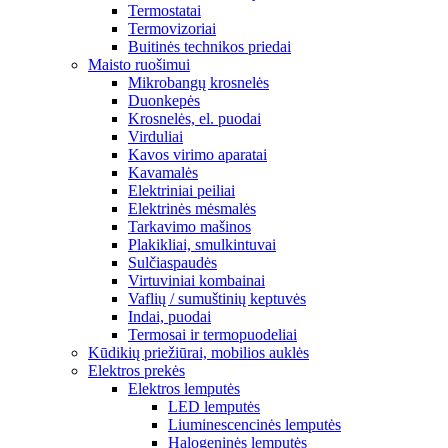
Termostatai
Termovizoriai
Buitinės technikos priedai
Maisto ruošimui
Mikrobangų krosnelės
Duonkepės
Krosnelės, el. puodai
Virduliai
Kavos virimo aparatai
Kavamalės
Elektriniai peiliai
Elektrinės mėsmalės
Tarkavimo mašinos
Plakikliai, smulkintuvai
Sulčiaspaudės
Virtuviniai kombainai
Vaflių / sumuštinių keptuvės
Indai, puodai
Termosai ir termopuodeliai
Kūdikių priežiūrai, mobilios auklės
Elektros prekės
Elektros lemputės
LED lemputės
Liuminescencinės lemputės
Halogeninės lemputės