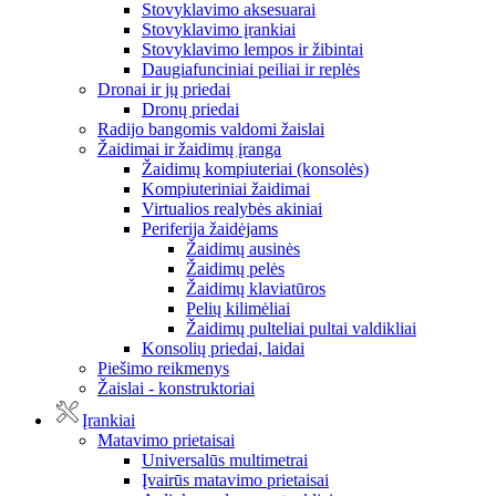
Stovyklavimo aksesuarai
Stovyklavimo įrankiai
Stovyklavimo lempos ir žibintai
Daugiafunciniai peiliai ir replės
Dronai ir jų priedai
Dronų priedai
Radijo bangomis valdomi žaislai
Žaidimai ir žaidimų įranga
Žaidimų kompiuteriai (konsolės)
Kompiuteriniai žaidimai
Virtualios realybės akiniai
Periferija žaidėjams
Žaidimų ausinės
Žaidimų pelės
Žaidimų klaviatūros
Pelių kilimėliai
Žaidimų pulteliai pultai valdikliai
Konsolių priedai, laidai
Piešimo reikmenys
Žaislai - konstruktoriai
Įrankiai
Matavimo prietaisai
Universalūs multimetrai
Įvairūs matavimo prietaisai