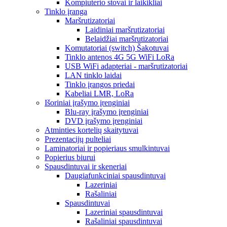
Kompiuterio stovai ir laikikliai
Tinklo įranga
Maršrutizatoriai
Laidiniai maršrutizatoriai
Belaidžiai maršrutizatoriai
Komutatoriai (switch) Šakotuvai
Tinklo antenos 4G 5G WiFi LoRa
USB WiFi adapteriai - maršrutizatoriai
LAN tinklo laidai
Tinklo įrangos priedai
Kabeliai LMR, LoRa
Išoriniai įrašymo įrenginiai
Blu-ray įrašymo įrenginiai
DVD įrašymo įrenginiai
Atminties kortelių skaitytuvai
Prezentacijų pulteliai
Laminatoriai ir popieriaus smulkintuvai
Popierius biurui
Spausdintuvai ir skeneriai
Daugiafunkciniai spausdintuvai
Lazeriniai
Rašaliniai
Spausdintuvai
Lazeriniai spausdintuvai
Rašaliniai spausdintuvai