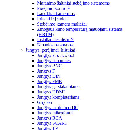
Maitinimo šaltiniai stebėjimo sistemoms
Praėjimo kontrolė
Laikikliai kameroms
Priedai ir Įrankiai
Stebėjimo kamerų muliažai
Žmogaus kūno temperatūrą matuojanti sistema
(HBTM)
Instaliacinės dėžutės
Išmaniosios spynos
Jungtys, perėjimai, kištukai
Jungtys 2.5, 3.5, 6.3
Jungtys bananinės
Jungtys BNC
Jungtys F
Jungtys DIN
Jungtys FME
Jungtys garsiakalbiams
Jungtys HDMI
Jungtys kompiuteriams
Gnybtai
Jungtys maitinimo DC
Jungtys mikrofonui
Jungtys RCA
Jungtys SCART
Jungtys TV