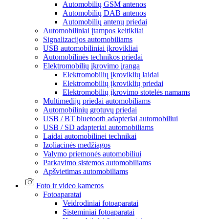
Automobilių GSM antenos
Automobilių DAB antenos
Automobilių antenų priedai
Automobiliniai įtampos keitikliai
Signalizacijos automobiliams
USB automobiliniai įkrovikliai
Automobilinės technikos priedai
Elektromobilių įkrovimo įranga
Elektromobilių įkroviklių laidai
Elektromobilių įkroviklių priedai
Elektromobilių įkrovimo stotelės namams
Multimedijų priedai automobiliams
Automobilinių grotuvų priedai
USB / BT bluetooth adapteriai automobiliui
USB / SD adapteriai automobiliams
Laidai automobilinei technikai
Izoliacinės medžiagos
Valymo priemonės automobiliui
Parkavimo sistemos automobiliams
Apšvietimas automobiliams
Foto ir video kameros
Fotoaparatai
Veidrodiniai fotoaparatai
Sisteminiai fotoaparatai