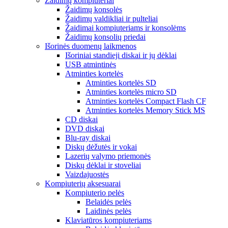
Žaidimų kompiuteriai
Žaidimų konsolės
Žaidimų valdikliai ir pulteliai
Žaidimai kompiuteriams ir konsolėms
Žaidimų konsolių priedai
Išorinės duomenų laikmenos
Išoriniai standieji diskai ir jų dėklai
USB atmintinės
Atminties kortelės
Atminties kortelės SD
Atminties kortelės micro SD
Atminties kortelės Compact Flash CF
Atminties kortelės Memory Stick MS
CD diskai
DVD diskai
Blu-ray diskai
Diskų dėžutės ir vokai
Lazerių valymo priemonės
Diskų dėklai ir stoveliai
Vaizdajuostės
Kompiuterių aksesuarai
Kompiuterio pelės
Belaidės pelės
Laidinės pelės
Klaviatūros kompiuteriams