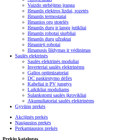
Vaizdo stebėjimo įranga
Išmanūs elektros lizdai, rozetės
Išmanūs termostatai
Išmanios orų stotelės
Išmanūs durų ir langų jutikliai
Išmanūs robotai siurbliai
Išmanūs durų užraktai
Išmanieji robotai
Išmanusis šildymas ir vėdinimas
Saulės elektrinės
Saulės elektrinės moduliai
Inverteriai saulės elektrinėms
Galios optimizatoriai
DC paskirstymo dėžės
Kabeliai ir PV jungtys
Laikikliai moduliams
Sulankstomi saulės įkrovikliai
Akumuliatoriai saulės elektrinėms
Gyvūnų prekės
Akcijinės prekės
Naujausios prekės
Perkamiausios prekės
Prekių katalogas