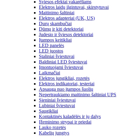
Šviesos efektai vakarėliams
Elektros laidų ilgintuvai, skirstytuvai
Maitinimo šaltiniai
Elektros adapteriai (UK, US)
Durų skambučiai
Dūmų ir kiti detektoriai
Judesio ir šviesos detektoriai
Įtampos keitikliai
LED panelės
LED juostos
Staliniai šviestuvai
Baldiniai LED šviestuvai
Įmontuojami šviestuvai
Laikmačiai
Elektros jungikliai, rozetės
Elektros indikatoriai, testeriai
Apsauga nuo įtampos šuolių
Nepertraukiamo maitinimo šaltiniai UPS
Sieniniai šviestuvai
Lubiniai šviestuvai
Saugikliai
Kontaktinės kaladėlės ir jų dalys
Įžeminimo strypai ir priedai
Lauko rozetės
Kabelių jungtys