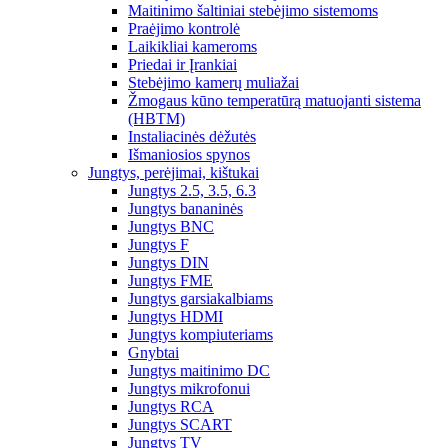
Maitinimo šaltiniai stebėjimo sistemoms
Praėjimo kontrolė
Laikikliai kameroms
Priedai ir Įrankiai
Stebėjimo kamerų muliažai
Žmogaus kūno temperatūrą matuojanti sistema
(HBTM)
Instaliacinės dėžutės
Išmaniosios spynos
Jungtys, perėjimai, kištukai
Jungtys 2.5, 3.5, 6.3
Jungtys bananinės
Jungtys BNC
Jungtys F
Jungtys DIN
Jungtys FME
Jungtys garsiakalbiams
Jungtys HDMI
Jungtys kompiuteriams
Gnybtai
Jungtys maitinimo DC
Jungtys mikrofonui
Jungtys RCA
Jungtys SCART
Jungtys TV