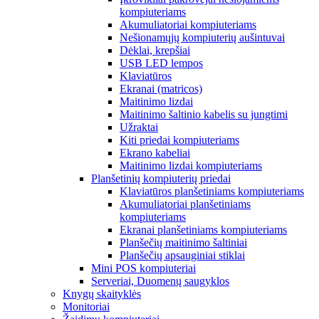
kompiuteriams
Akumuliatoriai kompiuteriams
Nešionamųjų kompiuterių aušintuvai
Dėklai, krepšiai
USB LED lempos
Klaviatūros
Ekranai (matricos)
Maitinimo lizdai
Maitinimo šaltinio kabelis su jungtimi
Užraktai
Kiti priedai kompiuteriams
Ekrano kabeliai
Maitinimo lizdai kompiuteriams
Planšetinių kompiuterių priedai
Klaviatūros planšetiniams kompiuteriams
Akumuliatoriai planšetiniams
kompiuteriams
Ekranai planšetiniams kompiuteriams
Planšečių maitinimo šaltiniai
Planšečių apsauginiai stiklai
Mini POS kompiuteriai
Serveriai, Duomenų saugyklos
Knygų skaityklės
Monitoriai