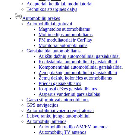
Adapteriai, keitikliai, moduliatoriai
Technikos atsarginės dalys
Automobilių prekės
Automobiliniai grotuvai
Magnetolos automobiliams
Multimedijos automobiliams
FM moduliatoriai ir CarPlay
Monitoriai automobiliams
Garsiakalbiai automobiliams
Aukštų dažnių automobiliniai garsiakalbiai
Koaksialiniai automobiliniai garsiakalbiai
Komponentiniai automobiliniai garsiakalbiai
Žemų dažnių automobiliniai garsiakalbiai
Žemų dažnių kolonėlės automobiliams
Priedai garsiakalbiams
Korpusai dėžės garsiakalbiams
Atsparūs vandeniui garsiakalbiai
Garso stiprintuvai automobiliams
GPS navigacijos
Automobiliniai vaizdo registratoriai
Laisvų rankų įranga automobiliui
Automobilių antenos
Automobilių radijo AM/FM antenos
Automobilių TV antenos