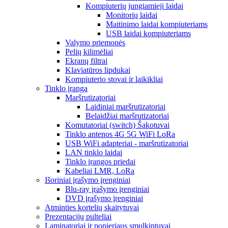
Kompiuterių jungiamieji laidai
Monitorių laidai
Maitinimo laidai kompiuteriams
USB laidai kompiuteriams
Valymo priemonės
Pelių kilimėliai
Ekranų filtrai
Klaviatūros lipdukai
Kompiuterio stovai ir laikikliai
Tinklo įranga
Maršrutizatoriai
Laidiniai maršrutizatoriai
Belaidžiai maršrutizatoriai
Komutatoriai (switch) Šakotuvai
Tinklo antenos 4G 5G WiFi LoRa
USB WiFi adapteriai - maršrutizatoriai
LAN tinklo laidai
Tinklo įrangos priedai
Kabeliai LMR, LoRa
Išoriniai įrašymo įrenginiai
Blu-ray įrašymo įrenginiai
DVD įrašymo įrenginiai
Atminties kortelių skaitytuvai
Prezentacijų pulteliai
Laminatoriai ir popieriaus smulkintuvai