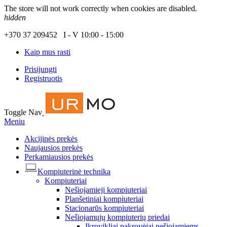
The store will not work correctly when cookies are disabled.
hidden
+370 37 209452 I - V 10:00 - 15:00
Kaip mus rasti
Prisijungti
Registruotis
Toggle Nav
Meniu
Akcijinės prekės
Naujausios prekės
Perkamiausios prekės
Kompiuterinė technika
Kompiuteriai
Nešiojamieji kompiuteriai
Planšetiniai kompiuteriai
Stacionarūs kompiuteriai
Nešiojamųjų kompiuterių priedai
Įkrovikliai pakrovėjai nešiojamiems