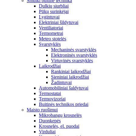
Smulki buitinė technika
Dulkių siurbliai
Pūkų surinkėjai
Lygintuvai
Elektriniai šildytuvai
Ventiliatoriai
Termometrai
Meteo stotelės
Svarstyklės
Mechaninės svarstyklės
Elektroninės svarstyklės
Virtuvinės svarstyklės
Laikrodžiai
Rankiniai laikrodžiai
Sieniniai laikrodžiai
Žadintuvai
Automobiliniai šaldytuvai
Termostatai
Termovizoriai
Buitinės technikos priedai
Maisto ruošimui
Mikrobangų krosnelės
Duonkepės
Krosnelės, el. puodai
Virduliai