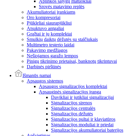
Aplinkos sąlygų matuokliai
Srovės matavimo replės
Akumuliatoriai įrankiams
Oro kompresoriai
Pjūkleliai siaurapjūkliui
Atsuktuvo antgaliai
Grąžtai ir jų komplektai
Smulkių daiktų dėžutės su stalčiukais
Multimetro testerio laidai
Pakavimo medžiagos
Nešiojamos garažo lempos
Pinigų tikrinimo prietaisai, banknotų tikrintuvai
Darbinės pirštinės
Išmanūs namai
Apsaugos sistemos
Apsaugos signalizacijos komplektai
Apsauginės signalizacijos įranga
Davikliai ir jutikliai signalizacijai
Signalizacijos sirenos
Signalizacijos centralės
Signalizacijos dėžutės
Signalizacijos pultai ir klaviatūros
Signalizacijos moduliai ir priedai
Signalizacijos akumuliatoriai baterijos
Apšvietimas