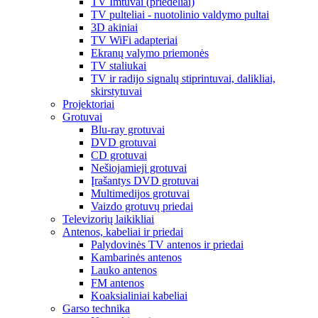
TV Imtuvai (priedėliai)
TV pulteliai - nuotolinio valdymo pultai
3D akiniai
TV WiFi adapteriai
Ekranų valymo priemonės
TV staliukai
TV ir radijo signalų stiprintuvai, dalikliai,
skirstytuvai
Projektoriai
Grotuvai
Blu-ray grotuvai
DVD grotuvai
CD grotuvai
Nešiojamieji grotuvai
Įrašantys DVD grotuvai
Multimedijos grotuvai
Vaizdo grotuvų priedai
Televizorių laikikliai
Antenos, kabeliai ir priedai
Palydovinės TV antenos ir priedai
Kambarinės antenos
Lauko antenos
FM antenos
Koaksialiniai kabeliai
Garso technika