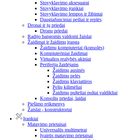
Stovyklavimo aksesuarai
Stovyklavimo įrankiai
Stovyklavimo lempos ir žibintai
Daugiafunciniai peiliai ir replės
Dronai ir jų priedai
Dronų priedai
Radijo bangomis valdomi žaislai
Žaidimai ir žaidimų įranga
Žaidimų kompiuteriai (konsolės)
Kompiuteriniai žaidimai
Virtualios realybės akiniai
Periferija žaidėjams
Žaidimų ausinės
Žaidimų pelės
Žaidimų klaviatūros
Pelių kilimėliai
Žaidimų pulteliai pultai valdikliai
Konsolių priedai, laidai
Piešimo reikmenys
Žaislai - konstruktoriai
Įrankiai
Matavimo prietaisai
Universalūs multimetrai
Įvairūs matavimo prietaisai