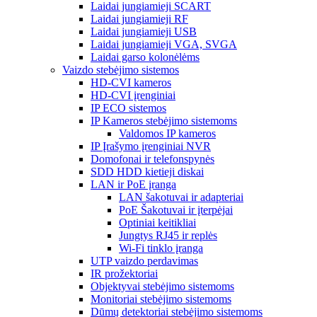
Laidai jungiamieji SCART
Laidai jungiamieji RF
Laidai jungiamieji USB
Laidai jungiamieji VGA, SVGA
Laidai garso kolonėlėms
Vaizdo stebėjimo sistemos
HD-CVI kameros
HD-CVI įrenginiai
IP ECO sistemos
IP Kameros stebėjimo sistemoms
Valdomos IP kameros
IP Įrašymo įrenginiai NVR
Domofonai ir telefonspynės
SDD HDD kietieji diskai
LAN ir PoE įranga
LAN šakotuvai ir adapteriai
PoE Šakotuvai ir įterpėjai
Optiniai keitikliai
Jungtys RJ45 ir replės
Wi-Fi tinklo įranga
UTP vaizdo perdavimas
IR prožektoriai
Objektyvai stebėjimo sistemoms
Monitoriai stebėjimo sistemoms
Dūmų detektoriai stebėjimo sistemoms