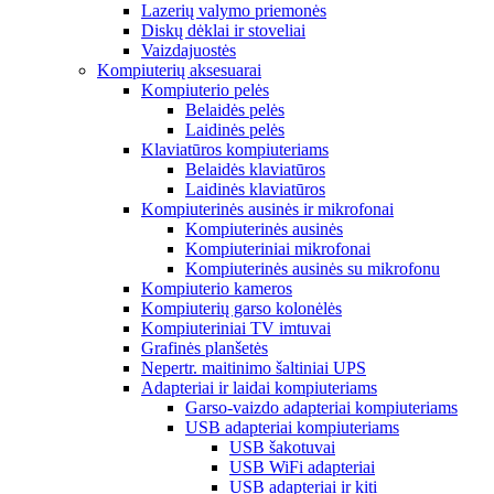
Lazerių valymo priemonės
Diskų dėklai ir stoveliai
Vaizdajuostės
Kompiuterių aksesuarai
Kompiuterio pelės
Belaidės pelės
Laidinės pelės
Klaviatūros kompiuteriams
Belaidės klaviatūros
Laidinės klaviatūros
Kompiuterinės ausinės ir mikrofonai
Kompiuterinės ausinės
Kompiuteriniai mikrofonai
Kompiuterinės ausinės su mikrofonu
Kompiuterio kameros
Kompiuterių garso kolonėlės
Kompiuteriniai TV imtuvai
Grafinės planšetės
Nepertr. maitinimo šaltiniai UPS
Adapteriai ir laidai kompiuteriams
Garso-vaizdo adapteriai kompiuteriams
USB adapteriai kompiuteriams
USB šakotuvai
USB WiFi adapteriai
USB adapteriai ir kiti