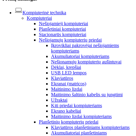
Kompiuterinė technika
Kompiuteriai
Nešiojamieji kompiuteriai
Planšetiniai kompiuteriai
Stacionarūs kompiuteriai
Nešiojamųjų kompiuterių priedai
Įkrovikliai pakrovėjai nešiojamiems
kompiuteriams
Akumuliatoriai kompiuteriams
Nešionamųjų kompiuterių aušintuvai
Dėklai, krepšiai
USB LED lempos
Klaviatūros
Ekranai (matricos)
Maitinimo lizdai
Maitinimo šaltinio kabelis su jungtimi
Užraktai
Kiti priedai kompiuteriams
Ekrano kabeliai
Maitinimo lizdai kompiuteriams
Planšetinių kompiuterių priedai
Klaviatūros planšetiniams kompiuteriams
Akumuliatoriai planšetiniams