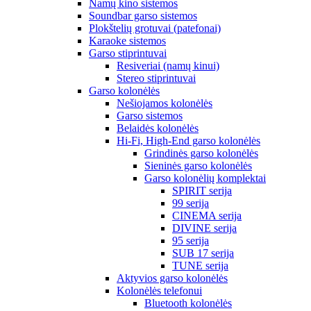
Namų kino sistemos
Soundbar garso sistemos
Plokštelių grotuvai (patefonai)
Karaoke sistemos
Garso stiprintuvai
Resiveriai (namų kinui)
Stereo stiprintuvai
Garso kolonėlės
Nešiojamos kolonėlės
Garso sistemos
Belaidės kolonėlės
Hi-Fi, High-End garso kolonėlės
Grindinės garso kolonėlės
Sieninės garso kolonėlės
Garso kolonėlių komplektai
SPIRIT serija
99 serija
CINEMA serija
DIVINE serija
95 serija
SUB 17 serija
TUNE serija
Aktyvios garso kolonėlės
Kolonėlės telefonui
Bluetooth kolonėlės