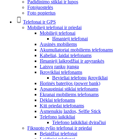
Padidinimo stiklai ir lupos
Fotojuostelės
Foto popierius
Telefonai ir GPS
Mobilieji telefonai ir priedai
Mobilieji telefonai
Išmanieji telefonai
Ausinės mobiliems
Akumuliatoriai mobiliems telefonams
Kabeliai, laidai telefonams
Išmanieji laikrodžiai ir apyrankės
Laisvų rankų įranga
Įkrovikliai telefonams
Bevieliai telefonų įkrovikliai
Išorinės baterijos (power bank)
Apsauginiai stiklai telefonams
Ekranai mobiliems telefonams
Dėklai telefonams
Kiti priedai telefonams
Asmenukių lazdos, Selfie Stick
Telefono laikikliai
Telefono laikikliai dviračiui
Fiksuoto ryšio telefonai ir priedai
Belaidžiai telefonai