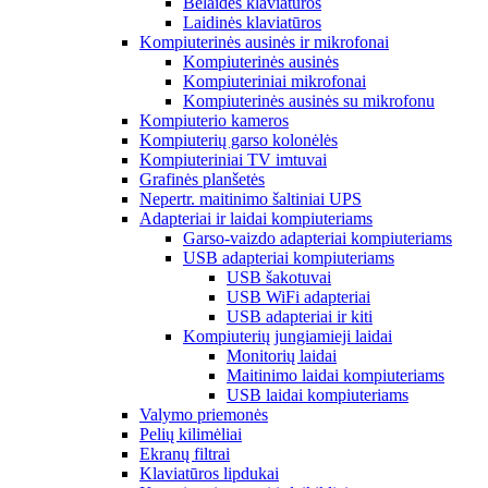
Belaidės klaviatūros
Laidinės klaviatūros
Kompiuterinės ausinės ir mikrofonai
Kompiuterinės ausinės
Kompiuteriniai mikrofonai
Kompiuterinės ausinės su mikrofonu
Kompiuterio kameros
Kompiuterių garso kolonėlės
Kompiuteriniai TV imtuvai
Grafinės planšetės
Nepertr. maitinimo šaltiniai UPS
Adapteriai ir laidai kompiuteriams
Garso-vaizdo adapteriai kompiuteriams
USB adapteriai kompiuteriams
USB šakotuvai
USB WiFi adapteriai
USB adapteriai ir kiti
Kompiuterių jungiamieji laidai
Monitorių laidai
Maitinimo laidai kompiuteriams
USB laidai kompiuteriams
Valymo priemonės
Pelių kilimėliai
Ekranų filtrai
Klaviatūros lipdukai