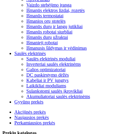
Vaizdo stebėjimo įranga
Išmanūs elektros lizdai, rozetės
Išmanūs termostatai
Išmanios orų stotelės
Išmanūs durų ir langų jutikliai
Išmanūs robotai siurbliai
Išmanūs durų užraktai
Išmanieji robotai
Išmanusis šildymas ir vėdinimas
Saulės elektrinės
Saulės elektrinės moduliai
Inverteriai saulės elektrinėms
Galios optimizatoriai
DC paskirstymo dėžės
Kabeliai ir PV jungtys
Laikikliai moduliams
Sulankstomi saulės įkrovikliai
Akumuliatoriai saulės elektrinėms
Gyvūnų prekės
Akcijinės prekės
Naujausios prekės
Perkamiausios prekės
Prekių katalogas