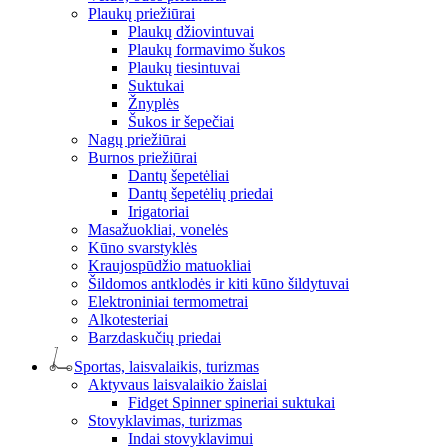
Plaukų priežiūrai
Plaukų džiovintuvai
Plaukų formavimo šukos
Plaukų tiesintuvai
Suktukai
Žnyplės
Šukos ir šepečiai
Nagų priežiūrai
Burnos priežiūrai
Dantų šepetėliai
Dantų šepetėlių priedai
Irigatoriai
Masažuokliai, vonelės
Kūno svarstyklės
Kraujospūdžio matuokliai
Šildomos antklodės ir kiti kūno šildytuvai
Elektroniniai termometrai
Alkotesteriai
Barzdaskučių priedai
Sportas, laisvalaikis, turizmas
Aktyvaus laisvalaikio žaislai
Fidget Spinner spineriai suktukai
Stovyklavimas, turizmas
Indai stovyklavimui