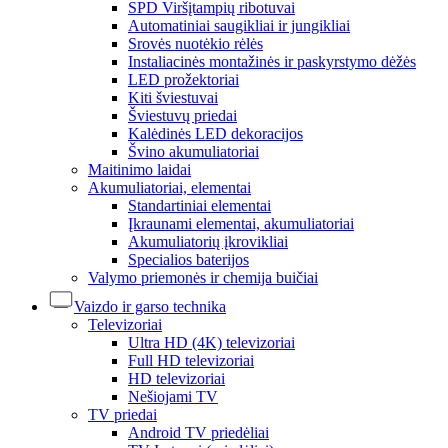
SPD Viršįtampių ribotuvai
Automatiniai saugikliai ir jungikliai
Srovės nuotėkio rėlės
Instaliacinės montažinės ir paskyrstymo dėžės
LED prožektoriai
Kiti šviestuvai
Šviestuvų priedai
Kalėdinės LED dekoracijos
Švino akumuliatoriai
Maitinimo laidai
Akumuliatoriai, elementai
Standartiniai elementai
Įkraunami elementai, akumuliatoriai
Akumuliatorių įkrovikliai
Specialios baterijos
Valymo priemonės ir chemija buičiai
Vaizdo ir garso technika
Televizoriai
Ultra HD (4K) televizoriai
Full HD televizoriai
HD televizoriai
Nešiojami TV
TV priedai
Android TV priedėliai