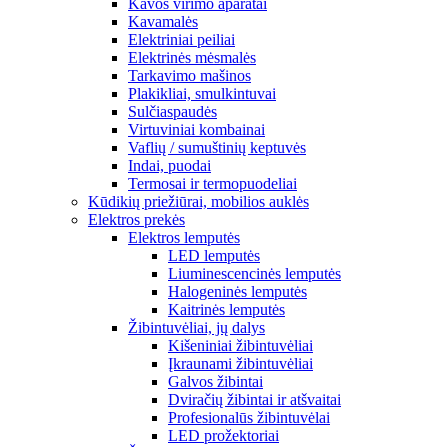
Kavos virimo aparatai
Kavamalės
Elektriniai peiliai
Elektrinės mėsmalės
Tarkavimo mašinos
Plakikliai, smulkintuvai
Sulčiaspaudės
Virtuviniai kombainai
Vaflių / sumuštinių keptuvės
Indai, puodai
Termosai ir termopuodeliai
Kūdikių priežiūrai, mobilios auklės
Elektros prekės
Elektros lemputės
LED lemputės
Liuminescencinės lemputės
Halogeninės lemputės
Kaitrinės lemputės
Žibintuvėliai, jų dalys
Kišeniniai žibintuvėliai
Įkraunami žibintuvėliai
Galvos žibintai
Dviračių žibintai ir atšvaitai
Profesionalūs žibintuvėlai
LED prožektoriai