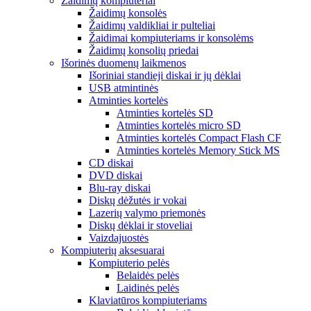
Žaidimų kompiuteriai
Žaidimų konsolės
Žaidimų valdikliai ir pulteliai
Žaidimai kompiuteriams ir konsolėms
Žaidimų konsolių priedai
Išorinės duomenų laikmenos
Išoriniai standieji diskai ir jų dėklai
USB atmintinės
Atminties kortelės
Atminties kortelės SD
Atminties kortelės micro SD
Atminties kortelės Compact Flash CF
Atminties kortelės Memory Stick MS
CD diskai
DVD diskai
Blu-ray diskai
Diskų dėžutės ir vokai
Lazerių valymo priemonės
Diskų dėklai ir stoveliai
Vaizdajuostės
Kompiuterių aksesuarai
Kompiuterio pelės
Belaidės pelės
Laidinės pelės
Klaviatūros kompiuteriams