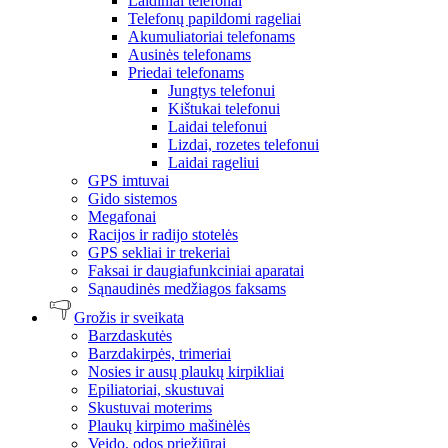
Laidiniai telefonai
Telefonų papildomi rageliai
Akumuliatoriai telefonams
Ausinės telefonams
Priedai telefonams
Jungtys telefonui
Kištukai telefonui
Laidai telefonui
Lizdai, rozetes telefonui
Laidai rageliui
GPS imtuvai
Gido sistemos
Megafonai
Racijos ir radijo stotelės
GPS sekliai ir trekeriai
Faksai ir daugiafunkciniai aparatai
Sąnaudinės medžiagos faksams
Grožis ir sveikata
Barzdaskutės
Barzdakirpės, trimeriai
Nosies ir ausų plaukų kirpikliai
Epiliatoriai, skustuvai
Skustuvai moterims
Plaukų kirpimo mašinėlės
Veido, odos priežiūrai