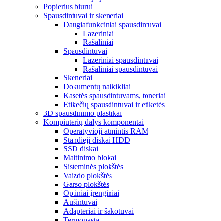
Popierius biurui
Spausdintuvai ir skeneriai
Daugiafunkciniai spausdintuvai
Lazeriniai
Rašaliniai
Spausdintuvai
Lazeriniai spausdintuvai
Rašaliniai spausdintuvai
Skeneriai
Dokumentų naikikliai
Kasetės spausdintuvams, toneriai
Etikečių spausdintuvai ir etiketės
3D spausdinimo plastikai
Kompiuterių dalys komponentai
Operatyvioji atmintis RAM
Standieji diskai HDD
SSD diskai
Maitinimo blokai
Sisteminės plokštės
Vaizdo plokštės
Garso plokštės
Optiniai įrenginiai
Aušintuvai
Adapteriai ir šakotuvai
Termopasta