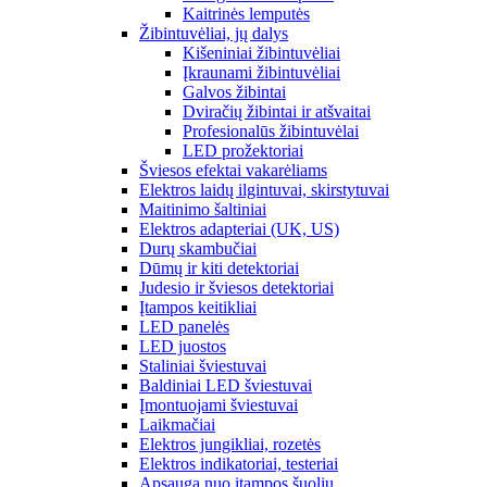
Kaitrinės lemputės
Žibintuvėliai, jų dalys
Kišeniniai žibintuvėliai
Įkraunami žibintuvėliai
Galvos žibintai
Dviračių žibintai ir atšvaitai
Profesionalūs žibintuvėlai
LED prožektoriai
Šviesos efektai vakarėliams
Elektros laidų ilgintuvai, skirstytuvai
Maitinimo šaltiniai
Elektros adapteriai (UK, US)
Durų skambučiai
Dūmų ir kiti detektoriai
Judesio ir šviesos detektoriai
Įtampos keitikliai
LED panelės
LED juostos
Staliniai šviestuvai
Baldiniai LED šviestuvai
Įmontuojami šviestuvai
Laikmačiai
Elektros jungikliai, rozetės
Elektros indikatoriai, testeriai
Apsauga nuo įtampos šuolių