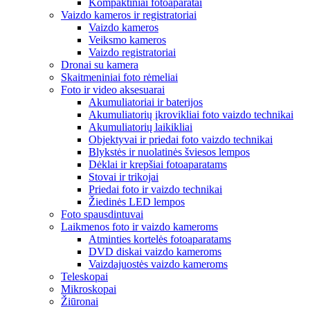
Kompaktiniai fotoaparatai
Vaizdo kameros ir registratoriai
Vaizdo kameros
Veiksmo kameros
Vaizdo registratoriai
Dronai su kamera
Skaitmeniniai foto rėmeliai
Foto ir video aksesuarai
Akumuliatoriai ir baterijos
Akumuliatorių įkrovikliai foto vaizdo technikai
Akumuliatorių laikikliai
Objektyvai ir priedai foto vaizdo technikai
Blykstės ir nuolatinės šviesos lempos
Dėklai ir krepšiai fotoaparatams
Stovai ir trikojai
Priedai foto ir vaizdo technikai
Žiedinės LED lempos
Foto spausdintuvai
Laikmenos foto ir vaizdo kameroms
Atminties kortelės fotoaparatams
DVD diskai vaizdo kameroms
Vaizdajuostės vaizdo kameroms
Teleskopai
Mikroskopai
Žiūronai