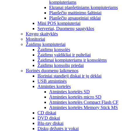
kompiuteriams
Ekranai planšetiniams kompiuteriams
Planšečių maitinimo šaltiniai
Planšečių apsauginiai stiklai
Mini POS kompiuteriai
Serveriai, Duomenų saugyklos
Knygų skaityklės
Monitoriai
Žaidimų kompiuteriai
Žaidimų konsolės
Žaidimų valdikliai ir pulteliai
Žaidimai kompiuteriams ir konsolėms
Žaidimų konsolių priedai
Išorinės duomenų laikmenos
Išoriniai standieji diskai ir jų dėklai
USB atmintinės
Atminties kortelės
Atminties kortelės SD
Atminties kortelės micro SD
Atminties kortelės Compact Flash CF
Atminties kortelės Memory Stick MS
CD diskai
DVD diskai
Blu-ray diskai
Diskų dėžutės ir vokai