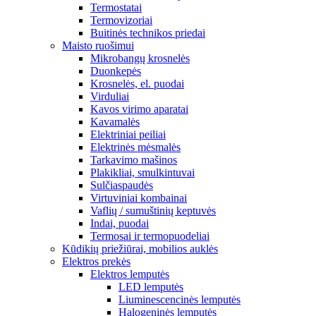
Termostatai
Termovizoriai
Buitinės technikos priedai
Maisto ruošimui
Mikrobangų krosnelės
Duonkepės
Krosnelės, el. puodai
Virduliai
Kavos virimo aparatai
Kavamalės
Elektriniai peiliai
Elektrinės mėsmalės
Tarkavimo mašinos
Plakikliai, smulkintuvai
Sulčiaspaudės
Virtuviniai kombainai
Vaflių / sumuštinių keptuvės
Indai, puodai
Termosai ir termopuodeliai
Kūdikių priežiūrai, mobilios auklės
Elektros prekės
Elektros lemputės
LED lemputės
Liuminescencinės lemputės
Halogeninės lemputės