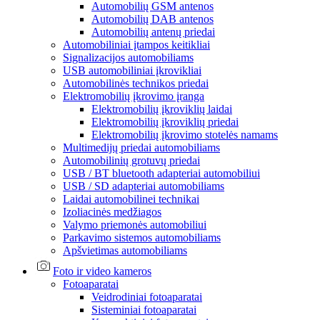
Automobilių GSM antenos
Automobilių DAB antenos
Automobilių antenų priedai
Automobiliniai įtampos keitikliai
Signalizacijos automobiliams
USB automobiliniai įkrovikliai
Automobilinės technikos priedai
Elektromobilių įkrovimo įranga
Elektromobilių įkroviklių laidai
Elektromobilių įkroviklių priedai
Elektromobilių įkrovimo stotelės namams
Multimedijų priedai automobiliams
Automobilinių grotuvų priedai
USB / BT bluetooth adapteriai automobiliui
USB / SD adapteriai automobiliams
Laidai automobilinei technikai
Izoliacinės medžiagos
Valymo priemonės automobiliui
Parkavimo sistemos automobiliams
Apšvietimas automobiliams
Foto ir video kameros
Fotoaparatai
Veidrodiniai fotoaparatai
Sisteminiai fotoaparatai