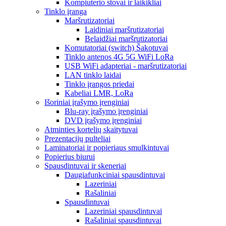
Kompiuterio stovai ir laikikliai
Tinklo įranga
Maršrutizatoriai
Laidiniai maršrutizatoriai
Belaidžiai maršrutizatoriai
Komutatoriai (switch) Šakotuvai
Tinklo antenos 4G 5G WiFi LoRa
USB WiFi adapteriai - maršrutizatoriai
LAN tinklo laidai
Tinklo įrangos priedai
Kabeliai LMR, LoRa
Išoriniai įrašymo įrenginiai
Blu-ray įrašymo įrenginiai
DVD įrašymo įrenginiai
Atminties kortelių skaitytuvai
Prezentacijų pulteliai
Laminatoriai ir popieriaus smulkintuvai
Popierius biurui
Spausdintuvai ir skeneriai
Daugiafunkciniai spausdintuvai
Lazeriniai
Rašaliniai
Spausdintuvai
Lazeriniai spausdintuvai
Rašaliniai spausdintuvai