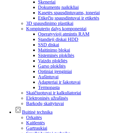
Skeneriai
Dokumentų naikikliai
Kasetės spausdintuvams, toneriai
Etikečių spausdintuvai ir etiketės
3D spausdinimo plastikai
Kompiuterių dalys komponentai
Operatyvioji atmintis RAM
Standieji diskai HDD
SSD diskai
Maitinimo blokai
Sisteminės plokštės
Vaizdo plokštės
Garso plokštės
Optiniai įrenginiai
Aušintuvai
Adapteriai ir šakotuvai
Termopasta
Skaičiuotuvai ir kalkuliatoriai
Elektroninės užrašinės
Barkodų skaitytuvai
Buitinė technika
Orkaitės
Kaitlentės
Gartraukiai