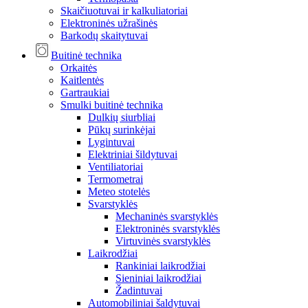
Skaičiuotuvai ir kalkuliatoriai
Elektroninės užrašinės
Barkodų skaitytuvai
Buitinė technika
Orkaitės
Kaitlentės
Gartraukiai
Smulki buitinė technika
Dulkių siurbliai
Pūkų surinkėjai
Lygintuvai
Elektriniai šildytuvai
Ventiliatoriai
Termometrai
Meteo stotelės
Svarstyklės
Mechaninės svarstyklės
Elektroninės svarstyklės
Virtuvinės svarstyklės
Laikrodžiai
Rankiniai laikrodžiai
Sieniniai laikrodžiai
Žadintuvai
Automobiliniai šaldytuvai