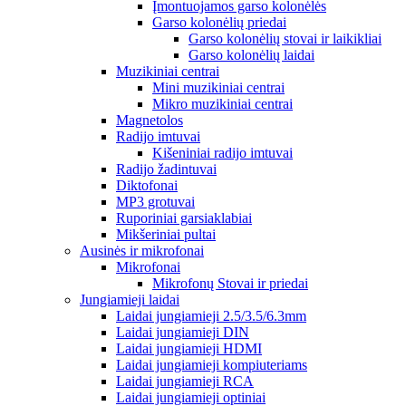
Įmontuojamos garso kolonėlės
Garso kolonėlių priedai
Garso kolonėlių stovai ir laikikliai
Garso kolonėlių laidai
Muzikiniai centrai
Mini muzikiniai centrai
Mikro muzikiniai centrai
Magnetolos
Radijo imtuvai
Kišeniniai radijo imtuvai
Radijo žadintuvai
Diktofonai
MP3 grotuvai
Ruporiniai garsiaklabiai
Mikšeriniai pultai
Ausinės ir mikrofonai
Mikrofonai
Mikrofonų Stovai ir priedai
Jungiamieji laidai
Laidai jungiamieji 2.5/3.5/6.3mm
Laidai jungiamieji DIN
Laidai jungiamieji HDMI
Laidai jungiamieji kompiuteriams
Laidai jungiamieji RCA
Laidai jungiamieji optiniai