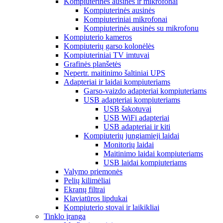
Kompiuterinės ausinės ir mikrofonai
Kompiuterinės ausinės
Kompiuteriniai mikrofonai
Kompiuterinės ausinės su mikrofonu
Kompiuterio kameros
Kompiuterių garso kolonėlės
Kompiuteriniai TV imtuvai
Grafinės planšetės
Nepertr. maitinimo šaltiniai UPS
Adapteriai ir laidai kompiuteriams
Garso-vaizdo adapteriai kompiuteriams
USB adapteriai kompiuteriams
USB šakotuvai
USB WiFi adapteriai
USB adapteriai ir kiti
Kompiuterių jungiamieji laidai
Monitorių laidai
Maitinimo laidai kompiuteriams
USB laidai kompiuteriams
Valymo priemonės
Pelių kilimėliai
Ekranų filtrai
Klaviatūros lipdukai
Kompiuterio stovai ir laikikliai
Tinklo įranga