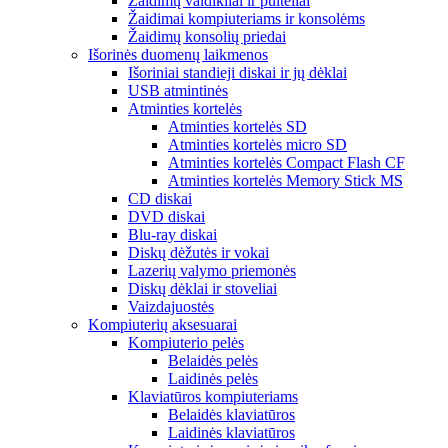
Žaidimų valdikliai ir pulteliai
Žaidimai kompiuteriams ir konsolėms
Žaidimų konsolių priedai
Išorinės duomenų laikmenos
Išoriniai standieji diskai ir jų dėklai
USB atmintinės
Atminties kortelės
Atminties kortelės SD
Atminties kortelės micro SD
Atminties kortelės Compact Flash CF
Atminties kortelės Memory Stick MS
CD diskai
DVD diskai
Blu-ray diskai
Diskų dėžutės ir vokai
Lazerių valymo priemonės
Diskų dėklai ir stoveliai
Vaizdajuostės
Kompiuterių aksesuarai
Kompiuterio pelės
Belaidės pelės
Laidinės pelės
Klaviatūros kompiuteriams
Belaidės klaviatūros
Laidinės klaviatūros