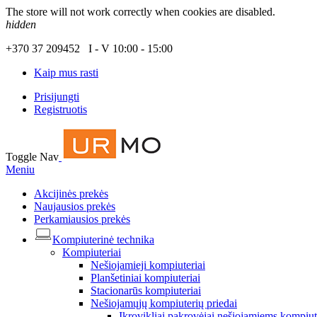
The store will not work correctly when cookies are disabled.
hidden
+370 37 209452 I - V 10:00 - 15:00
Kaip mus rasti
Prisijungti
Registruotis
Toggle Nav
Meniu
Akcijinės prekės
Naujausios prekės
Perkamiausios prekės
Kompiuterinė technika
Kompiuteriai
Nešiojamieji kompiuteriai
Planšetiniai kompiuteriai
Stacionarūs kompiuteriai
Nešiojamųjų kompiuterių priedai
Įkrovikliai pakrovėjai nešiojamiems kompiu