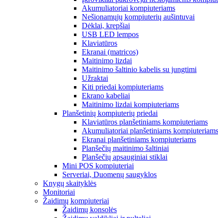
Akumuliatoriai kompiuteriams
Nešionamųjų kompiuterių aušintuvai
Dėklai, krepšiai
USB LED lempos
Klaviatūros
Ekranai (matricos)
Maitinimo lizdai
Maitinimo šaltinio kabelis su jungtimi
Užraktai
Kiti priedai kompiuteriams
Ekrano kabeliai
Maitinimo lizdai kompiuteriams
Planšetinių kompiuterių priedai
Klaviatūros planšetiniams kompiuteriams
Akumuliatoriai planšetiniams kompiuteriam
Ekranai planšetiniams kompiuteriams
Planšečių maitinimo šaltiniai
Planšečių apsauginiai stiklai
Mini POS kompiuteriai
Serveriai, Duomenų saugyklos
Knygų skaityklės
Monitoriai
Žaidimų kompiuteriai
Žaidimų konsolės