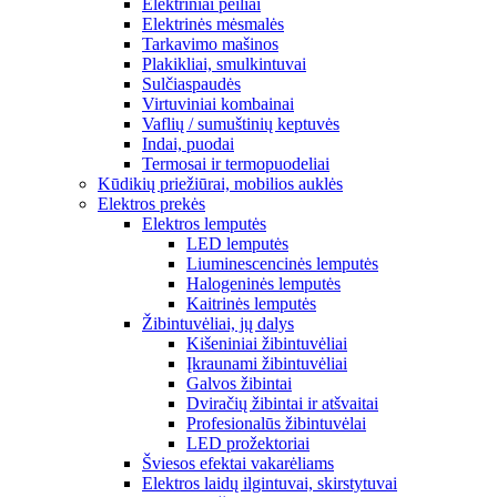
Elektriniai peiliai
Elektrinės mėsmalės
Tarkavimo mašinos
Plakikliai, smulkintuvai
Sulčiaspaudės
Virtuviniai kombainai
Vaflių / sumuštinių keptuvės
Indai, puodai
Termosai ir termopuodeliai
Kūdikių priežiūrai, mobilios auklės
Elektros prekės
Elektros lemputės
LED lemputės
Liuminescencinės lemputės
Halogeninės lemputės
Kaitrinės lemputės
Žibintuvėliai, jų dalys
Kišeniniai žibintuvėliai
Įkraunami žibintuvėliai
Galvos žibintai
Dviračių žibintai ir atšvaitai
Profesionalūs žibintuvėlai
LED prožektoriai
Šviesos efektai vakarėliams
Elektros laidų ilgintuvai, skirstytuvai