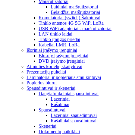
Maršrutizatoriai
Laidiniai maršrutizatoriai
Belaidžiai maršrutizatoriai
Komutatoriai (switch) Šakotuvai
Tinklo antenos 4G 5G WiFi LoRa
USB WiFi adapteriai - maršrutizatoriai
LAN tinklo laidai
Tinklo įrangos priedai
Kabeliai LMR, LoRa
Išoriniai įrašymo įrenginiai
Blu-ray įrašymo įrenginiai
DVD įrašymo įrenginiai
Atminties kortelių skaitytuvai
Prezentacijų pulteliai
Laminatoriai ir popieriaus smulkintuvai
Popierius biurui
Spausdintuvai ir skeneriai
Daugiafunkciniai spausdintuvai
Lazeriniai
Rašaliniai
Spausdintuvai
Lazeriniai spausdintuvai
Rašaliniai spausdintuvai
Skeneriai
Dokumentų naikikliai