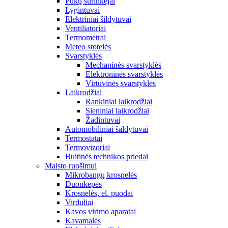
Pūkų surinkėjai
Lygintuvai
Elektriniai šildytuvai
Ventiliatoriai
Termometrai
Meteo stotelės
Svarstyklės
Mechaninės svarstyklės
Elektroninės svarstyklės
Virtuvinės svarstyklės
Laikrodžiai
Rankiniai laikrodžiai
Sieniniai laikrodžiai
Žadintuvai
Automobiliniai šaldytuvai
Termostatai
Termovizoriai
Buitinės technikos priedai
Maisto ruošimui
Mikrobangų krosnelės
Duonkepės
Krosnelės, el. puodai
Virduliai
Kavos virimo aparatai
Kavamalės