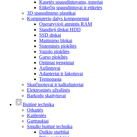
Kasetės spausdintuvams, toneriai
Etikečių spausdintuvai ir etiketės
3D spausdinimo plastikai
Kompiuterių dalys komponentai
Operatyvioji atmintis RAM
Standieji diskai HDD
SSD diskai
Maitinimo blokai
Sisteminės plokštės
Vaizdo plokštės
Garso plokštės
Optiniai įrenginiai
Aušintuvai
Adapteriai ir šakotuvai
Termopasta
Skaičiuotuvai ir kalkuliatoriai
Elektroninės užrašinės
Barkodų skaitytuvai
Buitinė technika
Orkaitės
Kaitlentės
Gartraukiai
Smulki buitinė technika
Dulkių siurbliai