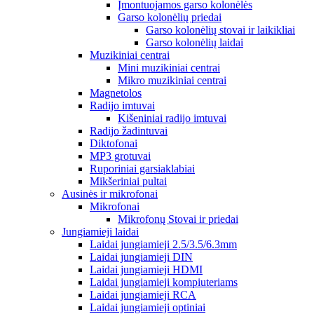
Įmontuojamos garso kolonėlės
Garso kolonėlių priedai
Garso kolonėlių stovai ir laikikliai
Garso kolonėlių laidai
Muzikiniai centrai
Mini muzikiniai centrai
Mikro muzikiniai centrai
Magnetolos
Radijo imtuvai
Kišeniniai radijo imtuvai
Radijo žadintuvai
Diktofonai
MP3 grotuvai
Ruporiniai garsiaklabiai
Mikšeriniai pultai
Ausinės ir mikrofonai
Mikrofonai
Mikrofonų Stovai ir priedai
Jungiamieji laidai
Laidai jungiamieji 2.5/3.5/6.3mm
Laidai jungiamieji DIN
Laidai jungiamieji HDMI
Laidai jungiamieji kompiuteriams
Laidai jungiamieji RCA
Laidai jungiamieji optiniai