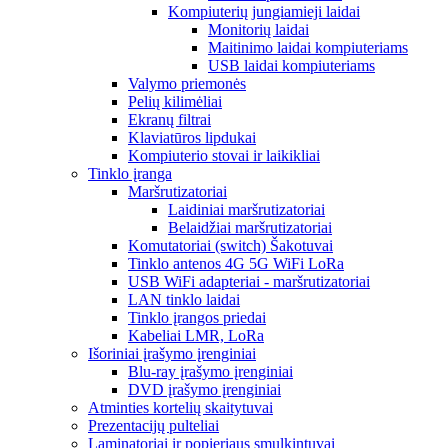
Kompiuterių jungiamieji laidai
Monitorių laidai
Maitinimo laidai kompiuteriams
USB laidai kompiuteriams
Valymo priemonės
Pelių kilimėliai
Ekranų filtrai
Klaviatūros lipdukai
Kompiuterio stovai ir laikikliai
Tinklo įranga
Maršrutizatoriai
Laidiniai maršrutizatoriai
Belaidžiai maršrutizatoriai
Komutatoriai (switch) Šakotuvai
Tinklo antenos 4G 5G WiFi LoRa
USB WiFi adapteriai - maršrutizatoriai
LAN tinklo laidai
Tinklo įrangos priedai
Kabeliai LMR, LoRa
Išoriniai įrašymo įrenginiai
Blu-ray įrašymo įrenginiai
DVD įrašymo įrenginiai
Atminties kortelių skaitytuvai
Prezentacijų pulteliai
Laminatoriai ir popieriaus smulkintuvai