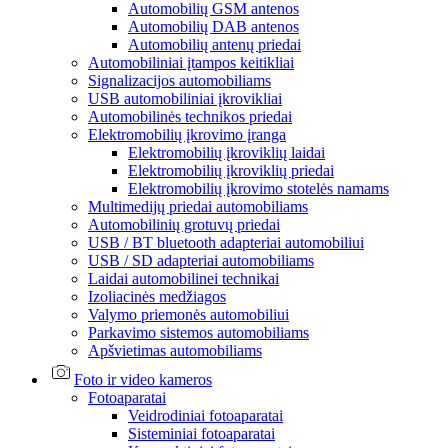
Automobilių GSM antenos
Automobilių DAB antenos
Automobilių antenų priedai
Automobiliniai įtampos keitikliai
Signalizacijos automobiliams
USB automobiliniai įkrovikliai
Automobilinės technikos priedai
Elektromobilių įkrovimo įranga
Elektromobilių įkroviklių laidai
Elektromobilių įkroviklių priedai
Elektromobilių įkrovimo stotelės namams
Multimedijų priedai automobiliams
Automobilinių grotuvų priedai
USB / BT bluetooth adapteriai automobiliui
USB / SD adapteriai automobiliams
Laidai automobilinei technikai
Izoliacinės medžiagos
Valymo priemonės automobiliui
Parkavimo sistemos automobiliams
Apšvietimas automobiliams
Foto ir video kameros
Fotoaparatai
Veidrodiniai fotoaparatai
Sisteminiai fotoaparatai