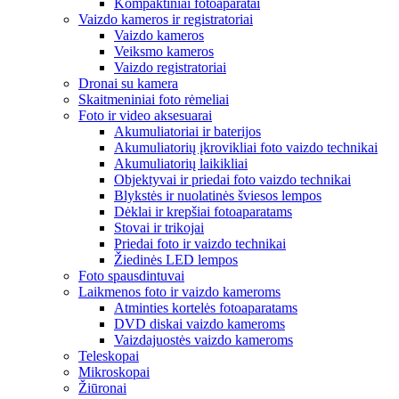
Kompaktiniai fotoaparatai
Vaizdo kameros ir registratoriai
Vaizdo kameros
Veiksmo kameros
Vaizdo registratoriai
Dronai su kamera
Skaitmeniniai foto rėmeliai
Foto ir video aksesuarai
Akumuliatoriai ir baterijos
Akumuliatorių įkrovikliai foto vaizdo technikai
Akumuliatorių laikikliai
Objektyvai ir priedai foto vaizdo technikai
Blykstės ir nuolatinės šviesos lempos
Dėklai ir krepšiai fotoaparatams
Stovai ir trikojai
Priedai foto ir vaizdo technikai
Žiedinės LED lempos
Foto spausdintuvai
Laikmenos foto ir vaizdo kameroms
Atminties kortelės fotoaparatams
DVD diskai vaizdo kameroms
Vaizdajuostės vaizdo kameroms
Teleskopai
Mikroskopai
Žiūronai