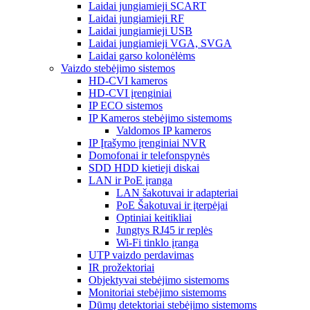
Laidai jungiamieji SCART
Laidai jungiamieji RF
Laidai jungiamieji USB
Laidai jungiamieji VGA, SVGA
Laidai garso kolonėlėms
Vaizdo stebėjimo sistemos
HD-CVI kameros
HD-CVI įrenginiai
IP ECO sistemos
IP Kameros stebėjimo sistemoms
Valdomos IP kameros
IP Įrašymo įrenginiai NVR
Domofonai ir telefonspynės
SDD HDD kietieji diskai
LAN ir PoE įranga
LAN šakotuvai ir adapteriai
PoE Šakotuvai ir įterpėjai
Optiniai keitikliai
Jungtys RJ45 ir replės
Wi-Fi tinklo įranga
UTP vaizdo perdavimas
IR prožektoriai
Objektyvai stebėjimo sistemoms
Monitoriai stebėjimo sistemoms
Dūmų detektoriai stebėjimo sistemoms