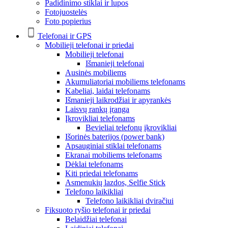
Padidinimo stiklai ir lupos
Fotojuostelės
Foto popierius
Telefonai ir GPS
Mobilieji telefonai ir priedai
Mobilieji telefonai
Išmanieji telefonai
Ausinės mobiliems
Akumuliatoriai mobiliems telefonams
Kabeliai, laidai telefonams
Išmanieji laikrodžiai ir apyrankės
Laisvų rankų įranga
Įkrovikliai telefonams
Bevieliai telefonų įkrovikliai
Išorinės baterijos (power bank)
Apsauginiai stiklai telefonams
Ekranai mobiliems telefonams
Dėklai telefonams
Kiti priedai telefonams
Asmenukių lazdos, Selfie Stick
Telefono laikikliai
Telefono laikikliai dviračiui
Fiksuoto ryšio telefonai ir priedai
Belaidžiai telefonai