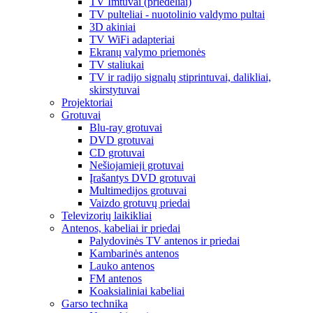
TV Imtuvai (priedėliai)
TV pulteliai - nuotolinio valdymo pultai
3D akiniai
TV WiFi adapteriai
Ekranų valymo priemonės
TV staliukai
TV ir radijo signalų stiprintuvai, dalikliai,
skirstytuvai
Projektoriai
Grotuvai
Blu-ray grotuvai
DVD grotuvai
CD grotuvai
Nešiojamieji grotuvai
Įrašantys DVD grotuvai
Multimedijos grotuvai
Vaizdo grotuvų priedai
Televizorių laikikliai
Antenos, kabeliai ir priedai
Palydovinės TV antenos ir priedai
Kambarinės antenos
Lauko antenos
FM antenos
Koaksialiniai kabeliai
Garso technika