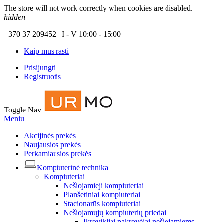
The store will not work correctly when cookies are disabled.
hidden
+370 37 209452 I - V 10:00 - 15:00
Kaip mus rasti
Prisijungti
Registruotis
Toggle Nav
Meniu
Akcijinės prekės
Naujausios prekės
Perkamiausios prekės
Kompiuterinė technika
Kompiuteriai
Nešiojamieji kompiuteriai
Planšetiniai kompiuteriai
Stacionarūs kompiuteriai
Nešiojamųjų kompiuterių priedai
Įkrovikliai pakrovėjai nešiojamiems