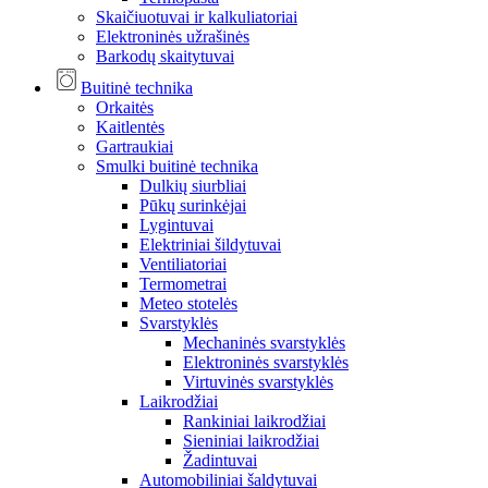
Skaičiuotuvai ir kalkuliatoriai
Elektroninės užrašinės
Barkodų skaitytuvai
Buitinė technika
Orkaitės
Kaitlentės
Gartraukiai
Smulki buitinė technika
Dulkių siurbliai
Pūkų surinkėjai
Lygintuvai
Elektriniai šildytuvai
Ventiliatoriai
Termometrai
Meteo stotelės
Svarstyklės
Mechaninės svarstyklės
Elektroninės svarstyklės
Virtuvinės svarstyklės
Laikrodžiai
Rankiniai laikrodžiai
Sieniniai laikrodžiai
Žadintuvai
Automobiliniai šaldytuvai