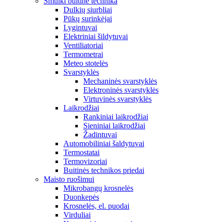
Smulki buitinė technika
Dulkių siurbliai
Pūkų surinkėjai
Lygintuvai
Elektriniai šildytuvai
Ventiliatoriai
Termometrai
Meteo stotelės
Svarstyklės
Mechaninės svarstyklės
Elektroninės svarstyklės
Virtuvinės svarstyklės
Laikrodžiai
Rankiniai laikrodžiai
Sieniniai laikrodžiai
Žadintuvai
Automobiliniai šaldytuvai
Termostatai
Termovizoriai
Buitinės technikos priedai
Maisto ruošimui
Mikrobangų krosnelės
Duonkepės
Krosnelės, el. puodai
Virduliai