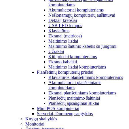
kompiuteriams
Akumuliatoriai kompiuteriams
Nešionamųjų kompiuterių aušintuvai
Dėklai, krepšiai
USB LED lempos
Klaviatūros
Ekranai (matricos)
Maitinimo lizdai
Maitinimo šaltinio kabelis su jungtimi
Užraktai
Kiti priedai kompiuteriams
Ekrano kabeliai
Maitinimo lizdai kompiuteriams
Planšetinių kompiuterių priedai
Klaviatūros planšetiniams kompiuteriams
Akumuliatoriai planšetiniams
kompiuteriams
Ekranai planšetiniams kompiuteriams
Planšečių maitinimo šaltiniai
Planšečių apsauginiai stiklai
Mini POS kompiuteriai
Serveriai, Duomenų saugyklos
Knygų skaityklės
Monitoriai