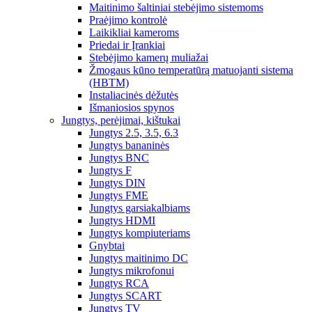
Maitinimo šaltiniai stebėjimo sistemoms
Praėjimo kontrolė
Laikikliai kameroms
Priedai ir Įrankiai
Stebėjimo kamerų muliažai
Žmogaus kūno temperatūrą matuojanti sistema
(HBTM)
Instaliacinės dėžutės
Išmaniosios spynos
Jungtys, perėjimai, kištukai
Jungtys 2.5, 3.5, 6.3
Jungtys bananinės
Jungtys BNC
Jungtys F
Jungtys DIN
Jungtys FME
Jungtys garsiakalbiams
Jungtys HDMI
Jungtys kompiuteriams
Gnybtai
Jungtys maitinimo DC
Jungtys mikrofonui
Jungtys RCA
Jungtys SCART
Jungtys TV