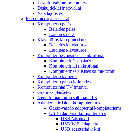
Lazerių valymo priemonės
Diskų dėklai ir stoveliai
Vaizdajuostės
Kompiuterių aksesuarai
Kompiuterio pelės
Belaidės pelės
Laidinės pelės
Klaviatūros kompiuteriams
Belaidės klaviatūros
Laidinės klaviatūros
Kompiuterinės ausinės ir mikrofonai
Kompiuterinės ausinės
Kompiuteriniai mikrofonai
Kompiuterinės ausinės su mikrofonu
Kompiuterio kameros
Kompiuterių garso kolonėlės
Kompiuteriniai TV imtuvai
Grafinės planšetės
Nepertr. maitinimo šaltiniai UPS
Adapteriai ir laidai kompiuteriams
Garso-vaizdo adapteriai kompiuteriams
USB adapteriai kompiuteriams
USB šakotuvai
USB WiFi adapteriai
USB adapteriai ir kiti