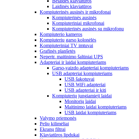
Belaidės klaviatūros
Laidinės klaviatūros
Kompiuterinės ausinės ir mikrofonai
Kompiuterinės ausinės
Kompiuteriniai mikrofonai
Kompiuterinės ausinės su mikrofonu
Kompiuterio kameros
Kompiuterių garso kolonėlės
Kompiuteriniai TV imtuvai
Grafinės planšetės
Nepertr. maitinimo šaltiniai UPS
Adapteriai ir laidai kompiuteriams
Garso-vaizdo adapteriai kompiuteriams
USB adapteriai kompiuteriams
USB šakotuvai
USB WiFi adapteriai
USB adapteriai ir kiti
Kompiuterių jungiamieji laidai
Monitorių laidai
Maitinimo laidai kompiuteriams
USB laidai kompiuteriams
Valymo priemonės
Pelių kilimėliai
Ekranų filtrai
Klaviatūros lipdukai