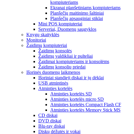
kompiuteriams
Ekranai planšetiniams kompiuteriams
Planšečių maitinimo šaltiniai
Planšečių apsauginiai stiklai
Mini POS kompiuteriai
Serveriai, Duomenų saugyklos
Knygų skaityklės
Monitoriai
Žaidimų kompiuteriai
Žaidimų konsolės
Žaidimų valdikliai ir pulteliai
Žaidimai kompiuteriams ir konsolėms
Žaidimų konsolių priedai
Išorinės duomenų laikmenos
Išoriniai standieji diskai ir jų dėklai
USB atmintinės
Atminties kortelės
Atminties kortelės SD
Atminties kortelės micro SD
Atminties kortelės Compact Flash CF
Atminties kortelės Memory Stick MS
CD diskai
DVD diskai
Blu-ray diskai
Diskų dėžutės ir vokai