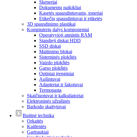
Skeneriai
Dokumentų naikikliai
Kasetės spausdintuvams, toneriai
Etikečių spausdintuvai ir etiketės
3D spausdinimo plastikai
Kompiuterių dalys komponentai
Operatyvioji atmintis RAM
Standieji diskai HDD
SSD diskai
Maitinimo blokai
Sisteminės plokštės
Vaizdo plokštės
Garso plokštės
Optiniai įrenginiai
Aušintuvai
Adapteriai ir šakotuvai
Termopasta
Skaičiuotuvai ir kalkuliatoriai
Elektroninės užrašinės
Barkodų skaitytuvai
Buitinė technika
Orkaitės
Kaitlentės
Gartraukiai