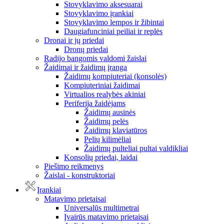
Stovyklavimo aksesuarai
Stovyklavimo įrankiai
Stovyklavimo lempos ir žibintai
Daugiafunciniai peiliai ir replės
Dronai ir jų priedai
Dronų priedai
Radijo bangomis valdomi žaislai
Žaidimai ir žaidimų įranga
Žaidimų kompiuteriai (konsolės)
Kompiuteriniai žaidimai
Virtualios realybės akiniai
Periferija žaidėjams
Žaidimų ausinės
Žaidimų pelės
Žaidimų klaviatūros
Pelių kilimėliai
Žaidimų pulteliai pultai valdikliai
Konsolių priedai, laidai
Piešimo reikmenys
Žaislai - konstruktoriai
Įrankiai
Matavimo prietaisai
Universalūs multimetrai
Įvairūs matavimo prietaisai