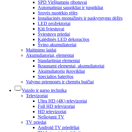
SPD Viršįtampių ribotuvai
Automatiniai saugikliai ir jungikliai
Srovės nuotėkio rėlės
Instaliacinės montažinės ir paskyrstymo dėžės
LED prožektoriai
Kiti šviestuvai
Šviestuvų priedai
Kalėdinės LED dekoracijos
Švino akumuliatoriai
Maitinimo laidai
Akumuliatoriai, elementai
Standartiniai elementai
Įkraunami elementai, akumuliatoriai
Akumuliatorių įkrovikliai
Specialios baterijos
Valymo priemonės ir chemija buičiai
Vaizdo ir garso technika
Televizoriai
Ultra HD (4K) televizoriai
Full HD televizoriai
HD televizoriai
Nešiojami TV
TV priedai
Android TV priedėliai