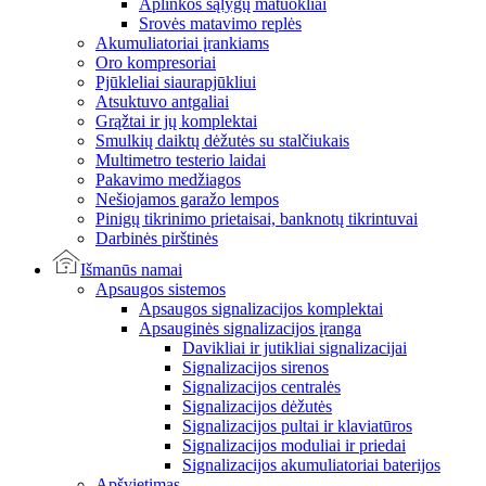
Aplinkos sąlygų matuokliai
Srovės matavimo replės
Akumuliatoriai įrankiams
Oro kompresoriai
Pjūkleliai siaurapjūkliui
Atsuktuvo antgaliai
Grąžtai ir jų komplektai
Smulkių daiktų dėžutės su stalčiukais
Multimetro testerio laidai
Pakavimo medžiagos
Nešiojamos garažo lempos
Pinigų tikrinimo prietaisai, banknotų tikrintuvai
Darbinės pirštinės
Išmanūs namai
Apsaugos sistemos
Apsaugos signalizacijos komplektai
Apsauginės signalizacijos įranga
Davikliai ir jutikliai signalizacijai
Signalizacijos sirenos
Signalizacijos centralės
Signalizacijos dėžutės
Signalizacijos pultai ir klaviatūros
Signalizacijos moduliai ir priedai
Signalizacijos akumuliatoriai baterijos
Apšvietimas