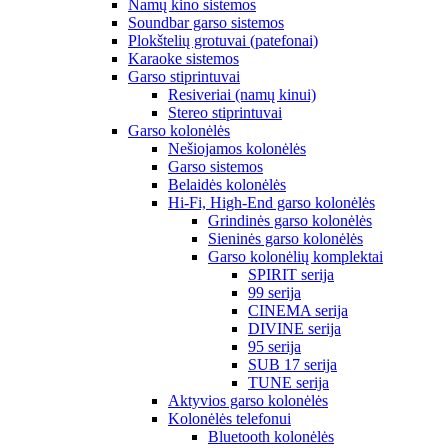
Namų kino sistemos
Soundbar garso sistemos
Plokštelių grotuvai (patefonai)
Karaoke sistemos
Garso stiprintuvai
Resiveriai (namų kinui)
Stereo stiprintuvai
Garso kolonėlės
Nešiojamos kolonėlės
Garso sistemos
Belaidės kolonėlės
Hi-Fi, High-End garso kolonėlės
Grindinės garso kolonėlės
Sieninės garso kolonėlės
Garso kolonėlių komplektai
SPIRIT serija
99 serija
CINEMA serija
DIVINE serija
95 serija
SUB 17 serija
TUNE serija
Aktyvios garso kolonėlės
Kolonėlės telefonui
Bluetooth kolonėlės