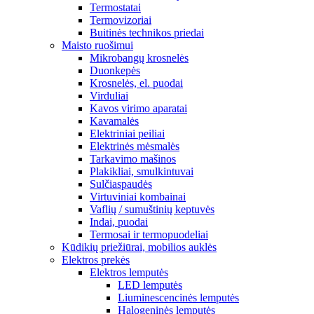
Termostatai
Termovizoriai
Buitinės technikos priedai
Maisto ruošimui
Mikrobangų krosnelės
Duonkepės
Krosnelės, el. puodai
Virduliai
Kavos virimo aparatai
Kavamalės
Elektriniai peiliai
Elektrinės mėsmalės
Tarkavimo mašinos
Plakikliai, smulkintuvai
Sulčiaspaudės
Virtuviniai kombainai
Vaflių / sumuštinių keptuvės
Indai, puodai
Termosai ir termopuodeliai
Kūdikių priežiūrai, mobilios auklės
Elektros prekės
Elektros lemputės
LED lemputės
Liuminescencinės lemputės
Halogeninės lemputės