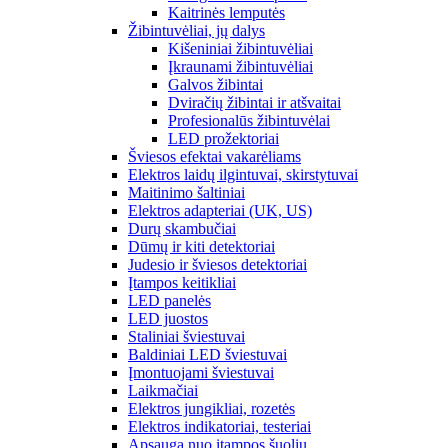
Kaitrinės lemputės
Žibintuvėliai, jų dalys
Kišeniniai žibintuvėliai
Įkraunami žibintuvėliai
Galvos žibintai
Dviračių žibintai ir atšvaitai
Profesionalūs žibintuvėlai
LED prožektoriai
Šviesos efektai vakarėliams
Elektros laidų ilgintuvai, skirstytuvai
Maitinimo šaltiniai
Elektros adapteriai (UK, US)
Durų skambučiai
Dūmų ir kiti detektoriai
Judesio ir šviesos detektoriai
Įtampos keitikliai
LED panelės
LED juostos
Staliniai šviestuvai
Baldiniai LED šviestuvai
Įmontuojami šviestuvai
Laikmačiai
Elektros jungikliai, rozetės
Elektros indikatoriai, testeriai
Apsauga nuo įtampos šuolių