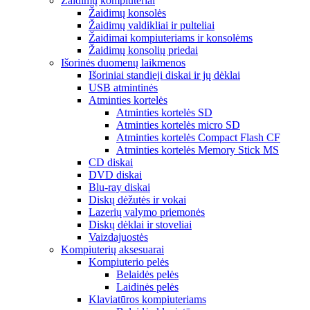
Žaidimų kompiuteriai
Žaidimų konsolės
Žaidimų valdikliai ir pulteliai
Žaidimai kompiuteriams ir konsolėms
Žaidimų konsolių priedai
Išorinės duomenų laikmenos
Išoriniai standieji diskai ir jų dėklai
USB atmintinės
Atminties kortelės
Atminties kortelės SD
Atminties kortelės micro SD
Atminties kortelės Compact Flash CF
Atminties kortelės Memory Stick MS
CD diskai
DVD diskai
Blu-ray diskai
Diskų dėžutės ir vokai
Lazerių valymo priemonės
Diskų dėklai ir stoveliai
Vaizdajuostės
Kompiuterių aksesuarai
Kompiuterio pelės
Belaidės pelės
Laidinės pelės
Klaviatūros kompiuteriams