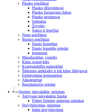
Plaukų priežiūrai
Plaukų džiovintuvai
Plaukų formavimo šukos
Plaukų tiesintuvai
Suktukai
Žnyplės
Šukos ir šepečiai
Nagų priežiūrai
Burnos priežiūrai
Dantų šepetėliai
Dantų šepetėlių priedai
Irigatoriai
Masažuokliai, vonelės
Kūno svarstyklės
Kraujospūdžio matuokliai
Šildomos antklodės ir kiti kūno šildytuvai
Elektroniniai termometrai
Alkotesteriai
Barzdaskučių priedai
Sportas, laisvalaikis, turizmas
Aktyvaus laisvalaikio žaislai
Fidget Spinner spineriai suktukai
Stovyklavimas, turizmas
Indai stovyklavimui