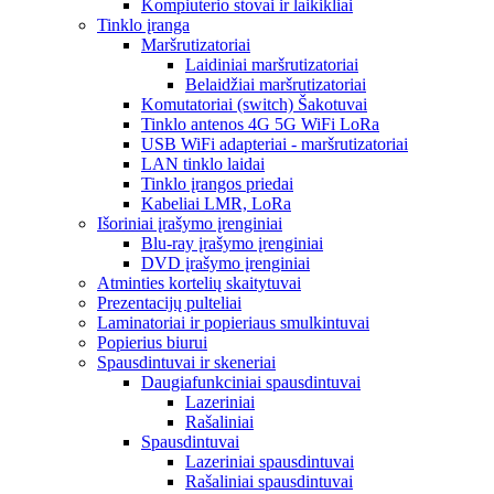
Kompiuterio stovai ir laikikliai
Tinklo įranga
Maršrutizatoriai
Laidiniai maršrutizatoriai
Belaidžiai maršrutizatoriai
Komutatoriai (switch) Šakotuvai
Tinklo antenos 4G 5G WiFi LoRa
USB WiFi adapteriai - maršrutizatoriai
LAN tinklo laidai
Tinklo įrangos priedai
Kabeliai LMR, LoRa
Išoriniai įrašymo įrenginiai
Blu-ray įrašymo įrenginiai
DVD įrašymo įrenginiai
Atminties kortelių skaitytuvai
Prezentacijų pulteliai
Laminatoriai ir popieriaus smulkintuvai
Popierius biurui
Spausdintuvai ir skeneriai
Daugiafunkciniai spausdintuvai
Lazeriniai
Rašaliniai
Spausdintuvai
Lazeriniai spausdintuvai
Rašaliniai spausdintuvai