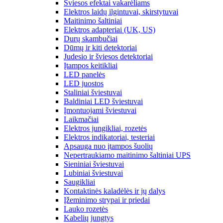
Šviesos efektai vakarėliams
Elektros laidų ilgintuvai, skirstytuvai
Maitinimo šaltiniai
Elektros adapteriai (UK, US)
Durų skambučiai
Dūmų ir kiti detektoriai
Judesio ir šviesos detektoriai
Įtampos keitikliai
LED panelės
LED juostos
Staliniai šviestuvai
Baldiniai LED šviestuvai
Įmontuojami šviestuvai
Laikmačiai
Elektros jungikliai, rozetės
Elektros indikatoriai, testeriai
Apsauga nuo įtampos šuolių
Nepertraukiamo maitinimo šaltiniai UPS
Sieniniai šviestuvai
Lubiniai šviestuvai
Saugikliai
Kontaktinės kaladėlės ir jų dalys
Įžeminimo strypai ir priedai
Lauko rozetės
Kabelių jungtys