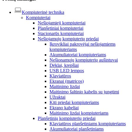
Kompiuterinė technika
Kompiuteriai
Nešiojamieji kompiuteriai
Planšetiniai kompiuteriai
Stacionarūs kompiuteriai
Nešiojamųjų kompiuterių priedai
Įkrovikliai pakrovėjai nešiojamiems
kompiuteriams
Akumuliatoriai kompiuteriams
Nešionamųjų kompiuterių aušintuvai
Dėklai, krepšiai
USB LED lempos
Klaviatūros
Ekranai (matricos)
Maitinimo lizdai
Maitinimo šaltinio kabelis su jungtimi
Užraktai
Kiti priedai kompiuteriams
Ekrano kabeliai
Maitinimo lizdai kompiuteriams
Planšetinių kompiuterių priedai
Klaviatūros planšetiniams kompiuteriams
Akumuliatoriai planšetiniams