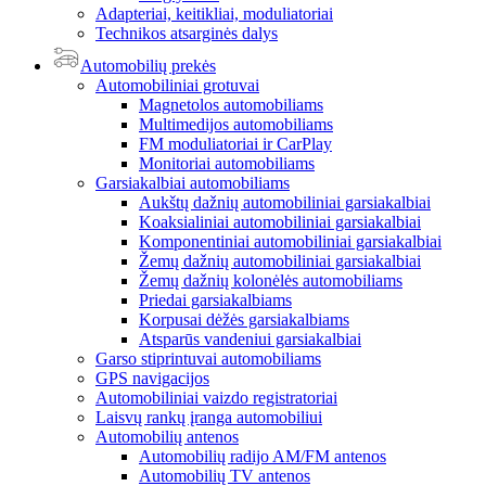
Adapteriai, keitikliai, moduliatoriai
Technikos atsarginės dalys
Automobilių prekės
Automobiliniai grotuvai
Magnetolos automobiliams
Multimedijos automobiliams
FM moduliatoriai ir CarPlay
Monitoriai automobiliams
Garsiakalbiai automobiliams
Aukštų dažnių automobiliniai garsiakalbiai
Koaksialiniai automobiliniai garsiakalbiai
Komponentiniai automobiliniai garsiakalbiai
Žemų dažnių automobiliniai garsiakalbiai
Žemų dažnių kolonėlės automobiliams
Priedai garsiakalbiams
Korpusai dėžės garsiakalbiams
Atsparūs vandeniui garsiakalbiai
Garso stiprintuvai automobiliams
GPS navigacijos
Automobiliniai vaizdo registratoriai
Laisvų rankų įranga automobiliui
Automobilių antenos
Automobilių radijo AM/FM antenos
Automobilių TV antenos