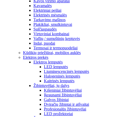
Kavos virimo aparatai
Kavamalės
Elektriniai peiliai
Elektrinės mėsmalės
Tarkavimo mašinos
Plakikliai, smulkintuvai
Sulčiaspaudės
Virtuviniai kombainai
Vaflių / sumuštinių keptuvės
Indai, puodai
Termosai ir termopuodeliai
Kūdikių priežiūrai, mobilios auklės
Elektros prekės
Elektros lemputės
LED lemputės
Liuminescencinės lemputės
Halogeninės lemputės
Kaitrinės lemputės
Žibintuvėliai, jų dalys
Kišeniniai žibintuvėliai
Įkraunami žibintuvėliai
Galvos žibintai
Dviračių žibintai ir atšvaitai
Profesionalūs žibintuvėlai
LED prožektoriai