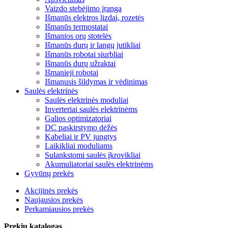
Vaizdo stebėjimo įranga
Išmanūs elektros lizdai, rozetės
Išmanūs termostatai
Išmanios orų stotelės
Išmanūs durų ir langų jutikliai
Išmanūs robotai siurbliai
Išmanūs durų užraktai
Išmanieji robotai
Išmanusis šildymas ir vėdinimas
Saulės elektrinės
Saulės elektrinės moduliai
Inverteriai saulės elektrinėms
Galios optimizatoriai
DC paskirstymo dėžės
Kabeliai ir PV jungtys
Laikikliai moduliams
Sulankstomi saulės įkrovikliai
Akumuliatoriai saulės elektrinėms
Gyvūnų prekės
Akcijinės prekės
Naujausios prekės
Perkamiausios prekės
Prekių katalogas