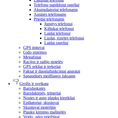
Laidiniai telefonai
Telefonų papildomi rageliai
Akumuliatoriai telefonams
Ausinės telefonams
Priedai telefonams
Jungtys telefonui
Kištukai telefonui
Laidai telefonui
Lizdai, rozetes telefonui
Laidai rageliui
GPS imtuvai
Gido sistemos
Megafonai
Racijos ir radijo stotelės
GPS sekliai ir trekeriai
Faksai ir daugiafunkciniai aparatai
Sąnaudinės medžiagos faksams
Grožis ir sveikata
Barzdaskutės
Barzdakirpės, trimeriai
Nosies ir ausų plaukų kirpikliai
Epiliatoriai, skustuvai
Skustuvai moterims
Plaukų kirpimo mašinėlės
Veido, odos priežiūrai