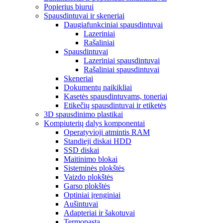
Popierius biurui
Spausdintuvai ir skeneriai
Daugiafunkciniai spausdintuvai
Lazeriniai
Rašaliniai
Spausdintuvai
Lazeriniai spausdintuvai
Rašaliniai spausdintuvai
Skeneriai
Dokumentų naikikliai
Kasetės spausdintuvams, toneriai
Etikečių spausdintuvai ir etiketės
3D spausdinimo plastikai
Kompiuterių dalys komponentai
Operatyvioji atmintis RAM
Standieji diskai HDD
SSD diskai
Maitinimo blokai
Sisteminės plokštės
Vaizdo plokštės
Garso plokštės
Optiniai įrenginiai
Aušintuvai
Adapteriai ir šakotuvai
Termopasta