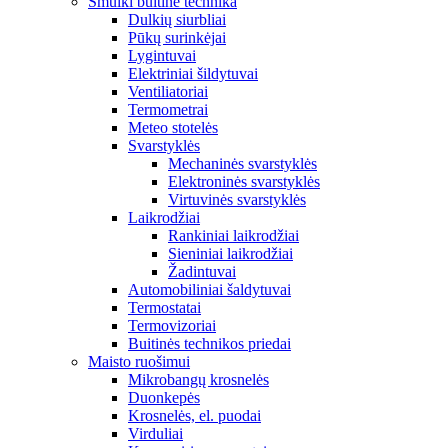
Smulki buitinė technika
Dulkių siurbliai
Pūkų surinkėjai
Lygintuvai
Elektriniai šildytuvai
Ventiliatoriai
Termometrai
Meteo stotelės
Svarstyklės
Mechaninės svarstyklės
Elektroninės svarstyklės
Virtuvinės svarstyklės
Laikrodžiai
Rankiniai laikrodžiai
Sieniniai laikrodžiai
Žadintuvai
Automobiliniai šaldytuvai
Termostatai
Termovizoriai
Buitinės technikos priedai
Maisto ruošimui
Mikrobangų krosnelės
Duonkepės
Krosnelės, el. puodai
Virduliai