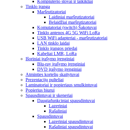
Kompiuterio stovai ir laikikliai
Tinklo įranga
Maršrutizatoriai
Laidiniai maršrutizatoriai
Belaidžiai maršrutizatoriai
Komutatoriai (switch) Šakotuvai
Tinklo antenos 4G 5G WiFi LoRa
USB WiFi adapteriai - maršrutizatoriai
LAN tinklo laidai
Tinklo įrangos priedai
Kabeliai LMR, LoRa
Išoriniai įrašymo įrenginiai
Blu-ray įrašymo įrenginiai
DVD įrašymo įrenginiai
Atminties kortelių skaitytuvai
Prezentacijų pulteliai
Laminatoriai ir popieriaus smulkintuvai
Popierius biurui
Spausdintuvai ir skeneriai
Daugiafunkciniai spausdintuvai
Lazeriniai
Rašaliniai
Spausdintuvai
Lazeriniai spausdintuvai
Rašaliniai spausdintuvai