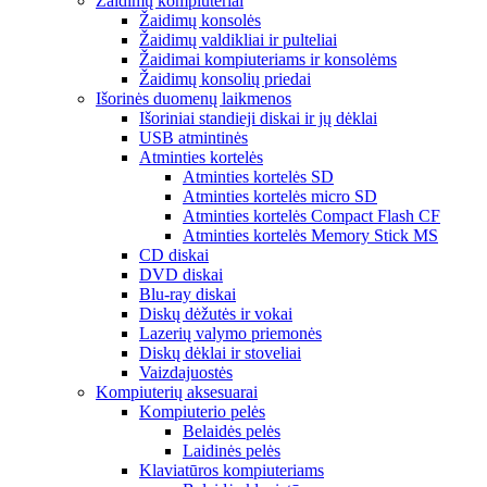
Žaidimų kompiuteriai
Žaidimų konsolės
Žaidimų valdikliai ir pulteliai
Žaidimai kompiuteriams ir konsolėms
Žaidimų konsolių priedai
Išorinės duomenų laikmenos
Išoriniai standieji diskai ir jų dėklai
USB atmintinės
Atminties kortelės
Atminties kortelės SD
Atminties kortelės micro SD
Atminties kortelės Compact Flash CF
Atminties kortelės Memory Stick MS
CD diskai
DVD diskai
Blu-ray diskai
Diskų dėžutės ir vokai
Lazerių valymo priemonės
Diskų dėklai ir stoveliai
Vaizdajuostės
Kompiuterių aksesuarai
Kompiuterio pelės
Belaidės pelės
Laidinės pelės
Klaviatūros kompiuteriams