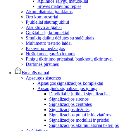
Aplinkos sąlygų matuokliai
Srovės matavimo replės
Akumuliatoriai įrankiams
Oro kompresoriai
Pjūkleliai siaurapjūkliui
Atsuktuvo antgaliai
Grąžtai ir jų komplektai
Smulkių daiktų dėžutės su stalčiukais
Multimetro testerio laidai
Pakavimo medžiagos
Nešiojamos garažo lempos
Pinigų tikrinimo prietaisai, banknotų tikrintuvai
Darbinės pirštinės
Išmanūs namai
Apsaugos sistemos
Apsaugos signalizacijos komplektai
Apsauginės signalizacijos įranga
Davikliai ir jutikliai signalizacijai
Signalizacijos sirenos
Signalizacijos centralės
Signalizacijos dėžutės
Signalizacijos pultai ir klaviatūros
Signalizacijos moduliai ir priedai
Signalizacijos akumuliatoriai baterijos
Apšvietimas