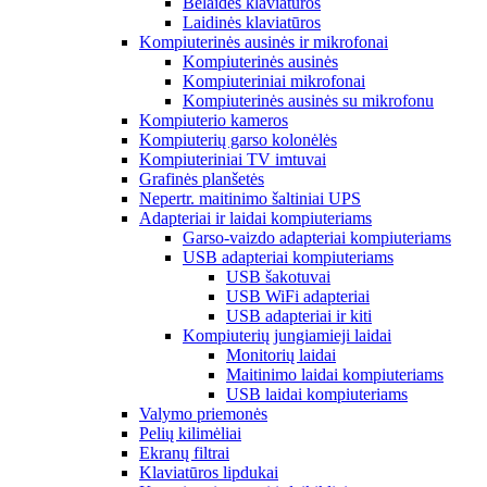
Belaidės klaviatūros
Laidinės klaviatūros
Kompiuterinės ausinės ir mikrofonai
Kompiuterinės ausinės
Kompiuteriniai mikrofonai
Kompiuterinės ausinės su mikrofonu
Kompiuterio kameros
Kompiuterių garso kolonėlės
Kompiuteriniai TV imtuvai
Grafinės planšetės
Nepertr. maitinimo šaltiniai UPS
Adapteriai ir laidai kompiuteriams
Garso-vaizdo adapteriai kompiuteriams
USB adapteriai kompiuteriams
USB šakotuvai
USB WiFi adapteriai
USB adapteriai ir kiti
Kompiuterių jungiamieji laidai
Monitorių laidai
Maitinimo laidai kompiuteriams
USB laidai kompiuteriams
Valymo priemonės
Pelių kilimėliai
Ekranų filtrai
Klaviatūros lipdukai