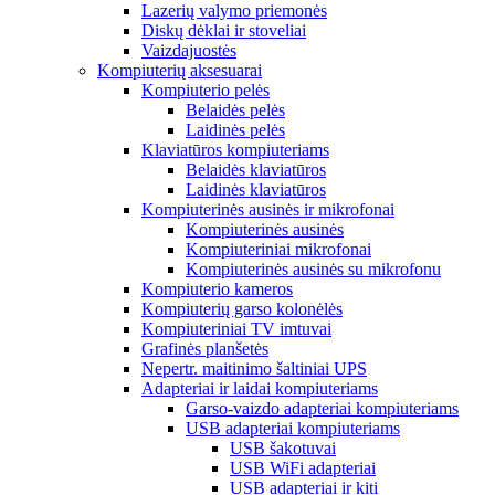
Lazerių valymo priemonės
Diskų dėklai ir stoveliai
Vaizdajuostės
Kompiuterių aksesuarai
Kompiuterio pelės
Belaidės pelės
Laidinės pelės
Klaviatūros kompiuteriams
Belaidės klaviatūros
Laidinės klaviatūros
Kompiuterinės ausinės ir mikrofonai
Kompiuterinės ausinės
Kompiuteriniai mikrofonai
Kompiuterinės ausinės su mikrofonu
Kompiuterio kameros
Kompiuterių garso kolonėlės
Kompiuteriniai TV imtuvai
Grafinės planšetės
Nepertr. maitinimo šaltiniai UPS
Adapteriai ir laidai kompiuteriams
Garso-vaizdo adapteriai kompiuteriams
USB adapteriai kompiuteriams
USB šakotuvai
USB WiFi adapteriai
USB adapteriai ir kiti