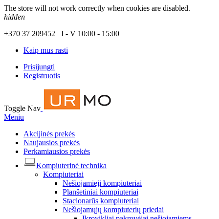
The store will not work correctly when cookies are disabled.
hidden
+370 37 209452 I - V 10:00 - 15:00
Kaip mus rasti
Prisijungti
Registruotis
Toggle Nav
Meniu
Akcijinės prekės
Naujausios prekės
Perkamiausios prekės
Kompiuterinė technika
Kompiuteriai
Nešiojamieji kompiuteriai
Planšetiniai kompiuteriai
Stacionarūs kompiuteriai
Nešiojamųjų kompiuterių priedai
Įkrovikliai pakrovėjai nešiojamiems