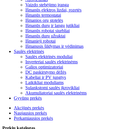
Vaizdo stebėjimo įranga
Išmanūs elektros lizdai, rozetės
Išmanūs termostatai
Išmanios orų stotelės
Išmanūs durų ir langų jutikliai
Išmanūs robotai siurbliai
Išmanūs durų užraktai
Išmanieji robotai
Išmanusis šildymas ir vėdinimas
Saulės elektrinės
Saulės elektrinės moduliai
Inverteriai saulės elektrinėms
Galios optimizatoriai
DC paskirstymo dėžės
Kabeliai ir PV jungtys
Laikikliai moduliams
Sulankstomi saulės įkrovikliai
Akumuliatoriai saulės elektrinėms
Gyvūnų prekės
Akcijinės prekės
Naujausios prekės
Perkamiausios prekės
Prekių katalogas