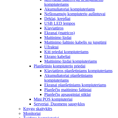
kompiuteriams
Akumuliatoriai kompiuteriams
Nešionamųjų kompiuterių aušintuvai
Dėklai, krepšiai
USB LED lempos
Klaviatūros
Ekranai (matricos)
Maitinimo lizdai
Maitinimo šaltinio kabelis su jungtimi
Užraktai
Kiti priedai kompiuteriams
Ekrano kabeliai
Maitinimo lizdai kompiuteriams
Planšetinių kompiuterių priedai
Klaviatūros planšetiniams kompiuteriams
Akumuliatoriai planšetiniams
kompiuteriams
Ekranai planšetiniams kompiuteriams
Planšečių maitinimo šaltiniai
Planšečių apsauginiai stiklai
Mini POS kompiuteriai
Serveriai, Duomenų saugyklos
Knygų skaityklės
Monitoriai