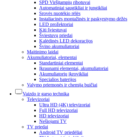
SPD Viršįtampių ribotuvai
Automatiniai saugikliai ir jungikliai
Srovės nuotėkio rėlės
Instaliacinės montažinės ir paskyrstymo dėžės
LED prožektoriai
Kiti šviestuvai
Šviestuvų priedai
Kalėdinės LED dekoracijos
Švino akumuliatoriai
Maitinimo laidai
Akumuliatoriai, elementai
Standartiniai elementai
Įkraunami elementai, akumuliatoriai
Akumuliatorių įkrovikliai
Specialios baterijos
Valymo priemonės ir chemija buičiai
Vaizdo ir garso technika
Televizoriai
Ultra HD (4K) televizoriai
Full HD televizoriai
HD televizoriai
Nešiojami TV
TV priedai
Android TV priedėliai