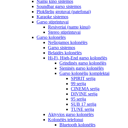
Namų kino sistemos
Soundbar garso sistemos
Plokštelių grotuvai (patefonai)
Karaoke sistemos
Garso stiprintuvai
Resiveriai (namų kinui)
Stereo stiprintuvai
Garso kolonėlės
Nešiojamos kolonėlės
Garso sistemos
Belaidės kolonėlės
Hi-Fi, High-End garso kolonėlės
Grindinės garso kolonėlės
Sieninės garso kolonėlės
Garso kolonėlių komplektai
SPIRIT serija
99 serija
CINEMA serija
DIVINE serija
95 serija
SUB 17 serija
TUNE serija
Aktyvios garso kolonėlės
Kolonėlės telefonui
Bluetooth kolonėlės