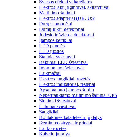
Šviesos efektai vakarėliams
Elektros laidų ilgintuvai, skirstytuvai
Maitinimo šaltiniai
Elektros adapteriai (UK, US)
Durų skambučiai
Dūmų ir kiti detektoriai
Judesio ir šviesos detektoriai
Įtampos keitikliai
LED panelės
LED juostos
Staliniai šviestuvai
Baldiniai LED šviestuvai
Įmontuojami šviestuvai
Laikmačiai
Elektros jungikliai, rozetės
Elektros indikatoriai, testeriai
Apsauga nuo įtampos šuolių
Nepertraukiamo maitinimo šaltiniai UPS
Sieniniai šviestuvai
Lubiniai šviestuvai
Saugikliai
Kontaktinės kaladėlės ir jų dalys
Įžeminimo strypai ir priedai
Lauko rozetės
Kabelių jungtys