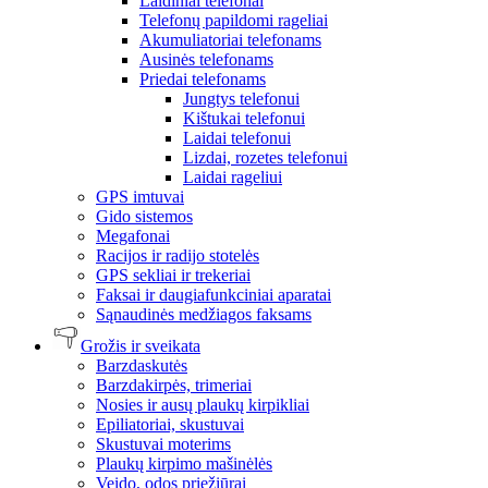
Laidiniai telefonai
Telefonų papildomi rageliai
Akumuliatoriai telefonams
Ausinės telefonams
Priedai telefonams
Jungtys telefonui
Kištukai telefonui
Laidai telefonui
Lizdai, rozetes telefonui
Laidai rageliui
GPS imtuvai
Gido sistemos
Megafonai
Racijos ir radijo stotelės
GPS sekliai ir trekeriai
Faksai ir daugiafunkciniai aparatai
Sąnaudinės medžiagos faksams
Grožis ir sveikata
Barzdaskutės
Barzdakirpės, trimeriai
Nosies ir ausų plaukų kirpikliai
Epiliatoriai, skustuvai
Skustuvai moterims
Plaukų kirpimo mašinėlės
Veido, odos priežiūrai