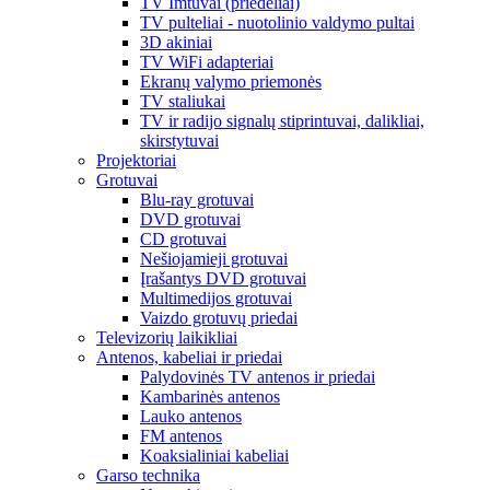
TV Imtuvai (priedėliai)
TV pulteliai - nuotolinio valdymo pultai
3D akiniai
TV WiFi adapteriai
Ekranų valymo priemonės
TV staliukai
TV ir radijo signalų stiprintuvai, dalikliai,
skirstytuvai
Projektoriai
Grotuvai
Blu-ray grotuvai
DVD grotuvai
CD grotuvai
Nešiojamieji grotuvai
Įrašantys DVD grotuvai
Multimedijos grotuvai
Vaizdo grotuvų priedai
Televizorių laikikliai
Antenos, kabeliai ir priedai
Palydovinės TV antenos ir priedai
Kambarinės antenos
Lauko antenos
FM antenos
Koaksialiniai kabeliai
Garso technika