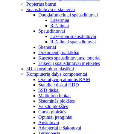
Popierius biurui
Spausdintuvai ir skeneriai
Daugiafunkciniai spausdintuvai
Lazeriniai
Rašaliniai
Spausdintuvai
Lazeriniai spausdintuvai
Rašaliniai spausdintuvai
Skeneriai
Dokumentų naikikliai
Kasetės spausdintuvams, toneriai
Etikečių spausdintuvai ir etiketės
3D spausdinimo plastikai
Kompiuterių dalys komponentai
Operatyvioji atmintis RAM
Standieji diskai HDD
SSD diskai
Maitinimo blokai
Sisteminės plokštės
Vaizdo plokštės
Garso plokštės
Optiniai įrenginiai
Aušintuvai
Adapteriai ir šakotuvai
Termopasta