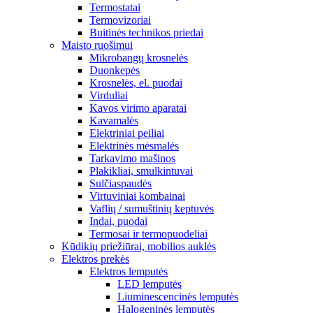
Termostatai
Termovizoriai
Buitinės technikos priedai
Maisto ruošimui
Mikrobangų krosnelės
Duonkepės
Krosnelės, el. puodai
Virduliai
Kavos virimo aparatai
Kavamalės
Elektriniai peiliai
Elektrinės mėsmalės
Tarkavimo mašinos
Plakikliai, smulkintuvai
Sulčiaspaudės
Virtuviniai kombainai
Vaflių / sumuštinių keptuvės
Indai, puodai
Termosai ir termopuodeliai
Kūdikių priežiūrai, mobilios auklės
Elektros prekės
Elektros lemputės
LED lemputės
Liuminescencinės lemputės
Halogeninės lemputės