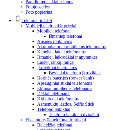
Padidinimo stiklai ir lupos
Fotojuostelės
Foto popierius
Telefonai ir GPS
Mobilieji telefonai ir priedai
Mobilieji telefonai
Išmanieji telefonai
Ausinės mobiliems
Akumuliatoriai mobiliems telefonams
Kabeliai, laidai telefonams
Išmanieji laikrodžiai ir apyrankės
Laisvų rankų įranga
Įkrovikliai telefonams
Bevieliai telefonų įkrovikliai
Išorinės baterijos (power bank)
Apsauginiai stiklai telefonams
Ekranai mobiliems telefonams
Dėklai telefonams
Kiti priedai telefonams
Asmenukių lazdos, Selfie Stick
Telefono laikikliai
Telefono laikikliai dviračiui
Fiksuoto ryšio telefonai ir priedai
Belaidžiai telefonai