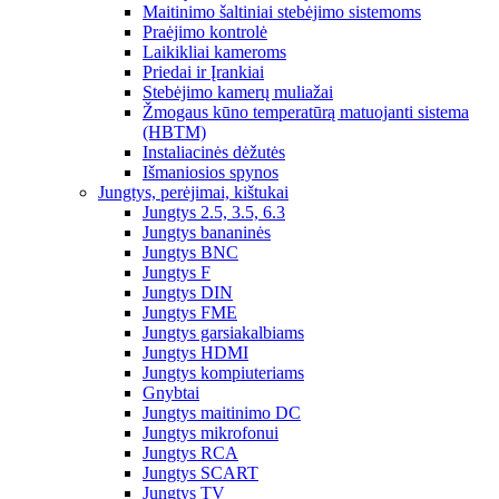
Maitinimo šaltiniai stebėjimo sistemoms
Praėjimo kontrolė
Laikikliai kameroms
Priedai ir Įrankiai
Stebėjimo kamerų muliažai
Žmogaus kūno temperatūrą matuojanti sistema
(HBTM)
Instaliacinės dėžutės
Išmaniosios spynos
Jungtys, perėjimai, kištukai
Jungtys 2.5, 3.5, 6.3
Jungtys bananinės
Jungtys BNC
Jungtys F
Jungtys DIN
Jungtys FME
Jungtys garsiakalbiams
Jungtys HDMI
Jungtys kompiuteriams
Gnybtai
Jungtys maitinimo DC
Jungtys mikrofonui
Jungtys RCA
Jungtys SCART
Jungtys TV