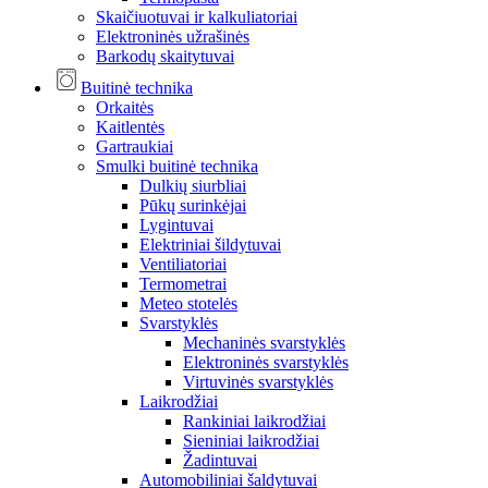
Skaičiuotuvai ir kalkuliatoriai
Elektroninės užrašinės
Barkodų skaitytuvai
Buitinė technika
Orkaitės
Kaitlentės
Gartraukiai
Smulki buitinė technika
Dulkių siurbliai
Pūkų surinkėjai
Lygintuvai
Elektriniai šildytuvai
Ventiliatoriai
Termometrai
Meteo stotelės
Svarstyklės
Mechaninės svarstyklės
Elektroninės svarstyklės
Virtuvinės svarstyklės
Laikrodžiai
Rankiniai laikrodžiai
Sieniniai laikrodžiai
Žadintuvai
Automobiliniai šaldytuvai