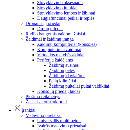
Stovyklavimo aksesuarai
Stovyklavimo įrankiai
Stovyklavimo lempos ir žibintai
Daugiafunciniai peiliai ir replės
Dronai ir jų priedai
Dronų priedai
Radijo bangomis valdomi žaislai
Žaidimai ir žaidimų įranga
Žaidimų kompiuteriai (konsolės)
Kompiuteriniai žaidimai
Virtualios realybės akiniai
Periferija žaidėjams
Žaidimų ausinės
Žaidimų pelės
Žaidimų klaviatūros
Pelių kilimėliai
Žaidimų pulteliai pultai valdikliai
Konsolių priedai, laidai
Piešimo reikmenys
Žaislai - konstruktoriai
Įrankiai
Matavimo prietaisai
Universalūs multimetrai
Įvairūs matavimo prietaisai