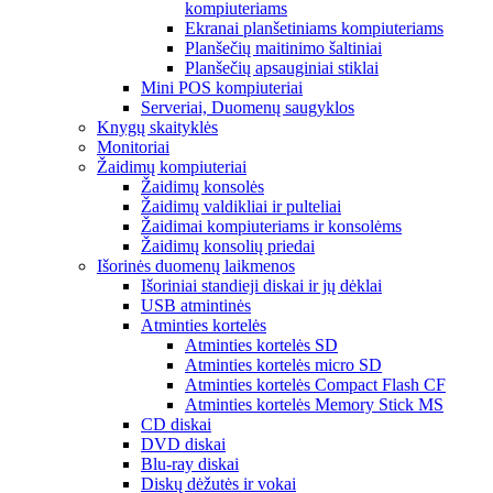
kompiuteriams
Ekranai planšetiniams kompiuteriams
Planšečių maitinimo šaltiniai
Planšečių apsauginiai stiklai
Mini POS kompiuteriai
Serveriai, Duomenų saugyklos
Knygų skaityklės
Monitoriai
Žaidimų kompiuteriai
Žaidimų konsolės
Žaidimų valdikliai ir pulteliai
Žaidimai kompiuteriams ir konsolėms
Žaidimų konsolių priedai
Išorinės duomenų laikmenos
Išoriniai standieji diskai ir jų dėklai
USB atmintinės
Atminties kortelės
Atminties kortelės SD
Atminties kortelės micro SD
Atminties kortelės Compact Flash CF
Atminties kortelės Memory Stick MS
CD diskai
DVD diskai
Blu-ray diskai
Diskų dėžutės ir vokai