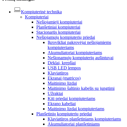
Kompiuterinė technika
Kompiuteriai
Nešiojamieji kompiuteriai
Planšetiniai kompiuteriai
Stacionarūs kompiuteriai
Nešiojamųjų kompiuterių priedai
Įkrovikliai pakrovėjai nešiojamiems
kompiuteriams
Akumuliatoriai kompiuteriams
Nešionamųjų kompiuterių aušintuvai
Dėklai, krepšiai
USB LED lempos
Klaviatūros
Ekranai (matricos)
Maitinimo lizdai
Maitinimo šaltinio kabelis su jungtimi
Užraktai
Kiti priedai kompiuteriams
Ekrano kabeliai
Maitinimo lizdai kompiuteriams
Planšetinių kompiuterių priedai
Klaviatūros planšetiniams kompiuteriams
Akumuliatoriai planšetiniams