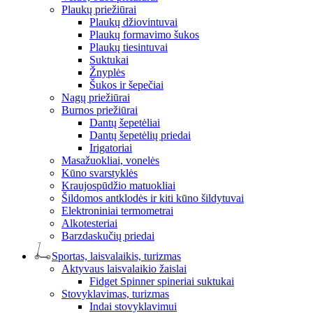
Plaukų priežiūrai
Plaukų džiovintuvai
Plaukų formavimo šukos
Plaukų tiesintuvai
Suktukai
Žnyplės
Šukos ir šepečiai
Nagų priežiūrai
Burnos priežiūrai
Dantų šepetėliai
Dantų šepetėlių priedai
Irigatoriai
Masažuokliai, vonelės
Kūno svarstyklės
Kraujospūdžio matuokliai
Šildomos antklodės ir kiti kūno šildytuvai
Elektroniniai termometrai
Alkotesteriai
Barzdaskučių priedai
Sportas, laisvalaikis, turizmas
Aktyvaus laisvalaikio žaislai
Fidget Spinner spineriai suktukai
Stovyklavimas, turizmas
Indai stovyklavimui