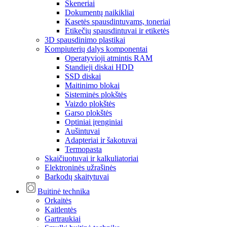
Skeneriai
Dokumentų naikikliai
Kasetės spausdintuvams, toneriai
Etikečių spausdintuvai ir etiketės
3D spausdinimo plastikai
Kompiuterių dalys komponentai
Operatyvioji atmintis RAM
Standieji diskai HDD
SSD diskai
Maitinimo blokai
Sisteminės plokštės
Vaizdo plokštės
Garso plokštės
Optiniai įrenginiai
Aušintuvai
Adapteriai ir šakotuvai
Termopasta
Skaičiuotuvai ir kalkuliatoriai
Elektroninės užrašinės
Barkodų skaitytuvai
Buitinė technika
Orkaitės
Kaitlentės
Gartraukiai