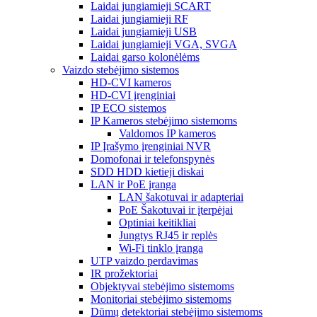
Laidai jungiamieji SCART
Laidai jungiamieji RF
Laidai jungiamieji USB
Laidai jungiamieji VGA, SVGA
Laidai garso kolonėlėms
Vaizdo stebėjimo sistemos
HD-CVI kameros
HD-CVI įrenginiai
IP ECO sistemos
IP Kameros stebėjimo sistemoms
Valdomos IP kameros
IP Įrašymo įrenginiai NVR
Domofonai ir telefonspynės
SDD HDD kietieji diskai
LAN ir PoE įranga
LAN šakotuvai ir adapteriai
PoE Šakotuvai ir įterpėjai
Optiniai keitikliai
Jungtys RJ45 ir replės
Wi-Fi tinklo įranga
UTP vaizdo perdavimas
IR prožektoriai
Objektyvai stebėjimo sistemoms
Monitoriai stebėjimo sistemoms
Dūmų detektoriai stebėjimo sistemoms