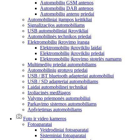
Automobilių GSM antenos
Automobilių DAB antenos
Automobilių antenų priedai
Automobiliniai įtampos keitikliai
Signalizacijos automobiliams
USB automobiliniai įkrovikliai
Automobilinės technikos priedai
Elektromobilių įkrovimo įranga
Elektromobilių įkroviklių laidai
Elektromobilių įkroviklių priedai
Elektromobilių įkrovimo stotelės namams
Multimedijų priedai automobiliams
Automobilinių grotuvų priedai
USB / BT bluetooth adapteriai automobiliui
USB / SD adapteriai automobiliams
Laidai automobilinei technikai
Izoliacinės medžiagos
Valymo priemonės automobiliui
Parkavimo sistemos automobiliams
Apšvietimas automobiliams
Foto ir video kameros
Fotoaparatai
Veidrodiniai fotoaparatai
Sisteminiai fotoaparatai