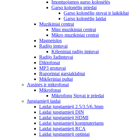
Įmontuojamos garso kolonėlės
Garso kolonėlių priedai
Garso kolonėlių stovai ir laikikliai
Garso kolonėlių laidai
Muzikiniai centrai
Mini muzikiniai centrai
Mikro muzikiniai centrai
Magnetolos
Radijo imtuvai
Kišeniniai radijo imtuvai
Radijo žadintuvai
Diktofonai
MP3 grotuvai
Ruporiniai garsiaklabiai
Mikšeriniai pultai
Ausinės ir mikrofonai
Mikrofonai
Mikrofonų Stovai ir priedai
Jungiamieji laidai
Laidai jungiamieji 2.5/3.5/6.3mm
Laidai jungiamieji DIN
Laidai jungiamieji HDMI
Laidai jungiamieji kompiuteriams
Laidai jungiamieji RCA
Laidai jungiamieji optiniai