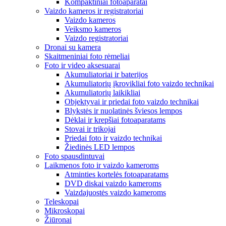
Kompaktiniai fotoaparatai
Vaizdo kameros ir registratoriai
Vaizdo kameros
Veiksmo kameros
Vaizdo registratoriai
Dronai su kamera
Skaitmeniniai foto rėmeliai
Foto ir video aksesuarai
Akumuliatoriai ir baterijos
Akumuliatorių įkrovikliai foto vaizdo technikai
Akumuliatorių laikikliai
Objektyvai ir priedai foto vaizdo technikai
Blykstės ir nuolatinės šviesos lempos
Dėklai ir krepšiai fotoaparatams
Stovai ir trikojai
Priedai foto ir vaizdo technikai
Žiedinės LED lempos
Foto spausdintuvai
Laikmenos foto ir vaizdo kameroms
Atminties kortelės fotoaparatams
DVD diskai vaizdo kameroms
Vaizdajuostės vaizdo kameroms
Teleskopai
Mikroskopai
Žiūronai