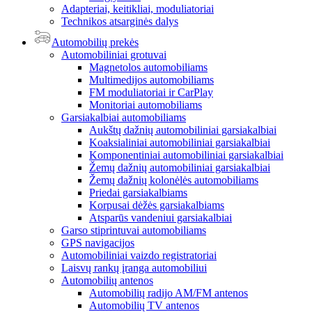
Adapteriai, keitikliai, moduliatoriai
Technikos atsarginės dalys
Automobilių prekės
Automobiliniai grotuvai
Magnetolos automobiliams
Multimedijos automobiliams
FM moduliatoriai ir CarPlay
Monitoriai automobiliams
Garsiakalbiai automobiliams
Aukštų dažnių automobiliniai garsiakalbiai
Koaksialiniai automobiliniai garsiakalbiai
Komponentiniai automobiliniai garsiakalbiai
Žemų dažnių automobiliniai garsiakalbiai
Žemų dažnių kolonėlės automobiliams
Priedai garsiakalbiams
Korpusai dėžės garsiakalbiams
Atsparūs vandeniui garsiakalbiai
Garso stiprintuvai automobiliams
GPS navigacijos
Automobiliniai vaizdo registratoriai
Laisvų rankų įranga automobiliui
Automobilių antenos
Automobilių radijo AM/FM antenos
Automobilių TV antenos