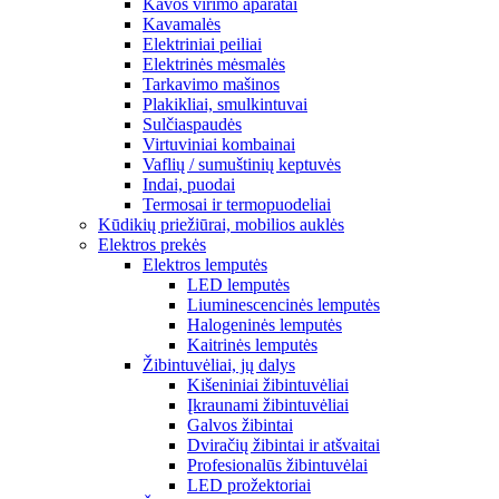
Kavos virimo aparatai
Kavamalės
Elektriniai peiliai
Elektrinės mėsmalės
Tarkavimo mašinos
Plakikliai, smulkintuvai
Sulčiaspaudės
Virtuviniai kombainai
Vaflių / sumuštinių keptuvės
Indai, puodai
Termosai ir termopuodeliai
Kūdikių priežiūrai, mobilios auklės
Elektros prekės
Elektros lemputės
LED lemputės
Liuminescencinės lemputės
Halogeninės lemputės
Kaitrinės lemputės
Žibintuvėliai, jų dalys
Kišeniniai žibintuvėliai
Įkraunami žibintuvėliai
Galvos žibintai
Dviračių žibintai ir atšvaitai
Profesionalūs žibintuvėlai
LED prožektoriai