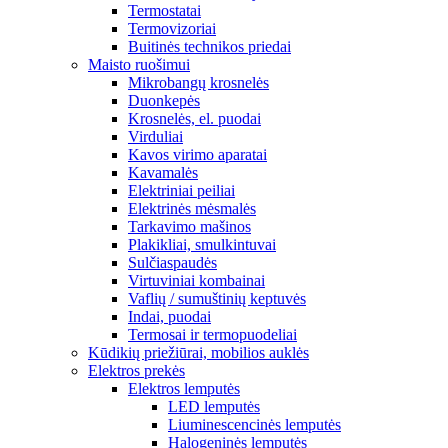
Termostatai
Termovizoriai
Buitinės technikos priedai
Maisto ruošimui
Mikrobangų krosnelės
Duonkepės
Krosnelės, el. puodai
Virduliai
Kavos virimo aparatai
Kavamalės
Elektriniai peiliai
Elektrinės mėsmalės
Tarkavimo mašinos
Plakikliai, smulkintuvai
Sulčiaspaudės
Virtuviniai kombainai
Vaflių / sumuštinių keptuvės
Indai, puodai
Termosai ir termopuodeliai
Kūdikių priežiūrai, mobilios auklės
Elektros prekės
Elektros lemputės
LED lemputės
Liuminescencinės lemputės
Halogeninės lemputės