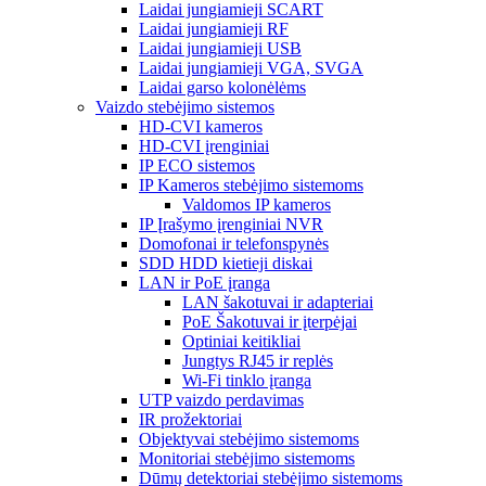
Laidai jungiamieji SCART
Laidai jungiamieji RF
Laidai jungiamieji USB
Laidai jungiamieji VGA, SVGA
Laidai garso kolonėlėms
Vaizdo stebėjimo sistemos
HD-CVI kameros
HD-CVI įrenginiai
IP ECO sistemos
IP Kameros stebėjimo sistemoms
Valdomos IP kameros
IP Įrašymo įrenginiai NVR
Domofonai ir telefonspynės
SDD HDD kietieji diskai
LAN ir PoE įranga
LAN šakotuvai ir adapteriai
PoE Šakotuvai ir įterpėjai
Optiniai keitikliai
Jungtys RJ45 ir replės
Wi-Fi tinklo įranga
UTP vaizdo perdavimas
IR prožektoriai
Objektyvai stebėjimo sistemoms
Monitoriai stebėjimo sistemoms
Dūmų detektoriai stebėjimo sistemoms