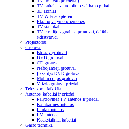
TV Imtuvai (priedėliai)
TV pulteliai - nuotolinio valdymo pultai
3D akiniai
TV WiFi adapteriai
Ekranų valymo priemonės
TV staliukai
TV ir radijo signalų stiprintuvai, dalikliai,
skirstytuvai
Projektoriai
Grotuvai
Blu-ray grotuvai
DVD grotuvai
CD grotuvai
Nešiojamieji grotuvai
Įrašantys DVD grotuvai
Multimedijos grotuvai
Vaizdo grotuvų priedai
Televizorių laikikliai
Antenos, kabeliai ir priedai
Palydovinės TV antenos ir priedai
Kambarinės antenos
Lauko antenos
FM antenos
Koaksialiniai kabeliai
Garso technika