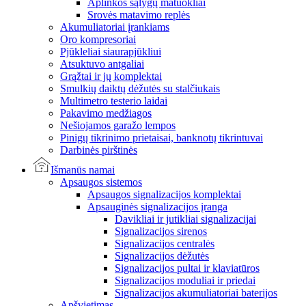
Aplinkos sąlygų matuokliai
Srovės matavimo replės
Akumuliatoriai įrankiams
Oro kompresoriai
Pjūkleliai siaurapjūkliui
Atsuktuvo antgaliai
Grąžtai ir jų komplektai
Smulkių daiktų dėžutės su stalčiukais
Multimetro testerio laidai
Pakavimo medžiagos
Nešiojamos garažo lempos
Pinigų tikrinimo prietaisai, banknotų tikrintuvai
Darbinės pirštinės
Išmanūs namai
Apsaugos sistemos
Apsaugos signalizacijos komplektai
Apsauginės signalizacijos įranga
Davikliai ir jutikliai signalizacijai
Signalizacijos sirenos
Signalizacijos centralės
Signalizacijos dėžutės
Signalizacijos pultai ir klaviatūros
Signalizacijos moduliai ir priedai
Signalizacijos akumuliatoriai baterijos
Apšvietimas