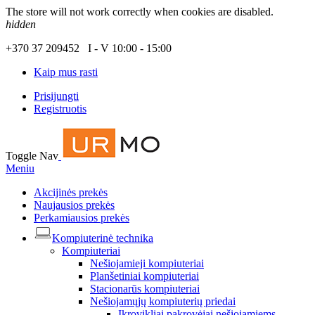
The store will not work correctly when cookies are disabled.
hidden
+370 37 209452 I - V 10:00 - 15:00
Kaip mus rasti
Prisijungti
Registruotis
Toggle Nav
Meniu
Akcijinės prekės
Naujausios prekės
Perkamiausios prekės
Kompiuterinė technika
Kompiuteriai
Nešiojamieji kompiuteriai
Planšetiniai kompiuteriai
Stacionarūs kompiuteriai
Nešiojamųjų kompiuterių priedai
Įkrovikliai pakrovėjai nešiojamiems