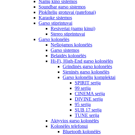
Namų kino sistemos
Soundbar garso sistemos
Plokštelių grotuvai (patefonai)
Karaoke sistemos
Garso stiprintuvai
Resiveriai (namų kinui)
Stereo stiprintuvai
Garso kolonėlės
Nešiojamos kolonėlės
Garso sistemos
Belaidės kolonėlės
Hi-Fi, High-End garso kolonėlės
Grindinės garso kolonėlės
Sieninės garso kolonėlės
Garso kolonėlių komplektai
SPIRIT serija
99 serija
CINEMA serija
DIVINE serija
95 serija
SUB 17 serija
TUNE serija
Aktyvios garso kolonėlės
Kolonėlės telefonui
Bluetooth kolonėlės