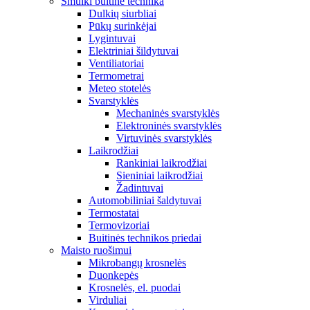
Smulki buitinė technika
Dulkių siurbliai
Pūkų surinkėjai
Lygintuvai
Elektriniai šildytuvai
Ventiliatoriai
Termometrai
Meteo stotelės
Svarstyklės
Mechaninės svarstyklės
Elektroninės svarstyklės
Virtuvinės svarstyklės
Laikrodžiai
Rankiniai laikrodžiai
Sieniniai laikrodžiai
Žadintuvai
Automobiliniai šaldytuvai
Termostatai
Termovizoriai
Buitinės technikos priedai
Maisto ruošimui
Mikrobangų krosnelės
Duonkepės
Krosnelės, el. puodai
Virduliai