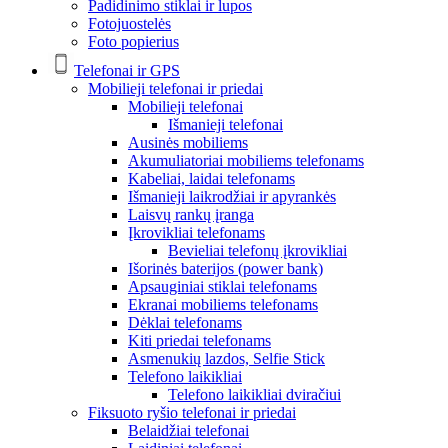
Padidinimo stiklai ir lupos
Fotojuostelės
Foto popierius
Telefonai ir GPS
Mobilieji telefonai ir priedai
Mobilieji telefonai
Išmanieji telefonai
Ausinės mobiliems
Akumuliatoriai mobiliems telefonams
Kabeliai, laidai telefonams
Išmanieji laikrodžiai ir apyrankės
Laisvų rankų įranga
Įkrovikliai telefonams
Bevieliai telefonų įkrovikliai
Išorinės baterijos (power bank)
Apsauginiai stiklai telefonams
Ekranai mobiliems telefonams
Dėklai telefonams
Kiti priedai telefonams
Asmenukių lazdos, Selfie Stick
Telefono laikikliai
Telefono laikikliai dviračiui
Fiksuoto ryšio telefonai ir priedai
Belaidžiai telefonai