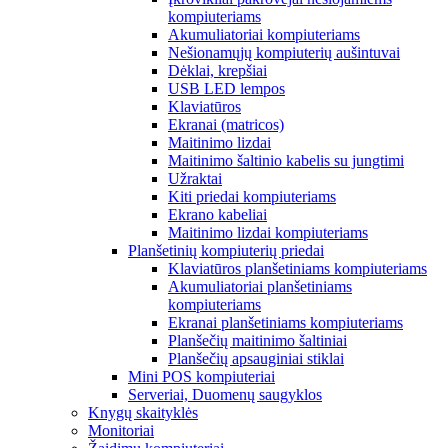
kompiuteriams
Akumuliatoriai kompiuteriams
Nešionamųjų kompiuterių aušintuvai
Dėklai, krepšiai
USB LED lempos
Klaviatūros
Ekranai (matricos)
Maitinimo lizdai
Maitinimo šaltinio kabelis su jungtimi
Užraktai
Kiti priedai kompiuteriams
Ekrano kabeliai
Maitinimo lizdai kompiuteriams
Planšetinių kompiuterių priedai
Klaviatūros planšetiniams kompiuteriams
Akumuliatoriai planšetiniams
kompiuteriams
Ekranai planšetiniams kompiuteriams
Planšečių maitinimo šaltiniai
Planšečių apsauginiai stiklai
Mini POS kompiuteriai
Serveriai, Duomenų saugyklos
Knygų skaityklės
Monitoriai