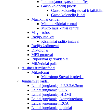
Įmontuojamos garso kolonėlės
Garso kolonėlių priedai
Garso kolonėlių stovai ir laikikliai
Garso kolonėlių laidai
Muzikiniai centrai
Mini muzikiniai centrai
Mikro muzikiniai centrai
Magnetolos
Radijo imtuvai
Kišeniniai radijo imtuvai
Radijo žadintuvai
Diktofonai
MP3 grotuvai
Ruporiniai garsiaklabiai
Mikšeriniai pultai
Ausinės ir mikrofonai
Mikrofonai
Mikrofonų Stovai ir priedai
Jungiamieji laidai
Laidai jungiamieji 2.5/3.5/6.3mm
Laidai jungiamieji DIN
Laidai jungiamieji HDMI
Laidai jungiamieji kompiuteriams
Laidai jungiamieji RCA
Laidai jungiamieji optiniai