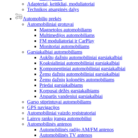
Adapteriai, keitikliai, moduliatoriai
Technikos atsarginės dalys
Automobilių prekės
Automobiliniai grotuvai
Magnetolos automobiliams
Multimedijos automobiliams
FM moduliatoriai ir CarPlay
Monitoriai automobiliams
Garsiakalbiai automobiliams
Aukštų dažnių automobiliniai garsiakalbiai
Koaksialiniai automobiliniai garsiakalbiai
Komponentiniai automobiliniai garsiakalbiai
Žemų dažnių automobiliniai garsiakalbiai
Žemų dažnių kolonėlės automobiliams
Priedai garsiakalbiams
Korpusai dėžės garsiakalbiams
Atsparūs vandeniui garsiakalbiai
Garso stiprintuvai automobiliams
GPS navigacijos
Automobiliniai vaizdo registratoriai
Laisvų rankų įranga automobiliui
Automobilinės antenos
Automobilinės radijo AM/FM antenos
Automobilinės TV antenos