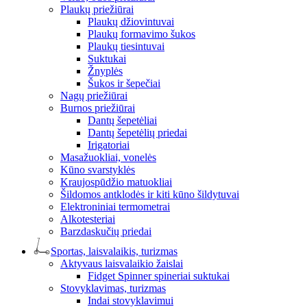
Plaukų priežiūrai
Plaukų džiovintuvai
Plaukų formavimo šukos
Plaukų tiesintuvai
Suktukai
Žnyplės
Šukos ir šepečiai
Nagų priežiūrai
Burnos priežiūrai
Dantų šepetėliai
Dantų šepetėlių priedai
Irigatoriai
Masažuokliai, vonelės
Kūno svarstyklės
Kraujospūdžio matuokliai
Šildomos antklodės ir kiti kūno šildytuvai
Elektroniniai termometrai
Alkotesteriai
Barzdaskučių priedai
Sportas, laisvalaikis, turizmas
Aktyvaus laisvalaikio žaislai
Fidget Spinner spineriai suktukai
Stovyklavimas, turizmas
Indai stovyklavimui