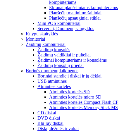
kompiuteriams
Ekranai planšetiniams kompiuteriams
Planšečių maitinimo šaltiniai
Planšečių apsauginiai stiklai
Mini POS kompiuteriai
Serveriai, Duomenų saugyklos
Knygų skaityklės
Monitoriai
Žaidimų kompiuteriai
Žaidimų konsolės
Žaidimų valdikliai ir pulteliai
Žaidimai kompiuteriams ir konsolėms
Žaidimų konsolių priedai
Išorinės duomenų laikmenos
Išoriniai standieji diskai ir jų dėklai
USB atmintinės
Atminties kortelės
Atminties kortelės SD
Atminties kortelės micro SD
Atminties kortelės Compact Flash CF
Atminties kortelės Memory Stick MS
CD diskai
DVD diskai
Blu-ray diskai
Diskų dėžutės ir vokai