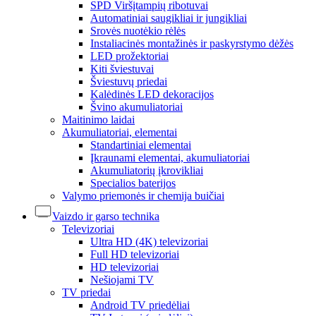
SPD Viršįtampių ribotuvai
Automatiniai saugikliai ir jungikliai
Srovės nuotėkio rėlės
Instaliacinės montažinės ir paskyrstymo dėžės
LED prožektoriai
Kiti šviestuvai
Šviestuvų priedai
Kalėdinės LED dekoracijos
Švino akumuliatoriai
Maitinimo laidai
Akumuliatoriai, elementai
Standartiniai elementai
Įkraunami elementai, akumuliatoriai
Akumuliatorių įkrovikliai
Specialios baterijos
Valymo priemonės ir chemija buičiai
Vaizdo ir garso technika
Televizoriai
Ultra HD (4K) televizoriai
Full HD televizoriai
HD televizoriai
Nešiojami TV
TV priedai
Android TV priedėliai