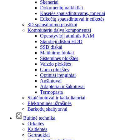
Skeneriai
Dokumentų naikikliai
Kasetės spausdintuvams, toneriai
Etikečių spausdintuvai ir etiketės
3D spausdinimo plastikai
Kompiuterių dalys komponentai
Operatyvioji atmintis RAM
Standieji diskai HDD
SSD diskai
Maitinimo blokai
Sisteminės plokštės
Vaizdo plokštės
Garso plokštės
Optiniai įrenginiai
Aušintuvai
Adapteriai ir šakotuvai
Termopasta
Skaičiuotuvai ir kalkuliatoriai
Elektroninės užrašinės
Barkodų skaitytuvai
Buitinė technika
Orkaitės
Kaitlentės
Gartraukiai