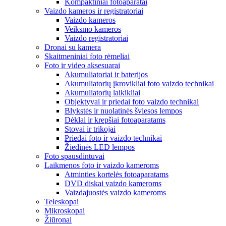
Kompaktiniai fotoaparatai
Vaizdo kameros ir registratoriai
Vaizdo kameros
Veiksmo kameros
Vaizdo registratoriai
Dronai su kamera
Skaitmeniniai foto rėmeliai
Foto ir video aksesuarai
Akumuliatoriai ir baterijos
Akumuliatorių įkrovikliai foto vaizdo technikai
Akumuliatorių laikikliai
Objektyvai ir priedai foto vaizdo technikai
Blykstės ir nuolatinės šviesos lempos
Dėklai ir krepšiai fotoaparatams
Stovai ir trikojai
Priedai foto ir vaizdo technikai
Žiedinės LED lempos
Foto spausdintuvai
Laikmenos foto ir vaizdo kameroms
Atminties kortelės fotoaparatams
DVD diskai vaizdo kameroms
Vaizdajuostės vaizdo kameroms
Teleskopai
Mikroskopai
Žiūronai