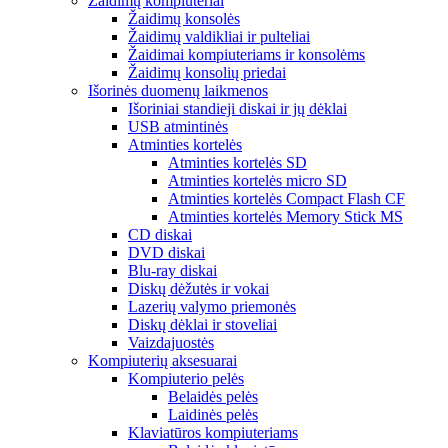
Žaidimų kompiuteriai
Žaidimų konsolės
Žaidimų valdikliai ir pulteliai
Žaidimai kompiuteriams ir konsolėms
Žaidimų konsolių priedai
Išorinės duomenų laikmenos
Išoriniai standieji diskai ir jų dėklai
USB atmintinės
Atminties kortelės
Atminties kortelės SD
Atminties kortelės micro SD
Atminties kortelės Compact Flash CF
Atminties kortelės Memory Stick MS
CD diskai
DVD diskai
Blu-ray diskai
Diskų dėžutės ir vokai
Lazerių valymo priemonės
Diskų dėklai ir stoveliai
Vaizdajuostės
Kompiuterių aksesuarai
Kompiuterio pelės
Belaidės pelės
Laidinės pelės
Klaviatūros kompiuteriams