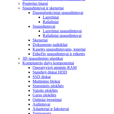
Popierius biurui
Spausdintuvai ir skeneriai
Daugiafunkciniai spausdintuvai
Lazeriniai
Rašaliniai
Spausdintuvai
Lazeriniai spausdintuvai
Rašaliniai spausdintuvai
Skeneriai
Dokumentų naikikliai
Kasetės spausdintuvams, toneriai
Etikečių spausdintuvai ir etiketės
3D spausdinimo plastikai
Kompiuterių dalys komponentai
Operatyvioji atmintis RAM
Standieji diskai HDD
SSD diskai
Maitinimo blokai
Sisteminės plokštės
Vaizdo plokštės
Garso plokštės
Optiniai įrenginiai
Aušintuvai
Adapteriai ir šakotuvai
Termopasta