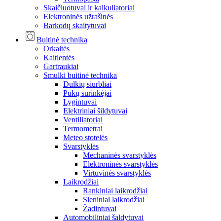
Skaičiuotuvai ir kalkuliatoriai
Elektroninės užrašinės
Barkodų skaitytuvai
Buitinė technika
Orkaitės
Kaitlentės
Gartraukiai
Smulki buitinė technika
Dulkių siurbliai
Pūkų surinkėjai
Lygintuvai
Elektriniai šildytuvai
Ventiliatoriai
Termometrai
Meteo stotelės
Svarstyklės
Mechaninės svarstyklės
Elektroninės svarstyklės
Virtuvinės svarstyklės
Laikrodžiai
Rankiniai laikrodžiai
Sieniniai laikrodžiai
Žadintuvai
Automobiliniai šaldytuvai