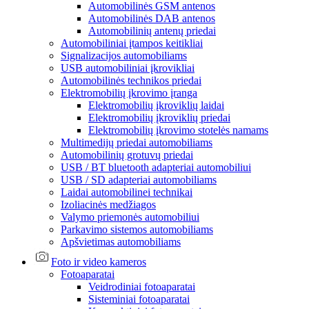
Automobilinės GSM antenos
Automobilinės DAB antenos
Automobilinių antenų priedai
Automobiliniai įtampos keitikliai
Signalizacijos automobiliams
USB automobiliniai įkrovikliai
Automobilinės technikos priedai
Elektromobilių įkrovimo įranga
Elektromobilių įkroviklių laidai
Elektromobilių įkroviklių priedai
Elektromobilių įkrovimo stotelės namams
Multimedijų priedai automobiliams
Automobilinių grotuvų priedai
USB / BT bluetooth adapteriai automobiliui
USB / SD adapteriai automobiliams
Laidai automobilinei technikai
Izoliacinės medžiagos
Valymo priemonės automobiliui
Parkavimo sistemos automobiliams
Apšvietimas automobiliams
Foto ir video kameros
Fotoaparatai
Veidrodiniai fotoaparatai
Sisteminiai fotoaparatai