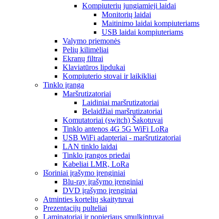
Kompiuterių jungiamieji laidai
Monitorių laidai
Maitinimo laidai kompiuteriams
USB laidai kompiuteriams
Valymo priemonės
Pelių kilimėliai
Ekranų filtrai
Klaviatūros lipdukai
Kompiuterio stovai ir laikikliai
Tinklo įranga
Maršrutizatoriai
Laidiniai maršrutizatoriai
Belaidžiai maršrutizatoriai
Komutatoriai (switch) Šakotuvai
Tinklo antenos 4G 5G WiFi LoRa
USB WiFi adapteriai - maršrutizatoriai
LAN tinklo laidai
Tinklo įrangos priedai
Kabeliai LMR, LoRa
Išoriniai įrašymo įrenginiai
Blu-ray įrašymo įrenginiai
DVD įrašymo įrenginiai
Atminties kortelių skaitytuvai
Prezentacijų pulteliai
Laminatoriai ir popieriaus smulkintuvai