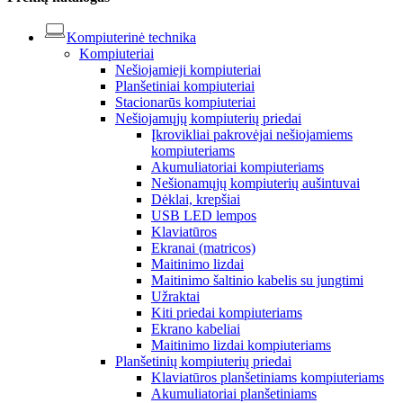
Kompiuterinė technika
Kompiuteriai
Nešiojamieji kompiuteriai
Planšetiniai kompiuteriai
Stacionarūs kompiuteriai
Nešiojamųjų kompiuterių priedai
Įkrovikliai pakrovėjai nešiojamiems
kompiuteriams
Akumuliatoriai kompiuteriams
Nešionamųjų kompiuterių aušintuvai
Dėklai, krepšiai
USB LED lempos
Klaviatūros
Ekranai (matricos)
Maitinimo lizdai
Maitinimo šaltinio kabelis su jungtimi
Užraktai
Kiti priedai kompiuteriams
Ekrano kabeliai
Maitinimo lizdai kompiuteriams
Planšetinių kompiuterių priedai
Klaviatūros planšetiniams kompiuteriams
Akumuliatoriai planšetiniams