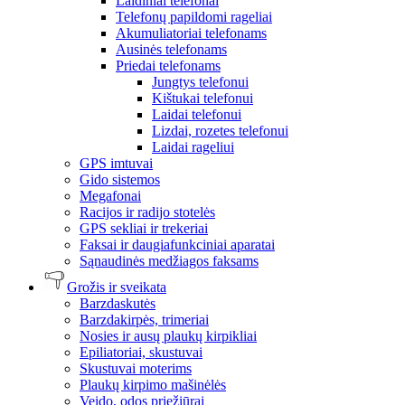
Laidiniai telefonai
Telefonų papildomi rageliai
Akumuliatoriai telefonams
Ausinės telefonams
Priedai telefonams
Jungtys telefonui
Kištukai telefonui
Laidai telefonui
Lizdai, rozetes telefonui
Laidai rageliui
GPS imtuvai
Gido sistemos
Megafonai
Racijos ir radijo stotelės
GPS sekliai ir trekeriai
Faksai ir daugiafunkciniai aparatai
Sąnaudinės medžiagos faksams
Grožis ir sveikata
Barzdaskutės
Barzdakirpės, trimeriai
Nosies ir ausų plaukų kirpikliai
Epiliatoriai, skustuvai
Skustuvai moterims
Plaukų kirpimo mašinėlės
Veido, odos priežiūrai