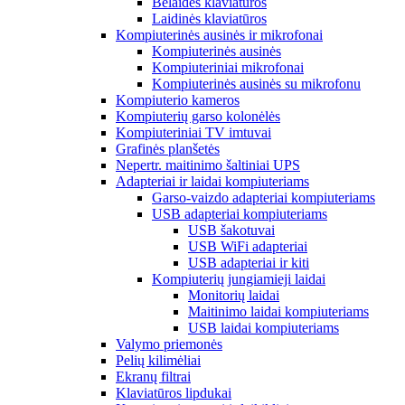
Belaidės klaviatūros
Laidinės klaviatūros
Kompiuterinės ausinės ir mikrofonai
Kompiuterinės ausinės
Kompiuteriniai mikrofonai
Kompiuterinės ausinės su mikrofonu
Kompiuterio kameros
Kompiuterių garso kolonėlės
Kompiuteriniai TV imtuvai
Grafinės planšetės
Nepertr. maitinimo šaltiniai UPS
Adapteriai ir laidai kompiuteriams
Garso-vaizdo adapteriai kompiuteriams
USB adapteriai kompiuteriams
USB šakotuvai
USB WiFi adapteriai
USB adapteriai ir kiti
Kompiuterių jungiamieji laidai
Monitorių laidai
Maitinimo laidai kompiuteriams
USB laidai kompiuteriams
Valymo priemonės
Pelių kilimėliai
Ekranų filtrai
Klaviatūros lipdukai