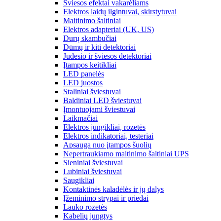
Šviesos efektai vakarėliams
Elektros laidų ilgintuvai, skirstytuvai
Maitinimo šaltiniai
Elektros adapteriai (UK, US)
Durų skambučiai
Dūmų ir kiti detektoriai
Judesio ir šviesos detektoriai
Įtampos keitikliai
LED panelės
LED juostos
Staliniai šviestuvai
Baldiniai LED šviestuvai
Įmontuojami šviestuvai
Laikmačiai
Elektros jungikliai, rozetės
Elektros indikatoriai, testeriai
Apsauga nuo įtampos šuolių
Nepertraukiamo maitinimo šaltiniai UPS
Sieniniai šviestuvai
Lubiniai šviestuvai
Saugikliai
Kontaktinės kaladėlės ir jų dalys
Įžeminimo strypai ir priedai
Lauko rozetės
Kabelių jungtys