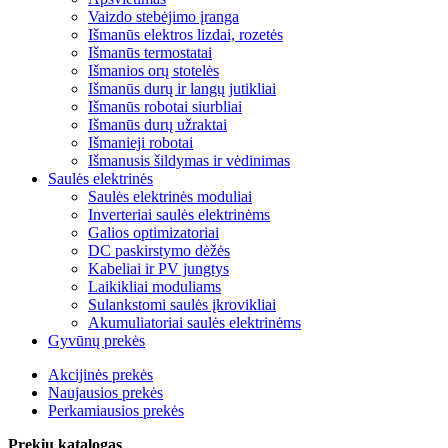
Vaizdo stebėjimo įranga
Išmanūs elektros lizdai, rozetės
Išmanūs termostatai
Išmanios orų stotelės
Išmanūs durų ir langų jutikliai
Išmanūs robotai siurbliai
Išmanūs durų užraktai
Išmanieji robotai
Išmanusis šildymas ir vėdinimas
Saulės elektrinės
Saulės elektrinės moduliai
Inverteriai saulės elektrinėms
Galios optimizatoriai
DC paskirstymo dėžės
Kabeliai ir PV jungtys
Laikikliai moduliams
Sulankstomi saulės įkrovikliai
Akumuliatoriai saulės elektrinėms
Gyvūnų prekės
Akcijinės prekės
Naujausios prekės
Perkamiausios prekės
Prekių katalogas