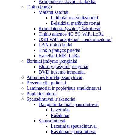
Kompiuterio stovai ir laikikliai
Tinklo įranga
Maršrutizatoriai
Laidiniai maršrutizatoriai
Belaidžiai maršrutizatoriai
Komutatoriai (switch) Šakotuvai
Tinklo antenos 4G 5G WiFi LoRa
USB WiFi adapteriai - maršrutizatoriai
LAN tinklo laidai
Tinklo įrangos priedai
Kabeliai LMR, LoRa
Išoriniai įrašymo įrenginiai
Blu-ray įrašymo įrenginiai
DVD įrašymo įrenginiai
Atminties kortelių skaitytuvai
Prezentacijų pulteliai
Laminatoriai ir popieriaus smulkintuvai
Popierius biurui
Spausdintuvai ir skeneriai
Daugiafunkciniai spausdintuvai
Lazeriniai
Rašaliniai
Spausdintuvai
Lazeriniai spausdintuvai
Rašaliniai spausdintuvai