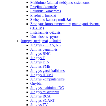
Maitinimo šaltiniai stebėjimo sistemoms
Praėjimo kontrolė
Laikikliai kameroms
Priedai ir Įrankiai
Stebėjimo kamerų muliažai
Žmogaus kūno temperatūrą matuojanti sistema
(HBTM)
Instaliacinės dėžutės
Išmaniosios spynos
Jungtys, perėjimai, kištukai
Jungtys 2.5, 3.5, 6.3
Jungtys bananinės
Jungtys BNC
Jungtys F
Jungtys DIN
Jungtys FME
Jungtys garsiakalbiams
Jungtys HDMI
Jungtys kompiuteriams
Gnybtai
Jungtys maitinimo DC
Jungtys mikrofonui
Jungtys RCA
Jungtys SCART
Jungtys TV