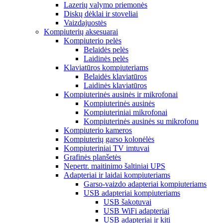
Lazerių valymo priemonės
Diskų dėklai ir stoveliai
Vaizdajuostės
Kompiuterių aksesuarai
Kompiuterio pelės
Belaidės pelės
Laidinės pelės
Klaviatūros kompiuteriams
Belaidės klaviatūros
Laidinės klaviatūros
Kompiuterinės ausinės ir mikrofonai
Kompiuterinės ausinės
Kompiuteriniai mikrofonai
Kompiuterinės ausinės su mikrofonu
Kompiuterio kameros
Kompiuterių garso kolonėlės
Kompiuteriniai TV imtuvai
Grafinės planšetės
Nepertr. maitinimo šaltiniai UPS
Adapteriai ir laidai kompiuteriams
Garso-vaizdo adapteriai kompiuteriams
USB adapteriai kompiuteriams
USB šakotuvai
USB WiFi adapteriai
USB adapteriai ir kiti