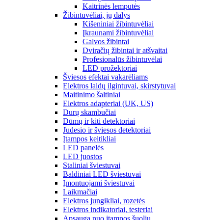
Kaitrinės lemputės
Žibintuvėliai, jų dalys
Kišeniniai žibintuvėliai
Įkraunami žibintuvėliai
Galvos žibintai
Dviračių žibintai ir atšvaitai
Profesionalūs žibintuvėlai
LED prožektoriai
Šviesos efektai vakarėliams
Elektros laidų ilgintuvai, skirstytuvai
Maitinimo šaltiniai
Elektros adapteriai (UK, US)
Durų skambučiai
Dūmų ir kiti detektoriai
Judesio ir šviesos detektoriai
Įtampos keitikliai
LED panelės
LED juostos
Staliniai šviestuvai
Baldiniai LED šviestuvai
Įmontuojami šviestuvai
Laikmačiai
Elektros jungikliai, rozetės
Elektros indikatoriai, testeriai
Apsauga nuo įtampos šuolių