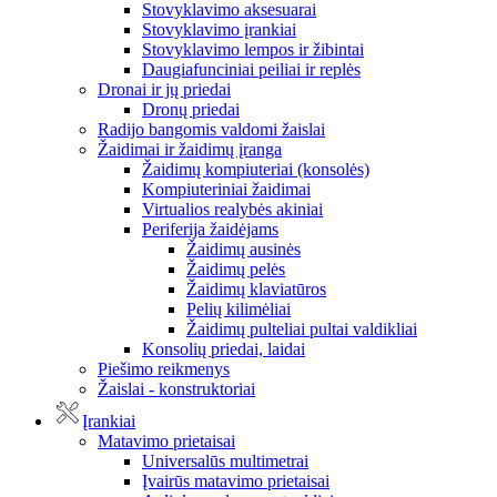
Stovyklavimo aksesuarai
Stovyklavimo įrankiai
Stovyklavimo lempos ir žibintai
Daugiafunciniai peiliai ir replės
Dronai ir jų priedai
Dronų priedai
Radijo bangomis valdomi žaislai
Žaidimai ir žaidimų įranga
Žaidimų kompiuteriai (konsolės)
Kompiuteriniai žaidimai
Virtualios realybės akiniai
Periferija žaidėjams
Žaidimų ausinės
Žaidimų pelės
Žaidimų klaviatūros
Pelių kilimėliai
Žaidimų pulteliai pultai valdikliai
Konsolių priedai, laidai
Piešimo reikmenys
Žaislai - konstruktoriai
Įrankiai
Matavimo prietaisai
Universalūs multimetrai
Įvairūs matavimo prietaisai