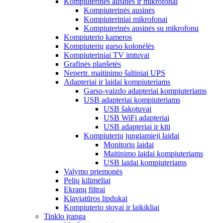
Kompiuterinės ausinės ir mikrofonai
Kompiuterinės ausinės
Kompiuteriniai mikrofonai
Kompiuterinės ausinės su mikrofonu
Kompiuterio kameros
Kompiuterių garso kolonėlės
Kompiuteriniai TV imtuvai
Grafinės planšetės
Nepertr. maitinimo šaltiniai UPS
Adapteriai ir laidai kompiuteriams
Garso-vaizdo adapteriai kompiuteriams
USB adapteriai kompiuteriams
USB šakotuvai
USB WiFi adapteriai
USB adapteriai ir kiti
Kompiuterių jungiamieji laidai
Monitorių laidai
Maitinimo laidai kompiuteriams
USB laidai kompiuteriams
Valymo priemonės
Pelių kilimėliai
Ekranų filtrai
Klaviatūros lipdukai
Kompiuterio stovai ir laikikliai
Tinklo įranga