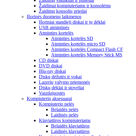
Žaidimų valdikliai ir pulteliai
Žaidimai kompiuteriams ir konsolėms
Žaidimų konsolių priedai
Išorinės duomenų laikmenos
Išoriniai standieji diskai ir jų dėklai
USB atmintinės
Atminties kortelės
Atminties kortelės SD
Atminties kortelės micro SD
Atminties kortelės Compact Flash CF
Atminties kortelės Memory Stick MS
CD diskai
DVD diskai
Blu-ray diskai
Diskų dėžutės ir vokai
Lazerių valymo priemonės
Diskų dėklai ir stoveliai
Vaizdajuostės
Kompiuterių aksesuarai
Kompiuterio pelės
Belaidės pelės
Laidinės pelės
Klaviatūros kompiuteriams
Belaidės klaviatūros
Laidinės klaviatūros