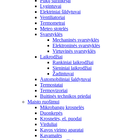
Pūkų surinkėjai
Lygintuvai
Elektriniai šildytuvai
Ventiliatoriai
Termometrai
Meteo stotelės
Svarstyklės
Mechaninės svarstyklės
Elektroninės svarstyklės
Virtuvinės svarstyklės
Laikrodžiai
Rankiniai laikrodžiai
Sieniniai laikrodžiai
Žadintuvai
Automobiliniai šaldytuvai
Termostatai
Termovizoriai
Buitinės technikos priedai
Maisto ruošimui
Mikrobangų krosnelės
Duonkepės
Krosnelės, el. puodai
Virduliai
Kavos virimo aparatai
Kavamalės