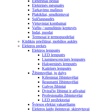
Elektriniai peiliai
Elektrinės mėsmalės
Tarkavimo mašinos
Plakikliai, smulkintuvai
Sulčiaspaudės
Virtuviniai kombainai
Vaflių / sumuštinių keptuvės
Indai, puodai
Termosai ir termopuodeliai
Kūdikių priežiūrai, mobilios auklės
Elektros prekės
Elektros lemputės
LED lemputės
Liuminescencinės lemputės
Halogeninės lemputės
Kaitrinės lemputės
Žibintuvėliai, jų dalys
Kišeniniai žibintuvėliai
Įkraunami žibintuvėliai
Galvos žibintai
Dviračių žibintai ir atšvaitai
Profesionalūs žibintuvėlai
LED prožektoriai
Šviesos efektai vakarėliams
Elektros laidų ilgintuvai, skirstytuvai