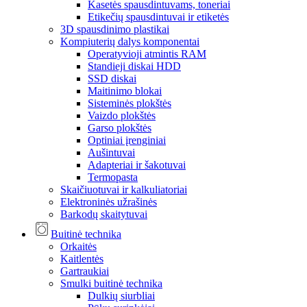
Kasetės spausdintuvams, toneriai
Etikečių spausdintuvai ir etiketės
3D spausdinimo plastikai
Kompiuterių dalys komponentai
Operatyvioji atmintis RAM
Standieji diskai HDD
SSD diskai
Maitinimo blokai
Sisteminės plokštės
Vaizdo plokštės
Garso plokštės
Optiniai įrenginiai
Aušintuvai
Adapteriai ir šakotuvai
Termopasta
Skaičiuotuvai ir kalkuliatoriai
Elektroninės užrašinės
Barkodų skaitytuvai
Buitinė technika
Orkaitės
Kaitlentės
Gartraukiai
Smulki buitinė technika
Dulkių siurbliai