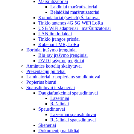
Maršrutizatoriai
Laidiniai maršrutizatoriai
Belaidžiai maršrutizatoriai
Komutatoriai (switch) Šakotuvai
Tinklo antenos 4G 5G WiFi LoRa
USB WiFi adapteriai - maršrutizatoriai
LAN tinklo laidai
Tinklo įrangos priedai
Kabeliai LMR, LoRa
Išoriniai įrašymo įrenginiai
Blu-ray įrašymo įrenginiai
DVD įrašymo įrenginiai
Atminties kortelių skaitytuvai
Prezentacijų pulteliai
Laminatoriai ir popieriaus smulkintuvai
Popierius biurui
Spausdintuvai ir skeneriai
Daugiafunkciniai spausdintuvai
Lazeriniai
Rašaliniai
Spausdintuvai
Lazeriniai spausdintuvai
Rašaliniai spausdintuvai
Skeneriai
Dokumentų naikikliai