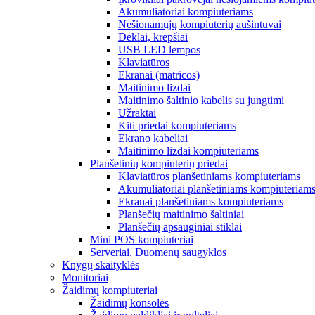
Akumuliatoriai kompiuteriams
Nešionamųjų kompiuterių aušintuvai
Dėklai, krepšiai
USB LED lempos
Klaviatūros
Ekranai (matricos)
Maitinimo lizdai
Maitinimo šaltinio kabelis su jungtimi
Užraktai
Kiti priedai kompiuteriams
Ekrano kabeliai
Maitinimo lizdai kompiuteriams
Planšetinių kompiuterių priedai
Klaviatūros planšetiniams kompiuteriams
Akumuliatoriai planšetiniams kompiuteriam
Ekranai planšetiniams kompiuteriams
Planšečių maitinimo šaltiniai
Planšečių apsauginiai stiklai
Mini POS kompiuteriai
Serveriai, Duomenų saugyklos
Knygų skaityklės
Monitoriai
Žaidimų kompiuteriai
Žaidimų konsolės