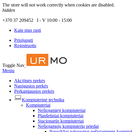
The store will not work correctly when cookies are disabled.
hidden
+370 37 209452 I - V 10:00 - 15:00
Kaip mus rasti
Prisijungti
Registruotis
Toggle Nav
Meniu
Akcijinės prekės
Naujausios prekės
Perkamiausios prekės
Kompiuterinė technika
Kompiuteriai
Nešiojamieji kompiuteriai
Planšetiniai kompiuteriai
Stacionarūs kompiuteriai
Nešiojamųjų kompiuterių priedai
Įkrovikliai pakrovėjai nešiojamiems kompiu