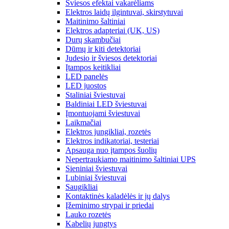
Šviesos efektai vakarėliams
Elektros laidų ilgintuvai, skirstytuvai
Maitinimo šaltiniai
Elektros adapteriai (UK, US)
Durų skambučiai
Dūmų ir kiti detektoriai
Judesio ir šviesos detektoriai
Įtampos keitikliai
LED panelės
LED juostos
Staliniai šviestuvai
Baldiniai LED šviestuvai
Įmontuojami šviestuvai
Laikmačiai
Elektros jungikliai, rozetės
Elektros indikatoriai, testeriai
Apsauga nuo įtampos šuolių
Nepertraukiamo maitinimo šaltiniai UPS
Sieniniai šviestuvai
Lubiniai šviestuvai
Saugikliai
Kontaktinės kaladėlės ir jų dalys
Įžeminimo strypai ir priedai
Lauko rozetės
Kabelių jungtys