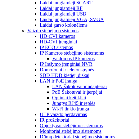
Laidai jungiamieji SCART
Laidai jungiamieji RF
Laidai jungiamieji USB
Laidai jungiamieji VGA, SVGA
Laidai garso kolonėlėms
Vaizdo stebėjimo sistemos
HD-CVI kameros
HD-CVI įrenginiai
IP ECO sistemos
IP Kameros stebėjimo sistemoms
Valdomos IP kameros
IP Įrašymo įrenginiai NVR
Domofonai ir telefonspynės
SDD HDD kietieji diskai
LAN ir PoE įranga
LAN šakotuvai ir adapteriai
PoE Šakotuvai ir įterpėjai
Optiniai keitikliai
Jungtys RJ45 ir replės
Wi-Fi tinklo įranga
UTP vaizdo perdavimas
IR prožektoriai
Objektyvai stebėjimo sistemoms
Monitoriai stebėjimo sistemoms
Dūmų detektoriai stebėjimo sistemoms