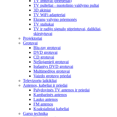
TV Imtuvai (priedėliai)
TV pulteliai - nuotolinio valdymo pultai
3D akiniai
TV WiFi adapteriai
Ekranų valymo priemonės
TV staliukai
TV ir radijo signalų stiprintuvai, dalikliai,
skirstytuvai
Projektoriai
Grotuvai
Blu-ray grotuvai
DVD grotuvai
CD grotuvai
Nešiojamieji grotuvai
Įrašantys DVD grotuvai
Multimedijos grotuvai
Vaizdo grotuvų priedai
Televizorių laikikliai
Antenos, kabeliai ir priedai
Palydovinės TV antenos ir priedai
Kambarinės antenos
Lauko antenos
FM antenos
Koaksialiniai kabeliai
Garso technika