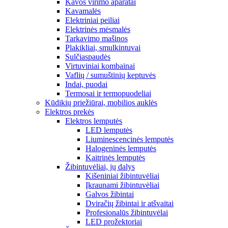
Kavos virimo aparatai
Kavamalės
Elektriniai peiliai
Elektrinės mėsmalės
Tarkavimo mašinos
Plakikliai, smulkintuvai
Sulčiaspaudės
Virtuviniai kombainai
Vaflių / sumuštinių keptuvės
Indai, puodai
Termosai ir termopuodeliai
Kūdikių priežiūrai, mobilios auklės
Elektros prekės
Elektros lemputės
LED lemputės
Liuminescencinės lemputės
Halogeninės lemputės
Kaitrinės lemputės
Žibintuvėliai, jų dalys
Kišeniniai žibintuvėliai
Įkraunami žibintuvėliai
Galvos žibintai
Dviračių žibintai ir atšvaitai
Profesionalūs žibintuvėlai
LED prožektoriai