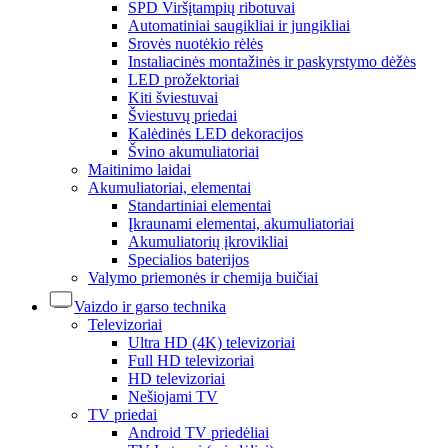
SPD Viršįtampių ribotuvai
Automatiniai saugikliai ir jungikliai
Srovės nuotėkio rėlės
Instaliacinės montažinės ir paskyrstymo dėžės
LED prožektoriai
Kiti šviestuvai
Šviestuvų priedai
Kalėdinės LED dekoracijos
Švino akumuliatoriai
Maitinimo laidai
Akumuliatoriai, elementai
Standartiniai elementai
Įkraunami elementai, akumuliatoriai
Akumuliatorių įkrovikliai
Specialios baterijos
Valymo priemonės ir chemija buičiai
Vaizdo ir garso technika
Televizoriai
Ultra HD (4K) televizoriai
Full HD televizoriai
HD televizoriai
Nešiojami TV
TV priedai
Android TV priedėliai