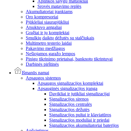
Aplinkos sąlygų matuokliai
Srovės matavimo replės
Akumuliatoriai įrankiams
Oro kompresoriai
Pjūkleliai siaurapjūkliui
Atsuktuvo antgaliai
Grąžtai ir jų komplektai
Smulkių daiktų dėžutės su stalčiukais
Multimetro testerio laidai
Pakavimo medžiagos
Nešiojamos garažo lempos
Pinigų tikrinimo prietaisai, banknotų tikrintuvai
Darbinės pirštinės
Išmanūs namai
Apsaugos sistemos
Apsaugos signalizacijos komplektai
Apsauginės signalizacijos įranga
Davikliai ir jutikliai signalizacijai
Signalizacijos sirenos
Signalizacijos centralės
Signalizacijos dėžutės
Signalizacijos pultai ir klaviatūros
Signalizacijos moduliai ir priedai
Signalizacijos akumuliatoriai baterijos
Apšvietimas