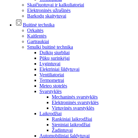
Skaičiuotuvai ir kalkuliatoriai
Elektroninės užrašinės
Barkodų skaitytuvai
Buitinė technika
Orkaitės
Kaitlentės
Gartraukiai
Smulki buitinė technika
Dulkių siurbliai
Pūkų surinkėjai
Lygintuvai
Elektriniai šildytuvai
Ventiliatoriai
Termometrai
Meteo stotelės
Svarstyklės
Mechaninės svarstyklės
Elektroninės svarstyklės
Virtuvinės svarstyklės
Laikrodžiai
Rankiniai laikrodžiai
Sieniniai laikrodžiai
Žadintuvai
Automobiliniai šaldytuvai