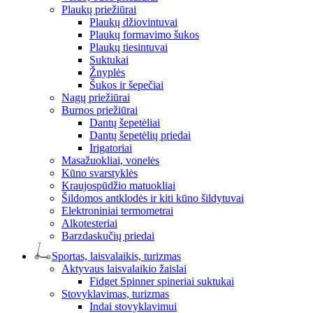
Plaukų priežiūrai
Plaukų džiovintuvai
Plaukų formavimo šukos
Plaukų tiesintuvai
Suktukai
Žnyplės
Šukos ir šepečiai
Nagų priežiūrai
Burnos priežiūrai
Dantų šepetėliai
Dantų šepetėlių priedai
Irigatoriai
Masažuokliai, vonelės
Kūno svarstyklės
Kraujospūdžio matuokliai
Šildomos antklodės ir kiti kūno šildytuvai
Elektroniniai termometrai
Alkotesteriai
Barzdaskučių priedai
Sportas, laisvalaikis, turizmas
Aktyvaus laisvalaikio žaislai
Fidget Spinner spineriai suktukai
Stovyklavimas, turizmas
Indai stovyklavimui