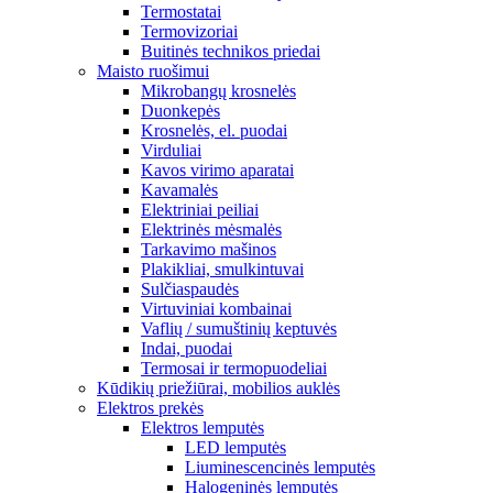
Termostatai
Termovizoriai
Buitinės technikos priedai
Maisto ruošimui
Mikrobangų krosnelės
Duonkepės
Krosnelės, el. puodai
Virduliai
Kavos virimo aparatai
Kavamalės
Elektriniai peiliai
Elektrinės mėsmalės
Tarkavimo mašinos
Plakikliai, smulkintuvai
Sulčiaspaudės
Virtuviniai kombainai
Vaflių / sumuštinių keptuvės
Indai, puodai
Termosai ir termopuodeliai
Kūdikių priežiūrai, mobilios auklės
Elektros prekės
Elektros lemputės
LED lemputės
Liuminescencinės lemputės
Halogeninės lemputės