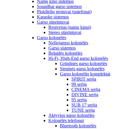
Namų kino sistemos
Soundbar garso sistemos
Plokštelių grotuvai (patefonai)
Karaoke sistemos
Garso stiprintuvai
Resiveriai (namų kinui)
Stereo stiprintuvai
Garso kolonėlės
Nešiojamos kolonėlės
Garso sistemos
Belaidės kolonėlės
Hi-Fi, High-End garso kolonėlės
Grindinės garso kolonėlės
Sieninės garso kolonėlės
Garso kolonėlių komplektai
SPIRIT serija
99 serija
CINEMA serija
DIVINE serija
95 serija
SUB 17 serija
TUNE serija
Aktyvios garso kolonėlės
Kolonėlės telefonui
Bluetooth kolonėlės