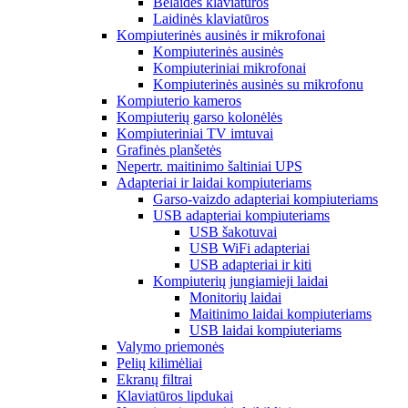
Belaidės klaviatūros
Laidinės klaviatūros
Kompiuterinės ausinės ir mikrofonai
Kompiuterinės ausinės
Kompiuteriniai mikrofonai
Kompiuterinės ausinės su mikrofonu
Kompiuterio kameros
Kompiuterių garso kolonėlės
Kompiuteriniai TV imtuvai
Grafinės planšetės
Nepertr. maitinimo šaltiniai UPS
Adapteriai ir laidai kompiuteriams
Garso-vaizdo adapteriai kompiuteriams
USB adapteriai kompiuteriams
USB šakotuvai
USB WiFi adapteriai
USB adapteriai ir kiti
Kompiuterių jungiamieji laidai
Monitorių laidai
Maitinimo laidai kompiuteriams
USB laidai kompiuteriams
Valymo priemonės
Pelių kilimėliai
Ekranų filtrai
Klaviatūros lipdukai