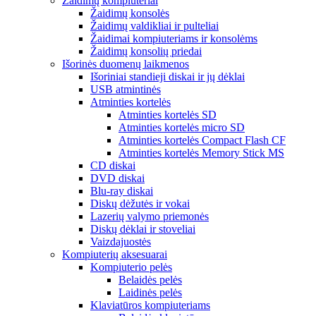
Žaidimų kompiuteriai
Žaidimų konsolės
Žaidimų valdikliai ir pulteliai
Žaidimai kompiuteriams ir konsolėms
Žaidimų konsolių priedai
Išorinės duomenų laikmenos
Išoriniai standieji diskai ir jų dėklai
USB atmintinės
Atminties kortelės
Atminties kortelės SD
Atminties kortelės micro SD
Atminties kortelės Compact Flash CF
Atminties kortelės Memory Stick MS
CD diskai
DVD diskai
Blu-ray diskai
Diskų dėžutės ir vokai
Lazerių valymo priemonės
Diskų dėklai ir stoveliai
Vaizdajuostės
Kompiuterių aksesuarai
Kompiuterio pelės
Belaidės pelės
Laidinės pelės
Klaviatūros kompiuteriams