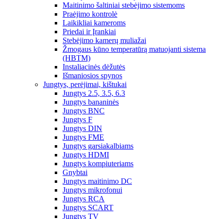
Maitinimo šaltiniai stebėjimo sistemoms
Praėjimo kontrolė
Laikikliai kameroms
Priedai ir Įrankiai
Stebėjimo kamerų muliažai
Žmogaus kūno temperatūrą matuojanti sistema
(HBTM)
Instaliacinės dėžutės
Išmaniosios spynos
Jungtys, perėjimai, kištukai
Jungtys 2.5, 3.5, 6.3
Jungtys bananinės
Jungtys BNC
Jungtys F
Jungtys DIN
Jungtys FME
Jungtys garsiakalbiams
Jungtys HDMI
Jungtys kompiuteriams
Gnybtai
Jungtys maitinimo DC
Jungtys mikrofonui
Jungtys RCA
Jungtys SCART
Jungtys TV