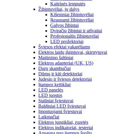
Kaitrinės lemputės
Žibintuvėliai, jų dalys
Kišeniniai žibintuvėliai
Įkraunami žibintuvėliai
Galvos žibintai
Dviračių žibintai ir atšvaitai
Profesionalūs žibintuvėlai
LED prožektoriai
Šviesos efektai vakarėliams
Elektros laidų ilgintuvai, skirstytuvai
Maitinimo šaltiniai
Elektros adapteriai (UK, US)
Durų skambučiai
Dūmų ir kiti detektoriai
Judesio ir šviesos detektoriai
Įtampos keitikliai
LED panelės
LED juostos
Staliniai šviestuvai
Baldiniai LED šviestuvai
Įmontuojami šviestuvai
Laikmačiai
Elektros jungikliai, rozetės
Elektros indikatoriai, testeriai
Apsauga nuo įtampos šuolių