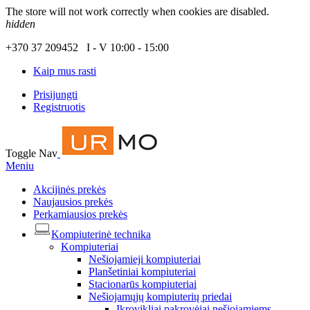
The store will not work correctly when cookies are disabled.
hidden
+370 37 209452 I - V 10:00 - 15:00
Kaip mus rasti
Prisijungti
Registruotis
Toggle Nav
Meniu
Akcijinės prekės
Naujausios prekės
Perkamiausios prekės
Kompiuterinė technika
Kompiuteriai
Nešiojamieji kompiuteriai
Planšetiniai kompiuteriai
Stacionarūs kompiuteriai
Nešiojamųjų kompiuterių priedai
Įkrovikliai pakrovėjai nešiojamiems