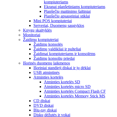
kompiuteriams
Ekranai planšetiniams kompiuteriams
Planšečių maitinimo šaltiniai
Planšečių apsauginiai stiklai
Mini POS kompiuteriai
Serveriai, Duomenų saugyklos
Knygų skaityklės
Monitoriai
Žaidimų kompiuteriai
Žaidimų konsolės
Žaidimų valdikliai ir pulteliai
Žaidimai kompiuteriams ir konsolėms
Žaidimų konsolių priedai
Išorinės duomenų laikmenos
Išoriniai standieji diskai ir jų dėklai
USB atmintinės
Atminties kortelės
Atminties kortelės SD
Atminties kortelės micro SD
Atminties kortelės Compact Flash CF
Atminties kortelės Memory Stick MS
CD diskai
DVD diskai
Blu-ray diskai
Diskų dėžutės ir vokai