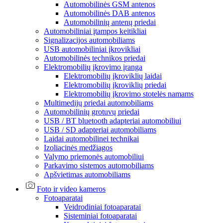
Automobilinės GSM antenos
Automobilinės DAB antenos
Automobilinių antenų priedai
Automobiliniai įtampos keitikliai
Signalizacijos automobiliams
USB automobiliniai įkrovikliai
Automobilinės technikos priedai
Elektromobilių įkrovimo įranga
Elektromobilių įkroviklių laidai
Elektromobilių įkroviklių priedai
Elektromobilių įkrovimo stotelės namams
Multimedijų priedai automobiliams
Automobilinių grotuvų priedai
USB / BT bluetooth adapteriai automobiliui
USB / SD adapteriai automobiliams
Laidai automobilinei technikai
Izoliacinės medžiagos
Valymo priemonės automobiliui
Parkavimo sistemos automobiliams
Apšvietimas automobiliams
Foto ir video kameros
Fotoaparatai
Veidrodiniai fotoaparatai
Sisteminiai fotoaparatai