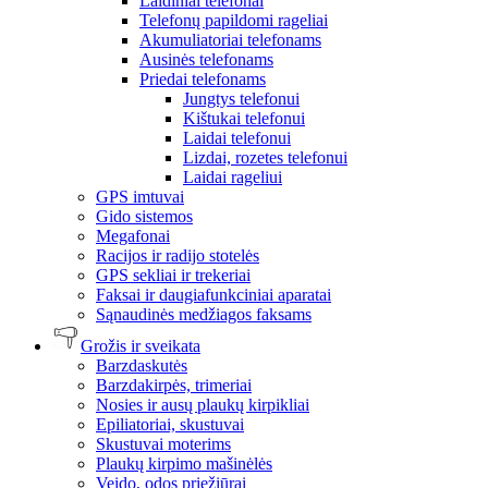
Laidiniai telefonai
Telefonų papildomi rageliai
Akumuliatoriai telefonams
Ausinės telefonams
Priedai telefonams
Jungtys telefonui
Kištukai telefonui
Laidai telefonui
Lizdai, rozetes telefonui
Laidai rageliui
GPS imtuvai
Gido sistemos
Megafonai
Racijos ir radijo stotelės
GPS sekliai ir trekeriai
Faksai ir daugiafunkciniai aparatai
Sąnaudinės medžiagos faksams
Grožis ir sveikata
Barzdaskutės
Barzdakirpės, trimeriai
Nosies ir ausų plaukų kirpikliai
Epiliatoriai, skustuvai
Skustuvai moterims
Plaukų kirpimo mašinėlės
Veido, odos priežiūrai