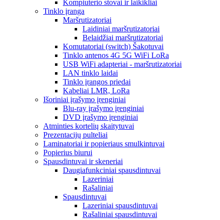
Kompiuterio stovai ir laikikliai
Tinklo įranga
Maršrutizatoriai
Laidiniai maršrutizatoriai
Belaidžiai maršrutizatoriai
Komutatoriai (switch) Šakotuvai
Tinklo antenos 4G 5G WiFi LoRa
USB WiFi adapteriai - maršrutizatoriai
LAN tinklo laidai
Tinklo įrangos priedai
Kabeliai LMR, LoRa
Išoriniai įrašymo įrenginiai
Blu-ray įrašymo įrenginiai
DVD įrašymo įrenginiai
Atminties kortelių skaitytuvai
Prezentacijų pulteliai
Laminatoriai ir popieriaus smulkintuvai
Popierius biurui
Spausdintuvai ir skeneriai
Daugiafunkciniai spausdintuvai
Lazeriniai
Rašaliniai
Spausdintuvai
Lazeriniai spausdintuvai
Rašaliniai spausdintuvai