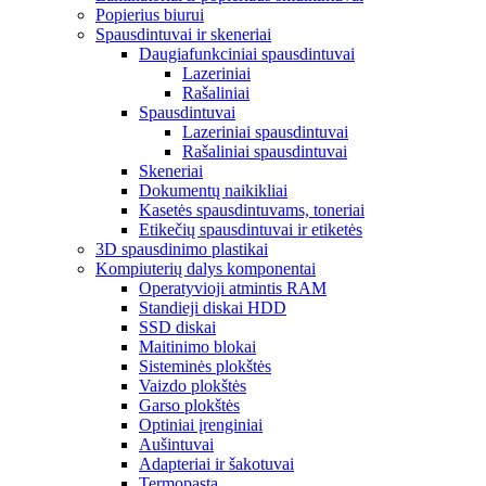
Popierius biurui
Spausdintuvai ir skeneriai
Daugiafunkciniai spausdintuvai
Lazeriniai
Rašaliniai
Spausdintuvai
Lazeriniai spausdintuvai
Rašaliniai spausdintuvai
Skeneriai
Dokumentų naikikliai
Kasetės spausdintuvams, toneriai
Etikečių spausdintuvai ir etiketės
3D spausdinimo plastikai
Kompiuterių dalys komponentai
Operatyvioji atmintis RAM
Standieji diskai HDD
SSD diskai
Maitinimo blokai
Sisteminės plokštės
Vaizdo plokštės
Garso plokštės
Optiniai įrenginiai
Aušintuvai
Adapteriai ir šakotuvai
Termopasta