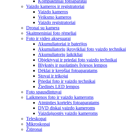
Kompaktiniai fotoaparatai
Vaizdo kameros ir registratoriai
Vaizdo kameros
Veiksmo kameros
Vaizdo registratoriai
Dronai su kamera
Skaitmeniniai foto rėmeliai
Foto ir video aksesuarai
Akumuliatoriai ir baterijos
Akumuliatorių įkrovikliai foto vaizdo technikai
Akumuliatorių laikikliai
Objektyvai ir priedai foto vaizdo technikai
Blykstės ir nuolatinės šviesos lempos
Dėklai ir krepšiai fotoaparatams
Stovai ir trikojai
Priedai foto ir vaizdo technikai
Žiedinės LED lempos
Foto spausdintuvai
Laikmenos foto ir vaizdo kameroms
Atminties kortelės fotoaparatams
DVD diskai vaizdo kameroms
Vaizdajuostės vaizdo kameroms
Teleskopai
Mikroskopai
Žiūronai