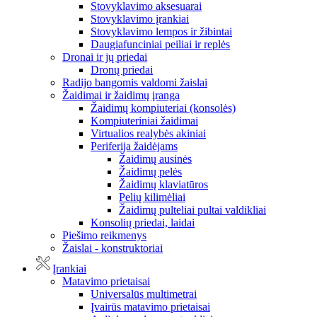
Stovyklavimo aksesuarai
Stovyklavimo įrankiai
Stovyklavimo lempos ir žibintai
Daugiafunciniai peiliai ir replės
Dronai ir jų priedai
Dronų priedai
Radijo bangomis valdomi žaislai
Žaidimai ir žaidimų įranga
Žaidimų kompiuteriai (konsolės)
Kompiuteriniai žaidimai
Virtualios realybės akiniai
Periferija žaidėjams
Žaidimų ausinės
Žaidimų pelės
Žaidimų klaviatūros
Pelių kilimėliai
Žaidimų pulteliai pultai valdikliai
Konsolių priedai, laidai
Piešimo reikmenys
Žaislai - konstruktoriai
Įrankiai
Matavimo prietaisai
Universalūs multimetrai
Įvairūs matavimo prietaisai