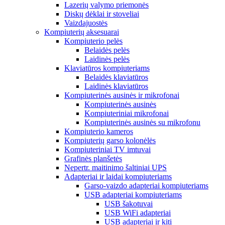
Lazerių valymo priemonės
Diskų dėklai ir stoveliai
Vaizdajuostės
Kompiuterių aksesuarai
Kompiuterio pelės
Belaidės pelės
Laidinės pelės
Klaviatūros kompiuteriams
Belaidės klaviatūros
Laidinės klaviatūros
Kompiuterinės ausinės ir mikrofonai
Kompiuterinės ausinės
Kompiuteriniai mikrofonai
Kompiuterinės ausinės su mikrofonu
Kompiuterio kameros
Kompiuterių garso kolonėlės
Kompiuteriniai TV imtuvai
Grafinės planšetės
Nepertr. maitinimo šaltiniai UPS
Adapteriai ir laidai kompiuteriams
Garso-vaizdo adapteriai kompiuteriams
USB adapteriai kompiuteriams
USB šakotuvai
USB WiFi adapteriai
USB adapteriai ir kiti