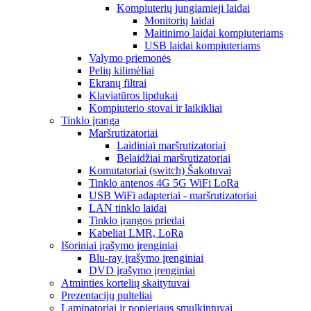
Kompiuterių jungiamieji laidai
Monitorių laidai
Maitinimo laidai kompiuteriams
USB laidai kompiuteriams
Valymo priemonės
Pelių kilimėliai
Ekranų filtrai
Klaviatūros lipdukai
Kompiuterio stovai ir laikikliai
Tinklo įranga
Maršrutizatoriai
Laidiniai maršrutizatoriai
Belaidžiai maršrutizatoriai
Komutatoriai (switch) Šakotuvai
Tinklo antenos 4G 5G WiFi LoRa
USB WiFi adapteriai - maršrutizatoriai
LAN tinklo laidai
Tinklo įrangos priedai
Kabeliai LMR, LoRa
Išoriniai įrašymo įrenginiai
Blu-ray įrašymo įrenginiai
DVD įrašymo įrenginiai
Atminties kortelių skaitytuvai
Prezentacijų pulteliai
Laminatoriai ir popieriaus smulkintuvai