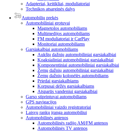
Adapteriai, keitikliai, moduliatoriai
Technikos atsarginės dalys
Automobilių prekės
Automobiliniai grotuvai
Magnetolos automobiliams
Multimedijos automobiliams
FM moduliatoriai ir CarPlay
Monitoriai automobiliams
Garsiakalbiai automobiliams
Aukštų dažnių automobiliniai garsiakalbiai
Koaksialiniai automobiliniai garsiakalbiai
Komponentiniai automobiliniai garsiakalbiai
Žemų dažnių automobiliniai garsiakalbiai
Žemų dažnių kolonėlės automobiliams
Priedai garsiakalbiams
Korpusai dėžės garsiakalbiams
Atsparūs vandeniui garsiakalbiai
Garso stiprintuvai automobiliams
GPS navigacijos
Automobiliniai vaizdo registratoriai
Laisvų rankų įranga automobiliui
Automobilinės antenos
Automobilinės radijo AM/FM antenos
Automobilinės TV antenos