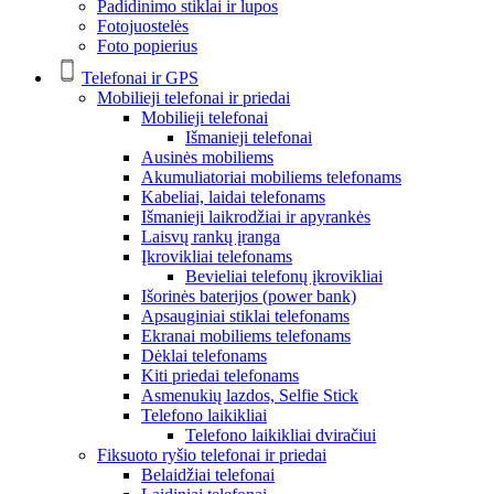
Padidinimo stiklai ir lupos
Fotojuostelės
Foto popierius
Telefonai ir GPS
Mobilieji telefonai ir priedai
Mobilieji telefonai
Išmanieji telefonai
Ausinės mobiliems
Akumuliatoriai mobiliems telefonams
Kabeliai, laidai telefonams
Išmanieji laikrodžiai ir apyrankės
Laisvų rankų įranga
Įkrovikliai telefonams
Bevieliai telefonų įkrovikliai
Išorinės baterijos (power bank)
Apsauginiai stiklai telefonams
Ekranai mobiliems telefonams
Dėklai telefonams
Kiti priedai telefonams
Asmenukių lazdos, Selfie Stick
Telefono laikikliai
Telefono laikikliai dviračiui
Fiksuoto ryšio telefonai ir priedai
Belaidžiai telefonai