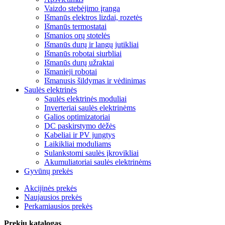
Vaizdo stebėjimo įranga
Išmanūs elektros lizdai, rozetės
Išmanūs termostatai
Išmanios orų stotelės
Išmanūs durų ir langų jutikliai
Išmanūs robotai siurbliai
Išmanūs durų užraktai
Išmanieji robotai
Išmanusis šildymas ir vėdinimas
Saulės elektrinės
Saulės elektrinės moduliai
Inverteriai saulės elektrinėms
Galios optimizatoriai
DC paskirstymo dėžės
Kabeliai ir PV jungtys
Laikikliai moduliams
Sulankstomi saulės įkrovikliai
Akumuliatoriai saulės elektrinėms
Gyvūnų prekės
Akcijinės prekės
Naujausios prekės
Perkamiausios prekės
Prekių katalogas