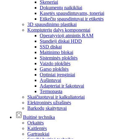
Skeneriai
Dokumentų naikikliai
Kasetės spausdintuvams, toneriai
Etikečių spausdintuvai ir etiketės
3D spausdinimo plastikai
Kompiuterių dalys komponentai
Operatyvioji atmintis RAM
Standieji diskai HDD
SSD diskai
Maitinimo blokai
Sisteminės plokštės
Vaizdo plokštės
Garso plokštės
Optiniai įrenginiai
Aušintuvai
Adapteriai ir šakotuvai
Termopasta
Skaičiuotuvai ir kalkuliatoriai
Elektroninės užrašinės
Barkodų skaitytuvai
Buitinė technika
Orkaitės
Kaitlentės
Gartraukiai