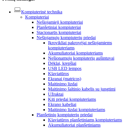
Kompiuterinė technika
Kompiuteriai
Nešiojamieji kompiuteriai
Planšetiniai kompiuteriai
Stacionarūs kompiuteriai
Nešiojamųjų kompiuterių priedai
Įkrovikliai pakrovėjai nešiojamiems
kompiuteriams
Akumuliatoriai kompiuteriams
Nešionamųjų kompiuterių aušintuvai
Dėklai, krepšiai
USB LED lempos
Klaviatūros
Ekranai (matricos)
Maitinimo lizdai
Maitinimo šaltinio kabelis su jungtimi
Užraktai
Kiti priedai kompiuteriams
Ekrano kabeliai
Maitinimo lizdai kompiuteriams
Planšetinių kompiuterių priedai
Klaviatūros planšetiniams kompiuteriams
Akumuliatoriai planšetiniams