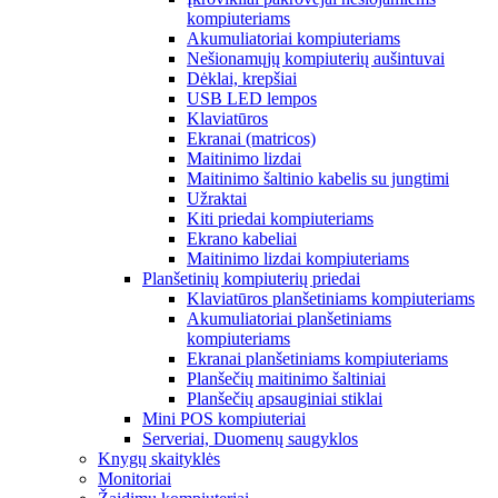
kompiuteriams
Akumuliatoriai kompiuteriams
Nešionamųjų kompiuterių aušintuvai
Dėklai, krepšiai
USB LED lempos
Klaviatūros
Ekranai (matricos)
Maitinimo lizdai
Maitinimo šaltinio kabelis su jungtimi
Užraktai
Kiti priedai kompiuteriams
Ekrano kabeliai
Maitinimo lizdai kompiuteriams
Planšetinių kompiuterių priedai
Klaviatūros planšetiniams kompiuteriams
Akumuliatoriai planšetiniams
kompiuteriams
Ekranai planšetiniams kompiuteriams
Planšečių maitinimo šaltiniai
Planšečių apsauginiai stiklai
Mini POS kompiuteriai
Serveriai, Duomenų saugyklos
Knygų skaityklės
Monitoriai