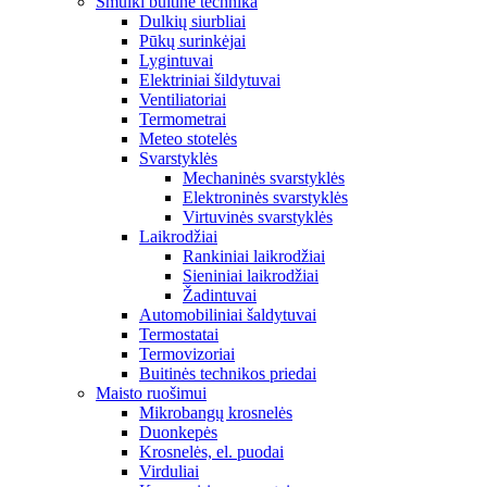
Smulki buitinė technika
Dulkių siurbliai
Pūkų surinkėjai
Lygintuvai
Elektriniai šildytuvai
Ventiliatoriai
Termometrai
Meteo stotelės
Svarstyklės
Mechaninės svarstyklės
Elektroninės svarstyklės
Virtuvinės svarstyklės
Laikrodžiai
Rankiniai laikrodžiai
Sieniniai laikrodžiai
Žadintuvai
Automobiliniai šaldytuvai
Termostatai
Termovizoriai
Buitinės technikos priedai
Maisto ruošimui
Mikrobangų krosnelės
Duonkepės
Krosnelės, el. puodai
Virduliai