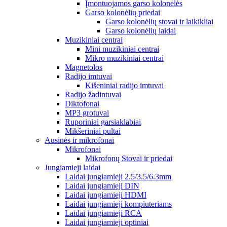
Įmontuojamos garso kolonėlės
Garso kolonėlių priedai
Garso kolonėlių stovai ir laikikliai
Garso kolonėlių laidai
Muzikiniai centrai
Mini muzikiniai centrai
Mikro muzikiniai centrai
Magnetolos
Radijo imtuvai
Kišeniniai radijo imtuvai
Radijo žadintuvai
Diktofonai
MP3 grotuvai
Ruporiniai garsiaklabiai
Mikšeriniai pultai
Ausinės ir mikrofonai
Mikrofonai
Mikrofonų Stovai ir priedai
Jungiamieji laidai
Laidai jungiamieji 2.5/3.5/6.3mm
Laidai jungiamieji DIN
Laidai jungiamieji HDMI
Laidai jungiamieji kompiuteriams
Laidai jungiamieji RCA
Laidai jungiamieji optiniai