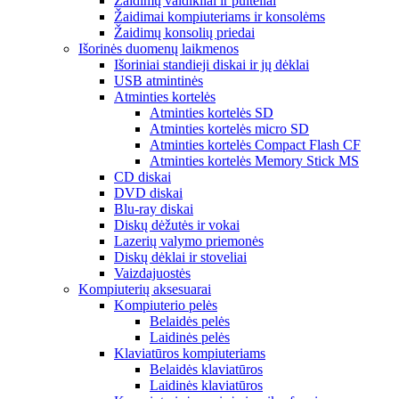
Žaidimų valdikliai ir pulteliai
Žaidimai kompiuteriams ir konsolėms
Žaidimų konsolių priedai
Išorinės duomenų laikmenos
Išoriniai standieji diskai ir jų dėklai
USB atmintinės
Atminties kortelės
Atminties kortelės SD
Atminties kortelės micro SD
Atminties kortelės Compact Flash CF
Atminties kortelės Memory Stick MS
CD diskai
DVD diskai
Blu-ray diskai
Diskų dėžutės ir vokai
Lazerių valymo priemonės
Diskų dėklai ir stoveliai
Vaizdajuostės
Kompiuterių aksesuarai
Kompiuterio pelės
Belaidės pelės
Laidinės pelės
Klaviatūros kompiuteriams
Belaidės klaviatūros
Laidinės klaviatūros