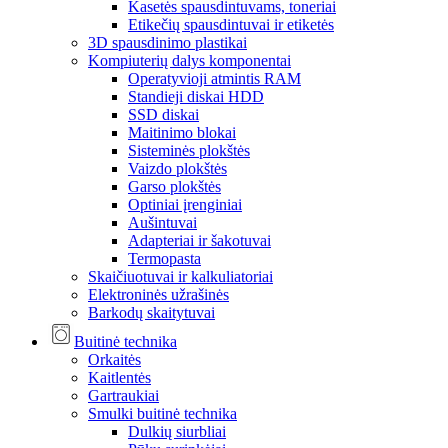
Kasetės spausdintuvams, toneriai
Etikečių spausdintuvai ir etiketės
3D spausdinimo plastikai
Kompiuterių dalys komponentai
Operatyvioji atmintis RAM
Standieji diskai HDD
SSD diskai
Maitinimo blokai
Sisteminės plokštės
Vaizdo plokštės
Garso plokštės
Optiniai įrenginiai
Aušintuvai
Adapteriai ir šakotuvai
Termopasta
Skaičiuotuvai ir kalkuliatoriai
Elektroninės užrašinės
Barkodų skaitytuvai
Buitinė technika
Orkaitės
Kaitlentės
Gartraukiai
Smulki buitinė technika
Dulkių siurbliai