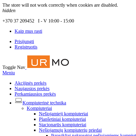
The store will not work correctly when cookies are disabled.
hidden
+370 37 209452 I - V 10:00 - 15:00
Kaip mus rasti
Prisijungti
Registruotis
Toggle Nav
Meniu
Akcijinės prekės
Naujausios prekės
Perkamiausios prekės
Kompiuterinė technika
Kompiuteriai
Nešiojamieji kompiuteriai
Planšetiniai kompiuteriai
Stacionarūs kompiuteriai
Nešiojamųjų kompiuterių priedai
Įkrovikliai pakrovėjai nešiojamiems kompiu