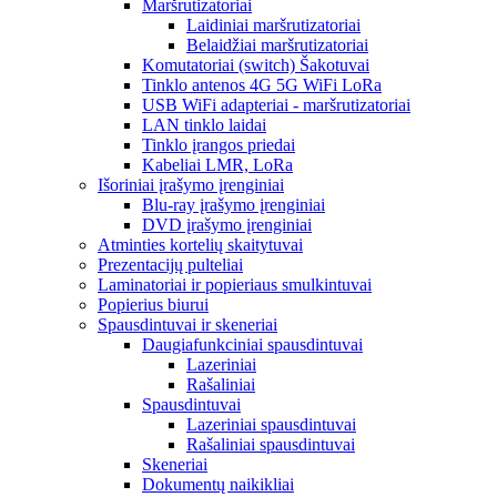
Maršrutizatoriai
Laidiniai maršrutizatoriai
Belaidžiai maršrutizatoriai
Komutatoriai (switch) Šakotuvai
Tinklo antenos 4G 5G WiFi LoRa
USB WiFi adapteriai - maršrutizatoriai
LAN tinklo laidai
Tinklo įrangos priedai
Kabeliai LMR, LoRa
Išoriniai įrašymo įrenginiai
Blu-ray įrašymo įrenginiai
DVD įrašymo įrenginiai
Atminties kortelių skaitytuvai
Prezentacijų pulteliai
Laminatoriai ir popieriaus smulkintuvai
Popierius biurui
Spausdintuvai ir skeneriai
Daugiafunkciniai spausdintuvai
Lazeriniai
Rašaliniai
Spausdintuvai
Lazeriniai spausdintuvai
Rašaliniai spausdintuvai
Skeneriai
Dokumentų naikikliai