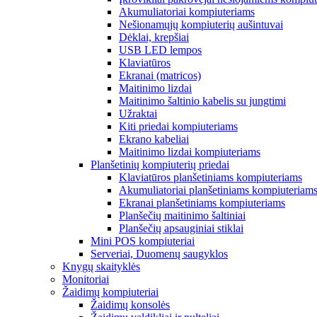
Akumuliatoriai kompiuteriams
Nešionamųjų kompiuterių aušintuvai
Dėklai, krepšiai
USB LED lempos
Klaviatūros
Ekranai (matricos)
Maitinimo lizdai
Maitinimo šaltinio kabelis su jungtimi
Užraktai
Kiti priedai kompiuteriams
Ekrano kabeliai
Maitinimo lizdai kompiuteriams
Planšetinių kompiuterių priedai
Klaviatūros planšetiniams kompiuteriams
Akumuliatoriai planšetiniams kompiuteriam
Ekranai planšetiniams kompiuteriams
Planšečių maitinimo šaltiniai
Planšečių apsauginiai stiklai
Mini POS kompiuteriai
Serveriai, Duomenų saugyklos
Knygų skaityklės
Monitoriai
Žaidimų kompiuteriai
Žaidimų konsolės