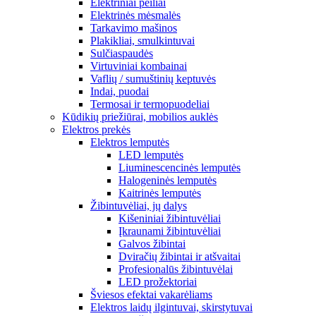
Elektriniai peiliai
Elektrinės mėsmalės
Tarkavimo mašinos
Plakikliai, smulkintuvai
Sulčiaspaudės
Virtuviniai kombainai
Vaflių / sumuštinių keptuvės
Indai, puodai
Termosai ir termopuodeliai
Kūdikių priežiūrai, mobilios auklės
Elektros prekės
Elektros lemputės
LED lemputės
Liuminescencinės lemputės
Halogeninės lemputės
Kaitrinės lemputės
Žibintuvėliai, jų dalys
Kišeniniai žibintuvėliai
Įkraunami žibintuvėliai
Galvos žibintai
Dviračių žibintai ir atšvaitai
Profesionalūs žibintuvėlai
LED prožektoriai
Šviesos efektai vakarėliams
Elektros laidų ilgintuvai, skirstytuvai