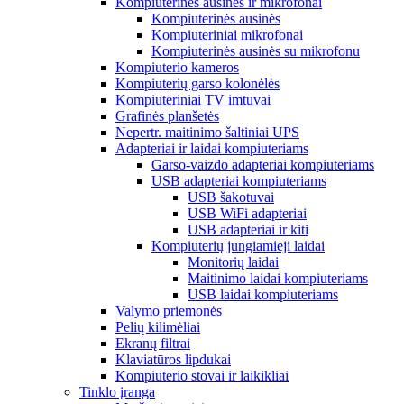
Kompiuterinės ausinės ir mikrofonai
Kompiuterinės ausinės
Kompiuteriniai mikrofonai
Kompiuterinės ausinės su mikrofonu
Kompiuterio kameros
Kompiuterių garso kolonėlės
Kompiuteriniai TV imtuvai
Grafinės planšetės
Nepertr. maitinimo šaltiniai UPS
Adapteriai ir laidai kompiuteriams
Garso-vaizdo adapteriai kompiuteriams
USB adapteriai kompiuteriams
USB šakotuvai
USB WiFi adapteriai
USB adapteriai ir kiti
Kompiuterių jungiamieji laidai
Monitorių laidai
Maitinimo laidai kompiuteriams
USB laidai kompiuteriams
Valymo priemonės
Pelių kilimėliai
Ekranų filtrai
Klaviatūros lipdukai
Kompiuterio stovai ir laikikliai
Tinklo įranga