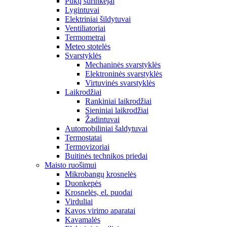
Pūkų surinkėjai
Lygintuvai
Elektriniai šildytuvai
Ventiliatoriai
Termometrai
Meteo stotelės
Svarstyklės
Mechaninės svarstyklės
Elektroninės svarstyklės
Virtuvinės svarstyklės
Laikrodžiai
Rankiniai laikrodžiai
Sieniniai laikrodžiai
Žadintuvai
Automobiliniai šaldytuvai
Termostatai
Termovizoriai
Buitinės technikos priedai
Maisto ruošimui
Mikrobangų krosnelės
Duonkepės
Krosnelės, el. puodai
Virduliai
Kavos virimo aparatai
Kavamalės