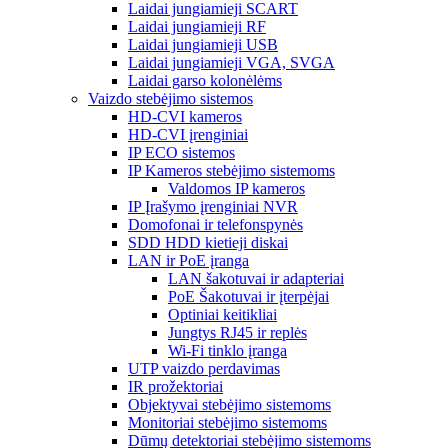
Laidai jungiamieji SCART
Laidai jungiamieji RF
Laidai jungiamieji USB
Laidai jungiamieji VGA, SVGA
Laidai garso kolonėlėms
Vaizdo stebėjimo sistemos
HD-CVI kameros
HD-CVI įrenginiai
IP ECO sistemos
IP Kameros stebėjimo sistemoms
Valdomos IP kameros
IP Įrašymo įrenginiai NVR
Domofonai ir telefonspynės
SDD HDD kietieji diskai
LAN ir PoE įranga
LAN šakotuvai ir adapteriai
PoE Šakotuvai ir įterpėjai
Optiniai keitikliai
Jungtys RJ45 ir replės
Wi-Fi tinklo įranga
UTP vaizdo perdavimas
IR prožektoriai
Objektyvai stebėjimo sistemoms
Monitoriai stebėjimo sistemoms
Dūmų detektoriai stebėjimo sistemoms