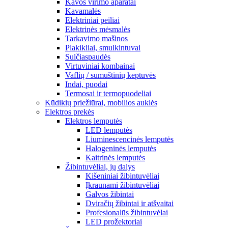
Kavos virimo aparatai
Kavamalės
Elektriniai peiliai
Elektrinės mėsmalės
Tarkavimo mašinos
Plakikliai, smulkintuvai
Sulčiaspaudės
Virtuviniai kombainai
Vaflių / sumuštinių keptuvės
Indai, puodai
Termosai ir termopuodeliai
Kūdikių priežiūrai, mobilios auklės
Elektros prekės
Elektros lemputės
LED lemputės
Liuminescencinės lemputės
Halogeninės lemputės
Kaitrinės lemputės
Žibintuvėliai, jų dalys
Kišeniniai žibintuvėliai
Įkraunami žibintuvėliai
Galvos žibintai
Dviračių žibintai ir atšvaitai
Profesionalūs žibintuvėlai
LED prožektoriai