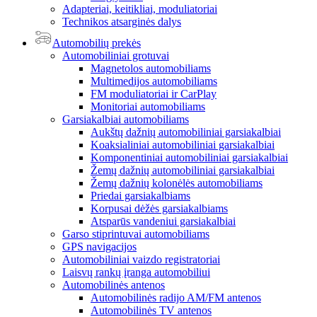
Adapteriai, keitikliai, moduliatoriai
Technikos atsarginės dalys
Automobilių prekės
Automobiliniai grotuvai
Magnetolos automobiliams
Multimedijos automobiliams
FM moduliatoriai ir CarPlay
Monitoriai automobiliams
Garsiakalbiai automobiliams
Aukštų dažnių automobiliniai garsiakalbiai
Koaksialiniai automobiliniai garsiakalbiai
Komponentiniai automobiliniai garsiakalbiai
Žemų dažnių automobiliniai garsiakalbiai
Žemų dažnių kolonėlės automobiliams
Priedai garsiakalbiams
Korpusai dėžės garsiakalbiams
Atsparūs vandeniui garsiakalbiai
Garso stiprintuvai automobiliams
GPS navigacijos
Automobiliniai vaizdo registratoriai
Laisvų rankų įranga automobiliui
Automobilinės antenos
Automobilinės radijo AM/FM antenos
Automobilinės TV antenos