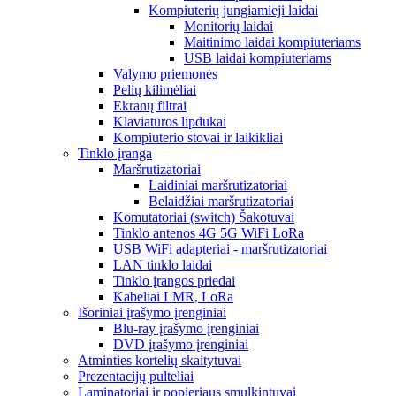
Kompiuterių jungiamieji laidai
Monitorių laidai
Maitinimo laidai kompiuteriams
USB laidai kompiuteriams
Valymo priemonės
Pelių kilimėliai
Ekranų filtrai
Klaviatūros lipdukai
Kompiuterio stovai ir laikikliai
Tinklo įranga
Maršrutizatoriai
Laidiniai maršrutizatoriai
Belaidžiai maršrutizatoriai
Komutatoriai (switch) Šakotuvai
Tinklo antenos 4G 5G WiFi LoRa
USB WiFi adapteriai - maršrutizatoriai
LAN tinklo laidai
Tinklo įrangos priedai
Kabeliai LMR, LoRa
Išoriniai įrašymo įrenginiai
Blu-ray įrašymo įrenginiai
DVD įrašymo įrenginiai
Atminties kortelių skaitytuvai
Prezentacijų pulteliai
Laminatoriai ir popieriaus smulkintuvai