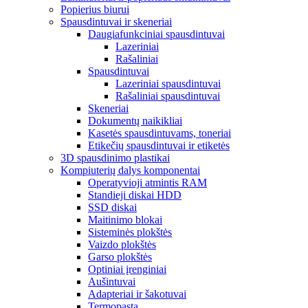
Popierius biurui
Spausdintuvai ir skeneriai
Daugiafunkciniai spausdintuvai
Lazeriniai
Rašaliniai
Spausdintuvai
Lazeriniai spausdintuvai
Rašaliniai spausdintuvai
Skeneriai
Dokumentų naikikliai
Kasetės spausdintuvams, toneriai
Etikečių spausdintuvai ir etiketės
3D spausdinimo plastikai
Kompiuterių dalys komponentai
Operatyvioji atmintis RAM
Standieji diskai HDD
SSD diskai
Maitinimo blokai
Sisteminės plokštės
Vaizdo plokštės
Garso plokštės
Optiniai įrenginiai
Aušintuvai
Adapteriai ir šakotuvai
Termopasta