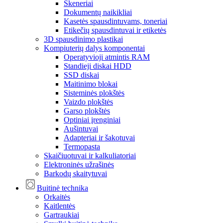
Skeneriai
Dokumentų naikikliai
Kasetės spausdintuvams, toneriai
Etikečių spausdintuvai ir etiketės
3D spausdinimo plastikai
Kompiuterių dalys komponentai
Operatyvioji atmintis RAM
Standieji diskai HDD
SSD diskai
Maitinimo blokai
Sisteminės plokštės
Vaizdo plokštės
Garso plokštės
Optiniai įrenginiai
Aušintuvai
Adapteriai ir šakotuvai
Termopasta
Skaičiuotuvai ir kalkuliatoriai
Elektroninės užrašinės
Barkodų skaitytuvai
Buitinė technika
Orkaitės
Kaitlentės
Gartraukiai