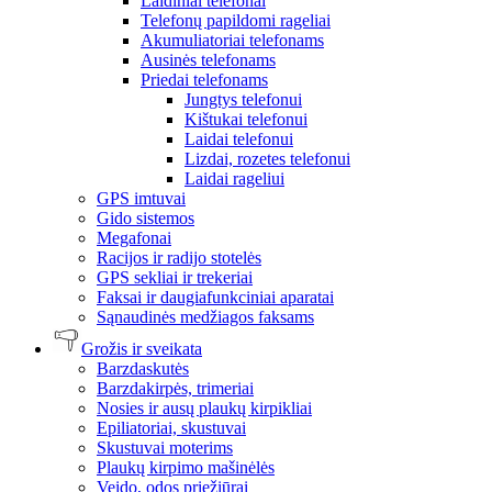
Laidiniai telefonai
Telefonų papildomi rageliai
Akumuliatoriai telefonams
Ausinės telefonams
Priedai telefonams
Jungtys telefonui
Kištukai telefonui
Laidai telefonui
Lizdai, rozetes telefonui
Laidai rageliui
GPS imtuvai
Gido sistemos
Megafonai
Racijos ir radijo stotelės
GPS sekliai ir trekeriai
Faksai ir daugiafunkciniai aparatai
Sąnaudinės medžiagos faksams
Grožis ir sveikata
Barzdaskutės
Barzdakirpės, trimeriai
Nosies ir ausų plaukų kirpikliai
Epiliatoriai, skustuvai
Skustuvai moterims
Plaukų kirpimo mašinėlės
Veido, odos priežiūrai