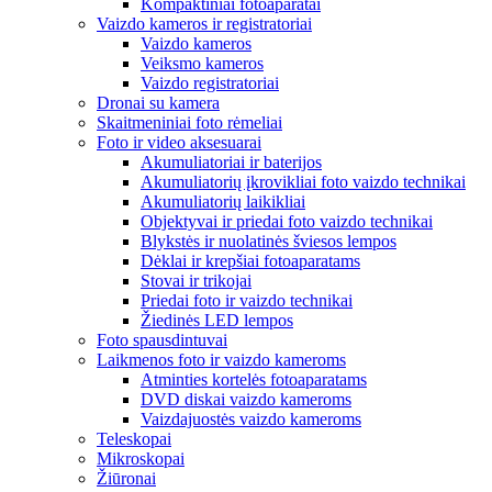
Kompaktiniai fotoaparatai
Vaizdo kameros ir registratoriai
Vaizdo kameros
Veiksmo kameros
Vaizdo registratoriai
Dronai su kamera
Skaitmeniniai foto rėmeliai
Foto ir video aksesuarai
Akumuliatoriai ir baterijos
Akumuliatorių įkrovikliai foto vaizdo technikai
Akumuliatorių laikikliai
Objektyvai ir priedai foto vaizdo technikai
Blykstės ir nuolatinės šviesos lempos
Dėklai ir krepšiai fotoaparatams
Stovai ir trikojai
Priedai foto ir vaizdo technikai
Žiedinės LED lempos
Foto spausdintuvai
Laikmenos foto ir vaizdo kameroms
Atminties kortelės fotoaparatams
DVD diskai vaizdo kameroms
Vaizdajuostės vaizdo kameroms
Teleskopai
Mikroskopai
Žiūronai