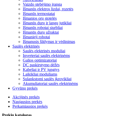
Vaizdo stebėjimo įranga
Išmanūs elektros lizdai, rozetės
Išmanūs termostatai
Išmanios orų stotelės
Išmanūs durų ir langų jutikliai
Išmanūs robotai siurbliai
Išmanūs durų užraktai
Išmanieji robotai
Išmanusis šildymas ir vėdinimas
Saulės elektrinės
Saulės elektrinės moduliai
Inverteriai saulės elektrinėms
Galios optimizatoriai
DC paskirstymo dėžės
Kabeliai ir PV jungtys
Laikikliai moduliams
Sulankstomi saulės įkrovikliai
Akumuliatoriai saulės elektrinėms
Gyvūnų prekės
Akcijinės prekės
Naujausios prekės
Perkamiausios prekės
Prekių katalogas