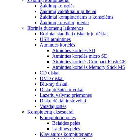
Žaidimų kompiuteriai
Žaidimų konsolės
Žaidimų valdikliai ir pulteliai
Žaidimai kompiuteriams ir konsolėms
Žaidimų konsolių priedai
Išorinės duomenų laikmenos
Išoriniai standieji diskai ir jų dėklai
USB atmintinės
Atminties kortelės
Atminties kortelės SD
Atminties kortelės micro SD
Atminties kortelės Compact Flash CF
Atminties kortelės Memory Stick MS
CD diskai
DVD diskai
Blu-ray diskai
Diskų dėžutės ir vokai
Lazerių valymo priemonės
Diskų dėklai ir stoveliai
Vaizdajuostės
Kompiuterių aksesuarai
Kompiuterio pelės
Belaidės pelės
Laidinės pelės
Klaviatūros kompiuteriams