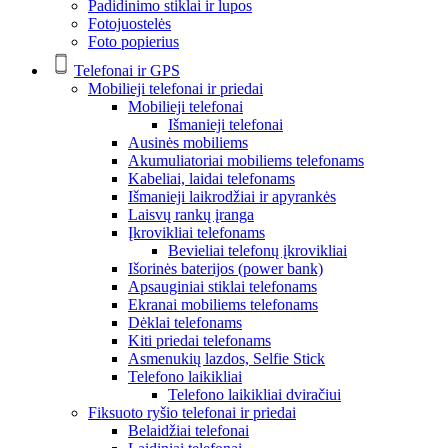
Padidinimo stiklai ir lupos
Fotojuostelės
Foto popierius
Telefonai ir GPS
Mobilieji telefonai ir priedai
Mobilieji telefonai
Išmanieji telefonai
Ausinės mobiliems
Akumuliatoriai mobiliems telefonams
Kabeliai, laidai telefonams
Išmanieji laikrodžiai ir apyrankės
Laisvų rankų įranga
Įkrovikliai telefonams
Bevieliai telefonų įkrovikliai
Išorinės baterijos (power bank)
Apsauginiai stiklai telefonams
Ekranai mobiliems telefonams
Dėklai telefonams
Kiti priedai telefonams
Asmenukių lazdos, Selfie Stick
Telefono laikikliai
Telefono laikikliai dviračiui
Fiksuoto ryšio telefonai ir priedai
Belaidžiai telefonai