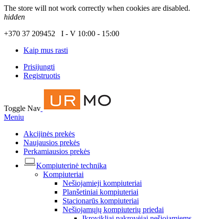
The store will not work correctly when cookies are disabled.
hidden
+370 37 209452 I - V 10:00 - 15:00
Kaip mus rasti
Prisijungti
Registruotis
Toggle Nav
Meniu
Akcijinės prekės
Naujausios prekės
Perkamiausios prekės
Kompiuterinė technika
Kompiuteriai
Nešiojamieji kompiuteriai
Planšetiniai kompiuteriai
Stacionarūs kompiuteriai
Nešiojamųjų kompiuterių priedai
Įkrovikliai pakrovėjai nešiojamiems