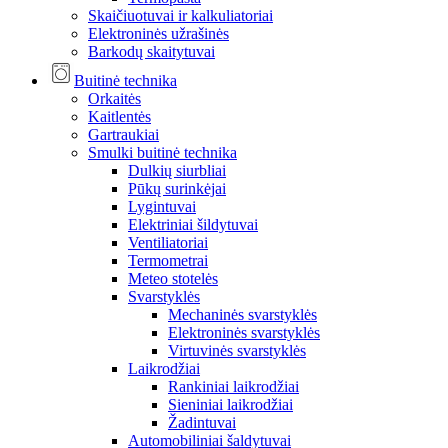
Skaičiuotuvai ir kalkuliatoriai
Elektroninės užrašinės
Barkodų skaitytuvai
Buitinė technika
Orkaitės
Kaitlentės
Gartraukiai
Smulki buitinė technika
Dulkių siurbliai
Pūkų surinkėjai
Lygintuvai
Elektriniai šildytuvai
Ventiliatoriai
Termometrai
Meteo stotelės
Svarstyklės
Mechaninės svarstyklės
Elektroninės svarstyklės
Virtuvinės svarstyklės
Laikrodžiai
Rankiniai laikrodžiai
Sieniniai laikrodžiai
Žadintuvai
Automobiliniai šaldytuvai