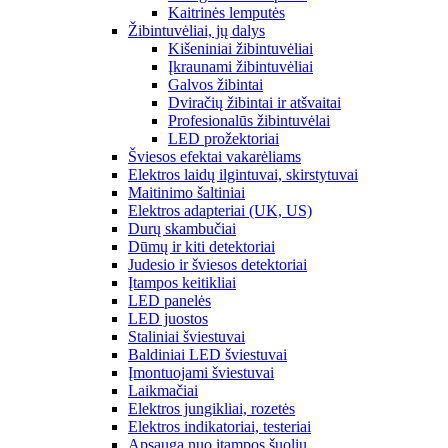
Kaitrinės lemputės
Žibintuvėliai, jų dalys
Kišeniniai žibintuvėliai
Įkraunami žibintuvėliai
Galvos žibintai
Dviračių žibintai ir atšvaitai
Profesionalūs žibintuvėlai
LED prožektoriai
Šviesos efektai vakarėliams
Elektros laidų ilgintuvai, skirstytuvai
Maitinimo šaltiniai
Elektros adapteriai (UK, US)
Durų skambučiai
Dūmų ir kiti detektoriai
Judesio ir šviesos detektoriai
Įtampos keitikliai
LED panelės
LED juostos
Staliniai šviestuvai
Baldiniai LED šviestuvai
Įmontuojami šviestuvai
Laikmačiai
Elektros jungikliai, rozetės
Elektros indikatoriai, testeriai
Apsauga nuo įtampos šuolių