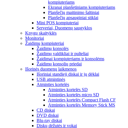
kompiuteriams
Ekranai planšetiniams kompiuteriams
Planšečių maitinimo šaltiniai
Planšečių apsauginiai stiklai
Mini POS kompiuteriai
Serveriai, Duomenų saugyklos
Knygų skaityklės
Monitoriai
Žaidimų kompiuteriai
Žaidimų konsolės
Žaidimų valdikliai ir pulteliai
Žaidimai kompiuteriams ir konsolėms
Žaidimų konsolių priedai
Išorinės duomenų laikmenos
Išoriniai standieji diskai ir jų dėklai
USB atmintinės
Atminties kortelės
Atminties kortelės SD
Atminties kortelės micro SD
Atminties kortelės Compact Flash CF
Atminties kortelės Memory Stick MS
CD diskai
DVD diskai
Blu-ray diskai
Diskų dėžutės ir vokai