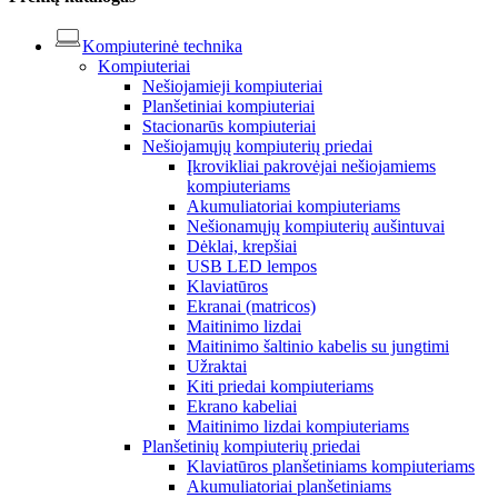
Kompiuterinė technika
Kompiuteriai
Nešiojamieji kompiuteriai
Planšetiniai kompiuteriai
Stacionarūs kompiuteriai
Nešiojamųjų kompiuterių priedai
Įkrovikliai pakrovėjai nešiojamiems
kompiuteriams
Akumuliatoriai kompiuteriams
Nešionamųjų kompiuterių aušintuvai
Dėklai, krepšiai
USB LED lempos
Klaviatūros
Ekranai (matricos)
Maitinimo lizdai
Maitinimo šaltinio kabelis su jungtimi
Užraktai
Kiti priedai kompiuteriams
Ekrano kabeliai
Maitinimo lizdai kompiuteriams
Planšetinių kompiuterių priedai
Klaviatūros planšetiniams kompiuteriams
Akumuliatoriai planšetiniams