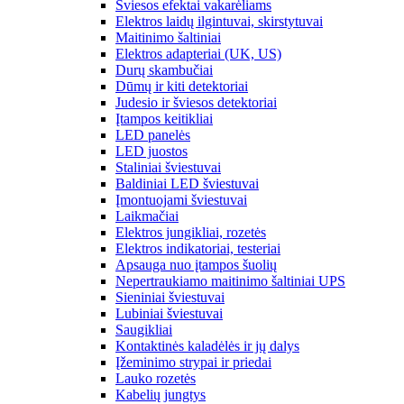
Šviesos efektai vakarėliams
Elektros laidų ilgintuvai, skirstytuvai
Maitinimo šaltiniai
Elektros adapteriai (UK, US)
Durų skambučiai
Dūmų ir kiti detektoriai
Judesio ir šviesos detektoriai
Įtampos keitikliai
LED panelės
LED juostos
Staliniai šviestuvai
Baldiniai LED šviestuvai
Įmontuojami šviestuvai
Laikmačiai
Elektros jungikliai, rozetės
Elektros indikatoriai, testeriai
Apsauga nuo įtampos šuolių
Nepertraukiamo maitinimo šaltiniai UPS
Sieniniai šviestuvai
Lubiniai šviestuvai
Saugikliai
Kontaktinės kaladėlės ir jų dalys
Įžeminimo strypai ir priedai
Lauko rozetės
Kabelių jungtys