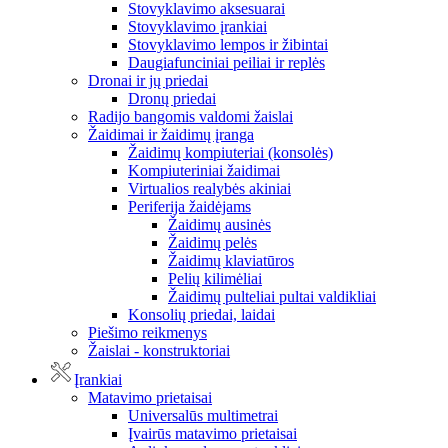
Stovyklavimo aksesuarai
Stovyklavimo įrankiai
Stovyklavimo lempos ir žibintai
Daugiafunciniai peiliai ir replės
Dronai ir jų priedai
Dronų priedai
Radijo bangomis valdomi žaislai
Žaidimai ir žaidimų įranga
Žaidimų kompiuteriai (konsolės)
Kompiuteriniai žaidimai
Virtualios realybės akiniai
Periferija žaidėjams
Žaidimų ausinės
Žaidimų pelės
Žaidimų klaviatūros
Pelių kilimėliai
Žaidimų pulteliai pultai valdikliai
Konsolių priedai, laidai
Piešimo reikmenys
Žaislai - konstruktoriai
Įrankiai
Matavimo prietaisai
Universalūs multimetrai
Įvairūs matavimo prietaisai