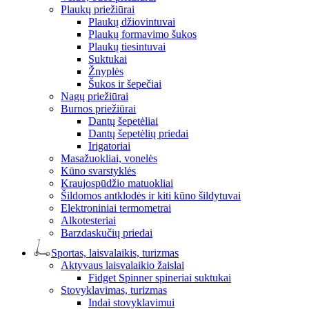
Plaukų priežiūrai
Plaukų džiovintuvai
Plaukų formavimo šukos
Plaukų tiesintuvai
Suktukai
Žnyplės
Šukos ir šepečiai
Nagų priežiūrai
Burnos priežiūrai
Dantų šepetėliai
Dantų šepetėlių priedai
Irigatoriai
Masažuokliai, vonelės
Kūno svarstyklės
Kraujospūdžio matuokliai
Šildomos antklodės ir kiti kūno šildytuvai
Elektroniniai termometrai
Alkotesteriai
Barzdaskučių priedai
Sportas, laisvalaikis, turizmas
Aktyvaus laisvalaikio žaislai
Fidget Spinner spineriai suktukai
Stovyklavimas, turizmas
Indai stovyklavimui