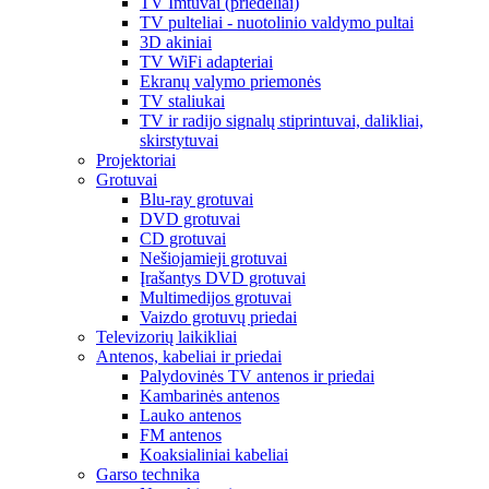
TV Imtuvai (priedėliai)
TV pulteliai - nuotolinio valdymo pultai
3D akiniai
TV WiFi adapteriai
Ekranų valymo priemonės
TV staliukai
TV ir radijo signalų stiprintuvai, dalikliai,
skirstytuvai
Projektoriai
Grotuvai
Blu-ray grotuvai
DVD grotuvai
CD grotuvai
Nešiojamieji grotuvai
Įrašantys DVD grotuvai
Multimedijos grotuvai
Vaizdo grotuvų priedai
Televizorių laikikliai
Antenos, kabeliai ir priedai
Palydovinės TV antenos ir priedai
Kambarinės antenos
Lauko antenos
FM antenos
Koaksialiniai kabeliai
Garso technika