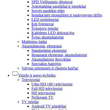
SPD Viršįtampių ribotuvai
Automatiniai saugikliai ir jungikliai
Srovės nuotėkio rėlės
Instaliacinės montažinės ir paskyrstymo dėžės
LED prožektoriai
Kiti šviestuvai
Šviestuvų priedai
Kalėdinės LED dekoracijos
Švino akumuliatoriai
Maitinimo laidai
Akumuliatoriai, elementai
Standartiniai elementai
Įkraunami elementai, akumuliatoriai
Akumuliatorių įkrovikliai
Specialios baterijos
Valymo priemonės ir chemija buičiai
Vaizdo ir garso technika
Televizoriai
Ultra HD (4K) televizoriai
Full HD televizoriai
HD televizoriai
Nešiojami TV
TV priedai
Android TV priedėliai