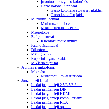
Įmontuojamos garso kolonėlės
Garso kolonėlių priedai
Garso kolonėlių stovai ir laikikliai
Garso kolonėlių laidai
Muzikiniai centrai
Mini muzikiniai centrai
Mikro muzikiniai centrai
Magnetolos
Radijo imtuvai
Kišeniniai radijo imtuvai
Radijo žadintuvai
Diktofonai
MP3 grotuvai
Ruporiniai garsiaklabiai
Mikšeriniai pultai
Ausinės ir mikrofonai
Mikrofonai
Mikrofonų Stovai ir priedai
Jungiamieji laidai
Laidai jungiamieji 2.5/3.5/6.3mm
Laidai jungiamieji DIN
Laidai jungiamieji HDMI
Laidai jungiamieji kompiuteriams
Laidai jungiamieji RCA
Laidai jungiamieji optiniai