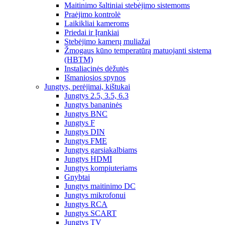
Maitinimo šaltiniai stebėjimo sistemoms
Praėjimo kontrolė
Laikikliai kameroms
Priedai ir Įrankiai
Stebėjimo kamerų muliažai
Žmogaus kūno temperatūrą matuojanti sistema
(HBTM)
Instaliacinės dėžutės
Išmaniosios spynos
Jungtys, perėjimai, kištukai
Jungtys 2.5, 3.5, 6.3
Jungtys bananinės
Jungtys BNC
Jungtys F
Jungtys DIN
Jungtys FME
Jungtys garsiakalbiams
Jungtys HDMI
Jungtys kompiuteriams
Gnybtai
Jungtys maitinimo DC
Jungtys mikrofonui
Jungtys RCA
Jungtys SCART
Jungtys TV