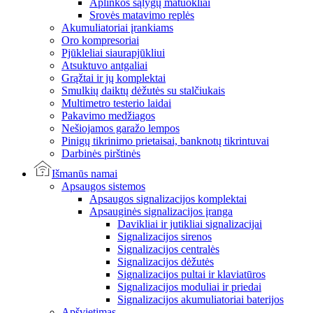
Aplinkos sąlygų matuokliai
Srovės matavimo replės
Akumuliatoriai įrankiams
Oro kompresoriai
Pjūkleliai siaurapjūkliui
Atsuktuvo antgaliai
Grąžtai ir jų komplektai
Smulkių daiktų dėžutės su stalčiukais
Multimetro testerio laidai
Pakavimo medžiagos
Nešiojamos garažo lempos
Pinigų tikrinimo prietaisai, banknotų tikrintuvai
Darbinės pirštinės
Išmanūs namai
Apsaugos sistemos
Apsaugos signalizacijos komplektai
Apsauginės signalizacijos įranga
Davikliai ir jutikliai signalizacijai
Signalizacijos sirenos
Signalizacijos centralės
Signalizacijos dėžutės
Signalizacijos pultai ir klaviatūros
Signalizacijos moduliai ir priedai
Signalizacijos akumuliatoriai baterijos
Apšvietimas