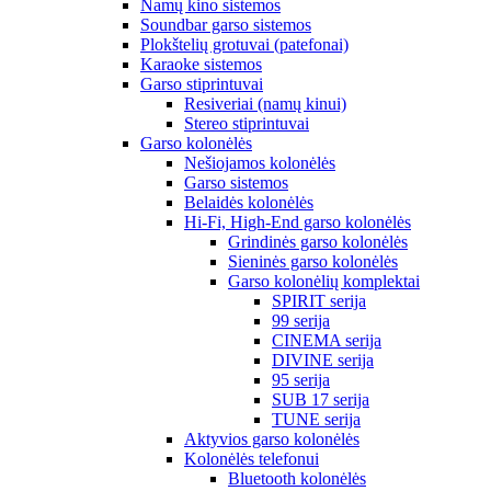
Namų kino sistemos
Soundbar garso sistemos
Plokštelių grotuvai (patefonai)
Karaoke sistemos
Garso stiprintuvai
Resiveriai (namų kinui)
Stereo stiprintuvai
Garso kolonėlės
Nešiojamos kolonėlės
Garso sistemos
Belaidės kolonėlės
Hi-Fi, High-End garso kolonėlės
Grindinės garso kolonėlės
Sieninės garso kolonėlės
Garso kolonėlių komplektai
SPIRIT serija
99 serija
CINEMA serija
DIVINE serija
95 serija
SUB 17 serija
TUNE serija
Aktyvios garso kolonėlės
Kolonėlės telefonui
Bluetooth kolonėlės