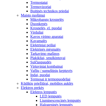
Termostatai
Termovizoriai
Buitinės technikos priedai
Maisto ruošimui
Mikrobangų krosnelės
Duonkepės
Krosnelės, el. puodai
Virduliai
Kavos virimo aparatai
Kavamalės
Elektriniai peiliai
Elektrinės mėsmalės
Tarkavimo mašinos
Plakikliai, smulkintuvai
Sulčiaspaudės
Virtuviniai kombainai
Vaflių / sumuštinių keptuvės
Indai, puodai
Termosai ir termopuodeliai
Kūdikių priežiūrai, mobilios auklės
Elektros prekės
Elektros lemputės
LED lemputės
Liuminescencinės lemputės
Halogeninės lemputės