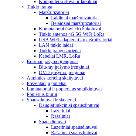
Kompiuterio stovai ir laikikliai
Tinklo įranga
Maršrutizatoriai
Laidiniai maršrutizatoriai
Belaidžiai maršrutizatoriai
Komutatoriai (switch) Šakotuvai
Tinklo antenos 4G 5G WiFi LoRa
USB WiFi adapteriai - maršrutizatoriai
LAN tinklo laidai
Tinklo įrangos priedai
Kabeliai LMR, LoRa
Išoriniai įrašymo įrenginiai
Blu-ray įrašymo įrenginiai
DVD įrašymo įrenginiai
Atminties kortelių skaitytuvai
Prezentacijų pulteliai
Laminatoriai ir popieriaus smulkintuvai
Popierius biurui
Spausdintuvai ir skeneriai
Daugiafunkciniai spausdintuvai
Lazeriniai
Rašaliniai
Spausdintuvai
Lazeriniai spausdintuvai
Rašaliniai spausdintuvai