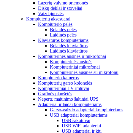
Lazerių valymo priemonės
Diskų dėklai ir stoveliai
Vaizdajuostės
Kompiuterių aksesuarai
Kompiuterio pelės
Belaidės pelės
Laidinės pelės
Klaviatūros kompiuteriams
Belaidės klaviatūros
Laidinės klaviatūros
Kompiuterinės ausinės ir mikrofonai
Kompiuterinės ausinės
Kompiuteriniai mikrofonai
Kompiuterinės ausinės su mikrofonu
Kompiuterio kameros
Kompiuterių garso kolonėlės
Kompiuteriniai TV imtuvai
Grafinės planšetės
Nepertr. maitinimo šaltiniai UPS
Adapteriai ir laidai kompiuteriams
Garso-vaizdo adapteriai kompiuteriams
USB adapteriai kompiuteriams
USB šakotuvai
USB WiFi adapteriai
USB adapteriai ir kiti