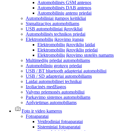
Automobilinės GSM antenos
Automobilinės DAB antenos
Automobilinių antenų priedai
Automobiliniai įtampos keitikliai
Signalizacijos automobiliams
USB automobiliniai įkrovikliai
Automobilinės technikos priedai
Elektromobilių įkrovimo įranga
Elektromobilių įkroviklių laidai
Elektromobilių įkroviklių priedai
Elektromobilių įkrovimo stotelės namams
Multimedijų priedai automobiliams
Automobilinių grotuvų priedai
USB / BT bluetooth adapteriai automobiliui
USB / SD adapteriai automobiliams
Laidai automobilinei technikai
Izoliacinės medžiagos
Valymo priemonės automobiliui
Parkavimo sistemos automobiliams
Apšvietimas automobiliams
Foto ir video kameros
Fotoaparatai
Veidrodiniai fotoaparatai
Sisteminiai fotoaparatai