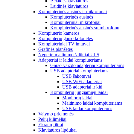
Belaidės klaviatūros
Laidinės klaviatūros
Kompiuterinės ausinės ir mikrofonai
Kompiuterinės ausinės
Kompiuteriniai mikrofonai
Kompiuterinės ausinės su mikrofonu
Kompiuterio kameros
Kompiuterių garso kolonėlės
Kompiuteriniai TV imtuvai
Grafinės planšetės
Nepertr. maitinimo šaltiniai UPS
Adapteriai ir laidai kompiuteriams
Garso-vaizdo adapteriai kompiuteriams
USB adapteriai kompiuteriams
USB šakotuvai
USB WiFi adapteriai
USB adapteriai ir kiti
Kompiuterių jungiamieji laidai
Monitorių laidai
Maitinimo laidai kompiuteriams
USB laidai kompiuteriams
Valymo priemonės
Pelių kilimėliai
Ekranų filtrai
Klaviatūros lipdukai