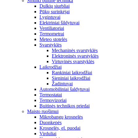
Smulki buitinė technika
Dulkių siurbliai
Pūkų surinkėjai
Lygintuvai
Elektriniai šildytuvai
Ventiliatoriai
Termometrai
Meteo stotelės
Svarstyklės
Mechaninės svarstyklės
Elektroninės svarstyklės
Virtuvinės svarstyklės
Laikrodžiai
Rankiniai laikrodžiai
Sieniniai laikrodžiai
Žadintuvai
Automobiliniai šaldytuvai
Termostatai
Termovizoriai
Buitinės technikos priedai
Maisto ruošimui
Mikrobangų krosnelės
Duonkepės
Krosnelės, el. puodai
Virduliai