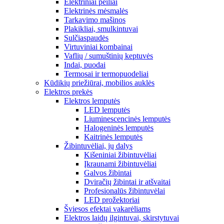
Elektriniai peiliai
Elektrinės mėsmalės
Tarkavimo mašinos
Plakikliai, smulkintuvai
Sulčiaspaudės
Virtuviniai kombainai
Vaflių / sumuštinių keptuvės
Indai, puodai
Termosai ir termopuodeliai
Kūdikių priežiūrai, mobilios auklės
Elektros prekės
Elektros lemputės
LED lemputės
Liuminescencinės lemputės
Halogeninės lemputės
Kaitrinės lemputės
Žibintuvėliai, jų dalys
Kišeniniai žibintuvėliai
Įkraunami žibintuvėliai
Galvos žibintai
Dviračių žibintai ir atšvaitai
Profesionalūs žibintuvėlai
LED prožektoriai
Šviesos efektai vakarėliams
Elektros laidų ilgintuvai, skirstytuvai