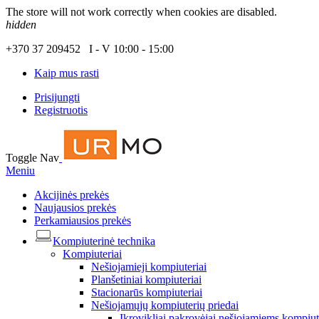
The store will not work correctly when cookies are disabled.
hidden
+370 37 209452 I - V 10:00 - 15:00
Kaip mus rasti
Prisijungti
Registruotis
Toggle Nav
Meniu
Akcijinės prekės
Naujausios prekės
Perkamiausios prekės
Kompiuterinė technika
Kompiuteriai
Nešiojamieji kompiuteriai
Planšetiniai kompiuteriai
Stacionarūs kompiuteriai
Nešiojamųjų kompiuterių priedai
Įkrovikliai pakrovėjai nešiojamiems kompiu