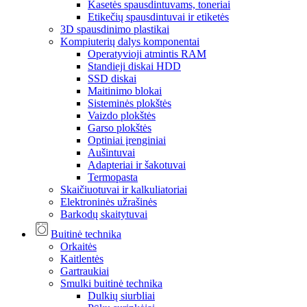
Kasetės spausdintuvams, toneriai
Etikečių spausdintuvai ir etiketės
3D spausdinimo plastikai
Kompiuterių dalys komponentai
Operatyvioji atmintis RAM
Standieji diskai HDD
SSD diskai
Maitinimo blokai
Sisteminės plokštės
Vaizdo plokštės
Garso plokštės
Optiniai įrenginiai
Aušintuvai
Adapteriai ir šakotuvai
Termopasta
Skaičiuotuvai ir kalkuliatoriai
Elektroninės užrašinės
Barkodų skaitytuvai
Buitinė technika
Orkaitės
Kaitlentės
Gartraukiai
Smulki buitinė technika
Dulkių siurbliai