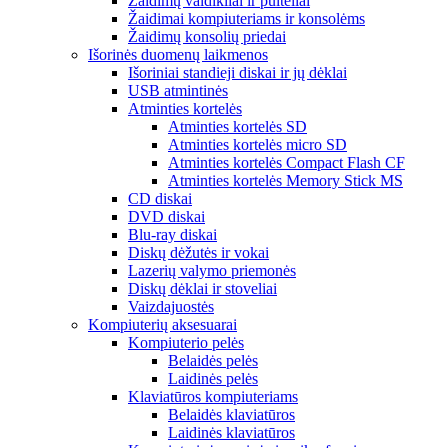
Žaidimų valdikliai ir pulteliai
Žaidimai kompiuteriams ir konsolėms
Žaidimų konsolių priedai
Išorinės duomenų laikmenos
Išoriniai standieji diskai ir jų dėklai
USB atmintinės
Atminties kortelės
Atminties kortelės SD
Atminties kortelės micro SD
Atminties kortelės Compact Flash CF
Atminties kortelės Memory Stick MS
CD diskai
DVD diskai
Blu-ray diskai
Diskų dėžutės ir vokai
Lazerių valymo priemonės
Diskų dėklai ir stoveliai
Vaizdajuostės
Kompiuterių aksesuarai
Kompiuterio pelės
Belaidės pelės
Laidinės pelės
Klaviatūros kompiuteriams
Belaidės klaviatūros
Laidinės klaviatūros