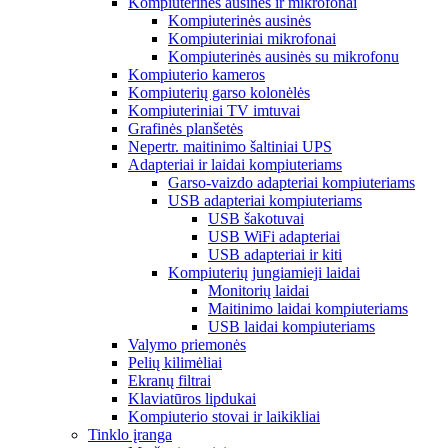
Kompiuterinės ausinės ir mikrofonai
Kompiuterinės ausinės
Kompiuteriniai mikrofonai
Kompiuterinės ausinės su mikrofonu
Kompiuterio kameros
Kompiuterių garso kolonėlės
Kompiuteriniai TV imtuvai
Grafinės planšetės
Nepertr. maitinimo šaltiniai UPS
Adapteriai ir laidai kompiuteriams
Garso-vaizdo adapteriai kompiuteriams
USB adapteriai kompiuteriams
USB šakotuvai
USB WiFi adapteriai
USB adapteriai ir kiti
Kompiuterių jungiamieji laidai
Monitorių laidai
Maitinimo laidai kompiuteriams
USB laidai kompiuteriams
Valymo priemonės
Pelių kilimėliai
Ekranų filtrai
Klaviatūros lipdukai
Kompiuterio stovai ir laikikliai
Tinklo įranga