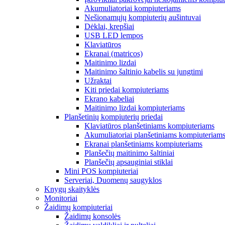
Akumuliatoriai kompiuteriams
Nešionamųjų kompiuterių aušintuvai
Dėklai, krepšiai
USB LED lempos
Klaviatūros
Ekranai (matricos)
Maitinimo lizdai
Maitinimo šaltinio kabelis su jungtimi
Užraktai
Kiti priedai kompiuteriams
Ekrano kabeliai
Maitinimo lizdai kompiuteriams
Planšetinių kompiuterių priedai
Klaviatūros planšetiniams kompiuteriams
Akumuliatoriai planšetiniams kompiuteriam
Ekranai planšetiniams kompiuteriams
Planšečių maitinimo šaltiniai
Planšečių apsauginiai stiklai
Mini POS kompiuteriai
Serveriai, Duomenų saugyklos
Knygų skaityklės
Monitoriai
Žaidimų kompiuteriai
Žaidimų konsolės