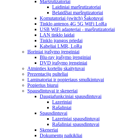
Maršrutizatoriai
Laidiniai maršrutizatoriai
Belaidžiai maršrutizatoriai
Komutatoriai (switch) Šakotuvai
Tinklo antenos 4G 5G WiFi LoRa
USB WiFi adapteriai - maršrutizatoriai
LAN tinklo laidai
Tinklo įrangos priedai
Kabeliai LMR, LoRa
Išoriniai įrašymo įrenginiai
Blu-ray įrašymo įrenginiai
DVD įrašymo įrenginiai
Atminties kortelių skaitytuvai
Prezentacijų pulteliai
Laminatoriai ir popieriaus smulkintuvai
Popierius biurui
Spausdintuvai ir skeneriai
Daugiafunkciniai spausdintuvai
Lazeriniai
Rašaliniai
Spausdintuvai
Lazeriniai spausdintuvai
Rašaliniai spausdintuvai
Skeneriai
Dokumentų naikikliai