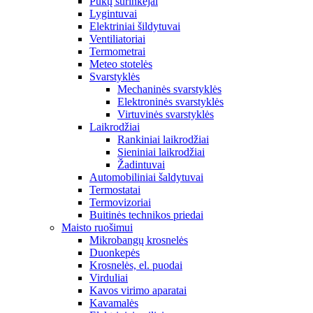
Pūkų surinkėjai
Lygintuvai
Elektriniai šildytuvai
Ventiliatoriai
Termometrai
Meteo stotelės
Svarstyklės
Mechaninės svarstyklės
Elektroninės svarstyklės
Virtuvinės svarstyklės
Laikrodžiai
Rankiniai laikrodžiai
Sieniniai laikrodžiai
Žadintuvai
Automobiliniai šaldytuvai
Termostatai
Termovizoriai
Buitinės technikos priedai
Maisto ruošimui
Mikrobangų krosnelės
Duonkepės
Krosnelės, el. puodai
Virduliai
Kavos virimo aparatai
Kavamalės