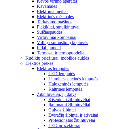
Kavos virimo aparatai
Kavamalės
Elektriniai peiliai
Elektrinės mėsmalės
Tarkavimo mašinos
Plakikliai, smulkintuvai
Sulčiaspaudės
Virtuviniai kombainai
Vaflių / sumuštinių keptuvės
Indai, puodai
Termosai ir termopuodeliai
Kūdikių priežiūrai, mobilios auklės
Elektros prekės
Elektros lemputės
LED lemputės
Liuminescencinės lemputės
Halogeninės lemputės
Kaitrinės lemputės
Žibintuvėliai, jų dalys
Kišeniniai žibintuvėliai
Įkraunami žibintuvėliai
Galvos žibintai
Dviračių žibintai ir atšvaitai
Profesionalūs žibintuvėlai
LED prožektoriai