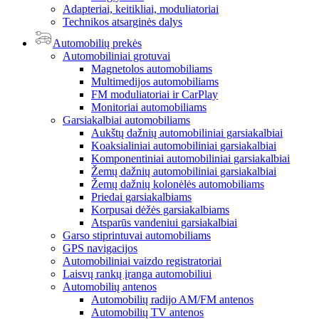
Adapteriai, keitikliai, moduliatoriai
Technikos atsarginės dalys
Automobilių prekės
Automobiliniai grotuvai
Magnetolos automobiliams
Multimedijos automobiliams
FM moduliatoriai ir CarPlay
Monitoriai automobiliams
Garsiakalbiai automobiliams
Aukštų dažnių automobiliniai garsiakalbiai
Koaksialiniai automobiliniai garsiakalbiai
Komponentiniai automobiliniai garsiakalbiai
Žemų dažnių automobiliniai garsiakalbiai
Žemų dažnių kolonėlės automobiliams
Priedai garsiakalbiams
Korpusai dėžės garsiakalbiams
Atsparūs vandeniui garsiakalbiai
Garso stiprintuvai automobiliams
GPS navigacijos
Automobiliniai vaizdo registratoriai
Laisvų rankų įranga automobiliui
Automobilių antenos
Automobilių radijo AM/FM antenos
Automobilių TV antenos