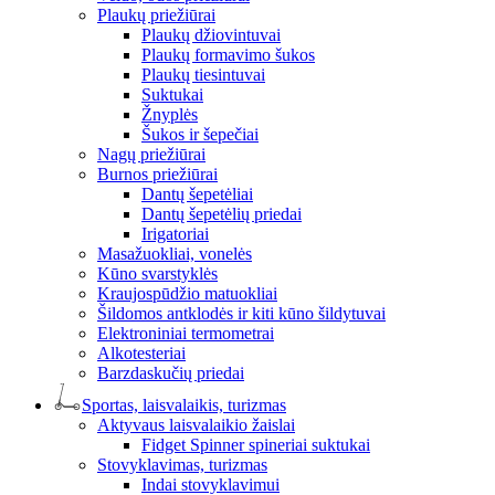
Plaukų priežiūrai
Plaukų džiovintuvai
Plaukų formavimo šukos
Plaukų tiesintuvai
Suktukai
Žnyplės
Šukos ir šepečiai
Nagų priežiūrai
Burnos priežiūrai
Dantų šepetėliai
Dantų šepetėlių priedai
Irigatoriai
Masažuokliai, vonelės
Kūno svarstyklės
Kraujospūdžio matuokliai
Šildomos antklodės ir kiti kūno šildytuvai
Elektroniniai termometrai
Alkotesteriai
Barzdaskučių priedai
Sportas, laisvalaikis, turizmas
Aktyvaus laisvalaikio žaislai
Fidget Spinner spineriai suktukai
Stovyklavimas, turizmas
Indai stovyklavimui