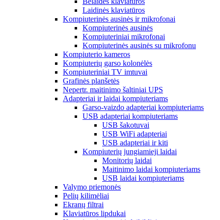
Belaidės klaviatūros
Laidinės klaviatūros
Kompiuterinės ausinės ir mikrofonai
Kompiuterinės ausinės
Kompiuteriniai mikrofonai
Kompiuterinės ausinės su mikrofonu
Kompiuterio kameros
Kompiuterių garso kolonėlės
Kompiuteriniai TV imtuvai
Grafinės planšetės
Nepertr. maitinimo šaltiniai UPS
Adapteriai ir laidai kompiuteriams
Garso-vaizdo adapteriai kompiuteriams
USB adapteriai kompiuteriams
USB šakotuvai
USB WiFi adapteriai
USB adapteriai ir kiti
Kompiuterių jungiamieji laidai
Monitorių laidai
Maitinimo laidai kompiuteriams
USB laidai kompiuteriams
Valymo priemonės
Pelių kilimėliai
Ekranų filtrai
Klaviatūros lipdukai