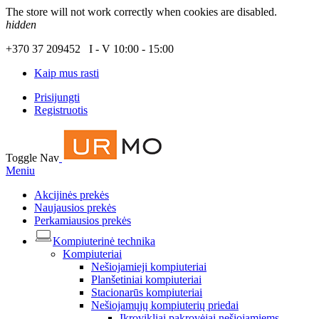
The store will not work correctly when cookies are disabled.
hidden
+370 37 209452 I - V 10:00 - 15:00
Kaip mus rasti
Prisijungti
Registruotis
Toggle Nav
Meniu
Akcijinės prekės
Naujausios prekės
Perkamiausios prekės
Kompiuterinė technika
Kompiuteriai
Nešiojamieji kompiuteriai
Planšetiniai kompiuteriai
Stacionarūs kompiuteriai
Nešiojamųjų kompiuterių priedai
Įkrovikliai pakrovėjai nešiojamiems