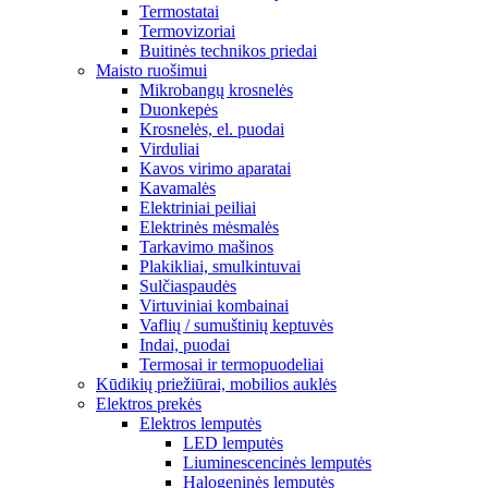
Termostatai
Termovizoriai
Buitinės technikos priedai
Maisto ruošimui
Mikrobangų krosnelės
Duonkepės
Krosnelės, el. puodai
Virduliai
Kavos virimo aparatai
Kavamalės
Elektriniai peiliai
Elektrinės mėsmalės
Tarkavimo mašinos
Plakikliai, smulkintuvai
Sulčiaspaudės
Virtuviniai kombainai
Vaflių / sumuštinių keptuvės
Indai, puodai
Termosai ir termopuodeliai
Kūdikių priežiūrai, mobilios auklės
Elektros prekės
Elektros lemputės
LED lemputės
Liuminescencinės lemputės
Halogeninės lemputės