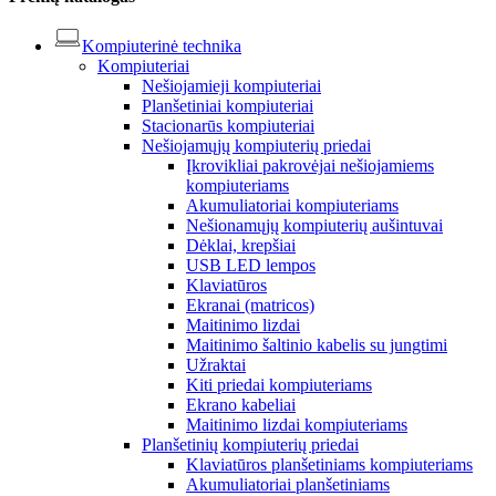
Kompiuterinė technika
Kompiuteriai
Nešiojamieji kompiuteriai
Planšetiniai kompiuteriai
Stacionarūs kompiuteriai
Nešiojamųjų kompiuterių priedai
Įkrovikliai pakrovėjai nešiojamiems
kompiuteriams
Akumuliatoriai kompiuteriams
Nešionamųjų kompiuterių aušintuvai
Dėklai, krepšiai
USB LED lempos
Klaviatūros
Ekranai (matricos)
Maitinimo lizdai
Maitinimo šaltinio kabelis su jungtimi
Užraktai
Kiti priedai kompiuteriams
Ekrano kabeliai
Maitinimo lizdai kompiuteriams
Planšetinių kompiuterių priedai
Klaviatūros planšetiniams kompiuteriams
Akumuliatoriai planšetiniams