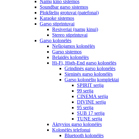
Namų kino sistemos
Soundbar garso sistemos
Plokštelių grotuvai (patefonai)
Karaoke sistemos
Garso stiprintuvai
Resiveriai (namų kinui)
Stereo stiprintuvai
Garso kolonėlės
Nešiojamos kolonėlės
Garso sistemos
Belaidės kolonėlės
Hi-Fi, High-End garso kolonėlės
Grindinės garso kolonėlės
Sieninės garso kolonėlės
Garso kolonėlių komplektai
SPIRIT serija
99 serija
CINEMA serija
DIVINE serija
95 serija
SUB 17 serija
TUNE serija
Aktyvios garso kolonėlės
Kolonėlės telefonui
Bluetooth kolonėlės