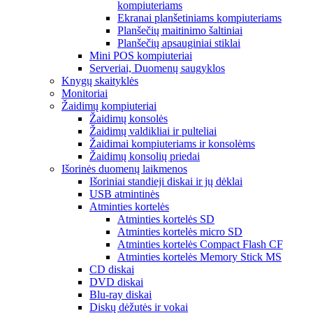
kompiuteriams
Ekranai planšetiniams kompiuteriams
Planšečių maitinimo šaltiniai
Planšečių apsauginiai stiklai
Mini POS kompiuteriai
Serveriai, Duomenų saugyklos
Knygų skaityklės
Monitoriai
Žaidimų kompiuteriai
Žaidimų konsolės
Žaidimų valdikliai ir pulteliai
Žaidimai kompiuteriams ir konsolėms
Žaidimų konsolių priedai
Išorinės duomenų laikmenos
Išoriniai standieji diskai ir jų dėklai
USB atmintinės
Atminties kortelės
Atminties kortelės SD
Atminties kortelės micro SD
Atminties kortelės Compact Flash CF
Atminties kortelės Memory Stick MS
CD diskai
DVD diskai
Blu-ray diskai
Diskų dėžutės ir vokai