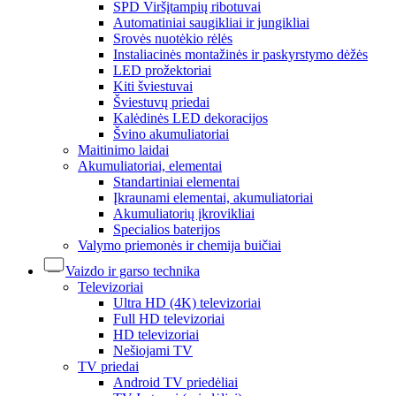
SPD Viršįtampių ribotuvai
Automatiniai saugikliai ir jungikliai
Srovės nuotėkio rėlės
Instaliacinės montažinės ir paskyrstymo dėžės
LED prožektoriai
Kiti šviestuvai
Šviestuvų priedai
Kalėdinės LED dekoracijos
Švino akumuliatoriai
Maitinimo laidai
Akumuliatoriai, elementai
Standartiniai elementai
Įkraunami elementai, akumuliatoriai
Akumuliatorių įkrovikliai
Specialios baterijos
Valymo priemonės ir chemija buičiai
Vaizdo ir garso technika
Televizoriai
Ultra HD (4K) televizoriai
Full HD televizoriai
HD televizoriai
Nešiojami TV
TV priedai
Android TV priedėliai