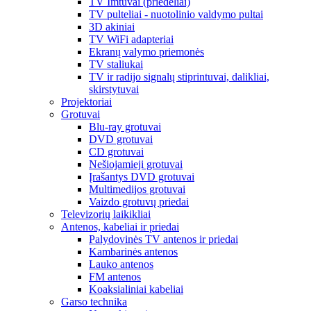
TV Imtuvai (priedėliai)
TV pulteliai - nuotolinio valdymo pultai
3D akiniai
TV WiFi adapteriai
Ekranų valymo priemonės
TV staliukai
TV ir radijo signalų stiprintuvai, dalikliai,
skirstytuvai
Projektoriai
Grotuvai
Blu-ray grotuvai
DVD grotuvai
CD grotuvai
Nešiojamieji grotuvai
Įrašantys DVD grotuvai
Multimedijos grotuvai
Vaizdo grotuvų priedai
Televizorių laikikliai
Antenos, kabeliai ir priedai
Palydovinės TV antenos ir priedai
Kambarinės antenos
Lauko antenos
FM antenos
Koaksialiniai kabeliai
Garso technika