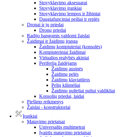
Stovyklavimo aksesuarai
Stovyklavimo įrankiai
Stovyklavimo lempos ir žibintai
Daugiafunciniai peiliai ir replės
Dronai ir jų priedai
Dronų priedai
Radijo bangomis valdomi žaislai
Žaidimai ir žaidimų įranga
Žaidimų kompiuteriai (konsolės)
Kompiuteriniai žaidimai
Virtualios realybės akiniai
Periferija žaidėjams
Žaidimų ausinės
Žaidimų pelės
Žaidimų klaviatūros
Pelių kilimėliai
Žaidimų pulteliai pultai valdikliai
Konsolių priedai, laidai
Piešimo reikmenys
Žaislai - konstruktoriai
Įrankiai
Matavimo prietaisai
Universalūs multimetrai
Įvairūs matavimo prietaisai