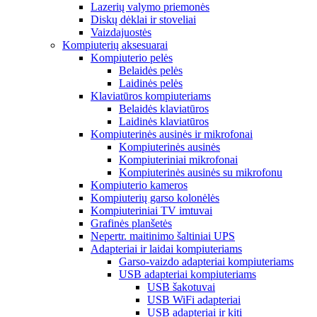
Lazerių valymo priemonės
Diskų dėklai ir stoveliai
Vaizdajuostės
Kompiuterių aksesuarai
Kompiuterio pelės
Belaidės pelės
Laidinės pelės
Klaviatūros kompiuteriams
Belaidės klaviatūros
Laidinės klaviatūros
Kompiuterinės ausinės ir mikrofonai
Kompiuterinės ausinės
Kompiuteriniai mikrofonai
Kompiuterinės ausinės su mikrofonu
Kompiuterio kameros
Kompiuterių garso kolonėlės
Kompiuteriniai TV imtuvai
Grafinės planšetės
Nepertr. maitinimo šaltiniai UPS
Adapteriai ir laidai kompiuteriams
Garso-vaizdo adapteriai kompiuteriams
USB adapteriai kompiuteriams
USB šakotuvai
USB WiFi adapteriai
USB adapteriai ir kiti