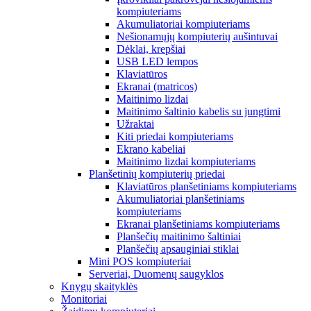
kompiuteriams
Akumuliatoriai kompiuteriams
Nešionamųjų kompiuterių aušintuvai
Dėklai, krepšiai
USB LED lempos
Klaviatūros
Ekranai (matricos)
Maitinimo lizdai
Maitinimo šaltinio kabelis su jungtimi
Užraktai
Kiti priedai kompiuteriams
Ekrano kabeliai
Maitinimo lizdai kompiuteriams
Planšetinių kompiuterių priedai
Klaviatūros planšetiniams kompiuteriams
Akumuliatoriai planšetiniams
kompiuteriams
Ekranai planšetiniams kompiuteriams
Planšečių maitinimo šaltiniai
Planšečių apsauginiai stiklai
Mini POS kompiuteriai
Serveriai, Duomenų saugyklos
Knygų skaityklės
Monitoriai