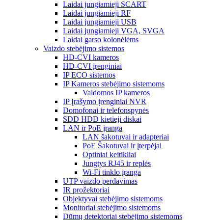
Laidai jungiamieji SCART
Laidai jungiamieji RF
Laidai jungiamieji USB
Laidai jungiamieji VGA, SVGA
Laidai garso kolonėlėms
Vaizdo stebėjimo sistemos
HD-CVI kameros
HD-CVI įrenginiai
IP ECO sistemos
IP Kameros stebėjimo sistemoms
Valdomos IP kameros
IP Įrašymo įrenginiai NVR
Domofonai ir telefonspynės
SDD HDD kietieji diskai
LAN ir PoE įranga
LAN šakotuvai ir adapteriai
PoE Šakotuvai ir įterpėjai
Optiniai keitikliai
Jungtys RJ45 ir replės
Wi-Fi tinklo įranga
UTP vaizdo perdavimas
IR prožektoriai
Objektyvai stebėjimo sistemoms
Monitoriai stebėjimo sistemoms
Dūmų detektoriai stebėjimo sistemoms