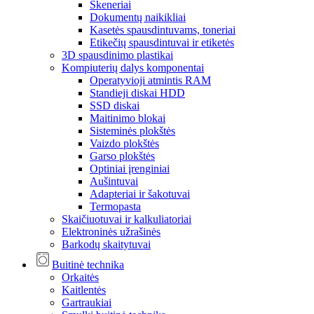
Skeneriai
Dokumentų naikikliai
Kasetės spausdintuvams, toneriai
Etikečių spausdintuvai ir etiketės
3D spausdinimo plastikai
Kompiuterių dalys komponentai
Operatyvioji atmintis RAM
Standieji diskai HDD
SSD diskai
Maitinimo blokai
Sisteminės plokštės
Vaizdo plokštės
Garso plokštės
Optiniai įrenginiai
Aušintuvai
Adapteriai ir šakotuvai
Termopasta
Skaičiuotuvai ir kalkuliatoriai
Elektroninės užrašinės
Barkodų skaitytuvai
Buitinė technika
Orkaitės
Kaitlentės
Gartraukiai