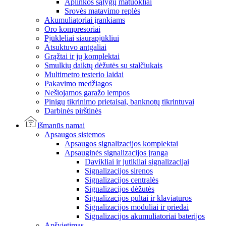
Aplinkos sąlygų matuokliai
Srovės matavimo replės
Akumuliatoriai įrankiams
Oro kompresoriai
Pjūkleliai siaurapjūkliui
Atsuktuvo antgaliai
Grąžtai ir jų komplektai
Smulkių daiktų dėžutės su stalčiukais
Multimetro testerio laidai
Pakavimo medžiagos
Nešiojamos garažo lempos
Pinigų tikrinimo prietaisai, banknotų tikrintuvai
Darbinės pirštinės
Išmanūs namai
Apsaugos sistemos
Apsaugos signalizacijos komplektai
Apsauginės signalizacijos įranga
Davikliai ir jutikliai signalizacijai
Signalizacijos sirenos
Signalizacijos centralės
Signalizacijos dėžutės
Signalizacijos pultai ir klaviatūros
Signalizacijos moduliai ir priedai
Signalizacijos akumuliatoriai baterijos
Apšvietimas