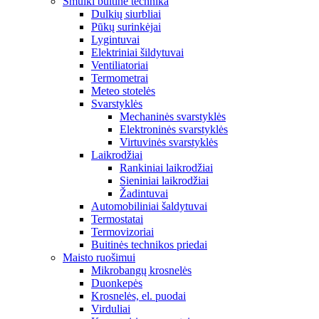
Smulki buitinė technika
Dulkių siurbliai
Pūkų surinkėjai
Lygintuvai
Elektriniai šildytuvai
Ventiliatoriai
Termometrai
Meteo stotelės
Svarstyklės
Mechaninės svarstyklės
Elektroninės svarstyklės
Virtuvinės svarstyklės
Laikrodžiai
Rankiniai laikrodžiai
Sieniniai laikrodžiai
Žadintuvai
Automobiliniai šaldytuvai
Termostatai
Termovizoriai
Buitinės technikos priedai
Maisto ruošimui
Mikrobangų krosnelės
Duonkepės
Krosnelės, el. puodai
Virduliai