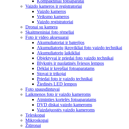
Kompaktiniai fotoaparatai
Vaizdo kameros ir registratoriai
Vaizdo kameros
Veiksmo kameros
Vaizdo registratoriai
Dronai su kamera
Skaitmeniniai foto rėmeliai
Foto ir video aksesuarai
Akumuliatoriai ir baterijos
Akumuliatorių įkrovikliai foto vaizdo technikai
Akumuliatorių laikikliai
Objektyvai ir priedai foto vaizdo technikai
Blykstės ir nuolatinės šviesos lempos
Dėklai ir krepšiai fotoaparatams
Stovai ir trikojai
Priedai foto ir vaizdo technikai
Žiedinės LED lempos
Foto spausdintuvai
Laikmenos foto ir vaizdo kameroms
Atminties kortelės fotoaparatams
DVD diskai vaizdo kameroms
Vaizdajuostės vaizdo kameroms
Teleskopai
Mikroskopai
Žiūronai