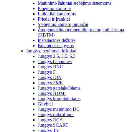
Maitinimo šaltiniai stebėjimo sistemoms
Praėjimo kontrolė
Laikikliai kameroms
Priedai ir Įrankiai
Stebėjimo kamerų muliažai
Žmogaus kūno temperatūrą matuojanti sistema
(HBTM)
Instaliacinės dėžutės
Išmaniosios spynos
Jungtys, perėjimai, kištukai
Jungtys 2.5, 3.5, 6.3
Jungtys bananinės
Jungtys BNC
Jungtys F
Jungtys DIN
Jungtys FME
Jungtys garsiakalbiams
Jungtys HDMI
Jungtys kompiuteriams
Gnybtai
Jungtys maitinimo DC
Jungtys mikrofonui
Jungtys RCA
Jungtys SCART
Jungtys TV