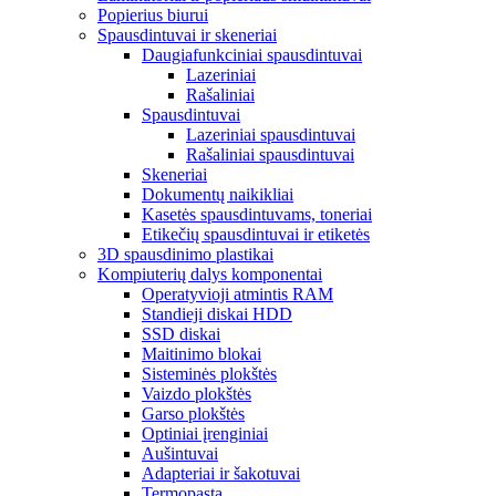
Popierius biurui
Spausdintuvai ir skeneriai
Daugiafunkciniai spausdintuvai
Lazeriniai
Rašaliniai
Spausdintuvai
Lazeriniai spausdintuvai
Rašaliniai spausdintuvai
Skeneriai
Dokumentų naikikliai
Kasetės spausdintuvams, toneriai
Etikečių spausdintuvai ir etiketės
3D spausdinimo plastikai
Kompiuterių dalys komponentai
Operatyvioji atmintis RAM
Standieji diskai HDD
SSD diskai
Maitinimo blokai
Sisteminės plokštės
Vaizdo plokštės
Garso plokštės
Optiniai įrenginiai
Aušintuvai
Adapteriai ir šakotuvai
Termopasta