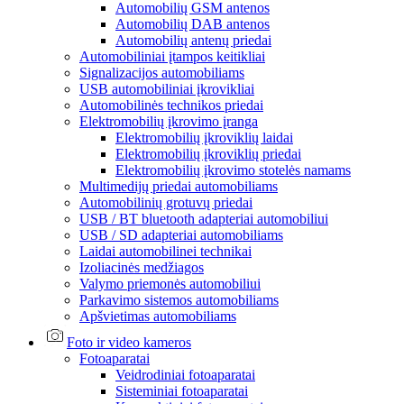
Automobilių GSM antenos
Automobilių DAB antenos
Automobilių antenų priedai
Automobiliniai įtampos keitikliai
Signalizacijos automobiliams
USB automobiliniai įkrovikliai
Automobilinės technikos priedai
Elektromobilių įkrovimo įranga
Elektromobilių įkroviklių laidai
Elektromobilių įkroviklių priedai
Elektromobilių įkrovimo stotelės namams
Multimedijų priedai automobiliams
Automobilinių grotuvų priedai
USB / BT bluetooth adapteriai automobiliui
USB / SD adapteriai automobiliams
Laidai automobilinei technikai
Izoliacinės medžiagos
Valymo priemonės automobiliui
Parkavimo sistemos automobiliams
Apšvietimas automobiliams
Foto ir video kameros
Fotoaparatai
Veidrodiniai fotoaparatai
Sisteminiai fotoaparatai