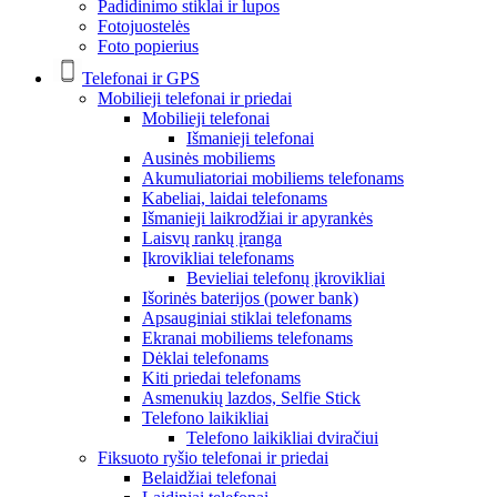
Padidinimo stiklai ir lupos
Fotojuostelės
Foto popierius
Telefonai ir GPS
Mobilieji telefonai ir priedai
Mobilieji telefonai
Išmanieji telefonai
Ausinės mobiliems
Akumuliatoriai mobiliems telefonams
Kabeliai, laidai telefonams
Išmanieji laikrodžiai ir apyrankės
Laisvų rankų įranga
Įkrovikliai telefonams
Bevieliai telefonų įkrovikliai
Išorinės baterijos (power bank)
Apsauginiai stiklai telefonams
Ekranai mobiliems telefonams
Dėklai telefonams
Kiti priedai telefonams
Asmenukių lazdos, Selfie Stick
Telefono laikikliai
Telefono laikikliai dviračiui
Fiksuoto ryšio telefonai ir priedai
Belaidžiai telefonai