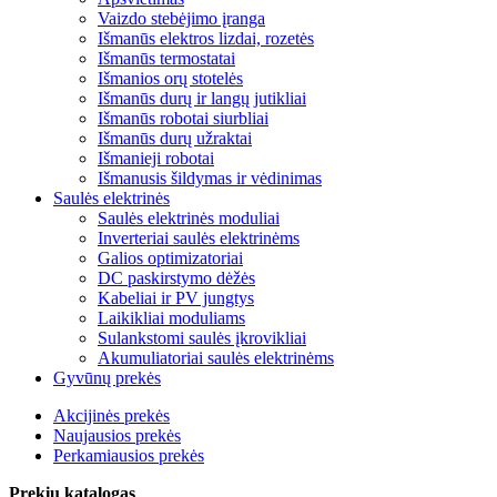
Vaizdo stebėjimo įranga
Išmanūs elektros lizdai, rozetės
Išmanūs termostatai
Išmanios orų stotelės
Išmanūs durų ir langų jutikliai
Išmanūs robotai siurbliai
Išmanūs durų užraktai
Išmanieji robotai
Išmanusis šildymas ir vėdinimas
Saulės elektrinės
Saulės elektrinės moduliai
Inverteriai saulės elektrinėms
Galios optimizatoriai
DC paskirstymo dėžės
Kabeliai ir PV jungtys
Laikikliai moduliams
Sulankstomi saulės įkrovikliai
Akumuliatoriai saulės elektrinėms
Gyvūnų prekės
Akcijinės prekės
Naujausios prekės
Perkamiausios prekės
Prekių katalogas