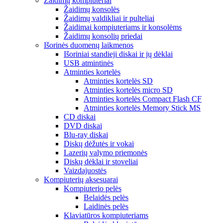
Žaidimų kompiuteriai
Žaidimų konsolės
Žaidimų valdikliai ir pulteliai
Žaidimai kompiuteriams ir konsolėms
Žaidimų konsolių priedai
Išorinės duomenų laikmenos
Išoriniai standieji diskai ir jų dėklai
USB atmintinės
Atminties kortelės
Atminties kortelės SD
Atminties kortelės micro SD
Atminties kortelės Compact Flash CF
Atminties kortelės Memory Stick MS
CD diskai
DVD diskai
Blu-ray diskai
Diskų dėžutės ir vokai
Lazerių valymo priemonės
Diskų dėklai ir stoveliai
Vaizdajuostės
Kompiuterių aksesuarai
Kompiuterio pelės
Belaidės pelės
Laidinės pelės
Klaviatūros kompiuteriams