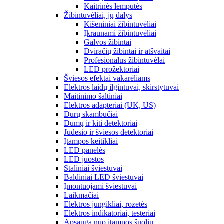
Kaitrinės lemputės
Žibintuvėliai, jų dalys
Kišeniniai žibintuvėliai
Įkraunami žibintuvėliai
Galvos žibintai
Dviračių žibintai ir atšvaitai
Profesionalūs žibintuvėlai
LED prožektoriai
Šviesos efektai vakarėliams
Elektros laidų ilgintuvai, skirstytuvai
Maitinimo šaltiniai
Elektros adapteriai (UK, US)
Durų skambučiai
Dūmų ir kiti detektoriai
Judesio ir šviesos detektoriai
Įtampos keitikliai
LED panelės
LED juostos
Staliniai šviestuvai
Baldiniai LED šviestuvai
Įmontuojami šviestuvai
Laikmačiai
Elektros jungikliai, rozetės
Elektros indikatoriai, testeriai
Apsauga nuo įtampos šuolių