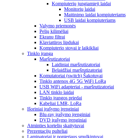
Kompiuterių jungiamieji laidai
Monitorių laidai
Maitinimo laidai kompiuteriams
USB laidai kompiuteriams
Valymo priemonės
Pelių kilimėliai
Ekranų filtrai
Klaviatūros lipdukai
Kompiuterio stovai ir laikikliai
Tinklo įranga
Maršrutizatoriai
Laidiniai maršrutizatoriai
Belaidžiai maršrutizatoriai
Komutatoriai (switch) Šakotuvai
Tinklo antenos 4G 5G WiFi LoRa
USB WiFi adapteriai - maršrutizatoriai
LAN tinklo laidai
Tinklo įrangos priedai
Kabeliai LMR, LoRa
Išoriniai įrašymo įrenginiai
Blu-ray įrašymo įrenginiai
DVD įrašymo įrenginiai
Atminties kortelių skaitytuvai
Prezentacijų pulteliai
Laminatoriai ir popieriaus smulkintuvai