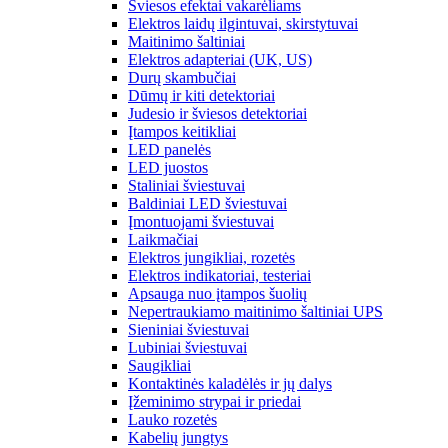
Šviesos efektai vakarėliams
Elektros laidų ilgintuvai, skirstytuvai
Maitinimo šaltiniai
Elektros adapteriai (UK, US)
Durų skambučiai
Dūmų ir kiti detektoriai
Judesio ir šviesos detektoriai
Įtampos keitikliai
LED panelės
LED juostos
Staliniai šviestuvai
Baldiniai LED šviestuvai
Įmontuojami šviestuvai
Laikmačiai
Elektros jungikliai, rozetės
Elektros indikatoriai, testeriai
Apsauga nuo įtampos šuolių
Nepertraukiamo maitinimo šaltiniai UPS
Sieniniai šviestuvai
Lubiniai šviestuvai
Saugikliai
Kontaktinės kaladėlės ir jų dalys
Įžeminimo strypai ir priedai
Lauko rozetės
Kabelių jungtys