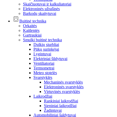
Skaičiuotuvai ir kalkuliatoriai
Elektroninės užrašinės
Barkodų skaitytuvai
Buitinė technika
Orkaitės
Kaitlentės
Gartraukiai
Smulki buitinė technika
Dulkių siurbliai
Pūkų surinkėjai
Lygintuvai
Elektriniai šildytuvai
Ventiliatoriai
Termometrai
Meteo stotelės
Svarstyklės
Mechaninės svarstyklės
Elektroninės svarstyklės
Virtuvinės svarstyklės
Laikrodžiai
Rankiniai laikrodžiai
Sieniniai laikrodžiai
Žadintuvai
Automobiliniai šaldytuvai