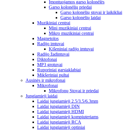
Įmontuojamos garso kolonėlės
Garso kolonėlių priedai
Garso kolonėlių stovai ir laikikliai
Garso kolonėlių laidai
Muzikiniai centrai
Mini muzikiniai centrai
Mikro muzikiniai centrai
Magnetolos
Radijo imtuvai
Kišeniniai radijo imtuvai
Radijo žadintuvai
Diktofonai
MP3 grotuvai
Ruporiniai garsiaklabiai
Mikšeriniai pultai
Ausinės ir mikrofonai
Mikrofonai
Mikrofonų Stovai ir priedai
Jungiamieji laidai
Laidai jungiamieji 2.5/3.5/6.3mm
Laidai jungiamieji DIN
Laidai jungiamieji HDMI
Laidai jungiamieji kompiuteriams
Laidai jungiamieji RCA
Laidai jungiamieji optiniai