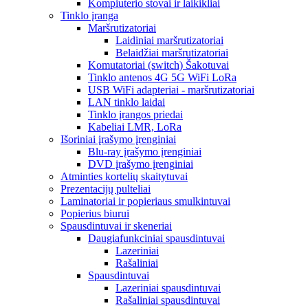
Kompiuterio stovai ir laikikliai
Tinklo įranga
Maršrutizatoriai
Laidiniai maršrutizatoriai
Belaidžiai maršrutizatoriai
Komutatoriai (switch) Šakotuvai
Tinklo antenos 4G 5G WiFi LoRa
USB WiFi adapteriai - maršrutizatoriai
LAN tinklo laidai
Tinklo įrangos priedai
Kabeliai LMR, LoRa
Išoriniai įrašymo įrenginiai
Blu-ray įrašymo įrenginiai
DVD įrašymo įrenginiai
Atminties kortelių skaitytuvai
Prezentacijų pulteliai
Laminatoriai ir popieriaus smulkintuvai
Popierius biurui
Spausdintuvai ir skeneriai
Daugiafunkciniai spausdintuvai
Lazeriniai
Rašaliniai
Spausdintuvai
Lazeriniai spausdintuvai
Rašaliniai spausdintuvai