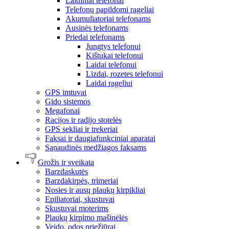
Laidiniai telefonai
Telefonų papildomi rageliai
Akumuliatoriai telefonams
Ausinės telefonams
Priedai telefonams
Jungtys telefonui
Kištukai telefonui
Laidai telefonui
Lizdai, rozetes telefonui
Laidai rageliui
GPS imtuvai
Gido sistemos
Megafonai
Racijos ir radijo stotelės
GPS sekliai ir trekeriai
Faksai ir daugiafunkciniai aparatai
Sąnaudinės medžiagos faksams
Grožis ir sveikata
Barzdaskutės
Barzdakirpės, trimeriai
Nosies ir ausų plaukų kirpikliai
Epiliatoriai, skustuvai
Skustuvai moterims
Plaukų kirpimo mašinėlės
Veido, odos priežiūrai