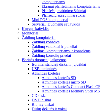
kompiuteriams
Ekranai planšetiniams kompiuteriams
Planšečių maitinimo šaltiniai
Planšečių apsauginiai stiklai
Mini POS kompiuteriai
Serveriai, Duomenų saugyklos
Knygų skaityklės
Monitoriai
Žaidimų kompiuteriai
Žaidimų konsolės
Žaidimų valdikliai ir pulteliai
Žaidimai kompiuteriams ir konsolėms
Žaidimų konsolių priedai
Išorinės duomenų laikmenos
Išoriniai standieji diskai ir jų dėklai
USB atmintinės
Atminties kortelės
Atminties kortelės SD
Atminties kortelės micro SD
Atminties kortelės Compact Flash CF
Atminties kortelės Memory Stick MS
CD diskai
DVD diskai
Blu-ray diskai
Diskų dėžutės ir vokai