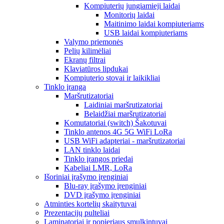
Kompiuterių jungiamieji laidai
Monitorių laidai
Maitinimo laidai kompiuteriams
USB laidai kompiuteriams
Valymo priemonės
Pelių kilimėliai
Ekranų filtrai
Klaviatūros lipdukai
Kompiuterio stovai ir laikikliai
Tinklo įranga
Maršrutizatoriai
Laidiniai maršrutizatoriai
Belaidžiai maršrutizatoriai
Komutatoriai (switch) Šakotuvai
Tinklo antenos 4G 5G WiFi LoRa
USB WiFi adapteriai - maršrutizatoriai
LAN tinklo laidai
Tinklo įrangos priedai
Kabeliai LMR, LoRa
Išoriniai įrašymo įrenginiai
Blu-ray įrašymo įrenginiai
DVD įrašymo įrenginiai
Atminties kortelių skaitytuvai
Prezentacijų pulteliai
Laminatoriai ir popieriaus smulkintuvai