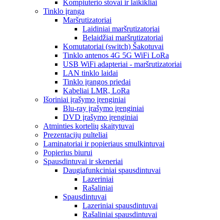
Kompiuterio stovai ir laikikliai
Tinklo įranga
Maršrutizatoriai
Laidiniai maršrutizatoriai
Belaidžiai maršrutizatoriai
Komutatoriai (switch) Šakotuvai
Tinklo antenos 4G 5G WiFi LoRa
USB WiFi adapteriai - maršrutizatoriai
LAN tinklo laidai
Tinklo įrangos priedai
Kabeliai LMR, LoRa
Išoriniai įrašymo įrenginiai
Blu-ray įrašymo įrenginiai
DVD įrašymo įrenginiai
Atminties kortelių skaitytuvai
Prezentacijų pulteliai
Laminatoriai ir popieriaus smulkintuvai
Popierius biurui
Spausdintuvai ir skeneriai
Daugiafunkciniai spausdintuvai
Lazeriniai
Rašaliniai
Spausdintuvai
Lazeriniai spausdintuvai
Rašaliniai spausdintuvai