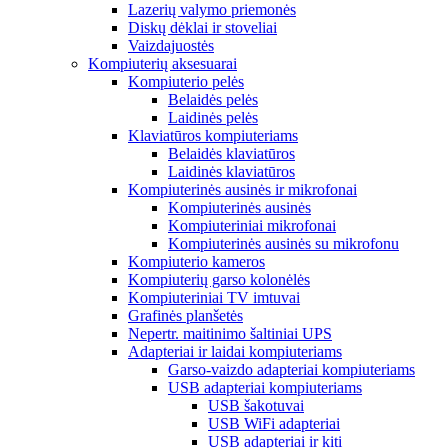
Lazerių valymo priemonės
Diskų dėklai ir stoveliai
Vaizdajuostės
Kompiuterių aksesuarai
Kompiuterio pelės
Belaidės pelės
Laidinės pelės
Klaviatūros kompiuteriams
Belaidės klaviatūros
Laidinės klaviatūros
Kompiuterinės ausinės ir mikrofonai
Kompiuterinės ausinės
Kompiuteriniai mikrofonai
Kompiuterinės ausinės su mikrofonu
Kompiuterio kameros
Kompiuterių garso kolonėlės
Kompiuteriniai TV imtuvai
Grafinės planšetės
Nepertr. maitinimo šaltiniai UPS
Adapteriai ir laidai kompiuteriams
Garso-vaizdo adapteriai kompiuteriams
USB adapteriai kompiuteriams
USB šakotuvai
USB WiFi adapteriai
USB adapteriai ir kiti