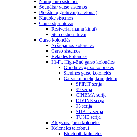
Namų kino sistemos
Soundbar garso sistemos
Plokštelių grotuvai (patefonai)
Karaoke sistemos
Garso stiprintuvai
Resiveriai (namų kinui)
Stereo stiprintuvai
Garso kolonėlės
Nešiojamos kolonėlės
Garso sistemos
Belaidės kolonėlės
Hi-Fi, High-End garso kolonėlės
Grindinės garso kolonėlės
Sieninės garso kolonėlės
Garso kolonėlių komplektai
SPIRIT serija
99 serija
CINEMA serija
DIVINE serija
95 serija
SUB 17 serija
TUNE serija
Aktyvios garso kolonėlės
Kolonėlės telefonui
Bluetooth kolonėlės