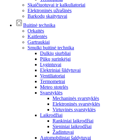
Skaičiuotuvai ir kalkuliatoriai
Elektroninės užrašinės
Barkodų skaitytuvai
Buitinė technika
Orkaitės
Kaitlentės
Gartraukiai
Smulki buitinė technika
Dulkių siurbliai
Pūkų surinkėjai
Lygintuvai
Elektriniai šildytuvai
Ventiliatoriai
Termometrai
Meteo stotelės
Svarstyklės
Mechaninės svarstyklės
Elektroninės svarstyklės
Virtuvinės svarstyklės
Laikrodžiai
Rankiniai laikrodžiai
Sieniniai laikrodžiai
Žadintuvai
Automobiliniai šaldytuvai