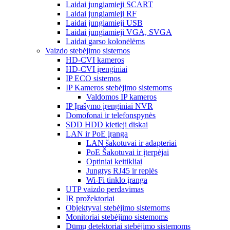
Laidai jungiamieji SCART
Laidai jungiamieji RF
Laidai jungiamieji USB
Laidai jungiamieji VGA, SVGA
Laidai garso kolonėlėms
Vaizdo stebėjimo sistemos
HD-CVI kameros
HD-CVI įrenginiai
IP ECO sistemos
IP Kameros stebėjimo sistemoms
Valdomos IP kameros
IP Įrašymo įrenginiai NVR
Domofonai ir telefonspynės
SDD HDD kietieji diskai
LAN ir PoE įranga
LAN šakotuvai ir adapteriai
PoE Šakotuvai ir įterpėjai
Optiniai keitikliai
Jungtys RJ45 ir replės
Wi-Fi tinklo įranga
UTP vaizdo perdavimas
IR prožektoriai
Objektyvai stebėjimo sistemoms
Monitoriai stebėjimo sistemoms
Dūmų detektoriai stebėjimo sistemoms