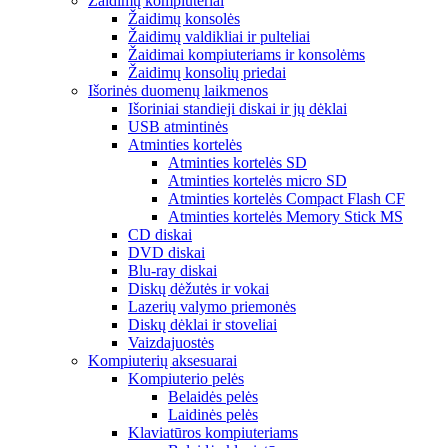
Žaidimų kompiuteriai
Žaidimų konsolės
Žaidimų valdikliai ir pulteliai
Žaidimai kompiuteriams ir konsolėms
Žaidimų konsolių priedai
Išorinės duomenų laikmenos
Išoriniai standieji diskai ir jų dėklai
USB atmintinės
Atminties kortelės
Atminties kortelės SD
Atminties kortelės micro SD
Atminties kortelės Compact Flash CF
Atminties kortelės Memory Stick MS
CD diskai
DVD diskai
Blu-ray diskai
Diskų dėžutės ir vokai
Lazerių valymo priemonės
Diskų dėklai ir stoveliai
Vaizdajuostės
Kompiuterių aksesuarai
Kompiuterio pelės
Belaidės pelės
Laidinės pelės
Klaviatūros kompiuteriams