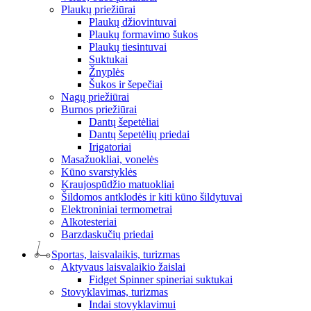
Plaukų priežiūrai
Plaukų džiovintuvai
Plaukų formavimo šukos
Plaukų tiesintuvai
Suktukai
Žnyplės
Šukos ir šepečiai
Nagų priežiūrai
Burnos priežiūrai
Dantų šepetėliai
Dantų šepetėlių priedai
Irigatoriai
Masažuokliai, vonelės
Kūno svarstyklės
Kraujospūdžio matuokliai
Šildomos antklodės ir kiti kūno šildytuvai
Elektroniniai termometrai
Alkotesteriai
Barzdaskučių priedai
Sportas, laisvalaikis, turizmas
Aktyvaus laisvalaikio žaislai
Fidget Spinner spineriai suktukai
Stovyklavimas, turizmas
Indai stovyklavimui