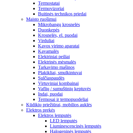
Termostatai
Termovizoriai
Buitinės technikos priedai
Maisto ruošimui
Mikrobangų krosnelės
Duonkepės
Krosnelės, el. puodai
Virduliai
Kavos virimo aparatai
Kavamalės
Elektriniai peiliai
Elektrinės mėsmalės
Tarkavimo mašinos
Plakikliai, smulkintuvai
Sulčiaspaudės
Virtuviniai kombainai
Vaflių / sumuštinių keptuvės
Indai, puodai
Termosai ir termopuodeliai
Kūdikių priežiūrai, mobilios auklės
Elektros prekės
Elektros lemputės
LED lemputės
Liuminescencinės lemputės
Halogeninės lemputės