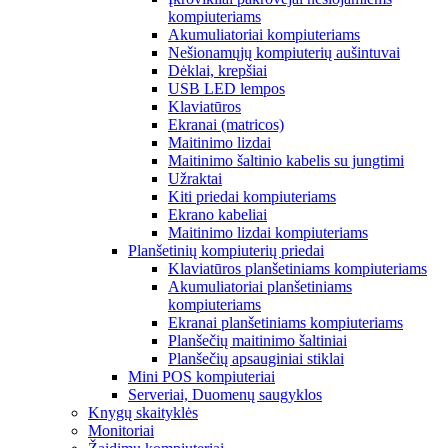
kompiuteriams
Akumuliatoriai kompiuteriams
Nešionamųjų kompiuterių aušintuvai
Dėklai, krepšiai
USB LED lempos
Klaviatūros
Ekranai (matricos)
Maitinimo lizdai
Maitinimo šaltinio kabelis su jungtimi
Užraktai
Kiti priedai kompiuteriams
Ekrano kabeliai
Maitinimo lizdai kompiuteriams
Planšetinių kompiuterių priedai
Klaviatūros planšetiniams kompiuteriams
Akumuliatoriai planšetiniams
kompiuteriams
Ekranai planšetiniams kompiuteriams
Planšečių maitinimo šaltiniai
Planšečių apsauginiai stiklai
Mini POS kompiuteriai
Serveriai, Duomenų saugyklos
Knygų skaityklės
Monitoriai