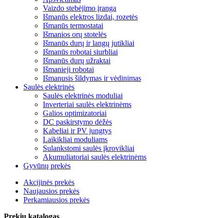
Vaizdo stebėjimo įranga
Išmanūs elektros lizdai, rozetės
Išmanūs termostatai
Išmanios orų stotelės
Išmanūs durų ir langų jutikliai
Išmanūs robotai siurbliai
Išmanūs durų užraktai
Išmanieji robotai
Išmanusis šildymas ir vėdinimas
Saulės elektrinės
Saulės elektrinės moduliai
Inverteriai saulės elektrinėms
Galios optimizatoriai
DC paskirstymo dėžės
Kabeliai ir PV jungtys
Laikikliai moduliams
Sulankstomi saulės įkrovikliai
Akumuliatoriai saulės elektrinėms
Gyvūnų prekės
Akcijinės prekės
Naujausios prekės
Perkamiausios prekės
Prekių katalogas