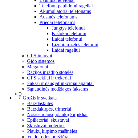
Laidiniai telefonai
Telefonų papildomi rageliai
Akumuliatoriai telefonams
Ausinės telefonams
Priedai telefonams
Jungtys telefonui
Kištukai telefonui
Laidai telefonui
Lizdai, rozetes telefonui
Laidai rageliui
GPS imtuvai
Gido sistemos
Megafonai
Racijos ir radijo stotelės
GPS sekliai ir trekeriai
Faksai ir daugiafunkciniai aparatai
Sąnaudinės medžiagos faksams
Grožis ir sveikata
Barzdaskutės
Barzdakirpės, trimeriai
Nosies ir ausų plaukų kirpikliai
Epiliatoriai, skustuvai
Skustuvai moterims
Plaukų kirpimo mašinėlės
Veido, odos priežiūrai