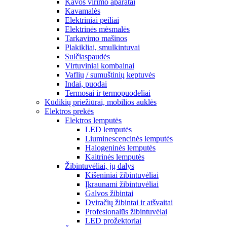
Kavos virimo aparatai
Kavamalės
Elektriniai peiliai
Elektrinės mėsmalės
Tarkavimo mašinos
Plakikliai, smulkintuvai
Sulčiaspaudės
Virtuviniai kombainai
Vaflių / sumuštinių keptuvės
Indai, puodai
Termosai ir termopuodeliai
Kūdikių priežiūrai, mobilios auklės
Elektros prekės
Elektros lemputės
LED lemputės
Liuminescencinės lemputės
Halogeninės lemputės
Kaitrinės lemputės
Žibintuvėliai, jų dalys
Kišeniniai žibintuvėliai
Įkraunami žibintuvėliai
Galvos žibintai
Dviračių žibintai ir atšvaitai
Profesionalūs žibintuvėlai
LED prožektoriai