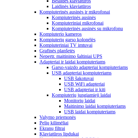
Belaidės klaviatūros
Laidinės klaviatūros
Kompiuterinės ausinės ir mikrofonai
Kompiuterinės ausinės
Kompiuteriniai mikrofonai
Kompiuterinės ausinės su mikrofonu
Kompiuterio kameros
Kompiuterių garso kolonėlės
Kompiuteriniai TV imtuvai
Grafinės planšetės
Nepertr. maitinimo šaltiniai UPS
Adapteriai ir laidai kompiuteriams
Garso-vaizdo adapteriai kompiuteriams
USB adapteriai kompiuteriams
USB šakotuvai
USB WiFi adapteriai
USB adapteriai ir kiti
Kompiuterių jungiamieji laidai
Monitorių laidai
Maitinimo laidai kompiuteriams
USB laidai kompiuteriams
Valymo priemonės
Pelių kilimėliai
Ekranų filtrai
Klaviatūros lipdukai