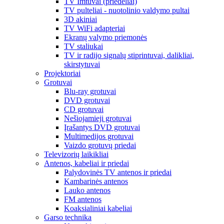
TV Imtuvai (priedėliai)
TV pulteliai - nuotolinio valdymo pultai
3D akiniai
TV WiFi adapteriai
Ekranų valymo priemonės
TV staliukai
TV ir radijo signalų stiprintuvai, dalikliai,
skirstytuvai
Projektoriai
Grotuvai
Blu-ray grotuvai
DVD grotuvai
CD grotuvai
Nešiojamieji grotuvai
Įrašantys DVD grotuvai
Multimedijos grotuvai
Vaizdo grotuvų priedai
Televizorių laikikliai
Antenos, kabeliai ir priedai
Palydovinės TV antenos ir priedai
Kambarinės antenos
Lauko antenos
FM antenos
Koaksialiniai kabeliai
Garso technika