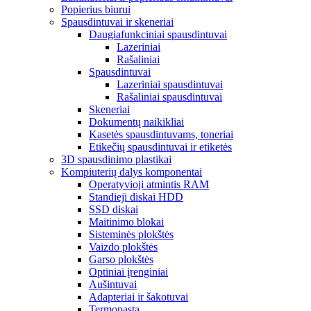
Popierius biurui
Spausdintuvai ir skeneriai
Daugiafunkciniai spausdintuvai
Lazeriniai
Rašaliniai
Spausdintuvai
Lazeriniai spausdintuvai
Rašaliniai spausdintuvai
Skeneriai
Dokumentų naikikliai
Kasetės spausdintuvams, toneriai
Etikečių spausdintuvai ir etiketės
3D spausdinimo plastikai
Kompiuterių dalys komponentai
Operatyvioji atmintis RAM
Standieji diskai HDD
SSD diskai
Maitinimo blokai
Sisteminės plokštės
Vaizdo plokštės
Garso plokštės
Optiniai įrenginiai
Aušintuvai
Adapteriai ir šakotuvai
Termopasta