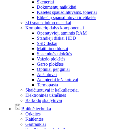
Skeneriai
Dokumentų naikikliai
Kasetės spausdintuvams, toneriai
Etikečių spausdintuvai ir etiketės
3D spausdinimo plastikai
Kompiuterių dalys komponentai
Operatyvioji atmintis RAM
Standieji diskai HDD
SSD diskai
Maitinimo blokai
Sisteminės plokštės
Vaizdo plokštės
Garso plokštės
Optiniai įrenginiai
Aušintuvai
Adapteriai ir šakotuvai
Termopasta
Skaičiuotuvai ir kalkuliatoriai
Elektroninės užrašinės
Barkodų skaitytuvai
Buitinė technika
Orkaitės
Kaitlentės
Gartraukiai