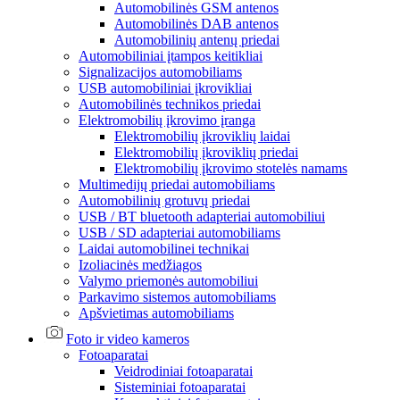
Automobilinės GSM antenos
Automobilinės DAB antenos
Automobilinių antenų priedai
Automobiliniai įtampos keitikliai
Signalizacijos automobiliams
USB automobiliniai įkrovikliai
Automobilinės technikos priedai
Elektromobilių įkrovimo įranga
Elektromobilių įkroviklių laidai
Elektromobilių įkroviklių priedai
Elektromobilių įkrovimo stotelės namams
Multimedijų priedai automobiliams
Automobilinių grotuvų priedai
USB / BT bluetooth adapteriai automobiliui
USB / SD adapteriai automobiliams
Laidai automobilinei technikai
Izoliacinės medžiagos
Valymo priemonės automobiliui
Parkavimo sistemos automobiliams
Apšvietimas automobiliams
Foto ir video kameros
Fotoaparatai
Veidrodiniai fotoaparatai
Sisteminiai fotoaparatai