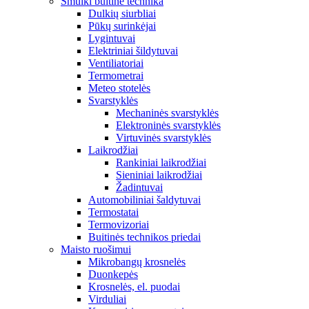
Smulki buitinė technika
Dulkių siurbliai
Pūkų surinkėjai
Lygintuvai
Elektriniai šildytuvai
Ventiliatoriai
Termometrai
Meteo stotelės
Svarstyklės
Mechaninės svarstyklės
Elektroninės svarstyklės
Virtuvinės svarstyklės
Laikrodžiai
Rankiniai laikrodžiai
Sieniniai laikrodžiai
Žadintuvai
Automobiliniai šaldytuvai
Termostatai
Termovizoriai
Buitinės technikos priedai
Maisto ruošimui
Mikrobangų krosnelės
Duonkepės
Krosnelės, el. puodai
Virduliai