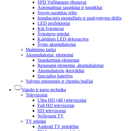
SPD Viršįtampių ribotuvai
Automatiniai saugikliai ir jungikliai
Srovės nuotėkio rėlės
Instaliacinės montažinės ir paskyrstymo dėžės
LED prožektoriai
Kiti šviestuvai
Šviestuvų priedai
Kalėdinės LED dekoracijos
Švino akumuliatoriai
Maitinimo laidai
Akumuliatoriai, elementai
Standartiniai elementai
Įkraunami elementai, akumuliatoriai
Akumuliatorių įkrovikliai
Specialios baterijos
Valymo priemonės ir chemija buičiai
Vaizdo ir garso technika
Televizoriai
Ultra HD (4K) televizoriai
Full HD televizoriai
HD televizoriai
Nešiojami TV
TV priedai
Android TV priedėliai