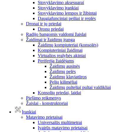
Stovyklavimo aksesuarai
Stovyklavimo įrankiai
Stovyklavimo lempos ir žibintai
Daugiafunciniai peiliai ir replės
Dronai ir jų priedai
Dronų priedai
Radijo bangomis valdomi žaislai
Žaidimai ir žaidimų įranga
Žaidimų kompiuteriai (konsolės)
Kompiuteriniai žaidimai
Virtualios realybės akiniai
Periferija žaidėjams
Žaidimų ausinės
Žaidimų pelės
Žaidimų klaviatūros
Pelių kilimėliai
Žaidimų pulteliai pultai valdikliai
Konsolių priedai, laidai
Piešimo reikmenys
Žaislai - konstruktoriai
Įrankiai
Matavimo prietaisai
Universalūs multimetrai
Įvairūs matavimo prietaisai