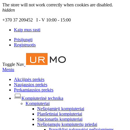
The store will not work correctly when cookies are disabled.
hidden
+370 37 209452 I - V 10:00 - 15:00
Kaip mus rasti
Prisijungti
Registruotis
Toggle Nav
Meniu
Akcijinės prekės
Naujausios prekės
Perkamiausios prekės
Kompiuterinė technika
Kompiuteriai
Nešiojamieji kompiuteriai
Planšetiniai kompiuteriai
Stacionarūs kompiuteriai
Nešiojamųjų kompiuterių priedai
Įkrovikliai pakrovėjai nešiojamiems