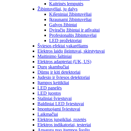
Kaitrinės lemputės
Žibintuvėliai, jų dalys
Kišeniniai žibintuvėliai
Įkraunami žibintuvėliai
Galvos žibintai
Dviračių žibintai ir atšvaitai
Profesionalūs žibintuvėlai
LED prožektoriai
Šviesos efektai vakarėliams
Elektros laidų ilgintuvai, skirstytuvai
Maitinimo šaltiniai
Elektros adapteriai (UK, US)
Durų skambučiai
Dūmų ir kiti detektoriai
Judesio ir šviesos detektoriai
Įtampos keitikliai
LED panelės
LED juostos
Staliniai šviestuvai
Baldiniai LED šviestuvai
Įmontuojami šviestuvai
Laikmačiai
Elektros jungikliai, rozetės
Elektros indikatoriai, testeriai
Apsauga nuo įtampos šuolių