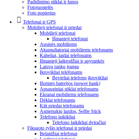
Padidinimo stiklai ir lupos
Fotojuostelės
Foto popierius
Telefonai ir GPS
Mobilieji telefonai ir priedai
Mobilieji telefonai
Išmanieji telefonai
Ausinės mobiliems
Akumuliatoriai mobiliems telefonams
Kabeliai, laidai telefonams
Išmanieji laikrodžiai ir apyrankės
Laisvų rankų įranga
Įkrovikliai telefonams
Bevieliai telefonų įkrovikliai
Išorinės baterijos (power bank)
Apsauginiai stiklai telefonams
Ekranai mobiliems telefonams
Dėklai telefonams
Kiti priedai telefonams
Asmenukių lazdos, Selfie Stick
Telefono laikikliai
Telefono laikikliai dviračiui
Fiksuoto ryšio telefonai ir priedai
Belaidžiai telefonai