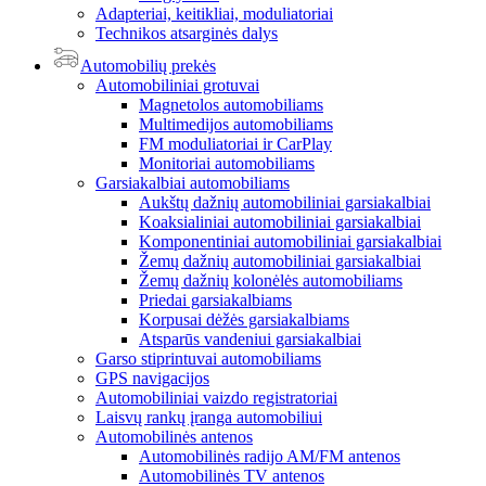
Adapteriai, keitikliai, moduliatoriai
Technikos atsarginės dalys
Automobilių prekės
Automobiliniai grotuvai
Magnetolos automobiliams
Multimedijos automobiliams
FM moduliatoriai ir CarPlay
Monitoriai automobiliams
Garsiakalbiai automobiliams
Aukštų dažnių automobiliniai garsiakalbiai
Koaksialiniai automobiliniai garsiakalbiai
Komponentiniai automobiliniai garsiakalbiai
Žemų dažnių automobiliniai garsiakalbiai
Žemų dažnių kolonėlės automobiliams
Priedai garsiakalbiams
Korpusai dėžės garsiakalbiams
Atsparūs vandeniui garsiakalbiai
Garso stiprintuvai automobiliams
GPS navigacijos
Automobiliniai vaizdo registratoriai
Laisvų rankų įranga automobiliui
Automobilinės antenos
Automobilinės radijo AM/FM antenos
Automobilinės TV antenos