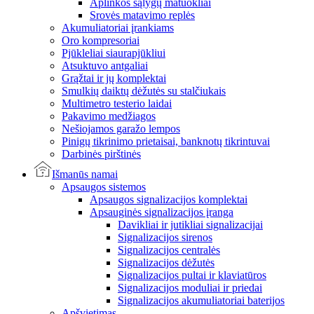
Aplinkos sąlygų matuokliai
Srovės matavimo replės
Akumuliatoriai įrankiams
Oro kompresoriai
Pjūkleliai siaurapjūkliui
Atsuktuvo antgaliai
Grąžtai ir jų komplektai
Smulkių daiktų dėžutės su stalčiukais
Multimetro testerio laidai
Pakavimo medžiagos
Nešiojamos garažo lempos
Pinigų tikrinimo prietaisai, banknotų tikrintuvai
Darbinės pirštinės
Išmanūs namai
Apsaugos sistemos
Apsaugos signalizacijos komplektai
Apsauginės signalizacijos įranga
Davikliai ir jutikliai signalizacijai
Signalizacijos sirenos
Signalizacijos centralės
Signalizacijos dėžutės
Signalizacijos pultai ir klaviatūros
Signalizacijos moduliai ir priedai
Signalizacijos akumuliatoriai baterijos
Apšvietimas