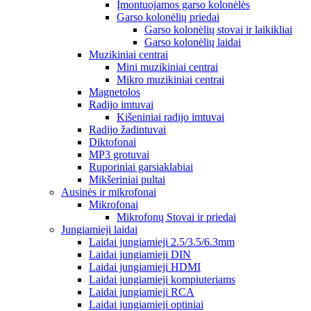
Įmontuojamos garso kolonėlės
Garso kolonėlių priedai
Garso kolonėlių stovai ir laikikliai
Garso kolonėlių laidai
Muzikiniai centrai
Mini muzikiniai centrai
Mikro muzikiniai centrai
Magnetolos
Radijo imtuvai
Kišeniniai radijo imtuvai
Radijo žadintuvai
Diktofonai
MP3 grotuvai
Ruporiniai garsiaklabiai
Mikšeriniai pultai
Ausinės ir mikrofonai
Mikrofonai
Mikrofonų Stovai ir priedai
Jungiamieji laidai
Laidai jungiamieji 2.5/3.5/6.3mm
Laidai jungiamieji DIN
Laidai jungiamieji HDMI
Laidai jungiamieji kompiuteriams
Laidai jungiamieji RCA
Laidai jungiamieji optiniai