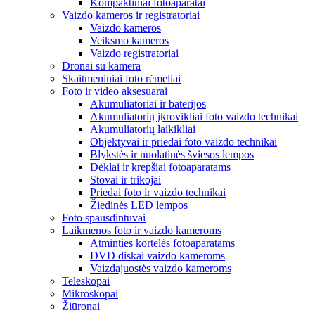
Kompaktiniai fotoaparatai
Vaizdo kameros ir registratoriai
Vaizdo kameros
Veiksmo kameros
Vaizdo registratoriai
Dronai su kamera
Skaitmeniniai foto rėmeliai
Foto ir video aksesuarai
Akumuliatoriai ir baterijos
Akumuliatorių įkrovikliai foto vaizdo technikai
Akumuliatorių laikikliai
Objektyvai ir priedai foto vaizdo technikai
Blykstės ir nuolatinės šviesos lempos
Dėklai ir krepšiai fotoaparatams
Stovai ir trikojai
Priedai foto ir vaizdo technikai
Žiedinės LED lempos
Foto spausdintuvai
Laikmenos foto ir vaizdo kameroms
Atminties kortelės fotoaparatams
DVD diskai vaizdo kameroms
Vaizdajuostės vaizdo kameroms
Teleskopai
Mikroskopai
Žiūronai