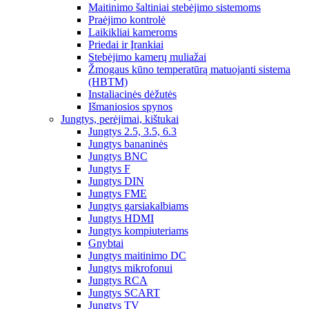
Maitinimo šaltiniai stebėjimo sistemoms
Praėjimo kontrolė
Laikikliai kameroms
Priedai ir Įrankiai
Stebėjimo kamerų muliažai
Žmogaus kūno temperatūrą matuojanti sistema
(HBTM)
Instaliacinės dėžutės
Išmaniosios spynos
Jungtys, perėjimai, kištukai
Jungtys 2.5, 3.5, 6.3
Jungtys bananinės
Jungtys BNC
Jungtys F
Jungtys DIN
Jungtys FME
Jungtys garsiakalbiams
Jungtys HDMI
Jungtys kompiuteriams
Gnybtai
Jungtys maitinimo DC
Jungtys mikrofonui
Jungtys RCA
Jungtys SCART
Jungtys TV