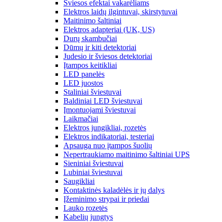
Šviesos efektai vakarėliams
Elektros laidų ilgintuvai, skirstytuvai
Maitinimo šaltiniai
Elektros adapteriai (UK, US)
Durų skambučiai
Dūmų ir kiti detektoriai
Judesio ir šviesos detektoriai
Įtampos keitikliai
LED panelės
LED juostos
Staliniai šviestuvai
Baldiniai LED šviestuvai
Įmontuojami šviestuvai
Laikmačiai
Elektros jungikliai, rozetės
Elektros indikatoriai, testeriai
Apsauga nuo įtampos šuolių
Nepertraukiamo maitinimo šaltiniai UPS
Sieniniai šviestuvai
Lubiniai šviestuvai
Saugikliai
Kontaktinės kaladėlės ir jų dalys
Įžeminimo strypai ir priedai
Lauko rozetės
Kabelių jungtys