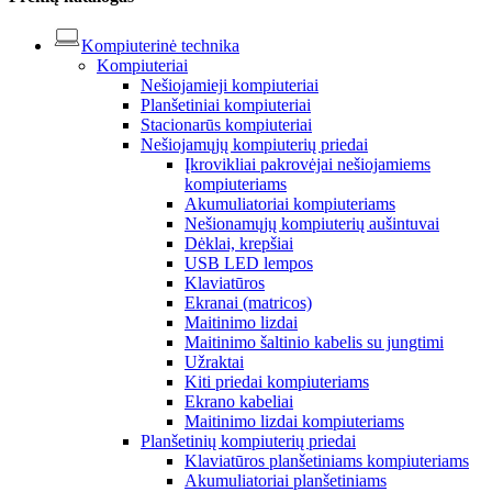
Kompiuterinė technika
Kompiuteriai
Nešiojamieji kompiuteriai
Planšetiniai kompiuteriai
Stacionarūs kompiuteriai
Nešiojamųjų kompiuterių priedai
Įkrovikliai pakrovėjai nešiojamiems
kompiuteriams
Akumuliatoriai kompiuteriams
Nešionamųjų kompiuterių aušintuvai
Dėklai, krepšiai
USB LED lempos
Klaviatūros
Ekranai (matricos)
Maitinimo lizdai
Maitinimo šaltinio kabelis su jungtimi
Užraktai
Kiti priedai kompiuteriams
Ekrano kabeliai
Maitinimo lizdai kompiuteriams
Planšetinių kompiuterių priedai
Klaviatūros planšetiniams kompiuteriams
Akumuliatoriai planšetiniams