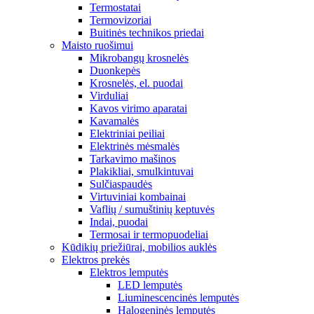
Termostatai
Termovizoriai
Buitinės technikos priedai
Maisto ruošimui
Mikrobangų krosnelės
Duonkepės
Krosnelės, el. puodai
Virduliai
Kavos virimo aparatai
Kavamalės
Elektriniai peiliai
Elektrinės mėsmalės
Tarkavimo mašinos
Plakikliai, smulkintuvai
Sulčiaspaudės
Virtuviniai kombainai
Vaflių / sumuštinių keptuvės
Indai, puodai
Termosai ir termopuodeliai
Kūdikių priežiūrai, mobilios auklės
Elektros prekės
Elektros lemputės
LED lemputės
Liuminescencinės lemputės
Halogeninės lemputės