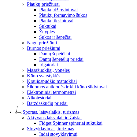
Plaukų priežiūrai
Plaukų džiovintuvai
Plaukų formavimo šukos
Plaukų tiesintuvai
Suktukai
Žnyplės
Šukos ir šepečiai
Nagų priežiūrai
Burnos priežiūrai
Dantų šepetėliai
Dantų šepetėlių priedai
Irigatoriai
Masažuokliai, vonelės
Kūno svarstyklės
Kraujospūdžio matuokliai
Šildomos antklodės ir kiti kūno šildytuvai
Elektroniniai termometrai
Alkotesteriai
Barzdaskučių priedai
Sportas, laisvalaikis, turizmas
Aktyvaus laisvalaikio žaislai
Fidget Spinner spineriai suktukai
Stovyklavimas, turizmas
Indai stovyklavimui