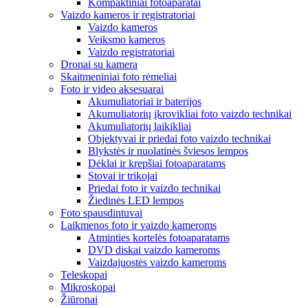
Kompaktiniai fotoaparatai
Vaizdo kameros ir registratoriai
Vaizdo kameros
Veiksmo kameros
Vaizdo registratoriai
Dronai su kamera
Skaitmeniniai foto rėmeliai
Foto ir video aksesuarai
Akumuliatoriai ir baterijos
Akumuliatorių įkrovikliai foto vaizdo technikai
Akumuliatorių laikikliai
Objektyvai ir priedai foto vaizdo technikai
Blykstės ir nuolatinės šviesos lempos
Dėklai ir krepšiai fotoaparatams
Stovai ir trikojai
Priedai foto ir vaizdo technikai
Žiedinės LED lempos
Foto spausdintuvai
Laikmenos foto ir vaizdo kameroms
Atminties kortelės fotoaparatams
DVD diskai vaizdo kameroms
Vaizdajuostės vaizdo kameroms
Teleskopai
Mikroskopai
Žiūronai