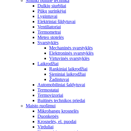
Smulki buitinė technika
Dulkių siurbliai
Pūkų surinkėjai
Lygintuvai
Elektriniai šildytuvai
Ventiliatoriai
Termometrai
Meteo stotelės
Svarstyklės
Mechaninės svarstyklės
Elektroninės svarstyklės
Virtuvinės svarstyklės
Laikrodžiai
Rankiniai laikrodžiai
Sieniniai laikrodžiai
Žadintuvai
Automobiliniai šaldytuvai
Termostatai
Termovizoriai
Buitinės technikos priedai
Maisto ruošimui
Mikrobangų krosnelės
Duonkepės
Krosnelės, el. puodai
Virduliai