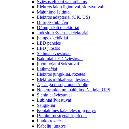
Šviesos efektai vakarėliams
Elektros laidų ilgintuvai, skirstytuvai
Maitinimo šaltiniai
Elektros adapteriai (UK, US)
Durų skambučiai
Dūmų ir kiti detektoriai
Judesio ir šviesos detektoriai
Įtampos keitikliai
LED panelės
LED juostos
Staliniai šviestuvai
Baldiniai LED šviestuvai
Įmontuojami šviestuvai
Laikmačiai
Elektros jungikliai, rozetės
Elektros indikatoriai, testeriai
Apsauga nuo įtampos šuolių
Nepertraukiamo maitinimo šaltiniai UPS
Sieniniai šviestuvai
Lubiniai šviestuvai
Saugikliai
Kontaktinės kaladėlės ir jų dalys
Įžeminimo strypai ir priedai
Lauko rozetės
Kabelių jungtys