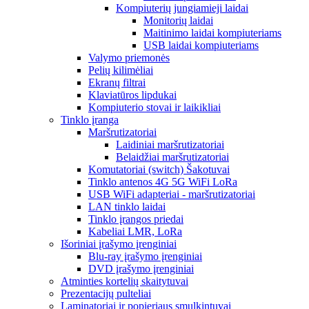
Kompiuterių jungiamieji laidai
Monitorių laidai
Maitinimo laidai kompiuteriams
USB laidai kompiuteriams
Valymo priemonės
Pelių kilimėliai
Ekranų filtrai
Klaviatūros lipdukai
Kompiuterio stovai ir laikikliai
Tinklo įranga
Maršrutizatoriai
Laidiniai maršrutizatoriai
Belaidžiai maršrutizatoriai
Komutatoriai (switch) Šakotuvai
Tinklo antenos 4G 5G WiFi LoRa
USB WiFi adapteriai - maršrutizatoriai
LAN tinklo laidai
Tinklo įrangos priedai
Kabeliai LMR, LoRa
Išoriniai įrašymo įrenginiai
Blu-ray įrašymo įrenginiai
DVD įrašymo įrenginiai
Atminties kortelių skaitytuvai
Prezentacijų pulteliai
Laminatoriai ir popieriaus smulkintuvai