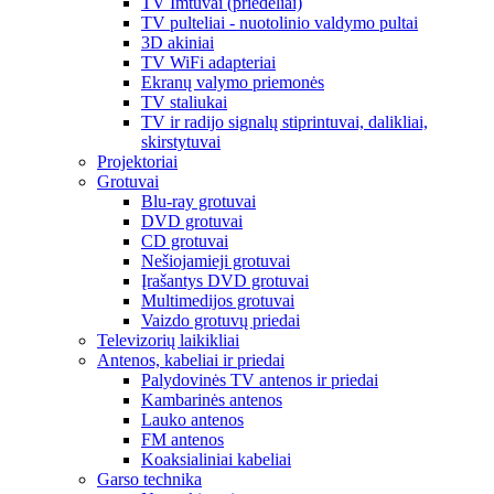
TV Imtuvai (priedėliai)
TV pulteliai - nuotolinio valdymo pultai
3D akiniai
TV WiFi adapteriai
Ekranų valymo priemonės
TV staliukai
TV ir radijo signalų stiprintuvai, dalikliai,
skirstytuvai
Projektoriai
Grotuvai
Blu-ray grotuvai
DVD grotuvai
CD grotuvai
Nešiojamieji grotuvai
Įrašantys DVD grotuvai
Multimedijos grotuvai
Vaizdo grotuvų priedai
Televizorių laikikliai
Antenos, kabeliai ir priedai
Palydovinės TV antenos ir priedai
Kambarinės antenos
Lauko antenos
FM antenos
Koaksialiniai kabeliai
Garso technika