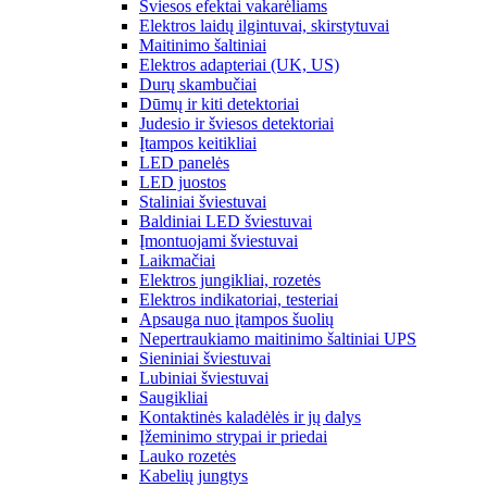
Šviesos efektai vakarėliams
Elektros laidų ilgintuvai, skirstytuvai
Maitinimo šaltiniai
Elektros adapteriai (UK, US)
Durų skambučiai
Dūmų ir kiti detektoriai
Judesio ir šviesos detektoriai
Įtampos keitikliai
LED panelės
LED juostos
Staliniai šviestuvai
Baldiniai LED šviestuvai
Įmontuojami šviestuvai
Laikmačiai
Elektros jungikliai, rozetės
Elektros indikatoriai, testeriai
Apsauga nuo įtampos šuolių
Nepertraukiamo maitinimo šaltiniai UPS
Sieniniai šviestuvai
Lubiniai šviestuvai
Saugikliai
Kontaktinės kaladėlės ir jų dalys
Įžeminimo strypai ir priedai
Lauko rozetės
Kabelių jungtys