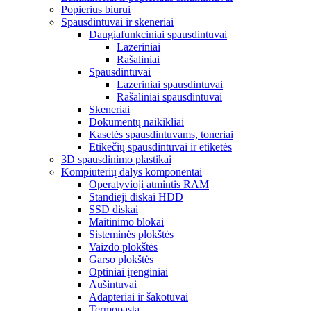
Popierius biurui
Spausdintuvai ir skeneriai
Daugiafunkciniai spausdintuvai
Lazeriniai
Rašaliniai
Spausdintuvai
Lazeriniai spausdintuvai
Rašaliniai spausdintuvai
Skeneriai
Dokumentų naikikliai
Kasetės spausdintuvams, toneriai
Etikečių spausdintuvai ir etiketės
3D spausdinimo plastikai
Kompiuterių dalys komponentai
Operatyvioji atmintis RAM
Standieji diskai HDD
SSD diskai
Maitinimo blokai
Sisteminės plokštės
Vaizdo plokštės
Garso plokštės
Optiniai įrenginiai
Aušintuvai
Adapteriai ir šakotuvai
Termopasta