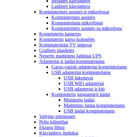
Belaidės klaviatūros
Laidinės klaviatūros
Kompiuterinės ausinės ir mikrofonai
Kompiuterinės ausinės
Kompiuteriniai mikrofonai
Kompiuterinės ausinės su mikrofonu
Kompiuterio kameros
Kompiuterių garso kolonėlės
Kompiuteriniai TV imtuvai
Grafinės planšetės
Nepertr. maitinimo šaltiniai UPS
Adapteriai ir laidai kompiuteriams
Garso-vaizdo adapteriai kompiuteriams
USB adapteriai kompiuteriams
USB šakotuvai
USB WiFi adapteriai
USB adapteriai ir kiti
Kompiuterių jungiamieji laidai
Monitorių laidai
Maitinimo laidai kompiuteriams
USB laidai kompiuteriams
Valymo priemonės
Pelių kilimėliai
Ekranų filtrai
Klaviatūros lipdukai