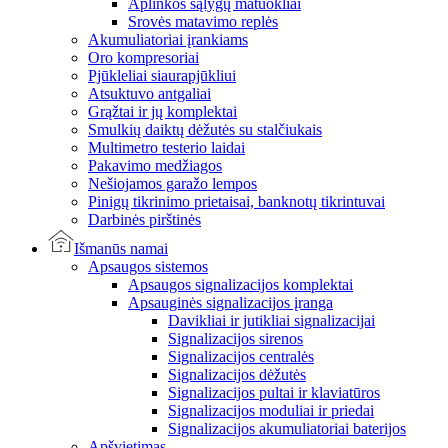
Aplinkos sąlygų matuokliai
Srovės matavimo replės
Akumuliatoriai įrankiams
Oro kompresoriai
Pjūkleliai siaurapjūkliui
Atsuktuvo antgaliai
Grąžtai ir jų komplektai
Smulkių daiktų dėžutės su stalčiukais
Multimetro testerio laidai
Pakavimo medžiagos
Nešiojamos garažo lempos
Pinigų tikrinimo prietaisai, banknotų tikrintuvai
Darbinės pirštinės
Išmanūs namai
Apsaugos sistemos
Apsaugos signalizacijos komplektai
Apsauginės signalizacijos įranga
Davikliai ir jutikliai signalizacijai
Signalizacijos sirenos
Signalizacijos centralės
Signalizacijos dėžutės
Signalizacijos pultai ir klaviatūros
Signalizacijos moduliai ir priedai
Signalizacijos akumuliatoriai baterijos
Apšvietimas