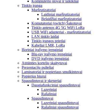
Kompiuterio stovai ir laikikliai
Tinklo įranga
Maršrutizatoriai
Laidiniai maršrutizatoriai
Belaidžiai maršrutizatoriai
Komutatoriai (switch) Šakotuvai
Tinklo antenos 4G 5G WiFi LoRa
USB WiFi adapteriai - maršrutizatoriai
LAN tinklo laidai
Tinklo įrangos priedai
Kabeliai LMR, LoRa
Išoriniai įrašymo įrenginiai
Blu-ray įrašymo įrenginiai
DVD įrašymo įrenginiai
Atminties kortelių skaitytuvai
Prezentacijų pulteliai
Laminatoriai ir popieriaus smulkintuvai
Popierius biurui
Spausdintuvai ir skeneriai
Daugiafunkciniai spausdintuvai
Lazeriniai
Rašaliniai
Spausdintuvai
Lazeriniai spausdintuvai
Rašaliniai spausdintuvai