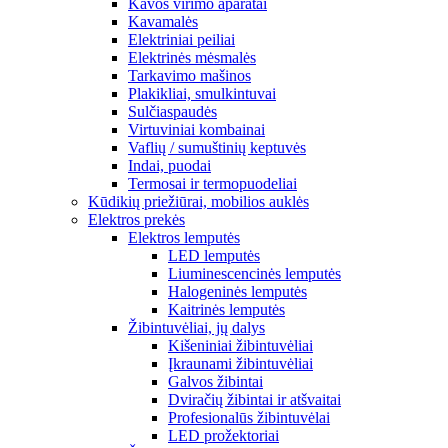
Kavos virimo aparatai
Kavamalės
Elektriniai peiliai
Elektrinės mėsmalės
Tarkavimo mašinos
Plakikliai, smulkintuvai
Sulčiaspaudės
Virtuviniai kombainai
Vaflių / sumuštinių keptuvės
Indai, puodai
Termosai ir termopuodeliai
Kūdikių priežiūrai, mobilios auklės
Elektros prekės
Elektros lemputės
LED lemputės
Liuminescencinės lemputės
Halogeninės lemputės
Kaitrinės lemputės
Žibintuvėliai, jų dalys
Kišeniniai žibintuvėliai
Įkraunami žibintuvėliai
Galvos žibintai
Dviračių žibintai ir atšvaitai
Profesionalūs žibintuvėlai
LED prožektoriai