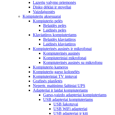
Lazerių valymo priemonės
Diskų dėklai ir stoveliai
Vaizdajuostės
Kompiuterių aksesuarai
Kompiuterio pelės
Belaidės pelės
Laidinės pelės
Klaviatūros kompiuteriams
Belaidės klaviatūros
Laidinės klaviatūros
Kompiuterinės ausinės ir mikrofonai
Kompiuterinės ausinės
Kompiuteriniai mikrofonai
Kompiuterinės ausinės su mikrofonu
Kompiuterio kameros
Kompiuterių garso kolonėlės
Kompiuteriniai TV imtuvai
Grafinės planšetės
Nepertr. maitinimo šaltiniai UPS
Adapteriai ir laidai kompiuteriams
Garso-vaizdo adapteriai kompiuteriams
USB adapteriai kompiuteriams
USB šakotuvai
USB WiFi adapteriai
USB adapteriai ir kiti