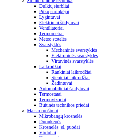
Smulki buitinė technika
Dulkių siurbliai
Pūkų surinkėjai
Lygintuvai
Elektriniai šildytuvai
Ventiliatoriai
Termometrai
Meteo stotelės
Svarstyklės
Mechaninės svarstyklės
Elektroninės svarstyklės
Virtuvinės svarstyklės
Laikrodžiai
Rankiniai laikrodžiai
Sieniniai laikrodžiai
Žadintuvai
Automobiliniai šaldytuvai
Termostatai
Termovizoriai
Buitinės technikos priedai
Maisto ruošimui
Mikrobangų krosnelės
Duonkepės
Krosnelės, el. puodai
Virduliai