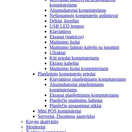
kompiuteriams
Akumuliatoriai kompiuteriams
Nešionamųjų kompiuterių aušintuvai
Dėklai, krepšiai
USB LED lempos
Klaviatūros
Ekranai (matricos)
Maitinimo lizdai
Maitinimo šaltinio kabelis su jungtimi
Užraktai
Kiti priedai kompiuteriams
Ekrano kabeliai
Maitinimo lizdai kompiuteriams
Planšetinių kompiuterių priedai
Klaviatūros planšetiniams kompiuteriams
Akumuliatoriai planšetiniams
kompiuteriams
Ekranai planšetiniams kompiuteriams
Planšečių maitinimo šaltiniai
Planšečių apsauginiai stiklai
Mini POS kompiuteriai
Serveriai, Duomenų saugyklos
Knygų skaityklės
Monitoriai