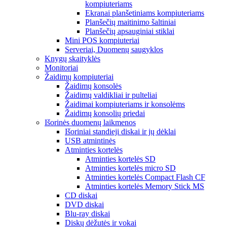
kompiuteriams
Ekranai planšetiniams kompiuteriams
Planšečių maitinimo šaltiniai
Planšečių apsauginiai stiklai
Mini POS kompiuteriai
Serveriai, Duomenų saugyklos
Knygų skaityklės
Monitoriai
Žaidimų kompiuteriai
Žaidimų konsolės
Žaidimų valdikliai ir pulteliai
Žaidimai kompiuteriams ir konsolėms
Žaidimų konsolių priedai
Išorinės duomenų laikmenos
Išoriniai standieji diskai ir jų dėklai
USB atmintinės
Atminties kortelės
Atminties kortelės SD
Atminties kortelės micro SD
Atminties kortelės Compact Flash CF
Atminties kortelės Memory Stick MS
CD diskai
DVD diskai
Blu-ray diskai
Diskų dėžutės ir vokai