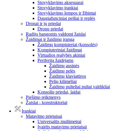
Stovyklavimo aksesuarai
Stovyklavimo įrankiai
Stovyklavimo lempos ir žibintai
Daugiafunciniai peiliai ir replės
Dronai ir jų priedai
Dronų priedai
Radijo bangomis valdomi žaislai
Žaidimai ir žaidimų įranga
Žaidimų kompiuteriai (konsolės)
Kompiuteriniai žaidimai
Virtualios realybės akiniai
Periferija žaidėjams
Žaidimų ausinės
Žaidimų pelės
Žaidimų klaviatūros
Pelių kilimėliai
Žaidimų pulteliai pultai valdikliai
Konsolių priedai, laidai
Piešimo reikmenys
Žaislai - konstruktoriai
Įrankiai
Matavimo prietaisai
Universalūs multimetrai
Įvairūs matavimo prietaisai