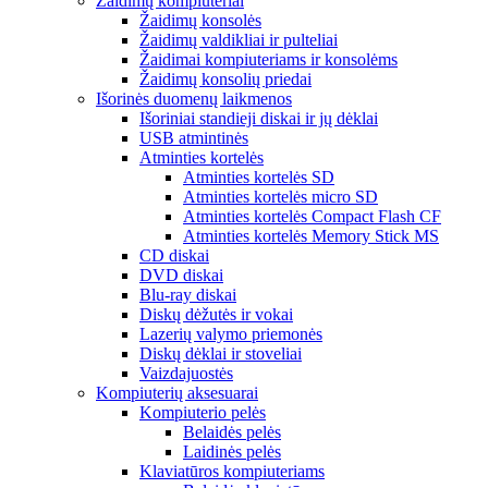
Žaidimų kompiuteriai
Žaidimų konsolės
Žaidimų valdikliai ir pulteliai
Žaidimai kompiuteriams ir konsolėms
Žaidimų konsolių priedai
Išorinės duomenų laikmenos
Išoriniai standieji diskai ir jų dėklai
USB atmintinės
Atminties kortelės
Atminties kortelės SD
Atminties kortelės micro SD
Atminties kortelės Compact Flash CF
Atminties kortelės Memory Stick MS
CD diskai
DVD diskai
Blu-ray diskai
Diskų dėžutės ir vokai
Lazerių valymo priemonės
Diskų dėklai ir stoveliai
Vaizdajuostės
Kompiuterių aksesuarai
Kompiuterio pelės
Belaidės pelės
Laidinės pelės
Klaviatūros kompiuteriams