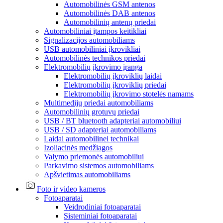
Automobilinės GSM antenos
Automobilinės DAB antenos
Automobilinių antenų priedai
Automobiliniai įtampos keitikliai
Signalizacijos automobiliams
USB automobiliniai įkrovikliai
Automobilinės technikos priedai
Elektromobilių įkrovimo įranga
Elektromobilių įkroviklių laidai
Elektromobilių įkroviklių priedai
Elektromobilių įkrovimo stotelės namams
Multimedijų priedai automobiliams
Automobilinių grotuvų priedai
USB / BT bluetooth adapteriai automobiliui
USB / SD adapteriai automobiliams
Laidai automobilinei technikai
Izoliacinės medžiagos
Valymo priemonės automobiliui
Parkavimo sistemos automobiliams
Apšvietimas automobiliams
Foto ir video kameros
Fotoaparatai
Veidrodiniai fotoaparatai
Sisteminiai fotoaparatai