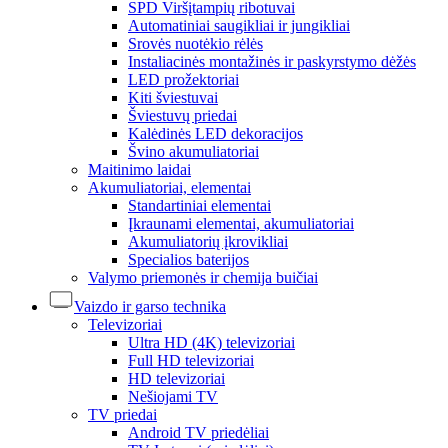
SPD Viršįtampių ribotuvai
Automatiniai saugikliai ir jungikliai
Srovės nuotėkio rėlės
Instaliacinės montažinės ir paskyrstymo dėžės
LED prožektoriai
Kiti šviestuvai
Šviestuvų priedai
Kalėdinės LED dekoracijos
Švino akumuliatoriai
Maitinimo laidai
Akumuliatoriai, elementai
Standartiniai elementai
Įkraunami elementai, akumuliatoriai
Akumuliatorių įkrovikliai
Specialios baterijos
Valymo priemonės ir chemija buičiai
Vaizdo ir garso technika
Televizoriai
Ultra HD (4K) televizoriai
Full HD televizoriai
HD televizoriai
Nešiojami TV
TV priedai
Android TV priedėliai