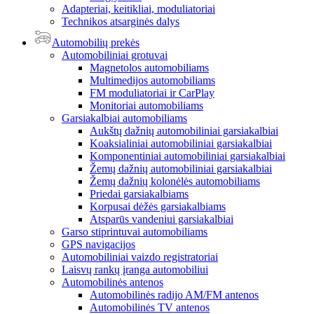
Adapteriai, keitikliai, moduliatoriai
Technikos atsarginės dalys
Automobilių prekės
Automobiliniai grotuvai
Magnetolos automobiliams
Multimedijos automobiliams
FM moduliatoriai ir CarPlay
Monitoriai automobiliams
Garsiakalbiai automobiliams
Aukštų dažnių automobiliniai garsiakalbiai
Koaksialiniai automobiliniai garsiakalbiai
Komponentiniai automobiliniai garsiakalbiai
Žemų dažnių automobiliniai garsiakalbiai
Žemų dažnių kolonėlės automobiliams
Priedai garsiakalbiams
Korpusai dėžės garsiakalbiams
Atsparūs vandeniui garsiakalbiai
Garso stiprintuvai automobiliams
GPS navigacijos
Automobiliniai vaizdo registratoriai
Laisvų rankų įranga automobiliui
Automobilinės antenos
Automobilinės radijo AM/FM antenos
Automobilinės TV antenos