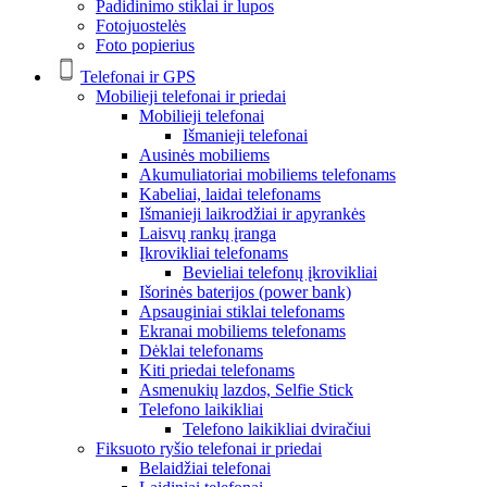
Padidinimo stiklai ir lupos
Fotojuostelės
Foto popierius
Telefonai ir GPS
Mobilieji telefonai ir priedai
Mobilieji telefonai
Išmanieji telefonai
Ausinės mobiliems
Akumuliatoriai mobiliems telefonams
Kabeliai, laidai telefonams
Išmanieji laikrodžiai ir apyrankės
Laisvų rankų įranga
Įkrovikliai telefonams
Bevieliai telefonų įkrovikliai
Išorinės baterijos (power bank)
Apsauginiai stiklai telefonams
Ekranai mobiliems telefonams
Dėklai telefonams
Kiti priedai telefonams
Asmenukių lazdos, Selfie Stick
Telefono laikikliai
Telefono laikikliai dviračiui
Fiksuoto ryšio telefonai ir priedai
Belaidžiai telefonai