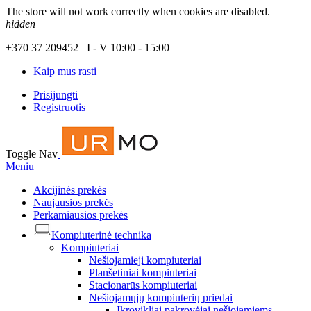
The store will not work correctly when cookies are disabled.
hidden
+370 37 209452 I - V 10:00 - 15:00
Kaip mus rasti
Prisijungti
Registruotis
Toggle Nav
Meniu
Akcijinės prekės
Naujausios prekės
Perkamiausios prekės
Kompiuterinė technika
Kompiuteriai
Nešiojamieji kompiuteriai
Planšetiniai kompiuteriai
Stacionarūs kompiuteriai
Nešiojamųjų kompiuterių priedai
Įkrovikliai pakrovėjai nešiojamiems