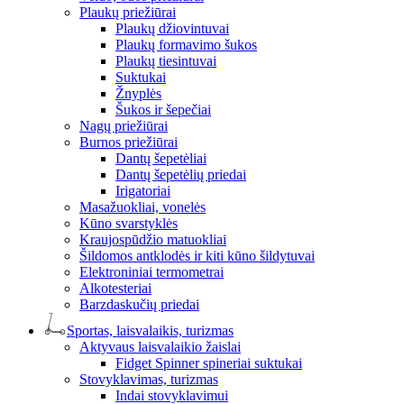
Plaukų priežiūrai
Plaukų džiovintuvai
Plaukų formavimo šukos
Plaukų tiesintuvai
Suktukai
Žnyplės
Šukos ir šepečiai
Nagų priežiūrai
Burnos priežiūrai
Dantų šepetėliai
Dantų šepetėlių priedai
Irigatoriai
Masažuokliai, vonelės
Kūno svarstyklės
Kraujospūdžio matuokliai
Šildomos antklodės ir kiti kūno šildytuvai
Elektroniniai termometrai
Alkotesteriai
Barzdaskučių priedai
Sportas, laisvalaikis, turizmas
Aktyvaus laisvalaikio žaislai
Fidget Spinner spineriai suktukai
Stovyklavimas, turizmas
Indai stovyklavimui