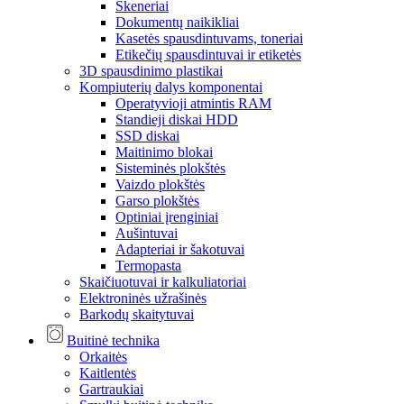
Skeneriai
Dokumentų naikikliai
Kasetės spausdintuvams, toneriai
Etikečių spausdintuvai ir etiketės
3D spausdinimo plastikai
Kompiuterių dalys komponentai
Operatyvioji atmintis RAM
Standieji diskai HDD
SSD diskai
Maitinimo blokai
Sisteminės plokštės
Vaizdo plokštės
Garso plokštės
Optiniai įrenginiai
Aušintuvai
Adapteriai ir šakotuvai
Termopasta
Skaičiuotuvai ir kalkuliatoriai
Elektroninės užrašinės
Barkodų skaitytuvai
Buitinė technika
Orkaitės
Kaitlentės
Gartraukiai