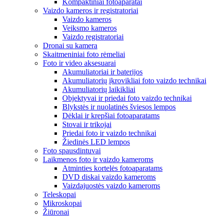
Kompaktiniai fotoaparatai
Vaizdo kameros ir registratoriai
Vaizdo kameros
Veiksmo kameros
Vaizdo registratoriai
Dronai su kamera
Skaitmeniniai foto rėmeliai
Foto ir video aksesuarai
Akumuliatoriai ir baterijos
Akumuliatorių įkrovikliai foto vaizdo technikai
Akumuliatorių laikikliai
Objektyvai ir priedai foto vaizdo technikai
Blykstės ir nuolatinės šviesos lempos
Dėklai ir krepšiai fotoaparatams
Stovai ir trikojai
Priedai foto ir vaizdo technikai
Žiedinės LED lempos
Foto spausdintuvai
Laikmenos foto ir vaizdo kameroms
Atminties kortelės fotoaparatams
DVD diskai vaizdo kameroms
Vaizdajuostės vaizdo kameroms
Teleskopai
Mikroskopai
Žiūronai