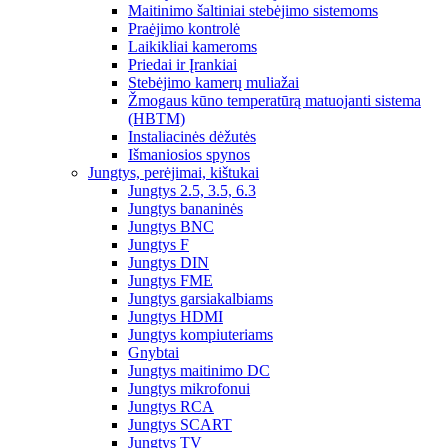
Maitinimo šaltiniai stebėjimo sistemoms
Praėjimo kontrolė
Laikikliai kameroms
Priedai ir Įrankiai
Stebėjimo kamerų muliažai
Žmogaus kūno temperatūrą matuojanti sistema
(HBTM)
Instaliacinės dėžutės
Išmaniosios spynos
Jungtys, perėjimai, kištukai
Jungtys 2.5, 3.5, 6.3
Jungtys bananinės
Jungtys BNC
Jungtys F
Jungtys DIN
Jungtys FME
Jungtys garsiakalbiams
Jungtys HDMI
Jungtys kompiuteriams
Gnybtai
Jungtys maitinimo DC
Jungtys mikrofonui
Jungtys RCA
Jungtys SCART
Jungtys TV