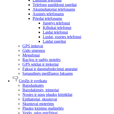
Laidiniai telefonai
Telefonų papildomi rageliai
Akumuliatoriai telefonams
Ausinės telefonams
Priedai telefonams
Jungtys telefonui
Kištukai telefonui
Laidai telefonui
Lizdai, rozetes telefonui
Laidai rageliui
GPS imtuvai
Gido sistemos
Megafonai
Racijos ir radijo stotelės
GPS sekliai ir trekeriai
Faksai ir daugiafunkciniai aparatai
Sąnaudinės medžiagos faksams
Grožis ir sveikata
Barzdaskutės
Barzdakirpės, trimeriai
Nosies ir ausų plaukų kirpikliai
Epiliatoriai, skustuvai
Skustuvai moterims
Plaukų kirpimo mašinėlės
Veido, odos priežiūrai