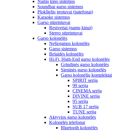
Namų kino sistemos
Soundbar garso sistemos
Plokštelių grotuvai (patefonai)
Karaoke sistemos
Garso stiprintuvai
Resiveriai (namų kinui)
Stereo stiprintuvai
Garso kolonėlės
Nešiojamos kolonėlės
Garso sistemos
Belaidės kolonėlės
Hi-Fi, High-End garso kolonėlės
Grindinės garso kolonėlės
Sieninės garso kolonėlės
Garso kolonėlių komplektai
SPIRIT serija
99 serija
CINEMA serija
DIVINE serija
95 serija
SUB 17 serija
TUNE serija
Aktyvios garso kolonėlės
Kolonėlės telefonui
Bluetooth kolonėlės