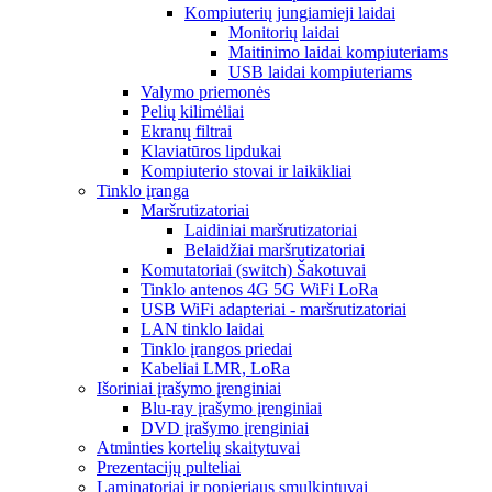
Kompiuterių jungiamieji laidai
Monitorių laidai
Maitinimo laidai kompiuteriams
USB laidai kompiuteriams
Valymo priemonės
Pelių kilimėliai
Ekranų filtrai
Klaviatūros lipdukai
Kompiuterio stovai ir laikikliai
Tinklo įranga
Maršrutizatoriai
Laidiniai maršrutizatoriai
Belaidžiai maršrutizatoriai
Komutatoriai (switch) Šakotuvai
Tinklo antenos 4G 5G WiFi LoRa
USB WiFi adapteriai - maršrutizatoriai
LAN tinklo laidai
Tinklo įrangos priedai
Kabeliai LMR, LoRa
Išoriniai įrašymo įrenginiai
Blu-ray įrašymo įrenginiai
DVD įrašymo įrenginiai
Atminties kortelių skaitytuvai
Prezentacijų pulteliai
Laminatoriai ir popieriaus smulkintuvai