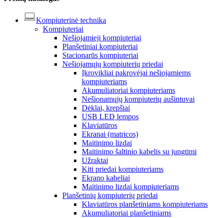
Kompiuterinė technika
Kompiuteriai
Nešiojamieji kompiuteriai
Planšetiniai kompiuteriai
Stacionarūs kompiuteriai
Nešiojamųjų kompiuterių priedai
Įkrovikliai pakrovėjai nešiojamiems
kompiuteriams
Akumuliatoriai kompiuteriams
Nešionamųjų kompiuterių aušintuvai
Dėklai, krepšiai
USB LED lempos
Klaviatūros
Ekranai (matricos)
Maitinimo lizdai
Maitinimo šaltinio kabelis su jungtimi
Užraktai
Kiti priedai kompiuteriams
Ekrano kabeliai
Maitinimo lizdai kompiuteriams
Planšetinių kompiuterių priedai
Klaviatūros planšetiniams kompiuteriams
Akumuliatoriai planšetiniams