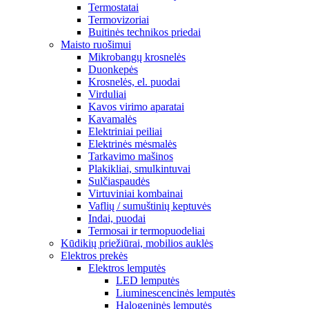
Termostatai
Termovizoriai
Buitinės technikos priedai
Maisto ruošimui
Mikrobangų krosnelės
Duonkepės
Krosnelės, el. puodai
Virduliai
Kavos virimo aparatai
Kavamalės
Elektriniai peiliai
Elektrinės mėsmalės
Tarkavimo mašinos
Plakikliai, smulkintuvai
Sulčiaspaudės
Virtuviniai kombainai
Vaflių / sumuštinių keptuvės
Indai, puodai
Termosai ir termopuodeliai
Kūdikių priežiūrai, mobilios auklės
Elektros prekės
Elektros lemputės
LED lemputės
Liuminescencinės lemputės
Halogeninės lemputės