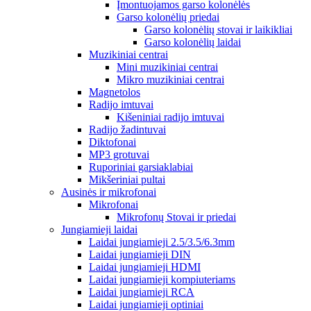
Įmontuojamos garso kolonėlės
Garso kolonėlių priedai
Garso kolonėlių stovai ir laikikliai
Garso kolonėlių laidai
Muzikiniai centrai
Mini muzikiniai centrai
Mikro muzikiniai centrai
Magnetolos
Radijo imtuvai
Kišeniniai radijo imtuvai
Radijo žadintuvai
Diktofonai
MP3 grotuvai
Ruporiniai garsiaklabiai
Mikšeriniai pultai
Ausinės ir mikrofonai
Mikrofonai
Mikrofonų Stovai ir priedai
Jungiamieji laidai
Laidai jungiamieji 2.5/3.5/6.3mm
Laidai jungiamieji DIN
Laidai jungiamieji HDMI
Laidai jungiamieji kompiuteriams
Laidai jungiamieji RCA
Laidai jungiamieji optiniai