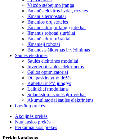
Vaizdo stebėjimo įranga
Išmanūs elektros lizdai, rozetės
Išmanūs termostatai
Išmanios orų stotelės
Išmanūs durų ir langų jutikliai
Išmanūs robotai siurbliai
Išmanūs durų užraktai
Išmanieji robotai
Išmanusis šildymas ir vėdinimas
Saulės elektrinės
Saulės elektrinės moduliai
Inverteriai saulės elektrinėms
Galios optimizatoriai
DC paskirstymo dėžės
Kabeliai ir PV jungtys
Laikikliai moduliams
Sulankstomi saulės įkrovikliai
Akumuliatoriai saulės elektrinėms
Gyvūnų prekės
Akcijinės prekės
Naujausios prekės
Perkamiausios prekės
Prekių katalogas