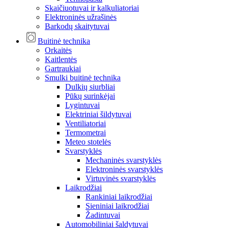
Skaičiuotuvai ir kalkuliatoriai
Elektroninės užrašinės
Barkodų skaitytuvai
Buitinė technika
Orkaitės
Kaitlentės
Gartraukiai
Smulki buitinė technika
Dulkių siurbliai
Pūkų surinkėjai
Lygintuvai
Elektriniai šildytuvai
Ventiliatoriai
Termometrai
Meteo stotelės
Svarstyklės
Mechaninės svarstyklės
Elektroninės svarstyklės
Virtuvinės svarstyklės
Laikrodžiai
Rankiniai laikrodžiai
Sieniniai laikrodžiai
Žadintuvai
Automobiliniai šaldytuvai