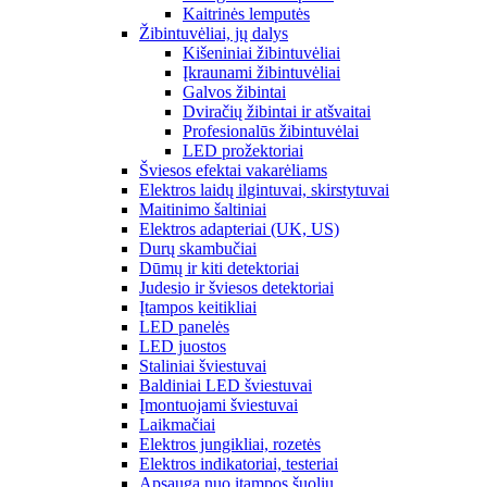
Kaitrinės lemputės
Žibintuvėliai, jų dalys
Kišeniniai žibintuvėliai
Įkraunami žibintuvėliai
Galvos žibintai
Dviračių žibintai ir atšvaitai
Profesionalūs žibintuvėlai
LED prožektoriai
Šviesos efektai vakarėliams
Elektros laidų ilgintuvai, skirstytuvai
Maitinimo šaltiniai
Elektros adapteriai (UK, US)
Durų skambučiai
Dūmų ir kiti detektoriai
Judesio ir šviesos detektoriai
Įtampos keitikliai
LED panelės
LED juostos
Staliniai šviestuvai
Baldiniai LED šviestuvai
Įmontuojami šviestuvai
Laikmačiai
Elektros jungikliai, rozetės
Elektros indikatoriai, testeriai
Apsauga nuo įtampos šuolių