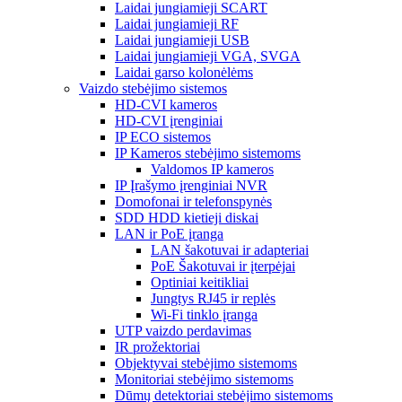
Laidai jungiamieji SCART
Laidai jungiamieji RF
Laidai jungiamieji USB
Laidai jungiamieji VGA, SVGA
Laidai garso kolonėlėms
Vaizdo stebėjimo sistemos
HD-CVI kameros
HD-CVI įrenginiai
IP ECO sistemos
IP Kameros stebėjimo sistemoms
Valdomos IP kameros
IP Įrašymo įrenginiai NVR
Domofonai ir telefonspynės
SDD HDD kietieji diskai
LAN ir PoE įranga
LAN šakotuvai ir adapteriai
PoE Šakotuvai ir įterpėjai
Optiniai keitikliai
Jungtys RJ45 ir replės
Wi-Fi tinklo įranga
UTP vaizdo perdavimas
IR prožektoriai
Objektyvai stebėjimo sistemoms
Monitoriai stebėjimo sistemoms
Dūmų detektoriai stebėjimo sistemoms