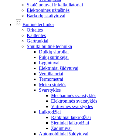
Skaičiuotuvai ir kalkuliatoriai
Elektroninės užrašinės
Barkodų skaitytuvai
Buitinė technika
Orkaitės
Kaitlentės
Gartraukiai
Smulki buitinė technika
Dulkių siurbliai
Pūkų surinkėjai
Lygintuvai
Elektriniai šildytuvai
Ventiliatoriai
Termometrai
Meteo stotelės
Svarstyklės
Mechaninės svarstyklės
Elektroninės svarstyklės
Virtuvinės svarstyklės
Laikrodžiai
Rankiniai laikrodžiai
Sieniniai laikrodžiai
Žadintuvai
Automobiliniai šaldytuvai