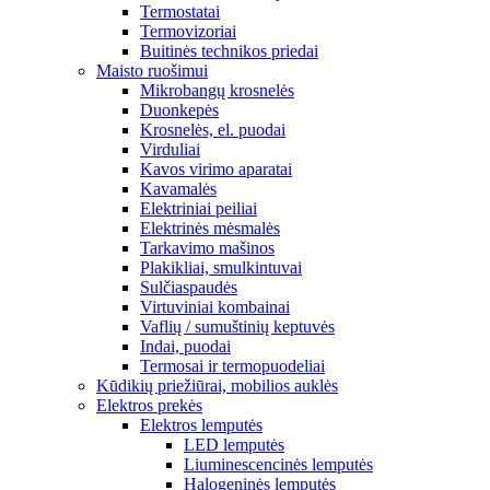
Termostatai
Termovizoriai
Buitinės technikos priedai
Maisto ruošimui
Mikrobangų krosnelės
Duonkepės
Krosnelės, el. puodai
Virduliai
Kavos virimo aparatai
Kavamalės
Elektriniai peiliai
Elektrinės mėsmalės
Tarkavimo mašinos
Plakikliai, smulkintuvai
Sulčiaspaudės
Virtuviniai kombainai
Vaflių / sumuštinių keptuvės
Indai, puodai
Termosai ir termopuodeliai
Kūdikių priežiūrai, mobilios auklės
Elektros prekės
Elektros lemputės
LED lemputės
Liuminescencinės lemputės
Halogeninės lemputės