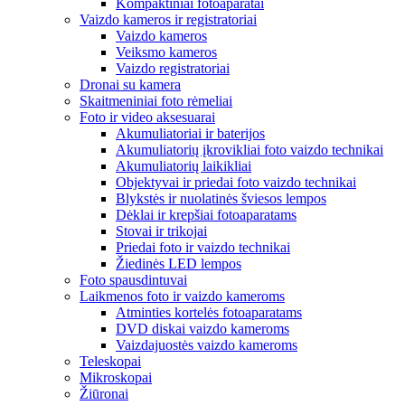
Kompaktiniai fotoaparatai
Vaizdo kameros ir registratoriai
Vaizdo kameros
Veiksmo kameros
Vaizdo registratoriai
Dronai su kamera
Skaitmeniniai foto rėmeliai
Foto ir video aksesuarai
Akumuliatoriai ir baterijos
Akumuliatorių įkrovikliai foto vaizdo technikai
Akumuliatorių laikikliai
Objektyvai ir priedai foto vaizdo technikai
Blykstės ir nuolatinės šviesos lempos
Dėklai ir krepšiai fotoaparatams
Stovai ir trikojai
Priedai foto ir vaizdo technikai
Žiedinės LED lempos
Foto spausdintuvai
Laikmenos foto ir vaizdo kameroms
Atminties kortelės fotoaparatams
DVD diskai vaizdo kameroms
Vaizdajuostės vaizdo kameroms
Teleskopai
Mikroskopai
Žiūronai