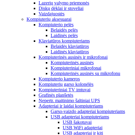
Lazerių valymo priemonės
Diskų dėklai ir stoveliai
Vaizdajuostės
Kompiuterių aksesuarai
Kompiuterio pelės
Belaidės pelės
Laidinės pelės
Klaviatūros kompiuteriams
Belaidės klaviatūros
Laidinės klaviatūros
Kompiuterinės ausinės ir mikrofonai
Kompiuterinės ausinės
Kompiuteriniai mikrofonai
Kompiuterinės ausinės su mikrofonu
Kompiuterio kameros
Kompiuterių garso kolonėlės
Kompiuteriniai TV imtuvai
Grafinės planšetės
Nepertr. maitinimo šaltiniai UPS
Adapteriai ir laidai kompiuteriams
Garso-vaizdo adapteriai kompiuteriams
USB adapteriai kompiuteriams
USB šakotuvai
USB WiFi adapteriai
USB adapteriai ir kiti