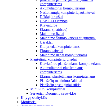
kompiuteriams
Akumuliatoriai kompiuteriams
Nešionamųjų kompiuterių aušintuvai
Dėklai, krepšiai
USB LED lempos
Klaviatūros
Ekranai (matricos)
Maitinimo lizdai
Maitinimo šaltinio kabelis su jungtimi
Užraktai
Kiti priedai kompiuteriams
Ekrano kabeliai
Maitinimo lizdai kompiuteriams
Planšetinių kompiuterių priedai
Klaviatūros planšetiniams kompiuteriams
Akumuliatoriai planšetiniams
kompiuteriams
Ekranai planšetiniams kompiuteriams
Planšečių maitinimo šaltiniai
Planšečių apsauginiai stiklai
Mini POS kompiuteriai
Serveriai, Duomenų saugyklos
Knygų skaityklės
Monitoriai