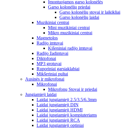
Įmontuojamos garso kolonėlės
Garso kolonėlių priedai
Garso kolonėlių stovai ir laikikliai
Garso kolonėlių laidai
Muzikiniai centrai
Mini muzikiniai centrai
Mikro muzikiniai centrai
Magnetolos
Radijo imtuvai
Kišeniniai radijo imtuvai
Radijo žadintuvai
Diktofonai
MP3 grotuvai
Ruporiniai garsiaklabiai
Mikšeriniai pultai
Ausinės ir mikrofonai
Mikrofonai
Mikrofonų Stovai ir priedai
Jungiamieji laidai
Laidai jungiamieji 2.5/3.5/6.3mm
Laidai jungiamieji DIN
Laidai jungiamieji HDMI
Laidai jungiamieji kompiuteriams
Laidai jungiamieji RCA
Laidai jungiamieji optiniai