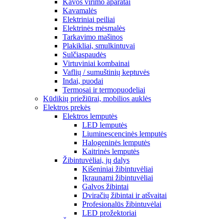
Kavos virimo aparatai
Kavamalės
Elektriniai peiliai
Elektrinės mėsmalės
Tarkavimo mašinos
Plakikliai, smulkintuvai
Sulčiaspaudės
Virtuviniai kombainai
Vaflių / sumuštinių keptuvės
Indai, puodai
Termosai ir termopuodeliai
Kūdikių priežiūrai, mobilios auklės
Elektros prekės
Elektros lemputės
LED lemputės
Liuminescencinės lemputės
Halogeninės lemputės
Kaitrinės lemputės
Žibintuvėliai, jų dalys
Kišeniniai žibintuvėliai
Įkraunami žibintuvėliai
Galvos žibintai
Dviračių žibintai ir atšvaitai
Profesionalūs žibintuvėlai
LED prožektoriai