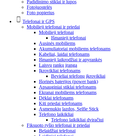
Padidinimo stiklai ir lupos
Fotojuostelės
Foto popierius
Telefonai ir GPS
Mobilieji telefonai ir priedai
Mobilieji telefonai
Išmanieji telefonai
Ausinės mobiliems
Akumuliatoriai mobiliems telefonams
Kabeliai, laidai telefonams
Išmanieji laikrodžiai ir apyrankės
Laisvų rankų įranga
Įkrovikliai telefonams
Bevieliai telefonų įkrovikliai
Išorinės baterijos (power bank)
Apsauginiai stiklai telefonams
Ekranai mobiliems telefonams
Dėklai telefonams
Kiti priedai telefonams
Asmenukių lazdos, Selfie Stick
Telefono laikikliai
Telefono laikikliai dviračiui
Fiksuoto ryšio telefonai ir priedai
Belaidžiai telefonai