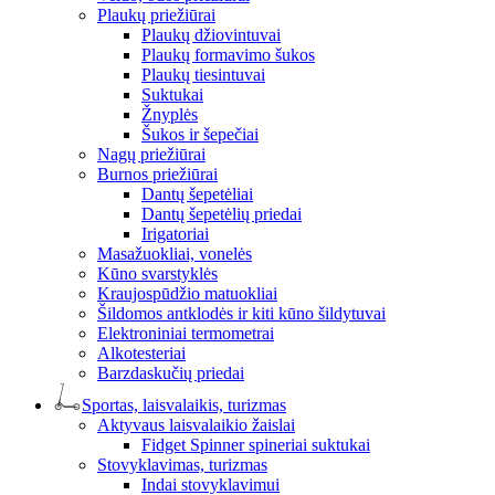
Plaukų priežiūrai
Plaukų džiovintuvai
Plaukų formavimo šukos
Plaukų tiesintuvai
Suktukai
Žnyplės
Šukos ir šepečiai
Nagų priežiūrai
Burnos priežiūrai
Dantų šepetėliai
Dantų šepetėlių priedai
Irigatoriai
Masažuokliai, vonelės
Kūno svarstyklės
Kraujospūdžio matuokliai
Šildomos antklodės ir kiti kūno šildytuvai
Elektroniniai termometrai
Alkotesteriai
Barzdaskučių priedai
Sportas, laisvalaikis, turizmas
Aktyvaus laisvalaikio žaislai
Fidget Spinner spineriai suktukai
Stovyklavimas, turizmas
Indai stovyklavimui