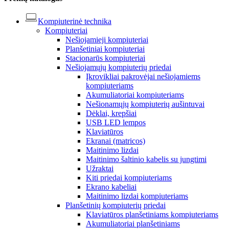
Kompiuterinė technika
Kompiuteriai
Nešiojamieji kompiuteriai
Planšetiniai kompiuteriai
Stacionarūs kompiuteriai
Nešiojamųjų kompiuterių priedai
Įkrovikliai pakrovėjai nešiojamiems
kompiuteriams
Akumuliatoriai kompiuteriams
Nešionamųjų kompiuterių aušintuvai
Dėklai, krepšiai
USB LED lempos
Klaviatūros
Ekranai (matricos)
Maitinimo lizdai
Maitinimo šaltinio kabelis su jungtimi
Užraktai
Kiti priedai kompiuteriams
Ekrano kabeliai
Maitinimo lizdai kompiuteriams
Planšetinių kompiuterių priedai
Klaviatūros planšetiniams kompiuteriams
Akumuliatoriai planšetiniams