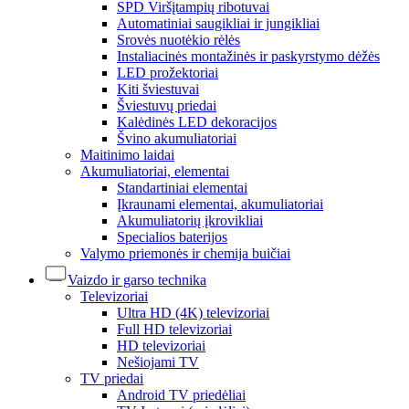
SPD Viršįtampių ribotuvai
Automatiniai saugikliai ir jungikliai
Srovės nuotėkio rėlės
Instaliacinės montažinės ir paskyrstymo dėžės
LED prožektoriai
Kiti šviestuvai
Šviestuvų priedai
Kalėdinės LED dekoracijos
Švino akumuliatoriai
Maitinimo laidai
Akumuliatoriai, elementai
Standartiniai elementai
Įkraunami elementai, akumuliatoriai
Akumuliatorių įkrovikliai
Specialios baterijos
Valymo priemonės ir chemija buičiai
Vaizdo ir garso technika
Televizoriai
Ultra HD (4K) televizoriai
Full HD televizoriai
HD televizoriai
Nešiojami TV
TV priedai
Android TV priedėliai