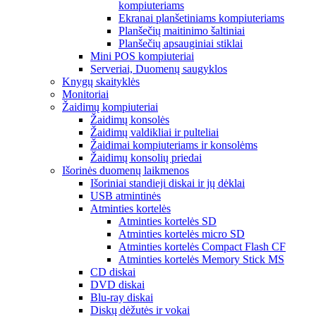
kompiuteriams
Ekranai planšetiniams kompiuteriams
Planšečių maitinimo šaltiniai
Planšečių apsauginiai stiklai
Mini POS kompiuteriai
Serveriai, Duomenų saugyklos
Knygų skaityklės
Monitoriai
Žaidimų kompiuteriai
Žaidimų konsolės
Žaidimų valdikliai ir pulteliai
Žaidimai kompiuteriams ir konsolėms
Žaidimų konsolių priedai
Išorinės duomenų laikmenos
Išoriniai standieji diskai ir jų dėklai
USB atmintinės
Atminties kortelės
Atminties kortelės SD
Atminties kortelės micro SD
Atminties kortelės Compact Flash CF
Atminties kortelės Memory Stick MS
CD diskai
DVD diskai
Blu-ray diskai
Diskų dėžutės ir vokai