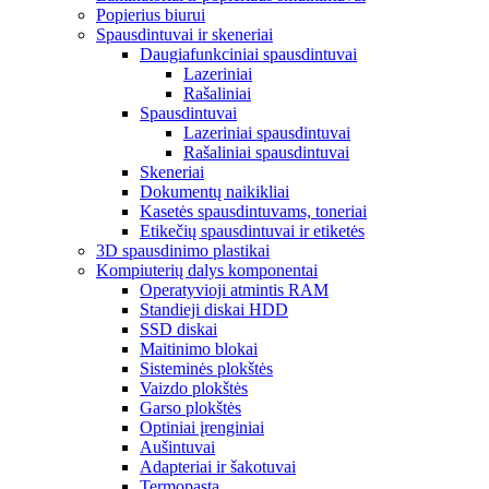
Popierius biurui
Spausdintuvai ir skeneriai
Daugiafunkciniai spausdintuvai
Lazeriniai
Rašaliniai
Spausdintuvai
Lazeriniai spausdintuvai
Rašaliniai spausdintuvai
Skeneriai
Dokumentų naikikliai
Kasetės spausdintuvams, toneriai
Etikečių spausdintuvai ir etiketės
3D spausdinimo plastikai
Kompiuterių dalys komponentai
Operatyvioji atmintis RAM
Standieji diskai HDD
SSD diskai
Maitinimo blokai
Sisteminės plokštės
Vaizdo plokštės
Garso plokštės
Optiniai įrenginiai
Aušintuvai
Adapteriai ir šakotuvai
Termopasta