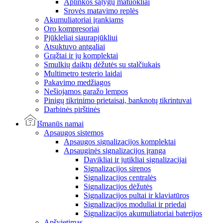
Aplinkos sąlygų matuokliai
Srovės matavimo replės
Akumuliatoriai įrankiams
Oro kompresoriai
Pjūkleliai siaurapjūkliui
Atsuktuvo antgaliai
Grąžtai ir jų komplektai
Smulkių daiktų dėžutės su stalčiukais
Multimetro testerio laidai
Pakavimo medžiagos
Nešiojamos garažo lempos
Pinigų tikrinimo prietaisai, banknotų tikrintuvai
Darbinės pirštinės
Išmanūs namai
Apsaugos sistemos
Apsaugos signalizacijos komplektai
Apsauginės signalizacijos įranga
Davikliai ir jutikliai signalizacijai
Signalizacijos sirenos
Signalizacijos centralės
Signalizacijos dėžutės
Signalizacijos pultai ir klaviatūros
Signalizacijos moduliai ir priedai
Signalizacijos akumuliatoriai baterijos
Apšvietimas