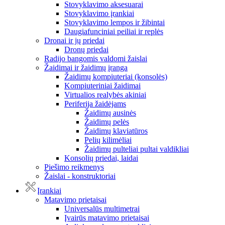
Stovyklavimo aksesuarai
Stovyklavimo įrankiai
Stovyklavimo lempos ir žibintai
Daugiafunciniai peiliai ir replės
Dronai ir jų priedai
Dronų priedai
Radijo bangomis valdomi žaislai
Žaidimai ir žaidimų įranga
Žaidimų kompiuteriai (konsolės)
Kompiuteriniai žaidimai
Virtualios realybės akiniai
Periferija žaidėjams
Žaidimų ausinės
Žaidimų pelės
Žaidimų klaviatūros
Pelių kilimėliai
Žaidimų pulteliai pultai valdikliai
Konsolių priedai, laidai
Piešimo reikmenys
Žaislai - konstruktoriai
Įrankiai
Matavimo prietaisai
Universalūs multimetrai
Įvairūs matavimo prietaisai