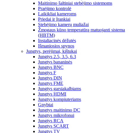
Maitinimo šaltiniai stebėjimo sistemoms
Praėjimo kontrolė
Laikikliai kameroms
Priedai ir Įrankiai
Stebėjimo kamerų muliažai
Žmogaus kūno temperatūrą matuojanti sistema
(HBTM)
Instaliacinės dėžutės
Išmaniosios spynos
Jungtys, perėjimai, kištukai
Jungtys 2.5, 3.5, 6.3
Jungtys bananinės
Jungtys BNC
Jungtys F
Jungtys DIN
Jungtys FME
Jungtys garsiakalbiams
Jungtys HDMI
Jungtys kompiuteriams
Gnybtai
Jungtys maitinimo DC
Jungtys mikrofonui
Jungtys RCA
Jungtys SCART
Jungtys TV