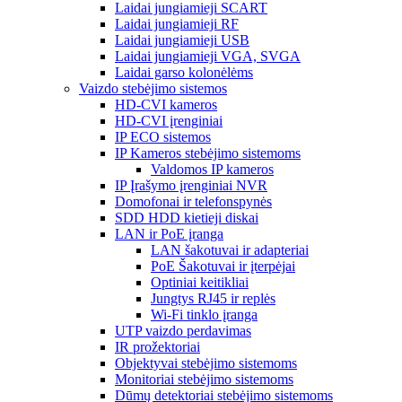
Laidai jungiamieji SCART
Laidai jungiamieji RF
Laidai jungiamieji USB
Laidai jungiamieji VGA, SVGA
Laidai garso kolonėlėms
Vaizdo stebėjimo sistemos
HD-CVI kameros
HD-CVI įrenginiai
IP ECO sistemos
IP Kameros stebėjimo sistemoms
Valdomos IP kameros
IP Įrašymo įrenginiai NVR
Domofonai ir telefonspynės
SDD HDD kietieji diskai
LAN ir PoE įranga
LAN šakotuvai ir adapteriai
PoE Šakotuvai ir įterpėjai
Optiniai keitikliai
Jungtys RJ45 ir replės
Wi-Fi tinklo įranga
UTP vaizdo perdavimas
IR prožektoriai
Objektyvai stebėjimo sistemoms
Monitoriai stebėjimo sistemoms
Dūmų detektoriai stebėjimo sistemoms