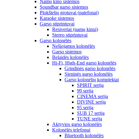
Namų kino sistemos
Soundbar garso sistemos
Plokštelių grotuvai (patefonai)
Karaoke sistemos
Garso stiprintuvai
Resiveriai (namų kinui)
Stereo stiprintuvai
Garso kolonėlės
Nešiojamos kolonėlės
Garso sistemos
Belaidės kolonėlės
Hi-Fi, High-End garso kolonėlės
Grindinės garso kolonėlės
Sieninės garso kolonėlės
Garso kolonėlių komplektai
SPIRIT serija
99 serija
CINEMA serija
DIVINE serija
95 serija
SUB 17 serija
TUNE serija
Aktyvios garso kolonėlės
Kolonėlės telefonui
Bluetooth kolonėlės