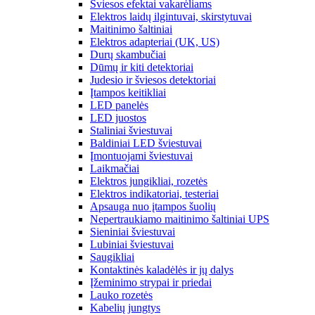
Šviesos efektai vakarėliams
Elektros laidų ilgintuvai, skirstytuvai
Maitinimo šaltiniai
Elektros adapteriai (UK, US)
Durų skambučiai
Dūmų ir kiti detektoriai
Judesio ir šviesos detektoriai
Įtampos keitikliai
LED panelės
LED juostos
Staliniai šviestuvai
Baldiniai LED šviestuvai
Įmontuojami šviestuvai
Laikmačiai
Elektros jungikliai, rozetės
Elektros indikatoriai, testeriai
Apsauga nuo įtampos šuolių
Nepertraukiamo maitinimo šaltiniai UPS
Sieniniai šviestuvai
Lubiniai šviestuvai
Saugikliai
Kontaktinės kaladėlės ir jų dalys
Įžeminimo strypai ir priedai
Lauko rozetės
Kabelių jungtys