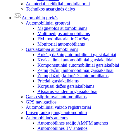
Adapteriai, keitikliai, moduliatoriai
Technikos atsarginės dalys
Automobilių prekės
Automobiliniai grotuvai
Magnetolos automobiliams
Multimedijos automobiliams
FM moduliatoriai ir CarPlay
Monitoriai automobiliams
Garsiakalbiai automobiliams
Aukštų dažnių automobiliniai garsiakalbiai
Koaksialiniai automobiliniai garsiakalbiai
Komponentiniai automobiliniai garsiakalbiai
Žemų dažnių automobiliniai garsiakalbiai
Žemų dažnių kolonėlės automobiliams
Priedai garsiakalbiams
Korpusai dėžės garsiakalbiams
Atsparūs vandeniui garsiakalbiai
Garso stiprintuvai automobiliams
GPS navigacijos
Automobiliniai vaizdo registratoriai
Laisvų rankų įranga automobiliui
Automobilinės antenos
Automobilinės radijo AM/FM antenos
Automobilinės TV antenos