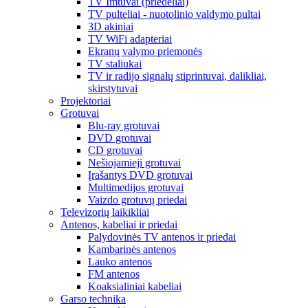
TV Imtuvai (priedėliai)
TV pulteliai - nuotolinio valdymo pultai
3D akiniai
TV WiFi adapteriai
Ekranų valymo priemonės
TV staliukai
TV ir radijo signalų stiprintuvai, dalikliai,
skirstytuvai
Projektoriai
Grotuvai
Blu-ray grotuvai
DVD grotuvai
CD grotuvai
Nešiojamieji grotuvai
Įrašantys DVD grotuvai
Multimedijos grotuvai
Vaizdo grotuvų priedai
Televizorių laikikliai
Antenos, kabeliai ir priedai
Palydovinės TV antenos ir priedai
Kambarinės antenos
Lauko antenos
FM antenos
Koaksialiniai kabeliai
Garso technika