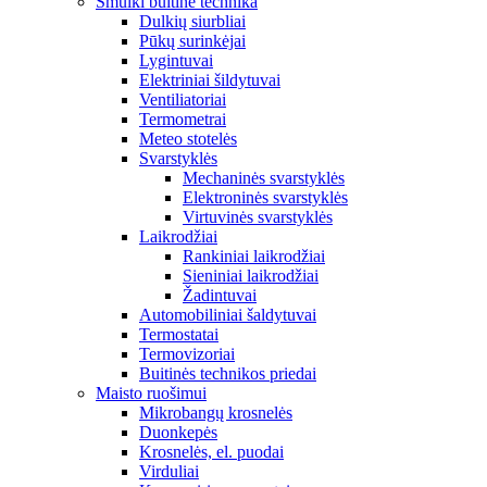
Smulki buitinė technika
Dulkių siurbliai
Pūkų surinkėjai
Lygintuvai
Elektriniai šildytuvai
Ventiliatoriai
Termometrai
Meteo stotelės
Svarstyklės
Mechaninės svarstyklės
Elektroninės svarstyklės
Virtuvinės svarstyklės
Laikrodžiai
Rankiniai laikrodžiai
Sieniniai laikrodžiai
Žadintuvai
Automobiliniai šaldytuvai
Termostatai
Termovizoriai
Buitinės technikos priedai
Maisto ruošimui
Mikrobangų krosnelės
Duonkepės
Krosnelės, el. puodai
Virduliai