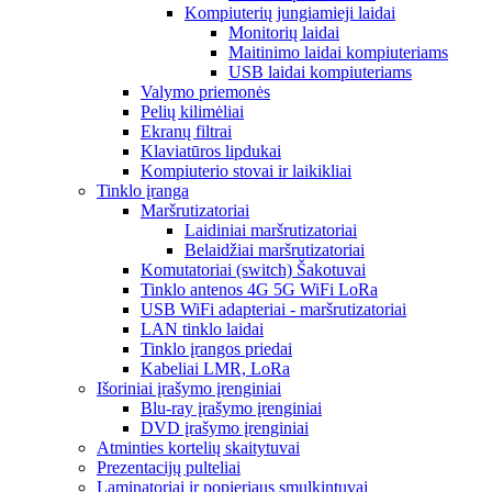
Kompiuterių jungiamieji laidai
Monitorių laidai
Maitinimo laidai kompiuteriams
USB laidai kompiuteriams
Valymo priemonės
Pelių kilimėliai
Ekranų filtrai
Klaviatūros lipdukai
Kompiuterio stovai ir laikikliai
Tinklo įranga
Maršrutizatoriai
Laidiniai maršrutizatoriai
Belaidžiai maršrutizatoriai
Komutatoriai (switch) Šakotuvai
Tinklo antenos 4G 5G WiFi LoRa
USB WiFi adapteriai - maršrutizatoriai
LAN tinklo laidai
Tinklo įrangos priedai
Kabeliai LMR, LoRa
Išoriniai įrašymo įrenginiai
Blu-ray įrašymo įrenginiai
DVD įrašymo įrenginiai
Atminties kortelių skaitytuvai
Prezentacijų pulteliai
Laminatoriai ir popieriaus smulkintuvai