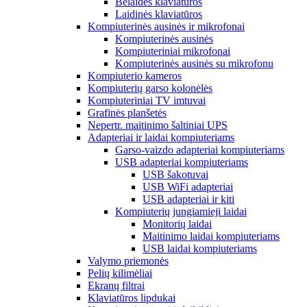
Belaidės klaviatūros
Laidinės klaviatūros
Kompiuterinės ausinės ir mikrofonai
Kompiuterinės ausinės
Kompiuteriniai mikrofonai
Kompiuterinės ausinės su mikrofonu
Kompiuterio kameros
Kompiuterių garso kolonėlės
Kompiuteriniai TV imtuvai
Grafinės planšetės
Nepertr. maitinimo šaltiniai UPS
Adapteriai ir laidai kompiuteriams
Garso-vaizdo adapteriai kompiuteriams
USB adapteriai kompiuteriams
USB šakotuvai
USB WiFi adapteriai
USB adapteriai ir kiti
Kompiuterių jungiamieji laidai
Monitorių laidai
Maitinimo laidai kompiuteriams
USB laidai kompiuteriams
Valymo priemonės
Pelių kilimėliai
Ekranų filtrai
Klaviatūros lipdukai