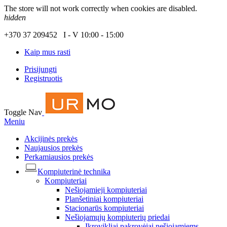
The store will not work correctly when cookies are disabled.
hidden
+370 37 209452 I - V 10:00 - 15:00
Kaip mus rasti
Prisijungti
Registruotis
Toggle Nav
Meniu
Akcijinės prekės
Naujausios prekės
Perkamiausios prekės
Kompiuterinė technika
Kompiuteriai
Nešiojamieji kompiuteriai
Planšetiniai kompiuteriai
Stacionarūs kompiuteriai
Nešiojamųjų kompiuterių priedai
Įkrovikliai pakrovėjai nešiojamiems