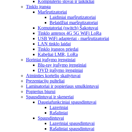
Kompiuterio stovai ir laikikliai
Tinklo įranga
Maršrutizatoriai
Laidiniai maršrutizatoriai
Belaidžiai maršrutizatoriai
Komutatoriai (switch) Šakotuvai
Tinklo antenos 4G 5G WiFi LoRa
USB WiFi adapteriai - maršrutizatoriai
LAN tinklo laidai
Tinklo įrangos priedai
Kabeliai LMR, LoRa
Išoriniai įrašymo įrenginiai
Blu-ray įrašymo įrenginiai
DVD įrašymo įrenginiai
Atminties kortelių skaitytuvai
Prezentacijų pulteliai
Laminatoriai ir popieriaus smulkintuvai
Popierius biurui
Spausdintuvai ir skeneriai
Daugiafunkciniai spausdintuvai
Lazeriniai
Rašaliniai
Spausdintuvai
Lazeriniai spausdintuvai
Rašaliniai spausdintuvai