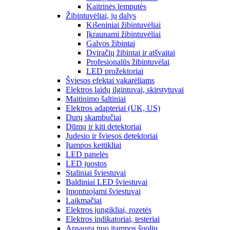
Kaitrinės lemputės
Žibintuvėliai, jų dalys
Kišeniniai žibintuvėliai
Įkraunami žibintuvėliai
Galvos žibintai
Dviračių žibintai ir atšvaitai
Profesionalūs žibintuvėlai
LED prožektoriai
Šviesos efektai vakarėliams
Elektros laidų ilgintuvai, skirstytuvai
Maitinimo šaltiniai
Elektros adapteriai (UK, US)
Durų skambučiai
Dūmų ir kiti detektoriai
Judesio ir šviesos detektoriai
Įtampos keitikliai
LED panelės
LED juostos
Staliniai šviestuvai
Baldiniai LED šviestuvai
Įmontuojami šviestuvai
Laikmačiai
Elektros jungikliai, rozetės
Elektros indikatoriai, testeriai
Apsauga nuo įtampos šuolių