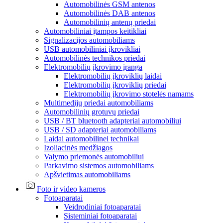
Automobilinės GSM antenos
Automobilinės DAB antenos
Automobilinių antenų priedai
Automobiliniai įtampos keitikliai
Signalizacijos automobiliams
USB automobiliniai įkrovikliai
Automobilinės technikos priedai
Elektromobilių įkrovimo įranga
Elektromobilių įkroviklių laidai
Elektromobilių įkroviklių priedai
Elektromobilių įkrovimo stotelės namams
Multimedijų priedai automobiliams
Automobilinių grotuvų priedai
USB / BT bluetooth adapteriai automobiliui
USB / SD adapteriai automobiliams
Laidai automobilinei technikai
Izoliacinės medžiagos
Valymo priemonės automobiliui
Parkavimo sistemos automobiliams
Apšvietimas automobiliams
Foto ir video kameros
Fotoaparatai
Veidrodiniai fotoaparatai
Sisteminiai fotoaparatai