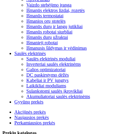
Vaizdo stebėjimo įranga
Išmanūs elektros lizdai, rozetės
Išmanūs termostatai
Išmanios orų stotelės
Išmanūs durų ir langų jutikliai
Išmanūs robotai siurbliai
Išmanūs durų užraktai
Išmanieji robotai
Išmanusis šildymas ir vėdinimas
Saulės elektrinės
Saulės elektrinės moduliai
Inverteriai saulės elektrinėms
Galios optimizatoriai
DC paskirstymo dėžės
Kabeliai ir PV jungtys
Laikikliai moduliams
Sulankstomi saulės įkrovikliai
Akumuliatoriai saulės elektrinėms
Gyvūnų prekės
Akcijinės prekės
Naujausios prekės
Perkamiausios prekės
Prekių katalogas