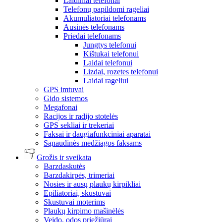
Laidiniai telefonai
Telefonų papildomi rageliai
Akumuliatoriai telefonams
Ausinės telefonams
Priedai telefonams
Jungtys telefonui
Kištukai telefonui
Laidai telefonui
Lizdai, rozetes telefonui
Laidai rageliui
GPS imtuvai
Gido sistemos
Megafonai
Racijos ir radijo stotelės
GPS sekliai ir trekeriai
Faksai ir daugiafunkciniai aparatai
Sąnaudinės medžiagos faksams
Grožis ir sveikata
Barzdaskutės
Barzdakirpės, trimeriai
Nosies ir ausų plaukų kirpikliai
Epiliatoriai, skustuvai
Skustuvai moterims
Plaukų kirpimo mašinėlės
Veido, odos priežiūrai