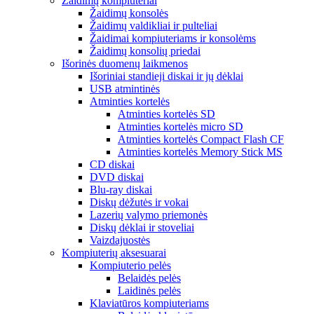
Žaidimų kompiuteriai
Žaidimų konsolės
Žaidimų valdikliai ir pulteliai
Žaidimai kompiuteriams ir konsolėms
Žaidimų konsolių priedai
Išorinės duomenų laikmenos
Išoriniai standieji diskai ir jų dėklai
USB atmintinės
Atminties kortelės
Atminties kortelės SD
Atminties kortelės micro SD
Atminties kortelės Compact Flash CF
Atminties kortelės Memory Stick MS
CD diskai
DVD diskai
Blu-ray diskai
Diskų dėžutės ir vokai
Lazerių valymo priemonės
Diskų dėklai ir stoveliai
Vaizdajuostės
Kompiuterių aksesuarai
Kompiuterio pelės
Belaidės pelės
Laidinės pelės
Klaviatūros kompiuteriams