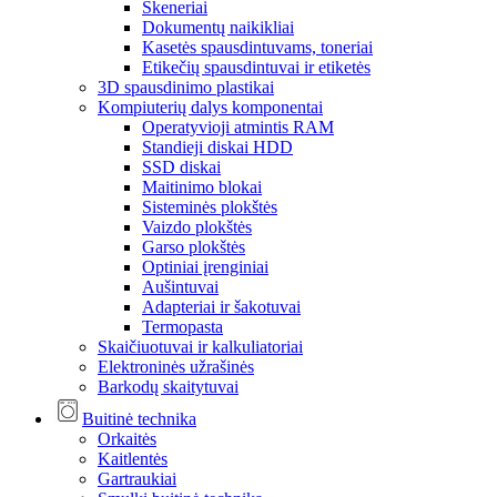
Skeneriai
Dokumentų naikikliai
Kasetės spausdintuvams, toneriai
Etikečių spausdintuvai ir etiketės
3D spausdinimo plastikai
Kompiuterių dalys komponentai
Operatyvioji atmintis RAM
Standieji diskai HDD
SSD diskai
Maitinimo blokai
Sisteminės plokštės
Vaizdo plokštės
Garso plokštės
Optiniai įrenginiai
Aušintuvai
Adapteriai ir šakotuvai
Termopasta
Skaičiuotuvai ir kalkuliatoriai
Elektroninės užrašinės
Barkodų skaitytuvai
Buitinė technika
Orkaitės
Kaitlentės
Gartraukiai