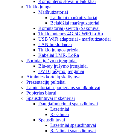
Kompiuterio stovai ir laikikliai
Tinklo įranga
Maršrutizatoriai
Laidiniai maršrutizatoriai
Belaidžiai maršrutizatoriai
Komutatoriai (switch) Šakotuvai
Tinklo antenos 4G 5G WiFi LoRa
USB WiFi adapteriai - maršrutizatoriai
LAN tinklo laidai
Tinklo įrangos priedai
Kabeliai LMR, LoRa
Išoriniai įrašymo įrenginiai
Blu-ray įrašymo įrenginiai
DVD įrašymo įrenginiai
Atminties kortelių skaitytuvai
Prezentacijų pulteliai
Laminatoriai ir popieriaus smulkintuvai
Popierius biurui
Spausdintuvai ir skeneriai
Daugiafunkciniai spausdintuvai
Lazeriniai
Rašaliniai
Spausdintuvai
Lazeriniai spausdintuvai
Rašaliniai spausdintuvai