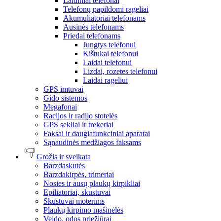
Laidiniai telefonai
Telefonų papildomi rageliai
Akumuliatoriai telefonams
Ausinės telefonams
Priedai telefonams
Jungtys telefonui
Kištukai telefonui
Laidai telefonui
Lizdai, rozetes telefonui
Laidai rageliui
GPS imtuvai
Gido sistemos
Megafonai
Racijos ir radijo stotelės
GPS sekliai ir trekeriai
Faksai ir daugiafunkciniai aparatai
Sąnaudinės medžiagos faksams
Grožis ir sveikata
Barzdaskutės
Barzdakirpės, trimeriai
Nosies ir ausų plaukų kirpikliai
Epiliatoriai, skustuvai
Skustuvai moterims
Plaukų kirpimo mašinėlės
Veido, odos priežiūrai