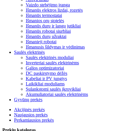
Vaizdo stebėjimo įranga
Išmanūs elektros lizdai, rozetės
Išmanūs termostatai
Išmanios orų stotelės
Išmanūs durų ir langų jutikliai
Išmanūs robotai siurbliai
Išmanūs durų užraktai
Išmanieji robotai
Išmanusis šildymas ir vėdinimas
Saulės elektrinės
Saulės elektrinės moduliai
Inverteriai saulės elektrinėms
Galios optimizatoriai
DC paskirstymo dėžės
Kabeliai ir PV jungtys
Laikikliai moduliams
Sulankstomi saulės įkrovikliai
Akumuliatoriai saulės elektrinėms
Gyvūnų prekės
Akcijinės prekės
Naujausios prekės
Perkamiausios prekės
Prekių katalogas