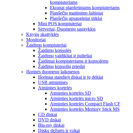
kompiuteriams
Ekranai planšetiniams kompiuteriams
Planšečių maitinimo šaltiniai
Planšečių apsauginiai stiklai
Mini POS kompiuteriai
Serveriai, Duomenų saugyklos
Knygų skaityklės
Monitoriai
Žaidimų kompiuteriai
Žaidimų konsolės
Žaidimų valdikliai ir pulteliai
Žaidimai kompiuteriams ir konsolėms
Žaidimų konsolių priedai
Išorinės duomenų laikmenos
Išoriniai standieji diskai ir jų dėklai
USB atmintinės
Atminties kortelės
Atminties kortelės SD
Atminties kortelės micro SD
Atminties kortelės Compact Flash CF
Atminties kortelės Memory Stick MS
CD diskai
DVD diskai
Blu-ray diskai
Diskų dėžutės ir vokai