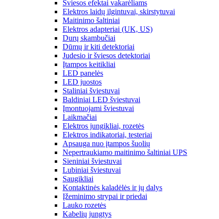
Šviesos efektai vakarėliams
Elektros laidų ilgintuvai, skirstytuvai
Maitinimo šaltiniai
Elektros adapteriai (UK, US)
Durų skambučiai
Dūmų ir kiti detektoriai
Judesio ir šviesos detektoriai
Įtampos keitikliai
LED panelės
LED juostos
Staliniai šviestuvai
Baldiniai LED šviestuvai
Įmontuojami šviestuvai
Laikmačiai
Elektros jungikliai, rozetės
Elektros indikatoriai, testeriai
Apsauga nuo įtampos šuolių
Nepertraukiamo maitinimo šaltiniai UPS
Sieniniai šviestuvai
Lubiniai šviestuvai
Saugikliai
Kontaktinės kaladėlės ir jų dalys
Įžeminimo strypai ir priedai
Lauko rozetės
Kabelių jungtys