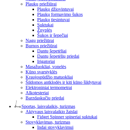
Plaukų priežiūrai
Plaukų džiovintuvai
Plaukų formavimo šukos
Plaukų tiesintuvai
Suktukai
Žnyplės
Šukos ir šepečiai
Nagų priežiūrai
Burnos priežiūrai
Dantų šepetėliai
Dantų šepetėlių priedai
Irigatoriai
Masažuokliai, vonelės
Kūno svarstyklės
Kraujospūdžio matuokliai
Šildomos antklodės ir kiti kūno šildytuvai
Elektroniniai termometrai
Alkotesteriai
Barzdaskučių priedai
Sportas, laisvalaikis, turizmas
Aktyvaus laisvalaikio žaislai
Fidget Spinner spineriai suktukai
Stovyklavimas, turizmas
Indai stovyklavimui