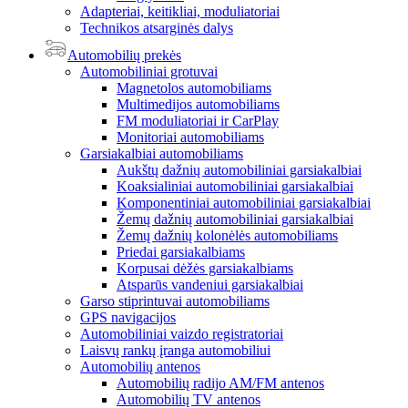
Adapteriai, keitikliai, moduliatoriai
Technikos atsarginės dalys
Automobilių prekės
Automobiliniai grotuvai
Magnetolos automobiliams
Multimedijos automobiliams
FM moduliatoriai ir CarPlay
Monitoriai automobiliams
Garsiakalbiai automobiliams
Aukštų dažnių automobiliniai garsiakalbiai
Koaksialiniai automobiliniai garsiakalbiai
Komponentiniai automobiliniai garsiakalbiai
Žemų dažnių automobiliniai garsiakalbiai
Žemų dažnių kolonėlės automobiliams
Priedai garsiakalbiams
Korpusai dėžės garsiakalbiams
Atsparūs vandeniui garsiakalbiai
Garso stiprintuvai automobiliams
GPS navigacijos
Automobiliniai vaizdo registratoriai
Laisvų rankų įranga automobiliui
Automobilių antenos
Automobilių radijo AM/FM antenos
Automobilių TV antenos