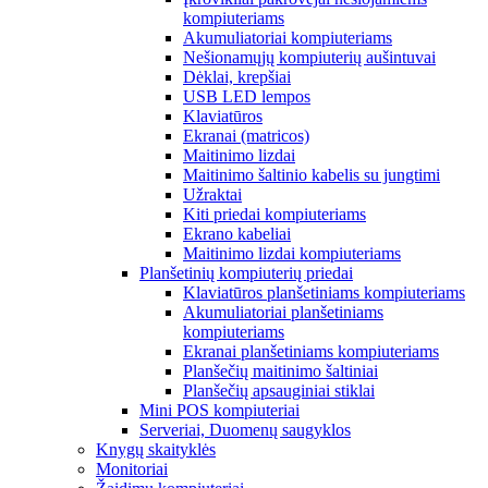
kompiuteriams
Akumuliatoriai kompiuteriams
Nešionamųjų kompiuterių aušintuvai
Dėklai, krepšiai
USB LED lempos
Klaviatūros
Ekranai (matricos)
Maitinimo lizdai
Maitinimo šaltinio kabelis su jungtimi
Užraktai
Kiti priedai kompiuteriams
Ekrano kabeliai
Maitinimo lizdai kompiuteriams
Planšetinių kompiuterių priedai
Klaviatūros planšetiniams kompiuteriams
Akumuliatoriai planšetiniams
kompiuteriams
Ekranai planšetiniams kompiuteriams
Planšečių maitinimo šaltiniai
Planšečių apsauginiai stiklai
Mini POS kompiuteriai
Serveriai, Duomenų saugyklos
Knygų skaityklės
Monitoriai