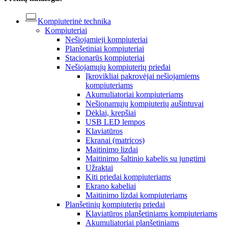
Kompiuterinė technika
Kompiuteriai
Nešiojamieji kompiuteriai
Planšetiniai kompiuteriai
Stacionarūs kompiuteriai
Nešiojamųjų kompiuterių priedai
Įkrovikliai pakrovėjai nešiojamiems
kompiuteriams
Akumuliatoriai kompiuteriams
Nešionamųjų kompiuterių aušintuvai
Dėklai, krepšiai
USB LED lempos
Klaviatūros
Ekranai (matricos)
Maitinimo lizdai
Maitinimo šaltinio kabelis su jungtimi
Užraktai
Kiti priedai kompiuteriams
Ekrano kabeliai
Maitinimo lizdai kompiuteriams
Planšetinių kompiuterių priedai
Klaviatūros planšetiniams kompiuteriams
Akumuliatoriai planšetiniams