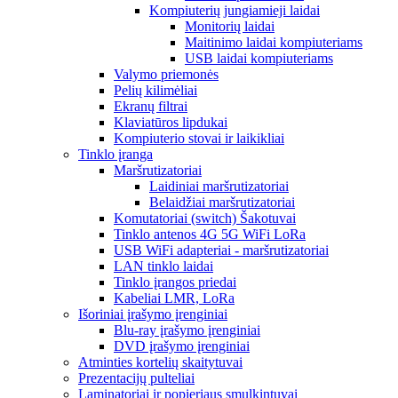
Kompiuterių jungiamieji laidai
Monitorių laidai
Maitinimo laidai kompiuteriams
USB laidai kompiuteriams
Valymo priemonės
Pelių kilimėliai
Ekranų filtrai
Klaviatūros lipdukai
Kompiuterio stovai ir laikikliai
Tinklo įranga
Maršrutizatoriai
Laidiniai maršrutizatoriai
Belaidžiai maršrutizatoriai
Komutatoriai (switch) Šakotuvai
Tinklo antenos 4G 5G WiFi LoRa
USB WiFi adapteriai - maršrutizatoriai
LAN tinklo laidai
Tinklo įrangos priedai
Kabeliai LMR, LoRa
Išoriniai įrašymo įrenginiai
Blu-ray įrašymo įrenginiai
DVD įrašymo įrenginiai
Atminties kortelių skaitytuvai
Prezentacijų pulteliai
Laminatoriai ir popieriaus smulkintuvai