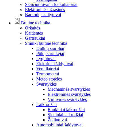
Skaičiuotuvai ir kalkuliatoriai
Elektroninės užrašinės
Barkodų skaitytuvai
Buitinė technika
Orkaitės
Kaitlentės
Gartraukiai
Smulki buitinė technika
Dulkių siurbliai
Pūkų surinkėjai
Lygintuvai
Elektriniai šildytuvai
Ventiliatoriai
Termometrai
Meteo stotelės
Svarstyklės
Mechaninės svarstyklės
Elektroninės svarstyklės
Virtuvinės svarstyklės
Laikrodžiai
Rankiniai laikrodžiai
Sieniniai laikrodžiai
Žadintuvai
Automobiliniai šaldytuvai