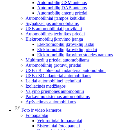
Automobilių GSM antenos
Automobilių DAB antenos
Automobilių antenų priedai
Automobiliniai įtampos keitikliai
Signalizacijos automobiliams
USB automobiliniai įkrovikliai
Automobilinės technikos priedai
Elektromobilių įkrovimo įranga
Elektromobilių įkroviklių laidai
Elektromobilių įkroviklių priedai
Elektromobilių įkrovimo stotelės namams
Multimedijų priedai automobiliams
Automobilinių grotuvų priedai
USB / BT bluetooth adapteriai automobiliui
USB / SD adapteriai automobiliams
Laidai automobilinei technikai
Izoliacinės medžiagos
Valymo priemonės automobiliui
Parkavimo sistemos automobiliams
Apšvietimas automobiliams
Foto ir video kameros
Fotoaparatai
Veidrodiniai fotoaparatai
Sisteminiai fotoaparatai