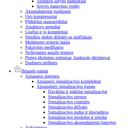
Aplinkos sąlygų matuokliai
Srovės matavimo replės
Akumuliatoriai įrankiams
Oro kompresoriai
Pjūkleliai siaurapjūkliui
Atsuktuvo antgaliai
Grąžtai ir jų komplektai
Smulkių daiktų dėžutės su stalčiukais
Multimetro testerio laidai
Pakavimo medžiagos
Nešiojamos garažo lempos
Pinigų tikrinimo prietaisai, banknotų tikrintuvai
Darbinės pirštinės
Išmanūs namai
Apsaugos sistemos
Apsaugos signalizacijos komplektai
Apsauginės signalizacijos įranga
Davikliai ir jutikliai signalizacijai
Signalizacijos sirenos
Signalizacijos centralės
Signalizacijos dėžutės
Signalizacijos pultai ir klaviatūros
Signalizacijos moduliai ir priedai
Signalizacijos akumuliatoriai baterijos
Apšvietimas