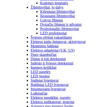
Kaitrinės lemputės
Žibintuvėliai, jų dalys
Kišeniniai žibintuvėliai
Įkraunami žibintuvėliai
Galvos žibintai
Dviračių žibintai ir atšvaitai
Profesionalūs žibintuvėlai
LED prožektoriai
Šviesos efektai vakarėliams
Elektros laidų ilgintuvai, skirstytuvai
Maitinimo šaltiniai
Elektros adapteriai (UK, US)
Durų skambučiai
Dūmų ir kiti detektoriai
Judesio ir šviesos detektoriai
Įtampos keitikliai
LED panelės
LED juostos
Staliniai šviestuvai
Baldiniai LED šviestuvai
Įmontuojami šviestuvai
Laikmačiai
Elektros jungikliai, rozetės
Elektros indikatoriai, testeriai
Apsauga nuo įtampos šuolių