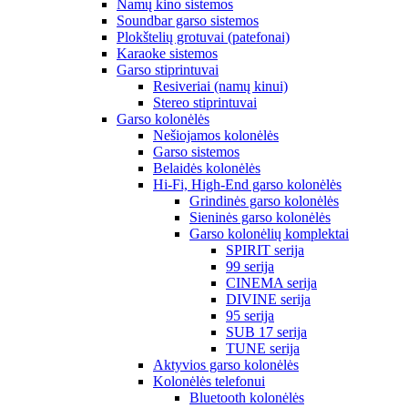
Namų kino sistemos
Soundbar garso sistemos
Plokštelių grotuvai (patefonai)
Karaoke sistemos
Garso stiprintuvai
Resiveriai (namų kinui)
Stereo stiprintuvai
Garso kolonėlės
Nešiojamos kolonėlės
Garso sistemos
Belaidės kolonėlės
Hi-Fi, High-End garso kolonėlės
Grindinės garso kolonėlės
Sieninės garso kolonėlės
Garso kolonėlių komplektai
SPIRIT serija
99 serija
CINEMA serija
DIVINE serija
95 serija
SUB 17 serija
TUNE serija
Aktyvios garso kolonėlės
Kolonėlės telefonui
Bluetooth kolonėlės