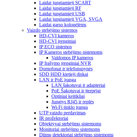
Laidai jungiamieji SCART
Laidai jungiamieji RF
Laidai jungiamieji USB
Laidai jungiamieji VGA, SVGA
Laidai garso kolonėlėms
Vaizdo stebėjimo sistemos
HD-CVI kameros
HD-CVI įrenginiai
IP ECO sistemos
IP Kameros stebėjimo sistemoms
Valdomos IP kameros
IP Įrašymo įrenginiai NVR
Domofonai ir telefonspynės
SDD HDD kietieji diskai
LAN ir PoE įranga
LAN šakotuvai ir adapteriai
PoE Šakotuvai ir įterpėjai
Optiniai keitikliai
Jungtys RJ45 ir replės
Wi-Fi tinklo įranga
UTP vaizdo perdavimas
IR prožektoriai
Objektyvai stebėjimo sistemoms
Monitoriai stebėjimo sistemoms
Dūmų detektoriai stebėjimo sistemoms