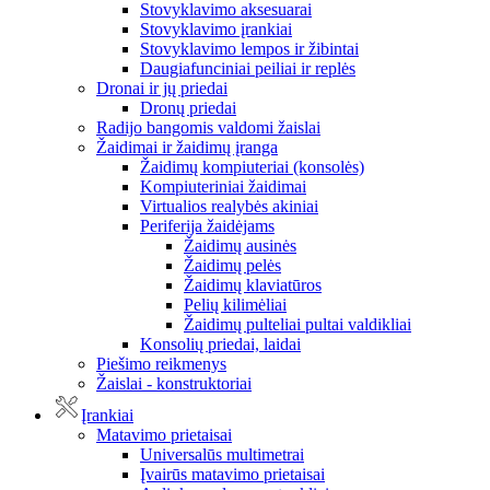
Stovyklavimo aksesuarai
Stovyklavimo įrankiai
Stovyklavimo lempos ir žibintai
Daugiafunciniai peiliai ir replės
Dronai ir jų priedai
Dronų priedai
Radijo bangomis valdomi žaislai
Žaidimai ir žaidimų įranga
Žaidimų kompiuteriai (konsolės)
Kompiuteriniai žaidimai
Virtualios realybės akiniai
Periferija žaidėjams
Žaidimų ausinės
Žaidimų pelės
Žaidimų klaviatūros
Pelių kilimėliai
Žaidimų pulteliai pultai valdikliai
Konsolių priedai, laidai
Piešimo reikmenys
Žaislai - konstruktoriai
Įrankiai
Matavimo prietaisai
Universalūs multimetrai
Įvairūs matavimo prietaisai