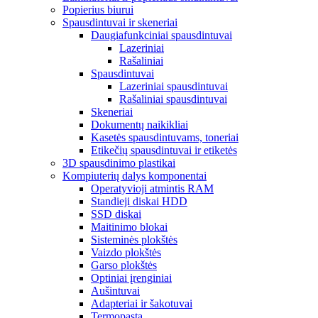
Popierius biurui
Spausdintuvai ir skeneriai
Daugiafunkciniai spausdintuvai
Lazeriniai
Rašaliniai
Spausdintuvai
Lazeriniai spausdintuvai
Rašaliniai spausdintuvai
Skeneriai
Dokumentų naikikliai
Kasetės spausdintuvams, toneriai
Etikečių spausdintuvai ir etiketės
3D spausdinimo plastikai
Kompiuterių dalys komponentai
Operatyvioji atmintis RAM
Standieji diskai HDD
SSD diskai
Maitinimo blokai
Sisteminės plokštės
Vaizdo plokštės
Garso plokštės
Optiniai įrenginiai
Aušintuvai
Adapteriai ir šakotuvai
Termopasta