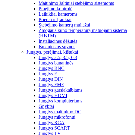
Maitinimo šaltiniai stebėjimo sistemoms
Praėjimo kontrolė
Laikikliai kameroms
Priedai ir Įrankiai
Stebėjimo kamerų muliažai
Žmogaus kūno temperatūrą matuojanti sistema
(HBTM)
Instaliacinės dėžutės
Išmaniosios spynos
Jungtys, perėjimai, kištukai
Jungtys 2.5, 3.5, 6.3
Jungtys bananinės
Jungtys BNC
Jungtys F
Jungtys DIN
Jungtys FME
Jungtys garsiakalbiams
Jungtys HDMI
Jungtys kompiuteriams
Gnybtai
Jungtys maitinimo DC
Jungtys mikrofonui
Jungtys RCA
Jungtys SCART
Jungtys TV