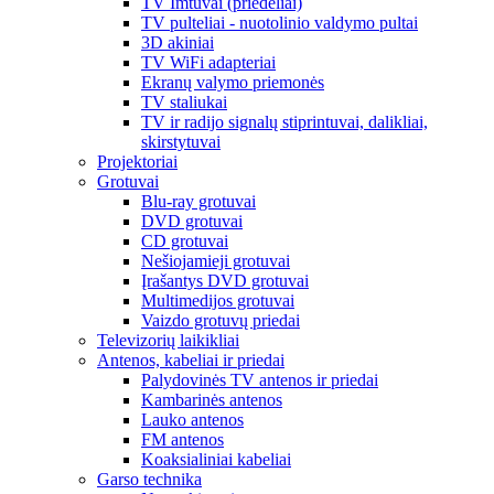
TV Imtuvai (priedėliai)
TV pulteliai - nuotolinio valdymo pultai
3D akiniai
TV WiFi adapteriai
Ekranų valymo priemonės
TV staliukai
TV ir radijo signalų stiprintuvai, dalikliai,
skirstytuvai
Projektoriai
Grotuvai
Blu-ray grotuvai
DVD grotuvai
CD grotuvai
Nešiojamieji grotuvai
Įrašantys DVD grotuvai
Multimedijos grotuvai
Vaizdo grotuvų priedai
Televizorių laikikliai
Antenos, kabeliai ir priedai
Palydovinės TV antenos ir priedai
Kambarinės antenos
Lauko antenos
FM antenos
Koaksialiniai kabeliai
Garso technika