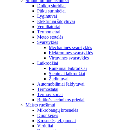
Smulki buitinė technika
Dulkių siurbliai
Pūkų surinkėjai
Lygintuvai
Elektriniai šildytuvai
Ventiliatoriai
Termometrai
Meteo stotelės
Svarstyklės
Mechaninės svarstyklės
Elektroninės svarstyklės
Virtuvinės svarstyklės
Laikrodžiai
Rankiniai laikrodžiai
Sieniniai laikrodžiai
Žadintuvai
Automobiliniai šaldytuvai
Termostatai
Termovizoriai
Buitinės technikos priedai
Maisto ruošimui
Mikrobangų krosnelės
Duonkepės
Krosnelės, el. puodai
Virduliai