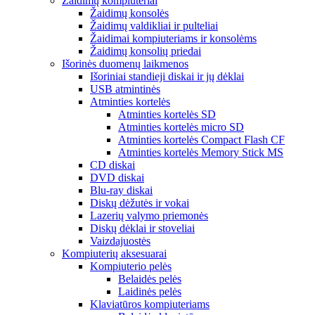
Žaidimų kompiuteriai
Žaidimų konsolės
Žaidimų valdikliai ir pulteliai
Žaidimai kompiuteriams ir konsolėms
Žaidimų konsolių priedai
Išorinės duomenų laikmenos
Išoriniai standieji diskai ir jų dėklai
USB atmintinės
Atminties kortelės
Atminties kortelės SD
Atminties kortelės micro SD
Atminties kortelės Compact Flash CF
Atminties kortelės Memory Stick MS
CD diskai
DVD diskai
Blu-ray diskai
Diskų dėžutės ir vokai
Lazerių valymo priemonės
Diskų dėklai ir stoveliai
Vaizdajuostės
Kompiuterių aksesuarai
Kompiuterio pelės
Belaidės pelės
Laidinės pelės
Klaviatūros kompiuteriams