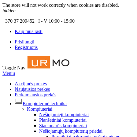
The store will not work correctly when cookies are disabled.
hidden
+370 37 209452 I - V 10:00 - 15:00
Kaip mus rasti
Prisijungti
Registruotis
Toggle Nav
Meniu
Akcijinės prekės
Naujausios prekės
Perkamiausios prekės
Kompiuterinė technika
Kompiuteriai
Nešiojamieji kompiuteriai
Planšetiniai kompiuteriai
Stacionarūs kompiuteriai
Nešiojamųjų kompiuterių priedai
Įkrovikliai pakrovėjai nešiojamiems