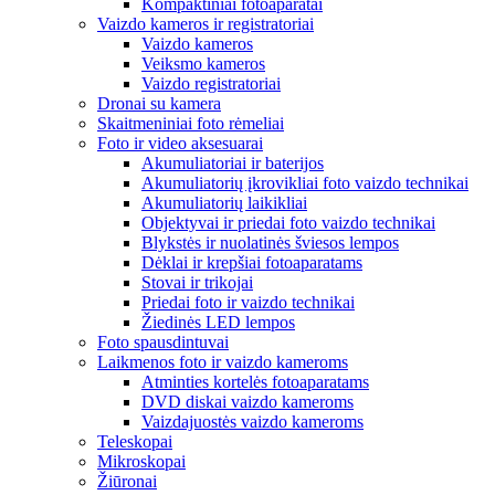
Kompaktiniai fotoaparatai
Vaizdo kameros ir registratoriai
Vaizdo kameros
Veiksmo kameros
Vaizdo registratoriai
Dronai su kamera
Skaitmeniniai foto rėmeliai
Foto ir video aksesuarai
Akumuliatoriai ir baterijos
Akumuliatorių įkrovikliai foto vaizdo technikai
Akumuliatorių laikikliai
Objektyvai ir priedai foto vaizdo technikai
Blykstės ir nuolatinės šviesos lempos
Dėklai ir krepšiai fotoaparatams
Stovai ir trikojai
Priedai foto ir vaizdo technikai
Žiedinės LED lempos
Foto spausdintuvai
Laikmenos foto ir vaizdo kameroms
Atminties kortelės fotoaparatams
DVD diskai vaizdo kameroms
Vaizdajuostės vaizdo kameroms
Teleskopai
Mikroskopai
Žiūronai