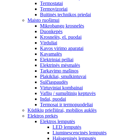
Termostatai
Termovizoriai
Buitinės technikos priedai
Maisto ruošimui
Mikrobangų krosnelės
Duonkepės
Krosnelės, el. puodai
Virduliai
Kavos virimo aparatai
Kavamalės
Elektriniai peiliai
Elektrinės mėsmalės
Tarkavimo mašinos
Plakikliai, smulkintuvai
Sulčiaspaudės
Virtuviniai kombainai
Vaflių / sumuštinių keptuvės
Indai, puodai
Termosai ir termopuodeliai
Kūdikių priežiūrai, mobilios auklės
Elektros prekės
Elektros lemputės
LED lemputės
Liuminescencinės lemputės
Halogeninės lemputės