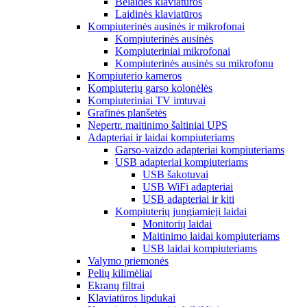
Belaidės klaviatūros
Laidinės klaviatūros
Kompiuterinės ausinės ir mikrofonai
Kompiuterinės ausinės
Kompiuteriniai mikrofonai
Kompiuterinės ausinės su mikrofonu
Kompiuterio kameros
Kompiuterių garso kolonėlės
Kompiuteriniai TV imtuvai
Grafinės planšetės
Nepertr. maitinimo šaltiniai UPS
Adapteriai ir laidai kompiuteriams
Garso-vaizdo adapteriai kompiuteriams
USB adapteriai kompiuteriams
USB šakotuvai
USB WiFi adapteriai
USB adapteriai ir kiti
Kompiuterių jungiamieji laidai
Monitorių laidai
Maitinimo laidai kompiuteriams
USB laidai kompiuteriams
Valymo priemonės
Pelių kilimėliai
Ekranų filtrai
Klaviatūros lipdukai