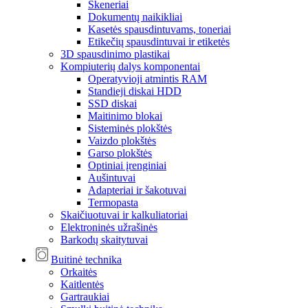
Skeneriai
Dokumentų naikikliai
Kasetės spausdintuvams, toneriai
Etikečių spausdintuvai ir etiketės
3D spausdinimo plastikai
Kompiuterių dalys komponentai
Operatyvioji atmintis RAM
Standieji diskai HDD
SSD diskai
Maitinimo blokai
Sisteminės plokštės
Vaizdo plokštės
Garso plokštės
Optiniai įrenginiai
Aušintuvai
Adapteriai ir šakotuvai
Termopasta
Skaičiuotuvai ir kalkuliatoriai
Elektroninės užrašinės
Barkodų skaitytuvai
Buitinė technika
Orkaitės
Kaitlentės
Gartraukiai