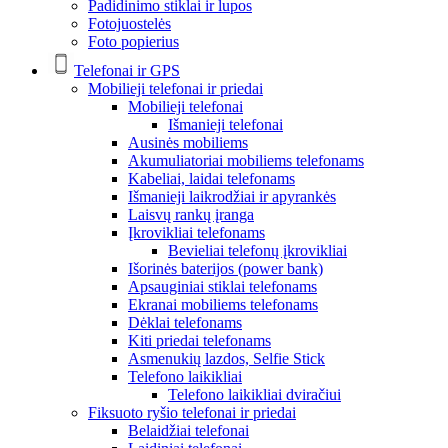
Padidinimo stiklai ir lupos
Fotojuostelės
Foto popierius
Telefonai ir GPS
Mobilieji telefonai ir priedai
Mobilieji telefonai
Išmanieji telefonai
Ausinės mobiliems
Akumuliatoriai mobiliems telefonams
Kabeliai, laidai telefonams
Išmanieji laikrodžiai ir apyrankės
Laisvų rankų įranga
Įkrovikliai telefonams
Bevieliai telefonų įkrovikliai
Išorinės baterijos (power bank)
Apsauginiai stiklai telefonams
Ekranai mobiliems telefonams
Dėklai telefonams
Kiti priedai telefonams
Asmenukių lazdos, Selfie Stick
Telefono laikikliai
Telefono laikikliai dviračiui
Fiksuoto ryšio telefonai ir priedai
Belaidžiai telefonai