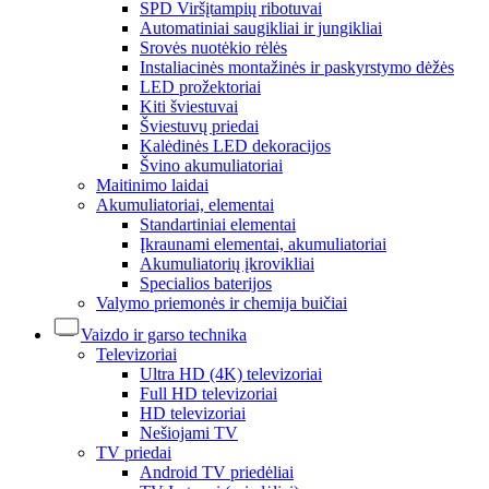
SPD Viršįtampių ribotuvai
Automatiniai saugikliai ir jungikliai
Srovės nuotėkio rėlės
Instaliacinės montažinės ir paskyrstymo dėžės
LED prožektoriai
Kiti šviestuvai
Šviestuvų priedai
Kalėdinės LED dekoracijos
Švino akumuliatoriai
Maitinimo laidai
Akumuliatoriai, elementai
Standartiniai elementai
Įkraunami elementai, akumuliatoriai
Akumuliatorių įkrovikliai
Specialios baterijos
Valymo priemonės ir chemija buičiai
Vaizdo ir garso technika
Televizoriai
Ultra HD (4K) televizoriai
Full HD televizoriai
HD televizoriai
Nešiojami TV
TV priedai
Android TV priedėliai