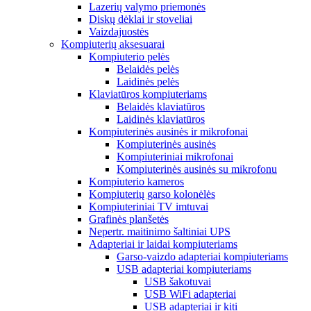
Lazerių valymo priemonės
Diskų dėklai ir stoveliai
Vaizdajuostės
Kompiuterių aksesuarai
Kompiuterio pelės
Belaidės pelės
Laidinės pelės
Klaviatūros kompiuteriams
Belaidės klaviatūros
Laidinės klaviatūros
Kompiuterinės ausinės ir mikrofonai
Kompiuterinės ausinės
Kompiuteriniai mikrofonai
Kompiuterinės ausinės su mikrofonu
Kompiuterio kameros
Kompiuterių garso kolonėlės
Kompiuteriniai TV imtuvai
Grafinės planšetės
Nepertr. maitinimo šaltiniai UPS
Adapteriai ir laidai kompiuteriams
Garso-vaizdo adapteriai kompiuteriams
USB adapteriai kompiuteriams
USB šakotuvai
USB WiFi adapteriai
USB adapteriai ir kiti