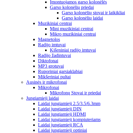
Įmontuojamos garso kolonėlės
Garso kolonėlių priedai
Garso kolonėlių stovai ir laikikliai
Garso kolonėlių laidai
Muzikiniai centrai
Mini muzikiniai centrai
Mikro muzikiniai centrai
Magnetolos
Radijo imtuvai
Kišeniniai radijo imtuvai
Radijo žadintuvai
Diktofonai
MP3 grotuvai
Ruporiniai garsiaklabiai
Mikšeriniai pultai
Ausinės ir mikrofonai
Mikrofonai
Mikrofonų Stovai ir priedai
Jungiamieji laidai
Laidai jungiamieji 2.5/3.5/6.3mm
Laidai jungiamieji DIN
Laidai jungiamieji HDMI
Laidai jungiamieji kompiuteriams
Laidai jungiamieji RCA
Laidai jungiamieji optiniai